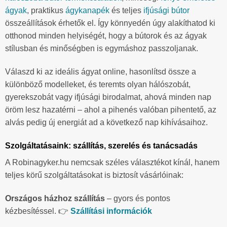
ágyak
, praktikus
ágykanapék
és teljes
ifjúsági bútor
összeállítások érhetők el. Így könnyedén úgy alakíthatod ki
otthonod minden helyiségét, hogy a bútorok és az ágyak
stílusban és minőségben is egymáshoz passzoljanak.
Válaszd ki az ideális ágyat online, hasonlítsd össze a
különböző modelleket, és teremts olyan hálószobát,
gyerekszobát vagy ifjúsági birodalmat, ahová minden nap
öröm lesz hazatérni – ahol a pihenés valóban pihentető, az
alvás pedig új energiát ad a következő nap kihívásaihoz.
Szolgáltatásaink: szállítás, szerelés és tanácsadás
A Robinagyker.hu nemcsak széles választékot kínál, hanem
teljes körű szolgáltatásokat is biztosít vásárlóinak:
Országos házhoz szállítás
– gyors és pontos
kézbesítéssel. 👉
Szállítási információk