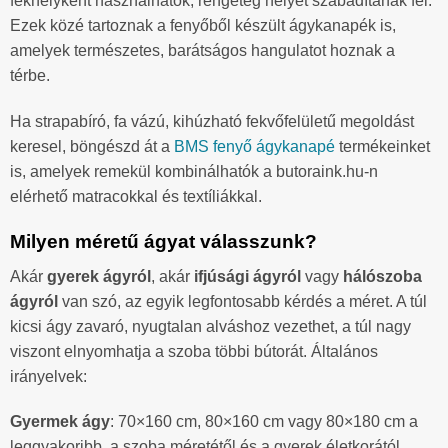
fekhelyként használhatók, rengeteg helyet szabadítanak fel.
Ezek közé tartoznak a fenyőből készült ágykanapék is,
amelyek természetes, barátságos hangulatot hoznak a
térbe.
Ha strapabíró, fa vázú, kihúzható fekvőfelületű megoldást
keresel, böngészd át a
BMS fenyő ágykanapé
termékeinket
is, amelyek remekül kombinálhatók a butoraink.hu-n
elérhető matracokkal és textíliákkal.
Milyen méretű ágyat válasszunk?
Akár
gyerek ágyról
, akár
ifjúsági ágyról
vagy
hálószoba
ágyról
van szó, az egyik legfontosabb kérdés a méret. A túl
kicsi ágy zavaró, nyugtalan alváshoz vezethet, a túl nagy
viszont elnyomhatja a szoba többi bútorát. Általános
irányelvek:
Gyermek ágy
: 70×160 cm, 80×160 cm vagy 80×180 cm a
leggyakoribb, a szoba méretétől és a gyerek életkorától