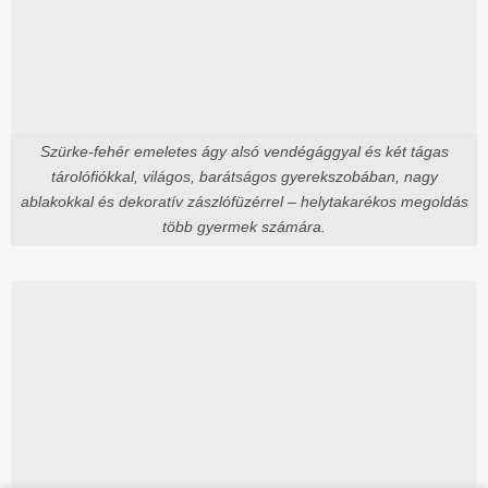
Szürke-fehér emeletes ágy alsó vendégággyal és két tágas
tárolófiókkal, világos, barátságos gyerekszobában, nagy
ablakokkal és dekoratív zászlófüzérrel – helytakarékos megoldás
több gyermek számára.