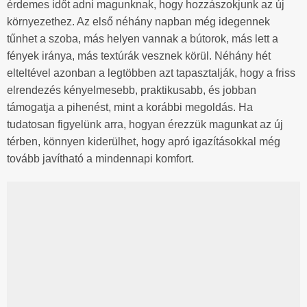
érdemes időt adni magunknak, hogy hozzászokjunk az új
környezethez. Az első néhány napban még idegennek
tűnhet a szoba, más helyen vannak a bútorok, más lett a
fények iránya, más textúrák vesznek körül. Néhány hét
elteltével azonban a legtöbben azt tapasztalják, hogy a friss
elrendezés kényelmesebb, praktikusabb, és jobban
támogatja a pihenést, mint a korábbi megoldás. Ha
tudatosan figyelünk arra, hogyan érezzük magunkat az új
térben, könnyen kiderülhet, hogy apró igazításokkal még
tovább javítható a mindennapi komfort.