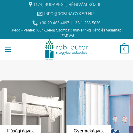
1174, BUDAPEST, RÉGIVÁM KÖZ 8
INFO@ROBINAGYKER.HU
+36 20 463 4097 | +36 1 253 5636
Kedd - Péntek : 08h-16h-ig Szombat : 09h-14h-ig Hétfő és Vasárnap :
ZÁRVA!
0
Ifjúsági ágyak
Gyermekágyak