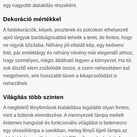
egy nagyobb átalakítás részeként.
Dekoráció mértékkel
A faldekorációk, képek, poszterek és polcokon elhelyezett
apró tárgyak barátságosabbá tehetik a teret, de fontos, hogy
ne vigyük túlzásba. Néhány jól eltalált kép, egy kedvenc
fotó, pár emléktárgy és néhány növény már elegendő ahhoz,
hogy személyes, mégis átlátható legyen a környezet. Ha túl
sok díszítő elem zsúfolódik össze, a szem nehezebben tud
megpihenni, ami hosszabb távon a kikapcsolódást is
nehezítheti.
Világítás több szinten
A megfelelő fényforrások kialakítása legalább olyan fontos,
mint a bútorok elrendezése. A mennyezeti lámpa mellett
érdemes hangulati és funkcionális világítást is betervezni:
egy olvasólámpa a sarokban, meleg fényű éjjeli lámpa az