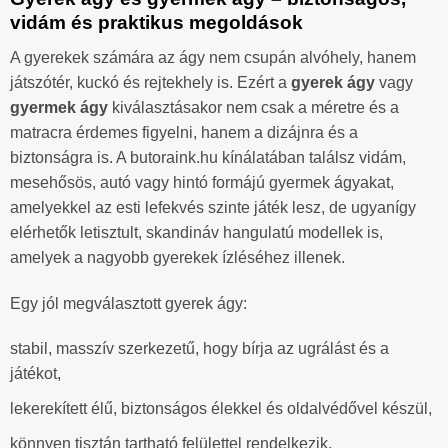
vidám és praktikus megoldások
A gyerekek számára az ágy nem csupán alvóhely, hanem
játszótér, kuckó és rejtekhely is. Ezért a
gyerek ágy
vagy
gyermek ágy
kiválasztásakor nem csak a méretre és a
matracra érdemes figyelni, hanem a dizájnra és a
biztonságra is. A butoraink.hu kínálatában találsz vidám,
mesehősös, autó vagy hintó formájú gyermek ágyakat,
amelyekkel az esti lefekvés szinte játék lesz, de ugyanígy
elérhetők letisztult, skandináv hangulatú modellek is,
amelyek a nagyobb gyerekek ízléséhez illenek.
Egy jól megválasztott gyerek ágy:
stabil, masszív szerkezetű, hogy bírja az ugrálást és a
játékot,
lekerekített élű, biztonságos élekkel és oldalvédővel készül,
könnyen tisztán tartható felülettel rendelkezik,