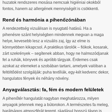
huzatok rendszeres mosása nemcsak higiéniai okokból
fontos, hanem az allergének mennyiségét is csökkenti.
Rend és harmónia a pihenőzónában
A rendezettség vizuálisan is nyugtató hatású. Ha a
pihenésre szánt helyiségben mindennek megvan a maga
helye, kevesebb lesz a vizuális zaj, így az elme is
könnyebben kikapcsol. A praktikus tárolók – fiókok, kosarak,
zárt szekrények – segítenek abban, hogy ne halmozódjanak
fel a ruhák, könyvek és apróbb tárgyak. Érdemes csak
azokat az elemeket a szobában tartani, amelyek valóban a
feltöltődést szolgálják: puha textíliák, egy-két kedvenc dekor,
hangulatos fények és néhány növény.
Anyagválasztás: fa, fém és modern felületek
A pihenőtér hangulatát nagyban meghatározza, milyen
anyagok jelennek meg a bútorokon. A természetes fa meleg,
barátságos atmoszférát teremt, ráadásul hosszú távon is