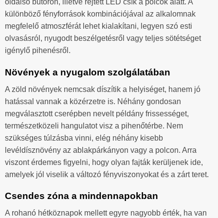
oldalsó bútoron, illetve rejtett LED csík a polcok alatt. A
különböző fényforrások kombinációjával az alkalomnak
megfelelő atmoszférát lehet kialakítani, legyen szó esti
olvasásról, nyugodt beszélgetésről vagy teljes sötétséget
igénylő pihenésről.
Növények a nyugalom szolgálatában
A zöld növények nemcsak díszítik a helyiséget, hanem jó
hatással vannak a közérzetre is. Néhány gondosan
megválasztott cserépben nevelt példány frissességet,
természetközeli hangulatot visz a pihenőtérbe. Nem
szükséges túlzásba vinni, elég néhány kisebb
levéldísznövény az ablakpárkányon vagy a polcon. Arra
viszont érdemes figyelni, hogy olyan fajták kerüljenek ide,
amelyek jól viselik a változó fényviszonyokat és a zárt teret.
Csendes zóna a mindennapokban
A rohanó hétköznapok mellett egyre nagyobb érték, ha van