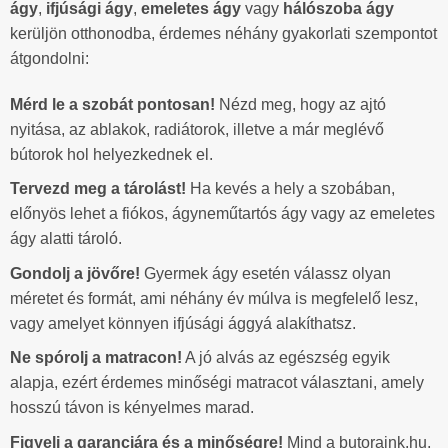
ágy
,
ifjúsági ágy
,
emeletes ágy
vagy
hálószoba ágy
kerüljön otthonodba, érdemes néhány gyakorlati szempontot
átgondolni:
Mérd le a szobát pontosan!
Nézd meg, hogy az ajtó
nyitása, az ablakok, radiátorok, illetve a már meglévő
bútorok hol helyezkednek el.
Tervezd meg a tárolást!
Ha kevés a hely a szobában,
előnyös lehet a fiókos, ágyneműtartós ágy vagy az emeletes
ágy alatti tároló.
Gondolj a jövőre!
Gyermek ágy esetén válassz olyan
méretet és formát, ami néhány év múlva is megfelelő lesz,
vagy amelyet könnyen ifjúsági ággyá alakíthatsz.
Ne spórolj a matracon!
A jó alvás az egészség egyik
alapja, ezért érdemes minőségi matracot választani, amely
hosszú távon is kényelmes marad.
Figyelj a garanciára és a minőségre!
Mind a butoraink.hu,