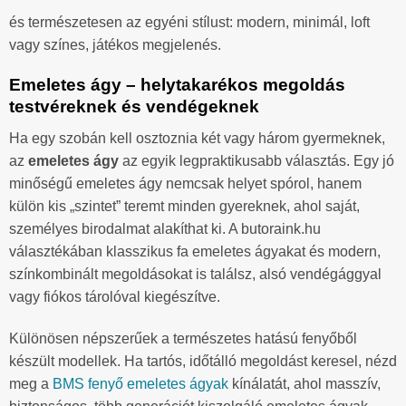
és természetesen az egyéni stílust: modern, minimál, loft
vagy színes, játékos megjelenés.
Emeletes ágy – helytakarékos megoldás
testvéreknek és vendégeknek
Ha egy szobán kell osztoznia két vagy három gyermeknek,
az
emeletes ágy
az egyik legpraktikusabb választás. Egy jó
minőségű emeletes ágy nemcsak helyet spórol, hanem
külön kis „szintet” teremt minden gyereknek, ahol saját,
személyes birodalmat alakíthat ki. A butoraink.hu
választékában klasszikus fa emeletes ágyakat és modern,
színkombinált megoldásokat is találsz, alsó vendégággyal
vagy fiókos tárolóval kiegészítve.
Különösen népszerűek a természetes hatású fenyőből
készült modellek. Ha tartós, időtálló megoldást keresel, nézd
meg a
BMS fenyő emeletes ágyak
kínálatát, ahol masszív,