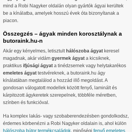
mind a Robi Nagyker oldalán olyan gyártók ágyai kerültek
be a kínálatba, amelyek hosszú évek óta bizonyítanak a
piacon.
Összegzés – ágyak minden korosztálynak a
butoraink.hu-n
Akár egy kényelmes, letisztult
hálószoba ágyat
keresel
magadnak, akár vidám
gyermek ágyat
a kicsiknek,
praktikus
ifjúsági ágyat
a tinédzsernek vagy helytakarékos
emeletes ágyat
testvéreknek, a butoraink.hu ágy
kínálatában megtalálod a hozzád illő megoldást. A
gondosan válogatott modellek között fenyő, laminált és
kárpitozott ágykeretek szerepelnek, többféle méretben,
színben és funkcióval.
Ha komplex lakás- vagy szobaberendezésben gondolkodsz,
érdemes körbenézni a Robi Nagyker oldalain is, ahol külön
hálószoba bútor termékcsaládok
, minőségi
fenyő emeletes