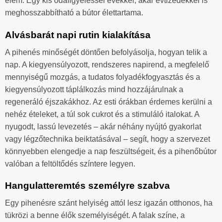
elem. Egy kis odafigyeléssel évekkel, akár évtizedekkel is
meghosszabbítható a bútor élettartama.
Alvásbarát napi rutin kialakítása
A pihenés minőségét döntően befolyásolja, hogyan telik a
nap. A kiegyensúlyozott, rendszeres napirend, a megfelelő
mennyiségű mozgás, a tudatos folyadékfogyasztás és a
kiegyensúlyozott táplálkozás mind hozzájárulnak a
regeneráló éjszakákhoz. Az esti órákban érdemes kerülni a
nehéz ételeket, a túl sok cukrot és a stimuláló italokat. A
nyugodt, lassú levezetés – akár néhány nyújtó gyakorlat
vagy légzőtechnika beiktatásával – segít, hogy a szervezet
könnyebben elengedje a nap feszültségeit, és a pihenőbútor
valóban a feltöltődés színtere legyen.
Hangulatteremtés személyre szabva
Egy pihenésre szánt helyiség attól lesz igazán otthonos, ha
tükrözi a benne élők személyiségét. A falak színe, a