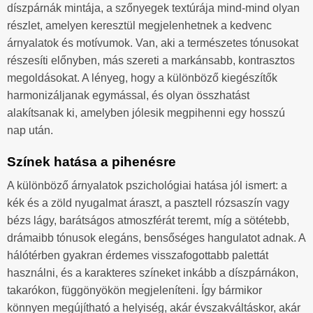
díszpárnák mintája, a szőnyegek textúrája mind-mind olyan
részlet, amelyen keresztül megjelenhetnek a kedvenc
árnyalatok és motívumok. Van, aki a természetes tónusokat
részesíti előnyben, más szereti a markánsabb, kontrasztos
megoldásokat. A lényeg, hogy a különböző kiegészítők
harmonizáljanak egymással, és olyan összhatást
alakítsanak ki, amelyben jólesik megpihenni egy hosszú
nap után.
Színek hatása a pihenésre
A különböző árnyalatok pszichológiai hatása jól ismert: a
kék és a zöld nyugalmat áraszt, a pasztell rózsaszín vagy
bézs lágy, barátságos atmoszférát teremt, míg a sötétebb,
drámaibb tónusok elegáns, bensőséges hangulatot adnak. A
hálótérben gyakran érdemes visszafogottabb palettát
használni, és a karakteres színeket inkább a díszpárnákon,
takarókon, függönyökön megjeleníteni. Így bármikor
könnyen megújítható a helyiség, akár évszakváltáskor, akár