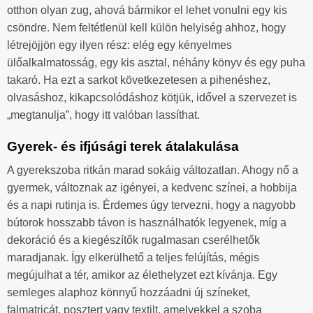
otthon olyan zug, ahová bármikor el lehet vonulni egy kis
csöndre. Nem feltétlenül kell külön helyiség ahhoz, hogy
létrejöjjön egy ilyen rész: elég egy kényelmes
ülőalkalmatosság, egy kis asztal, néhány könyv és egy puha
takaró. Ha ezt a sarkot következetesen a pihenéshez,
olvasáshoz, kikapcsolódáshoz kötjük, idővel a szervezet is
„megtanulja”, hogy itt valóban lassíthat.
Gyerek- és ifjúsági terek átalakulása
A gyerekszoba ritkán marad sokáig változatlan. Ahogy nő a
gyermek, változnak az igényei, a kedvenc színei, a hobbija
és a napi rutinja is. Érdemes úgy tervezni, hogy a nagyobb
bútorok hosszabb távon is használhatók legyenek, míg a
dekoráció és a kiegészítők rugalmasan cserélhetők
maradjanak. Így elkerülhető a teljes felújítás, mégis
megújulhat a tér, amikor az élethelyzet ezt kívánja. Egy
semleges alaphoz könnyű hozzáadni új színeket,
falmatricát, posztert vagy textilt, amelyekkel a szoba