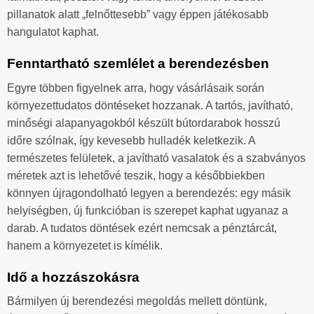
pillanatok alatt „felnőttesebb” vagy éppen játékosabb
hangulatot kaphat.
Fenntartható szemlélet a berendezésben
Egyre többen figyelnek arra, hogy vásárlásaik során
környezettudatos döntéseket hozzanak. A tartós, javítható,
minőségi alapanyagokból készült bútordarabok hosszú
időre szólnak, így kevesebb hulladék keletkezik. A
természetes felületek, a javítható vasalatok és a szabványos
méretek azt is lehetővé teszik, hogy a későbbiekben
könnyen újragondolható legyen a berendezés: egy másik
helyiségben, új funkcióban is szerepet kaphat ugyanaz a
darab. A tudatos döntések ezért nemcsak a pénztárcát,
hanem a környezetet is kímélik.
Idő a hozzászokásra
Bármilyen új berendezési megoldás mellett döntünk,