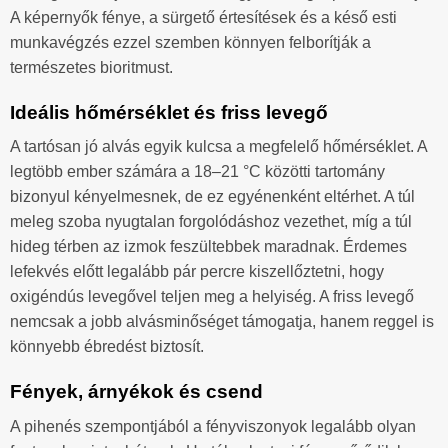
A képernyők fénye, a sürgető értesítések és a késő esti
munkavégzés ezzel szemben könnyen felborítják a
természetes bioritmust.
Ideális hőmérséklet és friss levegő
A tartósan jó alvás egyik kulcsa a megfelelő hőmérséklet. A
legtöbb ember számára a 18–21 °C közötti tartomány
bizonyul kényelmesnek, de ez egyénenként eltérhet. A túl
meleg szoba nyugtalan forgolódáshoz vezethet, míg a túl
hideg térben az izmok feszültebbek maradnak. Érdemes
lefekvés előtt legalább pár percre kiszellőztetni, hogy
oxigéndús levegővel teljen meg a helyiség. A friss levegő
nemcsak a jobb alvásminőséget támogatja, hanem reggel is
könnyebb ébredést biztosít.
Fények, árnyékok és csend
A pihenés szempontjából a fényviszonyok legalább olyan