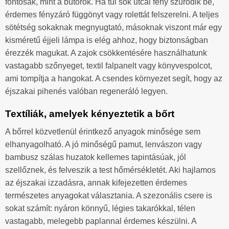
fontosak, mint a bútorok. Ha túl sok utcai fény szűrődik be,
érdemes fényzáró függönyt vagy rolettát felszerelni. A teljes
sötétség sokaknak megnyugtató, másoknak viszont már egy
kisméretű éjjeli lámpa is elég ahhoz, hogy biztonságban
érezzék magukat. A zajok csökkentésére használhatunk
vastagabb szőnyeget, textil falpanelt vagy könyvespolcot,
ami tompítja a hangokat. A csendes környezet segít, hogy az
éjszakai pihenés valóban regeneráló legyen.
Textíliák, amelyek kényeztetik a bőrt
A bőrrel közvetlenül érintkező anyagok minősége sem
elhanyagolható. A jó minőségű pamut, lenvászon vagy
bambusz szálas huzatok kellemes tapintásúak, jól
szellőznek, és felveszik a test hőmérsékletét. Aki hajlamos
az éjszakai izzadásra, annak kifejezetten érdemes
természetes anyagokat választania. A szezonális csere is
sokat számít: nyáron könnyű, légies takarókkal, télen
vastagabb, melegebb paplannal érdemes készülni. A