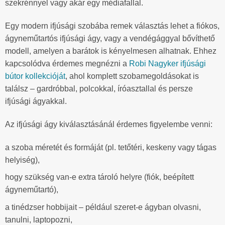
szekrénnyel vagy akár egy médiafallal.
Egy modern ifjúsági szobába remek választás lehet a fiókos,
ágyneműtartós ifjúsági ágy, vagy a vendégággyal bővíthető
modell, amelyen a barátok is kényelmesen alhatnak. Ehhez
kapcsolódva érdemes megnézni a
Robi Nagyker ifjúsági
bútor kollekcióját
, ahol komplett szobamegoldásokat is
találsz – gardróbbal, polcokkal, íróasztallal és persze
ifjúsági ágyakkal.
Az ifjúsági ágy kiválasztásánál érdemes figyelembe venni:
a szoba méretét és formáját (pl. tetőtéri, keskeny vagy tágas
helyiség),
hogy szükség van-e extra tároló helyre (fiók, beépített
ágyneműtartó),
a tinédzser hobbijait – például szeret-e ágyban olvasni,
tanulni, laptopozni,