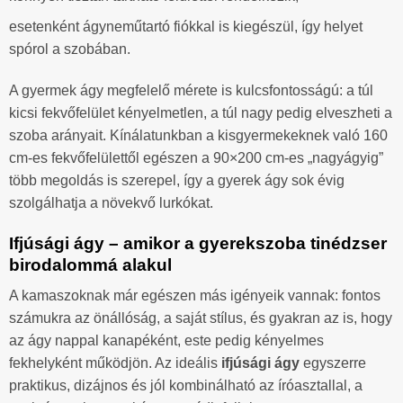
esetenként ágyneműtartó fiókkal is kiegészül, így helyet
spórol a szobában.
A gyermek ágy megfelelő mérete is kulcsfontosságú: a túl
kicsi fekvőfelület kényelmetlen, a túl nagy pedig elveszheti a
szoba arányait. Kínálatunkban a kisgyermekeknek való 160
cm-es fekvőfelülettől egészen a 90×200 cm-es „nagyágyig”
több megoldás is szerepel, így a gyerek ágy sok évig
szolgálhatja a növekvő lurkókat.
Ifjúsági ágy – amikor a gyerekszoba tinédzser
birodalommá alakul
A kamaszoknak már egészen más igényeik vannak: fontos
számukra az önállóság, a saját stílus, és gyakran az is, hogy
az ágy nappal kanapéként, este pedig kényelmes
fekhelyként működjön. Az ideális
ifjúsági ágy
egyszerre
praktikus, dizájnos és jól kombinálható az íróasztallal, a