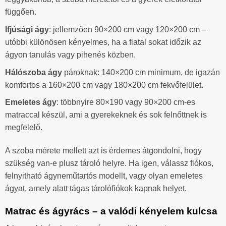
függően.
Ifjúsági ágy
: jellemzően 90×200 cm vagy 120×200 cm –
utóbbi különösen kényelmes, ha a fiatal sokat időzik az
ágyon tanulás vagy pihenés közben.
Hálószoba ágy
pároknak: 140×200 cm minimum, de igazán
komfortos a 160×200 cm vagy 180×200 cm fekvőfelület.
Emeletes ágy
: többnyire 80×190 vagy 90×200 cm-es
matraccal készül, ami a gyerekeknek és sok felnőttnek is
megfelelő.
A szoba mérete mellett azt is érdemes átgondolni, hogy
szükség van-e plusz tároló helyre. Ha igen, válassz fiókos,
felnyitható ágyneműtartós modellt, vagy olyan emeletes
ágyat, amely alatt tágas tárolófiókok kapnak helyet.
Matrac és ágyrács – a valódi kényelem kulcsa