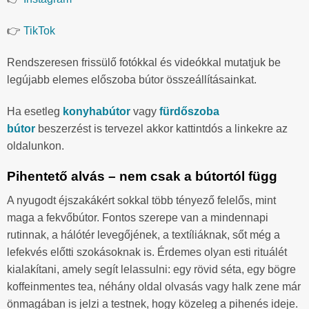
👉
TikTok
Rendszeresen frissülő fotókkal és videókkal mutatjuk be
legújabb elemes előszoba bútor összeállításainkat.
Ha esetleg
konyhabútor
vagy
fürdőszoba
bútor
beszerzést is tervezel akkor kattintdós a linkekre az
oldalunkon.
Pihentető alvás – nem csak a bútortól függ
A nyugodt éjszakákért sokkal több tényező felelős, mint
maga a fekvőbútor. Fontos szerepe van a mindennapi
rutinnak, a hálótér levegőjének, a textíliáknak, sőt még a
lefekvés előtti szokásoknak is. Érdemes olyan esti rituálét
kialakítani, amely segít lelassulni: egy rövid séta, egy bögre
koffeinmentes tea, néhány oldal olvasás vagy halk zene már
önmagában is jelzi a testnek, hogy közeleg a pihenés ideje.