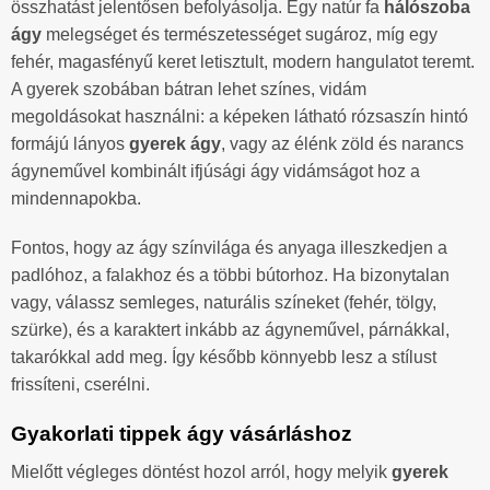
összhatást jelentősen befolyásolja. Egy natúr fa
hálószoba
ágy
melegséget és természetességet sugároz, míg egy
fehér, magasfényű keret letisztult, modern hangulatot teremt.
A gyerek szobában bátran lehet színes, vidám
megoldásokat használni: a képeken látható rózsaszín hintó
formájú lányos
gyerek ágy
, vagy az élénk zöld és narancs
ágyneművel kombinált ifjúsági ágy vidámságot hoz a
mindennapokba.
Fontos, hogy az ágy színvilága és anyaga illeszkedjen a
padlóhoz, a falakhoz és a többi bútorhoz. Ha bizonytalan
vagy, válassz semleges, naturális színeket (fehér, tölgy,
szürke), és a karaktert inkább az ágyneművel, párnákkal,
takarókkal add meg. Így később könnyebb lesz a stílust
frissíteni, cserélni.
Gyakorlati tippek ágy vásárláshoz
Mielőtt végleges döntést hozol arról, hogy melyik
gyerek