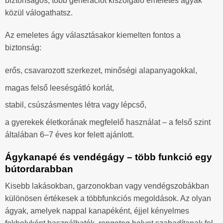
biztonságos, több generációt kiszolgáló emeletes ágyak
közül válogathatsz.
Az emeletes ágy választásakor kiemelten fontos a
biztonság:
erős, csavarozott szerkezet, minőségi alapanyagokkal,
magas felső leesésgátló korlát,
stabil, csúszásmentes létra vagy lépcső,
a gyerekek életkorának megfelelő használat – a felső szint
általában 6–7 éves kor felett ajánlott.
Ágykanapé és vendégágy – több funkció egy
bútordarabban
Kisebb lakásokban, garzonokban vagy vendégszobákban
különösen értékesek a többfunkciós megoldások. Az olyan
ágyak, amelyek nappal kanapéként, éjjel kényelmes