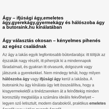
Ágy – ifjúsági ágy,emeletes
ágy,gyerekágy,gyermekágy és hálószoba ágy
a butoraink.hu kínálatában
Ágy választás okosan – kényelmes pihenés
az egész családnak
Az ágy a lakás egyik legfontosabb bútordarabja: itt töltjük az
éjszakák nagy részét, itt pihenjük ki a mindennapok
fáradalmait, és gyakran itt olvasunk, dolgozunk vagy
játszunk a gyerekekkel. Nem mindegy tehát, hogy milyen
hálószoba ágy
vagy
ifjúsági ágy
kerül a lakásba. A
butoraink.hu ágy kínálata úgy lett összeállítva, hogy a
kisgyermekektől a tinédzsereken át a felnőttekig minden
korosztály megtalálja a számára ideális fekvőhelyet –
legyen szó letisztult, modern darabokról, praktikus
emeletes