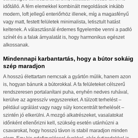
időtálló. A fém elemekkel kombinált megoldások inkább
modern, loft jellegű enteriőrhöz illenek, míg a magasfényű
vagy matt, festett felületek minimalista, letisztult hatást
keltenek. A választásnál érdemes figyelembe venni a padló
színét és a falak árnyalatát is, hogy harmonikus egészet
alkossanak.
Mindennapi karbantartás, hogy a bútor sokáig
szép maradjon
A hosszú élettartam nemcsak a gyártón múlik, hanem azon
is, hogyan bánunk a bútorokkal. A fa felületeket célszerű
rendszeresen portalanítani puha, enyhén nedves ruhával,
kerülve az agresszív vegyszereket. A túlzott terhelést –
például ugrálást vagy nagy súly koncentrált terhelését –
szintén jó elkerülni. A mozgó alkatrészeket, vasalatokat
időnként ellenőrizni kell, szükség esetén utánhúzni a
csavarokat, hogy hosszú távon is stabil maradjon minden