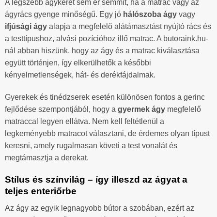
A legszebb ágykeret sem ér semmit, ha a matrac vagy az
ágyrács gyenge minőségű. Egy jó
hálószoba ágy
vagy
ifjúsági ágy
alapja a megfelelő alátámasztást nyújtó rács és
a testtípushoz, alvási pozícióhoz illő matrac. A butoraink.hu-
nál abban hiszünk, hogy az ágy és a matrac kiválasztása
együtt történjen, így elkerülhetők a későbbi
kényelmetlenségek, hát- és derékfájdalmak.
Gyerekek és tinédzserek esetén különösen fontos a gerinc
fejlődése szempontjából, hogy a
gyermek ágy
megfelelő
matraccal legyen ellátva. Nem kell feltétlenül a
legkeményebb matracot választani, de érdemes olyan típust
keresni, amely rugalmasan követi a test vonalát és
megtámasztja a derekat.
Stílus és színvilág – így illeszd az ágyat a
teljes enteriőrbe
Az ágy az egyik legnagyobb bútor a szobában, ezért az