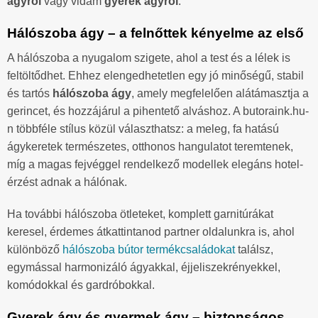
ágyról
vagy vidám
gyerek ágyról
.
Hálószoba ágy – a felnőttek kényelme az első
A hálószoba a nyugalom szigete, ahol a test és a lélek is
feltöltődhet. Ehhez elengedhetetlen egy jó minőségű, stabil
és tartós
hálószoba ágy
, amely megfelelően alátámasztja a
gerincet, és hozzájárul a pihentető alváshoz. A butoraink.hu-
n többféle stílus közül választhatsz: a meleg, fa hatású
ágykeretek természetes, otthonos hangulatot teremtenek,
míg a magas fejvéggel rendelkező modellek elegáns hotel-
érzést adnak a hálónak.
Ha további hálószoba ötleteket, komplett garnitúrákat
keresel, érdemes átkattintanod partner oldalunkra is, ahol
különböző
hálószoba bútor termékcsaládokat
találsz,
egymással harmonizáló ágyakkal, éjjeliszekrényekkel,
komódokkal és gardróbokkal.
Gyerek ágy és gyermek ágy – biztonságos,