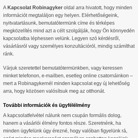
A
Kapcsolat Robinagyker
oldal arra hivatott, hogy minden
információt megtaláljon egy helyen. Elérhetőségeink,
nyitvatartásunk, bemutatótermünk címe és térképes
megközelítés mind azt a célt szolgálják, hogy Ön könnyedén
kapcsolatba léphessen velünk. Legyen szó kérdésről,
vásárlásról vagy személyes konzultációról, mindig számíthat
ránk.
Várjuk szeretettel bemutatótermünkben, vagy keressen
minket telefonon, e-mailben, esetleg online csatornáinkon –
mert a Robinagykernél minden kapcsolat egy új lehetőség
arra, hogy közösen valósítsuk meg az otthonát.
További információk és ügyfélélmény
A kapcsolatfelvétel nálunk nem csupán formális dolog,
hanem a vásárlói élmény fontos része. Szeretnénk, ha
minden ügyfelünk úgy érezné, hogy valóban figyelünk rá,