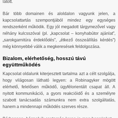
látott.
Bár több domainen és aloldalon vagyunk jelen, a
kapcsolattartás szempontjából mindez egy egységes
rendszerként működik. Egy jól megadott tárgymezővel vagy
néhány kulcsszóval (pl. „kapcsolat – konyhabútor ajánlat”,
„sarokgarnitúra érdeklődés”, „étkező összeállítás kérdés”)
még könnyebbé válik a megkeresések feldolgozása.
Bizalom, elérhetőség, hosszú távú
együttműködés
Kapcsolat oldalunk kiterjesztett tartalma azt a célt szolgálja,
hogy világosan látható legyen: a Robinagyker mögött
elérhető, felelősen működő, ügyfélorientált csapat áll. A
nyitott kommunikáció, a gyors reakcióidő és a személyre
szabott tanácsadás számunkra nem extra szolgáltatás,
hanem a mindennapi működés szerves része.