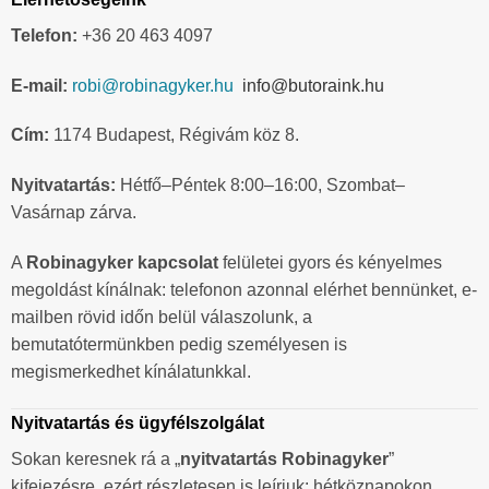
Telefon:
+36 20 463 4097
E-mail:
robi@robinagyker.hu
info@butoraink.hu
Cím:
1174 Budapest, Régivám köz 8.
Nyitvatartás:
Hétfő–Péntek 8:00–16:00, Szombat–
Vasárnap zárva.
A
Robinagyker kapcsolat
felületei gyors és kényelmes
megoldást kínálnak: telefonon azonnal elérhet bennünket, e-
mailben rövid időn belül válaszolunk, a
bemutatótermünkben pedig személyesen is
megismerkedhet kínálatunkkal.
Nyitvatartás és ügyfélszolgálat
Sokan keresnek rá a „
nyitvatartás Robinagyker
”
kifejezésre, ezért részletesen is leírjuk: hétköznapokon