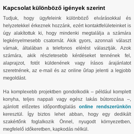
Kapcsolat különböző igények szerint
Tudjuk, hogy ügyfeleink különböző elvárásokkal és
helyzetekkel érkeznek hozzánk, ezért kontaktfelületeinket is
úgy alakítottuk ki, hogy mindenki megtalálja a számára
legkényelmesebb csatornát. Akik gyors, azonnali választ
várnak, általában a telefonos elérést választják. Azok
számára, akik részletesebb kérdéseket tennének fel,
alaprajzot, fotót küldenének vagy írásos árajánlatot
szeretnének, az e-mail és az online űrlap jelenti a legjobb
megoldást.
Ha komplexebb projektben gondolkodik – például komplett
konyha, teljes nappali vagy egész lakás bútorozása –,
ajánlott előzetes időpontfoglalás
online rendszerünkön
keresztül. Így biztos lehet abban, hogy egy dedikált
szakértőnk foglalkozik Önnel, nyugodt környezetben,
megfelelő időkeretben, kapkodás nélkül.