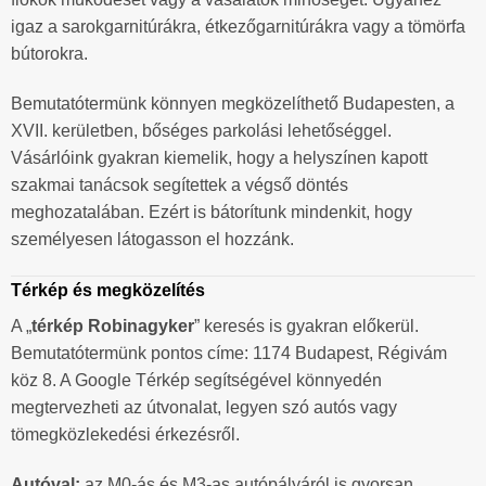
igaz a sarokgarnitúrákra, étkezőgarnitúrákra vagy a tömörfa
bútorokra.
Bemutatótermünk könnyen megközelíthető Budapesten, a
XVII. kerületben, bőséges parkolási lehetőséggel.
Vásárlóink gyakran kiemelik, hogy a helyszínen kapott
szakmai tanácsok segítettek a végső döntés
meghozatalában. Ezért is bátorítunk mindenkit, hogy
személyesen látogasson el hozzánk.
Térkép és megközelítés
A „
térkép Robinagyker
” keresés is gyakran előkerül.
Bemutatótermünk pontos címe: 1174 Budapest, Régivám
köz 8. A Google Térkép segítségével könnyedén
megtervezheti az útvonalat, legyen szó autós vagy
tömegközlekedési érkezésről.
Autóval:
az M0-ás és M3-as autópályáról is gyorsan