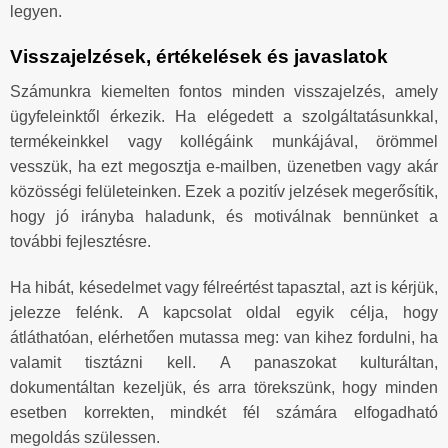
legyen.
Visszajelzések, értékelések és javaslatok
Számunkra kiemelten fontos minden visszajelzés, amely
ügyfeleinktől érkezik. Ha elégedett a szolgáltatásunkkal,
termékeinkkel vagy kollégáink munkájával, örömmel
vesszük, ha ezt megosztja e-mailben, üzenetben vagy akár
közösségi felületeinken. Ezek a pozitív jelzések megerősítik,
hogy jó irányba haladunk, és motiválnak bennünket a
további fejlesztésre.
Ha hibát, késedelmet vagy félreértést tapasztal, azt is kérjük,
jelezze felénk. A kapcsolat oldal egyik célja, hogy
átláthatóan, elérhetően mutassa meg: van kihez fordulni, ha
valamit tisztázni kell. A panaszokat kulturáltan,
dokumentáltan kezeljük, és arra törekszünk, hogy minden
esetben korrekten, mindkét fél számára elfogadható
megoldás szülessen.