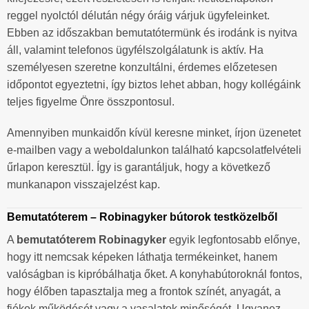
reggel nyolctól délután négy óráig várjuk ügyfeleinket.
Ebben az időszakban bemutatótermünk és irodánk is nyitva
áll, valamint telefonos ügyfélszolgálatunk is aktív. Ha
személyesen szeretne konzultálni, érdemes előzetesen
időpontot egyeztetni, így biztos lehet abban, hogy kollégáink
teljes figyelme Önre összpontosul.
Amennyiben munkaidőn kívül keresne minket, írjon üzenetet
e-mailben vagy a weboldalunkon található kapcsolatfelvételi
űrlapon keresztül. Így is garantáljuk, hogy a következő
munkanapon visszajelzést kap.
Bemutatóterem – Robinagyker bútorok testközelből
A
bemutatóterem Robinagyker
egyik legfontosabb előnye,
hogy itt nemcsak képeken láthatja termékeinket, hanem
valóságban is kipróbálhatja őket. A konyhabútoroknál fontos,
hogy élőben tapasztalja meg a frontok színét, anyagát, a
fiókok működését vagy a vasalatok minőségét. Ugyanez