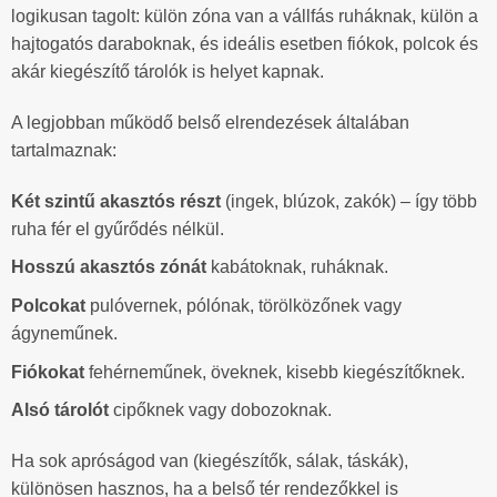
logikusan tagolt: külön zóna van a vállfás ruháknak, külön a
hajtogatós daraboknak, és ideális esetben fiókok, polcok és
akár kiegészítő tárolók is helyet kapnak.
A legjobban működő belső elrendezések általában
tartalmaznak:
Két szintű akasztós részt
(ingek, blúzok, zakók) – így több
ruha fér el gyűrődés nélkül.
Hosszú akasztós zónát
kabátoknak, ruháknak.
Polcokat
pulóvernek, pólónak, törölközőnek vagy
ágyneműnek.
Fiókokat
fehérneműnek, öveknek, kisebb kiegészítőknek.
Alsó tárolót
cipőknek vagy dobozoknak.
Ha sok apróságod van (kiegészítők, sálak, táskák),
különösen hasznos, ha a belső tér rendezőkkel is