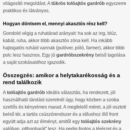
világosító megoldást. A
tükrös tolóajtós gardrób
egyszerre
praktikus és látványos.
Hogyan döntsem el, mennyi akasztós rész kell?
Gondold végig a ruhatárad arányait: ha sok az ing, blúz,
kabát, ruha, akkor több akasztós zóna kell. Ha inkább
hajtogatós ruháid vannak (pulóver, póló, farmer), akkor több
polc lesz hasznos. Egy jó
gardróbszekrény
belső tagolása
a saját szokásaidhoz igazodik.
Összegzés: amikor a helytakarékosság és a
rend találkozik
A
tolóajtós gardrób
ideális választás, ha rendezett, jól
használható tárolást szeretnél úgy, hogy közben a szoba
szellős és kényelmes marad. A megfelelő méret, a jól osztott
belső tér, a tartós csúszórendszer és a stílushoz illő front
együtt adja azt az élményt, amitől egy
tolóajtós szekrény
valóban „otthonbarát” lesz. Ha pedig fontos a térérzet és a