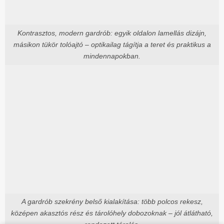
Kontrasztos, modern gardrób: egyik oldalon lamellás dizájn,
másikon tükör tolóajtó – optikailag tágítja a teret és praktikus a
mindennapokban.
A gardrób szekrény belső kialakítása: több polcos rekesz,
középen akasztós rész és tárolóhely dobozoknak – jól átlátható,