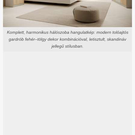
Komplett, harmonikus hálószoba hangulatkép: modern tolóajtós
gardrób fehér–tölgy dekor kombinációval, letisztult, skandináv
jellegű stílusban.