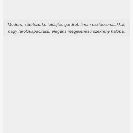
Modern, sötétszürke tolóajtós gardrób finom osztásvonalakkal;
nagy tárolókapacitású, elegáns megjelenésű szekrény hálóba.