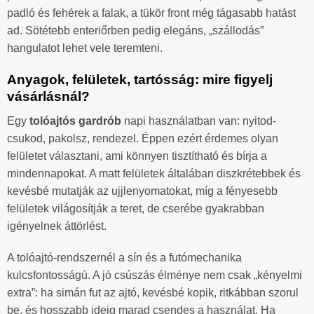
padló és fehérek a falak, a tükör front még tágasabb hatást
ad. Sötétebb enteriőrben pedig elegáns, „szállodás”
hangulatot lehet vele teremteni.
Anyagok, felületek, tartósság: mire figyelj
vásárlásnál?
Egy
tolóajtós gardrób
napi használatban van: nyitod-
csukod, pakolsz, rendezel. Éppen ezért érdemes olyan
felületet választani, ami könnyen tisztítható és bírja a
mindennapokat. A matt felületek általában diszkrétebbek és
kevésbé mutatják az ujjlenyomatokat, míg a fényesebb
felületek világosítják a teret, de cserébe gyakrabban
igényelnek áttörlést.
A tolóajtó-rendszernél a sín és a futómechanika
kulcsfontosságú. A jó csúszás élménye nem csak „kényelmi
extra”: ha simán fut az ajtó, kevésbé kopik, ritkábban szorul
be, és hosszabb ideig marad csendes a használat. Ha