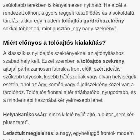
zsúfoltabb terekben is kényelmesen nyitható. Ha a cél a
rendezett otthon, a gyors reggeli készülődés és a sokoldalú
tárolás, akkor egy modern
tolóajtós gardróbszekrény
sokkal többet ad, mint pusztán „egy nagy szekrény”.
Miért előnyös a tolóajtós kialakítás?
A klasszikus nyílóajtós szekrényeknél az ajtónyitáshoz
szabad hely kell. Ezzel szemben a
tolóajtós szekrény
ajtajai párhuzamosan futnak a front előtt, ezért ideális
szűkebb folyosók, kisebb hálószobák vagy olyan helyiségek
esetén, ahol az ágy, komód vagy éjjeliszekrény közel van a
tárolóhoz. Tolóajtós fronttal a tér átláthatóbb, nyugodtabb, és
a mindennapi használat kényelmesebb lehet.
Helytakarékosság:
nincs kifelé nyíló ajtó, a bútor „nem kér
plusz teret”.
Letisztult megjelenés:
a nagy, egybefüggő frontok modern