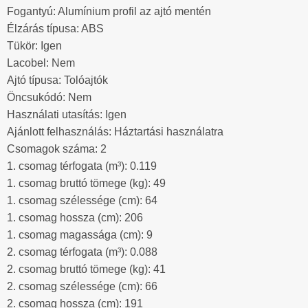
Fogantyú: Alumínium profil az ajtó mentén
Élzárás típusa: ABS
Tükör: Igen
Lacobel: Nem
Ajtó típusa: Tolóajtók
Öncsukódó: Nem
Használati utasítás: Igen
Ajánlott felhasználás: Háztartási használatra
Csomagok száma: 2
1. csomag térfogata (m³): 0.119
1. csomag bruttó tömege (kg): 49
1. csomag szélessége (cm): 64
1. csomag hossza (cm): 206
1. csomag magassága (cm): 9
2. csomag térfogata (m³): 0.088
2. csomag bruttó tömege (kg): 41
2. csomag szélessége (cm): 66
2. csomag hossza (cm): 191