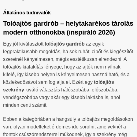
Általános tudnivalók
Tolóajtós gardrób – helytakarékos tárolás
modern otthonokba (inspiráló 2026)
Egy jól kiválasztott
tolóajtós gardrób
az egyik
legpraktikusabb megoldás, ha sok ruhát, cipőt és kiegészítőt
szeretnél kényelmesen, mégis esztétikusan elrendezni. A
tolóajtós kialakítás lényege, hogy az ajtók nem nyílnak
kifelé, így kisebb helyen is kényelmesen használható, és a
közlekedősávot sem foglalja el. Ezért egy
tolóajtós
szekrény
kiváló választás hálószobába, előszobába,
vendégszobába vagy akár egy kisebb lakásba is, ahol
minden centi számít.
Ebben a kategóriában a hangsúly a tolóajtós megoldásokon
van: olyan modelleket érdemes ide sorolni, amelyeknél a
frontok csúszórendszerrel működnek, így a szekrény még