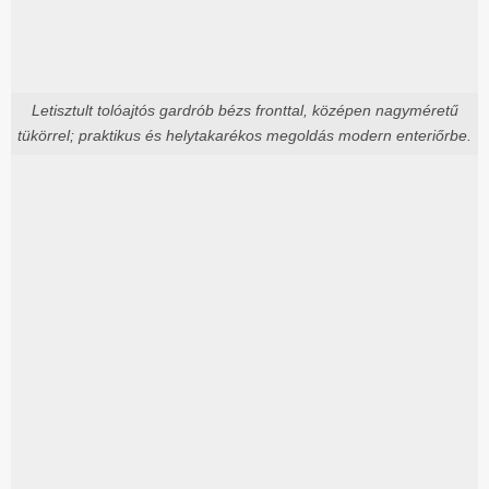
Letisztult tolóajtós gardrób bézs fronttal, középen nagyméretű
tükörrel; praktikus és helytakarékos megoldás modern enteriőrbe.