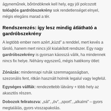
ágyneműnek, bőröndöknek kell hely, egy jól polcozott
tolóajtós gardróbszekrény
sok rendetlenséget elnyel,
mégis elegáns marad a tér.
Rendszerezés: így lesz mindig átlátható a
gardróbszekrény
A legtöbb ember nem azért „küzd” a renddel, mert kevés a
tároló, hanem mert nincs jól kialakított rendszer. Egy nagy
gardróbszekrény
is gyorsan káosszá válik, ha mindennek
nincs fix helye. Néhány egyszerű, mégis hatékony ötlet:
Zónázás:
mindennapi ruhák szemmagasságban,
szezonális fent, ritkán használt holmik legalul vagy legfelül.
Egységes vállfák:
rendezettebb látvány + több hely az
akasztós részen.
Dobozok feliratozva:
„sál”, „öv”, „sport”, „alkalmi” – gyors
megtalálás, gyors visszapakolás.