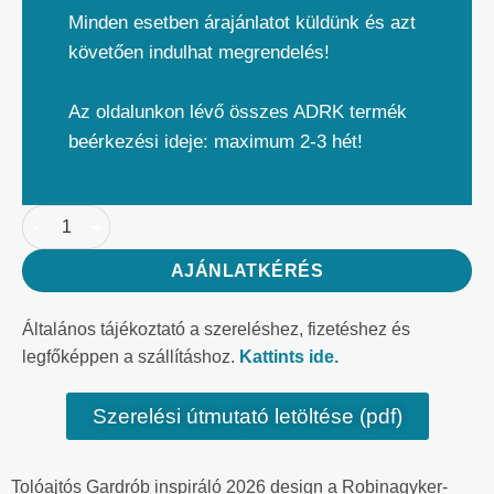
Minden esetben árajánlatot küldünk és azt
követően indulhat megrendelés!
Az oldalunkon lévő összes ADRK termék
beérkezési ideje: maximum 2-3 hét!
AJÁNLATKÉRÉS
Általános tájékoztató a szereléshez, fizetéshez és
legfőképpen a szállításhoz.
Kattints ide.
Szerelési útmutató letöltése (pdf)
Tolóajtós Gardrób inspiráló 2026 design a Robinagyker-