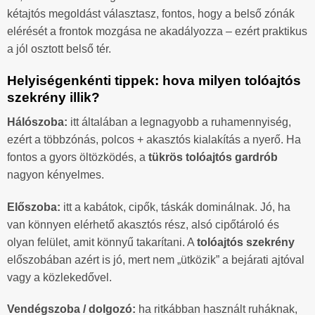
kétajtós megoldást választasz, fontos, hogy a belső zónák
elérését a frontok mozgása ne akadályozza – ezért praktikus
a jól osztott belső tér.
Helyiségenkénti tippek: hova milyen tolóajtós
szekrény illik?
Hálószoba:
itt általában a legnagyobb a ruhamennyiség,
ezért a többzónás, polcos + akasztós kialakítás a nyerő. Ha
fontos a gyors öltözködés, a
tükrös tolóajtós gardrób
nagyon kényelmes.
Előszoba:
itt a kabátok, cipők, táskák dominálnak. Jó, ha
van könnyen elérhető akasztós rész, alsó cipőtároló és
olyan felület, amit könnyű takarítani. A
tolóajtós szekrény
előszobában azért is jó, mert nem „ütközik” a bejárati ajtóval
vagy a közlekedővel.
Vendégszoba / dolgozó:
ha ritkábban használt ruháknak,