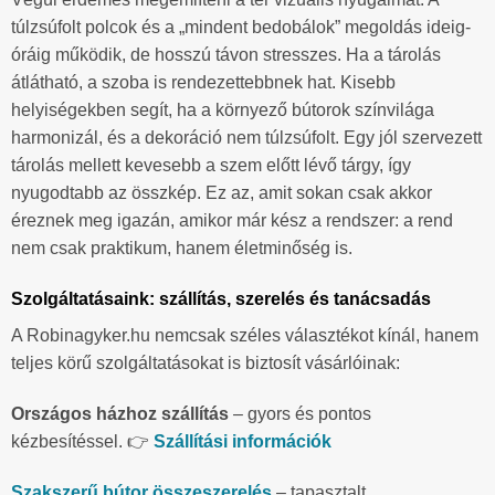
túlzsúfolt polcok és a „mindent bedobálok” megoldás ideig-
óráig működik, de hosszú távon stresszes. Ha a tárolás
átlátható, a szoba is rendezettebbnek hat. Kisebb
helyiségekben segít, ha a környező bútorok színvilága
harmonizál, és a dekoráció nem túlzsúfolt. Egy jól szervezett
tárolás mellett kevesebb a szem előtt lévő tárgy, így
nyugodtabb az összkép. Ez az, amit sokan csak akkor
éreznek meg igazán, amikor már kész a rendszer: a rend
nem csak praktikum, hanem életminőség is.
Szolgáltatásaink: szállítás, szerelés és tanácsadás
A Robinagyker.hu nemcsak széles választékot kínál, hanem
teljes körű szolgáltatásokat is biztosít vásárlóinak:
Országos házhoz szállítás
– gyors és pontos
kézbesítéssel. 👉
Szállítási információk
Szakszerű bútor összeszerelés
– tapasztalt