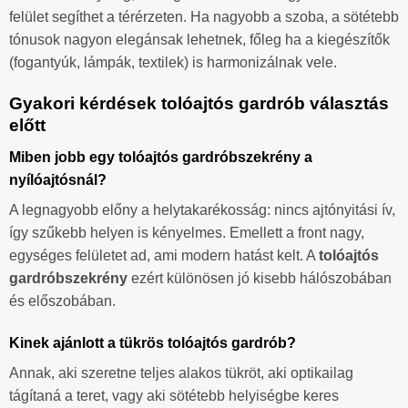
felület segíthet a térérzeten. Ha nagyobb a szoba, a sötétebb
tónusok nagyon elegánsak lehetnek, főleg ha a kiegészítők
(fogantyúk, lámpák, textilek) is harmonizálnak vele.
Gyakori kérdések tolóajtós gardrób választás
előtt
Miben jobb egy tolóajtós gardróbszekrény a
nyílóajtósnál?
A legnagyobb előny a helytakarékosság: nincs ajtónyitási ív,
így szűkebb helyen is kényelmes. Emellett a front nagy,
egységes felületet ad, ami modern hatást kelt. A
tolóajtós
gardróbszekrény
ezért különösen jó kisebb hálószobában
és előszobában.
Kinek ajánlott a tükrös tolóajtós gardrób?
Annak, aki szeretne teljes alakos tükröt, aki optikailag
tágítaná a teret, vagy aki sötétebb helyiségbe keres