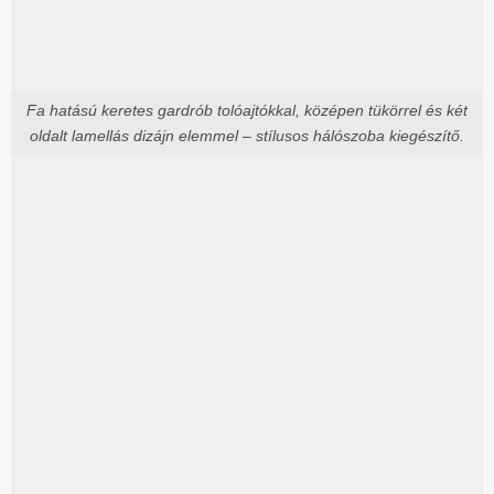
Fa hatású keretes gardrób tolóajtókkal, középen tükörrel és két
oldalt lamellás dizájn elemmel – stílusos hálószoba kiegészítő.