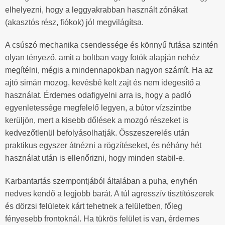
elhelyezni, hogy a leggyakrabban használt zónákat
(akasztós rész, fiókok) jól megvilágítsa.
A csúszó mechanika csendessége és könnyű futása szintén
olyan tényező, amit a boltban vagy fotók alapján nehéz
megítélni, mégis a mindennapokban nagyon számít. Ha az
ajtó simán mozog, kevésbé kelt zajt és nem idegesítő a
használat. Érdemes odafigyelni arra is, hogy a padló
egyenletessége megfelelő legyen, a bútor vízszintbe
kerüljön, mert a kisebb dőlések a mozgó részeket is
kedvezőtlenül befolyásolhatják. Összeszerelés után
praktikus egyszer átnézni a rögzítéseket, és néhány hét
használat után is ellenőrizni, hogy minden stabil-e.
Karbantartás szempontjából általában a puha, enyhén
nedves kendő a legjobb barát. A túl agresszív tisztítószerek
és dörzsi felületek kárt tehetnek a felületben, főleg
fényesebb frontoknál. Ha tükrös felület is van, érdemes