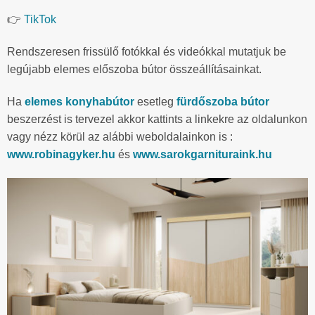
👉
TikTok
Rendszeresen frissülő fotókkal és videókkal mutatjuk be
legújabb elemes előszoba bútor összeállításainkat.
Ha
elemes konyhabútor
esetleg
fürdőszoba bútor
beszerzést is tervezel akkor kattints a linkekre az oldalunkon
vagy nézz körül az alábbi weboldalainkon is :
www.robinagyker.hu
és
www.sarokgarnituraink.hu