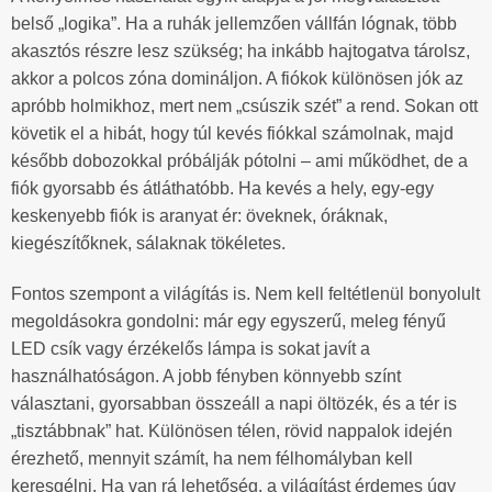
belső „logika”. Ha a ruhák jellemzően vállfán lógnak, több
akasztós részre lesz szükség; ha inkább hajtogatva tárolsz,
akkor a polcos zóna domináljon. A fiókok különösen jók az
apróbb holmikhoz, mert nem „csúszik szét” a rend. Sokan ott
követik el a hibát, hogy túl kevés fiókkal számolnak, majd
később dobozokkal próbálják pótolni – ami működhet, de a
fiók gyorsabb és átláthatóbb. Ha kevés a hely, egy-egy
keskenyebb fiók is aranyat ér: öveknek, óráknak,
kiegészítőknek, sálaknak tökéletes.
Fontos szempont a világítás is. Nem kell feltétlenül bonyolult
megoldásokra gondolni: már egy egyszerű, meleg fényű
LED csík vagy érzékelős lámpa is sokat javít a
használhatóságon. A jobb fényben könnyebb színt
választani, gyorsabban összeáll a napi öltözék, és a tér is
„tisztábbnak” hat. Különösen télen, rövid nappalok idején
érezhető, mennyit számít, ha nem félhomályban kell
keresgélni. Ha van rá lehetőség, a világítást érdemes úgy