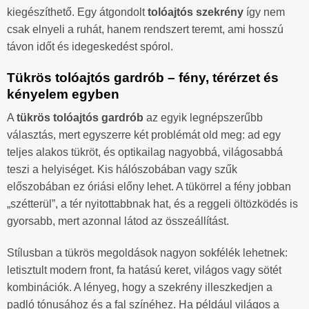
kiegészíthető. Egy átgondolt
tolóajtós szekrény
így nem
csak elnyeli a ruhát, hanem rendszert teremt, ami hosszú
távon időt és idegeskedést spórol.
Tükrös tolóajtós gardrób – fény, térérzet és
kényelem egyben
A
tükrös tolóajtós gardrób
az egyik legnépszerűbb
választás, mert egyszerre két problémát old meg: ad egy
teljes alakos tükröt, és optikailag nagyobbá, világosabbá
teszi a helyiséget. Kis hálószobában vagy szűk
előszobában ez óriási előny lehet. A tükörrel a fény jobban
„szétterül”, a tér nyitottabbnak hat, és a reggeli öltözködés is
gyorsabb, mert azonnal látod az összeállítást.
Stílusban a tükrös megoldások nagyon sokfélék lehetnek:
letisztult modern front, fa hatású keret, világos vagy sötét
kombinációk. A lényeg, hogy a szekrény illeszkedjen a
padló tónusához és a fal színéhez. Ha például világos a