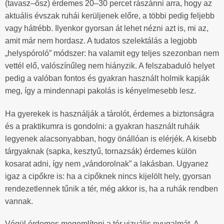
(tavasz–ősz) érdemes 20–30 percet rászánni arra, hogy az
aktuális évszak ruhái kerüljenek előre, a többi pedig feljebb
vagy hátrébb. Ilyenkor gyorsan át lehet nézni azt is, mi az,
amit már nem hordasz. A tudatos szelektálás a legjobb
„helyspóroló” módszer: ha valamit egy teljes szezonban nem
vettél elő, valószínűleg nem hiányzik. A felszabaduló helyet
pedig a valóban fontos és gyakran használt holmik kapják
meg, így a mindennapi pakolás is kényelmesebb lesz.
Ha gyerekek is használják a tárolót, érdemes a biztonságra
és a praktikumra is gondolni: a gyakran használt ruháik
legyenek alacsonyabban, hogy önállóan is elérjék. A kisebb
tárgyaknak (sapka, kesztyű, tornazsák) érdemes külön
kosarat adni, így nem „vándorolnak” a lakásban. Ugyanez
igaz a cipőkre is: ha a cipőknek nincs kijelölt hely, gyorsan
rendezetlennek tűnik a tér, még akkor is, ha a ruhák rendben
vannak.
Végül érdemes megemlíteni a tér vizuális nyugalmát. A