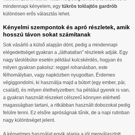
mindennapi kényelem, egy
tükrös tolóajtós gardrób
különösen erős választás lehet.
Kényelmi szempontok és apró részletek, amik
hosszú távon sokat számítanak
Sok vásárló a külső alapján dönt, pedig a mindennapi
elégedettséget gyakran a „láthatatlan” részletek adják. Egy
nagy tárolóbútor esetén például kulcskérdés, hogyan és
milyen gyakran pakolsz: reggel rohanásban, este
félhomályban, vagy napközben nyugodtan. Érdemes
végiggondolni, ki használja majd a bútort (egy ember, pár,
család), és milyen élethelyzetben: ha például gyerek is van,
a gyakran használt részeket célszerű könnyen elérhető
magasságban tartani, a ritkábban használt dobozokat pedig
felülre tenni. Ez elsőre apróságnak tűnik, de a napi rutinban
nagy különbséget jelent.
A kényelmes használat egyik alapja a jól megválasztott