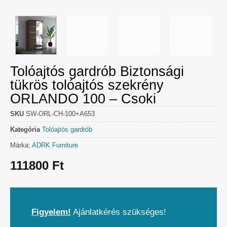
Tolóajtós gardrób Biztonsági
tükrös tolóajtós szekrény
ORLANDO 100 – Csoki
SKU
SW-ORL-CH-100+A653
Kategória
Tolóajtós gardrób
Márka:
ADRK Furniture
111800
Ft
Figyelem!
Ajánlatkérés szükséges!