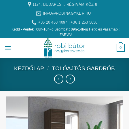
1174, BUDAPEST, RÉGIVÁM KÖZ 8
INFO@ROBINAGYKER.HU
+36 20 463 4097 | +36 1 253 5636
Kedd - Péntek : 08h-16h-ig Szombat : 09h-14h-ig Hétfő és Vasárnap :
ZÁRVA!
0
KEZDŐLAP
/
TOLÓAJTÓS GARDRÓB