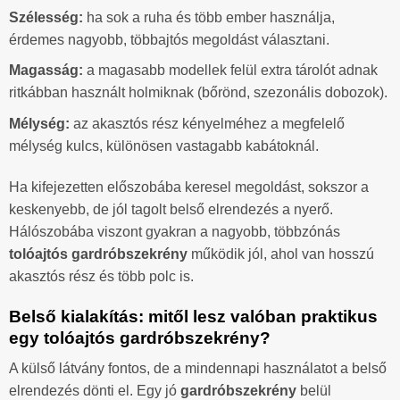
Szélesség:
ha sok a ruha és több ember használja,
érdemes nagyobb, többajtós megoldást választani.
Magasság:
a magasabb modellek felül extra tárolót adnak
ritkábban használt holmiknak (bőrönd, szezonális dobozok).
Mélység:
az akasztós rész kényelméhez a megfelelő
mélység kulcs, különösen vastagabb kabátoknál.
Ha kifejezetten előszobába keresel megoldást, sokszor a
keskenyebb, de jól tagolt belső elrendezés a nyerő.
Hálószobába viszont gyakran a nagyobb, többzónás
tolóajtós gardróbszekrény
működik jól, ahol van hosszú
akasztós rész és több polc is.
Belső kialakítás: mitől lesz valóban praktikus
egy tolóajtós gardróbszekrény?
A külső látvány fontos, de a mindennapi használatot a belső
elrendezés dönti el. Egy jó
gardróbszekrény
belül