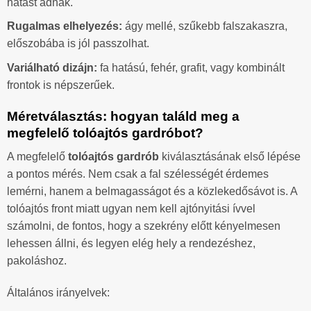
hatást adnak.
Rugalmas elhelyezés:
ágy mellé, szűkebb falszakaszra,
előszobába is jól passzolhat.
Variálható dizájn:
fa hatású, fehér, grafit, vagy kombinált
frontok is népszerűek.
Méretválasztás: hogyan találd meg a
megfelelő tolóajtós gardróbot?
A megfelelő
tolóajtós gardrób
kiválasztásának első lépése
a pontos mérés. Nem csak a fal szélességét érdemes
lemérni, hanem a belmagasságot és a közlekedősávot is. A
tolóajtós front miatt ugyan nem kell ajtónyitási ívvel
számolni, de fontos, hogy a szekrény előtt kényelmesen
lehessen állni, és legyen elég hely a rendezéshez,
pakoláshoz.
Általános irányelvek: