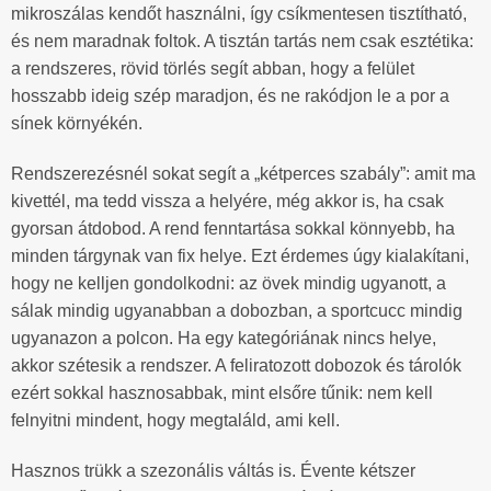
mikroszálas kendőt használni, így csíkmentesen tisztítható,
és nem maradnak foltok. A tisztán tartás nem csak esztétika:
a rendszeres, rövid törlés segít abban, hogy a felület
hosszabb ideig szép maradjon, és ne rakódjon le a por a
sínek környékén.
Rendszerezésnél sokat segít a „kétperces szabály”: amit ma
kivettél, ma tedd vissza a helyére, még akkor is, ha csak
gyorsan átdobod. A rend fenntartása sokkal könnyebb, ha
minden tárgynak van fix helye. Ezt érdemes úgy kialakítani,
hogy ne kelljen gondolkodni: az övek mindig ugyanott, a
sálak mindig ugyanabban a dobozban, a sportcucc mindig
ugyanazon a polcon. Ha egy kategóriának nincs helye,
akkor szétesik a rendszer. A feliratozott dobozok és tárolók
ezért sokkal hasznosabbak, mint elsőre tűnik: nem kell
felnyitni mindent, hogy megtaláld, ami kell.
Hasznos trükk a szezonális váltás is. Évente kétszer