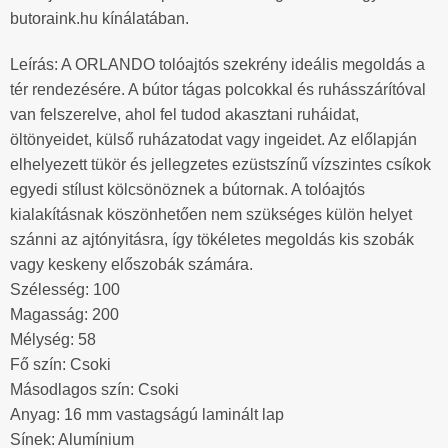
butoraink.hu kínálatában.
Leírás: A ORLANDO tolóajtós szekrény ideális megoldás a
tér rendezésére. A bútor tágas polcokkal és ruhásszárítóval
van felszerelve, ahol fel tudod akasztani ruháidat,
öltönyeidet, külső ruházatodat vagy ingeidet. Az előlapján
elhelyezett tükör és jellegzetes ezüstszínű vízszintes csíkok
egyedi stílust kölcsönöznek a bútornak. A tolóajtós
kialakításnak köszönhetően nem szükséges külön helyet
szánni az ajtónyitásra, így tökéletes megoldás kis szobák
vagy keskeny előszobák számára.
Szélesség: 100
Magasság: 200
Mélység: 58
Fő szín: Csoki
Másodlagos szín: Csoki
Anyag: 16 mm vastagságú laminált lap
Sínek: Alumínium