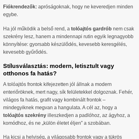
Fiókrendezők:
apróságoknak, hogy ne keveredjen minden
egybe.
Ha jól működik a belső rend, a
tolóajtós gardrób
nem csak
szekrény lesz, hanem a mindennapi rutin egyik legnagyobb
könnyítése: gyorsabb készülődés, kevesebb keresgélés,
kevesebb gyűrődés.
Stílusválasztás: modern, letisztult vagy
otthonos fa hatás?
A tolóajtós frontok kifejezetten jól állnak a modern
enteriőröknek, mert nagy, sík felületekkel dolgoznak. Fehér,
világos fa hatás, grafit vagy kombinált frontok –
mindegyiknek megvan a hangulata. A cél az, hogy a
tolóajtós szekrény
illeszkedjen a padlóhoz, az ágyhoz, a
komódhoz, és ne „külön életet éljen” a szobában.
Ha kicsi a helyiség, a világosabb frontok vagy a tükrös