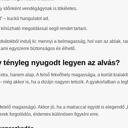
y időnként vendégágynak is tökéletes.
t” – kuckó hangulatot ad.
 kihúzható megoldással segít rendet tartani.
obátokból indulj ki: mennyi a belmagasság, hol van az ablak, rad
 ami egyszerre biztonságos és élhető.
y tényleg nyugodt legyen az alvás?
ra, hanem alap. A felső fekvőhely magassága, a korlát kialakítá
 még akkor is, ha a dizájn nagyon tetszik. A gyakorlatban a le
gfelelő magasságú. Akkor jó, ha a matraccal együtt is elegendő
erek forgolódós, érdemes különösen figyelni erre.