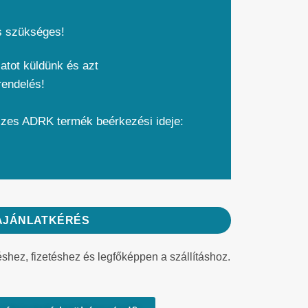
s szükséges!
atot küldünk és azt
rendelés!
szes ADRK termék beérkezési ideje:
AJÁNLATKÉRÉS
éshez, fizetéshez és legfőképpen a szállításhoz.