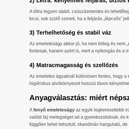
2) Létra: kényelmes feljárás, bizto
A létra legyen stabil, csúszásmentes és lehetől
kicsi, sok szülő szereti, ha a feljárás „lépcsős
3) Terhelhetőség és stabil váz
Az emeleteságy akkor jó, ha nem billeg és nem „
fontosak, hanem azért is, mert a nyikorgás és a 
4) Matracmagasság és szellőzés
Az emeletes ágyaknál különösen fontos, hogy a mat
higiénikus alvókörnyezet hosszú távon kényel
Anyagválasztás: miért néps
A
fenyő emeleteságy
az egyik legkeresettebb irá
valódi fa) melegséget ad a gyerekszobának, és kö
függően lehet letisztult, skandináv hangulatú, de