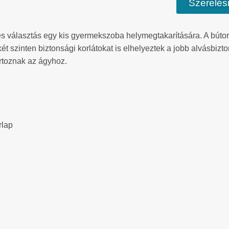
Szerelési
s választás egy kis gyermekszoba helymegtakarítására. A bútor
 két szinten biztonsági korlátokat is elhelyeztek a jobb alvásb
artoznak az ágyhoz.
rlap