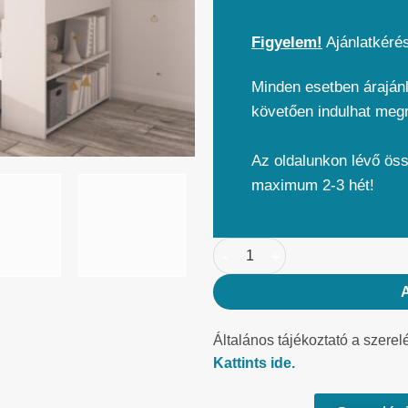
Figyelem!
Ajánlatkéré
Minden esetben árajánl
követően indulhat meg
Az oldalunkon lévő ös
maximum 2-3 hét!
Általános tájékoztató a szerel
Kattints ide.