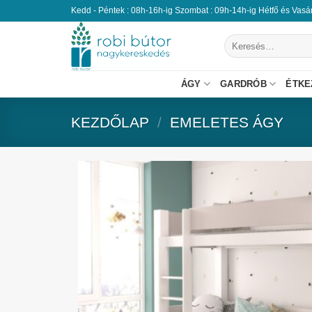
Kedd - Péntek : 08h-16h-ig Szombat : 09h-14h-ig Hétfő és Vas
ÁGY
GARDRÓB
ÉTKE
KEZDŐLAP
/
EMELETES ÁGY