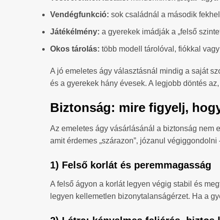
Vendégfunkció:
sok családnál a második fekhel
Játékélmény:
a gyerekek imádják a „felső szinte
Okos tárolás:
több modell tárolóval, fiókkal vagy
A jó emeletes ágy választásnál mindig a saját sz
és a gyerekek hány évesek. A legjobb döntés az,
Biztonság: mire figyelj, hog
Az emeletes ágy vásárlásánál a biztonság nem ext
amit érdemes „szárazon”, józanul végiggondolni –
1) Felső korlát és peremmagasság
A felső ágyon a korlát legyen végig stabil és me
legyen kellemetlen bizonytalanságérzet. Ha a gy