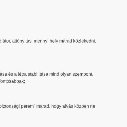
iátor, ajtónyitás, mennyi hely marad közlekedni,
sa és a létra stabilitása mind olyan szempont,
gfontosabbak:
 „biztonsági perem” marad, hogy alvás közben ne