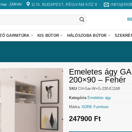
1174, BUDAPEST, RÉGIVÁM KÖZ 8
INFO@ROB
árnap : ZÁRVA!
B
ZŐ GARNITÚRA
KIS BÚTOR
HÁLÓSZOBA BÚTOR
SZEKRÉ
Emeletes ágy GA
200×90 – Fehér
SKU
CH-Gar-W+G-230-E1168
Kategória
Emeletes ágy
Márka:
ADRK Furniture
247900
Ft