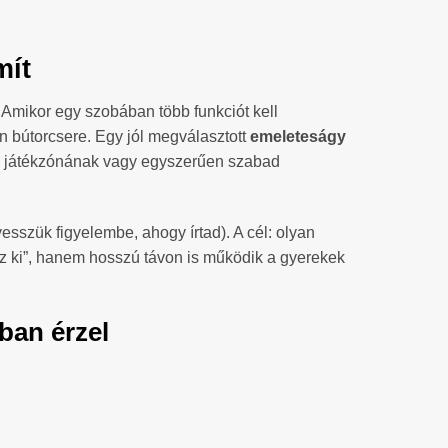
mít
Amikor egy szobában több funkciót kell
en bútorcsere. Egy jól megválasztott
emeleteságy
ek, játékzónának vagy egyszerűen szabad
sszük figyelembe, ahogy írtad). A cél: olyan
éz ki”, hanem hosszú távon is működik a gyerekek
ban érzel