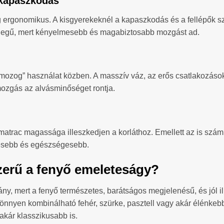
s kapaszkodás
eg ergonomikus. A kisgyerekeknél a kapaszkodás és a fellépők 
” jellegű, mert kényelmesebb és magabiztosabb mozgást ad.
mozog” használat közben. A masszív váz, az erős csatlakozások 
mozgás az alvásminőséget rontja.
rac magassága illeszkedjen a korláthoz. Emellett az is számít, 
mesebb és egészségesebb.
zerű a fenyő emeleteságy?
ny, mert a fenyő természetes, barátságos megjelenésű, és jól ill
nnyen kombinálható fehér, szürke, pasztell vagy akár élénkebb k
 akár klasszikusabb is.