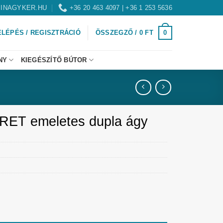
INAGYKER.HU
+36 20 463 4097 | +36 1 253 5636
0
ELÉPÉS / REGISZTRÁCIÓ
ÖSSZEGZŐ /
0
FT
NY
KIEGÉSZÍTŐ BÚTOR
RET emeletes dupla ágy