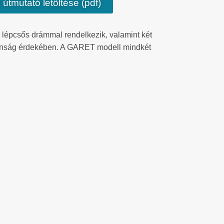
 útmutató letöltése (pdf)
 lépcsős drámmal rendelkezik, valamint két
iztonság érdekében. A GARET modell mindkét