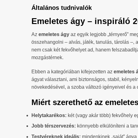
Általános tudnivalók
Emeletes ágy – inspiráló 
Az
emeletes ágy
az egyik legjobb „térnyerő” me
összehangolni – alvás, játék, tanulás, tárolás –
nem csak két fekvőhelyet ad, hanem felszabadítj
mozgástérnek.
Ebben a kategóriában kifejezetten az
emeletes 
ágyat választani, ami biztonságos, stabil, kény
növekedésével, a szoba változó igényeivel és a 
Miért szerethető az emelete
Helytakarékos:
két (vagy akár több) fekvőhely e
Jobb térszervezés:
könnyebb elkülöníteni a tanu
Testvéreknek ideális:
mindenkinek „saját” ágya 