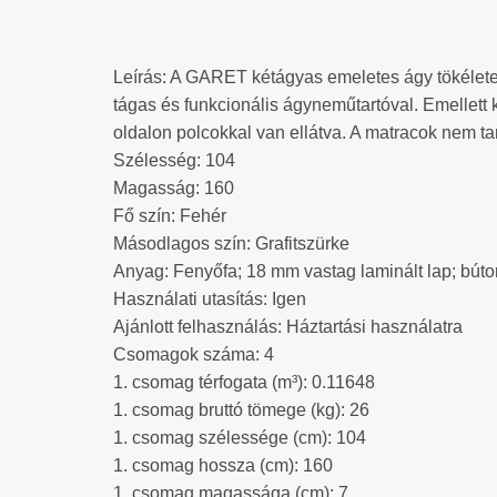
Leírás: A GARET kétágyas emeletes ágy tökélete
tágas és funkcionális ágyneműtartóval. Emellett
oldalon polcokkal van ellátva. A matracok nem t
Szélesség: 104
Magasság: 160
Fő szín: Fehér
Másodlagos szín: Grafitszürke
Anyag: Fenyőfa; 18 mm vastag laminált lap; búto
Használati utasítás: Igen
Ajánlott felhasználás: Háztartási használatra
Csomagok száma: 4
1. csomag térfogata (m³): 0.11648
1. csomag bruttó tömege (kg): 26
1. csomag szélessége (cm): 104
1. csomag hossza (cm): 160
1. csomag magassága (cm): 7