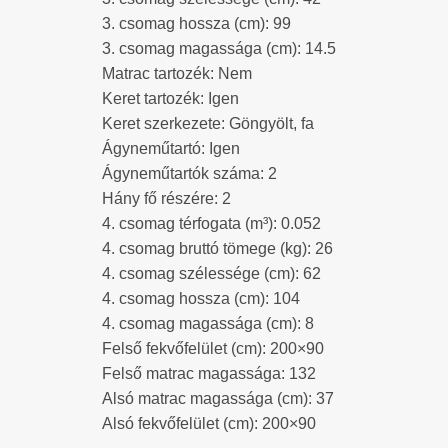
3. csomag hossza (cm): 99
3. csomag magassága (cm): 14.5
Matrac tartozék: Nem
Keret tartozék: Igen
Keret szerkezete: Göngyölt, fa
Ágyneműtartó: Igen
Ágyneműtartók száma: 2
Hány fő részére: 2
4. csomag térfogata (m³): 0.052
4. csomag bruttó tömege (kg): 26
4. csomag szélessége (cm): 62
4. csomag hossza (cm): 104
4. csomag magassága (cm): 8
Felső fekvőfelület (cm): 200×90
Felső matrac magassága: 132
Alsó matrac magassága (cm): 37
Alsó fekvőfelület (cm): 200×90