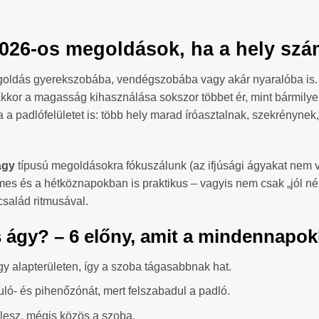
2026-os megoldások, ha a hely szá
goldás gyerekszobába, vendégszobába vagy akár nyaralóba is. 
, akkor a magasság kihasználása sokszor többet ér, mint bármily
a a padlófelületet is: több hely marad íróasztalnak, szekrényn
ágy
típusú megoldásokra fókuszálunk (az ifjúsági ágyakat nem ve
elmes és a hétköznapokban is praktikus – vagyis nem csak „jól n
család ritmusával.
s ágy? – 6 előny, amit a mindennapok
gy alapterületen, így a szoba tágasabbnak hat.
ló- és pihenőzónát, mert felszabadul a padló.
lesz, mégis közös a szoba.