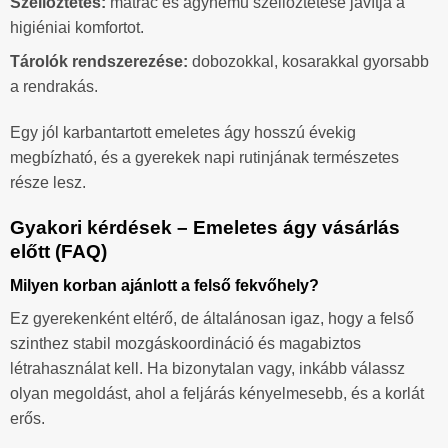
Szellőztetés:
matrac és ágynemű szellőztetése javítja a
higiéniai komfortot.
Tárolók rendszerezése:
dobozokkal, kosarakkal gyorsabb
a rendrakás.
Egy jól karbantartott emeletes ágy hosszú évekig
megbízható, és a gyerekek napi rutinjának természetes
része lesz.
Gyakori kérdések – Emeletes ágy vásárlás
előtt (FAQ)
Milyen korban ajánlott a felső fekvőhely?
Ez gyerekenként eltérő, de általánosan igaz, hogy a felső
szinthez stabil mozgáskoordináció és magabiztos
létrahasználat kell. Ha bizonytalan vagy, inkább válassz
olyan megoldást, ahol a feljárás kényelmesebb, és a korlát
erős.