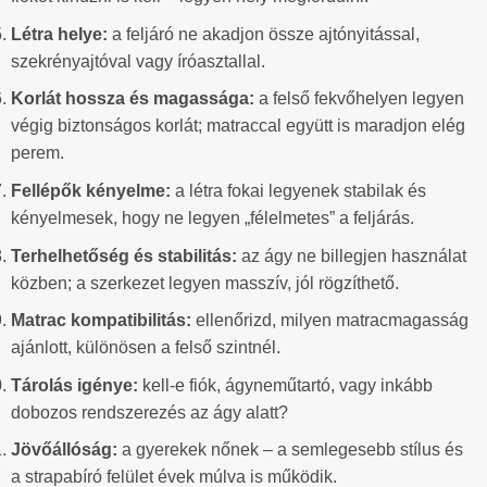
Létra helye:
a feljáró ne akadjon össze ajtónyitással,
szekrényajtóval vagy íróasztallal.
Korlát hossza és magassága:
a felső fekvőhelyen legyen
végig biztonságos korlát; matraccal együtt is maradjon elég
perem.
Fellépők kényelme:
a létra fokai legyenek stabilak és
kényelmesek, hogy ne legyen „félelmetes” a feljárás.
Terhelhetőség és stabilitás:
az ágy ne billegjen használat
közben; a szerkezet legyen masszív, jól rögzíthető.
Matrac kompatibilitás:
ellenőrizd, milyen matracmagasság
ajánlott, különösen a felső szintnél.
Tárolás igénye:
kell-e fiók, ágyneműtartó, vagy inkább
dobozos rendszerezés az ágy alatt?
Jövőállóság:
a gyerekek nőnek – a semlegesebb stílus és
a strapabíró felület évek múlva is működik.