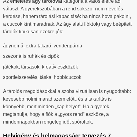
Az
emeletes ágy tárolóval
kategória a valós életre ad
választ. A gyerekszobában a rend sokszor nem nevelés
kérdése, hanem tárolási kapacitásé: ha nincs hova pakolni,
a cuccok kint maradnak. Az ágy alatti fiók(ok) vagy beépített
tárolók tipikusan ezekre jók:
ágynemű, extra takaró, vendégpárna
szezonális ruhák és cipők
játékok, társasok, kreatív eszközök
sportfelszerelés, táska, hobbicuccok
A tárolós megoldásokkal a szoba vizuálisan is nyugodtabb:
kevesebb holmi marad szem előtt, és a takarítás is
könnyebb, mert minden „kap helyet”. Ha a gyerek
megtanulja, hogy a fiók a „gyors rend” eszköze, a
mindennapokban rengeteg időt spóroltok.
Helyigény és belmagasság: tervezés 7