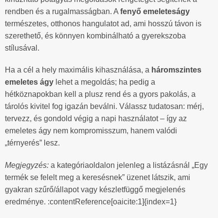
rendben és a rugalmasságban. A
fenyő emeleteságy
természetes, otthonos hangulatot ad, ami hosszú távon is
szerethető, és könnyen kombinálható a gyerekszoba
stílusával.
Ha a cél a hely maximális kihasználása, a
háromszintes
emeletes ágy
lehet a megoldás; ha pedig a
hétköznapokban kell a plusz rend és a gyors pakolás, a
tárolós kivitel fog igazán beválni. Válassz tudatosan: mérj,
tervezz, és gondold végig a napi használatot – így az
emeletes ágy nem kompromisszum, hanem valódi
„térnyerés” lesz.
Megjegyzés:
a kategóriaoldalon jelenleg a listázásnál „Egy
termék se felelt meg a keresésnek” üzenet látszik, ami
gyakran szűrő/állapot vagy készletfüggő megjelenés
eredménye. :contentReference[oaicite:1]{index=1}