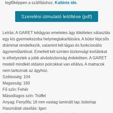
legfőképpen a szállításhoz.
Kattints ide.
Szerelési útmutató letöltése (pdf)
Leírás: A GARET kétágyas emeletes ágy tökéletes választás
egy kis gyermekszoba helymegtakarítására. A bútor lépcsős
drámmal rendelkezik, valamint két tágas és funkcionális
ágyneműtartóval. Emellett két szinten biztonsági korlátokat
is elhelyeztek a jobb alvásbiztonság érdekében. A GARET
modell mindkét oldalon polcokkal van ellátva. A matracok
nem tartoznak az ágyhoz.
Szélesség: 104
Magasság: 160
Fő szín: Fehér
Másodlagos szín: Trüffel
Anyag: Fenyőfa; 18 mm vastag laminált lap; bútorlap
Használati utasítás: Igen