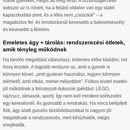
másik gyereket, mégis ad elég fényt. A biztonságérzetet
sokszor az is növeli, ha a feljáró oldalon van egy stabil
kapaszkodási pont, és a létra nem „csúszkál” – a
magabiztos fel- és lemászásnál kevesebb a balesetveszély
és kevesebb a félelem.
Emeletes ágy + tárolás: rendszerezési ötletek,
amik tényleg működnek
Ha tárolós megoldást választasz, érdemes előre kitalálni, mit
hova tesztek. A legjobb rendszer az, amit a gyerek is
könnyen követ: „amit gyakran használsz, legyen könnyen
elérhető; amit ritkán, mehet mélyebbre”. Fiókos kivitel esetén
jól működnek a feliratozott dobozok (például: LEGO,
rajzcucc, társasok, sport). Így nem kell mindent szétszedni
egy keresésnél, és gyorsabb a rendrakás. Ha nincs beépített
fiók, ágy alatti gurulós tárolódobozokkal is nagyon jól
megoldható a rendszerezés, mert kihúzhatók, mégis
elrejthetők.