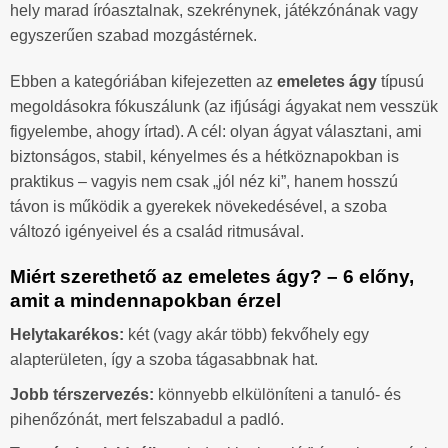
hely marad íróasztalnak, szekrénynek, játékzónának vagy
egyszerűen szabad mozgástérnek.
Ebben a kategóriában kifejezetten az
emeletes ágy
típusú
megoldásokra fókuszálunk (az ifjúsági ágyakat nem vesszük
figyelembe, ahogy írtad). A cél: olyan ágyat választani, ami
biztonságos, stabil, kényelmes és a hétköznapokban is
praktikus – vagyis nem csak „jól néz ki”, hanem hosszú
távon is működik a gyerekek növekedésével, a szoba
változó igényeivel és a család ritmusával.
Miért szerethető az emeletes ágy? – 6 előny,
amit a mindennapokban érzel
Helytakarékos:
két (vagy akár több) fekvőhely egy
alapterületen, így a szoba tágasabbnak hat.
Jobb térszervezés:
könnyebb elkülöníteni a tanuló- és
pihenőzónát, mert felszabadul a padló.