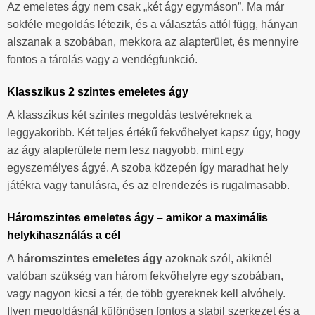
Az emeletes ágy nem csak „két ágy egymáson”. Ma már
sokféle megoldás létezik, és a választás attól függ, hányan
alszanak a szobában, mekkora az alapterület, és mennyire
fontos a tárolás vagy a vendégfunkció.
Klasszikus 2 szintes emeletes ágy
A klasszikus két szintes megoldás testvéreknek a
leggyakoribb. Két teljes értékű fekvőhelyet kapsz úgy, hogy
az ágy alapterülete nem lesz nagyobb, mint egy
egyszemélyes ágyé. A szoba közepén így maradhat hely
játékra vagy tanulásra, és az elrendezés is rugalmasabb.
Háromszintes emeletes ágy – amikor a maximális
helykihasználás a cél
A
háromszintes emeletes ágy
azoknak szól, akiknél
valóban szükség van három fekvőhelyre egy szobában,
vagy nagyon kicsi a tér, de több gyereknek kell alvóhely.
Ilyen megoldásnál különösen fontos a stabil szerkezet és a