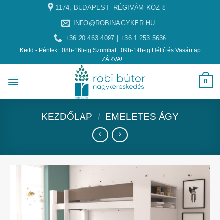
1174, BUDAPEST, RÉGIVÁM KÖZ 8
INFO@ROBINAGYKER.HU
+36 20 463 4097 | +36 1 253 5636
Kedd - Péntek : 08h-16h-ig Szombat : 09h-14h-ig Hétfő és Vasárnap :
ZÁRVA!
0
KEZDŐLAP
/
EMELETES ÁGY