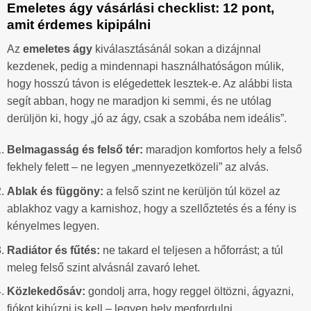
Emeletes ágy vásárlási checklist: 12 pont,
amit érdemes kipipálni
Az
emeletes ágy
kiválasztásánál sokan a dizájnnal
kezdenek, pedig a mindennapi használhatóságon múlik,
hogy hosszú távon is elégedettek lesztek-e. Az alábbi lista
segít abban, hogy ne maradjon ki semmi, és ne utólag
derüljön ki, hogy „jó az ágy, csak a szobába nem ideális”.
Belmagasság és felső tér:
maradjon komfortos hely a felső
fekhely felett – ne legyen „mennyezetközeli” az alvás.
Ablak és függöny:
a felső szint ne kerüljön túl közel az
ablakhoz vagy a karnishoz, hogy a szellőztetés és a fény is
kényelmes legyen.
Radiátor és fűtés:
ne takard el teljesen a hőforrást; a túl
meleg felső szint alvásnál zavaró lehet.
Közlekedősáv:
gondolj arra, hogy reggel öltözni, ágyazni,
fiókot kihúzni is kell – legyen hely megfordulni.