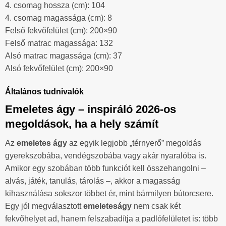
4. csomag hossza (cm): 104
4. csomag magassága (cm): 8
Felső fekvőfelület (cm): 200×90
Felső matrac magassága: 132
Alsó matrac magassága (cm): 37
Alsó fekvőfelület (cm): 200×90
Általános tudnivalók
Emeletes ágy – inspiráló 2026-os
megoldások, ha a hely számít
Az
emeletes ágy
az egyik legjobb „térnyerő” megoldás
gyerekszobába, vendégszobába vagy akár nyaralóba is.
Amikor egy szobában több funkciót kell összehangolni –
alvás, játék, tanulás, tárolás –, akkor a magasság
kihasználása sokszor többet ér, mint bármilyen bútorcsere.
Egy jól megválasztott
emeleteságy
nem csak két
fekvőhelyet ad, hanem felszabadítja a padlófelületet is: több