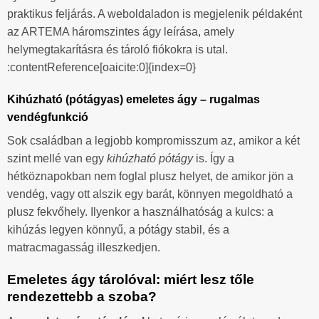
praktikus feljárás. A weboldaladon is megjelenik példaként
az ARTEMA háromszintes ágy leírása, amely
helymegtakarításra és tároló fiókokra is utal.
:contentReference[oaicite:0]{index=0}
Kihúzható (pótágyas) emeletes ágy – rugalmas
vendégfunkció
Sok családban a legjobb kompromisszum az, amikor a két
szint mellé van egy
kihúzható pótágy
is. Így a
hétköznapokban nem foglal plusz helyet, de amikor jön a
vendég, vagy ott alszik egy barát, könnyen megoldható a
plusz fekvőhely. Ilyenkor a használhatóság a kulcs: a
kihúzás legyen könnyű, a pótágy stabil, és a
matracmagasság illeszkedjen.
Emeletes ágy tárolóval: miért lesz tőle
rendezettebb a szoba?