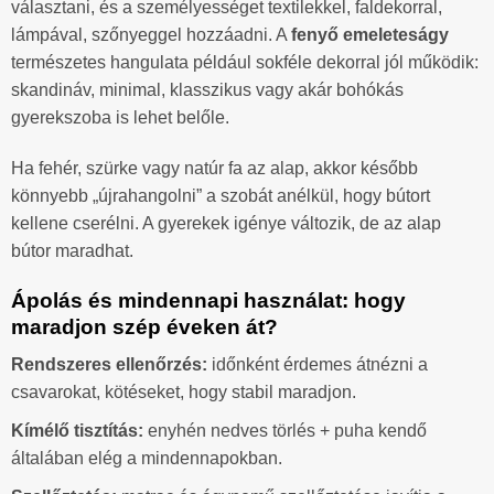
választani, és a személyességet textilekkel, faldekorral,
lámpával, szőnyeggel hozzáadni. A
fenyő emeleteságy
természetes hangulata például sokféle dekorral jól működik:
skandináv, minimal, klasszikus vagy akár bohókás
gyerekszoba is lehet belőle.
Ha fehér, szürke vagy natúr fa az alap, akkor később
könnyebb „újrahangolni” a szobát anélkül, hogy bútort
kellene cserélni. A gyerekek igénye változik, de az alap
bútor maradhat.
Ápolás és mindennapi használat: hogy
maradjon szép éveken át?
Rendszeres ellenőrzés:
időnként érdemes átnézni a
csavarokat, kötéseket, hogy stabil maradjon.
Kímélő tisztítás:
enyhén nedves törlés + puha kendő
általában elég a mindennapokban.