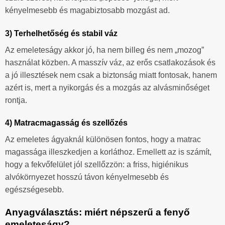
kényelmesebb és magabiztosabb mozgást ad.
3) Terhelhetőség és stabil váz
Az emeleteságy akkor jó, ha nem billeg és nem „mozog”
használat közben. A masszív váz, az erős csatlakozások és
a jó illesztések nem csak a biztonság miatt fontosak, hanem
azért is, mert a nyikorgás és a mozgás az alvásminőséget
rontja.
4) Matracmagasság és szellőzés
Az emeletes ágyaknál különösen fontos, hogy a matrac
magassága illeszkedjen a korláthoz. Emellett az is számít,
hogy a fekvőfelület jól szellőzzön: a friss, higiénikus
alvókörnyezet hosszú távon kényelmesebb és
egészségesebb.
Anyagválasztás: miért népszerű a fenyő
emeleteságy?