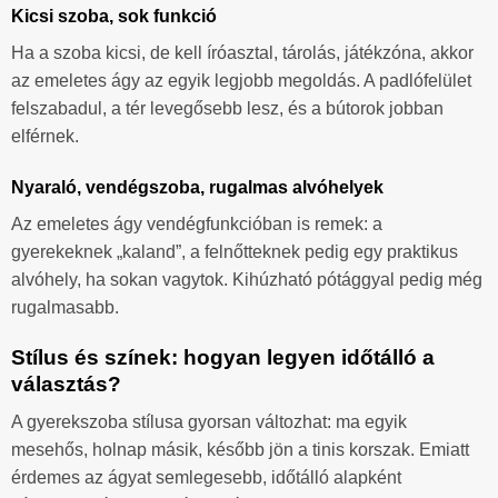
Kicsi szoba, sok funkció
Ha a szoba kicsi, de kell íróasztal, tárolás, játékzóna, akkor
az emeletes ágy az egyik legjobb megoldás. A padlófelület
felszabadul, a tér levegősebb lesz, és a bútorok jobban
elférnek.
Nyaraló, vendégszoba, rugalmas alvóhelyek
Az emeletes ágy vendégfunkcióban is remek: a
gyerekeknek „kaland”, a felnőtteknek pedig egy praktikus
alvóhely, ha sokan vagytok. Kihúzható pótággyal pedig még
rugalmasabb.
Stílus és színek: hogyan legyen időtálló a
választás?
A gyerekszoba stílusa gyorsan változhat: ma egyik
mesehős, holnap másik, később jön a tinis korszak. Emiatt
érdemes az ágyat semlegesebb, időtálló alapként