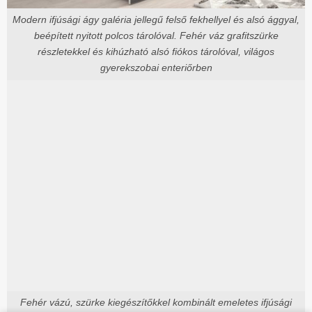
Modern ifjúsági ágy galéria jellegű felső fekhellyel és alsó ággyal,
beépített nyitott polcos tárolóval. Fehér váz grafitszürke
részletekkel és kihúzható alsó fiókos tárolóval, világos
gyerekszobai enteriőrben
Fehér vázú, szürke kiegészítőkkel kombinált emeletes ifjúsági