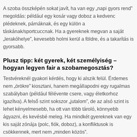
A szoba összképén sokat javít, ha van egy „napi gyors rend”
megoldás: például egy kosár vagy doboz a kedvenc
plédeknek, párnáknak, és egy külön a
táskának/sportcuccnak. Ha a gyereknek megvan a saját
„lerakóhelye”, kevesebb holmi kerül a földre, és a takarítás is
gyorsabb.
Plusz tipp: két gyerek, két személyiség –
hogyan legyen fair a szobamegosztás?
Testvéreknél gyakori kérdés, hogy ki alszik felül. Érdemes
nem „örökre” kiosztani, hanem megállapodni egy rugalmas
szabályban (például félévente csere, vagy életkorhoz
igazítva). A felső szint sokszor „jutalom”, de az alsó szint is
lehet kényelmesebb, ha ott van több tároló, könnyebb
ágyazni, és kevésbé meleg. Ha mindkét gyereknek van egy
kis saját zónája (polc, fiók, doboz), a konfliktusok is
csökkennek, mert nem „minden közös”.