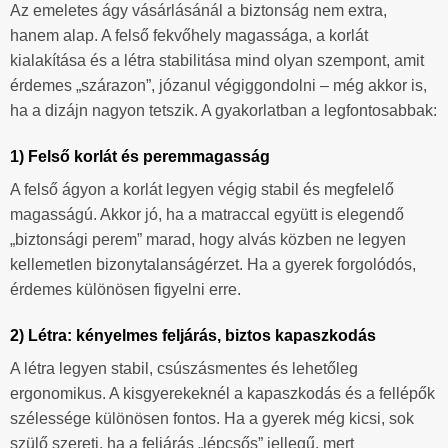
Az emeletes ágy vásárlásánál a biztonság nem extra,
hanem alap. A felső fekvőhely magassága, a korlát
kialakítása és a létra stabilitása mind olyan szempont, amit
érdemes „szárazon”, józanul végiggondolni – még akkor is,
ha a dizájn nagyon tetszik. A gyakorlatban a legfontosabbak:
1) Felső korlát és peremmagasság
A felső ágyon a korlát legyen végig stabil és megfelelő
magasságú. Akkor jó, ha a matraccal együtt is elegendő
„biztonsági perem” marad, hogy alvás közben ne legyen
kellemetlen bizonytalanságérzet. Ha a gyerek forgolódós,
érdemes különösen figyelni erre.
2) Létra: kényelmes feljárás, biztos kapaszkodás
A létra legyen stabil, csúszásmentes és lehetőleg
ergonomikus. A kisgyerekeknél a kapaszkodás és a fellépők
szélessége különösen fontos. Ha a gyerek még kicsi, sok
szülő szereti, ha a feljárás „lépcsős” jellegű, mert