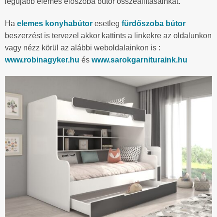
legújabb elemes előszoba bútor összeállításainkat.
Ha
elemes konyhabútor
esetleg
fürdőszoba bútor
beszerzést is tervezel akkor kattints a linkekre az oldalunkon
vagy nézz körül az alábbi weboldalainkon is :
www.robinagyker.hu
és
www.sarokgarnituraink.hu