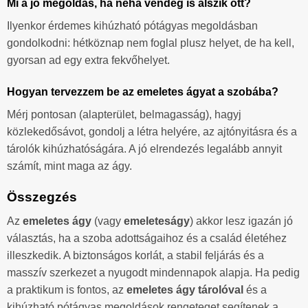
Mi a jó megoldás, ha néha vendég is alszik ott?
Ilyenkor érdemes kihúzható pótágyas megoldásban
gondolkodni: hétköznap nem foglal plusz helyet, de ha kell,
gyorsan ad egy extra fekvőhelyet.
Hogyan tervezzem be az emeletes ágyat a szobába?
Mérj pontosan (alapterület, belmagasság), hagyj
közlekedősávot, gondolj a létra helyére, az ajtónyitásra és a
tárolók kihúzhatóságára. A jó elrendezés legalább annyit
számít, mint maga az ágy.
Összegzés
Az
emeletes ágy
(vagy
emeleteságy
) akkor lesz igazán jó
választás, ha a szoba adottságaihoz és a család életéhez
illeszkedik. A biztonságos korlát, a stabil feljárás és a
masszív szerkezet a nyugodt mindennapok alapja. Ha pedig
a praktikum is fontos, az
emeletes ágy tárolóval
és a
kihúzható pótágyas megoldások rengeteget segítenek a