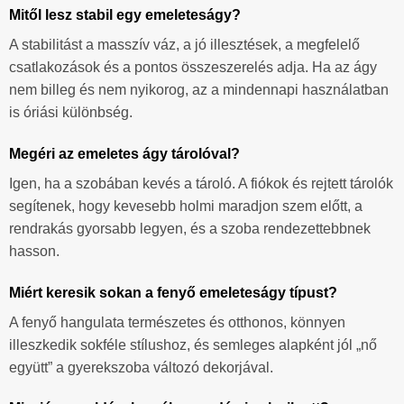
Mitől lesz stabil egy emeleteságy?
A stabilitást a masszív váz, a jó illesztések, a megfelelő
csatlakozások és a pontos összeszerelés adja. Ha az ágy
nem billeg és nem nyikorog, az a mindennapi használatban
is óriási különbség.
Megéri az emeletes ágy tárolóval?
Igen, ha a szobában kevés a tároló. A fiókok és rejtett tárolók
segítenek, hogy kevesebb holmi maradjon szem előtt, a
rendrakás gyorsabb legyen, és a szoba rendezettebbnek
hasson.
Miért keresik sokan a fenyő emeleteságy típust?
A fenyő hangulata természetes és otthonos, könnyen
illeszkedik sokféle stílushoz, és semleges alapként jól „nő
együtt” a gyerekszoba változó dekorjával.