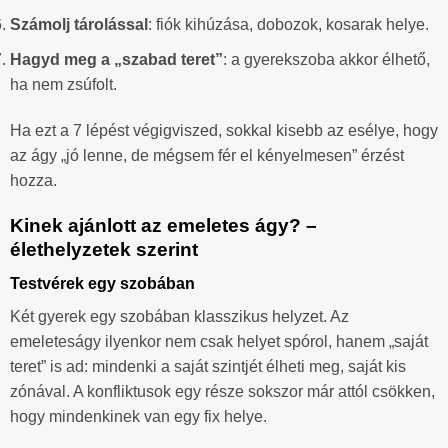
Számolj tárolással
: fiók kihúzása, dobozok, kosarak helye.
Hagyd meg a „szabad teret”
: a gyerekszoba akkor élhető,
ha nem zsúfolt.
Ha ezt a 7 lépést végigviszed, sokkal kisebb az esélye, hogy
az ágy „jó lenne, de mégsem fér el kényelmesen” érzést
hozza.
Kinek ajánlott az emeletes ágy? –
élethelyzetek szerint
Testvérek egy szobában
Két gyerek egy szobában klasszikus helyzet. Az
emeleteságy ilyenkor nem csak helyet spórol, hanem „saját
teret” is ad: mindenki a saját szintjét élheti meg, saját kis
zónával. A konfliktusok egy része sokszor már attól csökken,
hogy mindenkinek van egy fix helye.