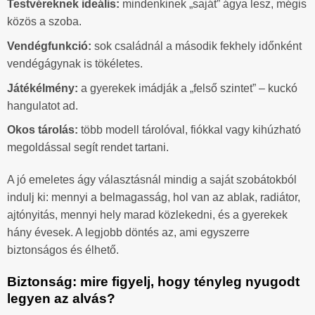
Testvéreknek ideális:
mindenkinek „saját” ágya lesz, mégis
közös a szoba.
Vendégfunkció:
sok családnál a második fekhely időnként
vendégágynak is tökéletes.
Játékélmény:
a gyerekek imádják a „felső szintet” – kuckó
hangulatot ad.
Okos tárolás:
több modell tárolóval, fiókkal vagy kihúzható
megoldással segít rendet tartani.
A jó emeletes ágy választásnál mindig a saját szobátokból
indulj ki: mennyi a belmagasság, hol van az ablak, radiátor,
ajtónyitás, mennyi hely marad közlekedni, és a gyerekek
hány évesek. A legjobb döntés az, ami egyszerre
biztonságos és élhető.
Biztonság: mire figyelj, hogy tényleg nyugodt
legyen az alvás?