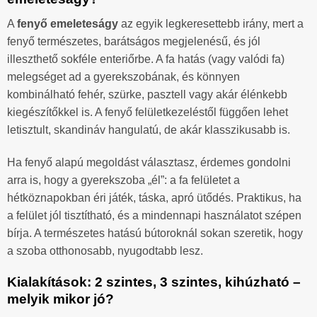
A
fenyő emeleteságy
az egyik legkeresettebb irány, mert a
fenyő természetes, barátságos megjelenésű, és jól
illeszthető sokféle enteriőrbe. A fa hatás (vagy valódi fa)
melegséget ad a gyerekszobának, és könnyen
kombinálható fehér, szürke, pasztell vagy akár élénkebb
kiegészítőkkel is. A fenyő felületkezeléstől függően lehet
letisztult, skandináv hangulatú, de akár klasszikusabb is.
Ha fenyő alapú megoldást választasz, érdemes gondolni
arra is, hogy a gyerekszoba „él”: a fa felületet a
hétköznapokban éri játék, táska, apró ütődés. Praktikus, ha
a felület jól tisztítható, és a mindennapi használatot szépen
bírja. A természetes hatású bútoroknál sokan szeretik, hogy
a szoba otthonosabb, nyugodtabb lesz.
Kialakítások: 2 szintes, 3 szintes, kihúzható –
melyik mikor jó?