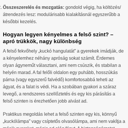
Összeszerelés és mozgatás:
gondold végig, ha költözés/
átrendezés lesz: modulárisabb kialakításnál egyszerűbb a
későbbi kezelés.
Hogyan legyen kényelmes a felső szint? –
apró trükkök, nagy különbség
A felső fekvőhely „kuckó hangulatát” a gyerekek imádják, de
a kényelemhez néhány apróság sokat számít. Érdemes
olyan ágyneműt választani, ami nem csúszik, és stabilan a
helyén marad. A fal felőli oldalon egy puhább, hosszúkás
párna (vagy egyszerű falvédő) komfortosabbá teheti az
ágyat, és a falat is védi. Ha a szobában gyakori a száraz
levegő, a rendszeres szellőztetés és egy kis párásítás a
felső szinten is érezhetően jobb alvást ad.
Praktikus megoldás lehet a felső szinten egy kis, könnyű
„kuckólámpa” vagy csíptetős olvasólámpa, ami nem vakítja a