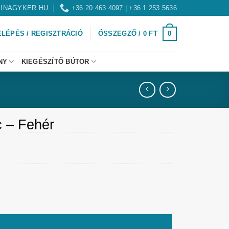
INAGYKER.HU
+36 20 463 4097 | +36 1 253 5636
0
ELÉPÉS / REGISZTRÁCIÓ
ÖSSZEGZŐ /
0
FT
NY
KIEGÉSZÍTŐ BÚTOR
c – Fehér