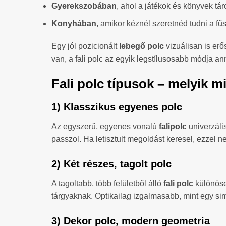
Gyerekszobában
, ahol a játékok és könyvek tá
Konyhában
, amikor kéznél szeretnéd tudni a f
Egy jól pozicionált
lebegő polc
vizuálisan is erős
van, a fali polc az egyik legstílusosabb módja an
Fali polc típusok – melyik m
1) Klasszikus egyenes polc
Az egyszerű, egyenes vonalú
falipolc
univerzális
passzol. Ha letisztult megoldást keresel, ezzel n
2) Két részes, tagolt polc
A tagoltabb, több felületből álló
fali polc
különöse
tárgyaknak. Optikailag izgalmasabb, mint egy si
3) Dekor polc, modern geometria