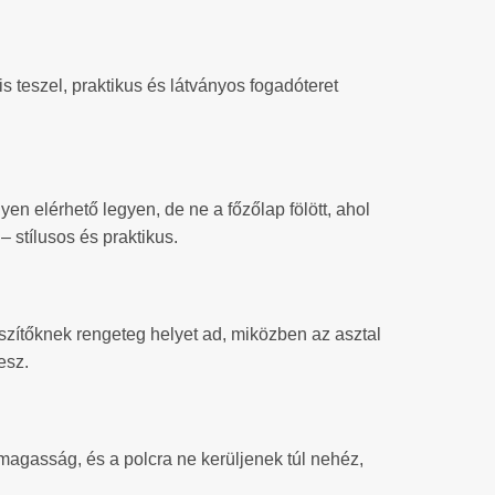
is teszel, praktikus és látványos fogadóteret
n elérhető legyen, de ne a főzőlap fölött, ahol
– stílusos és praktikus.
ítőknek rengeteg helyet ad, miközben az asztal
esz.
magasság, és a polcra ne kerüljenek túl nehéz,