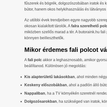
fűszerek és bögrék, dolgozószobában iratok és 
bútor, hanem okos helykihasználás és látványos 
Az utóbbi évek trendjeiben egyre nagyobb szerepe
okosan kialakított tárolók. A
falra szerelhető pol
miközben szellős marad a tér. A butoraink.hu fal
könnyen beilleszthetők.
Mikor érdemes fali polcot vá
A
fali polc
akkor a leghasznosabb, amikor gyorsan 
beállítanod. Különösen jó megoldás:
Kis alapterületű lakásokban
, ahol minden négy
Keskeny előszobákban
, ahol a padlón álló bú
Nappaliban
, ha a TV környékén szeretnél rendeze
Dolgozósarokban
, ha szükséged van iratok, kö