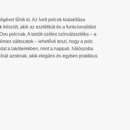
ével tűnik ki. Az ívelt polcok kialakítása
készült, akik az esztétikát és a funkcionalitást
 Ovo polcnak. A tartók széles színválasztéka – a
 fémes változatok – lehetővé teszi, hogy a polc
at a lakóterekben, mint a nappali, hálószoba
ínál azoknak, akik elegáns és egyben praktikus