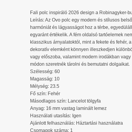
Fali polc inspiráló 2026 design a Robinagyker-bu
Leírás: Az Ovo polc egy modern és stílusos belsőé
harmóniát és lágyasságot hoz a térbe, egyedülálló
egyaránt értékelik. A fém oldalsó tartóelemek nem
klasszikus árnyalatoktól, mint a fekete és fehér, 
dekoratív elemként könnyen illeszkedjen különbö
vagy előszoba, valamint modern irodákban vagy g
módon szeretnék tárolni és bemutatni dolgaikat.
Szélesség: 60
Magasság: 10
Mélység: 23.5
Fő szín: Fehér
Másodlagos szín: Lancelot tölgyfa
Anyag: 16 mm vastag laminált lemez
Használati utasítás: Igen
Ajánlott felhasználás: Háztartási használatra
Csomagok száma: 1