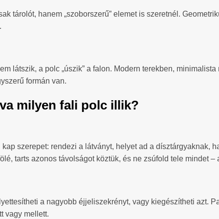
sak tárolót, hanem „szoborszerű” elemet is szeretnél. Geometri
.
 nem látszik, a polc „úszik” a falon. Modern terekben, minimalis
gyszerű formán van.
a milyen fali polc illik?
ap szerepet: rendezi a látványt, helyet ad a dísztárgyaknak, 
ölé, tarts azonos távolságot köztük, és ne zsúfold tele mindet 
yettesítheti a nagyobb éjjeliszekrényt, vagy kiegészítheti azt.
tt vagy mellett.