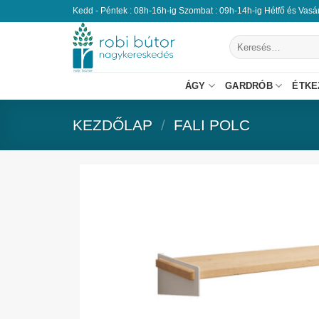
Kedd - Péntek : 08h-16h-ig Szombat : 09h-14h-ig Hétfő és Vas
ÁGY
GARDRÓB
ÉTKE
KEZDŐLAP
/
FALI POLC