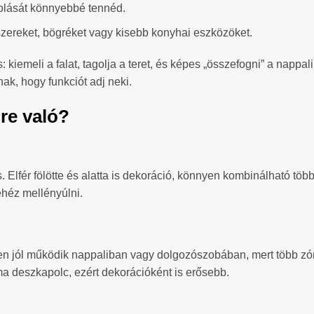
rolását könnyebbé tennéd.
űszereket, bögréket vagy kisebb konyhai eszközöket.
: kiemeli a falat, tagolja a teret, és képes „összefogni” a nappali
nak, hogy funkciót adj neki.
ire való?
. Elfér fölötte és alatta is dekoráció, könnyen kombinálható töb
ehéz mellényúlni.
n jól működik nappaliban vagy dolgozószobában, mert több zón
ma deszkapolc, ezért dekorációként is erősebb.