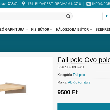
1174, BUDAPEST, RÉGIVÁM KÖZ 8
INFO@ROB
árnap : ZÁRVA!
B
ZŐ GARNITÚRA
KIS BÚTOR
HÁLÓSZOBA BÚTOR
SZEKRÉ
Fali polc Ovo pol
SKU
SH-OVO-WO
Kategória
Fali polc
Márka:
ADRK Furniture
9500
Ft