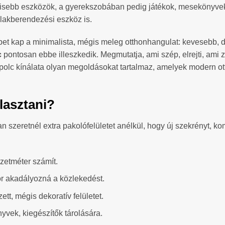
kisebb eszközök, a gyerekszobában pedig játékok, mesekönyvek 
lakberendezési eszköz is.
t kap a minimalista, mégis meleg otthonhangulat: kevesebb, de jó
c
pontosan ebbe illeszkedik. Megmutatja, ami szép, elrejti, ami 
i polc kínálata olyan megoldásokat tartalmaz, amelyek modern o
lasztani?
szeretnél extra pakolófelületet anélkül, hogy új szekrényt, ko
zetméter számít.
tor akadályozná a közlekedést.
tt, mégis dekoratív felületet.
nyvek, kiegészítők tárolására.