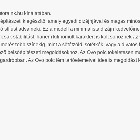
toraink.hu kínálatában.
pítészeti kiegészítő, amely egyedi dizájnjával és magas minőség
 stílust adva neki. Ez a modell a minimalista dizájn kedvelőinek 
csak stabilitást, hanem kifinomult karaktert is kölcsönöznek az
a merészebb színekig, mint a sötétzöld, sötétkék, vagy a divatos
ző belsőépítészeti megoldásokhoz. Az Ovo polc tökéletesen mut
ardróbban. Az Ovo polc fém tartóelemeivel ideális megoldást k