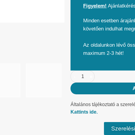
Figyelem!
Ajánlatkéré
Minden esetben árajánl
követően indulhat meg
Az oldalunkon lévő ös
maximum 2-3 hét!
Általános tájékoztató a szerel
Kattints ide.
Szerelési