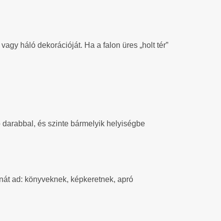
 vagy háló dekorációját. Ha a falon üres „holt tér”
b darabbal, és szinte bármelyik helyiségbe
át ad: könyveknek, képkeretnek, apró