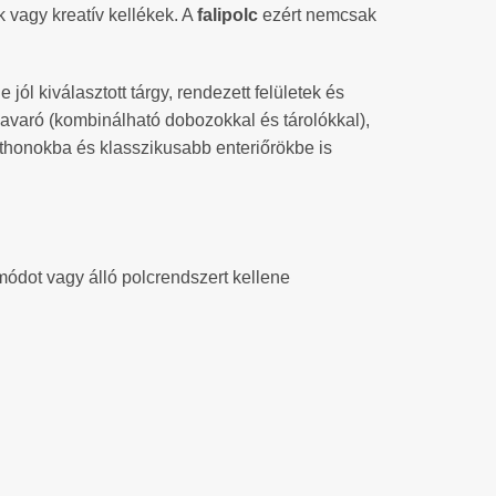
vagy kreatív kellékek. A
falipolc
ezért nemcsak
l kiválasztott tárgy, rendezett felületek és
zavaró (kombinálható dobozokkal és tárolókkal),
tthonokba és klasszikusabb enteriőrökbe is
módot vagy álló polcrendszert kellene