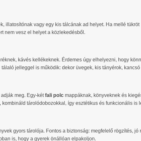
 illatosítónak vagy egy kis tálcának ad helyet. Ha mellé tükröt 
t nem vesz el helyet a közlekedésből.
réknek, kávés kellékeknek. Érdemes úgy elhelyezni, hogy könnye
n tálaló jelleggel is működik: dekor üvegek, kis tányérok, kancsó 
k adják meg. Egy-két
fali polc
mappáknak, könyveknek és kiegész
 kombináld tárolódobozokkal, így esztétikus és funkcionális is l
vek gyors tárolója. Fontos a biztonság: megfelelő rögzítés, jó 
abban is, hogy a gyerek önállóan elpakoljon.