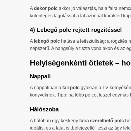
A
dekor polc
akkor jó választás, ha a falra nemc
különleges tagolással a fal azonnal karaktert kap
4) Lebegő polc rejtett rögzítéssel
A
lebegő polc
hatása a letisztultság: a rögzítés
népszerű. A hangsúly a tiszta vonalakon és az e
Helyiségenkénti ötletek – hov
Nappali
A nappaliban a
fali polc
gyakran a TV környékén k
könyveknek. Tipp: ha több polcot teszel egymás f
Hálószoba
A hálóban egy keskeny
falra szerelhető polc
hel
ideális, és a falat is „befejezetté” teszi az ágy fele