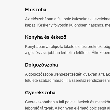
Előszoba
Az előszobában a fali polc kulcsoknak, leveleknek,
kapsz. Keskeny folyosón különösen hasznos, mer
Konyha és étkező
Konyhában a
falipolc
tökéletes fűszereknek, bög
a gőz és zsír jobban terheli a felületet. Étkezőbe
Dolgozószoba
A dolgozószoba „rendezettségét” gyakran a fala
felülete szabad marad. Ha szeretsz rendszerezni,
Gyerekszoba
Gyerekszobában a fali polc a játékok és meseköny
leboruló tárgyak. A könnyen elérhető polc segít 