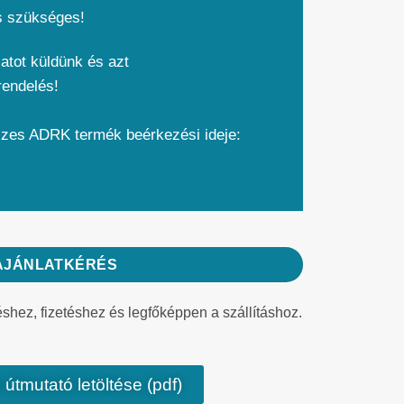
s szükséges!
atot küldünk és azt
rendelés!
szes ADRK termék beérkezési ideje:
AJÁNLATKÉRÉS
éshez, fizetéshez és legfőképpen a szállításhoz.
 útmutató letöltése (pdf)