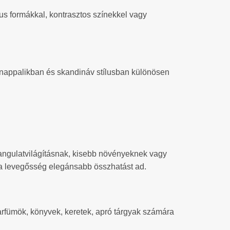
kus formákkal, kontrasztos színekkel vagy
ta nappalikban és skandináv stílusban különösen
hangulatvilágításnak, kisebb növényeknek vagy
– a levegősség elegánsabb összhatást ad.
 Parfümök, könyvek, keretek, apró tárgyak számára