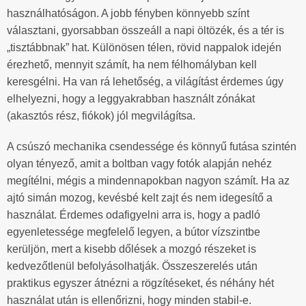
használhatóságon. A jobb fényben könnyebb színt
választani, gyorsabban összeáll a napi öltözék, és a tér is
„tisztábbnak” hat. Különösen télen, rövid nappalok idején
érezhető, mennyit számít, ha nem félhomályban kell
keresgélni. Ha van rá lehetőség, a világítást érdemes úgy
elhelyezni, hogy a leggyakrabban használt zónákat
(akasztós rész, fiókok) jól megvilágítsa.
A csúszó mechanika csendessége és könnyű futása szintén
olyan tényező, amit a boltban vagy fotók alapján nehéz
megítélni, mégis a mindennapokban nagyon számít. Ha az
ajtó simán mozog, kevésbé kelt zajt és nem idegesítő a
használat. Érdemes odafigyelni arra is, hogy a padló
egyenletessége megfelelő legyen, a bútor vízszintbe
kerüljön, mert a kisebb dőlések a mozgó részeket is
kedvezőtlenül befolyásolhatják. Összeszerelés után
praktikus egyszer átnézni a rögzítéseket, és néhány hét
használat után is ellenőrizni, hogy minden stabil-e.