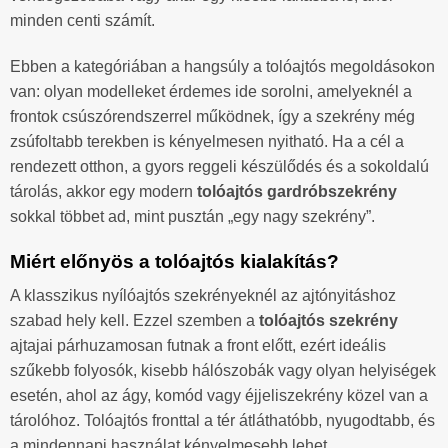
minden centi számít.
Ebben a kategóriában a hangsúly a tolóajtós megoldásokon
van: olyan modelleket érdemes ide sorolni, amelyeknél a
frontok csúszórendszerrel működnek, így a szekrény még
zsúfoltabb terekben is kényelmesen nyitható. Ha a cél a
rendezett otthon, a gyors reggeli készülődés és a sokoldalú
tárolás, akkor egy modern
tolóajtós gardróbszekrény
sokkal többet ad, mint pusztán „egy nagy szekrény”.
Miért előnyös a tolóajtós kialakítás?
A klasszikus nyílóajtós szekrényeknél az ajtónyitáshoz
szabad hely kell. Ezzel szemben a
tolóajtós szekrény
ajtajai párhuzamosan futnak a front előtt, ezért ideális
szűkebb folyosók, kisebb hálószobák vagy olyan helyiségek
esetén, ahol az ágy, komód vagy éjjeliszekrény közel van a
tárolóhoz. Tolóajtós fronttal a tér átláthatóbb, nyugodtabb, és
a mindennapi használat kényelmesebb lehet.