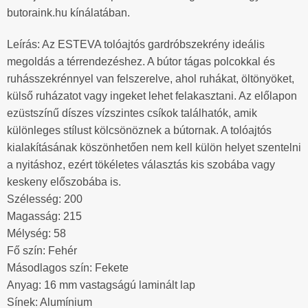
butoraink.hu kínálatában.
Leírás: Az ESTEVA tolóajtós gardróbszekrény ideális
megoldás a térrendezéshez. A bútor tágas polcokkal és
ruhásszekrénnyel van felszerelve, ahol ruhákat, öltönyöket,
külső ruházatot vagy ingeket lehet felakasztani. Az előlapon
ezüstszínű díszes vízszintes csíkok találhatók, amik
különleges stílust kölcsönöznek a bútornak. A tolóajtós
kialakításának köszönhetően nem kell külön helyet szentelni
a nyitáshoz, ezért tökéletes választás kis szobába vagy
keskeny előszobába is.
Szélesség: 200
Magasság: 215
Mélység: 58
Fő szín: Fehér
Másodlagos szín: Fekete
Anyag: 16 mm vastagságú laminált lap
Sínek: Alumínium