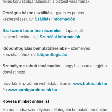
teljes körű szolgáltatásokat is biztosít vásárlóinak:
Országos házhoz szállítás
– gyors és pontos
kézbesítéssel. 👉
Szállítási információk
Szakszerű bútor összeszerelés
– tapasztalt
szakemberekkel. 👉
Szerelési információk
Időpontfoglalás bemutatóterembe
– személyes
konzultációhoz. 👉
Időpontfoglalás
Személyre szabott tanácsadás
– hogy biztosan a legjobb
döntést hozd.
nézz körül az alábbi weboldalainkon is:
www.butoraink.hu
és
www.sarokgarnituraink.hu
Kövess minket online is!
Ha nem tudsz személyesen ellátogatni bemutatótermünkbe,