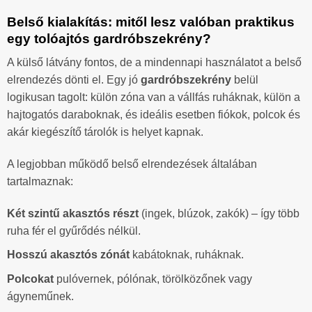
Belső kialakítás: mitől lesz valóban praktikus
egy tolóajtós gardróbszekrény?
A külső látvány fontos, de a mindennapi használatot a belső
elrendezés dönti el. Egy jó
gardróbszekrény
belül
logikusan tagolt: külön zóna van a vállfás ruháknak, külön a
hajtogatós daraboknak, és ideális esetben fiókok, polcok és
akár kiegészítő tárolók is helyet kapnak.
A legjobban működő belső elrendezések általában
tartalmaznak:
Két szintű akasztós részt
(ingek, blúzok, zakók) – így több
ruha fér el gyűrődés nélkül.
Hosszú akasztós zónát
kabátoknak, ruháknak.
Polcokat
pulóvernek, pólónak, törölközőnek vagy
ágyneműnek.