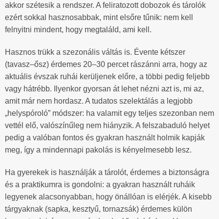
akkor szétesik a rendszer. A feliratozott dobozok és tárolók
ezért sokkal hasznosabbak, mint elsőre tűnik: nem kell
felnyitni mindent, hogy megtaláld, ami kell.
Hasznos trükk a szezonális váltás is. Évente kétszer
(tavasz–ősz) érdemes 20–30 percet rászánni arra, hogy az
aktuális évszak ruhái kerüljenek előre, a többi pedig feljebb
vagy hátrébb. Ilyenkor gyorsan át lehet nézni azt is, mi az,
amit már nem hordasz. A tudatos szelektálás a legjobb
„helyspóroló” módszer: ha valamit egy teljes szezonban nem
vettél elő, valószínűleg nem hiányzik. A felszabaduló helyet
pedig a valóban fontos és gyakran használt holmik kapják
meg, így a mindennapi pakolás is kényelmesebb lesz.
Ha gyerekek is használják a tárolót, érdemes a biztonságra
és a praktikumra is gondolni: a gyakran használt ruháik
legyenek alacsonyabban, hogy önállóan is elérjék. A kisebb
tárgyaknak (sapka, kesztyű, tornazsák) érdemes külön