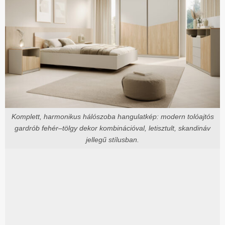
Komplett, harmonikus hálószoba hangulatkép: modern tolóajtós
gardrób fehér–tölgy dekor kombinációval, letisztult, skandináv
jellegű stílusban.