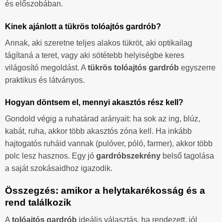
és előszobában.
Kinek ajánlott a tükrös tolóajtós gardrób?
Annak, aki szeretne teljes alakos tükröt, aki optikailag
tágítaná a teret, vagy aki sötétebb helyiségbe keres
világosító megoldást. A
tükrös tolóajtós gardrób
egyszerre
praktikus és látványos.
Hogyan döntsem el, mennyi akasztós rész kell?
Gondold végig a ruhatárad arányait: ha sok az ing, blúz,
kabát, ruha, akkor több akasztós zóna kell. Ha inkább
hajtogatós ruháid vannak (pulóver, póló, farmer), akkor több
polc lesz hasznos. Egy jó
gardróbszekrény
belső tagolása
a saját szokásaidhoz igazodik.
Összegzés: amikor a helytakarékosság és a
rend találkozik
A
tolóajtós gardrób
ideális választás, ha rendezett, jól