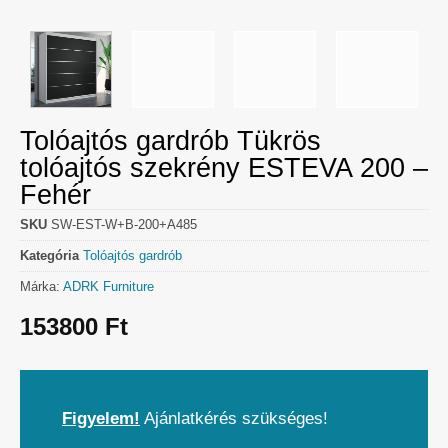
Tolóajtós gardrób Tükrös
tolóajtós szekrény ESTEVA 200 –
Fehér
SKU
SW-EST-W+B-200+A485
Kategória
Tolóajtós gardrób
Márka:
ADRK Furniture
153800
Ft
Figyelem!
Ajánlatkérés szükséges!