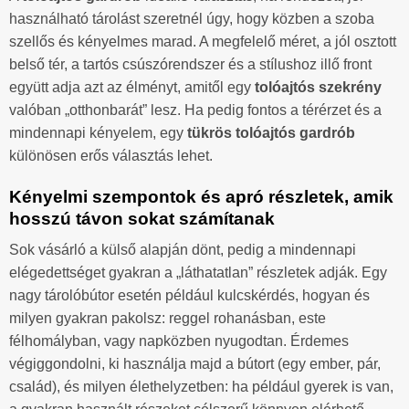
használható tárolást szeretnél úgy, hogy közben a szoba
szellős és kényelmes marad. A megfelelő méret, a jól osztott
belső tér, a tartós csúszórendszer és a stílushoz illő front
együtt adja azt az élményt, amitől egy
tolóajtós szekrény
valóban „otthonbarát” lesz. Ha pedig fontos a térérzet és a
mindennapi kényelem, egy
tükrös tolóajtós gardrób
különösen erős választás lehet.
Kényelmi szempontok és apró részletek, amik
hosszú távon sokat számítanak
Sok vásárló a külső alapján dönt, pedig a mindennapi
elégedettséget gyakran a „láthatatlan” részletek adják. Egy
nagy tárolóbútor esetén például kulcskérdés, hogyan és
milyen gyakran pakolsz: reggel rohanásban, este
félhomályban, vagy napközben nyugodtan. Érdemes
végiggondolni, ki használja majd a bútort (egy ember, pár,
család), és milyen élethelyzetben: ha például gyerek is van,