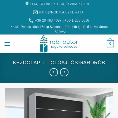
1174, BUDAPEST, RÉGIVÁM KÖZ 8
INFO@ROBINAGYKER.HU
+36 20 463 4097 | +36 1 253 5636
Kedd - Péntek : 08h-16h-ig Szombat : 09h-14h-ig Hétfő és Vasárnap :
ZÁRVA!
0
KEZDŐLAP
/
TOLÓAJTÓS GARDRÓB