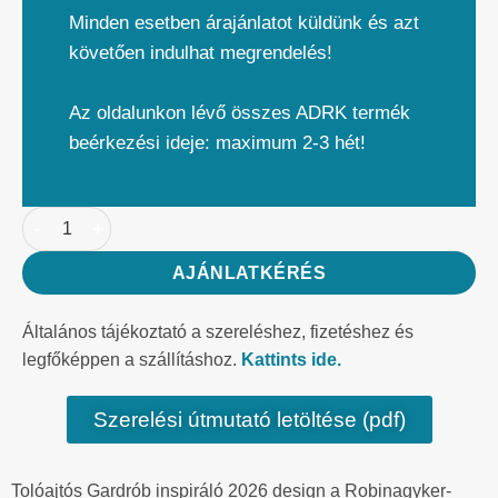
Minden esetben árajánlatot küldünk és azt
követően indulhat megrendelés!
Az oldalunkon lévő összes ADRK termék
beérkezési ideje: maximum 2-3 hét!
AJÁNLATKÉRÉS
Általános tájékoztató a szereléshez, fizetéshez és
legfőképpen a szállításhoz.
Kattints ide.
Szerelési útmutató letöltése (pdf)
Tolóajtós Gardrób inspiráló 2026 design a Robinagyker-