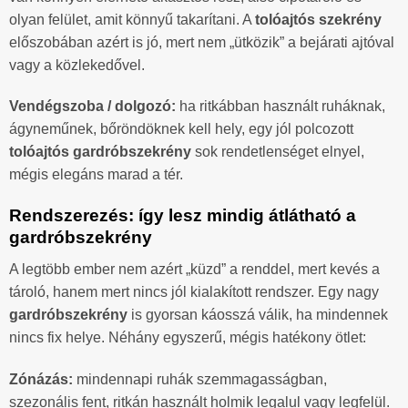
olyan felület, amit könnyű takarítani. A
tolóajtós szekrény
előszobában azért is jó, mert nem „ütközik” a bejárati ajtóval
vagy a közlekedővel.
Vendégszoba / dolgozó:
ha ritkábban használt ruháknak,
ágyneműnek, bőröndöknek kell hely, egy jól polcozott
tolóajtós gardróbszekrény
sok rendetlenséget elnyel,
mégis elegáns marad a tér.
Rendszerezés: így lesz mindig átlátható a
gardróbszekrény
A legtöbb ember nem azért „küzd” a renddel, mert kevés a
tároló, hanem mert nincs jól kialakított rendszer. Egy nagy
gardróbszekrény
is gyorsan káosszá válik, ha mindennek
nincs fix helye. Néhány egyszerű, mégis hatékony ötlet:
Zónázás:
mindennapi ruhák szemmagasságban,
szezonális fent, ritkán használt holmik legalul vagy legfelül.