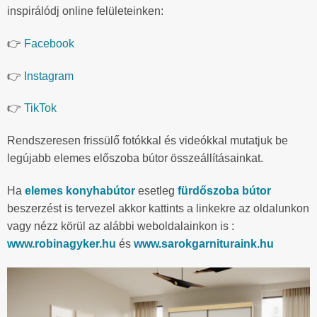
inspirálódj online felületeinken:
👉
Facebook
👉
Instagram
👉
TikTok
Rendszeresen frissülő fotókkal és videókkal mutatjuk be
legújabb elemes előszoba bútor összeállításainkat.
Ha
elemes konyhabútor
esetleg
fürdőszoba bútor
beszerzést is tervezel akkor kattints a linkekre az oldalunkon
vagy nézz körül az alábbi weboldalainkon is :
www.robinagyker.hu
és
www.sarokgarnituraink.hu