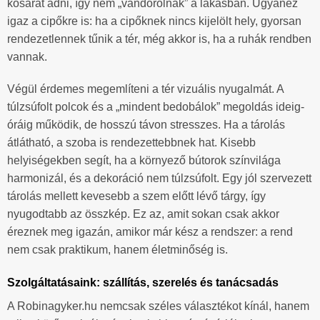
kosarat adni, így nem „vándorolnak” a lakásban. Ugyanez
igaz a cipőkre is: ha a cipőknek nincs kijelölt hely, gyorsan
rendezetlennek tűnik a tér, még akkor is, ha a ruhák rendben
vannak.
Végül érdemes megemlíteni a tér vizuális nyugalmát. A
túlzsúfolt polcok és a „mindent bedobálok” megoldás ideig-
óráig működik, de hosszú távon stresszes. Ha a tárolás
átlátható, a szoba is rendezettebbnek hat. Kisebb
helyiségekben segít, ha a környező bútorok színvilága
harmonizál, és a dekoráció nem túlzsúfolt. Egy jól szervezett
tárolás mellett kevesebb a szem előtt lévő tárgy, így
nyugodtabb az összkép. Ez az, amit sokan csak akkor
éreznek meg igazán, amikor már kész a rendszer: a rend
nem csak praktikum, hanem életminőség is.
Szolgáltatásaink: szállítás, szerelés és tanácsadás
A Robinagyker.hu nemcsak széles választékot kínál, hanem