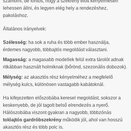
számolni, de fontos, hogy a szekrény előtt kényelmesen
lehessen állni, és legyen elég hely a rendezéshez,
pakoláshoz.
Általános irányelvek:
Szélesség:
ha sok a ruha és több ember használja,
érdemes nagyobb, többajtós megoldást választani.
Magasság:
a magasabb modellek felül extra tárolót adnak
ritkábban használt holmiknak (bőrönd, szezonális dobozok).
Mélység:
az akasztós rész kényelméhez a megfelelő
mélység kulcs, különösen vastagabb kabátoknál.
Ha kifejezetten előszobába keresel megoldást, sokszor a
keskenyebb, de jól tagolt belső elrendezés a nyerő.
Hálószobába viszont gyakran a nagyobb, többzónás
tolóajtós gardróbszekrény
működik jól, ahol van hosszú
akasztós rész és több polc is.