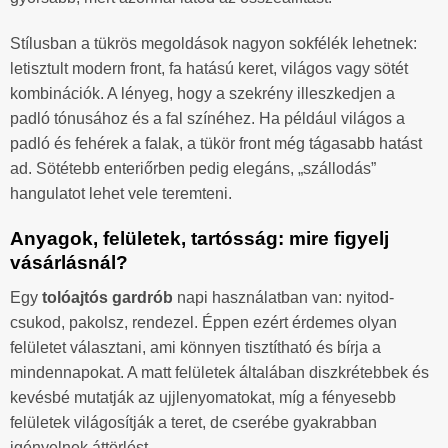
Stílusban a tükrös megoldások nagyon sokfélék lehetnek:
letisztult modern front, fa hatású keret, világos vagy sötét
kombinációk. A lényeg, hogy a szekrény illeszkedjen a
padló tónusához és a fal színéhez. Ha például világos a
padló és fehérek a falak, a tükör front még tágasabb hatást
ad. Sötétebb enteriőrben pedig elegáns, „szállodás”
hangulatot lehet vele teremteni.
Anyagok, felületek, tartósság: mire figyelj
vásárlásnál?
Egy
tolóajtós gardrób
napi használatban van: nyitod-
csukod, pakolsz, rendezel. Éppen ezért érdemes olyan
felületet választani, ami könnyen tisztítható és bírja a
mindennapokat. A matt felületek általában diszkrétebbek és
kevésbé mutatják az ujjlenyomatokat, míg a fényesebb
felületek világosítják a teret, de cserébe gyakrabban
igényelnek áttörlést.