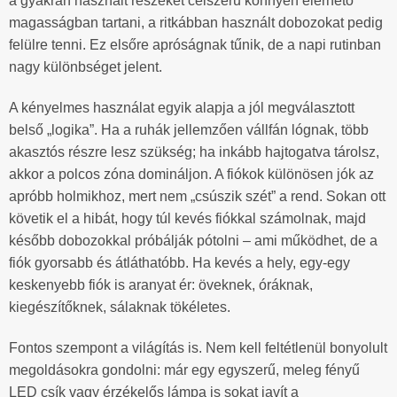
a gyakran használt részeket célszerű könnyen elérhető
magasságban tartani, a ritkábban használt dobozokat pedig
felülre tenni. Ez elsőre apróságnak tűnik, de a napi rutinban
nagy különbséget jelent.
A kényelmes használat egyik alapja a jól megválasztott
belső „logika”. Ha a ruhák jellemzően vállfán lógnak, több
akasztós részre lesz szükség; ha inkább hajtogatva tárolsz,
akkor a polcos zóna domináljon. A fiókok különösen jók az
apróbb holmikhoz, mert nem „csúszik szét” a rend. Sokan ott
követik el a hibát, hogy túl kevés fiókkal számolnak, majd
később dobozokkal próbálják pótolni – ami működhet, de a
fiók gyorsabb és átláthatóbb. Ha kevés a hely, egy-egy
keskenyebb fiók is aranyat ér: öveknek, óráknak,
kiegészítőknek, sálaknak tökéletes.
Fontos szempont a világítás is. Nem kell feltétlenül bonyolult
megoldásokra gondolni: már egy egyszerű, meleg fényű
LED csík vagy érzékelős lámpa is sokat javít a