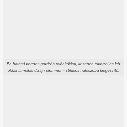
Fa hatású keretes gardrób tolóajtókkal, középen tükörrel és két
oldalt lamellás dizájn elemmel – stílusos hálószoba kiegészítő.