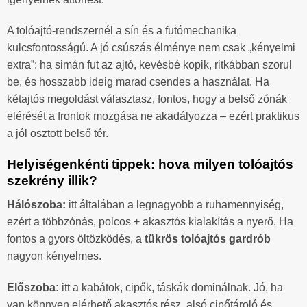
A tolóajtó-rendszernél a sín és a futómechanika
kulcsfontosságú. A jó csúszás élménye nem csak „kényelmi
extra”: ha simán fut az ajtó, kevésbé kopik, ritkábban szorul
be, és hosszabb ideig marad csendes a használat. Ha
kétajtós megoldást választasz, fontos, hogy a belső zónák
elérését a frontok mozgása ne akadályozza – ezért praktikus
a jól osztott belső tér.
Helyiségenkénti tippek: hova milyen tolóajtós
szekrény illik?
Hálószoba:
itt általában a legnagyobb a ruhamennyiség,
ezért a többzónás, polcos + akasztós kialakítás a nyerő. Ha
fontos a gyors öltözködés, a
tükrös tolóajtós gardrób
nagyon kényelmes.
Előszoba:
itt a kabátok, cipők, táskák dominálnak. Jó, ha
van könnyen elérhető akasztós rész, alsó cipőtároló és