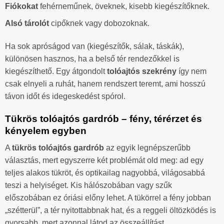
Fiókokat
fehérneműnek, öveknek, kisebb kiegészítőknek.
Alsó tárolót
cipőknek vagy dobozoknak.
Ha sok apróságod van (kiegészítők, sálak, táskák),
különösen hasznos, ha a belső tér rendezőkkel is
kiegészíthető. Egy átgondolt
tolóajtós szekrény
így nem
csak elnyeli a ruhát, hanem rendszert teremt, ami hosszú
távon időt és idegeskedést spórol.
Tükrös tolóajtós gardrób – fény, térérzet és
kényelem egyben
A
tükrös tolóajtós gardrób
az egyik legnépszerűbb
választás, mert egyszerre két problémát old meg: ad egy
teljes alakos tükröt, és optikailag nagyobbá, világosabbá
teszi a helyiséget. Kis hálószobában vagy szűk
előszobában ez óriási előny lehet. A tükörrel a fény jobban
„szétterül”, a tér nyitottabbnak hat, és a reggeli öltözködés is
gyorsabb, mert azonnal látod az összeállítást.