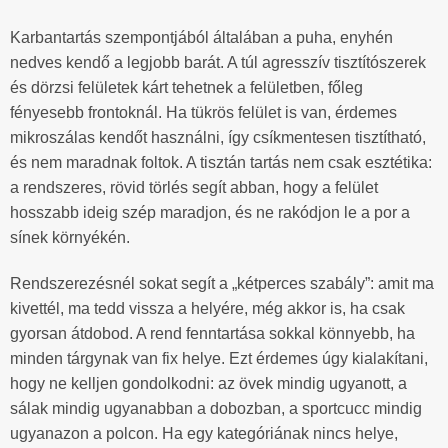
Karbantartás szempontjából általában a puha, enyhén
nedves kendő a legjobb barát. A túl agresszív tisztítószerek
és dörzsi felületek kárt tehetnek a felületben, főleg
fényesebb frontoknál. Ha tükrös felület is van, érdemes
mikroszálas kendőt használni, így csíkmentesen tisztítható,
és nem maradnak foltok. A tisztán tartás nem csak esztétika:
a rendszeres, rövid törlés segít abban, hogy a felület
hosszabb ideig szép maradjon, és ne rakódjon le a por a
sínek környékén.
Rendszerezésnél sokat segít a „kétperces szabály”: amit ma
kivettél, ma tedd vissza a helyére, még akkor is, ha csak
gyorsan átdobod. A rend fenntartása sokkal könnyebb, ha
minden tárgynak van fix helye. Ezt érdemes úgy kialakítani,
hogy ne kelljen gondolkodni: az övek mindig ugyanott, a
sálak mindig ugyanabban a dobozban, a sportcucc mindig
ugyanazon a polcon. Ha egy kategóriának nincs helye,