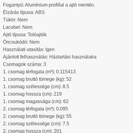
Fogantyú: Alumínium profillal a ajtó mentén.
Élzárás típusa: ABS
Tükör: Nem
Lacobel: Nem
Ajtó típusa: Tolóajtók
Öncsukódó: Nem
Használati utasítás: Igen
Ajánlott felhasználás: Háztartási használatra
Csomagok száma: 3
1. csomag térfogata (m³): 0.115413
1. csomag bruttó tömege (kg): 52
1. csomag szélessége (cm): 8.5
1. csomag hossza (cm): 219
1. csomag magassága (cm): 62
2. csomag térfogata (m³): 0.095
2. csomag bruttó tömege (kg): 55
2. csomag szélessége (cm): 7.5
2. csomag hossza (cm): 201