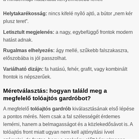
Helytakarékosság:
nincs kifelé nyíló ajtó, a bútor „nem kér
plusz teret”.
Letisztult megjelenés:
a nagy, egybefüggő frontok modern
hatást adnak.
Rugalmas elhelyezés:
ágy mellé, szűkebb falszakaszra,
előszobába is jól passzolhat.
Variálható dizájn:
fa hatású, fehér, grafit, vagy kombinált
frontok is népszerűek.
Méretválasztás: hogyan találd meg a
megfelelő tolóajtós gardróbot?
A megfelelő
tolóajtós gardrób
kiválasztásának első lépése
a pontos mérés. Nem csak a fal szélességét érdemes
lemérni, hanem a belmagasságot és a közlekedősávot is. A
tolóajtós front miatt ugyan nem kell ajtónyitási ívvel