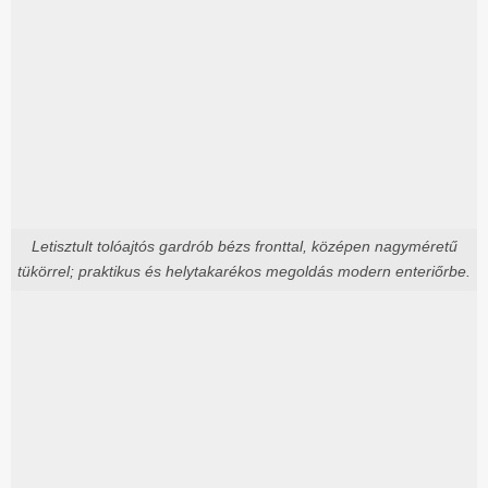
Letisztult tolóajtós gardrób bézs fronttal, középen nagyméretű
tükörrel; praktikus és helytakarékos megoldás modern enteriőrbe.