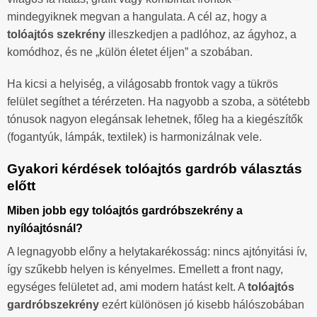
mindegyiknek megvan a hangulata. A cél az, hogy a
tolóajtós szekrény
illeszkedjen a padlóhoz, az ágyhoz, a
komódhoz, és ne „külön életet éljen” a szobában.
Ha kicsi a helyiség, a világosabb frontok vagy a tükrös
felület segíthet a térérzeten. Ha nagyobb a szoba, a sötétebb
tónusok nagyon elegánsak lehetnek, főleg ha a kiegészítők
(fogantyúk, lámpák, textilek) is harmonizálnak vele.
Gyakori kérdések tolóajtós gardrób választás
előtt
Miben jobb egy tolóajtós gardróbszekrény a
nyílóajtósnál?
A legnagyobb előny a helytakarékosság: nincs ajtónyitási ív,
így szűkebb helyen is kényelmes. Emellett a front nagy,
egységes felületet ad, ami modern hatást kelt. A
tolóajtós
gardróbszekrény
ezért különösen jó kisebb hálószobában