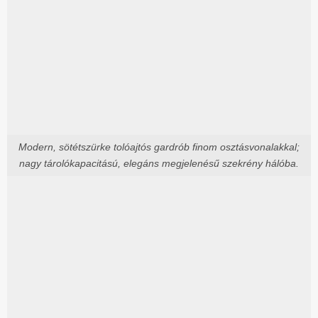
Modern, sötétszürke tolóajtós gardrób finom osztásvonalakkal;
nagy tárolókapacitású, elegáns megjelenésű szekrény hálóba.