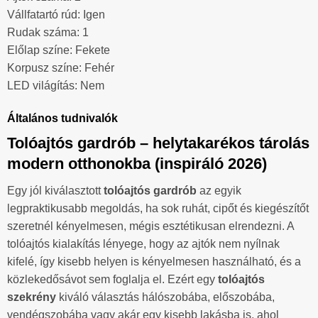
Vállfatartó rúd: Igen
Rudak száma: 1
Előlap színe: Fekete
Korpusz színe: Fehér
LED világítás: Nem
Általános tudnivalók
Tolóajtós gardrób – helytakarékos tárolás
modern otthonokba (inspiráló 2026)
Egy jól kiválasztott
tolóajtós gardrób
az egyik
legpraktikusabb megoldás, ha sok ruhát, cipőt és kiegészítőt
szeretnél kényelmesen, mégis esztétikusan elrendezni. A
tolóajtós kialakítás lényege, hogy az ajtók nem nyílnak
kifelé, így kisebb helyen is kényelmesen használható, és a
közlekedősávot sem foglalja el. Ezért egy
tolóajtós
szekrény
kiváló választás hálószobába, előszobába,
vendégszobába vagy akár egy kisebb lakásba is, ahol