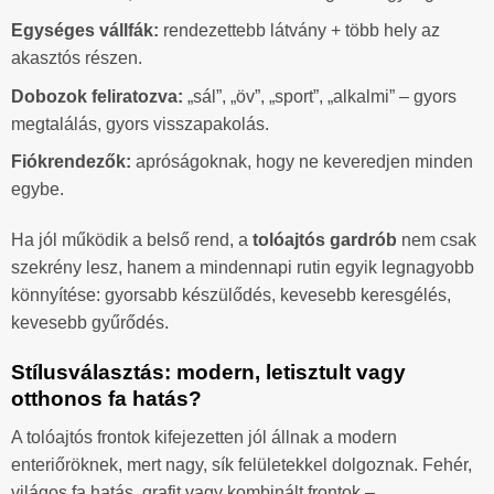
Egységes vállfák:
rendezettebb látvány + több hely az
akasztós részen.
Dobozok feliratozva:
„sál”, „öv”, „sport”, „alkalmi” – gyors
megtalálás, gyors visszapakolás.
Fiókrendezők:
apróságoknak, hogy ne keveredjen minden
egybe.
Ha jól működik a belső rend, a
tolóajtós gardrób
nem csak
szekrény lesz, hanem a mindennapi rutin egyik legnagyobb
könnyítése: gyorsabb készülődés, kevesebb keresgélés,
kevesebb gyűrődés.
Stílusválasztás: modern, letisztult vagy
otthonos fa hatás?
A tolóajtós frontok kifejezetten jól állnak a modern
enteriőröknek, mert nagy, sík felületekkel dolgoznak. Fehér,
világos fa hatás, grafit vagy kombinált frontok –