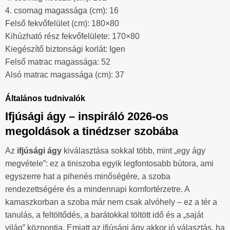
4. csomag magassága (cm): 16
Felső fekvőfelület (cm): 180×80
Kihúzható rész fekvőfelülete: 170×80
Kiegészítő biztonsági korlát: Igen
Felső matrac magassága: 52
Alsó matrac magassága (cm): 37
Általános tudnivalók
Ifjúsági ágy – inspiráló 2026-os
megoldások a tinédzser szobába
Az
ifjúsági ágy
kiválasztása sokkal több, mint „egy ágy
megvétele”: ez a tiniszoba egyik legfontosabb bútora, ami
egyszerre hat a pihenés minőségére, a szoba
rendezettségére és a mindennapi komfortérzetre. A
kamaszkorban a szoba már nem csak alvóhely – ez a tér a
tanulás, a feltöltődés, a barátokkal töltött idő és a „saját
világ” központja. Emiatt az ifjúsági ágy akkor jó választás, ha