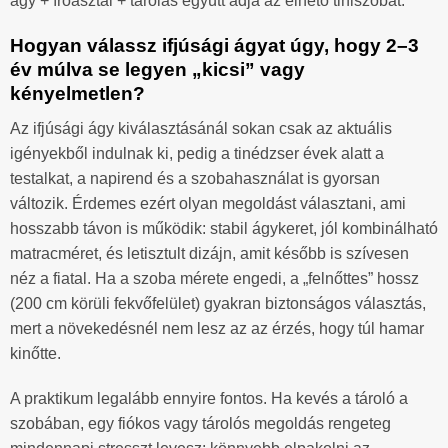
ágy + íróasztal + tárolás együtt adja az élhető tiniszobát.
Hogyan válassz ifjúsági ágyat úgy, hogy 2–3
év múlva se legyen „kicsi” vagy
kényelmetlen?
Az ifjúsági ágy kiválasztásánál sokan csak az aktuális
igényekből indulnak ki, pedig a tinédzser évek alatt a
testalkat, a napirend és a szobahasználat is gyorsan
változik. Érdemes ezért olyan megoldást választani, ami
hosszabb távon is működik: stabil ágykeret, jól kombinálható
matracméret, és letisztult dizájn, amit később is szívesen
néz a fiatal. Ha a szoba mérete engedi, a „felnőttes” hossz
(200 cm körüli fekvőfelület) gyakran biztonságos választás,
mert a növekedésnél nem lesz az az érzés, hogy túl hamar
kinőtte.
A praktikum legalább ennyire fontos. Ha kevés a tároló a
szobában, egy fiókos vagy tárolós megoldás rengeteg