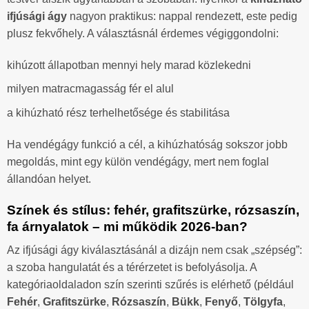
ifjúsági ágy
nagyon praktikus: nappal rendezett, este pedig
plusz fekvőhely. A választásnál érdemes végiggondolni:
kihúzott állapotban mennyi hely marad közlekedni
milyen matracmagasság fér el alul
a kihúzható rész terhelhetősége és stabilitása
Ha vendégágy funkció a cél, a kihúzhatóság sokszor jobb
megoldás, mint egy külön vendégágy, mert nem foglal
állandóan helyet.
Színek és stílus: fehér, grafitszürke, rózsaszín,
fa árnyalatok – mi működik 2026-ban?
Az ifjúsági ágy kiválasztásánál a dizájn nem csak „szépség”:
a szoba hangulatát és a térérzetet is befolyásolja. A
kategóriaoldaladon szín szerinti szűrés is elérhető (például
Fehér
,
Grafitszürke
,
Rózsaszín
,
Bükk
,
Fenyő
,
Tölgyfa
,