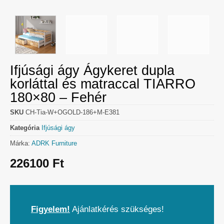
Ifjúsági ágy Ágykeret dupla
korláttal és matraccal TIARRO
180×80 – Fehér
SKU
CH-Tia-W+OGOLD-186+M-E381
Kategória
Ifjúsági ágy
Márka:
ADRK Furniture
226100
Ft
Figyelem!
Ajánlatkérés szükséges!