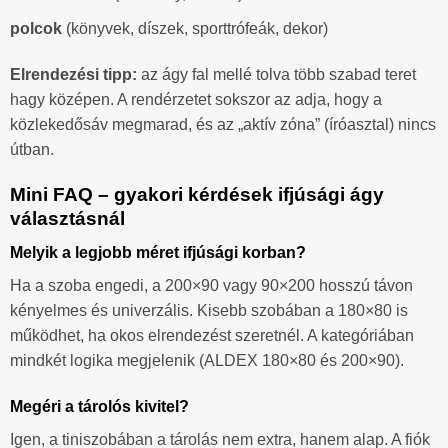
polcok
(könyvek, díszek, sporttrófeák, dekor)
Elrendezési tipp:
az ágy fal mellé tolva több szabad teret
hagy középen. A rendérzetet sokszor az adja, hogy a
közlekedősáv megmarad, és az „aktív zóna” (íróasztal) nincs
útban.
Mini FAQ – gyakori kérdések ifjúsági ágy
választásnál
Melyik a legjobb méret ifjúsági korban?
Ha a szoba engedi, a 200×90 vagy 90×200 hosszú távon
kényelmes és univerzális. Kisebb szobában a 180×80 is
működhet, ha okos elrendezést szeretnél. A kategóriában
mindkét logika megjelenik (ALDEX 180×80 és 200×90).
Megéri a tárolós kivitel?
Igen, a tiniszobában a tárolás nem extra, hanem alap. A fiók