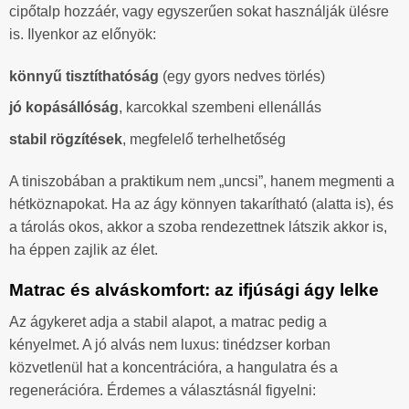
cipőtalp hozzáér, vagy egyszerűen sokat használják ülésre
is. Ilyenkor az előnyök:
könnyű tisztíthatóság
(egy gyors nedves törlés)
jó kopásállóság
, karcokkal szembeni ellenállás
stabil rögzítések
, megfelelő terhelhetőség
A tiniszobában a praktikum nem „uncsi”, hanem megmenti a
hétköznapokat. Ha az ágy könnyen takarítható (alatta is), és
a tárolás okos, akkor a szoba rendezettnek látszik akkor is,
ha éppen zajlik az élet.
Matrac és alváskomfort: az ifjúsági ágy lelke
Az ágykeret adja a stabil alapot, a matrac pedig a
kényelmet. A jó alvás nem luxus: tinédzser korban
közvetlenül hat a koncentrációra, a hangulatra és a
regenerációra. Érdemes a választásnál figyelni: