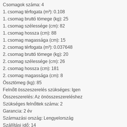
Csomagok száma: 4
1. csomag térfogata (m³): 0.108
1. csomag bruttó tömege (kg): 25
1. csomag szélessége (cm): 82
1. csomag hossza (cm): 88
1. csomag magassága (cm): 15
2. csomag térfogata (m³): 0.037648
2. csomag bruttó tömege (kg): 20
2. csomag szélessége (cm): 26
2. csomag hossza (cm): 181
2. csomag magassága (cm): 8
Össztömeg (kg): 85
Felnőtt összeszerelés szükséges: Igen
Összeszerelés: Az önösszeszereléshez
Szükséges felnőttek száma: 2
Garancia: 2 év
Származási ország: Lengyelország
Szállítási idő: 14