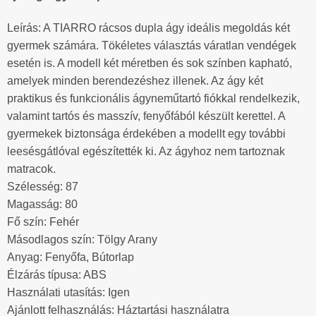
Leírás: A TIARRO rácsos dupla ágy ideális megoldás két
gyermek számára. Tökéletes választás váratlan vendégek
esetén is. A modell két méretben és sok színben kapható,
amelyek minden berendezéshez illenek. Az ágy két
praktikus és funkcionális ágyneműtartó fiókkal rendelkezik,
valamint tartós és masszív, fenyőfából készült kerettel. A
gyermekek biztonsága érdekében a modellt egy további
leesésgátlóval egészítették ki. Az ágyhoz nem tartoznak
matracok.
Szélesség: 87
Magasság: 80
Fő szín: Fehér
Másodlagos szín: Tölgy Arany
Anyag: Fenyőfa, Bútorlap
Élzárás típusa: ABS
Használati utasítás: Igen
Ajánlott felhasználás: Háztartási használatra