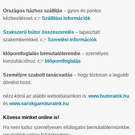
Országos házhoz szállítás
– gyors és pontos
kézbesítéssel. 👉
Szállítási információk
Szakszerű bútor összeszerelés
– tapasztalt
szakemberekkel. 👉
Szerelési információk
Időpontfoglalás bemutatóterembe
– személyes
konzultációhoz. 👉
Időpontfoglalás
Személyre szabott tanácsadás
– hogy biztosan a legjobb
döntést hozd.
nézz körül az alábbi weboldalainkon is:
www.butoraink.hu
és
www.sarokgarnituraink.hu
Kövess minket online is!
Ha nem tudsz személyesen ellátogatni bemutatótermünkbe,
inspirálódj online felületeinken: