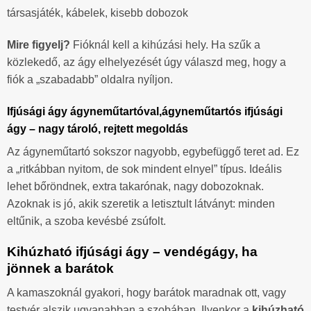
társasjáték, kábelek, kisebb dobozok
Mire figyelj?
Fióknál kell a kihúzási hely. Ha szűk a
közlekedő, az ágy elhelyezését úgy válaszd meg, hogy a
fiók a „szabadabb” oldalra nyíljon.
Ifjúsági ágy ágyneműtartóval,ágyneműtartós ifjúsági
ágy – nagy tároló, rejtett megoldás
Az ágyneműtartó sokszor nagyobb, egybefüggő teret ad. Ez
a „ritkábban nyitom, de sok mindent elnyel” típus. Ideális
lehet bőröndnek, extra takarónak, nagy dobozoknak.
Azoknak is jó, akik szeretik a letisztult látványt: minden
eltűnik, a szoba kevésbé zsúfolt.
Kihúzható ifjúsági ágy – vendégágy, ha
jönnek a barátok
A kamaszoknál gyakori, hogy barátok maradnak ott, vagy
testvér alszik ugyanabban a szobában. Ilyenkor a
kihúzható