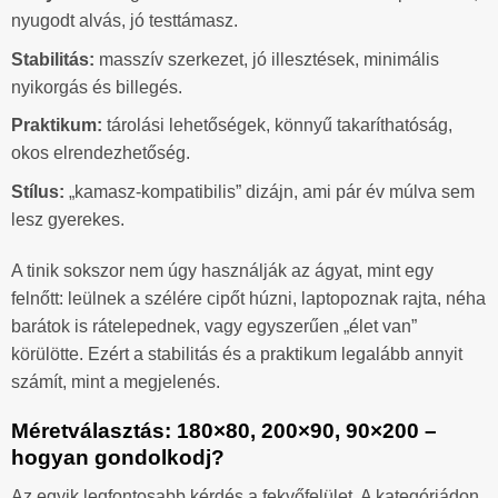
nyugodt alvás, jó testtámasz.
Stabilitás:
masszív szerkezet, jó illesztések, minimális
nyikorgás és billegés.
Praktikum:
tárolási lehetőségek, könnyű takaríthatóság,
okos elrendezhetőség.
Stílus:
„kamasz-kompatibilis” dizájn, ami pár év múlva sem
lesz gyerekes.
A tinik sokszor nem úgy használják az ágyat, mint egy
felnőtt: leülnek a szélére cipőt húzni, laptopoznak rajta, néha
barátok is rátelepednek, vagy egyszerűen „élet van”
körülötte. Ezért a stabilitás és a praktikum legalább annyit
számít, mint a megjelenés.
Méretválasztás: 180×80, 200×90, 90×200 –
hogyan gondolkodj?
Az egyik legfontosabb kérdés a fekvőfelület. A kategóriádon