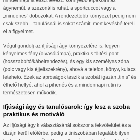
mindennapi stresszt levesz: könnyebb elpakolni az
ágyneműt, a szezonális ruhát, a sportcuccot vagy a
„mindenes” dobozokat. A rendezettebb környezet pedig nem
csak szebb – tanulásnál is sokat számít, mert kevésbé tereli
el a figyelmet.
Végül gondolj az ifjúsági ágy környezetére is: legyen
kényelmes fény (olvasólámpa), praktikus töltési pont
(hosszabbító/kábelrendezés), és egy kis személyes zóna
(polc vagy kis éjjeliszekrény), ahová a telefon, könyv, kulacs
letehető. Ezek az apróságok teszik a szobát igazán „tinis” és
élhető hellyé, ahol a pihenés és a mindennapi rutin is
természetesen működik.
Ifjúsági ágy és tanulósarok: így lesz a szoba
praktikus és motiváló
Az ifjúsági ágy kiválasztásánál sokszor a fekvőfelület és a
dizájn kerül előtérbe, pedig a tiniszobában legalább ilyen