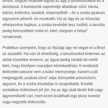
fontos, hogyan működik együtt az ágy a tanulósarokkal és a
tárolással. A kamaszok napirendje általában sűrű: iskola,
edzés, különóra, barátok, képernyőidő – és a szoba gyakran
egyszerre pihenő- és munkatér. Ha az ágy és az íróasztal
elhelyezése logikus, a szoba kevésbé lesz zsúfolt, a tanulás
pedig könnyebben indul el, mert „megvan a helye”
mindennek.
Praktikus szempont, hogy az ifjúsági ágy ne vegye el a fényt
az asztaltól. Ha van rá lehetőség, a tanulósarkot érdemes az
ablak közelébe tervezni, az ágyat pedig inkább fal mellé
tolni, hogy középen maradjon közlekedősáv. A rendezett
térérzetet sokszor nem a bútor mennyisége, hanem a jól
meghagyott „szabad zóna” adja: könnyebb porszívózni,
ágyazni, és a szoba összképe is nyugodtabb. Kisebb
szobában különösen jól jön, ha az ágy alatt tároló fiók vagy
ágyneműtartó van, mert ezzel kiváltható egy plusz komód
vagy nagyobb dobozolás.