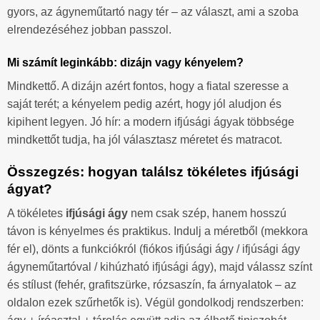
gyors, az ágyneműtartó nagy tér – az választ, ami a szoba
elrendezéséhez jobban passzol.
Mi számít leginkább: dizájn vagy kényelem?
Mindkettő. A dizájn azért fontos, hogy a fiatal szeresse a
saját terét; a kényelem pedig azért, hogy jól aludjon és
kipihent legyen. Jó hír: a modern ifjúsági ágyak többsége
mindkettőt tudja, ha jól választasz méretet és matracot.
Összegzés: hogyan találsz tökéletes ifjúsági
ágyat?
A tökéletes
ifjúsági ágy
nem csak szép, hanem hosszú
távon is kényelmes és praktikus. Indulj a méretből (mekkora
fér el), dönts a funkciókról (fiókos ifjúsági ágy / ifjúsági ágy
ágyneműtartóval / kihúzható ifjúsági ágy), majd válassz színt
és stílust (fehér, grafitszürke, rózsaszín, fa árnyalatok – az
oldalon ezek szűrhetők is). Végül gondolkodj rendszerben: