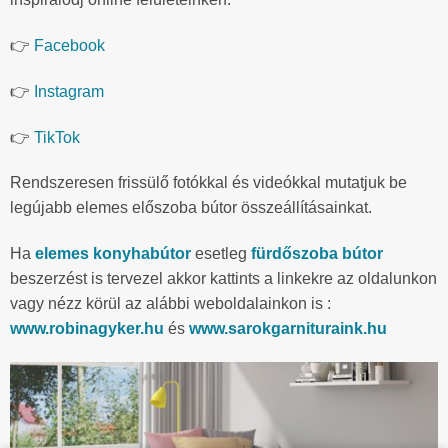
👉
Facebook
👉
Instagram
👉
TikTok
Rendszeresen frissülő fotókkal és videókkal mutatjuk be
legújabb elemes előszoba bútor összeállításainkat.
Ha
elemes konyhabútor
esetleg
fürdőszoba bútor
beszerzést is tervezel akkor kattints a linkekre az oldalunkon
vagy nézz körül az alábbi weboldalainkon is :
www.robinagyker.hu
és
www.sarokgarnituraink.hu