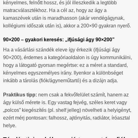
kényelmes, felnőtt hossz, és jól illeszkedik a legtöbb
matracválasztékhoz. Ha a cél az, hogy az ágy a
kamaszévek után is maradhasson (akár vendégágynak,
kollégiumi időszak után is), akkor a 200×90 gyakran nyerő.
90×200 – gyakori keresés: „ifjúsági ágy 90×200”
Ha a vásárlási szándék eleve így érkezik (ifjúsági ágy
90×200), érdemes a kategóriaoldalon is úgy kommunikálni,
hogy a látogató gyorsan megértse: ez a méret a standard,
kényelmes egyszemélyes irány. Ilyenkor a különbséget
inkább a tárolás (fiók/ágyneműtartó) és a dizájn adja.
Praktikus tipp:
nem csak a fekvőfelület számít, hanem az
ágy külső mérete is. Egy vastag fejvég, széles keret vagy
„polcos” kiegészítés (pl. shelf jelleg) növelheti a helyigényt,
ezért mérj pontosan: falhossz, ajtónyitás, radiátor, íróasztal
helye.