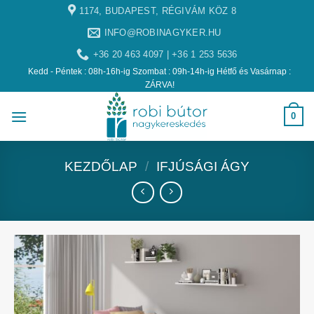
1174, BUDAPEST, RÉGIVÁM KÖZ 8
INFO@ROBINAGYKER.HU
+36 20 463 4097 | +36 1 253 5636
Kedd - Péntek : 08h-16h-ig Szombat : 09h-14h-ig Hétfő és Vasárnap :
ZÁRVA!
0
KEZDŐLAP
/
IFJÚSÁGI ÁGY