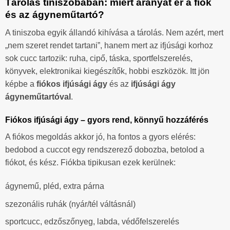
Tárolás tiniszobában: miért aranyat ér a fiók
és az ágyneműtartó?
A tiniszoba egyik állandó kihívása a tárolás. Nem azért, mert
„nem szeret rendet tartani”, hanem mert az ifjúsági korhoz
sok cucc tartozik: ruha, cipő, táska, sportfelszerelés,
könyvek, elektronikai kiegészítők, hobbi eszközök. Itt jön
képbe a
fiókos ifjúsági ágy
és az
ifjúsági ágy
ágyneműtartóval
.
Fiókos ifjúsági ágy – gyors rend, könnyű hozzáférés
A fiókos megoldás akkor jó, ha fontos a gyors elérés:
bedobod a cuccot egy rendszerező dobozba, betolod a
fiókot, és kész. Fiókba tipikusan ezek kerülnek:
ágynemű, pléd, extra párna
szezonális ruhák (nyár/tél váltásnál)
sportcucc, edzőszőnyeg, labda, védőfelszerelés