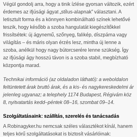
Végül gondolj arra, hogy a tinik ízlése gyorsan változik, ezért
érdemes az ifjúsági ágyat „stílus-alapnak” választani. A
letisztult forma és a könnyen kombinálható színek lehetővé
teszik, hogy később a szoba hangulatát kiegészítőkkel
frissítsétek: új ágynemű, szőnyeg, falikép, díszpárna vagy
világítás – és máris olyan érzés lesz, mintha új lenne a
szoba, anélkül hogy nagy bútorcserére lenne szükség. Így
az ifjúsági ágy hosszú távon is a szoba stabil, megbízható
központja marad.
Technikai információ (az oldaladon látható): a weboldalon
feltüntetett árak bruttó árak, és a kis- és nagykereskedelmi ár
jelenleg ugyanaz; a telephely 1174 Budapest, Régivám köz
8, nyitvatartás kedd–péntek 08–16, szombat 09–14.
Szolgáltatásaink: szállítás, szerelés és tanácsadás
A Robinagyker.hu nemcsak széles választékot kínál, hanem
teljes körű szolgáltatásokat is biztosít vásárlóinak: