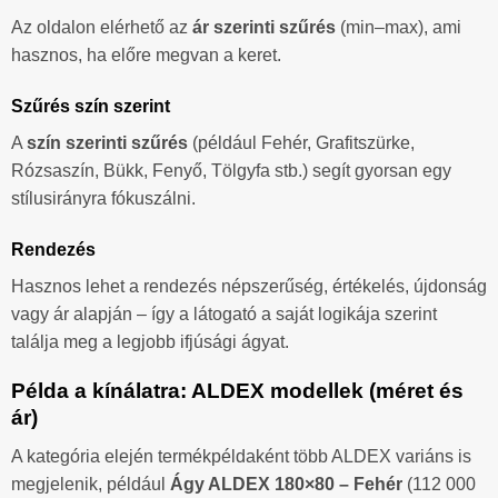
Az oldalon elérhető az
ár szerinti szűrés
(min–max), ami
hasznos, ha előre megvan a keret.
Szűrés szín szerint
A
szín szerinti szűrés
(például Fehér, Grafitszürke,
Rózsaszín, Bükk, Fenyő, Tölgyfa stb.) segít gyorsan egy
stílusirányra fókuszálni.
Rendezés
Hasznos lehet a rendezés népszerűség, értékelés, újdonság
vagy ár alapján – így a látogató a saját logikája szerint
találja meg a legjobb ifjúsági ágyat.
Példa a kínálatra: ALDEX modellek (méret és
ár)
A kategória elején termékpéldaként több ALDEX variáns is
megjelenik, például
Ágy ALDEX 180×80 – Fehér
(112 000