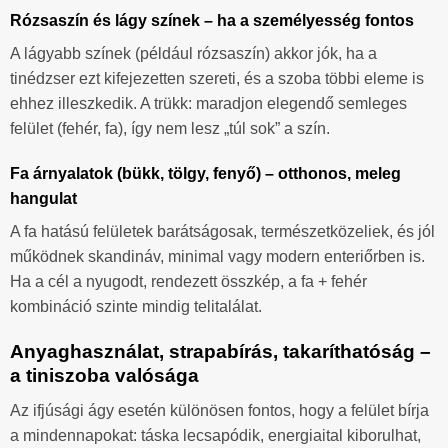
Rózsaszín és lágy színek – ha a személyesség fontos
A lágyabb színek (például rózsaszín) akkor jók, ha a
tinédzser ezt kifejezetten szereti, és a szoba többi eleme is
ehhez illeszkedik. A trükk: maradjon elegendő semleges
felület (fehér, fa), így nem lesz „túl sok” a szín.
Fa árnyalatok (bükk, tölgy, fenyő) – otthonos, meleg
hangulat
A fa hatású felületek barátságosak, természetközeliek, és jól
működnek skandináv, minimal vagy modern enteriőrben is.
Ha a cél a nyugodt, rendezett összkép, a fa + fehér
kombináció szinte mindig telitalálat.
Anyaghasználat, strapabírás, takaríthatóság –
a tiniszoba valósága
Az ifjúsági ágy esetén különösen fontos, hogy a felület bírja
a mindennapokat: táska lecsapódik, energiaital kiborulhat,