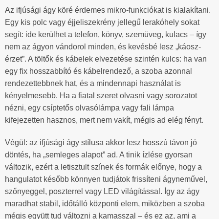
Az ifjúsági ágy köré érdemes mikro-funkciókat is kialakítani.
Egy kis polc vagy éjjeliszekrény jellegű lerakóhely sokat
segít: ide kerülhet a telefon, könyv, szemüveg, kulacs – így
nem az ágyon vándorol minden, és kevésbé lesz „káosz-
érzet”. A töltők és kábelek elvezetése szintén kulcs: ha van
egy fix hosszabbító és kábelrendező, a szoba azonnal
rendezettebbnek hat, és a mindennapi használat is
kényelmesebb. Ha a fiatal szeret olvasni vagy sorozatot
nézni, egy csíptetős olvasólámpa vagy fali lámpa
kifejezetten hasznos, mert nem vakít, mégis ad elég fényt.
Végül: az ifjúsági ágy stílusa akkor lesz hosszú távon jó
döntés, ha „semleges alapot” ad. A tinik ízlése gyorsan
változik, ezért a letisztult színek és formák előnye, hogy a
hangulatot később könnyen tudjátok frissíteni ágyneművel,
szőnyeggel, poszterrel vagy LED világítással. Így az ágy
maradhat stabil, időtálló központi elem, miközben a szoba
mégis együtt tud változni a kamasszal – és ez az, ami a