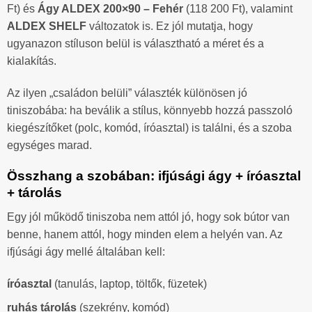
Ft) és
Ágy ALDEX 200×90 – Fehér
(118 200 Ft), valamint
ALDEX SHELF
változatok is. Ez jól mutatja, hogy
ugyanazon stíluson belül is választható a méret és a
kialakítás.
Az ilyen „családon belüli” választék különösen jó
tiniszobába: ha beválik a stílus, könnyebb hozzá passzoló
kiegészítőket (polc, komód, íróasztal) is találni, és a szoba
egységes marad.
Összhang a szobában: ifjúsági ágy + íróasztal
+ tárolás
Egy jól működő tiniszoba nem attól jó, hogy sok bútor van
benne, hanem attól, hogy minden elem a helyén van. Az
ifjúsági ágy mellé általában kell:
íróasztal
(tanulás, laptop, töltők, füzetek)
ruhás tárolás
(szekrény, komód)