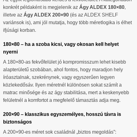
konkrét példaként is megjelenik az
Ágy ALDEX 180×80
,
illetve az
Ágy ALDEX 200×90
(és az ALDEX SHELF
variánsok is), ami jól mutatja, hogy több méretlogika is élhet
ifjúsági korban.
180×80 – ha a szoba kicsi, vagy okosan kell helyet
nyerni
A 180×80-as fekvőfelület jó kompromisszum lehet kisebb
alapterületű szobában, ahol fontos, hogy maradjon hely
íróasztalnak, szekrénynek, vagy egyszerűen legyen
közlekedősáv. Ilyen méretnél különösen sokat számít a
matrac minősége és az ágy stabilitása, mert a keskenyebb
felületnél a komfortot a megfelelő támasztás adja meg.
200×90 – klasszikus egyszemélyes, hosszú távra is
biztonságos
A 200×90-es méret sok családnál „biztos megoldás”: