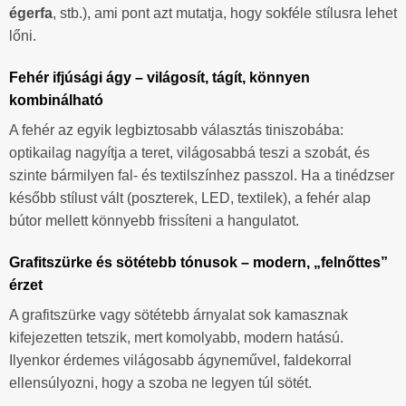
égerfa
, stb.), ami pont azt mutatja, hogy sokféle stílusra lehet
lőni.
Fehér ifjúsági ágy – világosít, tágít, könnyen
kombinálható
A fehér az egyik legbiztosabb választás tiniszobába:
optikailag nagyítja a teret, világosabbá teszi a szobát, és
szinte bármilyen fal- és textilszínhez passzol. Ha a tinédzser
később stílust vált (poszterek, LED, textilek), a fehér alap
bútor mellett könnyebb frissíteni a hangulatot.
Grafitszürke és sötétebb tónusok – modern, „felnőttes”
érzet
A grafitszürke vagy sötétebb árnyalat sok kamasznak
kifejezetten tetszik, mert komolyabb, modern hatású.
Ilyenkor érdemes világosabb ágyneművel, faldekorral
ellensúlyozni, hogy a szoba ne legyen túl sötét.