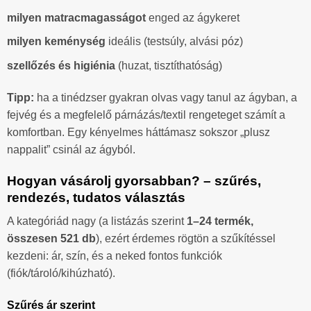
milyen matracmagasságot
enged az ágykeret
milyen keménység
ideális (testsúly, alvási póz)
szellőzés és higiénia
(huzat, tisztíthatóság)
Tipp:
ha a tinédzser gyakran olvas vagy tanul az ágyban, a
fejvég és a megfelelő párnázás/textil rengeteget számít a
komfortban. Egy kényelmes háttámasz sokszor „plusz
nappalit” csinál az ágyból.
Hogyan vásárolj gyorsabban? – szűrés,
rendezés, tudatos választás
A kategóriád nagy (a listázás szerint
1–24 termék,
összesen 521 db
), ezért érdemes rögtön a szűkítéssel
kezdeni: ár, szín, és a neked fontos funkciók
(fiók/tároló/kihúzható).
Szűrés ár szerint