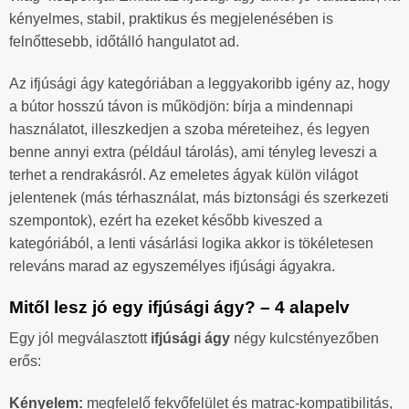
kényelmes, stabil, praktikus és megjelenésében is
felnőttesebb, időtálló hangulatot ad.
Az ifjúsági ágy kategóriában a leggyakoribb igény az, hogy
a bútor hosszú távon is működjön: bírja a mindennapi
használatot, illeszkedjen a szoba méreteihez, és legyen
benne annyi extra (például tárolás), ami tényleg leveszi a
terhet a rendrakásról. Az emeletes ágyak külön világot
jelentenek (más térhasználat, más biztonsági és szerkezeti
szempontok), ezért ha ezeket később kiveszed a
kategóriából, a lenti vásárlási logika akkor is tökéletesen
releváns marad az egyszemélyes ifjúsági ágyakra.
Mitől lesz jó egy ifjúsági ágy? – 4 alapelv
Egy jól megválasztott
ifjúsági ágy
négy kulcstényezőben
erős:
Kényelem:
megfelelő fekvőfelület és matrac-kompatibilitás,