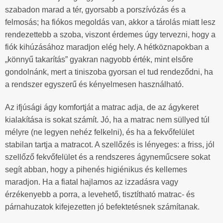
szabadon marad a tér, gyorsabb a porszívózás és a
felmosás; ha fiókos megoldás van, akkor a tárolás miatt lesz
rendezettebb a szoba, viszont érdemes úgy tervezni, hogy a
fiók kihúzásához maradjon elég hely. A hétköznapokban a
„könnyű takarítás” gyakran nagyobb érték, mint elsőre
gondolnánk, mert a tiniszoba gyorsan el tud rendeződni, ha
a rendszer egyszerű és kényelmesen használható.
Az ifjúsági ágy komfortját a matrac adja, de az ágykeret
kialakítása is sokat számít. Jó, ha a matrac nem süllyed túl
mélyre (ne legyen nehéz felkelni), és ha a fekvőfelület
stabilan tartja a matracot. A szellőzés is lényeges: a friss, jól
szellőző fekvőfelület és a rendszeres ágyneműcsere sokat
segít abban, hogy a pihenés higiénikus és kellemes
maradjon. Ha a fiatal hajlamos az izzadásra vagy
érzékenyebb a porra, a levehető, tisztítható matrac- és
párnahuzatok kifejezetten jó befektetésnek számítanak.