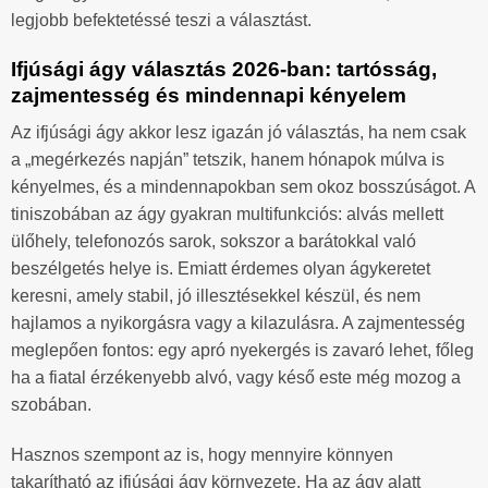
legjobb befektetéssé teszi a választást.
Ifjúsági ágy választás 2026-ban: tartósság,
zajmentesség és mindennapi kényelem
Az ifjúsági ágy akkor lesz igazán jó választás, ha nem csak
a „megérkezés napján” tetszik, hanem hónapok múlva is
kényelmes, és a mindennapokban sem okoz bosszúságot. A
tiniszobában az ágy gyakran multifunkciós: alvás mellett
ülőhely, telefonozós sarok, sokszor a barátokkal való
beszélgetés helye is. Emiatt érdemes olyan ágykeretet
keresni, amely stabil, jó illesztésekkel készül, és nem
hajlamos a nyikorgásra vagy a kilazulásra. A zajmentesség
meglepően fontos: egy apró nyekergés is zavaró lehet, főleg
ha a fiatal érzékenyebb alvó, vagy késő este még mozog a
szobában.
Hasznos szempont az is, hogy mennyire könnyen
takarítható az ifjúsági ágy környezete. Ha az ágy alatt