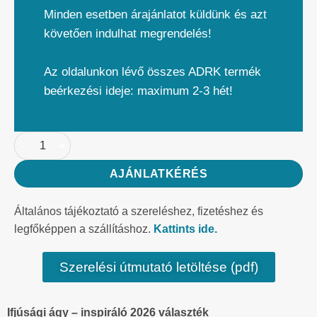
Minden esetben árajánlatot küldünk és azt
követően indulhat megrendelés!
Az oldalunkon lévő összes ADRK termék
beérkezési ideje: maximum 2-3 hét!
AJÁNLATKÉRÉS
Általános tájékoztató a szereléshez, fizetéshez és
legfőképpen a szállításhoz.
Kattints ide.
Szerelési útmutató letöltése (pdf)
Ifjúsági ágy – inspiráló 2026 választék