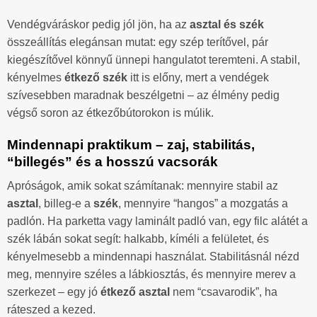
Vendégváráskor pedig jól jön, ha az
asztal és szék
összeállítás elegánsan mutat: egy szép terítővel, pár
kiegészítővel könnyű ünnepi hangulatot teremteni. A stabil,
kényelmes
étkező szék
itt is előny, mert a vendégek
szívesebben maradnak beszélgetni – az élmény pedig
végső soron az étkezőbútorokon is múlik.
Mindennapi praktikum – zaj, stabilitás,
“billegés” és a hosszú vacsorák
Apróságok, amik sokat számítanak: mennyire stabil az
asztal
, billeg-e a
szék
, mennyire “hangos” a mozgatás a
padlón. Ha parketta vagy laminált padló van, egy filc alátét a
szék lábán sokat segít: halkabb, kíméli a felületet, és
kényelmesebb a mindennapi használat. Stabilitásnál nézd
meg, mennyire széles a lábkiosztás, és mennyire merev a
szerkezet – egy jó
étkező asztal
nem “csavarodik”, ha
ráteszed a kezed.