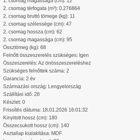
1. csomag magassága (cm): 12
2. csomag térfogata (m³): 0.276864
2. csomag bruttó tömege (kg): 11
2. csomag szélessége (cm): 47
2. csomag hossza (cm): 62
2. csomag magassága (cm): 95
Össztömeg (kg): 68
Felnőtt összeszerelés szükséges: Igen
Összeszerelés: Az önösszeszereléshez
Szükséges felnőttek száma: 2
Garancia: 2 év
Származási ország: Lengyelország
Szállítási idő: 28
Készlet: 0
Frissítés dátuma: 18.01.2026 16:01:32
Kinyitott hossz (cm): 180
Összecsukott hossz (cm): 140
Asztallap kialakítása: MDF