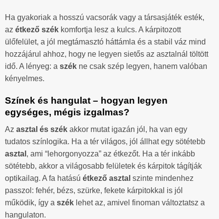
Ha gyakoriak a hosszú vacsorák vagy a társasjáték esték,
az
étkező szék
komfortja lesz a kulcs. A kárpitozott
ülőfelület, a jól megtámasztó háttámla és a stabil váz mind
hozzájárul ahhoz, hogy ne legyen sietős az asztalnál töltött
idő. A lényeg: a
szék
ne csak szép legyen, hanem valóban
kényelmes.
Színek és hangulat – hogyan legyen
egységes, mégis izgalmas?
Az
asztal és szék
akkor mutat igazán jól, ha van egy
tudatos színlogika. Ha a tér világos, jól állhat egy sötétebb
asztal
, ami “lehorgonyozza” az étkezőt. Ha a tér inkább
sötétebb, akkor a világosabb felületek és kárpitok tágítják
optikailag. A fa hatású
étkező asztal
szinte mindenhez
passzol: fehér, bézs, szürke, fekete kárpitokkal is jól
működik, így a
szék
lehet az, amivel finoman változtatsz a
hangulaton.