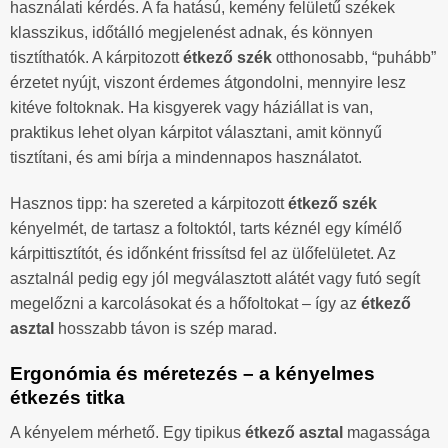
használati kérdés. A fa hatású, kemény felületű székek
klasszikus, időtálló megjelenést adnak, és könnyen
tisztíthatók. A kárpitozott
étkező szék
otthonosabb, “puhább”
érzetet nyújt, viszont érdemes átgondolni, mennyire lesz
kitéve foltoknak. Ha kisgyerek vagy háziállat is van,
praktikus lehet olyan kárpitot választani, amit könnyű
tisztítani, és ami bírja a mindennapos használatot.
Hasznos tipp: ha szereted a kárpitozott
étkező szék
kényelmét, de tartasz a foltoktól, tarts kéznél egy kímélő
kárpittisztítót, és időnként frissítsd fel az ülőfelületet. Az
asztalnál pedig egy jól megválasztott alátét vagy futó segít
megelőzni a karcolásokat és a hőfoltokat – így az
étkező
asztal
hosszabb távon is szép marad.
Ergonómia és méretezés – a kényelmes
étkezés titka
A kényelem mérhető. Egy tipikus
étkező asztal
magassága