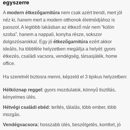
egyszerre
A
modern étkezőgarnitúra
nem csak azért trendi, mert jól
néz ki, hanem mert a modern otthonok életmódjához is
passzol. A legtöbb lakásban az étkező már nem “külön
szoba”, hanem a nappali, konyha része, sokszor
dolgozósarokkal. Egy jó
étkezőgarnitúra
ezért akkor
ideális, ha többféle helyzetben megállja a helyét: gyors
étkezés, családi vacsora, vendégség, társasjáték, home
office.
Ha szeretnél biztosra menni, képzeld el 3 tipikus helyzetben:
Hétköznap reggel:
gyors mozdulatok, könnyű tisztítás,
kényelmes ülés.
Hétvégi családi ebéd:
terítés, tálalás, több ember, több
mozgás.
Vendégvacsora:
hosszabb ülés, beszélgetés, komfort, jó