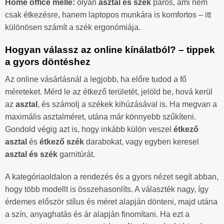
Home office mellé:
olyan
asztal és szék
páros, ami nem
csak étkezésre, hanem laptopos munkára is komfortos – itt
különösen számít a szék ergonómiája.
Hogyan válassz az online kínálatból? – tippek
a gyors döntéshez
Az online vásárlásnál a legjobb, ha előre tudod a fő
méreteket. Mérd le az étkező területét, jelöld be, hová kerül
az
asztal
, és számolj a székek kihúzásával is. Ha megvan a
maximális asztalméret, utána már könnyebb szűkíteni.
Gondold végig azt is, hogy inkább külön veszel
étkező
asztal
és
étkező szék
darabokat, vagy egyben keresel
asztal és szék
garnitúrát.
A kategóriaoldalon a rendezés és a gyors nézet segít abban,
hogy több modellt is összehasonlíts. A választék nagy, így
érdemes először stílus és méret alapján dönteni, majd utána
a szín, anyaghatás és ár alapján finomítani. Ha ezt a