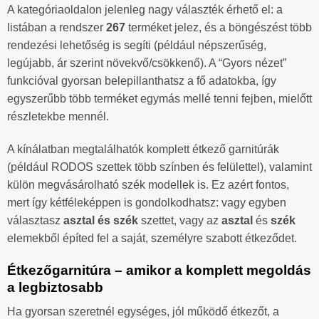
A kategóriaoldalon jelenleg nagy választék érhető el: a
listában a rendszer
267
terméket jelez, és a böngészést több
rendezési lehetőség is segíti (például népszerűség,
legújabb, ár szerint növekvő/csökkenő). A “Gyors nézet”
funkcióval gyorsan belepillanthatsz a fő adatokba, így
egyszerűbb több terméket egymás mellé tenni fejben, mielőtt
részletekbe mennél.
A kínálatban megtalálhatók komplett étkező garnitúrák
(például RODOS szettek több színben és felülettel), valamint
külön megvásárolható szék modellek is. Ez azért fontos,
mert így kétféleképpen is gondolkodhatsz: vagy egyben
választasz
asztal és szék
szettet, vagy az
asztal
és
szék
elemekből építed fel a saját, személyre szabott étkeződet.
Étkezőgarnitúra – amikor a komplett megoldás
a legbiztosabb
Ha gyorsan szeretnél egységes, jól működő étkezőt, a