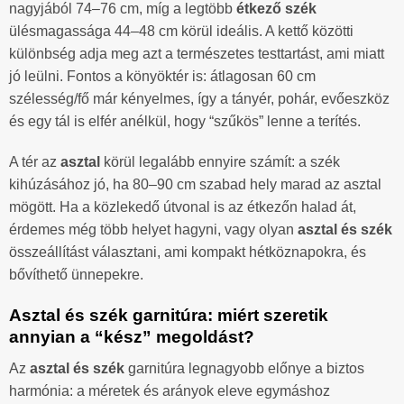
nagyjából 74–76 cm, míg a legtöbb
étkező szék
ülésmagassága 44–48 cm körül ideális. A kettő közötti
különbség adja meg azt a természetes testtartást, ami miatt
jó leülni. Fontos a könyöktér is: átlagosan 60 cm
szélesség/fő már kényelmes, így a tányér, pohár, evőeszköz
és egy tál is elfér anélkül, hogy “szűkös” lenne a terítés.
A tér az
asztal
körül legalább ennyire számít: a szék
kihúzásához jó, ha 80–90 cm szabad hely marad az asztal
mögött. Ha a közlekedő útvonal is az étkezőn halad át,
érdemes még több helyet hagyni, vagy olyan
asztal és szék
összeállítást választani, ami kompakt hétköznapokra, és
bővíthető ünnepekre.
Asztal és szék garnitúra: miért szeretik
annyian a “kész” megoldást?
Az
asztal és szék
garnitúra legnagyobb előnye a biztos
harmónia: a méretek és arányok eleve egymáshoz