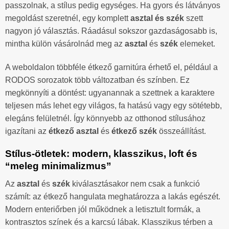
passzolnak, a stílus pedig egységes. Ha gyors és látványos
megoldást szeretnél, egy komplett
asztal és szék
szett
nagyon jó választás. Ráadásul sokszor gazdaságosabb is,
mintha külön vásárolnád meg az
asztal
és
szék
elemeket.
A weboldalon többféle étkező garnitúra érhető el, például a
RODOS sorozatok több változatban és színben. Ez
megkönnyíti a döntést: ugyanannak a szettnek a karaktere
teljesen más lehet egy világos, fa hatású vagy egy sötétebb,
elegáns felületnél. Így könnyebb az otthonod stílusához
igazítani az
étkező asztal
és
étkező szék
összeállítást.
Stílus-ötletek: modern, klasszikus, loft és
“meleg minimalizmus”
Az
asztal
és
szék
kiválasztásakor nem csak a funkció
számít: az étkező hangulata meghatározza a lakás egészét.
Modern enteriőrben jól működnek a letisztult formák, a
kontrasztos színek és a karcsú lábak. Klasszikus térben a