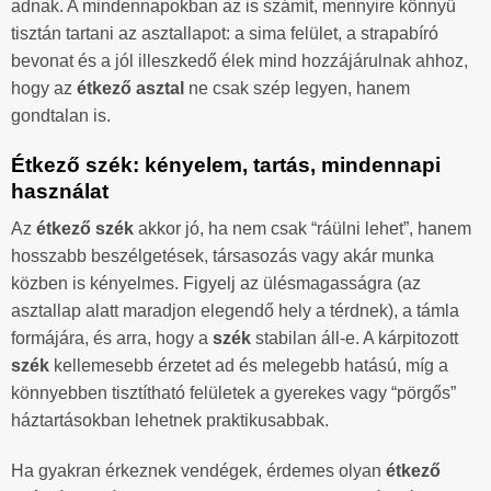
adnak. A mindennapokban az is számít, mennyire könnyű
tisztán tartani az asztallapot: a sima felület, a strapabíró
bevonat és a jól illeszkedő élek mind hozzájárulnak ahhoz,
hogy az
étkező asztal
ne csak szép legyen, hanem
gondtalan is.
Étkező szék: kényelem, tartás, mindennapi
használat
Az
étkező szék
akkor jó, ha nem csak “ráülni lehet”, hanem
hosszabb beszélgetések, társasozás vagy akár munka
közben is kényelmes. Figyelj az ülésmagasságra (az
asztallap alatt maradjon elegendő hely a térdnek), a támla
formájára, és arra, hogy a
szék
stabilan áll-e. A kárpitozott
szék
kellemesebb érzetet ad és melegebb hatású, míg a
könnyebben tisztítható felületek a gyerekes vagy “pörgős”
háztartásokban lehetnek praktikusabbak.
Ha gyakran érkeznek vendégek, érdemes olyan
étkező