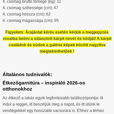
4. csomag bruttó tömege (kg): 11
4. csomag szélessége (cm): 47
4. csomag hossza (cm): 62
4. csomag magassága (cm): 95
Figyelem: Árajánlat kérés esetén kérjük a megjegyzés
rovatba beírni a választott kárpit nevét és kódját! A kárpit
családok és kódok a galéria képek között nagyítva
megtekinthetőek !
Általános tudnivalók:
Étkezőgarnitúra – inspiráló 2026-os
otthonokhoz
Az étkező a lakás egyik legfontosabb találkozópontja: itt
indul a reggel, itt beszéljük meg a napot, és itt ülünk le
vendégekkel egy hosszabb vacsorára is. Ehhez a térhez