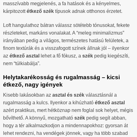
masszívabb megjelenés, a fa hatások és a kényelmes,
kárpitozott
étkező szék
típusok adnak otthonos érzetet.
Loft hangulathoz bátran válassz sötétebb tónusokat, fekete
részleteket, markáns vonalakat. A “meleg minimalizmus”
irányában pedig a világos, természetes hatású felületek, a
finom textúrák és a visszafogott színek állnak jól – ilyenkor
az
étkező asztal
lehet a fő fókusz, a
szék
pedig kiegészíti,
nem “túlkiabálja”.
Helytakarékosság és rugalmasság – kicsi
étkező, nagy igények
Kisebb lakásokban az
asztal és szék
választásnál a
rugalmasság a kulcs. Ilyenkor a kihúzható
étkező asztal
azért praktikus, mert hétköznap nem foglal sok helyet, mégis
bővíthető. A könnyű, mozgatható
szék
pedig segít abban,
hogy a tér alkalmazkodjon a mindennapokhoz: gyorsan át
lehet rendezni, ha vendégek jönnek, vagy ha több szabad