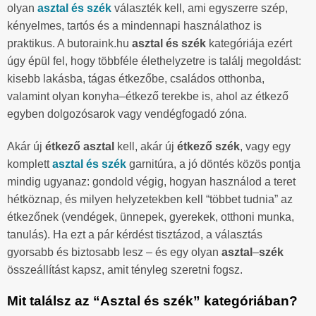
olyan
asztal és szék
választék kell, ami egyszerre szép,
kényelmes, tartós és a mindennapi használathoz is
praktikus. A butoraink.hu
asztal és szék
kategóriája ezért
úgy épül fel, hogy többféle élethelyzetre is találj megoldást:
kisebb lakásba, tágas étkezőbe, családos otthonba,
valamint olyan konyha–étkező terekbe is, ahol az étkező
egyben dolgozósarok vagy vendégfogadó zóna.
Akár új
étkező asztal
kell, akár új
étkező szék
, vagy egy
komplett
asztal és szék
garnitúra, a jó döntés közös pontja
mindig ugyanaz: gondold végig, hogyan használod a teret
hétköznap, és milyen helyzetekben kell “többet tudnia” az
étkezőnek (vendégek, ünnepek, gyerekek, otthoni munka,
tanulás). Ha ezt a pár kérdést tisztázod, a választás
gyorsabb és biztosabb lesz – és egy olyan
asztal
–
szék
összeállítást kapsz, amit tényleg szeretni fogsz.
Mit találsz az “Asztal és szék” kategóriában?