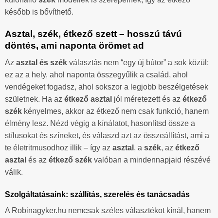
később is bővíthető.
Asztal, szék, étkező szett – hosszú távú
döntés, ami naponta örömet ad
Az
asztal és szék
választás nem “egy új bútor” a sok közül:
ez az a hely, ahol naponta összegyűlik a család, ahol
vendégeket fogadsz, ahol sokszor a legjobb beszélgetések
születnek. Ha az
étkező asztal
jól méretezett és az
étkező
szék
kényelmes, akkor az étkező nem csak funkció, hanem
élmény lesz. Nézd végig a kínálatot, hasonlítsd össze a
stílusokat és színeket, és válaszd azt az összeállítást, ami a
te életritmusodhoz illik – így az
asztal
, a
szék
, az
étkező
asztal
és az
étkező szék
valóban a mindennapjaid részévé
válik.
Szolgáltatásaink: szállítás, szerelés és tanácsadás
A Robinagyker.hu nemcsak széles választékot kínál, hanem