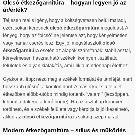
Olcsó étkezőgarnitúra – hogyan legyen jó az
ár/érték?
Teljesen reális igény, hogy a költségvetésen belül maradj,
ezért sokan keresnek
olcsó étkezőgarnitúra
megoldást. A
lényeg, hogy az “olcsó” ne jelentse azt, hogy kényelmetlen
vagy hamar cserés lesz. Egy jól megválasztott
olcsó
étkezőgarnitúra
esetén az alapok számítanak: stabil asztal,
kényelmesen használható székek, könnyen tisztítható
felületek és olyan kialakítás, ami illik a mindennapi élethez.
Gyakorlati tipp: nézd meg a székek formáját és támláját, mert
hosszabb ülésnél a komfort dönt. A másik kulcs a felület:
étkezőben előbb-utóbb mindig történik “valami” (lecsöppen,
kiborul, odakerül a forró bögre). Ha az asztallap könnyen
törölhető, és a székek felülete vagy kárpitja is jól kezelhető,
akkor az
olcsó étkezőgarnitúra
is sokáig szép marad.
Modern étkezőgarnitúra – stílus és működés