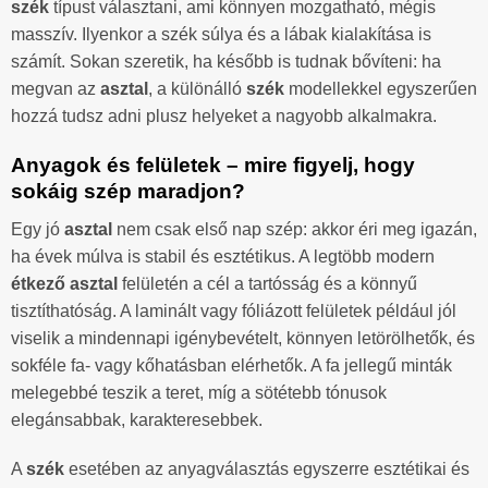
szék
típust választani, ami könnyen mozgatható, mégis
masszív. Ilyenkor a szék súlya és a lábak kialakítása is
számít. Sokan szeretik, ha később is tudnak bővíteni: ha
megvan az
asztal
, a különálló
szék
modellekkel egyszerűen
hozzá tudsz adni plusz helyeket a nagyobb alkalmakra.
Anyagok és felületek – mire figyelj, hogy
sokáig szép maradjon?
Egy jó
asztal
nem csak első nap szép: akkor éri meg igazán,
ha évek múlva is stabil és esztétikus. A legtöbb modern
étkező asztal
felületén a cél a tartósság és a könnyű
tisztíthatóság. A laminált vagy fóliázott felületek például jól
viselik a mindennapi igénybevételt, könnyen letörölhetők, és
sokféle fa- vagy kőhatásban elérhetők. A fa jellegű minták
melegebbé teszik a teret, míg a sötétebb tónusok
elegánsabbak, karakteresebbek.
A
szék
esetében az anyagválasztás egyszerre esztétikai és