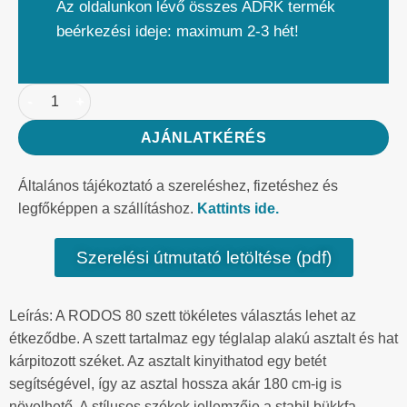
Az oldalunkon lévő összes ADRK termék
beérkezési ideje: maximum 2-3 hét!
AJÁNLATKÉRÉS
Általános tájékoztató a szereléshez, fizetéshez és
legfőképpen a szállításhoz.
Kattints ide.
Szerelési útmutató letöltése (pdf)
Leírás: A RODOS 80 szett tökéletes választás lehet az
étkeződbe. A szett tartalmaz egy téglalap alakú asztalt és hat
kárpitozott széket. Az asztalt kinyithatod egy betét
segítségével, így az asztal hossza akár 180 cm-ig is
növelhető. A stílusos székek jellemzője a stabil bükkfa