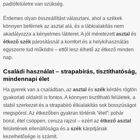
padlófelületre van szükség.
Érdemes olyan összeállítást választani, ahol a székek
könnyen beférnek az asztal alá, és a lábkialakítás nem
akadályozza a kényelmes lábteret. A jól méretezett
asztal
és
étkező szék
párosításnál a komfort és a helykihasználás
egyszerre tud működni – ettől lesz élhető az étkező minden
nap.
Családi használat – strapabírás, tisztíthatóság,
mindennapi élet
Ha gyerek van a családban, az
asztal
és
szék
kérdés rögtön
gyakorlati oldalról is fontos. A könnyen tisztítható felületek, a
stabil szerkezet és a strapabíró élkialakítás sok bosszúságot
megspórol. Az étkezőben gyakran történik “élet”: pohár
borul, étel csöppen, ceruza rajzol – ezért az
étkező asztal
felületének ellenállósága és a
szék
kárpitjának
kezelhetősége is számít.