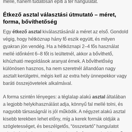
mellé, hanem tudatosan építi a tér hangulatát.
Étkező asztal választási útmutató – méret,
forma, bővíthetőség
Egy
étkező asztal
kiválasztásánál a méret az első. Gondold
végig, hogy hétköznap hány fő eszik együtt, és milyen
gyakran jön vendég. Ha a hétköznapi 2–4 fős használat
mellé időnként 6–8 főt is leültetnél, akkor a bővíthető,
kihúzható megoldások aranyat érnek. A bővíthetőség
különösen hasznos, ha nem szeretnél állandóan nagy
asztalt kerülgetni, mégis kell az extra hely ünnepekkor vagy
baráti összejövetelek alkalmával.
A forma szintén lényeges: a téglalap alakú
asztal
általában
a legjobb helykihasználást adja, könnyű fal mellé tolni, és
nagyobb társaságnál is jól működik. A négyzet alakú asztal
kisebb terekben lehet előny, míg a kerek formák oldják a
szögletességet, és beszélgetős, “összetartó” hangulatot