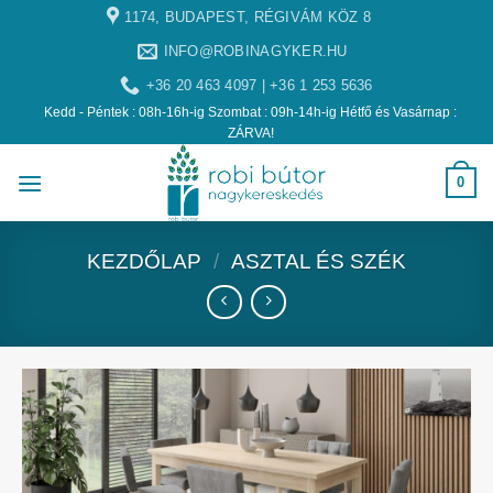
1174, BUDAPEST, RÉGIVÁM KÖZ 8
INFO@ROBINAGYKER.HU
+36 20 463 4097 | +36 1 253 5636
Kedd - Péntek : 08h-16h-ig Szombat : 09h-14h-ig Hétfő és Vasárnap :
ZÁRVA!
0
KEZDŐLAP
/
ASZTAL ÉS SZÉK