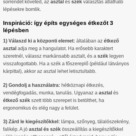
sorrendet követed, az
asztal
és
szék
választás átlátható
lépésekre bomlik.
Inspiráció: így építs egységes étkezőt 3
lépésben
1) Válaszd ki a központi elemet:
általában az
étkező
asztal
adja meg a hangulatot. Ha erősebb karaktert
szeretnél, válassz markánsabb asztalt, és a
szék
legyen
visszafogottabb. Ha a szék a főszereplő (például látványos
kárpittal), akkor az asztal lehet letisztultabb.
2) Gondolj a használatra:
hétköznapi étkezés,
vendégfogadás, munka, tanulás. Ugyanaz a
asztal
és
étkező szék
szett több szerepet is betölthet, ha
ergonomikus és elég nagy a felület.
3) Zárd le kiegészítőkkel:
lámpa, szőnyeg, tálalószekrény,
falikép. A jó
asztal és szék
összeállítás a kiegészítőkkel