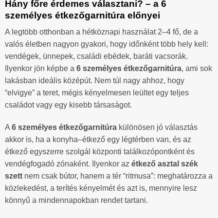
Hány főre érdemes választani? – a 6
személyes étkezőgarnitúra előnyei
A legtöbb otthonban a hétköznapi használat 2–4 fő, de a
valós életben nagyon gyakori, hogy időnként több hely kell:
vendégek, ünnepek, családi ebédek, baráti vacsorák.
Ilyenkor jön képbe a
6 személyes étkezőgarnitúra
, ami sok
lakásban ideális középút. Nem túl nagy ahhoz, hogy
“elvigye” a teret, mégis kényelmesen leültet egy teljes
családot vagy egy kisebb társaságot.
A
6 személyes étkezőgarnitúra
különösen jó választás
akkor is, ha a konyha–étkező egy légtérben van, és az
étkező egyszerre szolgál központi találkozópontként és
vendégfogadó zónaként. Ilyenkor az
étkező asztal szék
szett
nem csak bútor, hanem a tér “ritmusa”: meghatározza a
közlekedést, a terítés kényelmét és azt is, mennyire lesz
könnyű a mindennapokban rendet tartani.