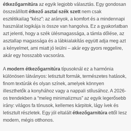
étkezőgarnitúra
az egyik legjobb választás. Egy gondosan
összeállított
étkező asztal szék szett
nem csak
esztétikailag “kész”: az arányok, a komfort és a mindennapi
használat logikája is össze van hangolva. Ez a gyakorlatban
azt jelenti, hogy a szék ülésmagassága, a támla dőlése, az
asztallap magassága és a lábkialakítás együtt adja meg azt
a kényelmet, ami miatt jó leülni – akár egy gyors reggelire,
akár egy hosszabb vacsorára.
A
modern étkezőgarnitúra
típusoknál ez a harmónia
különösen látványos: letisztult formák, természetes hatások,
finom textúrák és olyan színek, amelyek könnyen
illeszthetők a konyhához vagy a nappali stílusához. A 2026-
os trendekben a “meleg minimalizmus” az egyik legerősebb
irány: világos fa tónusok, kellemes kárpitok, lágy ívek és
letisztult részletek. Egy jól eltalált
étkezőgarnitúra
ettől lesz
modern, mégis otthonos.