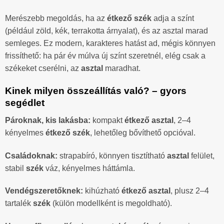
Merészebb megoldás, ha az
étkező szék
adja a színt
(például zöld, kék, terrakotta árnyalat), és az asztal marad
semleges. Ez modern, karakteres hatást ad, mégis könnyen
frissíthető: ha pár év múlva új színt szeretnél, elég csak a
székeket cserélni, az
asztal
maradhat.
Kinek milyen összeállítás való? – gyors
segédlet
Pároknak, kis lakásba:
kompakt
étkező asztal
, 2–4
kényelmes
étkező szék
, lehetőleg bővíthető opcióval.
Családoknak:
strapabíró, könnyen tisztítható
asztal
felület,
stabil
szék
váz, kényelmes háttámla.
Vendégszeretőknek:
kihúzható
étkező asztal
, plusz 2–4
tartalék
szék
(külön modellként is megoldható).