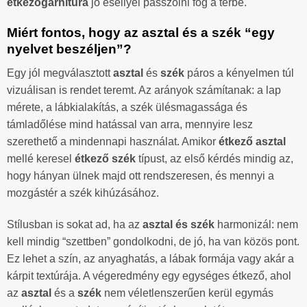
étkezőgarnitúra
jó eséllyel passzolni fog a térbe.
Miért fontos, hogy az asztal és a szék “egy
nyelvet beszéljen”?
Egy jól megválasztott
asztal
és
szék
páros a kényelmen túl
vizuálisan is rendet teremt. Az arányok számítanak: a lap
mérete, a lábkialakítás, a szék ülésmagassága és
támladőlése mind hatással van arra, mennyire lesz
szerethető a mindennapi használat. Amikor
étkező asztal
mellé keresel
étkező szék
típust, az első kérdés mindig az,
hogy hányan ülnek majd ott rendszeresen, és mennyi a
mozgástér a szék kihúzásához.
Stílusban is sokat ad, ha az
asztal és szék
harmonizál: nem
kell mindig “szettben” gondolkodni, de jó, ha van közös pont.
Ez lehet a szín, az anyaghatás, a lábak formája vagy akár a
kárpit textúrája. A végeredmény egy egységes étkező, ahol
az
asztal
és a
szék
nem véletlenszerűen kerül egymás