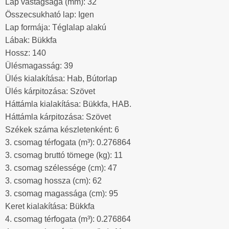
Lap vastagsága (mm): 32
Összecsukható lap: Igen
Lap formája: Téglalap alakú
Lábak: Bükkfa
Hossz: 140
Ülésmagasság: 39
Ülés kialakítása: Hab, Bútorlap
Ülés kárpitozása: Szövet
Háttámla kialakítása: Bükkfa, HAB.
Háttámla kárpitozása: Szövet
Székek száma készletenként: 6
3. csomag térfogata (m³): 0.276864
3. csomag bruttó tömege (kg): 11
3. csomag szélessége (cm): 47
3. csomag hossza (cm): 62
3. csomag magassága (cm): 95
Keret kialakítása: Bükkfa
4. csomag térfogata (m³): 0.276864