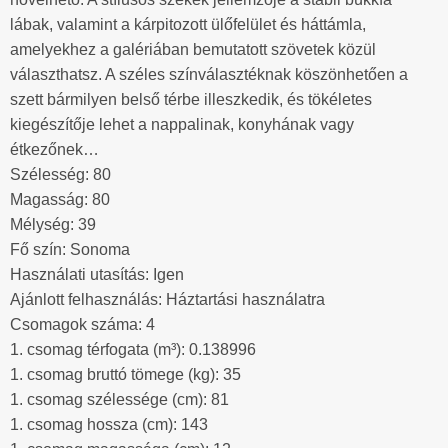
lábak, valamint a kárpitozott ülőfelület és háttámla,
amelyekhez a galériában bemutatott szövetek közül
választhatsz. A széles színválasztéknak köszönhetően a
szett bármilyen belső térbe illeszkedik, és tökéletes
kiegészítője lehet a nappalinak, konyhának vagy
étkezőnek…
Szélesség: 80
Magasság: 80
Mélység: 39
Fő szín: Sonoma
Használati utasítás: Igen
Ajánlott felhasználás: Háztartási használatra
Csomagok száma: 4
1. csomag térfogata (m³): 0.138996
1. csomag bruttó tömege (kg): 35
1. csomag szélessége (cm): 81
1. csomag hossza (cm): 143