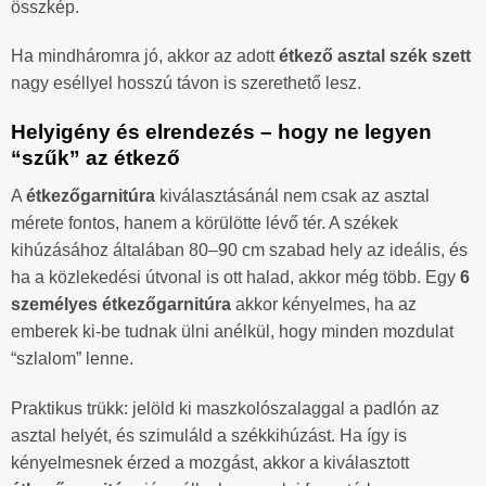
összkép.
Ha mindháromra jó, akkor az adott
étkező asztal szék szett
nagy eséllyel hosszú távon is szerethető lesz.
Helyigény és elrendezés – hogy ne legyen
“szűk” az étkező
A
étkezőgarnitúra
kiválasztásánál nem csak az asztal
mérete fontos, hanem a körülötte lévő tér. A székek
kihúzásához általában 80–90 cm szabad hely az ideális, és
ha a közlekedési útvonal is ott halad, akkor még több. Egy
6
személyes étkezőgarnitúra
akkor kényelmes, ha az
emberek ki-be tudnak ülni anélkül, hogy minden mozdulat
“szlalom” lenne.
Praktikus trükk: jelöld ki maszkolószalaggal a padlón az
asztal helyét, és szimuláld a székkihúzást. Ha így is
kényelmesnek érzed a mozgást, akkor a kiválasztott