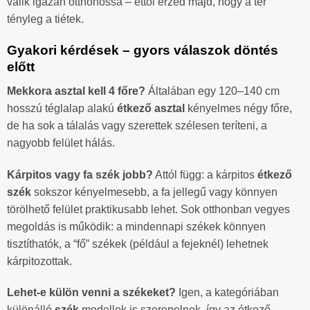
válik igazán otthonossá – ettől érzed majd, hogy a tér
tényleg a tiétek.
Gyakori kérdések – gyors válaszok döntés
előtt
Mekkora asztal kell 4 főre?
Általában egy 120–140 cm
hosszú téglalap alakú
étkező asztal
kényelmes négy főre,
de ha sok a tálalás vagy szerettek szélesen teríteni, a
nagyobb felület hálás.
Kárpitos vagy fa szék jobb?
Attól függ: a kárpitos
étkező
szék
sokszor kényelmesebb, a fa jellegű vagy könnyen
törölhető felület praktikusabb lehet. Sok otthonban vegyes
megoldás is működik: a mindennapi székek könnyen
tisztíthatók, a “fő” székek (például a fejeknél) lehetnek
kárpitozottak.
Lehet-e külön venni a székeket?
Igen, a kategóriában
különálló
szék
modellek is szerepelnek, így az étkező