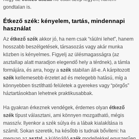
gondtalan is.
Étkező szék: kényelem, tartás, mindennapi
használat
Az
étkező szék
akkor jó, ha nem csak “ráülni lehet”, hanem
hosszabb beszélgetések, társasozás vagy akár munka
közben is kényelmes. Figyelj az ülésmagasságra (az
asztallap alatt maradjon elegendő hely a térdnek), a támla
formájára, és arra, hogy a
szék
stabilan áll-e. A kárpitozott
szék
kellemesebb érzetet ad és melegebb hatású, míg a
könnyebben tisztítható felületek a gyerekes vagy “pörgős”
háztartásokban lehetnek praktikusabbak.
Ha gyakran érkeznek vendégek, érdemes olyan
étkező
szék
típust választani, ami könnyen mozgatható, mégis
masszív. Ilyenkor a szék súlya és a lábak kialakítása is
számít. Sokan szeretik, ha később is tudnak bővíteni: ha
megvan az
asztal
, a különálló
szék
modellekkel egyszerűen