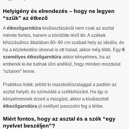
Helyigény és elrendezés – hogy ne legyen
“szűk” az étkező
A
étkezőgarnitúra
kiválasztásánál nem csak az asztal
mérete fontos, hanem a körülötte lévő tér. A székek
kihúzásához általában 80–90 cm szabad hely az ideális, és
ha a közlekedési útvonal is ott halad, akkor még több. Egy
6
személyes étkezőgarnitúra
akkor kényelmes, ha az
emberek ki-be tudnak ülni anélkül, hogy minden mozdulat
“szlalom” lenne.
Praktikus trükk: jelöld ki maszkolószalaggal a padlón az
asztal helyét, és szimuláld a székkihúzást. Ha így is
kényelmesnek érzed a mozgást, akkor a kiválasztott
étkezőgarnitúra
jó eséllyel passzolni fog a térbe.
Miért fontos, hogy az asztal és a szék “egy
nyelvet beszéljen”?