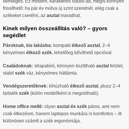
semleges. Ez modern, karakteres hatást ad, mégis könnyen
frissíthető: ha pár év múlva új színt szeretnél, elég csak a
székeket cserélni, az
asztal
maradhat.
Kinek milyen összeállítás való? – gyors
segédlet
Pároknak, kis lakásba:
kompakt
étkező asztal
, 2–4
kényelmes
étkező szék
, lehetőleg bővíthető opcióval.
Családoknak:
strapabíró, könnyen tisztítható
asztal
felület,
stabil
szék
váz, kényelmes háttámla.
Vendégszeretőknek:
kihúzható
étkező asztal
, plusz 2–4
tartalék
szék
(külön modellként is megoldható).
Home office mellé:
olyan
asztal és szék
páros, ami nem
csak étkezésre, hanem laptopos munkára is komfortos – itt
különösen számít a szék ergonómiája.