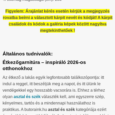
Figyelem: Árajánlat kérés esetén kérjük a megjegyzés
rovatba beírni a választott kárpit nevét és kódját! A kárpit
családok és kódok a galéria képek között nagyítva
megtekinthetőek !
Általános tudnivalók:
Étkezőgarnitúra – inspiráló 2026-os
otthonokhoz
Az étkező a lakás egyik legfontosabb találkozópontja: itt
indul a reggel, itt beszéljük meg a napot, és itt ülünk le
vendégekkel egy hosszabb vacsorára is. Ehhez a térhez
olyan
asztal és szék
választék kell, ami egyszerre szép,
kényelmes, tartós és a mindennapi használathoz is
praktikus. A butoraink.hu
asztal és szék
kategóriája ezért