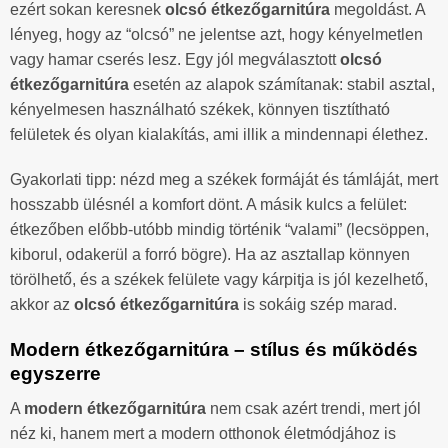
ezért sokan keresnek
olcsó étkezőgarnitúra
megoldást. A
lényeg, hogy az “olcsó” ne jelentse azt, hogy kényelmetlen
vagy hamar cserés lesz. Egy jól megválasztott
olcsó
étkezőgarnitúra
esetén az alapok számítanak: stabil asztal,
kényelmesen használható székek, könnyen tisztítható
felületek és olyan kialakítás, ami illik a mindennapi élethez.
Gyakorlati tipp: nézd meg a székek formáját és támláját, mert
hosszabb ülésnél a komfort dönt. A másik kulcs a felület:
étkezőben előbb-utóbb mindig történik “valami” (lecsöppen,
kiborul, odakerül a forró bögre). Ha az asztallap könnyen
törölhető, és a székek felülete vagy kárpitja is jól kezelhető,
akkor az
olcsó étkezőgarnitúra
is sokáig szép marad.
Modern étkezőgarnitúra – stílus és működés
egyszerre
A
modern étkezőgarnitúra
nem csak azért trendi, mert jól
néz ki, hanem mert a modern otthonok életmódjához is