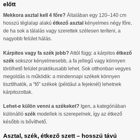
előtt
Mekkora asztal kell 4 főre?
Általában egy 120–140 cm
hosszú téglalap alakú
étkező asztal
kényelmes négy főre,
de ha sok a tálalás vagy szerettek szélesen teríteni, a
nagyobb felület hálás.
Kárpitos vagy fa szék jobb?
Attól függ: a kárpitos
étkező
szék
sokszor kényelmesebb, a fa jellegű vagy könnyen
törölhető felület praktikusabb lehet. Sok otthonban vegyes
megoldás is működik: a mindennapi székek könnyen
tisztíthatók, a “fő” székek (például a fejeknél) lehetnek
kárpitozottak.
Lehet-e külön venni a székeket?
Igen, a kategóriában
különálló
szék
modellek is szerepelnek, így az étkező
később is bővíthető.
Asztal, szék, étkező szett – hosszú távú