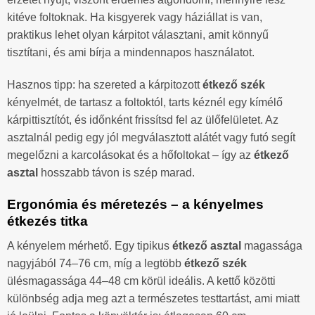
kitéve foltoknak. Ha kisgyerek vagy háziállat is van,
praktikus lehet olyan kárpitot választani, amit könnyű
tisztítani, és ami bírja a mindennapos használatot.
Hasznos tipp: ha szereted a kárpitozott
étkező szék
kényelmét, de tartasz a foltoktól, tarts kéznél egy kímélő
kárpittisztítót, és időnként frissítsd fel az ülőfelületet. Az
asztalnál pedig egy jól megválasztott alátét vagy futó segít
megelőzni a karcolásokat és a hőfoltokat – így az
étkező
asztal
hosszabb távon is szép marad.
Ergonómia és méretezés – a kényelmes
étkezés titka
A kényelem mérhető. Egy tipikus
étkező asztal
magassága
nagyjából 74–76 cm, míg a legtöbb
étkező szék
ülésmagassága 44–48 cm körül ideális. A kettő közötti
különbség adja meg azt a természetes testtartást, ami miatt