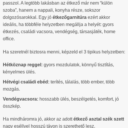
passzol. A legtöbb lakásban az étkező már nem “külön
szoba”, hanem a nappali, konyha része, sokszor
dolgozósarokkal. Egy jó
étkezőgarnitúra
ezért akkor
ideális, ha többféle helyzetben megállja a helyét: gyors
étkezés, családi vacsora, vendégség, társasjáték, home
office.
Ha szeretnél biztosra menni, képzeld el 3 tipikus helyzetben:
Hétköznap reggel:
gyors mozdulatok, könnyű tisztítás,
kényelmes ülés.
Hétvégi családi ebéd:
terítés, tálalás, több ember, több
mozgás.
Vendégvacsora:
hosszabb ülés, beszélgetés, komfort, jó
összkép.
Ha mindháromra jó, akkor az adott
étkező asztal szék szett
nagy eséllyel hosszú távon is szerethető lesz.