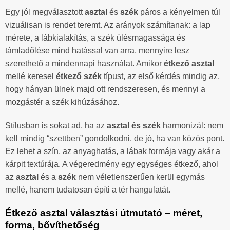
Egy jól megválasztott
asztal
és
szék
páros a kényelmen túl
vizuálisan is rendet teremt. Az arányok számítanak: a lap
mérete, a lábkialakítás, a szék ülésmagassága és
támladőlése mind hatással van arra, mennyire lesz
szerethető a mindennapi használat. Amikor
étkező asztal
mellé keresel
étkező szék
típust, az első kérdés mindig az,
hogy hányan ülnek majd ott rendszeresen, és mennyi a
mozgástér a szék kihúzásához.
Stílusban is sokat ad, ha az
asztal és szék
harmonizál: nem
kell mindig “szettben” gondolkodni, de jó, ha van közös pont.
Ez lehet a szín, az anyaghatás, a lábak formája vagy akár a
kárpit textúrája. A végeredmény egy egységes étkező, ahol
az
asztal
és a
szék
nem véletlenszerűen kerül egymás
mellé, hanem tudatosan építi a tér hangulatát.
Étkező asztal választási útmutató – méret,
forma, bővíthetőség