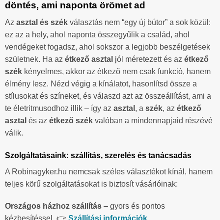
döntés, ami naponta örömet ad
Az
asztal és szék
választás nem “egy új bútor” a sok közül:
ez az a hely, ahol naponta összegyűlik a család, ahol
vendégeket fogadsz, ahol sokszor a legjobb beszélgetések
születnek. Ha az
étkező asztal
jól méretezett és az
étkező
szék
kényelmes, akkor az étkező nem csak funkció, hanem
élmény lesz. Nézd végig a kínálatot, hasonlítsd össze a
stílusokat és színeket, és válaszd azt az összeállítást, ami a
te életritmusodhoz illik – így az
asztal
, a
szék
, az
étkező
asztal
és az
étkező szék
valóban a mindennapjaid részévé
válik.
Szolgáltatásaink: szállítás, szerelés és tanácsadás
A Robinagyker.hu nemcsak széles választékot kínál, hanem
teljes körű szolgáltatásokat is biztosít vásárlóinak:
Országos házhoz szállítás
– gyors és pontos
kézbesítéssel. 👉
Szállítási információk