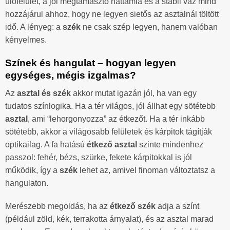
ülőfelület, a jól megtámasztó háttámla és a stabil váz mind
hozzájárul ahhoz, hogy ne legyen sietős az asztalnál töltött
idő. A lényeg: a
szék
ne csak szép legyen, hanem valóban
kényelmes.
Színek és hangulat – hogyan legyen
egységes, mégis izgalmas?
Az
asztal és szék
akkor mutat igazán jól, ha van egy
tudatos színlogika. Ha a tér világos, jól állhat egy sötétebb
asztal
, ami “lehorgonyozza” az étkezőt. Ha a tér inkább
sötétebb, akkor a világosabb felületek és kárpitok tágítják
optikailag. A fa hatású
étkező asztal
szinte mindenhez
passzol: fehér, bézs, szürke, fekete kárpitokkal is jól
működik, így a
szék
lehet az, amivel finoman változtatsz a
hangulaton.
Merészebb megoldás, ha az
étkező szék
adja a színt
(például zöld, kék, terrakotta árnyalat), és az asztal marad