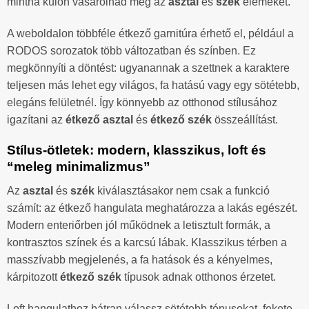
mintha külön vásárolnád meg az
asztal
és
szék
elemeket.
A weboldalon többféle étkező garnitúra érhető el, például a
RODOS sorozatok több változatban és színben. Ez
megkönnyíti a döntést: ugyanannak a szettnek a karaktere
teljesen más lehet egy világos, fa hatású vagy egy sötétebb,
elegáns felületnél. Így könnyebb az otthonod stílusához
igazítani az
étkező asztal
és
étkező szék
összeállítást.
Stílus-ötletek: modern, klasszikus, loft és
“meleg minimalizmus”
Az
asztal
és
szék
kiválasztásakor nem csak a funkció
számít: az étkező hangulata meghatározza a lakás egészét.
Modern enteriőrben jól működnek a letisztult formák, a
kontrasztos színek és a karcsú lábak. Klasszikus térben a
masszívabb megjelenés, a fa hatások és a kényelmes,
kárpitozott
étkező szék
típusok adnak otthonos érzetet.
Loft hangulathoz bátran válassz sötétebb tónusokat, fekete