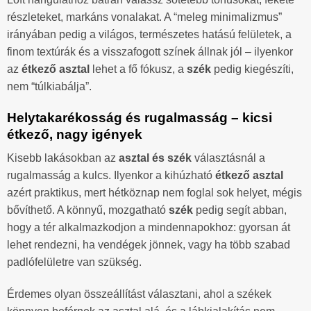
részleteket, markáns vonalakat. A “meleg minimalizmus”
irányában pedig a világos, természetes hatású felületek, a
finom textúrák és a visszafogott színek állnak jól – ilyenkor
az
étkező asztal
lehet a fő fókusz, a
szék
pedig kiegészíti,
nem “túlkiabálja”.
Helytakarékosság és rugalmasság – kicsi
étkező, nagy igények
Kisebb lakásokban az
asztal és szék
választásnál a
rugalmasság a kulcs. Ilyenkor a kihúzható
étkező asztal
azért praktikus, mert hétköznap nem foglal sok helyet, mégis
bővíthető. A könnyű, mozgatható
szék
pedig segít abban,
hogy a tér alkalmazkodjon a mindennapokhoz: gyorsan át
lehet rendezni, ha vendégek jönnek, vagy ha több szabad
padlófelületre van szükség.
Érdemes olyan összeállítást választani, ahol a székek