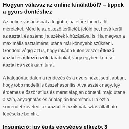
Hogyan válassz az online kínálatból? – tippek
a gyors döntéshez
Az online vásárlásnál a legjobb, ha előre tudod a fő
méreteket. Mérd le az étkező területét, jelöld be, hová kerül
az
asztal
, és számolj a székek kihúzásával is. Ha megvan a
maximális asztalméret, utána már könnyebb szűkíteni.
Gondold végig azt is, hogy inkább külön veszel
étkező
asztal
és
étkező szék
darabokat, vagy egyben keresel
asztal és szék
garnitúrát.
A kategóriaoldalon a rendezés és a gyors nézet segít abban,
hogy több modellt is összehasonlíts. A választék nagy, így
érdemes először stílus és méret alapján dönteni, majd utána
a szín, anyaghatás és ár alapján finomítani. Ha ezt a
sorrendet követed, az
asztal
és
szék
választás átlátható
lépésekre bomlik.
Inspiráció: így építs egységes étkezőt 3