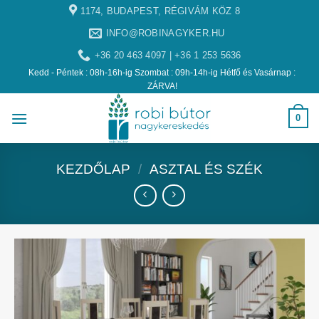
1174, BUDAPEST, RÉGIVÁM KÖZ 8
INFO@ROBINAGYKER.HU
+36 20 463 4097 | +36 1 253 5636
Kedd - Péntek : 08h-16h-ig Szombat : 09h-14h-ig Hétfő és Vasárnap :
ZÁRVA!
0
KEZDŐLAP
/
ASZTAL ÉS SZÉK