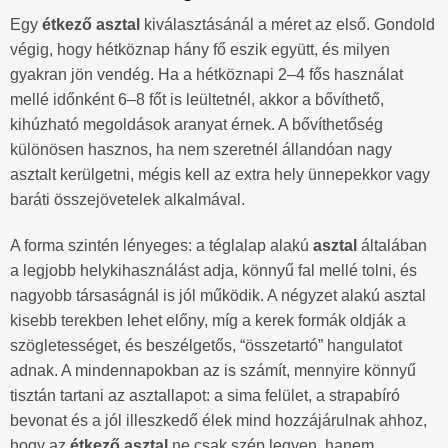
Egy
étkező asztal
kiválasztásánál a méret az első. Gondold
végig, hogy hétköznap hány fő eszik együtt, és milyen
gyakran jön vendég. Ha a hétköznapi 2–4 fős használat
mellé időnként 6–8 főt is leültetnél, akkor a bővíthető,
kihúzható megoldások aranyat érnek. A bővíthetőség
különösen hasznos, ha nem szeretnél állandóan nagy
asztalt kerülgetni, mégis kell az extra hely ünnepekkor vagy
baráti összejövetelek alkalmával.
A forma szintén lényeges: a téglalap alakú
asztal
általában
a legjobb helykihasználást adja, könnyű fal mellé tolni, és
nagyobb társaságnál is jól működik. A négyzet alakú asztal
kisebb terekben lehet előny, míg a kerek formák oldják a
szögletességet, és beszélgetős, “összetartó” hangulatot
adnak. A mindennapokban az is számít, mennyire könnyű
tisztán tartani az asztallapot: a sima felület, a strapabíró
bevonat és a jól illeszkedő élek mind hozzájárulnak ahhoz,
hogy az
étkező asztal
ne csak szép legyen, hanem