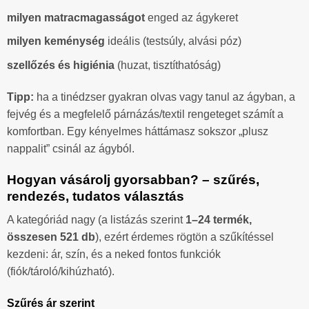
milyen matracmagasságot
enged az ágykeret
milyen keménység
ideális (testsúly, alvási póz)
szellőzés és higiénia
(huzat, tisztíthatóság)
Tipp:
ha a tinédzser gyakran olvas vagy tanul az ágyban, a
fejvég és a megfelelő párnázás/textil rengeteget számít a
komfortban. Egy kényelmes háttámasz sokszor „plusz
nappalit” csinál az ágyból.
Hogyan vásárolj gyorsabban? – szűrés,
rendezés, tudatos választás
A kategóriád nagy (a listázás szerint
1–24 termék,
összesen 521 db
), ezért érdemes rögtön a szűkítéssel
kezdeni: ár, szín, és a neked fontos funkciók
(fiók/tároló/kihúzható).
Szűrés ár szerint