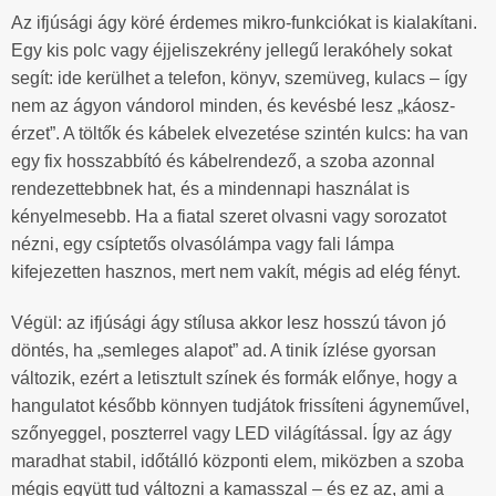
Az ifjúsági ágy köré érdemes mikro-funkciókat is kialakítani.
Egy kis polc vagy éjjeliszekrény jellegű lerakóhely sokat
segít: ide kerülhet a telefon, könyv, szemüveg, kulacs – így
nem az ágyon vándorol minden, és kevésbé lesz „káosz-
érzet”. A töltők és kábelek elvezetése szintén kulcs: ha van
egy fix hosszabbító és kábelrendező, a szoba azonnal
rendezettebbnek hat, és a mindennapi használat is
kényelmesebb. Ha a fiatal szeret olvasni vagy sorozatot
nézni, egy csíptetős olvasólámpa vagy fali lámpa
kifejezetten hasznos, mert nem vakít, mégis ad elég fényt.
Végül: az ifjúsági ágy stílusa akkor lesz hosszú távon jó
döntés, ha „semleges alapot” ad. A tinik ízlése gyorsan
változik, ezért a letisztult színek és formák előnye, hogy a
hangulatot később könnyen tudjátok frissíteni ágyneművel,
szőnyeggel, poszterrel vagy LED világítással. Így az ágy
maradhat stabil, időtálló központi elem, miközben a szoba
mégis együtt tud változni a kamasszal – és ez az, ami a