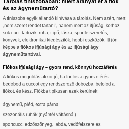
Tárolás tiniszobában: miért aranyat ér a fiók
és az ágyneműtartó?
A tiniszoba egyik állandó kihívása a tárolás. Nem azért, mert
„nem szeret rendet tartani”, hanem mert az ifjúsági korhoz
sok cucc tartozik: ruha, cipő, táska, sportfelszerelés,
könyvek, elektronikai kiegészítők, hobbi eszközök. Itt jön
képbe a
fiókos ifjúsági ágy
és az
ifjúsági ágy
ágyneműtartóval
.
Fiókos ifjúsági ágy – gyors rend, könnyű hozzáférés
A fiókos megoldás akkor jó, ha fontos a gyors elérés:
bedobod a cuccot egy rendszerező dobozba, betolod a
fiókot, és kész. Fiókba tipikusan ezek kerülnek:
ágynemű, pléd, extra párna
szezonális ruhák (nyár/tél váltásnál)
sportcucc, edzőszőnyeg, labda, védőfelszerelés