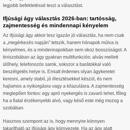
legjobb befektetéssé teszi a választást.
Ifjúsági ágy választás 2026-ban: tartósság,
zajmentesség és mindennapi kényelem
Az ifjúsági ágy akkor lesz igazán jó választás, ha nem csak
a „megérkezés napján” tetszik, hanem hónapok múlva is
kényelmes, és a mindennapokban sem okoz bosszúságot. A
tiniszobában az ágy gyakran multifunkciós: alvás mellett
ülőhely, telefonozós sarok, sokszor a barátokkal való
beszélgetés helye is. Emiatt érdemes olyan ágykeretet
keresni, amely stabil, jó illesztésekkel készül, és nem
hajlamos a nyikorgásra vagy a kilazulásra. A zajmentesség
meglepően fontos: egy apró nyekergés is zavaró lehet, főleg
ha a fiatal érzékenyebb alvó, vagy késő este még mozog a
szobában.
Hasznos szempont az is, hogy mennyire könnyen
takarítható az ifjúsági ágy környezete. Ha az ágy alatt