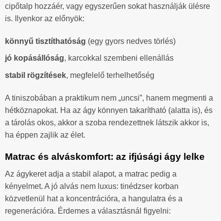
cipőtalp hozzáér, vagy egyszerűen sokat használják ülésre
is. Ilyenkor az előnyök:
könnyű tisztíthatóság
(egy gyors nedves törlés)
jó kopásállóság
, karcokkal szembeni ellenállás
stabil rögzítések
, megfelelő terhelhetőség
A tiniszobában a praktikum nem „uncsi”, hanem megmenti a
hétköznapokat. Ha az ágy könnyen takarítható (alatta is), és
a tárolás okos, akkor a szoba rendezettnek látszik akkor is,
ha éppen zajlik az élet.
Matrac és alváskomfort: az ifjúsági ágy lelke
Az ágykeret adja a stabil alapot, a matrac pedig a
kényelmet. A jó alvás nem luxus: tinédzser korban
közvetlenül hat a koncentrációra, a hangulatra és a
regenerációra. Érdemes a választásnál figyelni: