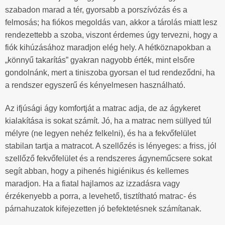
szabadon marad a tér, gyorsabb a porszívózás és a
felmosás; ha fiókos megoldás van, akkor a tárolás miatt lesz
rendezettebb a szoba, viszont érdemes úgy tervezni, hogy a
fiók kihúzásához maradjon elég hely. A hétköznapokban a
„könnyű takarítás” gyakran nagyobb érték, mint elsőre
gondolnánk, mert a tiniszoba gyorsan el tud rendeződni, ha
a rendszer egyszerű és kényelmesen használható.
Az ifjúsági ágy komfortját a matrac adja, de az ágykeret
kialakítása is sokat számít. Jó, ha a matrac nem süllyed túl
mélyre (ne legyen nehéz felkelni), és ha a fekvőfelület
stabilan tartja a matracot. A szellőzés is lényeges: a friss, jól
szellőző fekvőfelület és a rendszeres ágyneműcsere sokat
segít abban, hogy a pihenés higiénikus és kellemes
maradjon. Ha a fiatal hajlamos az izzadásra vagy
érzékenyebb a porra, a levehető, tisztítható matrac- és
párnahuzatok kifejezetten jó befektetésnek számítanak.