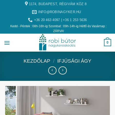
1174, BUDAPEST, RÉGIVÁM KÖZ 8
INFO@ROBINAGYKER.HU
+36 20 463 4097 | +36 1 253 5636
Kedd - Péntek : 08h-16h-ig Szombat : 09h-14h-ig Hétfő és Vasárnap :
ZÁRVA!
0
KEZDŐLAP
/
IFJÚSÁGI ÁGY