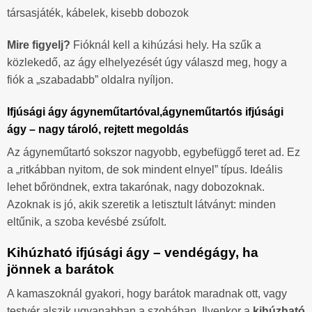
társasjáték, kábelek, kisebb dobozok
Mire figyelj?
Fióknál kell a kihúzási hely. Ha szűk a
közlekedő, az ágy elhelyezését úgy válaszd meg, hogy a
fiók a „szabadabb” oldalra nyíljon.
Ifjúsági ágy ágyneműtartóval,ágyneműtartós ifjúsági
ágy – nagy tároló, rejtett megoldás
Az ágyneműtartó sokszor nagyobb, egybefüggő teret ad. Ez
a „ritkábban nyitom, de sok mindent elnyel” típus. Ideális
lehet bőröndnek, extra takarónak, nagy dobozoknak.
Azoknak is jó, akik szeretik a letisztult látványt: minden
eltűnik, a szoba kevésbé zsúfolt.
Kihúzható ifjúsági ágy – vendégágy, ha
jönnek a barátok
A kamaszoknál gyakori, hogy barátok maradnak ott, vagy
testvér alszik ugyanabban a szobában. Ilyenkor a
kihúzható