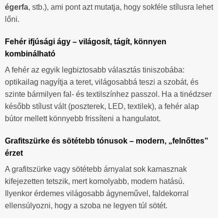
égerfa
, stb.), ami pont azt mutatja, hogy sokféle stílusra lehet
lőni.
Fehér ifjúsági ágy – világosít, tágít, könnyen
kombinálható
A fehér az egyik legbiztosabb választás tiniszobába:
optikailag nagyítja a teret, világosabbá teszi a szobát, és
szinte bármilyen fal- és textilszínhez passzol. Ha a tinédzser
később stílust vált (poszterek, LED, textilek), a fehér alap
bútor mellett könnyebb frissíteni a hangulatot.
Grafitszürke és sötétebb tónusok – modern, „felnőttes”
érzet
A grafitszürke vagy sötétebb árnyalat sok kamasznak
kifejezetten tetszik, mert komolyabb, modern hatású.
Ilyenkor érdemes világosabb ágyneművel, faldekorral
ellensúlyozni, hogy a szoba ne legyen túl sötét.