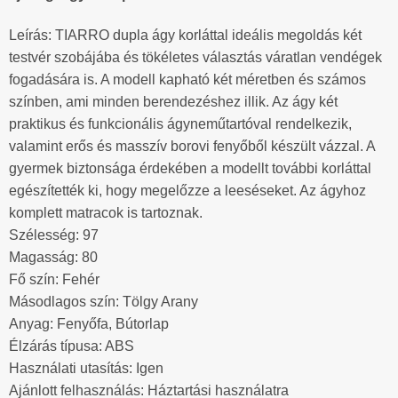
Leírás: TIARRO dupla ágy korláttal ideális megoldás két
testvér szobájába és tökéletes választás váratlan vendégek
fogadására is. A modell kapható két méretben és számos
színben, ami minden berendezéshez illik. Az ágy két
praktikus és funkcionális ágyneműtartóval rendelkezik,
valamint erős és masszív borovi fenyőből készült vázzal. A
gyermek biztonsága érdekében a modellt további korláttal
egészítették ki, hogy megelőzze a leeséseket. Az ágyhoz
komplett matracok is tartoznak.
Szélesség: 97
Magasság: 80
Fő szín: Fehér
Másodlagos szín: Tölgy Arany
Anyag: Fenyőfa, Bútorlap
Élzárás típusa: ABS
Használati utasítás: Igen
Ajánlott felhasználás: Háztartási használatra