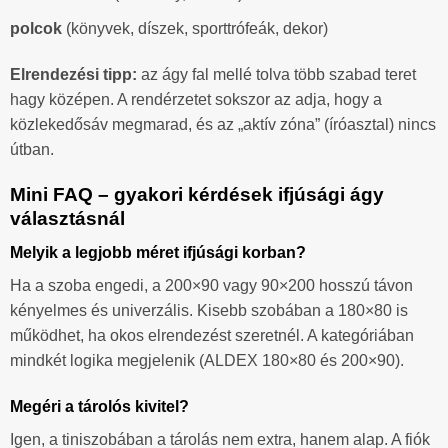
polcok
(könyvek, díszek, sporttrófeák, dekor)
Elrendezési tipp:
az ágy fal mellé tolva több szabad teret
hagy középen. A rendérzetet sokszor az adja, hogy a
közlekedősáv megmarad, és az „aktív zóna” (íróasztal) nincs
útban.
Mini FAQ – gyakori kérdések ifjúsági ágy
választásnál
Melyik a legjobb méret ifjúsági korban?
Ha a szoba engedi, a 200×90 vagy 90×200 hosszú távon
kényelmes és univerzális. Kisebb szobában a 180×80 is
működhet, ha okos elrendezést szeretnél. A kategóriában
mindkét logika megjelenik (ALDEX 180×80 és 200×90).
Megéri a tárolós kivitel?
Igen, a tiniszobában a tárolás nem extra, hanem alap. A fiók