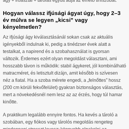
ágy + íróasztal + tárolás együtt adja az élhető tiniszobát.
Hogyan válassz ifjúsági ágyat úgy, hogy 2–3
év múlva se legyen „kicsi” vagy
kényelmetlen?
Az ifjúsági ágy kiválasztásánál sokan csak az aktuális
igényekből indulnak ki, pedig a tinédzser évek alatt a
testalkat, a napirend és a szobahasználat is gyorsan
változik. Érdemes ezért olyan megoldást választani, ami
hosszabb távon is működik: stabil ágykeret, jól kombinálható
matracméret, és letisztult dizájn, amit később is szívesen
néz a fiatal. Ha a szoba mérete engedi, a „felnőttes” hossz
(200 cm körüli fekvőfelület) gyakran biztonságos választás,
mert a növekedésnél nem lesz az az érzés, hogy túl hamar
kinőtte.
A praktikum legalább ennyire fontos. Ha kevés a tároló a
szobában, egy fiókos vagy tárolós megoldás rengeteg