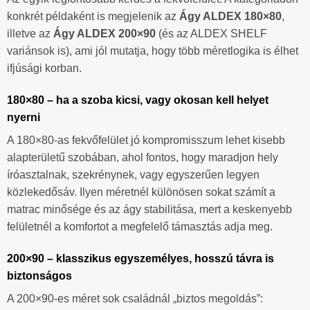
konkrét példaként is megjelenik az
Ágy ALDEX 180×80
,
illetve az
Ágy ALDEX 200×90
(és az ALDEX SHELF
variánsok is), ami jól mutatja, hogy több méretlogika is élhet
ifjúsági korban.
180×80 – ha a szoba kicsi, vagy okosan kell helyet
nyerni
A 180×80-as fekvőfelület jó kompromisszum lehet kisebb
alapterületű szobában, ahol fontos, hogy maradjon hely
íróasztalnak, szekrénynek, vagy egyszerűen legyen
közlekedősáv. Ilyen méretnél különösen sokat számít a
matrac minősége és az ágy stabilitása, mert a keskenyebb
felületnél a komfortot a megfelelő támasztás adja meg.
200×90 – klasszikus egyszemélyes, hosszú távra is
biztonságos
A 200×90-es méret sok családnál „biztos megoldás”: