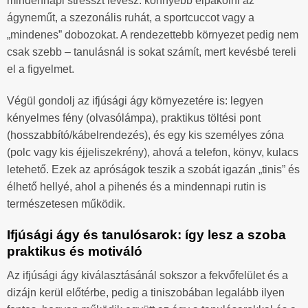
mindennapi stresszt levesz: könnyebb elpakolni az
ágyneműt, a szezonális ruhát, a sportcuccot vagy a
„mindenes” dobozokat. A rendezettebb környezet pedig nem
csak szebb – tanulásnál is sokat számít, mert kevésbé tereli
el a figyelmet.
Végül gondolj az ifjúsági ágy környezetére is: legyen
kényelmes fény (olvasólámpa), praktikus töltési pont
(hosszabbító/kábelrendezés), és egy kis személyes zóna
(polc vagy kis éjjeliszekrény), ahová a telefon, könyv, kulacs
letehető. Ezek az apróságok teszik a szobát igazán „tinis” és
élhető hellyé, ahol a pihenés és a mindennapi rutin is
természetesen működik.
Ifjúsági ágy és tanulósarok: így lesz a szoba
praktikus és motiváló
Az ifjúsági ágy kiválasztásánál sokszor a fekvőfelület és a
dizájn kerül előtérbe, pedig a tiniszobában legalább ilyen