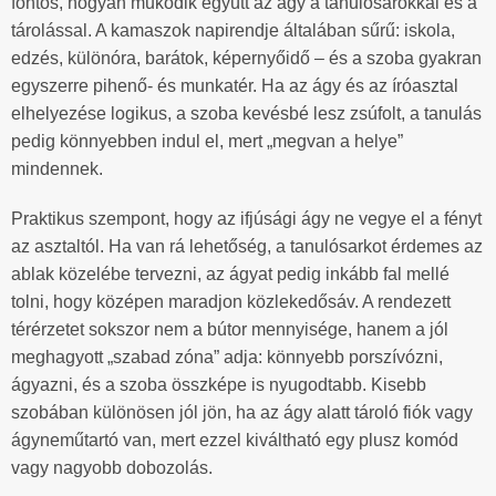
fontos, hogyan működik együtt az ágy a tanulósarokkal és a
tárolással. A kamaszok napirendje általában sűrű: iskola,
edzés, különóra, barátok, képernyőidő – és a szoba gyakran
egyszerre pihenő- és munkatér. Ha az ágy és az íróasztal
elhelyezése logikus, a szoba kevésbé lesz zsúfolt, a tanulás
pedig könnyebben indul el, mert „megvan a helye”
mindennek.
Praktikus szempont, hogy az ifjúsági ágy ne vegye el a fényt
az asztaltól. Ha van rá lehetőség, a tanulósarkot érdemes az
ablak közelébe tervezni, az ágyat pedig inkább fal mellé
tolni, hogy középen maradjon közlekedősáv. A rendezett
térérzetet sokszor nem a bútor mennyisége, hanem a jól
meghagyott „szabad zóna” adja: könnyebb porszívózni,
ágyazni, és a szoba összképe is nyugodtabb. Kisebb
szobában különösen jól jön, ha az ágy alatt tároló fiók vagy
ágyneműtartó van, mert ezzel kiváltható egy plusz komód
vagy nagyobb dobozolás.