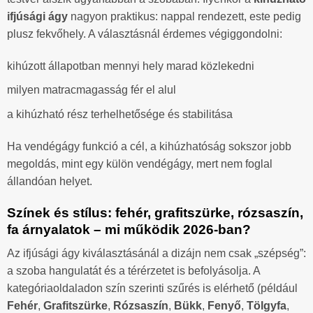
ifjúsági ágy
nagyon praktikus: nappal rendezett, este pedig
plusz fekvőhely. A választásnál érdemes végiggondolni:
kihúzott állapotban mennyi hely marad közlekedni
milyen matracmagasság fér el alul
a kihúzható rész terhelhetősége és stabilitása
Ha vendégágy funkció a cél, a kihúzhatóság sokszor jobb
megoldás, mint egy külön vendégágy, mert nem foglal
állandóan helyet.
Színek és stílus: fehér, grafitszürke, rózsaszín,
fa árnyalatok – mi működik 2026-ban?
Az ifjúsági ágy kiválasztásánál a dizájn nem csak „szépség”:
a szoba hangulatát és a térérzetet is befolyásolja. A
kategóriaoldaladon szín szerinti szűrés is elérhető (például
Fehér
,
Grafitszürke
,
Rózsaszín
,
Bükk
,
Fenyő
,
Tölgyfa
,