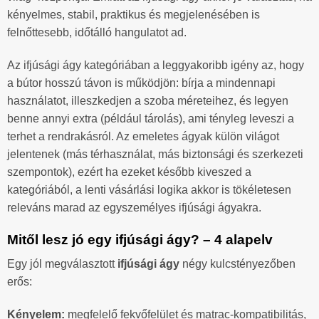
kényelmes, stabil, praktikus és megjelenésében is
felnőttesebb, időtálló hangulatot ad.
Az ifjúsági ágy kategóriában a leggyakoribb igény az, hogy
a bútor hosszú távon is működjön: bírja a mindennapi
használatot, illeszkedjen a szoba méreteihez, és legyen
benne annyi extra (például tárolás), ami tényleg leveszi a
terhet a rendrakásról. Az emeletes ágyak külön világot
jelentenek (más térhasználat, más biztonsági és szerkezeti
szempontok), ezért ha ezeket később kiveszed a
kategóriából, a lenti vásárlási logika akkor is tökéletesen
releváns marad az egyszemélyes ifjúsági ágyakra.
Mitől lesz jó egy ifjúsági ágy? – 4 alapelv
Egy jól megválasztott
ifjúsági ágy
négy kulcstényezőben
erős:
Kényelem:
megfelelő fekvőfelület és matrac-kompatibilitás,