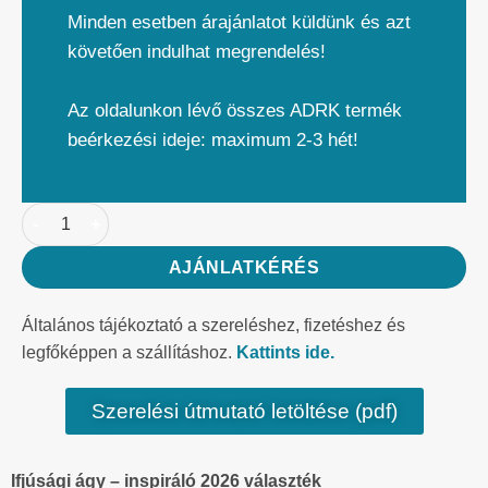
Minden esetben árajánlatot küldünk és azt
követően indulhat megrendelés!
Az oldalunkon lévő összes ADRK termék
beérkezési ideje: maximum 2-3 hét!
AJÁNLATKÉRÉS
Általános tájékoztató a szereléshez, fizetéshez és
legfőképpen a szállításhoz.
Kattints ide.
Szerelési útmutató letöltése (pdf)
Ifjúsági ágy – inspiráló 2026 választék