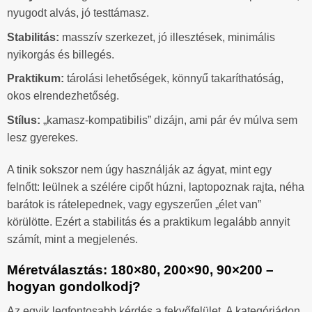
nyugodt alvás, jó testtámasz.
Stabilitás:
masszív szerkezet, jó illesztések, minimális
nyikorgás és billegés.
Praktikum:
tárolási lehetőségek, könnyű takaríthatóság,
okos elrendezhetőség.
Stílus:
„kamasz-kompatibilis” dizájn, ami pár év múlva sem
lesz gyerekes.
A tinik sokszor nem úgy használják az ágyat, mint egy
felnőtt: leülnek a szélére cipőt húzni, laptopoznak rajta, néha
barátok is rátelepednek, vagy egyszerűen „élet van”
körülötte. Ezért a stabilitás és a praktikum legalább annyit
számít, mint a megjelenés.
Méretválasztás: 180×80, 200×90, 90×200 –
hogyan gondolkodj?
Az egyik legfontosabb kérdés a fekvőfelület. A kategóriádon