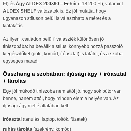
Ft) és
Ágy ALDEX 200×90 – Fehér
(118 200 Ft), valamint
ALDEX SHELF
változatok is. Ez jól mutatja, hogy
ugyanazon stíluson belül is választható a méret és a
kialakítás.
Az ilyen „családon belüli” választék különösen jó
tiniszobába: ha beválik a stílus, könnyebb hozzá passzoló
kiegészítőket (polc, komód, íróasztal) is találni, és a szoba
egységes marad.
Összhang a szobában: ifjúsági ágy + íróasztal
+ tárolás
Egy jól működő tiniszoba nem attól jó, hogy sok bútor van
benne, hanem attól, hogy minden elem a helyén van. Az
ifjúsági ágy mellé általában kell:
íróasztal
(tanulás, laptop, töltők, füzetek)
ruhás tárolás
(szekrény, komód)