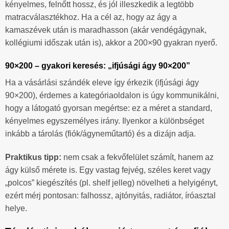
kényelmes, felnőtt hossz, és jól illeszkedik a legtöbb
matracválasztékhoz. Ha a cél az, hogy az ágy a
kamaszévek után is maradhasson (akár vendégágynak,
kollégiumi időszak után is), akkor a 200×90 gyakran nyerő.
90×200 – gyakori keresés: „ifjúsági ágy 90×200”
Ha a vásárlási szándék eleve így érkezik (ifjúsági ágy
90×200), érdemes a kategóriaoldalon is úgy kommunikálni,
hogy a látogató gyorsan megértse: ez a méret a standard,
kényelmes egyszemélyes irány. Ilyenkor a különbséget
inkább a tárolás (fiók/ágyneműtartó) és a dizájn adja.
Praktikus tipp:
nem csak a fekvőfelület számít, hanem az
ágy külső mérete is. Egy vastag fejvég, széles keret vagy
„polcos” kiegészítés (pl. shelf jelleg) növelheti a helyigényt,
ezért mérj pontosan: falhossz, ajtónyitás, radiátor, íróasztal
helye.