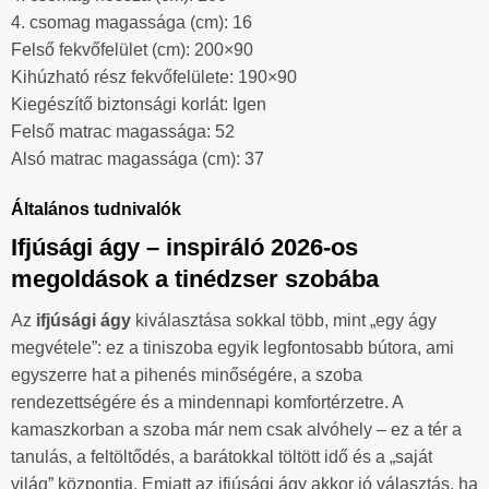
4. csomag magassága (cm): 16
Felső fekvőfelület (cm): 200×90
Kihúzható rész fekvőfelülete: 190×90
Kiegészítő biztonsági korlát: Igen
Felső matrac magassága: 52
Alsó matrac magassága (cm): 37
Általános tudnivalók
Ifjúsági ágy – inspiráló 2026-os
megoldások a tinédzser szobába
Az
ifjúsági ágy
kiválasztása sokkal több, mint „egy ágy
megvétele”: ez a tiniszoba egyik legfontosabb bútora, ami
egyszerre hat a pihenés minőségére, a szoba
rendezettségére és a mindennapi komfortérzetre. A
kamaszkorban a szoba már nem csak alvóhely – ez a tér a
tanulás, a feltöltődés, a barátokkal töltött idő és a „saját
világ” központja. Emiatt az ifjúsági ágy akkor jó választás, ha