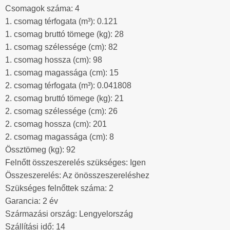
Csomagok száma: 4
1. csomag térfogata (m³): 0.121
1. csomag bruttó tömege (kg): 28
1. csomag szélessége (cm): 82
1. csomag hossza (cm): 98
1. csomag magassága (cm): 15
2. csomag térfogata (m³): 0.041808
2. csomag bruttó tömege (kg): 21
2. csomag szélessége (cm): 26
2. csomag hossza (cm): 201
2. csomag magassága (cm): 8
Össztömeg (kg): 92
Felnőtt összeszerelés szükséges: Igen
Összeszerelés: Az önösszeszereléshez
Szükséges felnőttek száma: 2
Garancia: 2 év
Származási ország: Lengyelország
Szállítási idő: 14