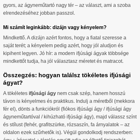
gyors, az ágyneműtartó nagy tér – az választ, ami a szoba
elrendezéséhez jobban passzol.
Mi számít leginkább: dizájn vagy kényelem?
Mindkettő. A dizájn azért fontos, hogy a fiatal szeresse a
saját terét; a kényelem pedig azért, hogy jól aludjon és
kipihent legyen. Jó hír: a modern ifjúsági ágyak többsége
mindkettőt tudja, ha jól választasz méretet és matracot.
Összegzés: hogyan találsz tökéletes ifjúsági
ágyat?
A tökéletes
ifjúsági ágy
nem csak szép, hanem hosszú
távon is kényelmes és praktikus. Indulj a méretből (mekkora
fér el), dönts a funkciókról (fiókos ifjúsági ágy / ifjúsági ágy
ágyneműtartóval / kihúzható ifjúsági ágy), majd válassz színt
és stílust (fehér, grafitszürke, rózsaszín, fa árnyalatok – az
oldalon ezek szűrhetők is). Végül gondolkodj rendszerben: