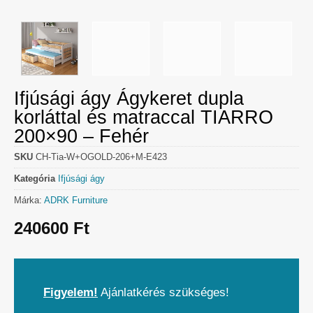
Ifjúsági ágy Ágykeret dupla
korláttal és matraccal TIARRO
200×90 – Fehér
SKU
CH-Tia-W+OGOLD-206+M-E423
Kategória
Ifjúsági ágy
Márka:
ADRK Furniture
240600
Ft
Figyelem!
Ajánlatkérés szükséges!