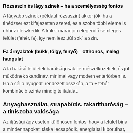
Rózsaszín és lágy színek – ha a személyesség fontos
A lágyabb színek (például rózsaszín) akkor jók, ha a
tinédzser ezt kifejezetten szereti, és a szoba többi eleme is
ehhez illeszkedik. A trükk: maradjon elegendő semleges
felület (fehér, fa), így nem lesz „túl sok” a szín.
Fa árnyalatok (bükk, tölgy, fenyő) – otthonos, meleg
hangulat
A fa hatású felületek barátságosak, természetközeliek, és jól
működnek skandináv, minimal vagy modern enteriőrben is.
Ha a cél a nyugodt, rendezett összkép, a fa + fehér
kombináció szinte mindig telitalálat.
Anyaghasználat, strapabírás, takaríthatóság –
a tiniszoba valósága
Az ifjúsági ágy esetén különösen fontos, hogy a felület bírja
a mindennapokat: táska lecsapódik, energiaital kiborulhat,