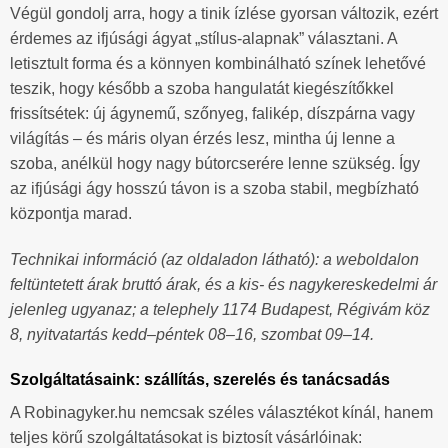
Végül gondolj arra, hogy a tinik ízlése gyorsan változik, ezért
érdemes az ifjúsági ágyat „stílus-alapnak” választani. A
letisztult forma és a könnyen kombinálható színek lehetővé
teszik, hogy később a szoba hangulatát kiegészítőkkel
frissítsétek: új ágynemű, szőnyeg, falikép, díszpárna vagy
világítás – és máris olyan érzés lesz, mintha új lenne a
szoba, anélkül hogy nagy bútorcserére lenne szükség. Így
az ifjúsági ágy hosszú távon is a szoba stabil, megbízható
központja marad.
Technikai információ (az oldaladon látható): a weboldalon
feltüntetett árak bruttó árak, és a kis- és nagykereskedelmi ár
jelenleg ugyanaz; a telephely 1174 Budapest, Régivám köz
8, nyitvatartás kedd–péntek 08–16, szombat 09–14.
Szolgáltatásaink: szállítás, szerelés és tanácsadás
A Robinagyker.hu nemcsak széles választékot kínál, hanem
teljes körű szolgáltatásokat is biztosít vásárlóinak: