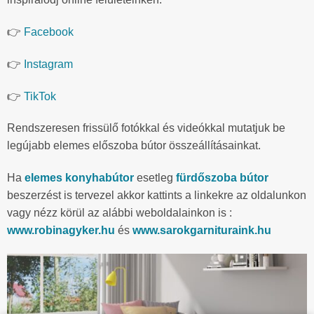
👉
Facebook
👉
Instagram
👉
TikTok
Rendszeresen frissülő fotókkal és videókkal mutatjuk be
legújabb elemes előszoba bútor összeállításainkat.
Ha
elemes konyhabútor
esetleg
fürdőszoba bútor
beszerzést is tervezel akkor kattints a linkekre az oldalunkon
vagy nézz körül az alábbi weboldalainkon is :
www.robinagyker.hu
és
www.sarokgarnituraink.hu