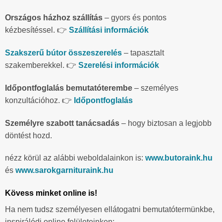
Országos házhoz szállítás
– gyors és pontos
kézbesítéssel. 👉
Szállítási információk
Szakszerű bútor összeszerelés
– tapasztalt
szakemberekkel. 👉
Szerelési információk
Időpontfoglalás bemutatóterembe
– személyes
konzultációhoz. 👉
Időpontfoglalás
Személyre szabott tanácsadás
– hogy biztosan a legjobb
döntést hozd.
nézz körül az alábbi weboldalainkon is:
www.butoraink.hu
és
www.sarokgarnituraink.hu
Kövess minket online is!
Ha nem tudsz személyesen ellátogatni bemutatótermünkbe,
inspirálódj online felületeinken: