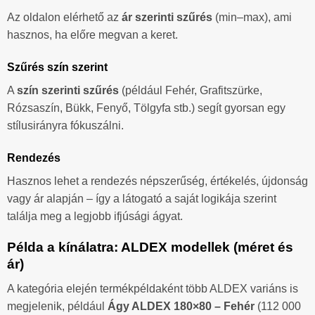
Az oldalon elérhető az
ár szerinti szűrés
(min–max), ami
hasznos, ha előre megvan a keret.
Szűrés szín szerint
A
szín szerinti szűrés
(például Fehér, Grafitszürke,
Rózsaszín, Bükk, Fenyő, Tölgyfa stb.) segít gyorsan egy
stílusirányra fókuszálni.
Rendezés
Hasznos lehet a rendezés népszerűség, értékelés, újdonság
vagy ár alapján – így a látogató a saját logikája szerint
találja meg a legjobb ifjúsági ágyat.
Példa a kínálatra: ALDEX modellek (méret és
ár)
A kategória elején termékpéldaként több ALDEX variáns is
megjelenik, például
Ágy ALDEX 180×80 – Fehér
(112 000