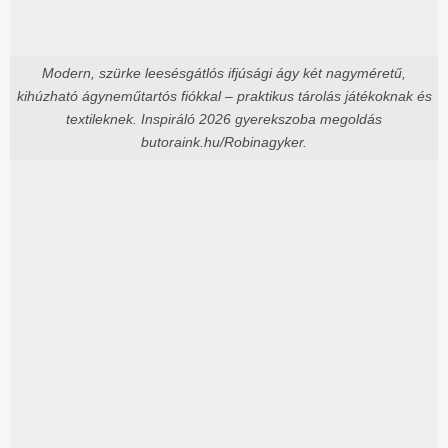
Modern, szürke leesésgátlós ifjúsági ágy két nagyméretű,
kihúzható ágyneműtartós fiókkal – praktikus tárolás játékoknak és
textileknek. Inspiráló 2026 gyerekszoba megoldás
butoraink.hu/Robinagyker.