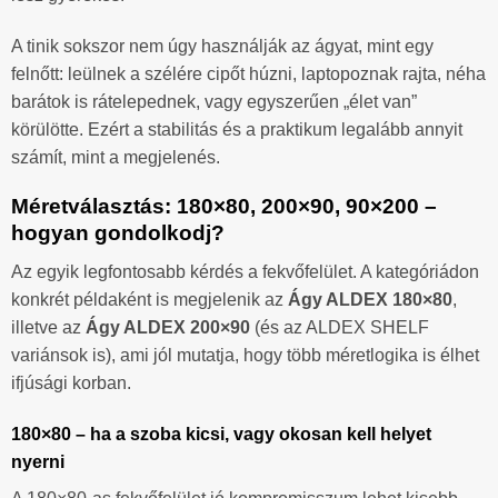
A tinik sokszor nem úgy használják az ágyat, mint egy
felnőtt: leülnek a szélére cipőt húzni, laptopoznak rajta, néha
barátok is rátelepednek, vagy egyszerűen „élet van”
körülötte. Ezért a stabilitás és a praktikum legalább annyit
számít, mint a megjelenés.
Méretválasztás: 180×80, 200×90, 90×200 –
hogyan gondolkodj?
Az egyik legfontosabb kérdés a fekvőfelület. A kategóriádon
konkrét példaként is megjelenik az
Ágy ALDEX 180×80
,
illetve az
Ágy ALDEX 200×90
(és az ALDEX SHELF
variánsok is), ami jól mutatja, hogy több méretlogika is élhet
ifjúsági korban.
180×80 – ha a szoba kicsi, vagy okosan kell helyet
nyerni