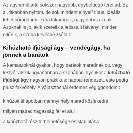
Az ágyneműtartó sokszor nagyobb, egybefüggő teret ad. Ez
a „ritkábban nyitom, de sok mindent elnyel” típus. Ideális
lehet bőröndnek, extra takarónak, nagy dobozoknak.
Azoknak is jó, akik szeretik a letisztult látványt: minden
eltűnik, a szoba kevésbé zsúfolt.
Kihúzható ifjúsági ágy – vendégágy, ha
jönnek a barátok
A kamaszoknál gyakori, hogy barátok maradnak ott, vagy
testvér alszik ugyanabban a szobában. Ilyenkor a
kihúzható
ifjúsági ágy
nagyon praktikus: nappal rendezett, este pedig
plusz fekvőhely. A választásnál érdemes végiggondolni:
kihúzott állapotban mennyi hely marad közlekedni
milyen matracmagasság fér el alul
a kihúzható rész terhelhetősége és stabilitása