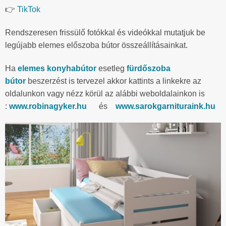
👉
TikTok
Rendszeresen frissülő fotókkal és videókkal mutatjuk be
legújabb elemes előszoba bútor összeállításainkat.
Ha
elemes konyhabútor
esetleg
fürdőszoba
bútor
beszerzést is tervezel akkor kattints a linkekre az
oldalunkon vagy nézz körül az alábbi weboldalainkon is
:
www.robinagyker.hu
és
www.sarokgarnituraink.hu