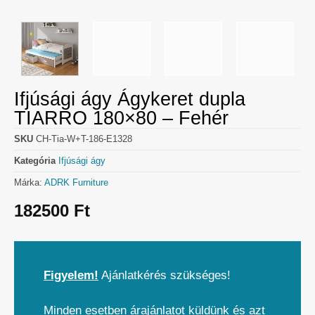
Ifjúsági ágy Ágykeret dupla
TIARRO 180×80 – Fehér
SKU
CH-Tia-W+T-186-E1328
Kategória
Ifjúsági ágy
Márka:
ADRK Furniture
182500
Ft
Figyelem!
Ajánlatkérés szükséges!
Minden esetben árajánlatot küldünk és azt