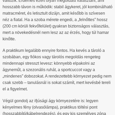
változik. Érdemes ezért olyan megoldást választani, ami
hosszabb távon is működik: stabil ágykeret, jól kombinálható
matracméret, és letisztult dizájn, amit később is szívesen
néz a fiatal. Ha a szoba mérete engedi, a „felnőttes” hossz
(200 cm körüli fekvőfelület) gyakran biztonságos választás,
mert a növekedésnél nem lesz az az érzés, hogy túl hamar
kinőtte.
A praktikum legalább ennyire fontos. Ha kevés a tároló a
szobában, egy fiókos vagy tárolós megoldás rengeteg
mindennapi stresszt levesz: könnyebb elpakolni az
ágyneműt, a szezonális ruhát, a sportcuccot vagy a
„mindenes” dobozokat. A rendezettebb környezet pedig nem
csak szebb – tanulásnál is sokat számít, mert kevésbé tereli
el a figyelmet.
Végül gondolj az ifjúsági ágy környezetére is: legyen
kényelmes fény (olvasólámpa), praktikus töltési pont
(hosszabbító/kábelrendezés), és egy kis személyes zóna