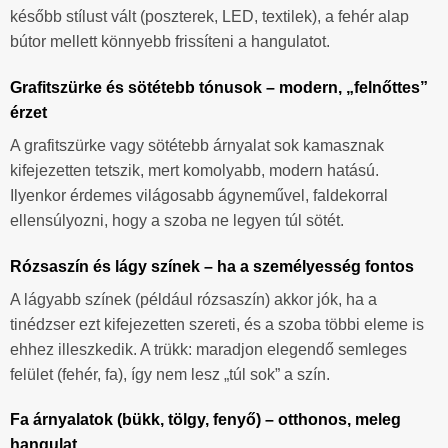
később stílust vált (poszterek, LED, textilek), a fehér alap
bútor mellett könnyebb frissíteni a hangulatot.
Grafitszürke és sötétebb tónusok – modern, „felnőttes”
érzet
A grafitszürke vagy sötétebb árnyalat sok kamasznak
kifejezetten tetszik, mert komolyabb, modern hatású.
Ilyenkor érdemes világosabb ágyneművel, faldekorral
ellensúlyozni, hogy a szoba ne legyen túl sötét.
Rózsaszín és lágy színek – ha a személyesség fontos
A lágyabb színek (például rózsaszín) akkor jók, ha a
tinédzser ezt kifejezetten szereti, és a szoba többi eleme is
ehhez illeszkedik. A trükk: maradjon elegendő semleges
felület (fehér, fa), így nem lesz „túl sok” a szín.
Fa árnyalatok (bükk, tölgy, fenyő) – otthonos, meleg
hangulat