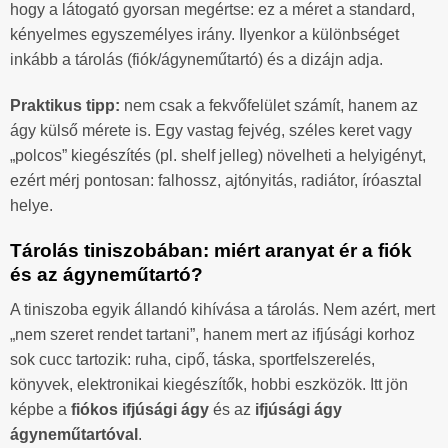
hogy a látogató gyorsan megértse: ez a méret a standard,
kényelmes egyszemélyes irány. Ilyenkor a különbséget
inkább a tárolás (fiók/ágyneműtartó) és a dizájn adja.
Praktikus tipp:
nem csak a fekvőfelület számít, hanem az
ágy külső mérete is. Egy vastag fejvég, széles keret vagy
„polcos” kiegészítés (pl. shelf jelleg) növelheti a helyigényt,
ezért mérj pontosan: falhossz, ajtónyitás, radiátor, íróasztal
helye.
Tárolás tiniszobában: miért aranyat ér a fiók
és az ágyneműtartó?
A tiniszoba egyik állandó kihívása a tárolás. Nem azért, mert
„nem szeret rendet tartani”, hanem mert az ifjúsági korhoz
sok cucc tartozik: ruha, cipő, táska, sportfelszerelés,
könyvek, elektronikai kiegészítők, hobbi eszközök. Itt jön
képbe a
fiókos ifjúsági ágy
és az
ifjúsági ágy
ágyneműtartóval
.