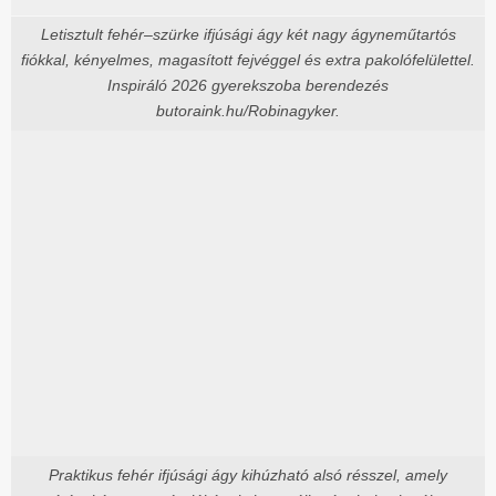
Letisztult fehér–szürke ifjúsági ágy két nagy ágyneműtartós
fiókkal, kényelmes, magasított fejvéggel és extra pakolófelülettel.
Inspiráló 2026 gyerekszoba berendezés
butoraink.hu/Robinagyker.
Praktikus fehér ifjúsági ágy kihúzható alsó résszel, amely