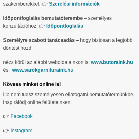
szakemberekkel. 👉
Szerelési információk
Időpontfoglalás bemutatóterembe
– személyes
konzultációhoz. 👉
Időpontfoglalás
Személyre szabott tanácsadás
– hogy biztosan a legjobb
döntést hozd.
nézz körül az alábbi weboldalainkon is:
www.butoraink.hu
és
www.sarokgarnituraink.hu
Kövess minket online is!
Ha nem tudsz személyesen ellátogatni bemutatótermünkbe,
inspirálódj online felületeinken:
👉
Facebook
👉
Instagram