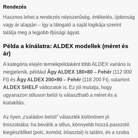
Rendezés
Hasznos lehet a rendezés népszerűség, értékelés, újdonság
vagy ár alapján – így a látogató a saját logikája szerint
találja meg a legjobb ifjúsági ágyat.
Példa a kínálatra: ALDEX modellek (méret és
ár)
A kategória elején termékpéldaként több ALDEX variáns is
megjelenik, például
Ágy ALDEX 180×80 – Fehér
(112 000
Ft) és
Ágy ALDEX 200×90 – Fehér
(118 200 Ft), valamint
ALDEX SHELF
változatok is. Ez jól mutatja, hogy
ugyanazon stíluson belül is választható a méret és a
kialakítás.
Az ilyen „családon belüli” választék különösen jó
tiniszobába: ha beválik a stílus, könnyebb hozzá passzoló
kiegészítőket (polc, komód, íróasztal) is találni, és a szoba