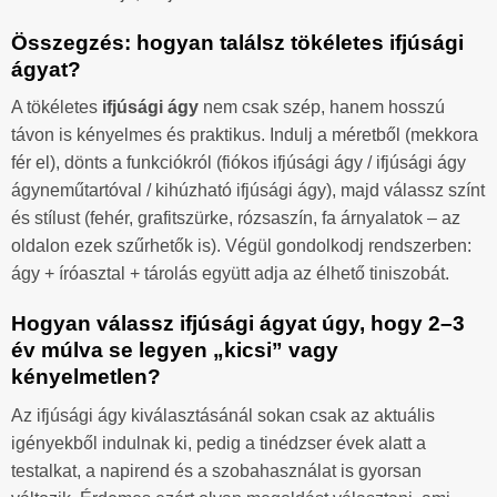
Összegzés: hogyan találsz tökéletes ifjúsági
ágyat?
A tökéletes
ifjúsági ágy
nem csak szép, hanem hosszú
távon is kényelmes és praktikus. Indulj a méretből (mekkora
fér el), dönts a funkciókról (fiókos ifjúsági ágy / ifjúsági ágy
ágyneműtartóval / kihúzható ifjúsági ágy), majd válassz színt
és stílust (fehér, grafitszürke, rózsaszín, fa árnyalatok – az
oldalon ezek szűrhetők is). Végül gondolkodj rendszerben:
ágy + íróasztal + tárolás együtt adja az élhető tiniszobát.
Hogyan válassz ifjúsági ágyat úgy, hogy 2–3
év múlva se legyen „kicsi” vagy
kényelmetlen?
Az ifjúsági ágy kiválasztásánál sokan csak az aktuális
igényekből indulnak ki, pedig a tinédzser évek alatt a
testalkat, a napirend és a szobahasználat is gyorsan