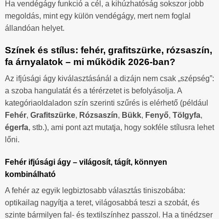
Ha vendégágy funkció a cél, a kihúzhatóság sokszor jobb
megoldás, mint egy külön vendégágy, mert nem foglal
állandóan helyet.
Színek és stílus: fehér, grafitszürke, rózsaszín,
fa árnyalatok – mi működik 2026-ban?
Az ifjúsági ágy kiválasztásánál a dizájn nem csak „szépség”:
a szoba hangulatát és a térérzetet is befolyásolja. A
kategóriaoldaladon szín szerinti szűrés is elérhető (például
Fehér
,
Grafitszürke
,
Rózsaszín
,
Bükk
,
Fenyő
,
Tölgyfa
,
égerfa
, stb.), ami pont azt mutatja, hogy sokféle stílusra lehet
lőni.
Fehér ifjúsági ágy – világosít, tágít, könnyen
kombinálható
A fehér az egyik legbiztosabb választás tiniszobába:
optikailag nagyítja a teret, világosabbá teszi a szobát, és
szinte bármilyen fal- és textilszínhez passzol. Ha a tinédzser