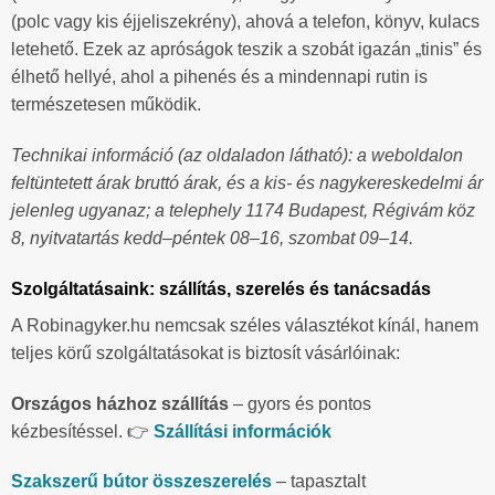
(polc vagy kis éjjeliszekrény), ahová a telefon, könyv, kulacs
letehető. Ezek az apróságok teszik a szobát igazán „tinis” és
élhető hellyé, ahol a pihenés és a mindennapi rutin is
természetesen működik.
Technikai információ (az oldaladon látható): a weboldalon
feltüntetett árak bruttó árak, és a kis- és nagykereskedelmi ár
jelenleg ugyanaz; a telephely 1174 Budapest, Régivám köz
8, nyitvatartás kedd–péntek 08–16, szombat 09–14.
Szolgáltatásaink: szállítás, szerelés és tanácsadás
A Robinagyker.hu nemcsak széles választékot kínál, hanem
teljes körű szolgáltatásokat is biztosít vásárlóinak:
Országos házhoz szállítás
– gyors és pontos
kézbesítéssel. 👉
Szállítási információk
Szakszerű bútor összeszerelés
– tapasztalt