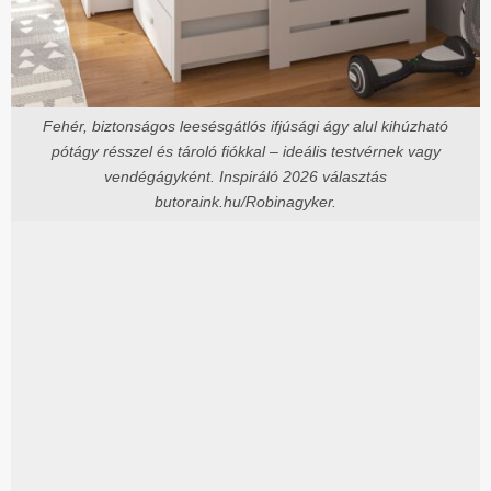
Fehér, biztonságos leesésgátlós ifjúsági ágy alul kihúzható
pótágy résszel és tároló fiókkal – ideális testvérnek vagy
vendégágyként. Inspiráló 2026 választás
butoraink.hu/Robinagyker.