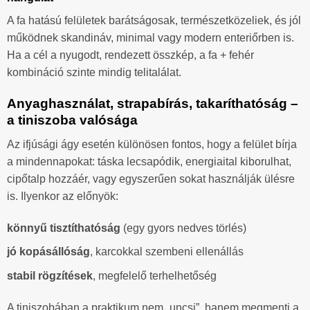
A fa hatású felületek barátságosak, természetközeliek, és jól
működnek skandináv, minimal vagy modern enteriőrben is.
Ha a cél a nyugodt, rendezett összkép, a fa + fehér
kombináció szinte mindig telitalálat.
Anyaghasználat, strapabírás, takaríthatóság –
a tiniszoba valósága
Az ifjúsági ágy esetén különösen fontos, hogy a felület bírja
a mindennapokat: táska lecsapódik, energiaital kiborulhat,
cipőtalp hozzáér, vagy egyszerűen sokat használják ülésre
is. Ilyenkor az előnyök:
könnyű tisztíthatóság
(egy gyors nedves törlés)
jó kopásállóság
, karcokkal szembeni ellenállás
stabil rögzítések
, megfelelő terhelhetőség
A tiniszobában a praktikum nem „uncsi”, hanem megmenti a