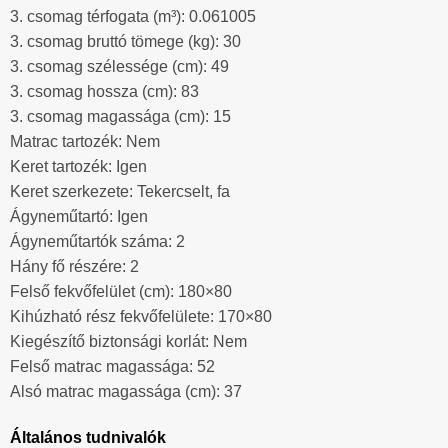
3. csomag térfogata (m³): 0.061005
3. csomag bruttó tömege (kg): 30
3. csomag szélessége (cm): 49
3. csomag hossza (cm): 83
3. csomag magassága (cm): 15
Matrac tartozék: Nem
Keret tartozék: Igen
Keret szerkezete: Tekercselt, fa
Ágyneműtartó: Igen
Ágyneműtartók száma: 2
Hány fő részére: 2
Felső fekvőfelület (cm): 180×80
Kihúzható rész fekvőfelülete: 170×80
Kiegészítő biztonsági korlát: Nem
Felső matrac magassága: 52
Alsó matrac magassága (cm): 37
Általános tudnivalók