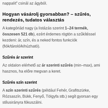
nappalit” csinál az ágyból.
Hogyan vásárolj gyorsabban? – szűrés,
rendezés, tudatos választás
A kategóriád nagy (a listázás szerint
1–24 termék,
összesen 521 db
), ezért érdemes rögtön a szűkítéssel
kezdeni: ár, szín, és a neked fontos funkciók
(fiók/tároló/kihúzható).
Szűrés ár szerint
Az oldalon elérhető az
ár szerinti szűrés
(min–max), ami
hasznos, ha előre megvan a keret.
Szűrés szín szerint
A
szín szerinti szűrés
(például Fehér, Grafitszürke,
Rózsaszín, Bükk, Fenyő, Tölgyfa stb.) segít gyorsan egy
stílusirányra fókuszálni.