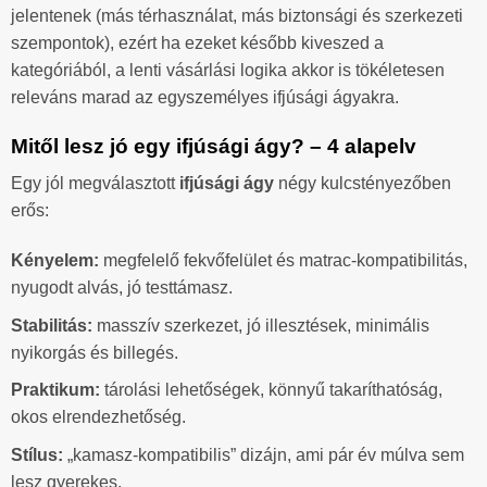
jelentenek (más térhasználat, más biztonsági és szerkezeti
szempontok), ezért ha ezeket később kiveszed a
kategóriából, a lenti vásárlási logika akkor is tökéletesen
releváns marad az egyszemélyes ifjúsági ágyakra.
Mitől lesz jó egy ifjúsági ágy? – 4 alapelv
Egy jól megválasztott
ifjúsági ágy
négy kulcstényezőben
erős:
Kényelem:
megfelelő fekvőfelület és matrac-kompatibilitás,
nyugodt alvás, jó testtámasz.
Stabilitás:
masszív szerkezet, jó illesztések, minimális
nyikorgás és billegés.
Praktikum:
tárolási lehetőségek, könnyű takaríthatóság,
okos elrendezhetőség.
Stílus:
„kamasz-kompatibilis” dizájn, ami pár év múlva sem
lesz gyerekes.