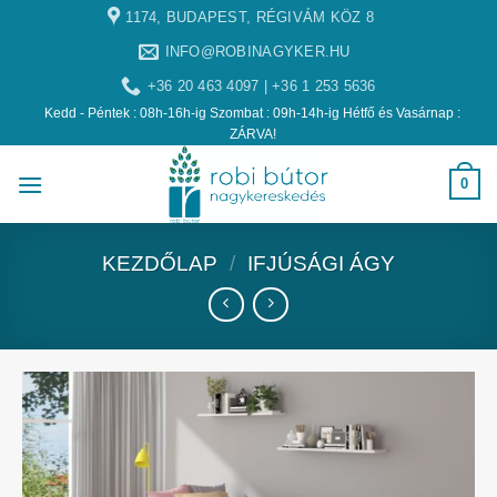
1174, BUDAPEST, RÉGIVÁM KÖZ 8
INFO@ROBINAGYKER.HU
+36 20 463 4097 | +36 1 253 5636
Kedd - Péntek : 08h-16h-ig Szombat : 09h-14h-ig Hétfő és Vasárnap :
ZÁRVA!
0
KEZDŐLAP
/
IFJÚSÁGI ÁGY