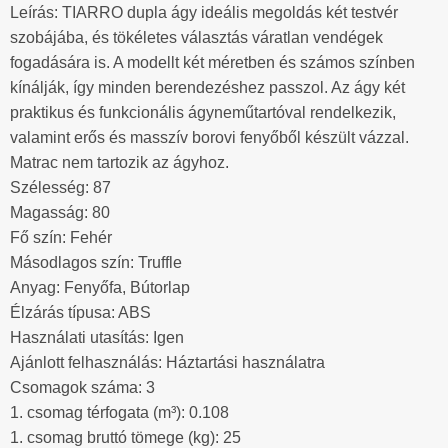
Leírás: TIARRO dupla ágy ideális megoldás két testvér
szobájába, és tökéletes választás váratlan vendégek
fogadására is. A modellt két méretben és számos színben
kínálják, így minden berendezéshez passzol. Az ágy két
praktikus és funkcionális ágyneműtartóval rendelkezik,
valamint erős és masszív borovi fenyőből készült vázzal.
Matrac nem tartozik az ágyhoz.
Szélesség: 87
Magasság: 80
Fő szín: Fehér
Másodlagos szín: Truffle
Anyag: Fenyőfa, Bútorlap
Élzárás típusa: ABS
Használati utasítás: Igen
Ajánlott felhasználás: Háztartási használatra
Csomagok száma: 3
1. csomag térfogata (m³): 0.108
1. csomag bruttó tömege (kg): 25