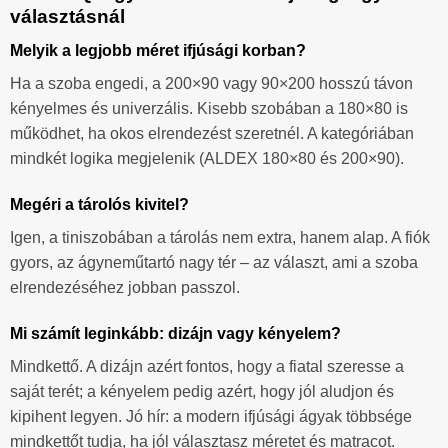
választásnál
Melyik a legjobb méret ifjúsági korban?
Ha a szoba engedi, a 200×90 vagy 90×200 hosszú távon
kényelmes és univerzális. Kisebb szobában a 180×80 is
működhet, ha okos elrendezést szeretnél. A kategóriában
mindkét logika megjelenik (ALDEX 180×80 és 200×90).
Megéri a tárolós kivitel?
Igen, a tiniszobában a tárolás nem extra, hanem alap. A fiók
gyors, az ágyneműtartó nagy tér – az választ, ami a szoba
elrendezéséhez jobban passzol.
Mi számít leginkább: dizájn vagy kényelem?
Mindkettő. A dizájn azért fontos, hogy a fiatal szeresse a
saját terét; a kényelem pedig azért, hogy jól aludjon és
kipihent legyen. Jó hír: a modern ifjúsági ágyak többsége
mindkettőt tudja, ha jól választasz méretet és matracot.