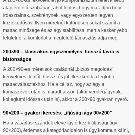
A 180×80-as fekvőfelület jó kompromisszum lehet kisebb
alapterületű szobában, ahol fontos, hogy maradjon hely
íróasztalnak, szekrénynek, vagy egyszerűen legyen
közlekedősáv. Ilyen méretnél különösen sokat számít a
matrac minősége és az ágy stabilitása, mert a keskenyebb
felületnél a komfortot a megfelelő támasztás adja meg.
200×90 – klasszikus egyszemélyes, hosszú távra is
biztonságos
A 200×90-es méret sok családnál „biztos megoldás”:
kényelmes, felnőtt hossz, és jól illeszkedik a legtöbb
matracválasztékhoz. Ha a cél az, hogy az ágy a
kamaszévek után is maradhasson (akár vendégágynak,
kollégiumi időszak után is), akkor a 200×90 gyakran nyerő.
90×200 – gyakori keresés: „ifjúsági ágy 90×200”
Ha a vásárlási szándék eleve így érkezik (ifjúsági ágy
90×200), érdemes a kategóriaoldalon is úgy kommunikálni,