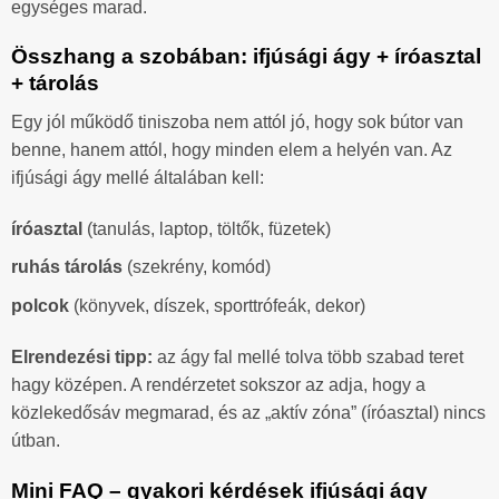
egységes marad.
Összhang a szobában: ifjúsági ágy + íróasztal
+ tárolás
Egy jól működő tiniszoba nem attól jó, hogy sok bútor van
benne, hanem attól, hogy minden elem a helyén van. Az
ifjúsági ágy mellé általában kell:
íróasztal
(tanulás, laptop, töltők, füzetek)
ruhás tárolás
(szekrény, komód)
polcok
(könyvek, díszek, sporttrófeák, dekor)
Elrendezési tipp:
az ágy fal mellé tolva több szabad teret
hagy középen. A rendérzetet sokszor az adja, hogy a
közlekedősáv megmarad, és az „aktív zóna” (íróasztal) nincs
útban.
Mini FAQ – gyakori kérdések ifjúsági ágy