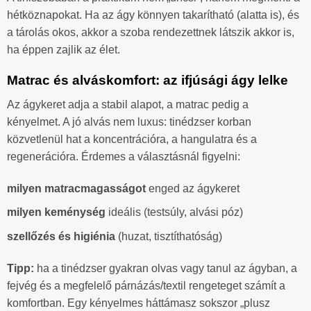
hétköznapokat. Ha az ágy könnyen takarítható (alatta is), és
a tárolás okos, akkor a szoba rendezettnek látszik akkor is,
ha éppen zajlik az élet.
Matrac és alváskomfort: az ifjúsági ágy lelke
Az ágykeret adja a stabil alapot, a matrac pedig a
kényelmet. A jó alvás nem luxus: tinédzser korban
közvetlenül hat a koncentrációra, a hangulatra és a
regenerációra. Érdemes a választásnál figyelni:
milyen matracmagasságot
enged az ágykeret
milyen keménység
ideális (testsúly, alvási póz)
szellőzés és higiénia
(huzat, tisztíthatóság)
Tipp:
ha a tinédzser gyakran olvas vagy tanul az ágyban, a
fejvég és a megfelelő párnázás/textil rengeteget számít a
komfortban. Egy kényelmes háttámasz sokszor „plusz