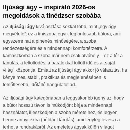
Ifjúsági ágy – inspiráló 2026-os
megoldások a tinédzser szobába
Az
ifjúsági ágy
kiválasztása sokkal több, mint „egy ágy
megvétele”: ez a tiniszoba egyik legfontosabb bútora, ami
egyszerre hat a pihenés minőségére, a szoba
rendezettségére és a mindennapi komfortérzetre. A
kamaszkorban a szoba már nem csak alvóhely – ez a tér a
tanulás, a feltöltődés, a barátokkal töltött idő és a „saját
világ” központja. Emiatt az ifjúsági ágy akkor jó választás, ha
kényelmes, stabil, praktikus és megjelenésében is
felnőttesebb, időtálló hangulatot ad.
Az ifjúsági ágy kategóriában a leggyakoribb igény az, hogy
a bútor hosszú távon is működjön: bírja a mindennapi
használatot, illeszkedjen a szoba méreteihez, és legyen
benne annyi extra (például tárolás), ami tényleg leveszi a
terhet a rendrakásról. Az emeletes ágyak külön világot