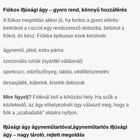
Fiókos ifjúsági ágy – gyors rend, könnyű hozzáférés
A fiókos megoldás akkor jó, ha fontos a gyors elérés:
bedobod a cuccot egy rendszerező dobozba, betolod a
fiókot, és kész. Fiókba tipikusan ezek kerülnek:
ágynemű, pléd, extra párna
szezonális ruhák (nyár/tél váltásnál)
sportcucc, edzőszőnyeg, labda, védőfelszerelés
társasjáték, kábelek, kisebb dobozok
Mire figyelj?
Fióknál kell a kihúzási hely. Ha szűk a
közlekedő, az ágy elhelyezését úgy válaszd meg, hogy a
fiók a „szabadabb” oldalra nyíljon.
Ifjúsági ágy ágyneműtartóval,ágyneműtartós ifjúsági
ágy – nagy tároló, rejtett megoldás