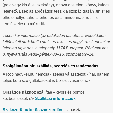
(polc vagy kis éjjeliszekrény), ahová a telefon, könyv, kulacs
letehető. Ezek az apróságok teszik a szobát igazán „tinis” és
élhető hellyé, ahol a pihenés és a mindennapi rutin is
természetesen működik.
Technikai információ (az oldaladon látható): a weboldalon
feltüntetett árak bruttó árak, és a kis- és nagykereskedelmi ár
jelenleg ugyanaz; a telephely 1174 Budapest, Régivám köz
8, nyitvatartás kedd–péntek 08–16, szombat 09–14.
Szolgáltatásaink: szállítás, szerelés és tanácsadás
A Robinagyker.hu nemcsak széles választékot kínál, hanem
teljes körű szolgáltatásokat is biztosít vásárlóinak:
Országos házhoz szállítás
– gyors és pontos
kézbesítéssel. 👉
Szállítási információk
Szakszerű bútor összeszerelés
– tapasztalt