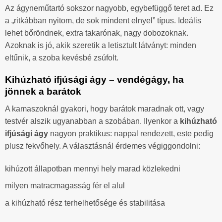
Az ágyneműtartó sokszor nagyobb, egybefüggő teret ad. Ez
a „ritkábban nyitom, de sok mindent elnyel” típus. Ideális
lehet bőröndnek, extra takarónak, nagy dobozoknak.
Azoknak is jó, akik szeretik a letisztult látványt: minden
eltűnik, a szoba kevésbé zsúfolt.
Kihúzható ifjúsági ágy – vendégágy, ha
jönnek a barátok
A kamaszoknál gyakori, hogy barátok maradnak ott, vagy
testvér alszik ugyanabban a szobában. Ilyenkor a
kihúzható
ifjúsági ágy
nagyon praktikus: nappal rendezett, este pedig
plusz fekvőhely. A választásnál érdemes végiggondolni:
kihúzott állapotban mennyi hely marad közlekedni
milyen matracmagasság fér el alul
a kihúzható rész terhelhetősége és stabilitása