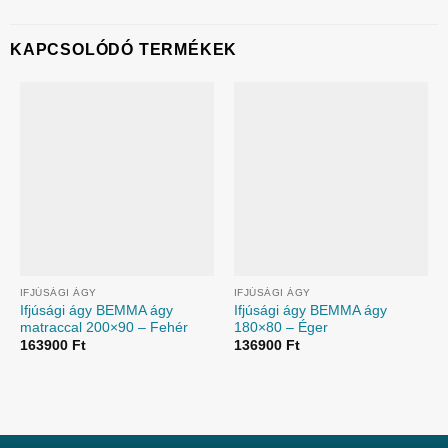
KAPCSOLÓDÓ TERMÉKEK
IFJÚSÁGI ÁGY
IFJÚSÁGI ÁGY
Ifjúsági ágy BEMMA ágy
Ifjúsági ágy BEMMA ágy
matraccal 200×90 – Fehér
180×80 – Éger
163900
Ft
136900
Ft