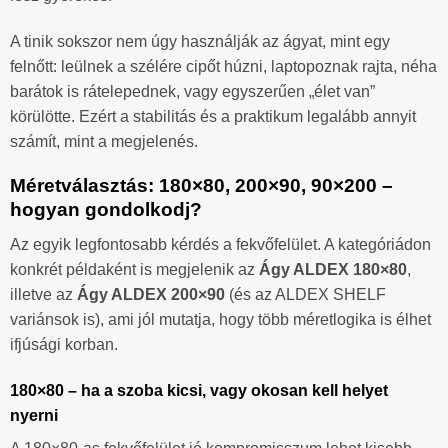
A tinik sokszor nem úgy használják az ágyat, mint egy
felnőtt: leülnek a szélére cipőt húzni, laptopoznak rajta, néha
barátok is rátelepednek, vagy egyszerűen „élet van”
körülötte. Ezért a stabilitás és a praktikum legalább annyit
számít, mint a megjelenés.
Méretválasztás: 180×80, 200×90, 90×200 –
hogyan gondolkodj?
Az egyik legfontosabb kérdés a fekvőfelület. A kategóriádon
konkrét példaként is megjelenik az
Ágy ALDEX 180×80
,
illetve az
Ágy ALDEX 200×90
(és az ALDEX SHELF
variánsok is), ami jól mutatja, hogy több méretlogika is élhet
ifjúsági korban.
180×80 – ha a szoba kicsi, vagy okosan kell helyet
nyerni