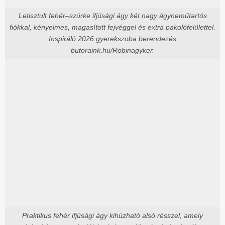
Letisztult fehér–szürke ifjúsági ágy két nagy ágyneműtartós
fiókkal, kényelmes, magasított fejvéggel és extra pakolófelülettel.
Inspiráló 2026 gyerekszoba berendezés
butoraink.hu/Robinagyker.
Praktikus fehér ifjúsági ágy kihúzható alsó résszel, amely