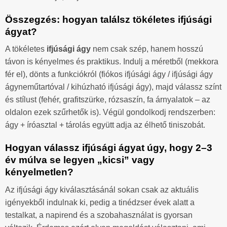
Összegzés: hogyan találsz tökéletes ifjúsági
ágyat?
A tökéletes
ifjúsági ágy
nem csak szép, hanem hosszú
távon is kényelmes és praktikus. Indulj a méretből (mekkora
fér el), dönts a funkciókról (fiókos ifjúsági ágy / ifjúsági ágy
ágyneműtartóval / kihúzható ifjúsági ágy), majd válassz színt
és stílust (fehér, grafitszürke, rózsaszín, fa árnyalatok – az
oldalon ezek szűrhetők is). Végül gondolkodj rendszerben:
ágy + íróasztal + tárolás együtt adja az élhető tiniszobát.
Hogyan válassz ifjúsági ágyat úgy, hogy 2–3
év múlva se legyen „kicsi” vagy
kényelmetlen?
Az ifjúsági ágy kiválasztásánál sokan csak az aktuális
igényekből indulnak ki, pedig a tinédzser évek alatt a
testalkat, a napirend és a szobahasználat is gyorsan