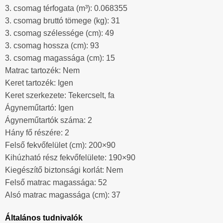
3. csomag térfogata (m³): 0.068355
3. csomag bruttó tömege (kg): 31
3. csomag szélessége (cm): 49
3. csomag hossza (cm): 93
3. csomag magassága (cm): 15
Matrac tartozék: Nem
Keret tartozék: Igen
Keret szerkezete: Tekercselt, fa
Ágyneműtartó: Igen
Ágyneműtartók száma: 2
Hány fő részére: 2
Felső fekvőfelület (cm): 200×90
Kihúzható rész fekvőfelülete: 190×90
Kiegészítő biztonsági korlát: Nem
Felső matrac magassága: 52
Alsó matrac magassága (cm): 37
Általános tudnivalók