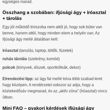
egységes marad.
Összhang a szobában: ifjúsági ágy + íróasztal
+ tárolás
Egy jól működő tiniszoba nem attól jó, hogy sok bútor van
benne, hanem attól, hogy minden elem a helyén van. Az
ifjúsági ágy mellé általában kell:
íróasztal
(tanulás, laptop, töltők, füzetek)
ruhás tárolás
(szekrény, komód)
polcok
(könyvek, díszek, sporttrófeák, dekor)
Elrendezési tipp:
az ágy fal mellé tolva több szabad teret
hagy középen. A rendérzetet sokszor az adja, hogy a
közlekedősáv megmarad, és az „aktív zóna” (íróasztal) nincs
útban.
Mini FAQ – gyakori kérdések ifjúsági ágy