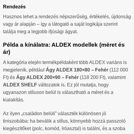
Rendezés
Hasznos lehet a rendezés népszerűség, értékelés, újdonság
vagy ár alapján – így a látogató a saját logikája szerint
találja meg a legjobb ifjúsági ágyat.
Példa a kínálatra: ALDEX modellek (méret és
ár)
A kategória elején termékpéldaként több ALDEX variáns is
megjelenik, például
Ágy ALDEX 180×80 – Fehér
(112 000
Ft) és
Ágy ALDEX 200×90 – Fehér
(118 200 Ft), valamint
ALDEX SHELF
változatok is. Ez jól mutatja, hogy
ugyanazon stíluson belül is választható a méret és a
kialakítás.
Az ilyen „családon belüli” választék különösen jó
tiniszobába: ha beválik a stílus, könnyebb hozzá passzoló
kiegészítőket (polc, komód, íróasztal) is találni, és a szoba