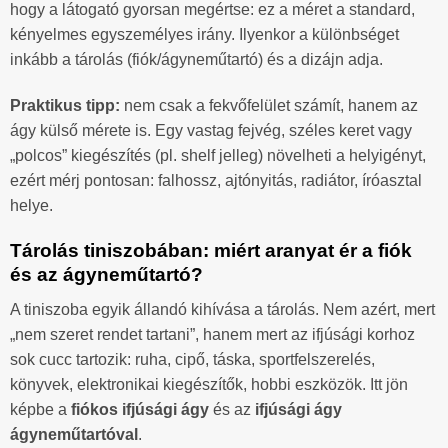
hogy a látogató gyorsan megértse: ez a méret a standard,
kényelmes egyszemélyes irány. Ilyenkor a különbséget
inkább a tárolás (fiók/ágyneműtartó) és a dizájn adja.
Praktikus tipp:
nem csak a fekvőfelület számít, hanem az
ágy külső mérete is. Egy vastag fejvég, széles keret vagy
„polcos” kiegészítés (pl. shelf jelleg) növelheti a helyigényt,
ezért mérj pontosan: falhossz, ajtónyitás, radiátor, íróasztal
helye.
Tárolás tiniszobában: miért aranyat ér a fiók
és az ágyneműtartó?
A tiniszoba egyik állandó kihívása a tárolás. Nem azért, mert
„nem szeret rendet tartani”, hanem mert az ifjúsági korhoz
sok cucc tartozik: ruha, cipő, táska, sportfelszerelés,
könyvek, elektronikai kiegészítők, hobbi eszközök. Itt jön
képbe a
fiókos ifjúsági ágy
és az
ifjúsági ágy
ágyneműtartóval
.