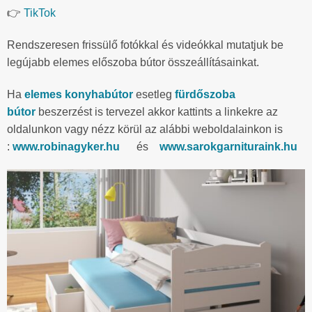
👉
TikTok
Rendszeresen frissülő fotókkal és videókkal mutatjuk be
legújabb elemes előszoba bútor összeállításainkat.
Ha
elemes konyhabútor
esetleg
fürdőszoba
bútor
beszerzést is tervezel akkor kattints a linkekre az
oldalunkon vagy nézz körül az alábbi weboldalainkon is
:
www.robinagyker.hu
és
www.sarokgarnituraink.hu