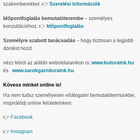
szakemberekkel. 👉
Szerelési információk
Időpontfoglalás bemutatóterembe
– személyes
konzultációhoz. 👉
Időpontfoglalás
Személyre szabott tanácsadás
– hogy biztosan a legjobb
döntést hozd.
nézz körül az alábbi weboldalainkon is:
www.butoraink.hu
és
www.sarokgarnituraink.hu
Kövess minket online is!
Ha nem tudsz személyesen ellátogatni bemutatótermünkbe,
inspirálódj online felületeinken:
👉
Facebook
👉
Instagram