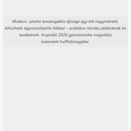
Modern, szürke leesésgátlós ifjúsági ágy két nagyméretű,
kihúzható ágyneműtartós fiókkal – praktikus tárolás játékoknak és
textileknek. Inspiráló 2026 gyerekszoba megoldás
butoraink.hu/Robinagyker.