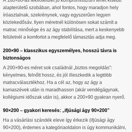
A 180×80-as fekvőfelület jó kompromisszum lehet kisebb
alapterületű szobában, ahol fontos, hogy maradjon hely
íróasztalnak, szekrénynek, vagy egyszerűen legyen
közlekedősáv. Ilyen méretnél különösen sokat számít a
matrac minősége és az ágy stabilitása, mert a keskenyebb
felületnél a komfortot a megfelelő támasztás adja meg.
200×90 – klasszikus egyszemélyes, hosszú távra is
biztonságos
A 200×90-es méret sok családnál „biztos megoldás”:
kényelmes, felnőtt hossz, és jól illeszkedik a legtöbb
matracválasztékhoz. Ha a cél az, hogy az ágy a
kamaszévek után is maradhasson (akár vendégágynak,
kollégiumi időszak után is), akkor a 200×90 gyakran nyerő.
90×200 – gyakori keresés: „ifjúsági ágy 90×200”
Ha a vásárlási szándék eleve így érkezik (ifjúsági ágy
90×200), érdemes a kategóriaoldalon is úgy kommunikálni,