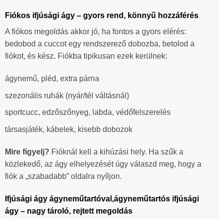
Fiókos ifjúsági ágy – gyors rend, könnyű hozzáférés
A fiókos megoldás akkor jó, ha fontos a gyors elérés:
bedobod a cuccot egy rendszerező dobozba, betolod a
fiókot, és kész. Fiókba tipikusan ezek kerülnek:
ágynemű, pléd, extra párna
szezonális ruhák (nyár/tél váltásnál)
sportcucc, edzőszőnyeg, labda, védőfelszerelés
társasjáték, kábelek, kisebb dobozok
Mire figyelj?
Fióknál kell a kihúzási hely. Ha szűk a
közlekedő, az ágy elhelyezését úgy válaszd meg, hogy a
fiók a „szabadabb” oldalra nyíljon.
Ifjúsági ágy ágyneműtartóval,ágyneműtartós ifjúsági
ágy – nagy tároló, rejtett megoldás