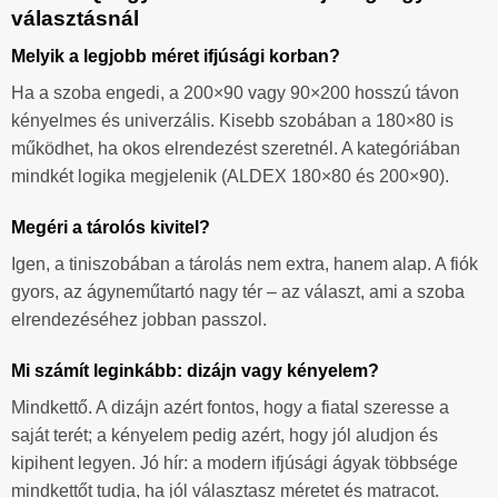
választásnál
Melyik a legjobb méret ifjúsági korban?
Ha a szoba engedi, a 200×90 vagy 90×200 hosszú távon
kényelmes és univerzális. Kisebb szobában a 180×80 is
működhet, ha okos elrendezést szeretnél. A kategóriában
mindkét logika megjelenik (ALDEX 180×80 és 200×90).
Megéri a tárolós kivitel?
Igen, a tiniszobában a tárolás nem extra, hanem alap. A fiók
gyors, az ágyneműtartó nagy tér – az választ, ami a szoba
elrendezéséhez jobban passzol.
Mi számít leginkább: dizájn vagy kényelem?
Mindkettő. A dizájn azért fontos, hogy a fiatal szeresse a
saját terét; a kényelem pedig azért, hogy jól aludjon és
kipihent legyen. Jó hír: a modern ifjúsági ágyak többsége
mindkettőt tudja, ha jól választasz méretet és matracot.