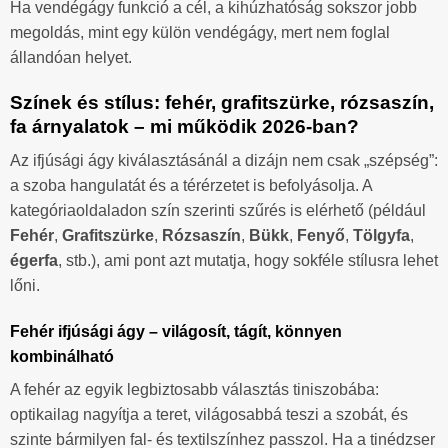
Ha vendégágy funkció a cél, a kihúzhatóság sokszor jobb
megoldás, mint egy külön vendégágy, mert nem foglal
állandóan helyet.
Színek és stílus: fehér, grafitszürke, rózsaszín,
fa árnyalatok – mi működik 2026-ban?
Az ifjúsági ágy kiválasztásánál a dizájn nem csak „szépség”:
a szoba hangulatát és a térérzetet is befolyásolja. A
kategóriaoldaladon szín szerinti szűrés is elérhető (például
Fehér
,
Grafitszürke
,
Rózsaszín
,
Bükk
,
Fenyő
,
Tölgyfa
,
égerfa
, stb.), ami pont azt mutatja, hogy sokféle stílusra lehet
lőni.
Fehér ifjúsági ágy – világosít, tágít, könnyen
kombinálható
A fehér az egyik legbiztosabb választás tiniszobába:
optikailag nagyítja a teret, világosabbá teszi a szobát, és
szinte bármilyen fal- és textilszínhez passzol. Ha a tinédzser