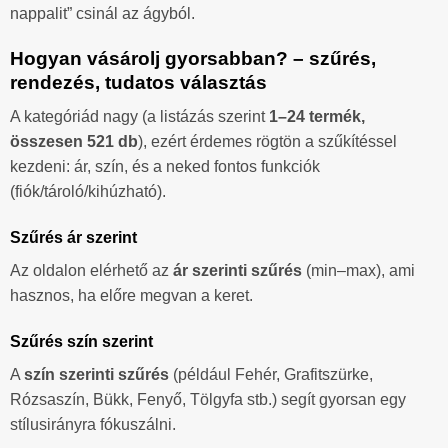
nappalit” csinál az ágyból.
Hogyan vásárolj gyorsabban? – szűrés,
rendezés, tudatos választás
A kategóriád nagy (a listázás szerint
1–24 termék,
összesen 521 db
), ezért érdemes rögtön a szűkítéssel
kezdeni: ár, szín, és a neked fontos funkciók
(fiók/tároló/kihúzható).
Szűrés ár szerint
Az oldalon elérhető az
ár szerinti szűrés
(min–max), ami
hasznos, ha előre megvan a keret.
Szűrés szín szerint
A
szín szerinti szűrés
(például Fehér, Grafitszürke,
Rózsaszín, Bükk, Fenyő, Tölgyfa stb.) segít gyorsan egy
stílusirányra fókuszálni.