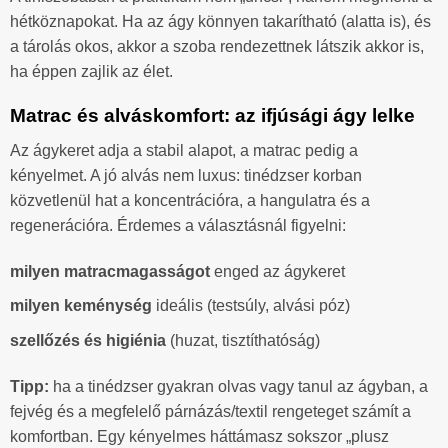
hétköznapokat. Ha az ágy könnyen takarítható (alatta is), és
a tárolás okos, akkor a szoba rendezettnek látszik akkor is,
ha éppen zajlik az élet.
Matrac és alváskomfort: az ifjúsági ágy lelke
Az ágykeret adja a stabil alapot, a matrac pedig a
kényelmet. A jó alvás nem luxus: tinédzser korban
közvetlenül hat a koncentrációra, a hangulatra és a
regenerációra. Érdemes a választásnál figyelni:
milyen matracmagasságot
enged az ágykeret
milyen keménység
ideális (testsúly, alvási póz)
szellőzés és higiénia
(huzat, tisztíthatóság)
Tipp:
ha a tinédzser gyakran olvas vagy tanul az ágyban, a
fejvég és a megfelelő párnázás/textil rengeteget számít a
komfortban. Egy kényelmes háttámasz sokszor „plusz