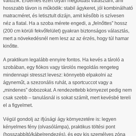
változik. Érdemes ezért olyan megoldást választani, ami
hosszabb távon is működik: stabil ágykeret, jól kombinálható
matracméret, és letisztult dizájn, amit később is szívesen
néz a fiatal. Ha a szoba mérete engedi, a „felnőttes” hossz
(200 cm körüli fekvőfelület) gyakran biztonságos választás,
mert a növekedésnél nem lesz az az érzés, hogy túl hamar
kinőtte.
A praktikum legalább ennyire fontos. Ha kevés a tároló a
szobában, egy fiókos vagy tárolós megoldás rengeteg
mindennapi stresszt levesz: könnyebb elpakolni az
ágyneműt, a szezonális ruhát, a sportcuccot vagy a
„mindenes” dobozokat. A rendezettebb környezet pedig nem
csak szebb – tanulásnál is sokat számít, mert kevésbé tereli
el a figyelmet.
Végül gondolj az ifjúsági ágy környezetére is: legyen
kényelmes fény (olvasólámpa), praktikus töltési pont
(hosszabbító/kábelrendezés), és egy kis személyes zóna