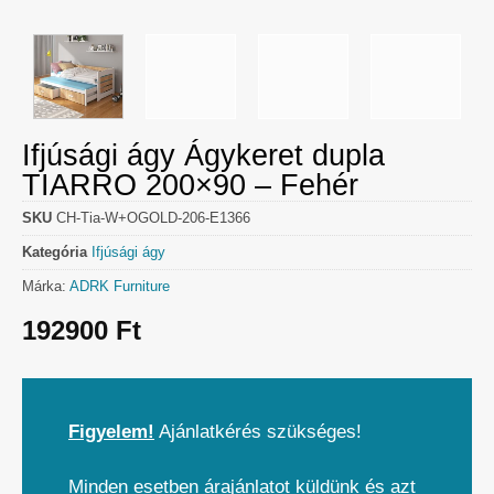
Ifjúsági ágy Ágykeret dupla
TIARRO 200×90 – Fehér
SKU
CH-Tia-W+OGOLD-206-E1366
Kategória
Ifjúsági ágy
Márka:
ADRK Furniture
192900
Ft
Figyelem!
Ajánlatkérés szükséges!
Minden esetben árajánlatot küldünk és azt