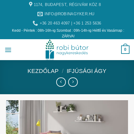
1174, BUDAPEST, RÉGIVÁM KÖZ 8
INFO@ROBINAGYKER.HU
+36 20 463 4097 | +36 1 253 5636
Kedd - Péntek : 08h-16h-ig Szombat : 09h-14h-ig Hétfő és Vasárnap :
ZÁRVA!
0
KEZDŐLAP
/
IFJÚSÁGI ÁGY