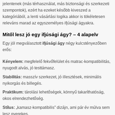
jelentenek (más térhasználat, más biztonsági és szerkezeti
szempontok), ezért ha ezeket később kiveszed a
kategóriából, a lenti vásárlási logika akkor is tökéletesen
releváns marad az egyszemélyes ifjúsági ágyakra.
Mitől lesz jó egy ifjúsági ágy? – 4 alapelv
Egy jól megválasztott
ifjúsági ágy
négy kulcstényezőben
erős:
Kényelem:
megfelelő fekvőfelület és matrac-kompatibilitás,
nyugodt alvás, jó testtámasz.
Stabilitás:
masszív szerkezet, jó illesztések, minimális
nyikorgás és billegés.
Praktikum:
tárolási lehetőségek, könnyű takaríthatóság,
okos elrendezhetőség.
Stílus:
„kamasz-kompatibilis” dizájn, ami pár év múlva sem
lesz gyerekes.