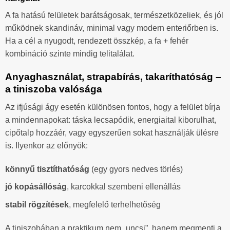
A fa hatású felületek barátságosak, természetközeliek, és jól
működnek skandináv, minimal vagy modern enteriőrben is.
Ha a cél a nyugodt, rendezett összkép, a fa + fehér
kombináció szinte mindig telitalálat.
Anyaghasználat, strapabírás, takaríthatóság –
a tiniszoba valósága
Az ifjúsági ágy esetén különösen fontos, hogy a felület bírja
a mindennapokat: táska lecsapódik, energiaital kiborulhat,
cipőtalp hozzáér, vagy egyszerűen sokat használják ülésre
is. Ilyenkor az előnyök:
könnyű tisztíthatóság
(egy gyors nedves törlés)
jó kopásállóság
, karcokkal szembeni ellenállás
stabil rögzítések
, megfelelő terhelhetőség
A tiniszobában a praktikum nem „uncsi”, hanem megmenti a