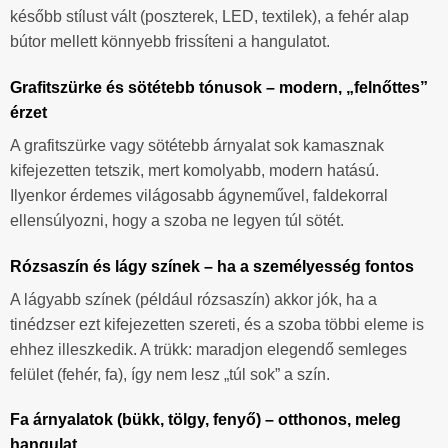
később stílust vált (poszterek, LED, textilek), a fehér alap
bútor mellett könnyebb frissíteni a hangulatot.
Grafitszürke és sötétebb tónusok – modern, „felnőttes”
érzet
A grafitszürke vagy sötétebb árnyalat sok kamasznak
kifejezetten tetszik, mert komolyabb, modern hatású.
Ilyenkor érdemes világosabb ágyneművel, faldekorral
ellensúlyozni, hogy a szoba ne legyen túl sötét.
Rózsaszín és lágy színek – ha a személyesség fontos
A lágyabb színek (például rózsaszín) akkor jók, ha a
tinédzser ezt kifejezetten szereti, és a szoba többi eleme is
ehhez illeszkedik. A trükk: maradjon elegendő semleges
felület (fehér, fa), így nem lesz „túl sok” a szín.
Fa árnyalatok (bükk, tölgy, fenyő) – otthonos, meleg
hangulat