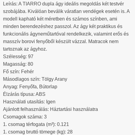
Leírás: A TIARRO dupla ágy ideális megoldás két testvér
szobájába. Kiválóan beválik váratlan vendégek esetén is. A
modell kapható két méretben és számos színben, ami
minden berendezéshez passzol. Az ágy két praktikus és
funkcionális ágyneműtartóval rendelkezik, valamint erős és
masszív borovi fenyőből készült vázzal. Matracok nem
tartoznak az ágyhoz.
Szélesség: 97
Magasság: 80
Fő szín: Fehér
Másodlagos szín: Tölgy Arany
Anyag: Fenyőfa, Bútorlap
Élzárás típusa: ABS
Használati utasítás: Igen
Ajánlott felhasználás: Háztartási használatra
Csomagok száma: 3
1. csomag térfogata (m³): 0.121
1. csomag bruttó tömege (kg): 28