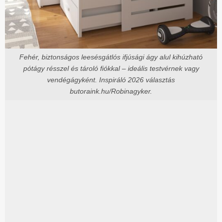
Fehér, biztonságos leesésgátlós ifjúsági ágy alul kihúzható
pótágy résszel és tároló fiókkal – ideális testvérnek vagy
vendégágyként. Inspiráló 2026 választás
butoraink.hu/Robinagyker.