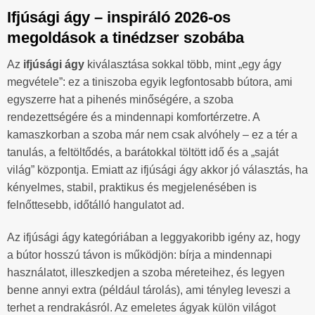
Ifjúsági ágy – inspiráló 2026-os
megoldások a tinédzser szobába
Az
ifjúsági ágy
kiválasztása sokkal több, mint „egy ágy
megvétele”: ez a tiniszoba egyik legfontosabb bútora, ami
egyszerre hat a pihenés minőségére, a szoba
rendezettségére és a mindennapi komfortérzetre. A
kamaszkorban a szoba már nem csak alvóhely – ez a tér a
tanulás, a feltöltődés, a barátokkal töltött idő és a „saját
világ” központja. Emiatt az ifjúsági ágy akkor jó választás, ha
kényelmes, stabil, praktikus és megjelenésében is
felnőttesebb, időtálló hangulatot ad.
Az ifjúsági ágy kategóriában a leggyakoribb igény az, hogy
a bútor hosszú távon is működjön: bírja a mindennapi
használatot, illeszkedjen a szoba méreteihez, és legyen
benne annyi extra (például tárolás), ami tényleg leveszi a
terhet a rendrakásról. Az emeletes ágyak külön világot