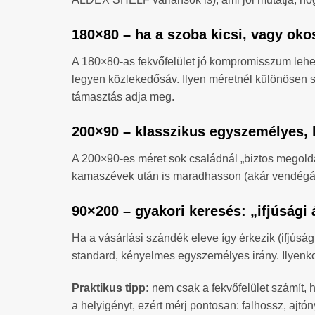
180×80 – ha a szoba kicsi, vagy okos
A 180×80-as fekvőfelület jó kompromisszum lehet
legyen közlekedősáv. Ilyen méretnél különösen so
támasztás adja meg.
200×90 – klasszikus egyszemélyes, 
A 200×90-es méret sok családnál „biztos megoldás
kamaszévek után is maradhasson (akár vendégágy
90×200 – gyakori keresés: „ifjúsági
Ha a vásárlási szándék eleve így érkezik (ifjús
standard, kényelmes egyszemélyes irány. Ilyenkor
Praktikus tipp:
nem csak a fekvőfelület számít, h
a helyigényt, ezért mérj pontosan: falhossz, ajtóny