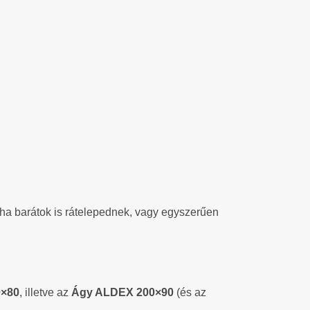
néha barátok is rátelepednek, vagy egyszerűen
0×80
, illetve az
Ágy ALDEX 200×90
(és az