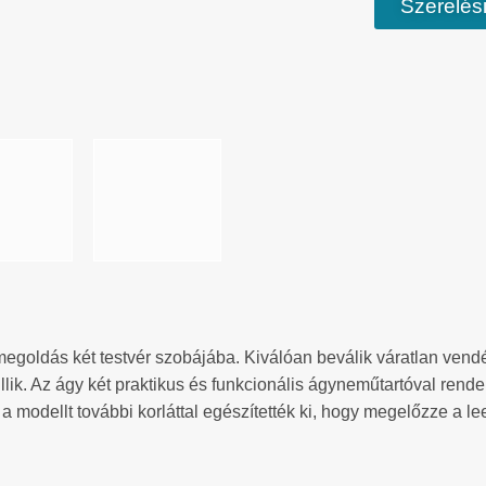
Szerelési
 megoldás két testvér szobájába. Kiválóan beválik váratlan ven
ik. Az ágy két praktikus és funkcionális ágyneműtartóval rende
a modellt további korláttal egészítették ki, hogy megelőzze a l