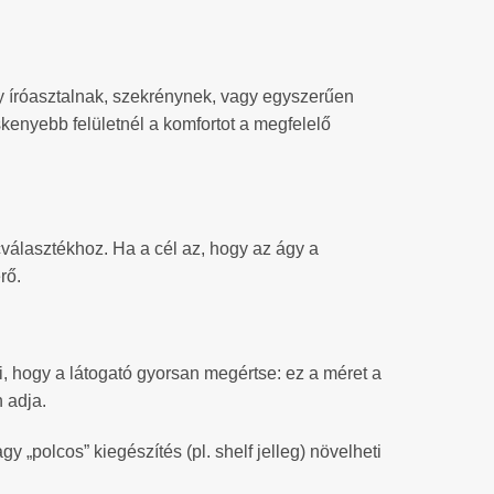
y íróasztalnak, szekrénynek, vagy egyszerűen
kenyebb felületnél a komfortot a megfelelő
cválasztékhoz. Ha a cél az, hogy az ágy a
rő.
, hogy a látogató gyorsan megértse: ez a méret a
 adja.
 „polcos” kiegészítés (pl. shelf jelleg) növelheti