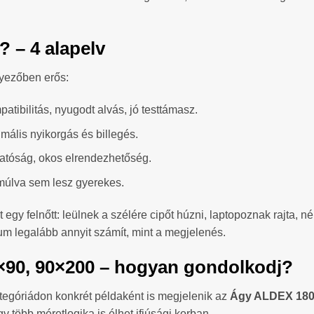
y? – 4 alapelv
yezőben erős:
atibilitás, nyugodt alvás, jó testtámasz.
imális nyikorgás és billegés.
hatóság, okos elrendezhetőség.
 múlva sem lesz gyerekes.
 egy felnőtt: leülnek a szélére cipőt húzni, laptopoznak rajta, 
tikum legalább annyit számít, mint a megjelenés.
0×90, 90×200 – hogyan gondolkodj?
ategóriádon konkrét példaként is megjelenik az
Ágy ALDEX 18
 több méretlogika is élhet ifjúsági korban.