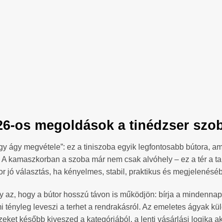
2026-os megoldások a tinédzser szo
egy ágy megvétele”: ez a tiniszoba egyik legfontosabb bútora, 
A kamaszkorban a szoba már nem csak alvóhely – ez a tér a tanulá
kor jó választás, ha kényelmes, stabil, praktikus és megjelenéséb
y az, hogy a bútor hosszú távon is működjön: bírja a mindennap
i tényleg leveszi a terhet a rendrakásról. Az emeletes ágyak kü
zeket később kiveszed a kategóriából, a lenti vásárlási logika a