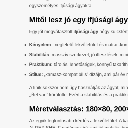
egyszemélyes ifjúsági ágyakra.
Mitől lesz jó egy ifjúsági ág
Egy jól megválasztott
ifjúsági ágy
négy kulcstén
Kényelem:
megfelelő fekvőfelület és matrac-komp
Stabilitás:
masszív szerkezet, jó illesztések, min
Praktikum:
tárolási lehetőségek, könnyű takarít
Stílus:
„kamasz-kompatibilis” dizájn, ami pár év
A tinik sokszor nem úgy használják az ágyat, mint
„élet van” körülötte. Ezért a stabilitás és a prak
Méretválasztás: 180×80, 20
Az egyik legfontosabb kérdés a fekvőfelület. A k
ALDEX SHELF variánsok is), ami jól mutatja, hogy