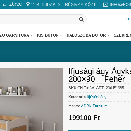
1174, BUDAPEST, RÉGIVÁM KÖZ 8
INFO@ROB
árnap : ZÁRVA!
B
ZŐ GARNITÚRA
KIS BÚTOR
HÁLÓSZOBA BÚTOR
SZEKRÉ
Ifjúsági ágy Ágyk
200×90 – Fehér
SKU
CH-Tia-W+ART.-206-E1385
Kategória
Ifjúsági ágy
Márka:
ADRK Furniture
199100
Ft