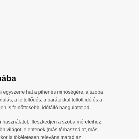
bába
ami egyszerre hat a pihenés minőségére, a szoba
s, a feltöltődés, a barátokkal töltött idő és a
en is felnőttesebb, időtálló hangulatot ad.
i használatot, illeszkedjen a szoba méreteihez,
lön világot jelentenek (más térhasználat, más
kkor is tökéletesen releváns marad az