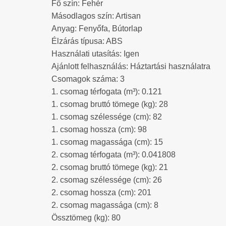
Fő szín: Fehér
Másodlagos szín: Artisan
Anyag: Fenyőfa, Bútorlap
Élzárás típusa: ABS
Használati utasítás: Igen
Ajánlott felhasználás: Háztartási használatra
Csomagok száma: 3
1. csomag térfogata (m³): 0.121
1. csomag bruttó tömege (kg): 28
1. csomag szélessége (cm): 82
1. csomag hossza (cm): 98
1. csomag magassága (cm): 15
2. csomag térfogata (m³): 0.041808
2. csomag bruttó tömege (kg): 21
2. csomag szélessége (cm): 26
2. csomag hossza (cm): 201
2. csomag magassága (cm): 8
Össztömeg (kg): 80