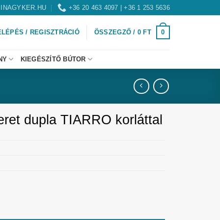
INAGYKER.HU
+36 20 463 4097 | +36 1 253 5636
0
ELÉPÉS / REGISZTRÁCIÓ
ÖSSZEGZŐ /
0
FT
NY
KIEGÉSZÍTŐ BÚTOR
eret dupla TIARRO korláttal