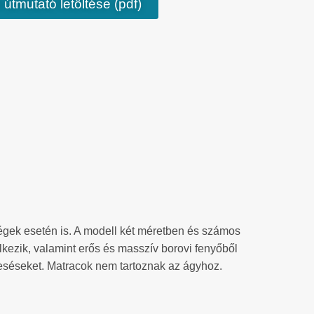
 útmutató letöltése (pdf)
dégek esetén is. A modell két méretben és számos
lkezik, valamint erős és masszív borovi fenyőből
eeséseket. Matracok nem tartoznak az ágyhoz.