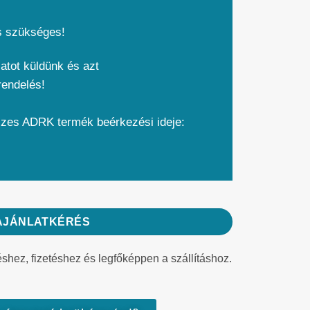
s szükséges!
atot küldünk és azt
rendelés!
szes ADRK termék beérkezési ideje:
AJÁNLATKÉRÉS
éshez, fizetéshez és legfőképpen a szállításhoz.