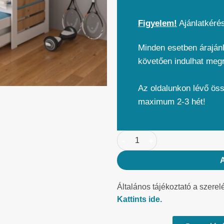
Figyelem!
Ajánlatkéré
Minden esetben árajánl
követően indulhat meg
Az oldalunkon lévő ös
maximum 2-3 hét!
Általános tájékoztató a szerel
Kattints ide.