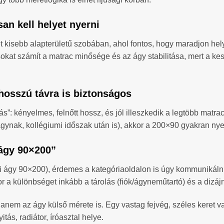
an kell helyet nyerni
 kisebb alapterületű szobában, ahol fontos, hogy maradjon hel
kat számít a matrac minősége és az ágy stabilitása, mert a kes
hosszú távra is biztonságos
”: kényelmes, felnőtt hossz, és jól illeszkedik a legtöbb matra
nak, kollégiumi időszak után is), akkor a 200×90 gyakran nye
 ágy 90×200”
ági ágy 90×200), érdemes a kategóriaoldalon is úgy kommunikálni
 a különbséget inkább a tárolás (fiók/ágyneműtartó) és a dizájn
anem az ágy külső mérete is. Egy vastag fejvég, széles keret vagy
itás, radiátor, íróasztal helye.