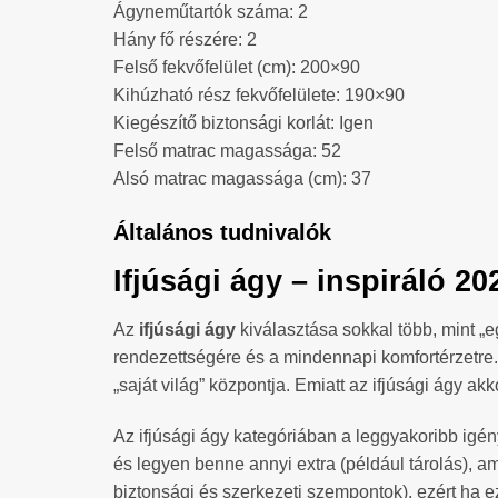
Ágyneműtartók száma: 2
Hány fő részére: 2
Felső fekvőfelület (cm): 200×90
Kihúzható rész fekvőfelülete: 190×90
Kiegészítő biztonsági korlát: Igen
Felső matrac magassága: 52
Alsó matrac magassága (cm): 37
Általános tudnivalók
Ifjúsági ágy – inspiráló 
Az
ifjúsági ágy
kiválasztása sokkal több, mint „
rendezettségére és a mindennapi komfortérzetre. 
„saját világ” központja. Emiatt az ifjúsági ágy ak
Az ifjúsági ágy kategóriában a leggyakoribb igén
és legyen benne annyi extra (például tárolás), am
biztonsági és szerkezeti szempontok), ezért ha e