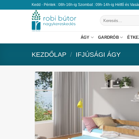
Kedd - Péntek : 08h-16h-ig Szombat : 09h-14h-ig Hétfő és Vas
ÁGY
GARDRÓB
ÉTKE
KEZDŐLAP
/
IFJÚSÁGI ÁGY