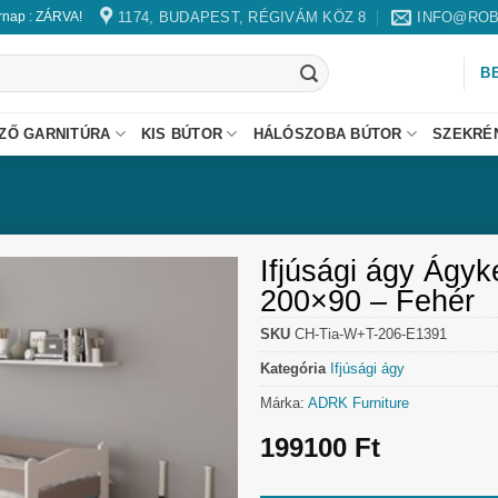
1174, BUDAPEST, RÉGIVÁM KÖZ 8
INFO@ROB
árnap : ZÁRVA!
B
ZŐ GARNITÚRA
KIS BÚTOR
HÁLÓSZOBA BÚTOR
SZEKRÉ
Ifjúsági ágy Ágyk
200×90 – Fehér
SKU
CH-Tia-W+T-206-E1391
Kategória
Ifjúsági ágy
Márka:
ADRK Furniture
199100
Ft