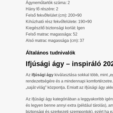
Ágyneműtartók száma: 2
Hány fő részére: 2
Felső fekvőfelület (cm): 200×90
Kihúzható rész fekvőfelülete: 190×90
Kiegészítő biztonsági korlát: Igen
Felső matrac magassága: 52
Alsó matrac magassága (cm): 37
Általános tudnivalók
Ifjúsági ágy – inspiráló 
Az
ifjúsági ágy
kiválasztása sokkal több, mint „
rendezettségére és a mindennapi komfortérzetre. 
„saját világ” központja. Emiatt az ifjúsági ágy ak
Az ifjúsági ágy kategóriában a leggyakoribb igén
és legyen benne annyi extra (például tárolás), am
biztonsági és szerkezeti szempontok), ezért ha e