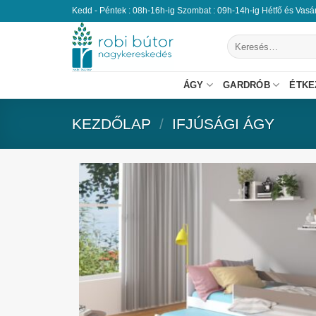
Kedd - Péntek : 08h-16h-ig Szombat : 09h-14h-ig Hétfő és Vas
ÁGY
GARDRÓB
ÉTKE
KEZDŐLAP
/
IFJÚSÁGI ÁGY