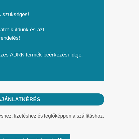
s szükséges!
atot küldünk és azt
rendelés!
szes ADRK termék beérkezési ideje:
AJÁNLATKÉRÉS
éshez, fizetéshez és legfőképpen a szállításhoz.