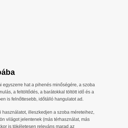
bába
ami egyszerre hat a pihenés minőségére, a szoba
s, a feltöltődés, a barátokkal töltött idő és a
en is felnőttesebb, időtálló hangulatot ad.
i használatot, illeszkedjen a szoba méreteihez,
lön világot jelentenek (más térhasználat, más
kkor is tökéletesen releváns marad az