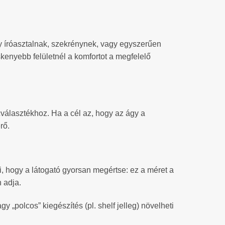
y íróasztalnak, szekrénynek, vagy egyszerűen
kenyebb felületnél a komfortot a megfelelő
cválasztékhoz. Ha a cél az, hogy az ágy a
rő.
, hogy a látogató gyorsan megértse: ez a méret a
 adja.
 „polcos” kiegészítés (pl. shelf jelleg) növelheti