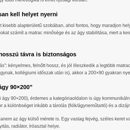
an kell helyet nyerni
 kisebb alapterületű szobában, ahol fontos, hogy maradjon hel
kat számít a matrac minősége és az ágy stabilitása, mert a kes
hosszú távra is biztonságos
”: kényelmes, felnőtt hossz, és jól illeszkedik a legtöbb matra
nak, kollégiumi időszak után is), akkor a 200×90 gyakran nye
 ágy 90×200”
ági ágy 90×200), érdemes a kategóriaoldalon is úgy kommunikálni
 a különbséget inkább a tárolás (fiók/ágyneműtartó) és a dizájn
anem az ágy külső mérete is. Egy vastag fejvég, széles keret vagy
itás, radiátor, íróasztal helye.