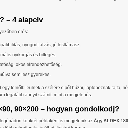
y? – 4 alapelv
yezőben erős:
atibilitás, nyugodt alvás, jó testtámasz.
imális nyikorgás és billegés.
hatóság, okos elrendezhetőség.
 múlva sem lesz gyerekes.
 egy felnőtt: leülnek a szélére cipőt húzni, laptopoznak rajta, 
tikum legalább annyit számít, mint a megjelenés.
0×90, 90×200 – hogyan gondolkodj?
ategóriádon konkrét példaként is megjelenik az
Ágy ALDEX 18
 több méretlogika is élhet ifjúsági korban.