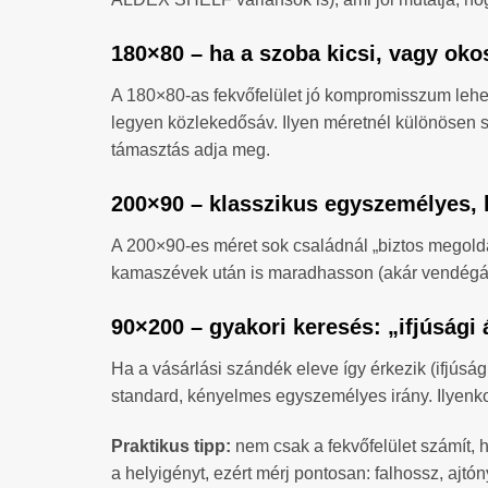
180×80 – ha a szoba kicsi, vagy okos
A 180×80-as fekvőfelület jó kompromisszum lehet
legyen közlekedősáv. Ilyen méretnél különösen so
támasztás adja meg.
200×90 – klasszikus egyszemélyes, 
A 200×90-es méret sok családnál „biztos megoldás
kamaszévek után is maradhasson (akár vendégágy
90×200 – gyakori keresés: „ifjúsági
Ha a vásárlási szándék eleve így érkezik (ifjús
standard, kényelmes egyszemélyes irány. Ilyenkor
Praktikus tipp:
nem csak a fekvőfelület számít, h
a helyigényt, ezért mérj pontosan: falhossz, ajtóny