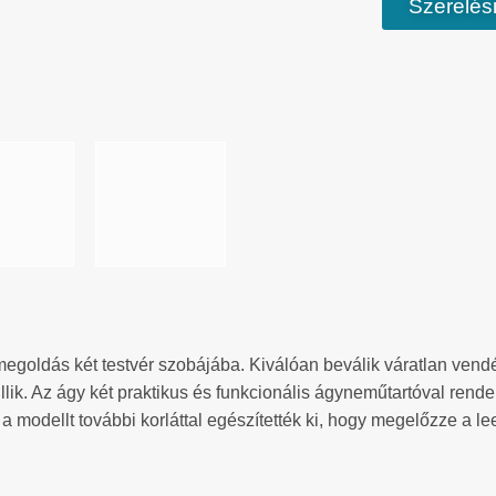
Szerelési
 megoldás két testvér szobájába. Kiválóan beválik váratlan ven
ik. Az ágy két praktikus és funkcionális ágyneműtartóval rende
a modellt további korláttal egészítették ki, hogy megelőzze a l