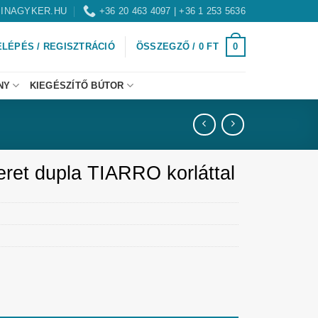
INAGYKER.HU
+36 20 463 4097 | +36 1 253 5636
0
ELÉPÉS / REGISZTRÁCIÓ
ÖSSZEGZŐ /
0
FT
NY
KIEGÉSZÍTŐ BÚTOR
eret dupla TIARRO korláttal