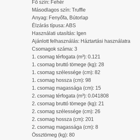
Fő szín: Fehér
Másodlagos szín: Truffle
Anyag: Fenyőfa, Bútorlap
Élzárás típusa: ABS
Használati utasítás: Igen
Ajánlott felhasználás: Háztartási használatra
Csomagok száma: 3
1. csomag térfogata (m³): 0.121
1. csomag bruttó tömege (kg): 28
1. csomag szélessége (cm): 82
1. csomag hossza (cm): 98
1. csomag magassága (cm): 15
2. csomag térfogata (m³): 0.041808
2. csomag bruttó tömege (kg): 21
2. csomag szélessége (cm): 26
2. csomag hossza (cm): 201
2. csomag magassága (cm): 8
Össztömeg (kg): 80