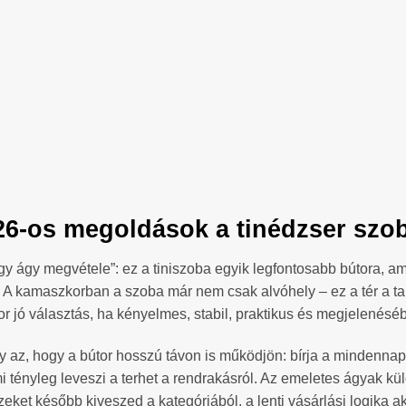
2026-os megoldások a tinédzser szo
egy ágy megvétele”: ez a tiniszoba egyik legfontosabb bútora, 
A kamaszkorban a szoba már nem csak alvóhely – ez a tér a tanulá
kor jó választás, ha kényelmes, stabil, praktikus és megjelenéséb
y az, hogy a bútor hosszú távon is működjön: bírja a mindennap
i tényleg leveszi a terhet a rendrakásról. Az emeletes ágyak kü
zeket később kiveszed a kategóriából, a lenti vásárlási logika a