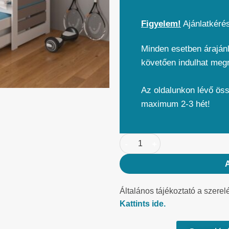
Figyelem!
Ajánlatkéré
Minden esetben árajánl
követően indulhat meg
Az oldalunkon lévő ös
maximum 2-3 hét!
Általános tájékoztató a szerel
Kattints ide.