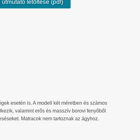
 útmutató letöltése (pdf)
dégek esetén is. A modell két méretben és számos
lkezik, valamint erős és masszív borovi fenyőből
eeséseket. Matracok nem tartoznak az ágyhoz.