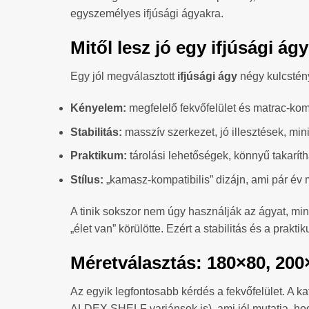
egyszemélyes ifjúsági ágyakra.
Mitől lesz jó egy ifjúsági ág
Egy jól megválasztott
ifjúsági ágy
négy kulcstén
Kényelem:
megfelelő fekvőfelület és matrac-komp
Stabilitás:
masszív szerkezet, jó illesztések, min
Praktikum:
tárolási lehetőségek, könnyű takarít
Stílus:
„kamasz-kompatibilis” dizájn, ami pár év
A tinik sokszor nem úgy használják az ágyat, mint
„élet van” körülötte. Ezért a stabilitás és a prak
Méretválasztás: 180×80, 20
Az egyik legfontosabb kérdés a fekvőfelület. A k
ALDEX SHELF variánsok is), ami jól mutatja, hogy