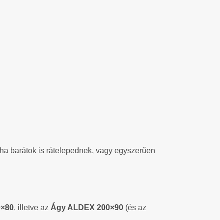
néha barátok is rátelepednek, vagy egyszerűen
0×80
, illetve az
Ágy ALDEX 200×90
(és az