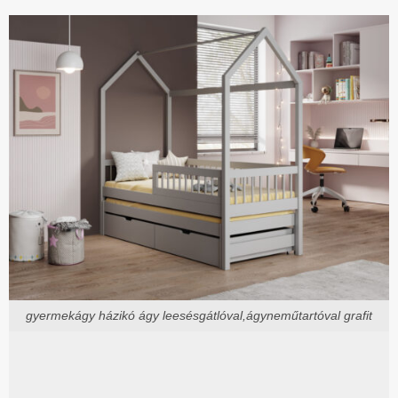
gyermekágy házikó ágy leesésgátlóval,ágyneműtartóval grafit