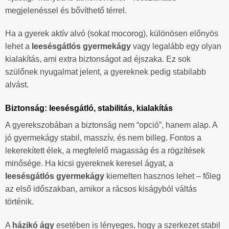
megjelenéssel és bővíthető térrel.
Ha a gyerek aktív alvó (sokat mocorog), különösen előnyös
lehet a
leesésgátlós gyermekágy
vagy legalább egy olyan
kialakítás, ami extra biztonságot ad éjszaka. Ez sok
szülőnek nyugalmat jelent, a gyereknek pedig stabilabb
alvást.
Biztonság: leesésgátló, stabilitás, kialakítás
A gyerekszobában a biztonság nem “opció”, hanem alap. A
jó gyermekágy stabil, masszív, és nem billeg. Fontos a
lekerekített élek, a megfelelő magasság és a rögzítések
minősége. Ha kicsi gyereknek keresel ágyat, a
leesésgátlós gyermekágy
kiemelten hasznos lehet – főleg
az első időszakban, amikor a rácsos kiságyból váltás
történik.
A
házikó ágy
esetében is lényeges, hogy a szerkezet stabil