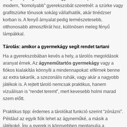
modern, “komolyabb” gyerekszobát szeretnél: a szürke vagy
grafitszürke tónusok sokáig vállalhatók, akár tinédzser
korban is. A fenyő árnyalat pedig természetesebb,
otthonosabb atmoszférát hoz, különösen meleg fényű
lámpákkal.
Tárolás: amikor a gyermekágy segít rendet tartani
Ha a gyerekszobában kevés a hely, a tárolós megoldások
aranyat érnek. Az
ágyneműtartós gyermekágy
vagy a
fiókos kialakítás könnyíti a mindennapokat: elférnek benne
az extra takarók, a szezonális ruhák, vagy akár a nagyobb
játékok is. A rejtett tároló nemcsak praktikus, hanem
vizuálisan is “rendet teremt”, mert kevesebb holmi marad
szem előtt.
Praktikus tipp: érdemes a tárolókat funkció szerint “zónázni”.
Például az egyik fiók lehet az ágyneműké, a másik a
játékoké. Így a gyerek is könnyebben megtanulja a