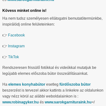
Kövess minket online is!
Ha nem tudsz személyesen ellátogatni bemutatótermünkbe,
inspirálódj online felületeinken:
👉
Facebook
👉
Instagram
👉
TikTok
Rendszeresen frissülő fotókkal és videókkal mutatjuk be
legújabb elemes előszoba bútor összeállításainkat.
Ha
elemes konyhabútor
esetleg
fürdőszoba bútor
beszerzést is tervezel akkor kattints a linkekre az oldalunkon
vagy nézz körül az alábbi weboldalainkon is :
www.robinagyker.hu
és
www.sarokgarnituraink.hu
</