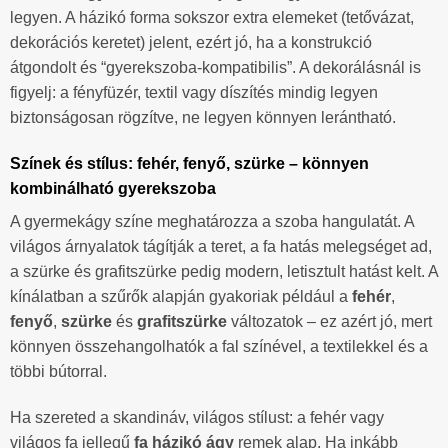
legyen. A házikó forma sokszor extra elemeket (tetővázat,
dekorációs keretet) jelent, ezért jó, ha a konstrukció
átgondolt és “gyerekszoba-kompatibilis”. A dekorálásnál is
figyelj: a fényfüzér, textil vagy díszítés mindig legyen
biztonságosan rögzítve, ne legyen könnyen lerántható.
Színek és stílus: fehér, fenyő, szürke – könnyen
kombinálható gyerekszoba
A gyermekágy színe meghatározza a szoba hangulatát. A
világos árnyalatok tágítják a teret, a fa hatás melegséget ad,
a szürke és grafitszürke pedig modern, letisztult hatást kelt. A
kínálatban a szűrők alapján gyakoriak például a
fehér
,
fenyő
,
szürke
és
grafitszürke
változatok – ez azért jó, mert
könnyen összehangolhatók a fal színével, a textilekkel és a
többi bútorral.
Ha szereted a skandináv, világos stílust: a fehér vagy
világos fa jellegű
fa házikó ágy
remek alap. Ha inkább