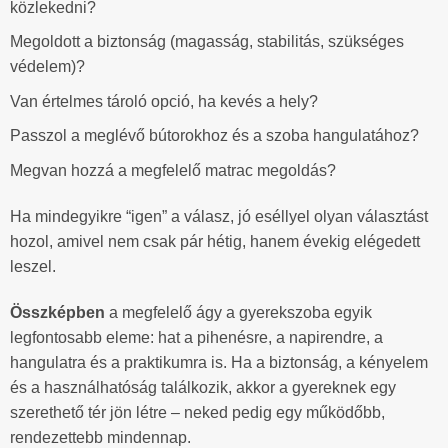
közlekedni?
Megoldott a biztonság (magasság, stabilitás, szükséges
védelem)?
Van értelmes tároló opció, ha kevés a hely?
Passzol a meglévő bútorokhoz és a szoba hangulatához?
Megvan hozzá a megfelelő matrac megoldás?
Ha mindegyikre “igen” a válasz, jó eséllyel olyan választást
hozol, amivel nem csak pár hétig, hanem évekig elégedett
leszel.
Összképben
a megfelelő ágy a gyerekszoba egyik
legfontosabb eleme: hat a pihenésre, a napirendre, a
hangulatra és a praktikumra is. Ha a biztonság, a kényelem
és a használhatóság találkozik, akkor a gyereknek egy
szerethető tér jön létre – neked pedig egy működőbb,
rendezettebb mindennap.