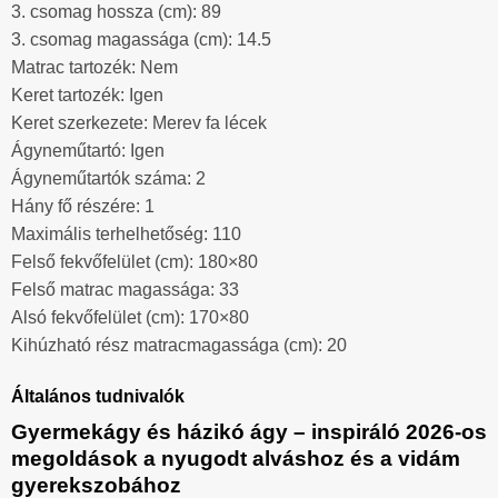
3. csomag hossza (cm): 89
3. csomag magassága (cm): 14.5
Matrac tartozék: Nem
Keret tartozék: Igen
Keret szerkezete: Merev fa lécek
Ágyneműtartó: Igen
Ágyneműtartók száma: 2
Hány fő részére: 1
Maximális terhelhetőség: 110
Felső fekvőfelület (cm): 180×80
Felső matrac magassága: 33
Alsó fekvőfelület (cm): 170×80
Kihúzható rész matracmagassága (cm): 20
Általános tudnivalók
Gyermekágy és házikó ágy – inspiráló 2026-os
megoldások a nyugodt alváshoz és a vidám
gyerekszobához