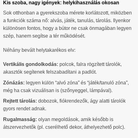
Kis szoba, nagy igények: helykihasználás okosan
Sok otthonban a gyerekszoba mérete korlátozott, miközben
a funkciók száma nő: alvás, játék, tanulás, tárolás. Ilyenkor
különösen fontos, hogy a bútor ne csak önmagában legyen
szép, hanem segítse a tér működését.
Néhány bevált helytakarékos elv:
Vertikális gondolkodás:
polcok, falra rögzített tárolók,
akasztók segítenek felszabadítani a padlót.
Zónázás:
legyen külön “alvó zóna” és “játék/tanuló zóna”,
még ha csak vizuálisan is (szőnyeggel, lámpával).
Rejtett tárolás:
dobozok, fiókrendezők, ágy alatti tárolók
gyors rendet adnak.
Rugalmasság:
olyan megoldások, amik később is
átszervezhetők (pl. cserélhető dekor, áthelyezhető polc).