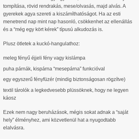
tompítása, rövid rendrakás, mese/olvasás, majd alvás. A
gyerekek agya szereti a kiszámíthatóságot. Ha az esti
menetrend nap mint nap hasonló, csökkenhet az ellenállás
és a “még egy kört kérek” típusú alkudozás is.
Plusz ötletek a kuckó-hangulathoz:
meleg fényű éjjeli fény vagy kislámpa
puha párnák, kispárna “mesepárna” funkcióval
egy egyszerű fényfüzér (mindig biztonságosan rögzítve)
textil tárolók a legkedvesebb plüssöknek, hogy ne legyen
káosz
Ezek nem nagy beruházások, mégis sokat adnak a “saját
hely” élményhez, ami közvetlenül hat a nyugodtabb
elalvásra.