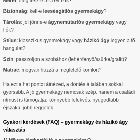
Méret
: elég lesz-e 3–5 évre is?
Biztonság
: kell-e
leesésgátlós gyermekágy
?
Tárolás
: jól jönne-e
ágyneműtartós gyermekágy
vagy
fiók?
Stílus
: klasszikus gyermekágy vagy
házikó ágy
legyen a fő
hangulat?
Szín
: passzoljon a szobához (fehér/fenyő/szürke/grafit)?
Matrac
: megvan hozzá a megfelelő komfort?
Ha ezt a hat pontot átnézed, a döntés általában sokkal
gyorsabb. A jó gyermekágy nemcsak szép, hanem a családi
ritmust is támogatja: könnyebb lefekvés, nyugodtabb
éjszaka, jobb reggelek.
Gyakori kérdések (FAQ) – gyermekágy és házikó ágy
választás