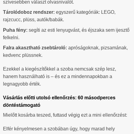
szívesebben választ olvasnivalót.
Tárolódoboz rendszer:
egyszerű kategóriák: LEGO,
rajzcucc, plüss, autók/babák.
Puha fény:
segíti az esti lenyugvást, és éjszaka sem ijesztő
felkelni.
Falra akasztható zsebtároló:
apróságoknak, pizsamának,
kedvenc plüssnek.
Ezekkel a kiegészítőkkel a szoba nemcsak szép lesz,
hanem használható is – és ez a mindennapokban a
legnagyobb érték.
Vásárlás előtti utolsó ellenőrzés: 60 másodperces
döntéstámogató
Mielőtt kosárba teszed, futtasd végig ezt a mini ellenőrzést:
Elfér kényelmesen a szobában úgy, hogy marad hely