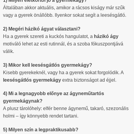
1) Milyen életkortól jó a gyermekágy?
Általában akkor aktuális, amikor a rácsos kiságy már szűk
vagy a gyerek önállóbb. Ilyenkor sokat segít a leesésgátló.
2) Megéri házikó ágyat választani?
Ha a gyerek szereti a kuckós hangulatot, a
házikó ágy
motiváló lehet az esti rutinnál, és a szoba fókuszpontjává
válik.
3) Mikor kell leesésgátlós gyermekágy?
Kisebb gyerekeknél, vagy ha a gyerek sokat forgolódik. A
leesésgátlós gyermekágy
extra biztonságot ad éjjel.
4) Mi a legnagyobb előnye az ágyneműtartós
gyermekágynak?
A plusz tárolóhely: elfér benne ágynemű, takaró, szezonális
holmi – így könnyebb rendet tartani.
5) Milyen szín a legpraktikusabb?