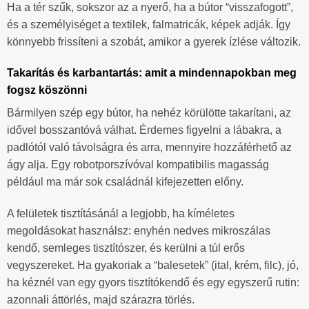
Ha a tér szűk, sokszor az a nyerő, ha a bútor “visszafogott”,
és a személyiséget a textilek, falmatricák, képek adják. Így
könnyebb frissíteni a szobát, amikor a gyerek ízlése változik.
Takarítás és karbantartás: amit a mindennapokban meg
fogsz köszönni
Bármilyen szép egy bútor, ha nehéz körülötte takarítani, az
idővel bosszantóvá válhat. Érdemes figyelni a lábakra, a
padlótól való távolságra és arra, mennyire hozzáférhető az
ágy alja. Egy robotporszívóval kompatibilis magasság
például ma már sok családnál kifejezetten előny.
A felületek tisztításánál a legjobb, ha kíméletes
megoldásokat használsz: enyhén nedves mikroszálas
kendő, semleges tisztítószer, és kerülni a túl erős
vegyszereket. Ha gyakoriak a “balesetek” (ital, krém, filc), jó,
ha kéznél van egy gyors tisztítókendő és egy egyszerű rutin:
azonnali áttörlés, majd szárazra törlés.