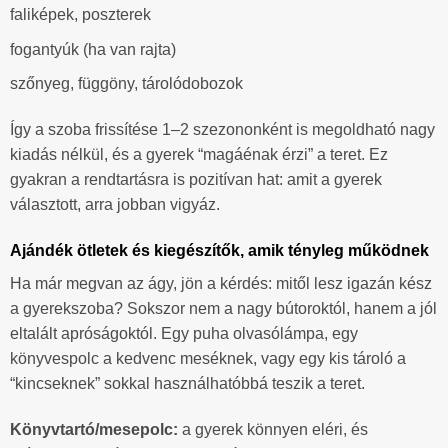
faliképek, poszterek
fogantyúk (ha van rajta)
szőnyeg, függöny, tárolódobozok
Így a szoba frissítése 1–2 szezononként is megoldható nagy
kiadás nélkül, és a gyerek “magáénak érzi” a teret. Ez
gyakran a rendtartásra is pozitívan hat: amit a gyerek
választott, arra jobban vigyáz.
Ajándék ötletek és kiegészítők, amik tényleg működnek
Ha már megvan az ágy, jön a kérdés: mitől lesz igazán kész
a gyerekszoba? Sokszor nem a nagy bútoroktól, hanem a jól
eltalált apróságoktól. Egy puha olvasólámpa, egy
könyvespolc a kedvenc meséknek, vagy egy kis tároló a
“kincseknek” sokkal használhatóbbá teszik a teret.
Könyvtartó/mesepolc:
a gyerek könnyen eléri, és