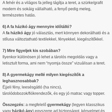
A fehér és a világos fa jelleg tágítja a teret, a szürke/grafit
modern és sokáig vállalható, a fenyő pedig meleg,
természetes hatás.
6) A fa házikó ágy mennyire időtálló?
A
fa házikó ágy
jó választás, mert könnyen dekorálható és a
stílusa változtatható textilekkel, fényekkel, kiegészítőkkel.
7) Mire figyeljek kis szobában?
Ilyenkor különösen jó lehet a tárolós megoldás vagy a
letisztult forma, ami nem “nyomja össze” vizuálisan a teret.
8) A gyermekágy mellé milyen kiegészítők a
leghasznosabbak?
Éjjeli fény, leesésgátló (ha nincs),
tárolódobozok/fiókrendezők, és egy jó matrac vagy topper.
Összegzés:
a megfelelő
gyermekágy
(legyen klasszikus
vagy
házikó ágy
) egyszerre ad biztonságot, kényelmet és