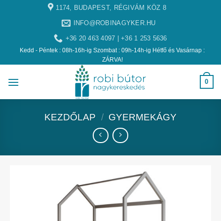
1174, BUDAPEST, RÉGIVÁM KÖZ 8
INFO@ROBINAGYKER.HU
+36 20 463 4097 | +36 1 253 5636
Kedd - Péntek : 08h-16h-ig Szombat : 09h-14h-ig Hétfő és Vasárnap :
ZÁRVA!
0
KEZDŐLAP
/
GYERMEKÁGY