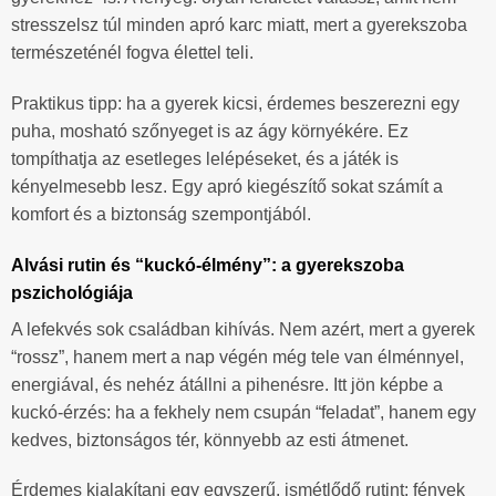
stresszelsz túl minden apró karc miatt, mert a gyerekszoba
természeténél fogva élettel teli.
Praktikus tipp: ha a gyerek kicsi, érdemes beszerezni egy
puha, mosható szőnyeget is az ágy környékére. Ez
tompíthatja az esetleges lelépéseket, és a játék is
kényelmesebb lesz. Egy apró kiegészítő sokat számít a
komfort és a biztonság szempontjából.
Alvási rutin és “kuckó-élmény”: a gyerekszoba
pszichológiája
A lefekvés sok családban kihívás. Nem azért, mert a gyerek
“rossz”, hanem mert a nap végén még tele van élménnyel,
energiával, és nehéz átállni a pihenésre. Itt jön képbe a
kuckó-érzés: ha a fekhely nem csupán “feladat”, hanem egy
kedves, biztonságos tér, könnyebb az esti átmenet.
Érdemes kialakítani egy egyszerű, ismétlődő rutint: fények