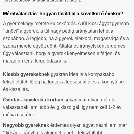
Méretválasztás: hogyan találd el a következő évekre?
A gyermekágy mérete kulcskérdés. A túl kicsi ágyat gyorsan
“kinövi” a gyerek, a túl nagy pedig aránytalan lehet a
szobában. A legjobb, ha a gyerek életkora, magassága és a
szoba mérete együtt dönt. Általános irányelvként érdemes
úgy választani, hogy a gyerek kényelmesen elférjen, és
maradjon tér a forgolódásra is.
Kisebb gyerekeknek
gyakran ideális a kompaktabb
fekvőfelület, főleg ha fontos a leesésgátló és a könnyű be-
és kiszállás.
Óvodás–kisiskolás korban
sokan már olyan méretet
választanak, ami több évig kiszolgál, így nem kell 1-2 év
múlva cserélni.
Nagyobb gyereknek
érdemes olyan ágyat nézni, ami már
“ifjúsági” irányba is átmenet lehet – letisztultabb