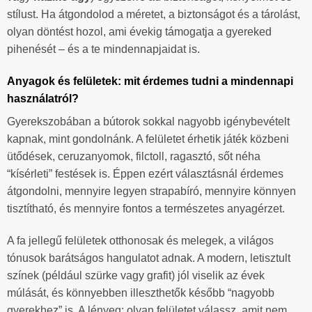
stílust. Ha átgondolod a méretet, a biztonságot és a tárolást,
olyan döntést hozol, ami évekig támogatja a gyereked
pihenését – és a te mindennapjaidat is.
Anyagok és felületek: mit érdemes tudni a mindennapi
használatról?
Gyerekszobában a bútorok sokkal nagyobb igénybevételt
kapnak, mint gondolnánk. A felületet érhetik játék közbeni
ütődések, ceruzanyomok, filctoll, ragasztó, sőt néha
“kísérleti” festések is. Éppen ezért választásnál érdemes
átgondolni, mennyire legyen strapabíró, mennyire könnyen
tisztítható, és mennyire fontos a természetes anyagérzet.
A fa jellegű felületek otthonosak és melegek, a világos
tónusok barátságos hangulatot adnak. A modern, letisztult
színek (például szürke vagy grafit) jól viselik az évek
múlását, és könnyebben illeszthetők később “nagyobb
gyerekhez” is. A lényeg: olyan felületet válassz, amit nem