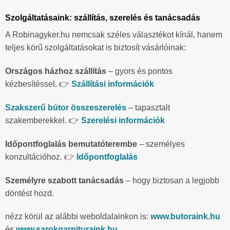
Szolgáltatásaink: szállítás, szerelés és tanácsadás
A Robinagyker.hu nemcsak széles választékot kínál, hanem
teljes körű szolgáltatásokat is biztosít vásárlóinak:
Országos házhoz szállítás
– gyors és pontos
kézbesítéssel. 👉
Szállítási információk
Szakszerű bútor összeszerelés
– tapasztalt
szakemberekkel. 👉
Szerelési információk
Időpontfoglalás bemutatóterembe
– személyes
konzultációhoz. 👉
Időpontfoglalás
Személyre szabott tanácsadás
– hogy biztosan a legjobb
döntést hozd.
nézz körül az alábbi weboldalainkon is:
www.butoraink.hu
és
www.sarokgarnituraink.hu