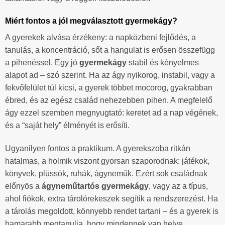
Miért fontos a jól megválasztott gyermekágy?
A gyerekek alvása érzékeny: a napközbeni fejlődés, a
tanulás, a koncentráció, sőt a hangulat is erősen összefügg
a pihenéssel. Egy jó
gyermekágy
stabil és kényelmes
alapot ad – szó szerint. Ha az ágy nyikorog, instabil, vagy a
fekvőfelület túl kicsi, a gyerek többet mocorog, gyakrabban
ébred, és az egész család nehezebben pihen. A megfelelő
ágy ezzel szemben megnyugtató: keretet ad a nap végének,
és a “saját hely” élményét is erősíti.
Ugyanilyen fontos a praktikum. A gyerekszoba ritkán
hatalmas, a holmik viszont gyorsan szaporodnak: játékok,
könyvek, plüssök, ruhák, ágyneműk. Ezért sok családnak
előnyös a
ágyneműtartós gyermekágy
, vagy az a típus,
ahol fiókok, extra tárolórekeszek segítik a rendszerezést. Ha
a tárolás megoldott, könnyebb rendet tartani – és a gyerek is
hamarabb megtanulja, hogy mindennek van helye.