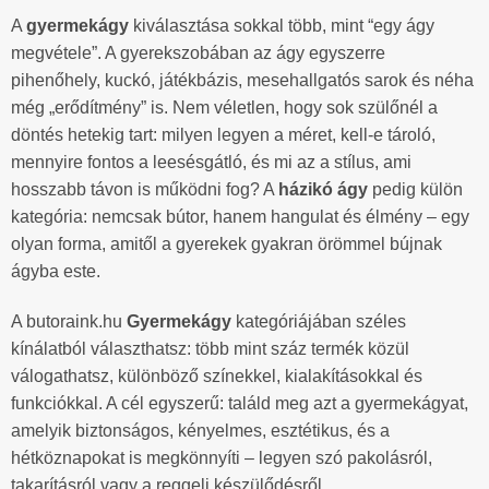
A
gyermekágy
kiválasztása sokkal több, mint “egy ágy
megvétele”. A gyerekszobában az ágy egyszerre
pihenőhely, kuckó, játékbázis, mesehallgatós sarok és néha
még „erődítmény” is. Nem véletlen, hogy sok szülőnél a
döntés hetekig tart: milyen legyen a méret, kell-e tároló,
mennyire fontos a leesésgátló, és mi az a stílus, ami
hosszabb távon is működni fog? A
házikó ágy
pedig külön
kategória: nemcsak bútor, hanem hangulat és élmény – egy
olyan forma, amitől a gyerekek gyakran örömmel bújnak
ágyba este.
A butoraink.hu
Gyermekágy
kategóriájában széles
kínálatból választhatsz: több mint száz termék közül
válogathatsz, különböző színekkel, kialakításokkal és
funkciókkal. A cél egyszerű: találd meg azt a gyermekágyat,
amelyik biztonságos, kényelmes, esztétikus, és a
hétköznapokat is megkönnyíti – legyen szó pakolásról,
takarításról vagy a reggeli készülődésről.