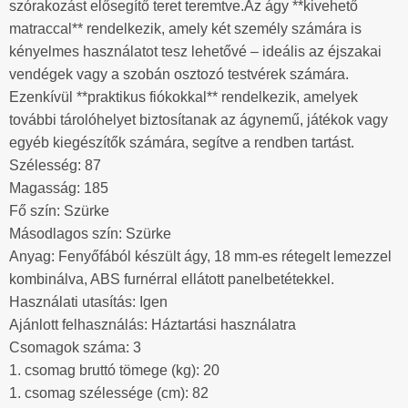
szórakozást elősegítő teret teremtve.Az ágy **kivehető
matraccal** rendelkezik, amely két személy számára is
kényelmes használatot tesz lehetővé – ideális az éjszakai
vendégek vagy a szobán osztozó testvérek számára.
Ezenkívül **praktikus fiókokkal** rendelkezik, amelyek
további tárolóhelyet biztosítanak az ágynemű, játékok vagy
egyéb kiegészítők számára, segítve a rendben tartást.
Szélesség: 87
Magasság: 185
Fő szín: Szürke
Másodlagos szín: Szürke
Anyag: Fenyőfából készült ágy, 18 mm-es rétegelt lemezzel
kombinálva, ABS furnérral ellátott panelbetétekkel.
Használati utasítás: Igen
Ajánlott felhasználás: Háztartási használatra
Csomagok száma: 3
1. csomag bruttó tömege (kg): 20
1. csomag szélessége (cm): 82