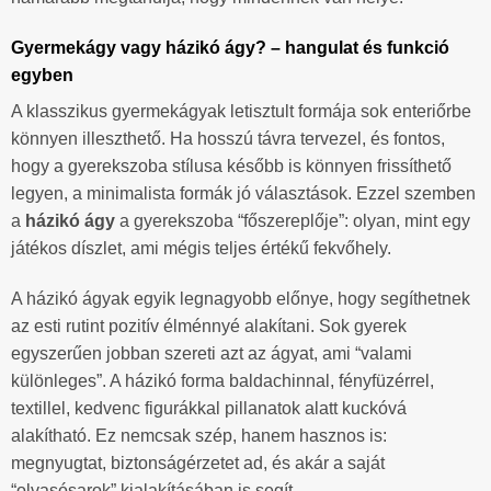
Gyermekágy vagy házikó ágy? – hangulat és funkció
egyben
A klasszikus gyermekágyak letisztult formája sok enteriőrbe
könnyen illeszthető. Ha hosszú távra tervezel, és fontos,
hogy a gyerekszoba stílusa később is könnyen frissíthető
legyen, a minimalista formák jó választások. Ezzel szemben
a
házikó ágy
a gyerekszoba “főszereplője”: olyan, mint egy
játékos díszlet, ami mégis teljes értékű fekvőhely.
A házikó ágyak egyik legnagyobb előnye, hogy segíthetnek
az esti rutint pozitív élménnyé alakítani. Sok gyerek
egyszerűen jobban szereti azt az ágyat, ami “valami
különleges”. A házikó forma baldachinnal, fényfüzérrel,
textillel, kedvenc figurákkal pillanatok alatt kuckóvá
alakítható. Ez nemcsak szép, hanem hasznos is:
megnyugtat, biztonságérzetet ad, és akár a saját
“olvasósarok” kialakításában is segít.