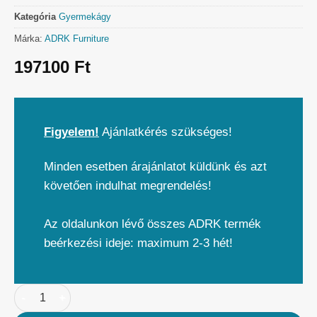
Kategória
Gyermekágy
Márka:
ADRK Furniture
197100
Ft
Figyelem!
Ajánlatkérés szükséges!
Minden esetben árajánlatot küldünk és azt
követően indulhat megrendelés!
Az oldalunkon lévő összes ADRK termék
beérkezési ideje: maximum 2-3 hét!