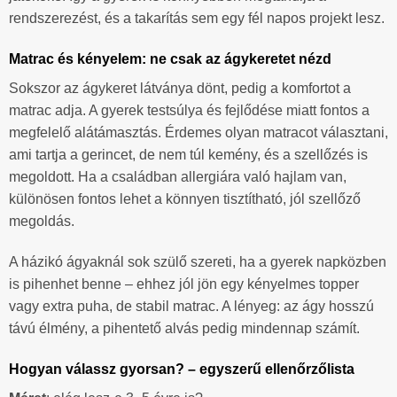
rendszerezést, és a takarítás sem egy fél napos projekt lesz.
Matrac és kényelem: ne csak az ágykeretet nézd
Sokszor az ágykeret látványa dönt, pedig a komfortot a
matrac adja. A gyerek testsúlya és fejlődése miatt fontos a
megfelelő alátámasztás. Érdemes olyan matracot választani,
ami tartja a gerincet, de nem túl kemény, és a szellőzés is
megoldott. Ha a családban allergiára való hajlam van,
különösen fontos lehet a könnyen tisztítható, jól szellőző
megoldás.
A házikó ágyaknál sok szülő szereti, ha a gyerek napközben
is pihenhet benne – ehhez jól jön egy kényelmes topper
vagy extra puha, de stabil matrac. A lényeg: az ágy hosszú
távú élmény, a pihentető alvás pedig mindennap számít.
Hogyan válassz gyorsan? – egyszerű ellenőrzőlista