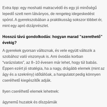
Extra tipp: egy mosható matracvédő és egy jó minőségű
lepedő szett nem látványos, de rengeteg idegeskedést
spórol. A gyerekszobában a praktikusság sokszor többet ér,
mint egy apró dizájnrészlet.
Hosszú távú gondolkodás: hogyan marad “szerethető”
évekig?
A gyerekek gyorsan változnak, és vele együtt változik a
szobához való viszonyuk is. Ami óvodás korban
“varázslatos”, az 8–10 évesen már lehet, hogy túl babás.
Éppen ezért jó stratégia, ha a nagy, drágább elemek (mint az
ágy és a szekrény) időtállóak, a hangulatot pedig könnyen
cserélhető kiegészítők adják.
Ilyen cserélhető elemek lehetnek:
ágynemű huzatok és díszpárnák