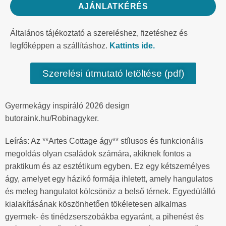
AJÁNLATKÉRÉS
Általános tájékoztató a szereléshez, fizetéshez és
legfőképpen a szállításhoz.
Kattints ide.
Szerelési útmutató letöltése (pdf)
Gyermekágy inspiráló 2026 design
butoraink.hu/Robinagyker.
Leírás: Az **Artes Cottage ágy** stílusos és funkcionális
megoldás olyan családok számára, akiknek fontos a
praktikum és az esztétikum egyben. Ez egy kétszemélyes
ágy, amelyet egy házikó formája ihletett, amely hangulatos
és meleg hangulatot kölcsönöz a belső térnek. Egyedülálló
kialakításának köszönhetően tökéletesen alkalmas
gyermek- és tinédzserszobákba egyaránt, a pihenést és