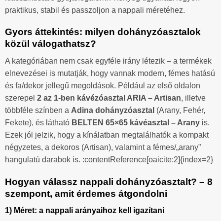
praktikus, stabil és passzoljon a nappali méretéhez.
Gyors áttekintés: milyen dohányzóasztalok
közül válogathatsz?
A kategóriában nem csak egyféle irány létezik – a termékek
elnevezései is mutatják, hogy vannak modern, fémes hatású
és fa/dekor jellegű megoldások. Például az első oldalon
szerepel
2 az 1-ben kávézóasztal ARIA – Artisan
, illetve
többféle színben a
Adina dohányzóasztal
(Arany, Fehér,
Fekete), és látható
BELTEN 65×65 kávéasztal – Arany
is.
Ezek jól jelzik, hogy a kínálatban megtalálhatók a kompakt
négyzetes, a dekoros (Artisan), valamint a fémes/„arany”
hangulatú darabok is. :contentReference[oaicite:2]{index=2}
Hogyan válassz nappali dohányzóasztalt? – 8
szempont, amit érdemes átgondolni
1) Méret: a nappali arányaihoz kell igazítani