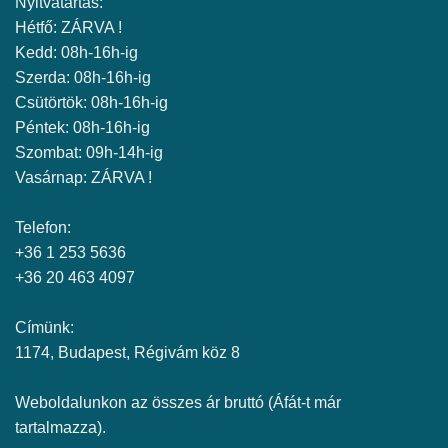
Nyitvatartás:
Hétfő: ZÁRVA !
Kedd: 08h-16h-ig
Szerda: 08h-16h-ig
Csütörtök: 08h-16h-ig
Péntek: 08h-16h-ig
Szombat: 09h-14h-ig
Vasárnap: ZÁRVA !
Telefon:
+36 1 253 5636
+36 20 463 4097
Címünk:
1174, Budapest, Régivám köz 8
Weboldalunkon az összes ár bruttó (Áfát-t már
tartalmazza).