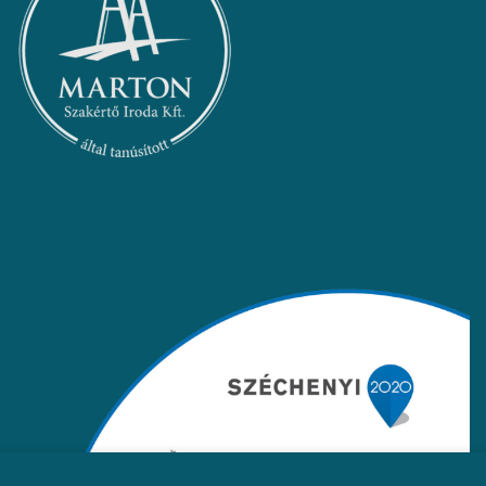
Ez az oldal sütiket használ, hogy jobb böngészési élményt