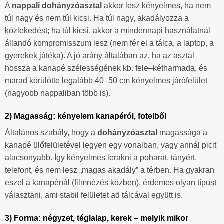
A
nappali dohányzóasztal
akkor lesz kényelmes, ha nem
túl nagy és nem túl kicsi. Ha túl nagy, akadályozza a
közlekedést; ha túl kicsi, akkor a mindennapi használatnál
állandó kompromisszum lesz (nem fér el a tálca, a laptop, a
gyerekek játéka). A jó arány általában az, ha az asztal
hossza a kanapé szélességének kb. fele–kétharmada, és
marad körülötte legalább 40–50 cm kényelmes járófelület
(nagyobb nappaliban több is).
2) Magasság: kényelem kanapéról, fotelből
Általános szabály, hogy a
dohányzóasztal
magassága a
kanapé ülőfelületével legyen egy vonalban, vagy annál picit
alacsonyabb. Így kényelmes lerakni a poharat, tányért,
telefont, és nem lesz „magas akadály” a térben. Ha gyakran
eszel a kanapénál (filmnézés közben), érdemes olyan típust
választani, ami stabil felületet ad tálcával együtt is.
3) Forma: négyzet, téglalap, kerek – melyik mikor