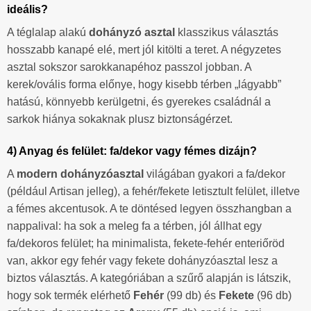
ideális?
A téglalap alakú
dohányzó asztal
klasszikus választás
hosszabb kanapé elé, mert jól kitölti a teret. A négyzetes
asztal sokszor sarokkanapéhoz passzol jobban. A
kerek/ovális forma előnye, hogy kisebb térben „lágyabb”
hatású, könnyebb kerülgetni, és gyerekes családnál a
sarkok hiánya sokaknak plusz biztonságérzet.
4) Anyag és felület: fa/dekor vagy fémes dizájn?
A
modern dohányzóasztal
világában gyakori a fa/dekor
(például Artisan jelleg), a fehér/fekete letisztult felület, illetve
a fémes akcentusok. A te döntésed legyen összhangban a
nappalival: ha sok a meleg fa a térben, jól állhat egy
fa/dekoros felület; ha minimalista, fekete-fehér enteriőröd
van, akkor egy fehér vagy fekete dohányzóasztal lesz a
biztos választás. A kategóriában a szűrő alapján is látszik,
hogy sok termék elérhető
Fehér
(99 db) és
Fekete
(96 db)