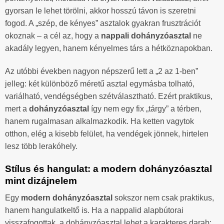
gyorsan le lehet törölni, akkor hosszú távon is szeretni
fogod. A „szép, de kényes” asztalok gyakran frusztrációt
okoznak – a cél az, hogy a
nappali dohányzóasztal
ne
akadály legyen, hanem kényelmes társ a hétköznapokban.
Az utóbbi években nagyon népszerű lett a „2 az 1-ben”
jelleg: két különböző méretű asztal egymásba tolható,
variálható, vendégségben szétválasztható. Ezért praktikus,
mert a
dohányzóasztal
így nem egy fix „tárgy” a térben,
hanem rugalmasan alkalmazkodik. Ha ketten vagytok
otthon, elég a kisebb felület, ha vendégek jönnek, hirtelen
lesz több lerakóhely.
Stílus és hangulat: a modern dohányzóasztal
mint dizájnelem
Egy
modern dohányzóasztal
sokszor nem csak praktikus,
hanem hangulatkeltő is. Ha a nappalid alapbútorai
visszafogottak, a dohányzóasztal lehet a karakteres darab: