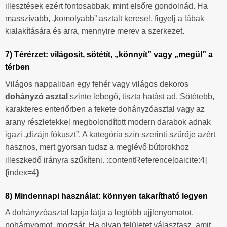
illesztések ezért fontosabbak, mint elsőre gondolnád. Ha
masszívabb, „komolyabb” asztalt keresel, figyelj a lábak
kialakítására és arra, mennyire merev a szerkezet.
7) Térérzet: világosít, sötétít, „könnyít” vagy „megül” a
térben
Világos nappaliban egy fehér vagy világos dekoros
dohányzó asztal
szinte lebegő, tiszta hatást ad. Sötétebb,
karakteres enteriőrben a fekete dohányzóasztal vagy az
arany részletekkel megbolondított modern darabok adnak
igazi „dizájn fókuszt”. A kategória szín szerinti szűrője azért
hasznos, mert gyorsan tudsz a meglévő bútorokhoz
illeszkedő irányra szűkíteni. :contentReference[oaicite:4]
{index=4}
8) Mindennapi használat: könnyen takarítható legyen
A dohányzóasztal lapja látja a legtöbb ujjlenyomatot,
pohárnyomot, morzsát. Ha olyan felületet választasz, amit