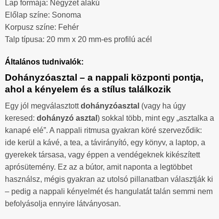
Lap formája: Négyzet alakú
Előlap színe: Sonoma
Korpusz színe: Fehér
Talp típusa: 20 mm x 20 mm-es profilú acél
Általános tudnivalók:
Dohányzóasztal – a nappali központi pontja,
ahol a kényelem és a stílus találkozik
Egy jól megválasztott
dohányzóasztal
(vagy ha úgy
keresed:
dohányzó asztal
) sokkal több, mint egy „asztalka a
kanapé elé”. A nappali ritmusa gyakran köré szerveződik:
ide kerül a kávé, a tea, a távirányító, egy könyv, a laptop, a
gyerekek társasa, vagy éppen a vendégeknek kikészített
aprósütemény. Ez az a bútor, amit naponta a legtöbbet
használsz, mégis gyakran az utolsó pillanatban választják ki
– pedig a nappali kényelmét és hangulatát talán semmi nem
befolyásolja ennyire látványosan.