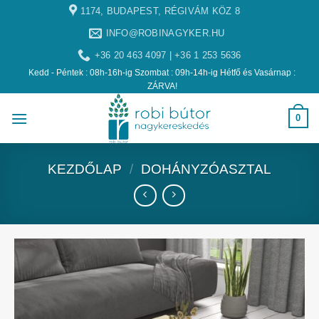
1174, BUDAPEST, RÉGIVÁM KÖZ 8
INFO@ROBINAGYKER.HU
+36 20 463 4097 | +36 1 253 5636
Kedd - Péntek : 08h-16h-ig Szombat : 09h-14h-ig Hétfő és Vasárnap :
ZÁRVA!
0
KEZDŐLAP
/
DOHÁNYZÓASZTAL