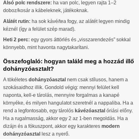
Alsó polc rendszere:
ha van polc, legyen rajta 1–2
doboz/kosár a kábeleknek, játékoknak.
Alátét rutin:
ha sok kávé/tea fogy, az alátét legyen mindig
kéznél (így a felület szép marad).
Heti 2 perc:
egy gyors áttörlés és „visszarendezés” sokkal
könnyebb, mint havonta nagytakarítani.
Összefoglaló: hogyan találd meg a hozzád illő
dohányzóasztalt?
A tökéletes
dohányzóasztal
nem csak stílusos, hanem a
szokásaidhoz illik. Gondold végig: mennyi felület kell
naponta, kell-e tárolás, mennyire forgalmas a kanapé
környéke, és milyen hangulatot szeretnél a nappaliba. Ha a
rend a legfontosabb, egy tárolós
kávézóasztal
óriási előny.
Ha a rugalmasság, akkor egy 2 az 1-ben megoldás. Ha a
dizájn és a fókuszpont, akkor egy karakteres
modern
dohányzóasztal
lesz a nyerő.