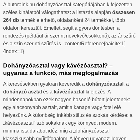
A butoraink.hu dohányzóasztal kategóriájában kifejezetten
széles kínálatból válogathatsz: a listázás alapján
összesen
264 db
termék elérhető, oldalanként 24 termékkel, több
oldalon keresztül. Emellett segít a gyors döntésben a
rendezés (például ár szerint növekvő/csökkenő), az ár szűrő
és a szín szerinti szűrés is. :contentReference[oaicite:1]
{index=1}
Dohányzóasztal vagy kávézóasztal? –
ugyanaz a funkció, más megfogalmazás
A keresésekben gyakran keveredik a
dohányzóasztal
, a
dohányzó asztal
és a
kávézóasztal
kifejezés. A
mindennapokban ezek nagyon hasonló bútort jelentenek:
egy alacsonyabb asztalt, amit a kanapé vagy fotel elé
helyezünk. A különbség inkább stílus és szokás kérdése: a
„kávézóasztal” szó sokaknak egy könnyed, modern,
minimalista darabot idéz, míg a „dohányzóasztal”
klasszikusabb gyűjtőfogalom. A lényeg ugyanaz: legyen