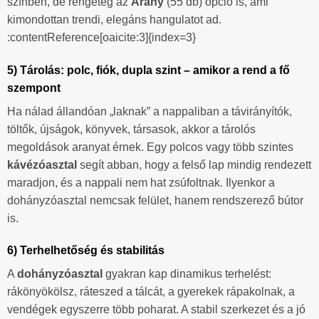
színben, de rengeteg az
Arany
(55 db) opció is, ami
kimondottan trendi, elegáns hangulatot ad.
:contentReference[oaicite:3]{index=3}
5) Tárolás: polc, fiók, dupla szint – amikor a rend a fő
szempont
Ha nálad állandóan „laknak” a nappaliban a távirányítók,
töltők, újságok, könyvek, társasok, akkor a tárolós
megoldások aranyat érnek. Egy polcos vagy több szintes
kávézóasztal
segít abban, hogy a felső lap mindig rendezett
maradjon, és a nappali nem hat zsúfoltnak. Ilyenkor a
dohányzóasztal nemcsak felület, hanem rendszerező bútor
is.
6) Terhelhetőség és stabilitás
A
dohányzóasztal
gyakran kap dinamikus terhelést:
rákönyökölsz, ráteszed a tálcát, a gyerekek rápakolnak, a
vendégek egyszerre több poharat. A stabil szerkezet és a jó