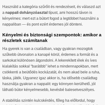
Használd a kategória szűrőit és rendezéseit, és válaszd azt
a
nappali dohányzóasztal
típust, ami hosszú távon is
kényelmes: mert ezt a bútort fogod a legtöbbet használni a
nappaliban — és pont ezért érdemes jól dönteni.
Kényelmi és biztonsági szempontok: amikor a
részletek számítanak
Ha gyerek is van a családban, vagy gyakran mozogtok
szűkebb útvonalon a kanapé körül, érdemes a formát és a
sarkokat különösen átgondolni. A lekerekített élek és íves
kialakítás sokkal “barátibb” lehet a mindennapokban, mert
csökkenti a beütődés kockázatát, és nem akad bele a ruha,
táska, játék. Ugyanez igaz akkor is, ha idősebb családtag
használja gyakran a nappalit: egy könnyen kerülhető, jól
látható bútor kényelmesebb, kevésbé balesetveszélyes.
A stabilitás szintén kulcskérdés, főleg ha előfordul, hogy