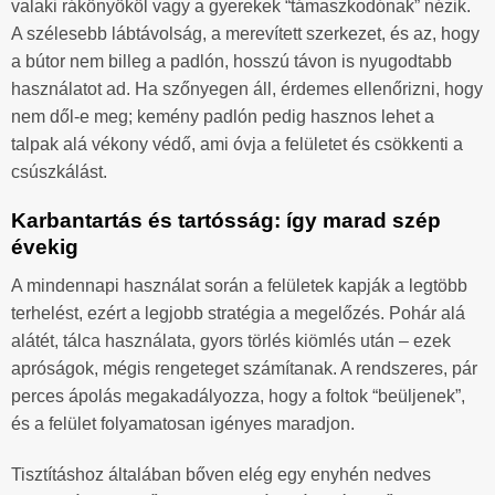
valaki rákönyököl vagy a gyerekek “támaszkodónak” nézik.
A szélesebb lábtávolság, a merevített szerkezet, és az, hogy
a bútor nem billeg a padlón, hosszú távon is nyugodtabb
használatot ad. Ha szőnyegen áll, érdemes ellenőrizni, hogy
nem dől-e meg; kemény padlón pedig hasznos lehet a
talpak alá vékony védő, ami óvja a felületet és csökkenti a
csúszkálást.
Karbantartás és tartósság: így marad szép
évekig
A mindennapi használat során a felületek kapják a legtöbb
terhelést, ezért a legjobb stratégia a megelőzés. Pohár alá
alátét, tálca használata, gyors törlés kiömlés után – ezek
apróságok, mégis rengeteget számítanak. A rendszeres, pár
perces ápolás megakadályozza, hogy a foltok “beüljenek”,
és a felület folyamatosan igényes maradjon.
Tisztításhoz általában bőven elég egy enyhén nedves