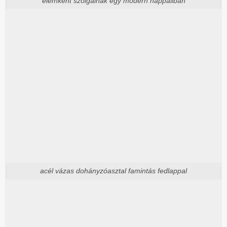
elemként szolgálnak egy modern nappaliban
acél vázas dohányzóasztal famintás fedlappal