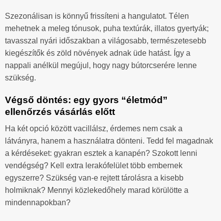
Szezonálisan is könnyű frissíteni a hangulatot. Télen
mehetnek a meleg tónusok, puha textúrák, illatos gyertyák;
tavasszal nyári időszakban a világosabb, természetesebb
kiegészítők és zöld növények adnak üde hatást. Így a
nappali anélkül megújul, hogy nagy bútorcserére lenne
szükség.
Végső döntés: egy gyors “életmód”
ellenőrzés vásárlás előtt
Ha két opció között vacillálsz, érdemes nem csak a
látványra, hanem a használatra dönteni. Tedd fel magadnak
a kérdéseket: gyakran esztek a kanapén? Szokott lenni
vendégség? Kell extra lerakófelület több embernek
egyszerre? Szükség van-e rejtett tárolásra a kisebb
holmiknak? Mennyi közlekedőhely marad körülötte a
mindennapokban?