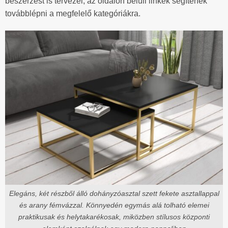
beszerzést is tervezel, az oldalon belüli linkek segítenek
továbblépni a megfelelő kategóriákra.
Elegáns, két részből álló dohányzóasztal szett fekete asztallappal
és arany fémvázzal. Könnyedén egymás alá tolható elemei
praktikusak és helytakarékosak, miközben stílusos központi