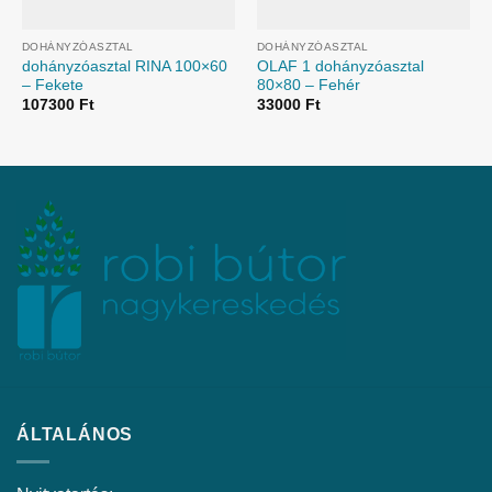
DOHÁNYZÓASZTAL
DOHÁNYZÓASZTAL
dohányzóasztal RINA 100×60
OLAF 1 dohányzóasztal
– Fekete
80×80 – Fehér
107300
Ft
33000
Ft
ÁLTALÁNOS