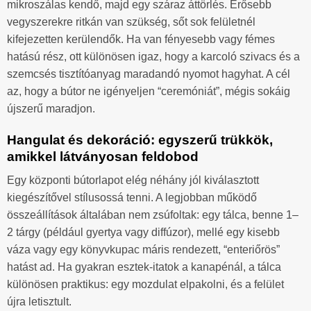
mikroszálas kendő, majd egy száraz áttörlés. Erősebb
vegyszerekre ritkán van szükség, sőt sok felületnél
kifejezetten kerülendők. Ha van fényesebb vagy fémes
hatású rész, ott különösen igaz, hogy a karcoló szivacs és a
szemcsés tisztítóanyag maradandó nyomot hagyhat. A cél
az, hogy a bútor ne igényeljen “ceremóniát”, mégis sokáig
újszerű maradjon.
Hangulat és dekoráció: egyszerű trükkök,
amikkel látványosan feldobod
Egy központi bútorlapot elég néhány jól kiválasztott
kiegészítővel stílusossá tenni. A legjobban működő
összeállítások általában nem zsúfoltak: egy tálca, benne 1–
2 tárgy (például gyertya vagy diffúzor), mellé egy kisebb
váza vagy egy könyvkupac máris rendezett, “enteriőrös”
hatást ad. Ha gyakran esztek-itatok a kanapénál, a tálca
különösen praktikus: egy mozdulat elpakolni, és a felület
újra letisztult.