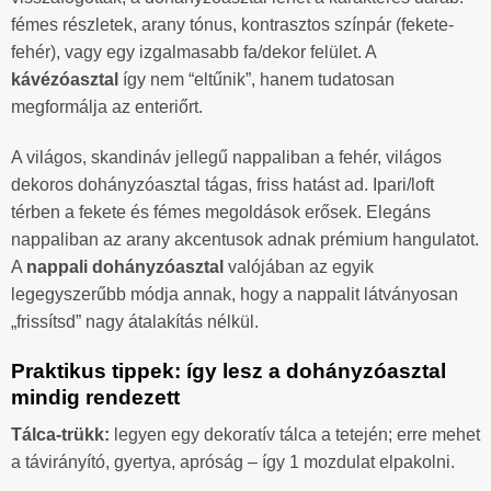
fémes részletek, arany tónus, kontrasztos színpár (fekete-
fehér), vagy egy izgalmasabb fa/dekor felület. A
kávézóasztal
így nem “eltűnik”, hanem tudatosan
megformálja az enteriőrt.
A világos, skandináv jellegű nappaliban a fehér, világos
dekoros dohányzóasztal tágas, friss hatást ad. Ipari/loft
térben a fekete és fémes megoldások erősek. Elegáns
nappaliban az arany akcentusok adnak prémium hangulatot.
A
nappali dohányzóasztal
valójában az egyik
legegyszerűbb módja annak, hogy a nappalit látványosan
„frissítsd” nagy átalakítás nélkül.
Praktikus tippek: így lesz a dohányzóasztal
mindig rendezett
Tálca-trükk:
legyen egy dekoratív tálca a tetején; erre mehet
a távirányító, gyertya, apróság – így 1 mozdulat elpakolni.