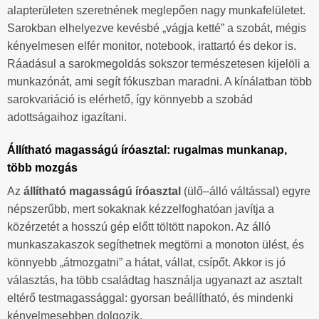
alapterületen szeretnének meglepően nagy munkafelületet.
Sarokban elhelyezve kevésbé „vágja ketté” a szobát, mégis
kényelmesen elfér monitor, notebook, irattartó és dekor is.
Ráadásul a sarokmegoldás sokszor természetesen kijelöli a
munkazónát, ami segít fókuszban maradni. A kínálatban több
sarokvariáció is elérhető, így könnyebb a szobád
adottságaihoz igazítani.
Állítható magasságú íróasztal: rugalmas munkanap,
több mozgás
Az
állítható magasságú íróasztal
(ülő–álló váltással) egyre
népszerűbb, mert sokaknak kézzelfoghatóan javítja a
közérzetét a hosszú gép előtt töltött napokon. Az álló
munkaszakaszok segíthetnek megtörni a monoton ülést, és
könnyebb „átmozgatni” a hátat, vállat, csípőt. Akkor is jó
választás, ha több családtag használja ugyanazt az asztalt
eltérő testmagassággal: gyorsan beállítható, és mindenki
kényelmesebben dolgozik.