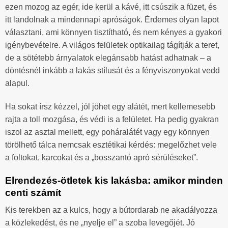
ezen mozog az egér, ide kerül a kávé, itt csúszik a füzet, és
itt landolnak a mindennapi apróságok. Érdemes olyan lapot
választani, ami könnyen tisztítható, és nem kényes a gyakori
igénybevételre. A világos felületek optikailag tágítják a teret,
de a sötétebb árnyalatok elegánsabb hatást adhatnak – a
döntésnél inkább a lakás stílusát és a fényviszonyokat vedd
alapul.
Ha sokat írsz kézzel, jól jöhet egy alátét, mert kellemesebb
rajta a toll mozgása, és védi is a felületet. Ha pedig gyakran
iszol az asztal mellett, egy poháralátét vagy egy könnyen
törölhető tálca nemcsak esztétikai kérdés: megelőzhet vele
a foltokat, karcokat és a „bosszantó apró sérüléseket”.
Elrendezés-ötletek kis lakásba: amikor minden
centi számít
Kis terekben az a kulcs, hogy a bútordarab ne akadályozza
a közlekedést, és ne „nyelje el” a szoba levegőjét. Jó