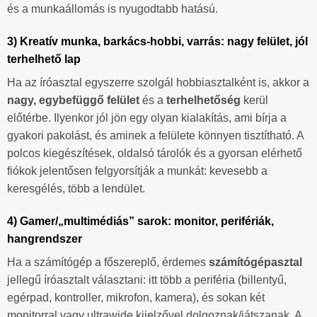
és a munkaállomás is nyugodtabb hatású.
3) Kreatív munka, barkács-hobbi, varrás: nagy felület, jól
terhelhető lap
Ha az íróasztal egyszerre szolgál hobbiasztalként is, akkor a
nagy, egybefüggő felület
és a
terhelhetőség
kerül
előtérbe. Ilyenkor jól jön egy olyan kialakítás, ami bírja a
gyakori pakolást, és aminek a felülete könnyen tisztítható. A
polcos kiegészítések, oldalsó tárolók és a gyorsan elérhető
fiókok jelentősen felgyorsítják a munkát: kevesebb a
keresgélés, több a lendület.
4) Gamer/„multimédiás” sarok: monitor, perifériák,
hangrendszer
Ha a számítógép a főszereplő, érdemes
számítógépasztal
jellegű íróasztalt választani: itt több a periféria (billentyű,
egérpad, kontroller, mikrofon, kamera), és sokan két
monitorral vagy ultrawide kijelzővel dolgoznak/játszanak. A