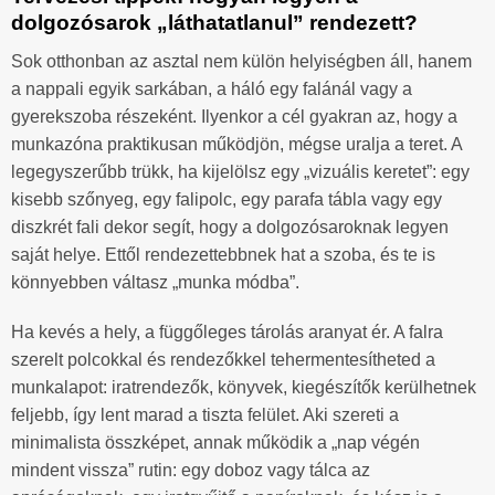
dolgozósarok „láthatatlanul” rendezett?
Sok otthonban az asztal nem külön helyiségben áll, hanem
a nappali egyik sarkában, a háló egy falánál vagy a
gyerekszoba részeként. Ilyenkor a cél gyakran az, hogy a
munkazóna praktikusan működjön, mégse uralja a teret. A
legegyszerűbb trükk, ha kijelölsz egy „vizuális keretet”: egy
kisebb szőnyeg, egy falipolc, egy parafa tábla vagy egy
diszkrét fali dekor segít, hogy a dolgozósaroknak legyen
saját helye. Ettől rendezettebbnek hat a szoba, és te is
könnyebben váltasz „munka módba”.
Ha kevés a hely, a függőleges tárolás aranyat ér. A falra
szerelt polcokkal és rendezőkkel tehermentesítheted a
munkalapot: iratrendezők, könyvek, kiegészítők kerülhetnek
feljebb, így lent marad a tiszta felület. Aki szereti a
minimalista összképet, annak működik a „nap végén
mindent vissza” rutin: egy doboz vagy tálca az