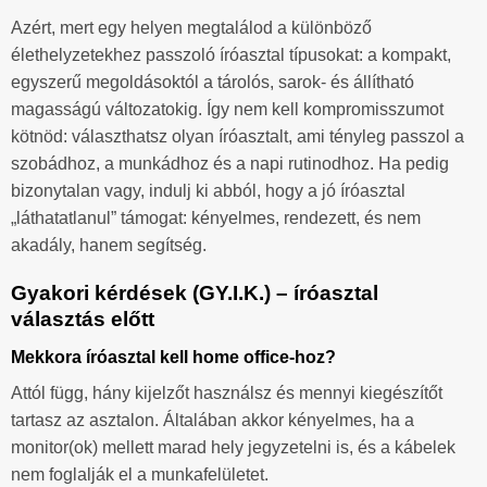
Azért, mert egy helyen megtalálod a különböző
élethelyzetekhez passzoló íróasztal típusokat: a kompakt,
egyszerű megoldásoktól a tárolós, sarok- és állítható
magasságú változatokig. Így nem kell kompromisszumot
kötnöd: választhatsz olyan íróasztalt, ami tényleg passzol a
szobádhoz, a munkádhoz és a napi rutinodhoz. Ha pedig
bizonytalan vagy, indulj ki abból, hogy a jó íróasztal
„láthatatlanul” támogat: kényelmes, rendezett, és nem
akadály, hanem segítség.
Gyakori kérdések (GY.I.K.) – íróasztal
választás előtt
Mekkora íróasztal kell home office-hoz?
Attól függ, hány kijelzőt használsz és mennyi kiegészítőt
tartasz az asztalon. Általában akkor kényelmes, ha a
monitor(ok) mellett marad hely jegyzetelni is, és a kábelek
nem foglalják el a munkafelületet.