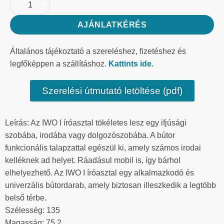
AJÁNLATKÉRÉS
Általános tájékoztató a szereléshez, fizetéshez és
legfőképpen a szállításhoz.
Kattints ide.
Szerelési útmutató letöltése (pdf)
Leírás: Az IWO I íróasztal tökéletes lesz egy ifjúsági
szobába, irodába vagy dolgozószobába. A bútor
funkcionális talapzattal egészül ki, amely számos irodai
kelléknek ad helyet. Ráadásul mobil is, így bárhol
elhelyezhető. Az IWO I íróasztal egy alkalmazkodó és
univerzális bútordarab, amely biztosan illeszkedik a legtöbb
belső térbe.
Szélesség: 135
Magasság: 75.2