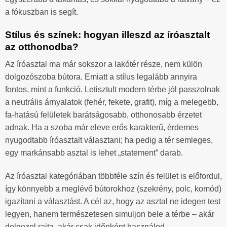
a fókuszban is segít.
Stílus és színek: hogyan illeszd az íróasztalt
az otthonodba?
Az íróasztal ma már sokszor a lakótér része, nem külön
dolgozószoba bútora. Emiatt a stílus legalább annyira
fontos, mint a funkció. Letisztult modern térbe jól passzolnak
a neutrális árnyalatok (fehér, fekete, grafit), míg a melegebb,
fa-hatású felületek barátságosabb, otthonosabb érzetet
adnak. Ha a szoba már eleve erős karakterű, érdemes
nyugodtabb íróasztalt választani; ha pedig a tér semleges,
egy markánsabb asztal is lehet „statement” darab.
Az íróasztal kategóriában többféle szín és felület is előfordul,
így könnyebb a meglévő bútorokhoz (szekrény, polc, komód)
igazítani a választást. A cél az, hogy az asztal ne idegen test
legyen, hanem természetesen simuljon bele a térbe – akár
dolgozol rajta, akár csak időnként használod.