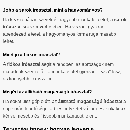
Jobb a sarok íróasztal, mint a hagyományos?
Ha kis szobában szeretnél nagyobb munkafelületet, a
sarok
íróasztal
sokszor verhetetlen. Ha viszont gyakran
átrendezed a teret, a hagyományos forma rugalmasabb
lehet.
Miért jó a fiókos íróasztal?
A
fiókos íróasztal
segít a rendben: az apróságok nem
maradnak szem előtt, a munkafelület gyorsan „tiszta” lesz,
és könnyebb fókuszálni.
Megéri az állítható magasságú íróasztal?
Ha sokat ülsz gép előtt, az
állítható magasságú íróasztal
a
nap során lehetőséget ad testhelyzetet váltani. Ez sokaknak
kényelmesebb és frissebb munkanapot jelent.
Tervezési tippek: hogyan legyen a