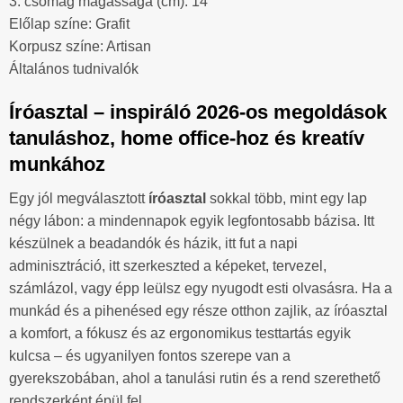
3. csomag magassága (cm): 14
Előlap színe: Grafit
Korpusz színe: Artisan
Általános tudnivalók
Íróasztal – inspiráló 2026-os megoldások
tanuláshoz, home office-hoz és kreatív
munkához
Egy jól megválasztott
íróasztal
sokkal több, mint egy lap
négy lábon: a mindennapok egyik legfontosabb bázisa. Itt
készülnek a beadandók és házik, itt fut a napi
adminisztráció, itt szerkeszted a képeket, tervezel,
számlázol, vagy épp leülsz egy nyugodt esti olvasásra. Ha a
munkád és a pihenésed egy része otthon zajlik, az íróasztal
a komfort, a fókusz és az ergonomikus testtartás egyik
kulcsa – és ugyanilyen fontos szerepe van a
gyerekszobában, ahol a tanulási rutin és a rend szerethető
rendszerként épül fel.