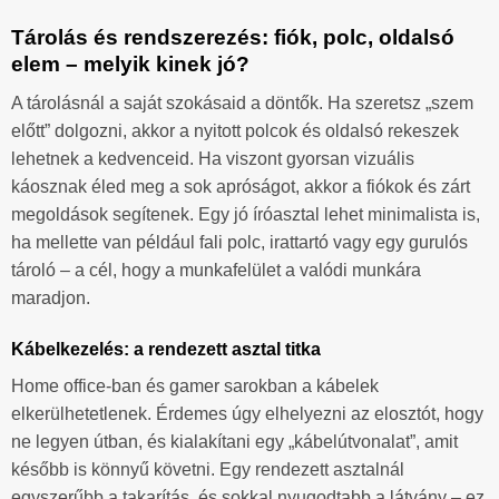
Tárolás és rendszerezés: fiók, polc, oldalsó
elem – melyik kinek jó?
A tárolásnál a saját szokásaid a döntők. Ha szeretsz „szem
előtt” dolgozni, akkor a nyitott polcok és oldalsó rekeszek
lehetnek a kedvenceid. Ha viszont gyorsan vizuális
káosznak éled meg a sok apróságot, akkor a fiókok és zárt
megoldások segítenek. Egy jó íróasztal lehet minimalista is,
ha mellette van például fali polc, irattartó vagy egy gurulós
tároló – a cél, hogy a munkafelület a valódi munkára
maradjon.
Kábelkezelés: a rendezett asztal titka
Home office-ban és gamer sarokban a kábelek
elkerülhetetlenek. Érdemes úgy elhelyezni az elosztót, hogy
ne legyen útban, és kialakítani egy „kábelútvonalat”, amit
később is könnyű követni. Egy rendezett asztalnál
egyszerűbb a takarítás, és sokkal nyugodtabb a látvány – ez