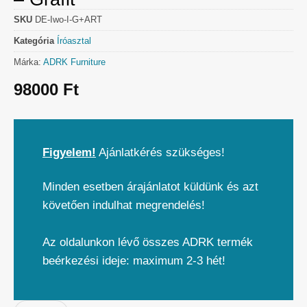
SKU
DE-Iwo-I-G+ART
Kategória
Íróasztal
Márka:
ADRK Furniture
98000
Ft
Figyelem!
Ajánlatkérés szükséges!
Minden esetben árajánlatot küldünk és azt
követően indulhat megrendelés!
Az oldalunkon lévő összes ADRK termék
beérkezési ideje: maximum 2-3 hét!