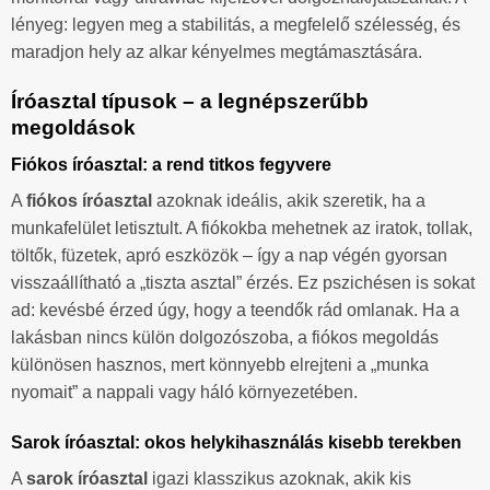
lényeg: legyen meg a stabilitás, a megfelelő szélesség, és
maradjon hely az alkar kényelmes megtámasztására.
Íróasztal típusok – a legnépszerűbb
megoldások
Fiókos íróasztal: a rend titkos fegyvere
A
fiókos íróasztal
azoknak ideális, akik szeretik, ha a
munkafelület letisztult. A fiókokba mehetnek az iratok, tollak,
töltők, füzetek, apró eszközök – így a nap végén gyorsan
visszaállítható a „tiszta asztal” érzés. Ez pszichésen is sokat
ad: kevésbé érzed úgy, hogy a teendők rád omlanak. Ha a
lakásban nincs külön dolgozószoba, a fiókos megoldás
különösen hasznos, mert könnyebb elrejteni a „munka
nyomait” a nappali vagy háló környezetében.
Sarok íróasztal: okos helykihasználás kisebb terekben
A
sarok íróasztal
igazi klasszikus azoknak, akik kis