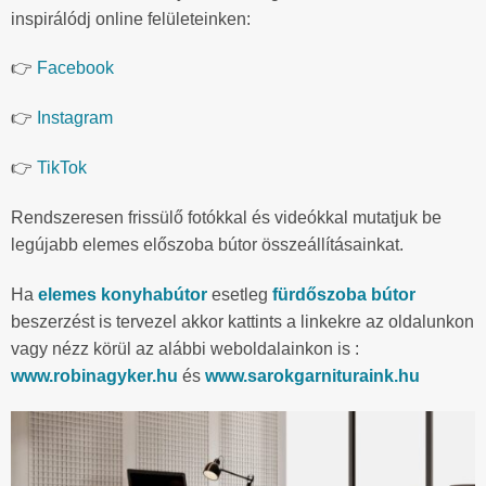
inspirálódj online felületeinken:
👉
Facebook
👉
Instagram
👉
TikTok
Rendszeresen frissülő fotókkal és videókkal mutatjuk be
legújabb elemes előszoba bútor összeállításainkat.
Ha
elemes konyhabútor
esetleg
fürdőszoba bútor
beszerzést is tervezel akkor kattints a linkekre az oldalunkon
vagy nézz körül az alábbi weboldalainkon is :
www.robinagyker.hu
és
www.sarokgarnituraink.hu