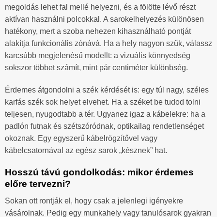
megoldás lehet fal mellé helyezni, és a fölötte lévő részt
aktívan használni polcokkal. A sarokelhelyezés különösen
hatékony, mert a szoba nehezen kihasználható pontját
alakítja funkcionális zónává. Ha a hely nagyon szűk, válassz
karcsúbb megjelenésű modellt: a vizuális könnyedség
sokszor többet számít, mint pár centiméter különbség.
Érdemes átgondolni a szék kérdését is: egy túl nagy, széles
karfás szék sok helyet elvehet. Ha a széket be tudod tolni
teljesen, nyugodtabb a tér. Ugyanez igaz a kábelekre: ha a
padlón futnak és szétszóródnak, optikailag rendetlenséget
okoznak. Egy egyszerű kábelrögzítővel vagy
kábelcsatornával az egész sarok „késznek” hat.
Hosszú távú gondolkodás: mikor érdemes
előre tervezni?
Sokan ott rontják el, hogy csak a jelenlegi igényekre
vásárolnak. Pedig egy munkahely vagy tanulósarok gyakran