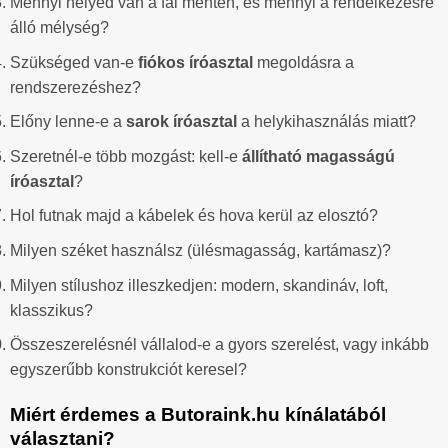
Mennyi helyed van a fal mentén, és mennyi a rendelkezésre
álló mélység?
Szükséged van-e
fiókos íróasztal
megoldásra a
rendszerezéshez?
Előny lenne-e a
sarok íróasztal
a helykihasználás miatt?
Szeretnél-e több mozgást: kell-e
állítható magasságú
íróasztal
?
Hol futnak majd a kábelek és hova kerül az elosztó?
Milyen széket használsz (ülésmagasság, kartámasz)?
Milyen stílushoz illeszkedjen: modern, skandináv, loft,
klasszikus?
Összeszerelésnél vállalod-e a gyors szerelést, vagy inkább
egyszerűbb konstrukciót keresel?
Miért érdemes a Butoraink.hu kínálatából
választani?