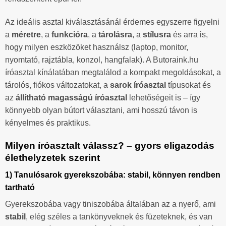
Az ideális asztal kiválasztásánál érdemes egyszerre figyelni
a
méretre
, a
funkcióra
, a
tárolásra
, a
stílusra
és arra is,
hogy milyen eszközöket használsz (laptop, monitor,
nyomtató, rajztábla, konzol, hangfalak). A Butoraink.hu
íróasztal kínálatában megtalálod a kompakt megoldásokat, a
tárolós, fiókos változatokat, a
sarok íróasztal
típusokat és
az
állítható magasságú íróasztal
lehetőségeit is – így
könnyebb olyan bútort választani, ami hosszú távon is
kényelmes és praktikus.
Milyen íróasztalt válassz? – gyors eligazodás
élethelyzetek szerint
1) Tanulósarok gyerekszobába: stabil, könnyen rendben
tartható
Gyerekszobába vagy tiniszobába általában az a nyerő, ami
stabil
, elég széles a tankönyveknek és füzeteknek, és van