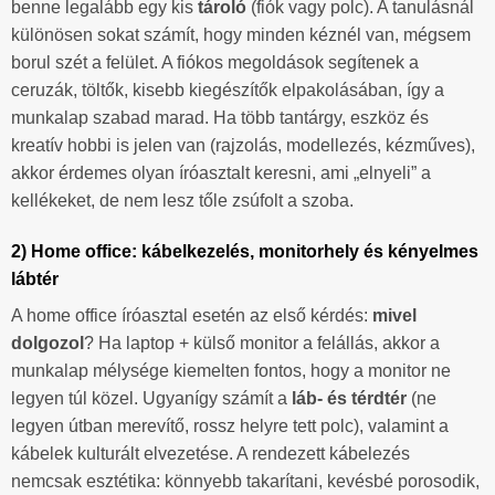
benne legalább egy kis
tároló
(fiók vagy polc). A tanulásnál
különösen sokat számít, hogy minden kéznél van, mégsem
borul szét a felület. A fiókos megoldások segítenek a
ceruzák, töltők, kisebb kiegészítők elpakolásában, így a
munkalap szabad marad. Ha több tantárgy, eszköz és
kreatív hobbi is jelen van (rajzolás, modellezés, kézműves),
akkor érdemes olyan íróasztalt keresni, ami „elnyeli” a
kellékeket, de nem lesz tőle zsúfolt a szoba.
2) Home office: kábelkezelés, monitorhely és kényelmes
lábtér
A home office íróasztal esetén az első kérdés:
mivel
dolgozol
? Ha laptop + külső monitor a felállás, akkor a
munkalap mélysége kiemelten fontos, hogy a monitor ne
legyen túl közel. Ugyanígy számít a
láb- és térdtér
(ne
legyen útban merevítő, rossz helyre tett polc), valamint a
kábelek kulturált elvezetése. A rendezett kábelezés
nemcsak esztétika: könnyebb takarítani, kevésbé porosodik,