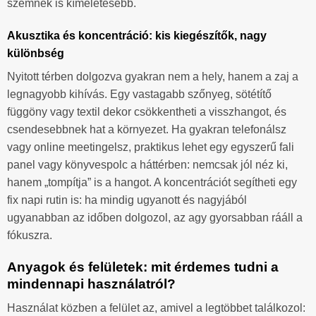
szemnek is kíméletesebb.
Akusztika és koncentráció: kis kiegészítők, nagy
különbség
Nyitott térben dolgozva gyakran nem a hely, hanem a zaj a
legnagyobb kihívás. Egy vastagabb szőnyeg, sötétítő
függöny vagy textil dekor csökkentheti a visszhangot, és
csendesebbnek hat a környezet. Ha gyakran telefonálsz
vagy online meetingelsz, praktikus lehet egy egyszerű fali
panel vagy könyvespolc a háttérben: nemcsak jól néz ki,
hanem „tompítja” is a hangot. A koncentrációt segítheti egy
fix napi rutin is: ha mindig ugyanott és nagyjából
ugyanabban az időben dolgozol, az agy gyorsabban rááll a
fókuszra.
Anyagok és felületek: mit érdemes tudni a
mindennapi használatról?
Használat közben a felület az, amivel a legtöbbet találkozol: