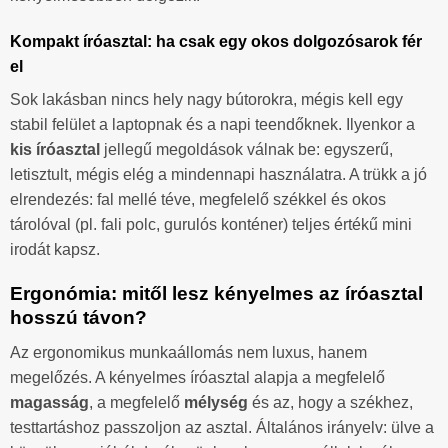
Kompakt íróasztal: ha csak egy okos dolgozósarok fér
el
Sok lakásban nincs hely nagy bútorokra, mégis kell egy
stabil felület a laptopnak és a napi teendőknek. Ilyenkor a
kis íróasztal
jellegű megoldások válnak be: egyszerű,
letisztult, mégis elég a mindennapi használatra. A trükk a jó
elrendezés: fal mellé téve, megfelelő székkel és okos
tárolóval (pl. fali polc, gurulós konténer) teljes értékű mini
irodát kapsz.
Ergonómia: mitől lesz kényelmes az íróasztal
hosszú távon?
Az ergonomikus munkaállomás nem luxus, hanem
megelőzés. A kényelmes íróasztal alapja a megfelelő
magasság
, a megfelelő
mélység
és az, hogy a székhez,
testtartáshoz passzoljon az asztal. Általános irányelv: ülve a