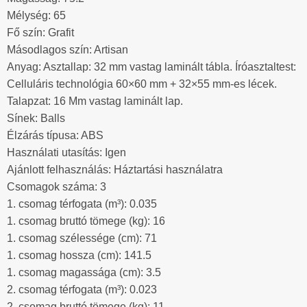
Mélység: 65
Fő szín: Grafit
Másodlagos szín: Artisan
Anyag: Asztallap: 32 mm vastag laminált tábla. Íróasztaltest:
Celluláris technológia 60×60 mm + 32×55 mm-es lécek.
Talapzat: 16 Mm vastag laminált lap.
Sínek: Balls
Élzárás típusa: ABS
Használati utasítás: Igen
Ajánlott felhasználás: Háztartási használatra
Csomagok száma: 3
1. csomag térfogata (m³): 0.035
1. csomag bruttó tömege (kg): 16
1. csomag szélessége (cm): 71
1. csomag hossza (cm): 141.5
1. csomag magassága (cm): 3.5
2. csomag térfogata (m³): 0.023
2. csomag bruttó tömege (kg): 11