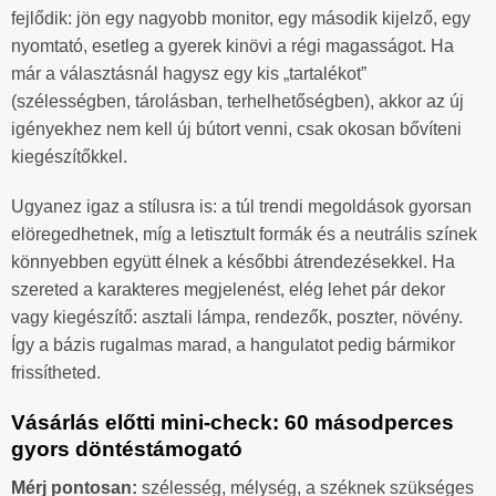
fejlődik: jön egy nagyobb monitor, egy második kijelző, egy
nyomtató, esetleg a gyerek kinövi a régi magasságot. Ha
már a választásnál hagysz egy kis „tartalékot”
(szélességben, tárolásban, terhelhetőségben), akkor az új
igényekhez nem kell új bútort venni, csak okosan bővíteni
kiegészítőkkel.
Ugyanez igaz a stílusra is: a túl trendi megoldások gyorsan
elöregedhetnek, míg a letisztult formák és a neutrális színek
könnyebben együtt élnek a későbbi átrendezésekkel. Ha
szereted a karakteres megjelenést, elég lehet pár dekor
vagy kiegészítő: asztali lámpa, rendezők, poszter, növény.
Így a bázis rugalmas marad, a hangulatot pedig bármikor
frissítheted.
Vásárlás előtti mini-check: 60 másodperces
gyors döntéstámogató
Mérj pontosan:
szélesség, mélység, a széknek szükséges