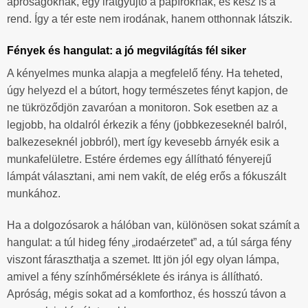
apróságoknak, egy iratgyűjtő a papíroknak, és kész is a
rend. Így a tér este nem irodának, hanem otthonnak látszik.
Fények és hangulat: a jó megvilágítás fél siker
A kényelmes munka alapja a megfelelő fény. Ha teheted,
úgy helyezd el a bútort, hogy természetes fényt kapjon, de
ne tükröződjön zavaróan a monitoron. Sok esetben az a
legjobb, ha oldalról érkezik a fény (jobbkezeseknél balról,
balkezeseknél jobbról), mert így kevesebb árnyék esik a
munkafelületre. Estére érdemes egy állítható fényerejű
lámpát választani, ami nem vakít, de elég erős a fókuszált
munkához.
Ha a dolgozósarok a hálóban van, különösen sokat számít a
hangulat: a túl hideg fény „irodaérzetet” ad, a túl sárga fény
viszont fáraszthatja a szemet. Itt jön jól egy olyan lámpa,
amivel a fény színhőmérséklete és iránya is állítható.
Apróság, mégis sokat ad a komforthoz, és hosszú távon a