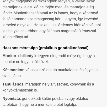
könyök nagyjából derékszögben legyen, a vállak lazák
maradjanak, a csukló ne törjön meg, és maradjon elég
lábtér. Monitorhasználatnál az is fontos, hogy a képernyő
felső harmada szemmagasság körül legyen, így kevésbé
terheled a nyakat. Ha sokat ülsz, érdemes időnként váltani
testhelyzetet – ebben egy állítható magasságú íróasztal
külön előnyt ad.
Hasznos méret-tipp (praktikus gondolkodással)
Monitor + billentyű
: legyen elegendő mélység, hogy a
monitor ne legyen túl közel.
Két monitor
: válassz szélesebb munkalapot, és figyelj a
stabilitásra.
Tanuláshoz
: maradjon hely a füzetnek, könyvnek és a
könyöktámasznak is.
Nyomtató
: gondolkodj külön polcban vagy oldalsó
tárolóban, hogy ne a munkafelületet foglalja.