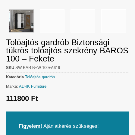
Tolóajtós gardrób Biztonsági
tükrös tolóajtós szekrény BAROS
100 – Fekete
SKU
SW-BAR-B+W-100+A616
Kategória
Tolóajtós gardrób
Márka:
ADRK Furniture
111800
Ft
Figyelem!
Ajánlatkérés szükséges!