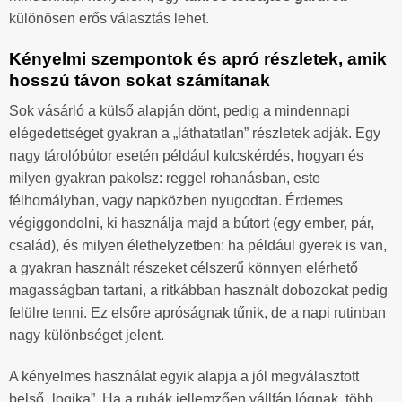
különösen erős választás lehet.
Kényelmi szempontok és apró részletek, amik
hosszú távon sokat számítanak
Sok vásárló a külső alapján dönt, pedig a mindennapi
elégedettséget gyakran a „láthatatlan” részletek adják. Egy
nagy tárolóbútor esetén például kulcskérdés, hogyan és
milyen gyakran pakolsz: reggel rohanásban, este
félhomályban, vagy napközben nyugodtan. Érdemes
végiggondolni, ki használja majd a bútort (egy ember, pár,
család), és milyen élethelyzetben: ha például gyerek is van,
a gyakran használt részeket célszerű könnyen elérhető
magasságban tartani, a ritkábban használt dobozokat pedig
felülre tenni. Ez elsőre apróságnak tűnik, de a napi rutinban
nagy különbséget jelent.
A kényelmes használat egyik alapja a jól megválasztott
belső „logika”. Ha a ruhák jellemzően vállfán lógnak, több