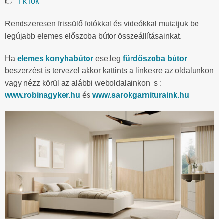
👉
TikTok
Rendszeresen frissülő fotókkal és videókkal mutatjuk be
legújabb elemes előszoba bútor összeállításainkat.
Ha
elemes konyhabútor
esetleg
fürdőszoba bútor
beszerzést is tervezel akkor kattints a linkekre az oldalunkon
vagy nézz körül az alábbi weboldalainkon is :
www.robinagyker.hu
és
www.sarokgarnituraink.hu