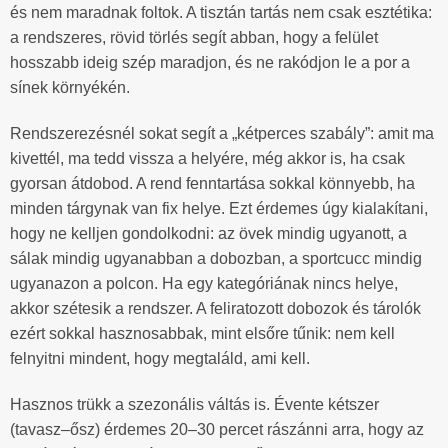
és nem maradnak foltok. A tisztán tartás nem csak esztétika:
a rendszeres, rövid törlés segít abban, hogy a felület
hosszabb ideig szép maradjon, és ne rakódjon le a por a
sínek környékén.
Rendszerezésnél sokat segít a „kétperces szabály”: amit ma
kivettél, ma tedd vissza a helyére, még akkor is, ha csak
gyorsan átdobod. A rend fenntartása sokkal könnyebb, ha
minden tárgynak van fix helye. Ezt érdemes úgy kialakítani,
hogy ne kelljen gondolkodni: az övek mindig ugyanott, a
sálak mindig ugyanabban a dobozban, a sportcucc mindig
ugyanazon a polcon. Ha egy kategóriának nincs helye,
akkor szétesik a rendszer. A feliratozott dobozok és tárolók
ezért sokkal hasznosabbak, mint elsőre tűnik: nem kell
felnyitni mindent, hogy megtaláld, ami kell.
Hasznos trükk a szezonális váltás is. Évente kétszer
(tavasz–ősz) érdemes 20–30 percet rászánni arra, hogy az