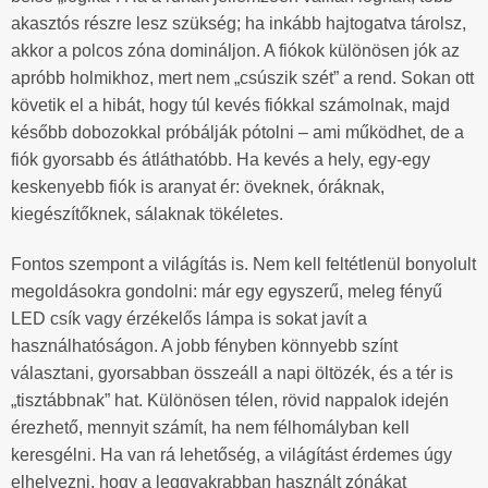
akasztós részre lesz szükség; ha inkább hajtogatva tárolsz,
akkor a polcos zóna domináljon. A fiókok különösen jók az
apróbb holmikhoz, mert nem „csúszik szét” a rend. Sokan ott
követik el a hibát, hogy túl kevés fiókkal számolnak, majd
később dobozokkal próbálják pótolni – ami működhet, de a
fiók gyorsabb és átláthatóbb. Ha kevés a hely, egy-egy
keskenyebb fiók is aranyat ér: öveknek, óráknak,
kiegészítőknek, sálaknak tökéletes.
Fontos szempont a világítás is. Nem kell feltétlenül bonyolult
megoldásokra gondolni: már egy egyszerű, meleg fényű
LED csík vagy érzékelős lámpa is sokat javít a
használhatóságon. A jobb fényben könnyebb színt
választani, gyorsabban összeáll a napi öltözék, és a tér is
„tisztábbnak” hat. Különösen télen, rövid nappalok idején
érezhető, mennyit számít, ha nem félhomályban kell
keresgélni. Ha van rá lehetőség, a világítást érdemes úgy
elhelyezni, hogy a leggyakrabban használt zónákat