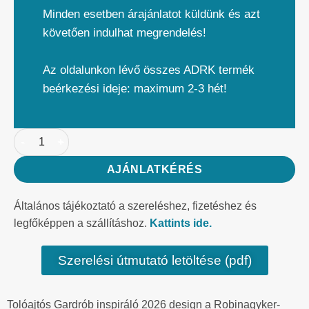
Minden esetben árajánlatot küldünk és azt
követően indulhat megrendelés!
Az oldalunkon lévő összes ADRK termék
beérkezési ideje: maximum 2-3 hét!
AJÁNLATKÉRÉS
Általános tájékoztató a szereléshez, fizetéshez és
legfőképpen a szállításhoz.
Kattints ide.
Szerelési útmutató letöltése (pdf)
Tolóajtós Gardrób inspiráló 2026 design a Robinagyker-