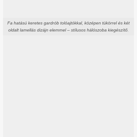
Fa hatású keretes gardrób tolóajtókkal, középen tükörrel és két
oldalt lamellás dizájn elemmel – stílusos hálószoba kiegészítő.