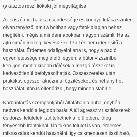
(akasztós rész, fiókok) jól megvilágítsa.
A csúszó mechanika csendessége és könnyű futása szintén
olyan tényező, amit a boltban vagy fotók alapján nehéz
megítélni, mégis a mindennapokban nagyon számít. Ha az
ajtó simán mozog, kevésbé kelt zajt és nem idegesítő a
használat. Érdemes odafigyelni arra is, hogy a padló
egyenletessége megfelelő legyen, a bútor vízszintbe
kerüljön, mert a kisebb dőlések a mozgó részeket is
kedvezőtlenül befolyásolhatják. Összeszerelés után
praktikus egyszer átnézni a rögzítéseket, és néhány hét
használat után is ellenőrizni, hogy minden stabil-e.
Karbantartás szempontjából általában a puha, enyhén
nedves kendő a legjobb barát. A túl agresszív tisztítószerek
és dörzsi felületek kárt tehetnek a felületben, főleg
fényesebb frontoknál. Ha tükrös felület is van, érdemes
mikroszálas kendőt használni, így csíkmentesen tisztítható,