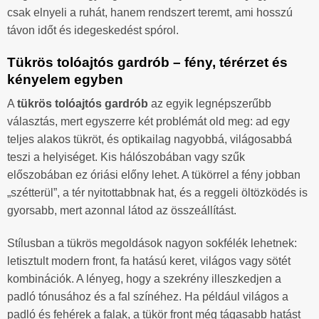
csak elnyeli a ruhát, hanem rendszert teremt, ami hosszú
távon időt és idegeskedést spórol.
Tükrös tolóajtós gardrób – fény, térérzet és
kényelem egyben
A
tükrös tolóajtós gardrób
az egyik legnépszerűbb
választás, mert egyszerre két problémát old meg: ad egy
teljes alakos tükröt, és optikailag nagyobbá, világosabbá
teszi a helyiséget. Kis hálószobában vagy szűk
előszobában ez óriási előny lehet. A tükörrel a fény jobban
„szétterül”, a tér nyitottabbnak hat, és a reggeli öltözködés is
gyorsabb, mert azonnal látod az összeállítást.
Stílusban a tükrös megoldások nagyon sokfélék lehetnek:
letisztult modern front, fa hatású keret, világos vagy sötét
kombinációk. A lényeg, hogy a szekrény illeszkedjen a
padló tónusához és a fal színéhez. Ha például világos a
padló és fehérek a falak, a tükör front még tágasabb hatást