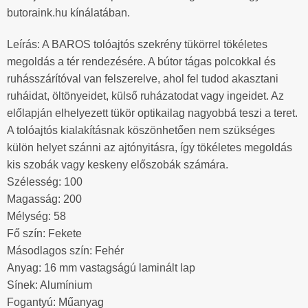
butoraink.hu kínálatában.
Leírás: A BAROS tolóajtós szekrény tükörrel tökéletes
megoldás a tér rendezésére. A bútor tágas polcokkal és
ruhásszárítóval van felszerelve, ahol fel tudod akasztani
ruháidat, öltönyeidet, külső ruházatodat vagy ingeidet. Az
előlapján elhelyezett tükör optikailag nagyobbá teszi a teret.
A tolóajtós kialakításnak köszönhetően nem szükséges
külön helyet szánni az ajtónyitásra, így tökéletes megoldás
kis szobák vagy keskeny előszobák számára.
Szélesség: 100
Magasság: 200
Mélység: 58
Fő szín: Fekete
Másodlagos szín: Fehér
Anyag: 16 mm vastagságú laminált lap
Sínek: Alumínium
Fogantyú: Műanyag