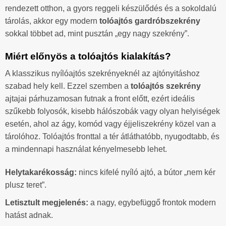
rendezett otthon, a gyors reggeli készülődés és a sokoldalú
tárolás, akkor egy modern
tolóajtós gardróbszekrény
sokkal többet ad, mint pusztán „egy nagy szekrény”.
Miért előnyös a tolóajtós kialakítás?
A klasszikus nyílóajtós szekrényeknél az ajtónyitáshoz
szabad hely kell. Ezzel szemben a
tolóajtós szekrény
ajtajai párhuzamosan futnak a front előtt, ezért ideális
szűkebb folyosók, kisebb hálószobák vagy olyan helyiségek
esetén, ahol az ágy, komód vagy éjjeliszekrény közel van a
tárolóhoz. Tolóajtós fronttal a tér átláthatóbb, nyugodtabb, és
a mindennapi használat kényelmesebb lehet.
Helytakarékosság:
nincs kifelé nyíló ajtó, a bútor „nem kér
plusz teret”.
Letisztult megjelenés:
a nagy, egybefüggő frontok modern
hatást adnak.