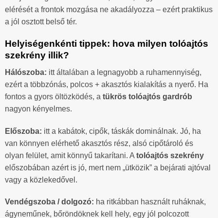
elérését a frontok mozgása ne akadályozza – ezért praktikus
a jól osztott belső tér.
Helyiségenkénti tippek: hova milyen tolóajtós
szekrény illik?
Hálószoba:
itt általában a legnagyobb a ruhamennyiség,
ezért a többzónás, polcos + akasztós kialakítás a nyerő. Ha
fontos a gyors öltözködés, a
tükrös tolóajtós gardrób
nagyon kényelmes.
Előszoba:
itt a kabátok, cipők, táskák dominálnak. Jó, ha
van könnyen elérhető akasztós rész, alsó cipőtároló és
olyan felület, amit könnyű takarítani. A
tolóajtós szekrény
előszobában azért is jó, mert nem „ütközik” a bejárati ajtóval
vagy a közlekedővel.
Vendégszoba / dolgozó:
ha ritkábban használt ruháknak,
ágyneműnek, bőröndöknek kell hely, egy jól polcozott