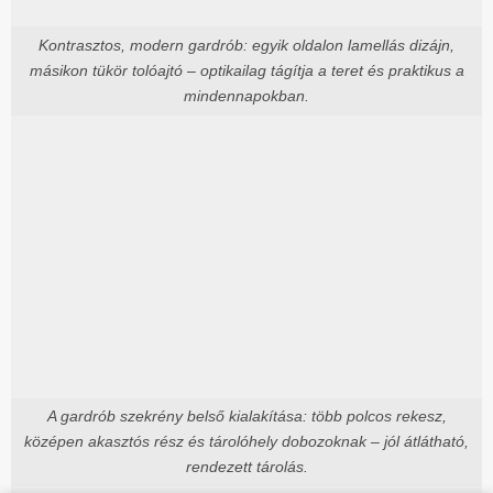
Kontrasztos, modern gardrób: egyik oldalon lamellás dizájn,
másikon tükör tolóajtó – optikailag tágítja a teret és praktikus a
mindennapokban.
A gardrób szekrény belső kialakítása: több polcos rekesz,
középen akasztós rész és tárolóhely dobozoknak – jól átlátható,
rendezett tárolás.