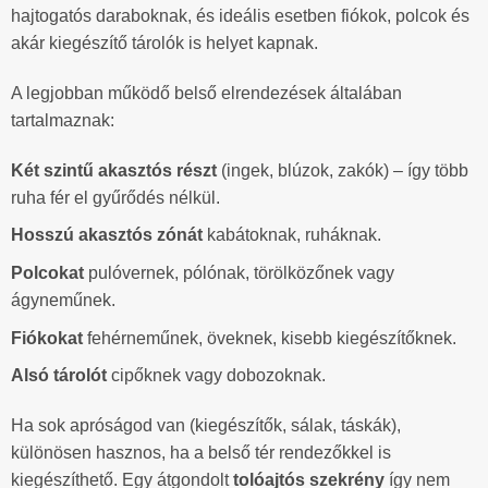
hajtogatós daraboknak, és ideális esetben fiókok, polcok és
akár kiegészítő tárolók is helyet kapnak.
A legjobban működő belső elrendezések általában
tartalmaznak:
Két szintű akasztós részt
(ingek, blúzok, zakók) – így több
ruha fér el gyűrődés nélkül.
Hosszú akasztós zónát
kabátoknak, ruháknak.
Polcokat
pulóvernek, pólónak, törölközőnek vagy
ágyneműnek.
Fiókokat
fehérneműnek, öveknek, kisebb kiegészítőknek.
Alsó tárolót
cipőknek vagy dobozoknak.
Ha sok apróságod van (kiegészítők, sálak, táskák),
különösen hasznos, ha a belső tér rendezőkkel is
kiegészíthető. Egy átgondolt
tolóajtós szekrény
így nem