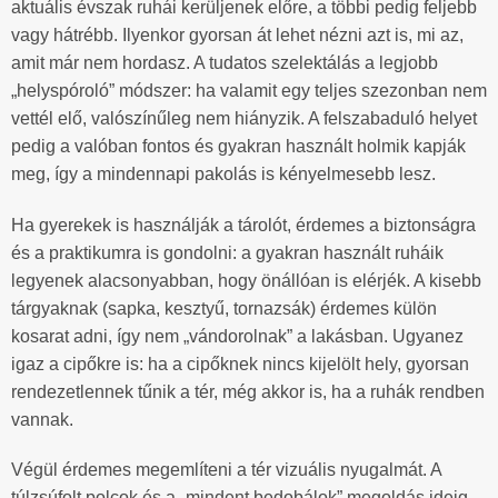
aktuális évszak ruhái kerüljenek előre, a többi pedig feljebb
vagy hátrébb. Ilyenkor gyorsan át lehet nézni azt is, mi az,
amit már nem hordasz. A tudatos szelektálás a legjobb
„helyspóroló” módszer: ha valamit egy teljes szezonban nem
vettél elő, valószínűleg nem hiányzik. A felszabaduló helyet
pedig a valóban fontos és gyakran használt holmik kapják
meg, így a mindennapi pakolás is kényelmesebb lesz.
Ha gyerekek is használják a tárolót, érdemes a biztonságra
és a praktikumra is gondolni: a gyakran használt ruháik
legyenek alacsonyabban, hogy önállóan is elérjék. A kisebb
tárgyaknak (sapka, kesztyű, tornazsák) érdemes külön
kosarat adni, így nem „vándorolnak” a lakásban. Ugyanez
igaz a cipőkre is: ha a cipőknek nincs kijelölt hely, gyorsan
rendezetlennek tűnik a tér, még akkor is, ha a ruhák rendben
vannak.
Végül érdemes megemlíteni a tér vizuális nyugalmát. A
túlzsúfolt polcok és a „mindent bedobálok” megoldás ideig-