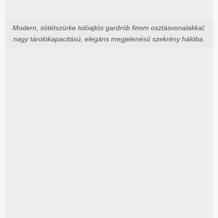
Modern, sötétszürke tolóajtós gardrób finom osztásvonalakkal;
nagy tárolókapacitású, elegáns megjelenésű szekrény hálóba.