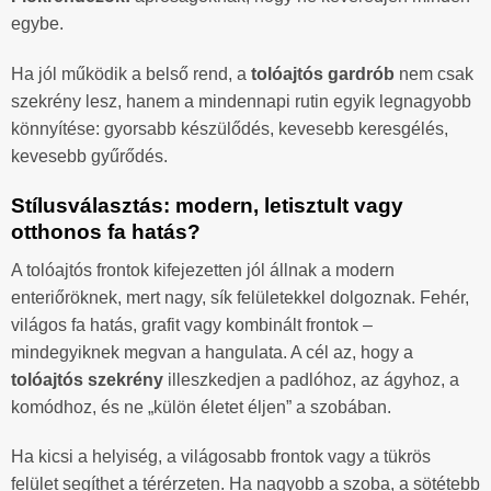
egybe.
Ha jól működik a belső rend, a
tolóajtós gardrób
nem csak
szekrény lesz, hanem a mindennapi rutin egyik legnagyobb
könnyítése: gyorsabb készülődés, kevesebb keresgélés,
kevesebb gyűrődés.
Stílusválasztás: modern, letisztult vagy
otthonos fa hatás?
A tolóajtós frontok kifejezetten jól állnak a modern
enteriőröknek, mert nagy, sík felületekkel dolgoznak. Fehér,
világos fa hatás, grafit vagy kombinált frontok –
mindegyiknek megvan a hangulata. A cél az, hogy a
tolóajtós szekrény
illeszkedjen a padlóhoz, az ágyhoz, a
komódhoz, és ne „külön életet éljen” a szobában.
Ha kicsi a helyiség, a világosabb frontok vagy a tükrös
felület segíthet a térérzeten. Ha nagyobb a szoba, a sötétebb