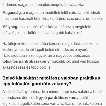
érdemes nagyobb, többajtós megoldást választani.
Magasság:
a magasabb modellek felül extra tárolót adnak
ritkábban használt holmiknak (bőrönd, szezonális dobozok).
Mélység:
az akasztós rész kényelméhez a megfelelő
mélység kulcs, különösen vastagabb kabátoknál.
Ha kifejezetten előszobába keresel megoldást, sokszor a
keskenyebb, de jól tagolt belső elrendezés a nyerő.
Hálószobába viszont gyakran a nagyobb, többzónás
tolóajtós gardróbszekrény
működik jól, ahol van hosszú
akasztós rész és több polc is.
Belső kialakítás: mitől lesz valóban praktikus
egy tolóajtós gardróbszekrény?
A külső látvány fontos, de a mindennapi használatot a belső
elrendezés dönti el. Egy jó
gardróbszekrény
belül
logikusan tagolt: külön zóna van a vállfás ruháknak, külön a