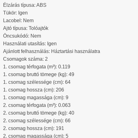
Élzárás típusa: ABS
Tükör: Igen
Lacobel: Nem
Ajtó típusa: Tolóajtók
Öncsukódó: Nem
Használati utasítás: Igen
Ajánlott felhasználás: Háztartási használatra
Csomagok száma: 2
1. csomag térfogata (m³): 0.119
1. csomag bruttó tömege (kg): 49
1. csomag szélessége (cm): 64
1. csomag hossza (cm): 206
1. csomag magassága (cm): 9
2. csomag térfogata (m³): 0.063
2. csomag bruttó tömege (kg): 40
2. csomag szélessége (cm): 66
2. csomag hossza (cm): 191
2. csomag magassága (cm): 5