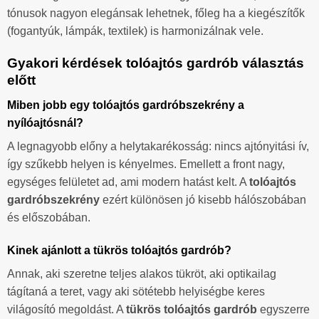
tónusok nagyon elegánsak lehetnek, főleg ha a kiegészítők
(fogantyúk, lámpák, textilek) is harmonizálnak vele.
Gyakori kérdések tolóajtós gardrób választás
előtt
Miben jobb egy tolóajtós gardróbszekrény a
nyílóajtósnál?
A legnagyobb előny a helytakarékosság: nincs ajtónyitási ív,
így szűkebb helyen is kényelmes. Emellett a front nagy,
egységes felületet ad, ami modern hatást kelt. A
tolóajtós
gardróbszekrény
ezért különösen jó kisebb hálószobában
és előszobában.
Kinek ajánlott a tükrös tolóajtós gardrób?
Annak, aki szeretne teljes alakos tükröt, aki optikailag
tágítaná a teret, vagy aki sötétebb helyiségbe keres
világosító megoldást. A
tükrös tolóajtós gardrób
egyszerre