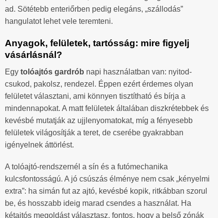
ad. Sötétebb enteriőrben pedig elegáns, „szállodás”
hangulatot lehet vele teremteni.
Anyagok, felületek, tartósság: mire figyelj
vásárlásnál?
Egy
tolóajtós gardrób
napi használatban van: nyitod-
csukod, pakolsz, rendezel. Éppen ezért érdemes olyan
felületet választani, ami könnyen tisztítható és bírja a
mindennapokat. A matt felületek általában diszkrétebbek és
kevésbé mutatják az ujjlenyomatokat, míg a fényesebb
felületek világosítják a teret, de cserébe gyakrabban
igényelnek áttörlést.
A tolóajtó-rendszernél a sín és a futómechanika
kulcsfontosságú. A jó csúszás élménye nem csak „kényelmi
extra”: ha simán fut az ajtó, kevésbé kopik, ritkábban szorul
be, és hosszabb ideig marad csendes a használat. Ha
kétajtós megoldást választasz, fontos, hogy a belső zónák