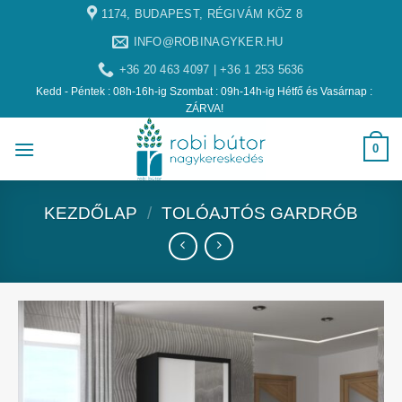
1174, BUDAPEST, RÉGIVÁM KÖZ 8
INFO@ROBINAGYKER.HU
+36 20 463 4097 | +36 1 253 5636
Kedd - Péntek : 08h-16h-ig Szombat : 09h-14h-ig Hétfő és Vasárnap :
ZÁRVA!
0
KEZDŐLAP
/
TOLÓAJTÓS GARDRÓB