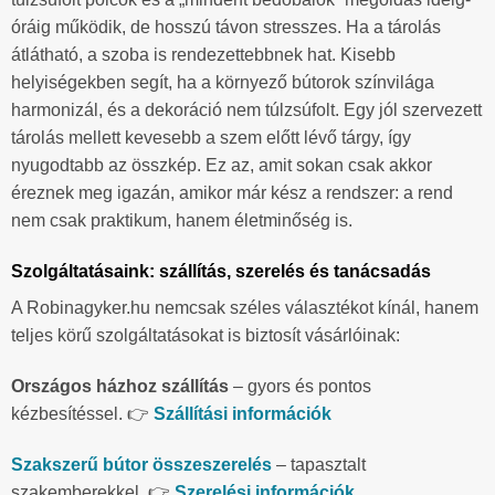
óráig működik, de hosszú távon stresszes. Ha a tárolás
átlátható, a szoba is rendezettebbnek hat. Kisebb
helyiségekben segít, ha a környező bútorok színvilága
harmonizál, és a dekoráció nem túlzsúfolt. Egy jól szervezett
tárolás mellett kevesebb a szem előtt lévő tárgy, így
nyugodtabb az összkép. Ez az, amit sokan csak akkor
éreznek meg igazán, amikor már kész a rendszer: a rend
nem csak praktikum, hanem életminőség is.
Szolgáltatásaink: szállítás, szerelés és tanácsadás
A Robinagyker.hu nemcsak széles választékot kínál, hanem
teljes körű szolgáltatásokat is biztosít vásárlóinak:
Országos házhoz szállítás
– gyors és pontos
kézbesítéssel. 👉
Szállítási információk
Szakszerű bútor összeszerelés
– tapasztalt
szakemberekkel. 👉
Szerelési információk