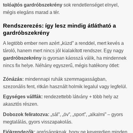
tolóajtós gardróbszekrény
sok rendetlenséget elnyel,
mégis elegáns marad a tér.
Rendszerezés: így lesz mindig átlátható a
gardróbszekrény
A legtöbb ember nem azért „küzd” a renddel, mert kevés a
tároló, hanem mert nincs jól kialakított rendszer. Egy nagy
gardróbszekrény
is gyorsan káosszá válik, ha mindennek
nincs fix helye. Néhány egyszerű, mégis hatékony ötlet:
Zónázás:
mindennapi ruhák szemmagasságban,
szezonális fent, ritkán használt holmik legalul vagy legfelül.
Egységes vállfák:
rendezettebb látvány + több hely az
akasztós részen.
Dobozok feliratozva:
„sál”, „öv”, „sport”, „alkalmi” – gyors
megtalálás, gyors visszapakolás.
Fiókrendezők:
apróságoknak, hogy ne keveredjen minden