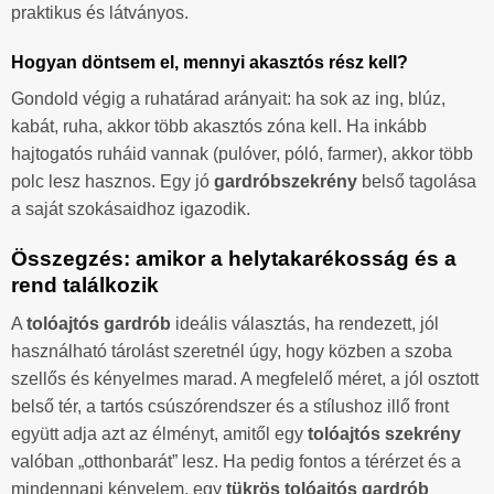
praktikus és látványos.
Hogyan döntsem el, mennyi akasztós rész kell?
Gondold végig a ruhatárad arányait: ha sok az ing, blúz,
kabát, ruha, akkor több akasztós zóna kell. Ha inkább
hajtogatós ruháid vannak (pulóver, póló, farmer), akkor több
polc lesz hasznos. Egy jó
gardróbszekrény
belső tagolása
a saját szokásaidhoz igazodik.
Összegzés: amikor a helytakarékosság és a
rend találkozik
A
tolóajtós gardrób
ideális választás, ha rendezett, jól
használható tárolást szeretnél úgy, hogy közben a szoba
szellős és kényelmes marad. A megfelelő méret, a jól osztott
belső tér, a tartós csúszórendszer és a stílushoz illő front
együtt adja azt az élményt, amitől egy
tolóajtós szekrény
valóban „otthonbarát” lesz. Ha pedig fontos a térérzet és a
mindennapi kényelem, egy
tükrös tolóajtós gardrób