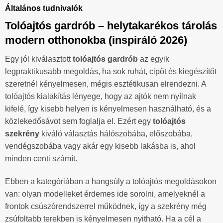
Általános tudnivalók
Tolóajtós gardrób – helytakarékos tárolás
modern otthonokba (inspiráló 2026)
Egy jól kiválasztott
tolóajtós gardrób
az egyik
legpraktikusabb megoldás, ha sok ruhát, cipőt és kiegészítőt
szeretnél kényelmesen, mégis esztétikusan elrendezni. A
tolóajtós kialakítás lényege, hogy az ajtók nem nyílnak
kifelé, így kisebb helyen is kényelmesen használható, és a
közlekedősávot sem foglalja el. Ezért egy
tolóajtós
szekrény
kiváló választás hálószobába, előszobába,
vendégszobába vagy akár egy kisebb lakásba is, ahol
minden centi számít.
Ebben a kategóriában a hangsúly a tolóajtós megoldásokon
van: olyan modelleket érdemes ide sorolni, amelyeknél a
frontok csúszórendszerrel működnek, így a szekrény még
zsúfoltabb terekben is kényelmesen nyitható. Ha a cél a