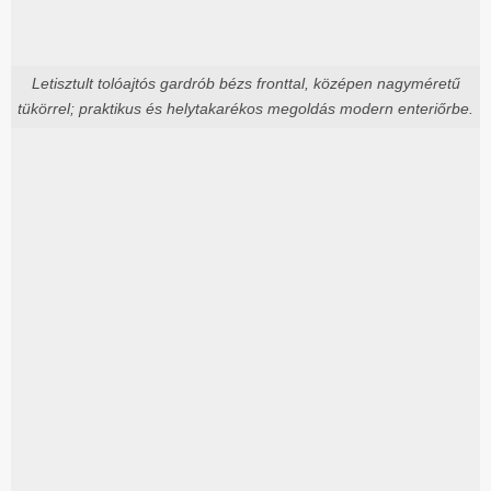
Letisztult tolóajtós gardrób bézs fronttal, középen nagyméretű
tükörrel; praktikus és helytakarékos megoldás modern enteriőrbe.