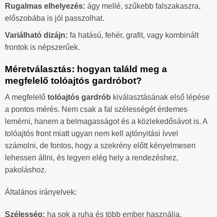
Rugalmas elhelyezés:
ágy mellé, szűkebb falszakaszra,
előszobába is jól passzolhat.
Variálható dizájn:
fa hatású, fehér, grafit, vagy kombinált
frontok is népszerűek.
Méretválasztás: hogyan találd meg a
megfelelő tolóajtós gardróbot?
A megfelelő
tolóajtós gardrób
kiválasztásának első lépése
a pontos mérés. Nem csak a fal szélességét érdemes
lemérni, hanem a belmagasságot és a közlekedősávot is. A
tolóajtós front miatt ugyan nem kell ajtónyitási ívvel
számolni, de fontos, hogy a szekrény előtt kényelmesen
lehessen állni, és legyen elég hely a rendezéshez,
pakoláshoz.
Általános irányelvek:
Szélesség:
ha sok a ruha és több ember használja,