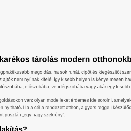
akarékos tárolás modern otthonokba
egpraktikusabb megoldás, ha sok ruhát, cipőt és kiegészítőt sz
az ajtók nem nyílnak kifelé, így kisebb helyen is kényelmesen ha
álószobába, előszobába, vendégszobába vagy akár egy kisebb l
goldásokon van: olyan modelleket érdemes ide sorolni, amelyek
nyitható. Ha a cél a rendezett otthon, a gyors reggeli készülő
nt pusztán „egy nagy szekrény”.
lakítás?