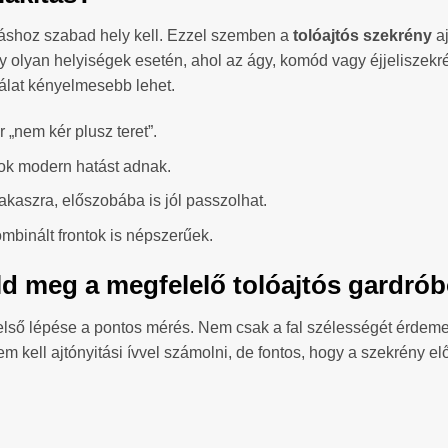
itáshoz szabad hely kell. Ezzel szemben a
tolóajtós szekrény
aj
olyan helyiségek esetén, ahol az ágy, komód vagy éjjeliszekrény
álat kényelmesebb lehet.
r „nem kér plusz teret”.
ok modern hatást adnak.
akaszra, előszobába is jól passzolhat.
kombinált frontok is népszerűek.
ld meg a megfelelő tolóajtós gardró
első lépése a pontos mérés. Nem csak a fal szélességét érdem
nem kell ajtónyitási ívvel számolni, de fontos, hogy a szekrény e