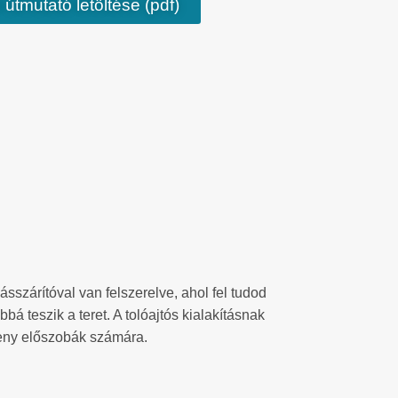
 útmutató letöltése (pdf)
sszárítóval van felszerelve, ahol fel tudod
bá teszik a teret. A tolóajtós kialakításnak
keny előszobák számára.