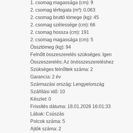
1. csomag magassága (cm): 9
2. csomag térfogata (m³): 0.063
2. csomag bruttó tömege (kg): 45
2. csomag szélessége (cm): 66
2. csomag hossza (cm): 191
2. csomag magassága (cm): 5
Össztömeg (kg): 94
Felnőtt összeszerelés szükséges: Igen
Összeszerelés: Az önösszeszereléshez
Szükséges felnőttek száma: 2
Garancia: 2 év
Származási ország: Lengyelország
Szállítási idő: 10
Készlet: 0
Frissítés dátuma: 18.01.2026 16:01:33
Lábak: Csúszás
Polcok száma: 5
Ajtók száma: 2