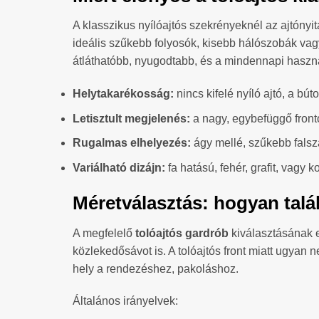
A klasszikus nyílóajtós szekrényeknél az ajtóny
ideális szűkebb folyosók, kisebb hálószobák vagy 
átláthatóbb, nyugodtabb, és a mindennapi haszn
Helytakarékosság:
nincs kifelé nyíló ajtó, a búto
Letisztult megjelenés:
a nagy, egybefüggő front
Rugalmas elhelyezés:
ágy mellé, szűkebb falsz
Variálható dizájn:
fa hatású, fehér, grafit, vagy 
Méretválasztás: hogyan talá
A megfelelő
tolóajtós gardrób
kiválasztásának 
közlekedősávot is. A tolóajtós front miatt ugyan 
hely a rendezéshez, pakoláshoz.
Általános irányelvek: