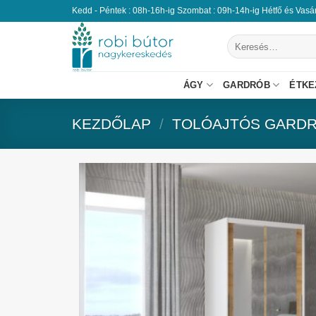
Kedd - Péntek : 08h-16h-ig Szombat : 09h-14h-ig Hétfő és Vas
ÁGY
GARDRÓB
ÉTKE
KEZDŐLAP
/
TOLÓAJTÓS GARD