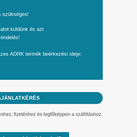
s szükséges!
atot küldünk és azt
rendelés!
szes ADRK termék beérkezési ideje:
AJÁNLATKÉRÉS
éshez, fizetéshez és legfőképpen a szállításhoz.