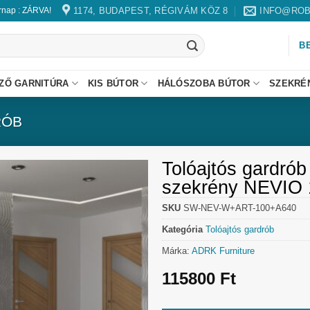
1174, BUDAPEST, RÉGIVÁM KÖZ 8
INFO@ROB
árnap : ZÁRVA!
B
ZŐ GARNITÚRA
KIS BÚTOR
HÁLÓSZOBA BÚTOR
SZEKRÉ
RÓB
Tolóajtós gardrób
szekrény NEVIO 
SKU
SW-NEV-W+ART-100+A640
Kategória
Tolóajtós gardrób
Márka:
ADRK Furniture
115800
Ft