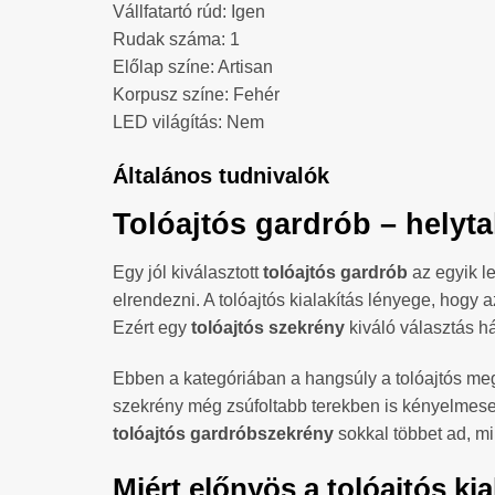
Vállfatartó rúd: Igen
Rudak száma: 1
Előlap színe: Artisan
Korpusz színe: Fehér
LED világítás: Nem
Általános tudnivalók
Tolóajtós gardrób – helyt
Egy jól kiválasztott
tolóajtós gardrób
az egyik l
elrendezni. A tolóajtós kialakítás lényege, hogy 
Ezért egy
tolóajtós szekrény
kiváló választás h
Ebben a kategóriában a hangsúly a tolóajtós me
szekrény még zsúfoltabb terekben is kényelmesen 
tolóajtós gardróbszekrény
sokkal többet ad, mi
Miért előnyös a tolóajtós kia