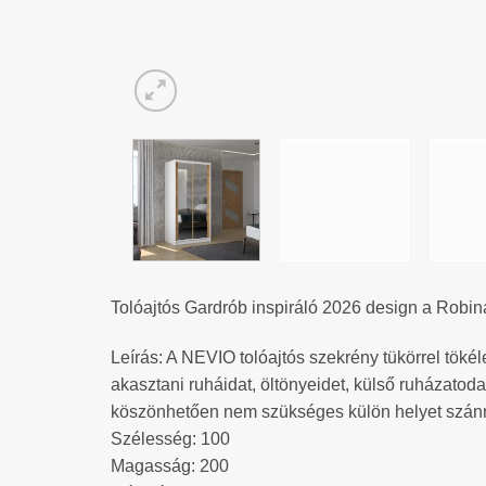
Tolóajtós Gardrób inspiráló 2026 design a Robin
Leírás: A NEVIO tolóajtós szekrény tükörrel tökél
akasztani ruháidat, öltönyeidet, külső ruházatodat
köszönhetően nem szükséges külön helyet szánni
Szélesség: 100
Magasság: 200