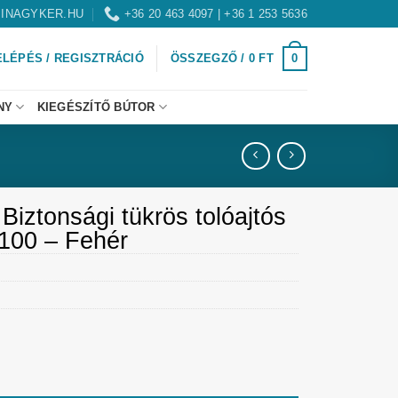
INAGYKER.HU
+36 20 463 4097 | +36 1 253 5636
0
ELÉPÉS / REGISZTRÁCIÓ
ÖSSZEGZŐ /
0
FT
NY
KIEGÉSZÍTŐ BÚTOR
 Biztonsági tükrös tolóajtós
100 – Fehér