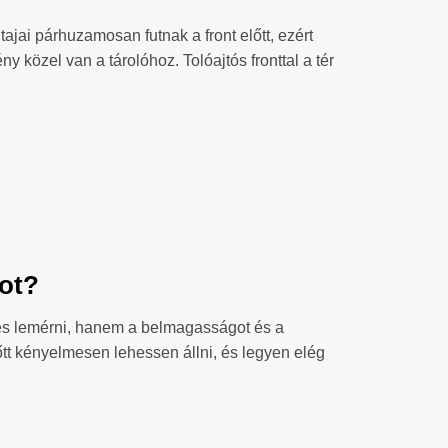
tajai párhuzamosan futnak a front előtt, ezért
 közel van a tárolóhoz. Tolóajtós fronttal a tér
bot?
es lemérni, hanem a belmagasságot és a
lőtt kényelmesen lehessen állni, és legyen elég