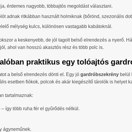
ja, érdemes nagyobb, többajtós megoldást választani.
lót adnak ritkábban használt holmiknak (bőrönd, szezonális do
lelő mélység kulcs, különösen vastagabb kabátoknál.
okszor a keskenyebb, de jól tagolt belső elrendezés a nyerő. 
ól, ahol van hosszú akasztós rész és több polc is.
 valóban praktikus egy tolóajtós gar
tot a belső elrendezés dönti el. Egy jó
gardróbszekrény
belül 
is esetben fiókok, polcok és akár kiegészítő tárolók is helyet 
n tartalmaznak:
 – így több ruha fér el gyűrődés nélkül.
gy ágyneműnek.