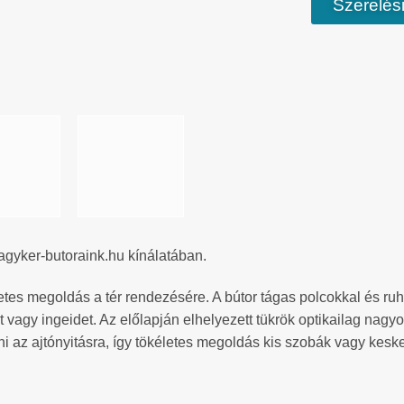
Szerelési
agyker-butoraink.hu kínálatában.
etes megoldás a tér rendezésére. A bútor tágas polcokkal és ruhá
 vagy ingeidet. Az előlapján elhelyezett tükrök optikailag nagyob
 az ajtónyitásra, így tökéletes megoldás kis szobák vagy kes