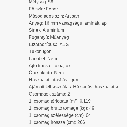
Mélység: 58
Fő szín: Fehér
Másodlagos szín: Artisan
Anyag: 16 mm vastagságú laminált lap
Sínek: Alumínium
Fogantyú: Műanyag
Élzárás típusa: ABS
Tükör: Igen
Lacobel: Nem
Ajtó típusa: Tolóajtók
Öncsukódó: Nem
Használati utasítás: Igen
Ajánlott felhasználás: Háztartási használatra
Csomagok száma: 2
1. csomag térfogata (m³): 0.119
1. csomag bruttó tömege (kg): 49
1. csomag szélessége (cm): 64
1. csomag hossza (cm): 206