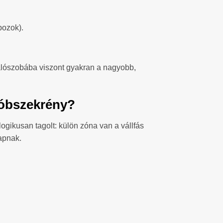
bozok).
Hálószobába viszont gyakran a nagyobb,
dróbszekrény?
logikusan tagolt: külön zóna van a vállfás
kapnak.