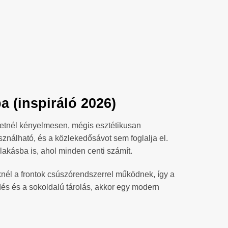
 (inspiráló 2026)
eretnél kényelmesen, mégis esztétikusan
sználható, és a közlekedősávot sem foglalja el.
akásba is, ahol minden centi számít.
nél a frontok csúszórendszerrel működnek, így a
dés és a sokoldalú tárolás, akkor egy modern