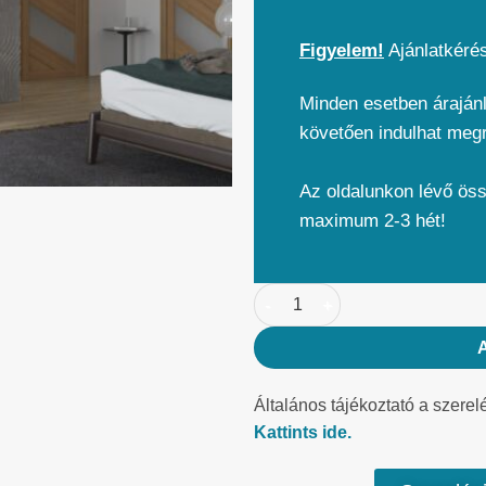
Figyelem!
Ajánlatkéré
Minden esetben árajánl
követően indulhat meg
Az oldalunkon lévő ös
maximum 2-3 hét!
Általános tájékoztató a szerel
Kattints ide.