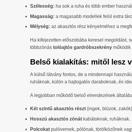
Szélesség:
ha sok a ruha és több ember használ
Magasság:
a magasabb modellek felül extra táro
Mélység:
az akasztós rész kényelméhez a megfe
Ha kifejezetten előszobába keresel megoldást, s
többzónás
tolóajtós gardróbszekrény
működik j
Belső kialakítás: mitől lesz
A külső látvány fontos, de a mindennapi használa
ruháknak, külön a hajtogatós daraboknak, és ideál
A legjobban működő belső elrendezések általába
Két szintű akasztós részt
(ingek, blúzok, zakók)
Hosszú akasztós zónát
kabátoknak, ruháknak.
Polcokat
pulóvernek, pólónak, törölközőnek va