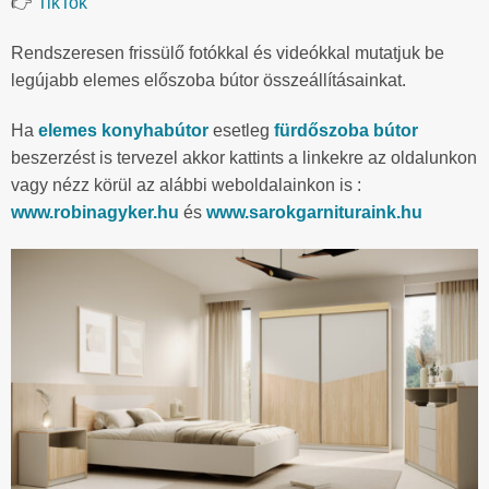
👉
TikTok
Rendszeresen frissülő fotókkal és videókkal mutatjuk be
legújabb elemes előszoba bútor összeállításainkat.
Ha
elemes konyhabútor
esetleg
fürdőszoba bútor
beszerzést is tervezel akkor kattints a linkekre az oldalunkon
vagy nézz körül az alábbi weboldalainkon is :
www.robinagyker.hu
és
www.sarokgarnituraink.hu