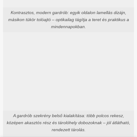
Kontrasztos, modern gardrób: egyik oldalon lamellás dizájn,
másikon tükör tolóajtó – optikailag tágítja a teret és praktikus a
mindennapokban.
A gardrób szekrény belső kialakítása: több polcos rekesz,
középen akasztós rész és tárolóhely dobozoknak – jól átlátható,
rendezett tárolás.