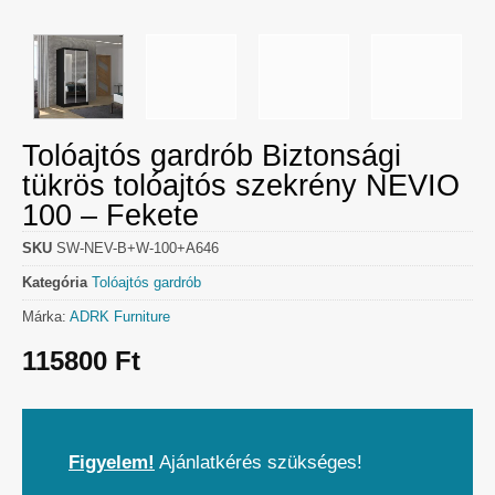
Tolóajtós gardrób Biztonsági
tükrös tolóajtós szekrény NEVIO
100 – Fekete
SKU
SW-NEV-B+W-100+A646
Kategória
Tolóajtós gardrób
Márka:
ADRK Furniture
115800
Ft
Figyelem!
Ajánlatkérés szükséges!