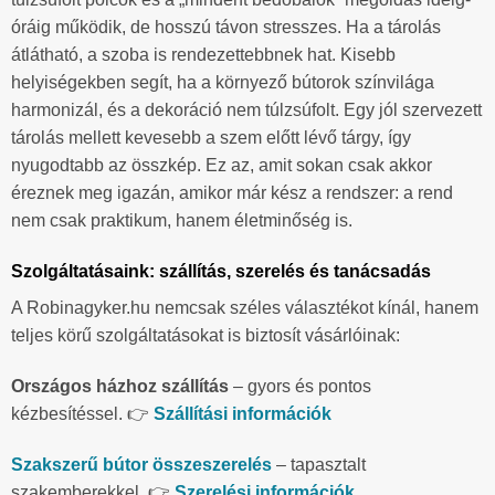
óráig működik, de hosszú távon stresszes. Ha a tárolás
átlátható, a szoba is rendezettebbnek hat. Kisebb
helyiségekben segít, ha a környező bútorok színvilága
harmonizál, és a dekoráció nem túlzsúfolt. Egy jól szervezett
tárolás mellett kevesebb a szem előtt lévő tárgy, így
nyugodtabb az összkép. Ez az, amit sokan csak akkor
éreznek meg igazán, amikor már kész a rendszer: a rend
nem csak praktikum, hanem életminőség is.
Szolgáltatásaink: szállítás, szerelés és tanácsadás
A Robinagyker.hu nemcsak széles választékot kínál, hanem
teljes körű szolgáltatásokat is biztosít vásárlóinak:
Országos házhoz szállítás
– gyors és pontos
kézbesítéssel. 👉
Szállítási információk
Szakszerű bútor összeszerelés
– tapasztalt
szakemberekkel. 👉
Szerelési információk