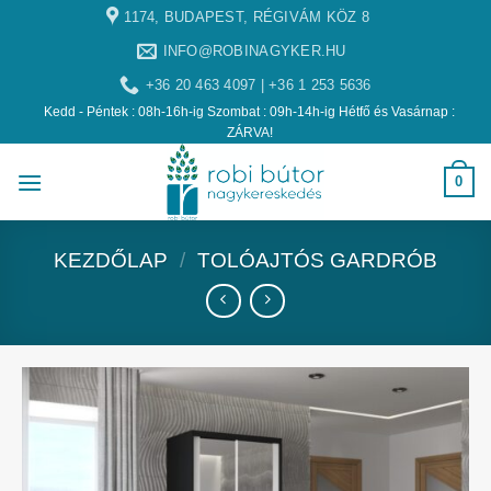
1174, BUDAPEST, RÉGIVÁM KÖZ 8
INFO@ROBINAGYKER.HU
+36 20 463 4097 | +36 1 253 5636
Kedd - Péntek : 08h-16h-ig Szombat : 09h-14h-ig Hétfő és Vasárnap :
ZÁRVA!
0
KEZDŐLAP
/
TOLÓAJTÓS GARDRÓB