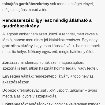
tolóajtós gardróbszekrény
sok rendetlenséget elnyel,
mégis elegáns marad a tér.
Rendszerezés: így lesz mindig átlátható a
gardróbszekrény
A legtöbb ember nem azért „küzd” a renddel, mert kevés a
tároló, hanem mert nincs jól kialakított rendszer. Egy nagy
gardróbszekrény
is gyorsan káosszá válik, ha mindennek
nincs fix helye. Néhány egyszerű, mégis hatékony ötlet:
Zónázás:
mindennapi ruhák szemmagasságban,
szezonális fent, ritkán használt holmik legalul vagy legfelül.
Egységes vállfák:
rendezettebb látvány + több hely az
akasztós részen.
Dobozok feliratozva:
„sál”, „öv”, „sport”, „alkalmi” – gyors
megtalálás, gyors visszapakolás.
Fiókrendezők:
apróságoknak, hogy ne keveredjen minden