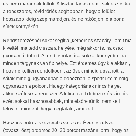
és nem maradnak foltok. A tisztán tartás nem csak esztétika:
a rendszeres, rövid törlés segít abban, hogy a felület
hosszabb ideig szép maradjon, és ne rakódjon le a por a
sínek környékén.
Rendszerezésnél sokat segít a „kétperces szabály”: amit ma
kivettél, ma tedd vissza a helyére, még akkor is, ha csak
gyorsan átdobod. A rend fenntartása sokkal könnyebb, ha
minden tárgynak van fix helye. Ezt érdemes úgy kialakítani,
hogy ne kelljen gondolkodni: az övek mindig ugyanott, a
sálak mindig ugyanabban a dobozban, a sportcucc mindig
ugyanazon a polcon. Ha egy kategóriának nincs helye,
akkor szétesik a rendszer. A feliratozott dobozok és tárolók
ezért sokkal hasznosabbak, mint elsőre tűnik: nem kell
felnyitni mindent, hogy megtaláld, ami kell.
Hasznos trükk a szezonális váltás is. Évente kétszer
(tavasz–ősz) érdemes 20–30 percet rászánni arra, hogy az