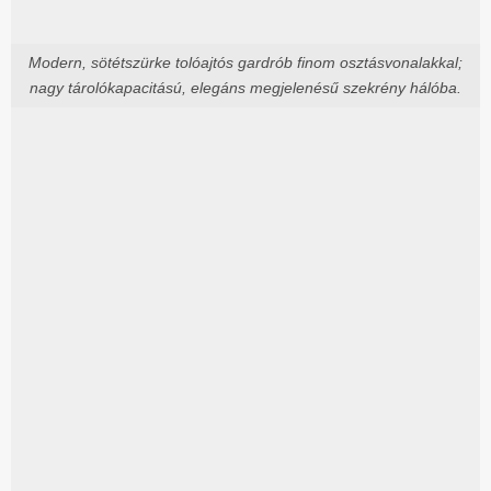
Modern, sötétszürke tolóajtós gardrób finom osztásvonalakkal;
nagy tárolókapacitású, elegáns megjelenésű szekrény hálóba.