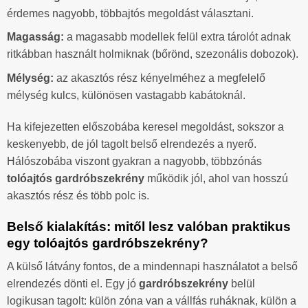
érdemes nagyobb, többajtós megoldást választani.
Magasság:
a magasabb modellek felül extra tárolót adnak
ritkábban használt holmiknak (bőrönd, szezonális dobozok).
Mélység:
az akasztós rész kényelméhez a megfelelő
mélység kulcs, különösen vastagabb kabátoknál.
Ha kifejezetten előszobába keresel megoldást, sokszor a
keskenyebb, de jól tagolt belső elrendezés a nyerő.
Hálószobába viszont gyakran a nagyobb, többzónás
tolóajtós gardróbszekrény
működik jól, ahol van hosszú
akasztós rész és több polc is.
Belső kialakítás: mitől lesz valóban praktikus
egy tolóajtós gardróbszekrény?
A külső látvány fontos, de a mindennapi használatot a belső
elrendezés dönti el. Egy jó
gardróbszekrény
belül
logikusan tagolt: külön zóna van a vállfás ruháknak, külön a