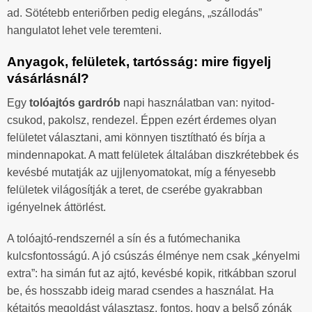
ad. Sötétebb enteriőrben pedig elegáns, „szállodás”
hangulatot lehet vele teremteni.
Anyagok, felületek, tartósság: mire figyelj
vásárlásnál?
Egy
tolóajtós gardrób
napi használatban van: nyitod-
csukod, pakolsz, rendezel. Éppen ezért érdemes olyan
felületet választani, ami könnyen tisztítható és bírja a
mindennapokat. A matt felületek általában diszkrétebbek és
kevésbé mutatják az ujjlenyomatokat, míg a fényesebb
felületek világosítják a teret, de cserébe gyakrabban
igényelnek áttörlést.
A tolóajtó-rendszernél a sín és a futómechanika
kulcsfontosságú. A jó csúszás élménye nem csak „kényelmi
extra”: ha simán fut az ajtó, kevésbé kopik, ritkábban szorul
be, és hosszabb ideig marad csendes a használat. Ha
kétajtós megoldást választasz, fontos, hogy a belső zónák