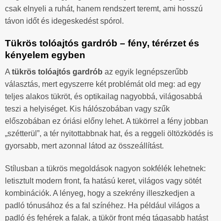
csak elnyeli a ruhát, hanem rendszert teremt, ami hosszú
távon időt és idegeskedést spórol.
Tükrös tolóajtós gardrób – fény, térérzet és
kényelem egyben
A
tükrös tolóajtós gardrób
az egyik legnépszerűbb
választás, mert egyszerre két problémát old meg: ad egy
teljes alakos tükröt, és optikailag nagyobbá, világosabbá
teszi a helyiséget. Kis hálószobában vagy szűk
előszobában ez óriási előny lehet. A tükörrel a fény jobban
„szétterül”, a tér nyitottabbnak hat, és a reggeli öltözködés is
gyorsabb, mert azonnal látod az összeállítást.
Stílusban a tükrös megoldások nagyon sokfélék lehetnek:
letisztult modern front, fa hatású keret, világos vagy sötét
kombinációk. A lényeg, hogy a szekrény illeszkedjen a
padló tónusához és a fal színéhez. Ha például világos a
padló és fehérek a falak, a tükör front még tágasabb hatást