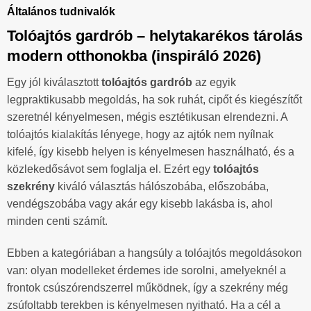
Általános tudnivalók
Tolóajtós gardrób – helytakarékos tárolás
modern otthonokba (inspiráló 2026)
Egy jól kiválasztott
tolóajtós gardrób
az egyik
legpraktikusabb megoldás, ha sok ruhát, cipőt és kiegészítőt
szeretnél kényelmesen, mégis esztétikusan elrendezni. A
tolóajtós kialakítás lényege, hogy az ajtók nem nyílnak
kifelé, így kisebb helyen is kényelmesen használható, és a
közlekedősávot sem foglalja el. Ezért egy
tolóajtós
szekrény
kiváló választás hálószobába, előszobába,
vendégszobába vagy akár egy kisebb lakásba is, ahol
minden centi számít.
Ebben a kategóriában a hangsúly a tolóajtós megoldásokon
van: olyan modelleket érdemes ide sorolni, amelyeknél a
frontok csúszórendszerrel működnek, így a szekrény még
zsúfoltabb terekben is kényelmesen nyitható. Ha a cél a