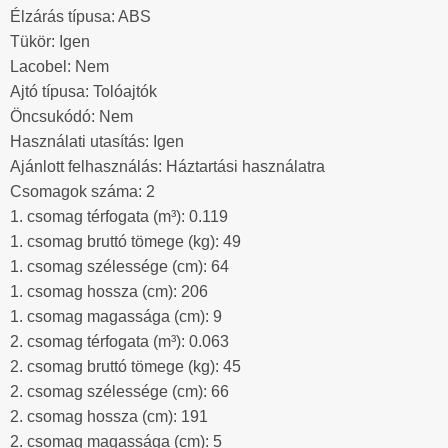
Élzárás típusa: ABS
Tükör: Igen
Lacobel: Nem
Ajtó típusa: Tolóajtók
Öncsukódó: Nem
Használati utasítás: Igen
Ajánlott felhasználás: Háztartási használatra
Csomagok száma: 2
1. csomag térfogata (m³): 0.119
1. csomag bruttó tömege (kg): 49
1. csomag szélessége (cm): 64
1. csomag hossza (cm): 206
1. csomag magassága (cm): 9
2. csomag térfogata (m³): 0.063
2. csomag bruttó tömege (kg): 45
2. csomag szélessége (cm): 66
2. csomag hossza (cm): 191
2. csomag magassága (cm): 5