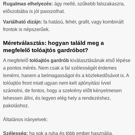
Rugalmas elhelyezés:
ágy mellé, szűkebb falszakaszra,
előszobába is jól passzolhat.
Variálható dizájn:
fa hatású, fehér, grafit, vagy kombinált
frontok is népszerűek.
Méretválasztás: hogyan találd meg a
megfelelő tolóajtós gardróbot?
A megfelelő
tolóajtós gardrób
kiválasztásának első lépése
a pontos mérés. Nem csak a fal szélességét érdemes
lemérni, hanem a belmagasságot és a közlekedősávot is. A
tolóajtós front miatt ugyan nem kell ajtónyitási ívvel
számolni, de fontos, hogy a szekrény előtt kényelmesen
lehessen állni, és legyen elég hely a rendezéshez,
pakoláshoz.
Általános irányelvek:
Szélesség:
ha sok a ruha és több ember használja,