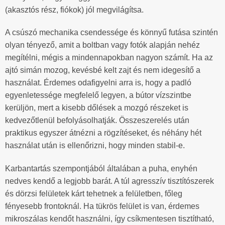
(akasztós rész, fiókok) jól megvilágítsa.
A csúszó mechanika csendessége és könnyű futása szintén
olyan tényező, amit a boltban vagy fotók alapján nehéz
megítélni, mégis a mindennapokban nagyon számít. Ha az
ajtó simán mozog, kevésbé kelt zajt és nem idegesítő a
használat. Érdemes odafigyelni arra is, hogy a padló
egyenletessége megfelelő legyen, a bútor vízszintbe
kerüljön, mert a kisebb dőlések a mozgó részeket is
kedvezőtlenül befolyásolhatják. Összeszerelés után
praktikus egyszer átnézni a rögzítéseket, és néhány hét
használat után is ellenőrizni, hogy minden stabil-e.
Karbantartás szempontjából általában a puha, enyhén
nedves kendő a legjobb barát. A túl agresszív tisztítószerek
és dörzsi felületek kárt tehetnek a felületben, főleg
fényesebb frontoknál. Ha tükrös felület is van, érdemes
mikroszálas kendőt használni, így csíkmentesen tisztítható,