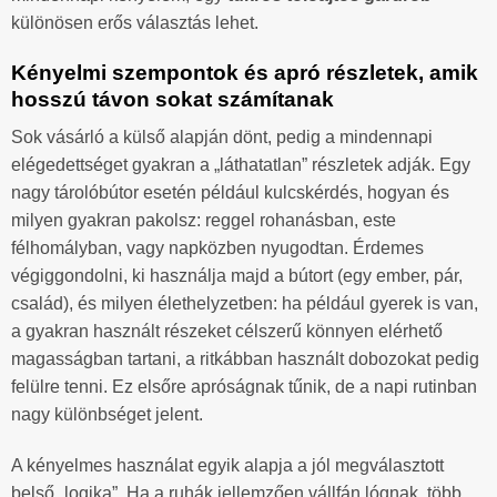
különösen erős választás lehet.
Kényelmi szempontok és apró részletek, amik
hosszú távon sokat számítanak
Sok vásárló a külső alapján dönt, pedig a mindennapi
elégedettséget gyakran a „láthatatlan” részletek adják. Egy
nagy tárolóbútor esetén például kulcskérdés, hogyan és
milyen gyakran pakolsz: reggel rohanásban, este
félhomályban, vagy napközben nyugodtan. Érdemes
végiggondolni, ki használja majd a bútort (egy ember, pár,
család), és milyen élethelyzetben: ha például gyerek is van,
a gyakran használt részeket célszerű könnyen elérhető
magasságban tartani, a ritkábban használt dobozokat pedig
felülre tenni. Ez elsőre apróságnak tűnik, de a napi rutinban
nagy különbséget jelent.
A kényelmes használat egyik alapja a jól megválasztott
belső „logika”. Ha a ruhák jellemzően vállfán lógnak, több