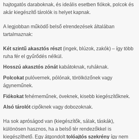
hajtogatós daraboknak, és ideális esetben fiókok, polcok és
akár kiegészítő tárolók is helyet kapnak.
A legjobban működő belső elrendezések általában
tartalmaznak:
Két szintű akasztós részt
(ingek, blúzok, zakók) – így több
ruha fér el gyűrődés nélkül.
Hosszú akasztós zónát
kabátoknak, ruháknak.
Polcokat
pulóvernek, pólónak, törölközőnek vagy
ágyneműnek.
Fiókokat
fehérneműnek, öveknek, kisebb kiegészítőknek.
Alsó tárolót
cipőknek vagy dobozoknak.
Ha sok apróságod van (kiegészítők, sálak, táskák),
különösen hasznos, ha a belső tér rendezőkkel is
kiegészíthető. Egy átgondolt
tolóajtós szekrény
így nem