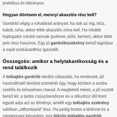
praktikus és látványos.
Hogyan döntsem el, mennyi akasztós rész kell?
Gondold végig a ruhatárad arányait: ha sok az ing, blúz,
kabát, ruha, akkor több akasztós zóna kell. Ha inkább
hajtogatós ruháid vannak (pulóver, póló, farmer), akkor több
polc lesz hasznos. Egy jó
gardróbszekrény
belső tagolása
a saját szokásaidhoz igazodik.
Összegzés: amikor a helytakarékosság és a
rend találkozik
A
tolóajtós gardrób
ideális választás, ha rendezett, jól
használható tárolást szeretnél úgy, hogy közben a szoba
szellős és kényelmes marad. A megfelelő méret, a jól osztott
belső tér, a tartós csúszórendszer és a stílushoz illő front
együtt adja azt az élményt, amitől egy
tolóajtós szekrény
valóban „otthonbarát” lesz. Ha pedig fontos a térérzet és a
mindennapi kényelem, egy
tükrös tolóajtós gardrób