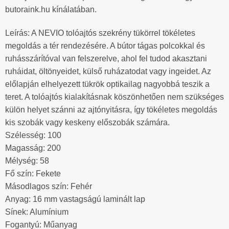
butoraink.hu kínálatában.
Leírás: A NEVIO tolóajtós szekrény tükörrel tökéletes
megoldás a tér rendezésére. A bútor tágas polcokkal és
ruhásszárítóval van felszerelve, ahol fel tudod akasztani
ruháidat, öltönyeidet, külső ruházatodat vagy ingeidet. Az
előlapján elhelyezett tükrök optikailag nagyobbá teszik a
teret. A tolóajtós kialakításnak köszönhetően nem szükséges
külön helyet szánni az ajtónyitásra, így tökéletes megoldás
kis szobák vagy keskeny előszobák számára.
Szélesség: 100
Magasság: 200
Mélység: 58
Fő szín: Fekete
Másodlagos szín: Fehér
Anyag: 16 mm vastagságú laminált lap
Sínek: Alumínium
Fogantyú: Műanyag