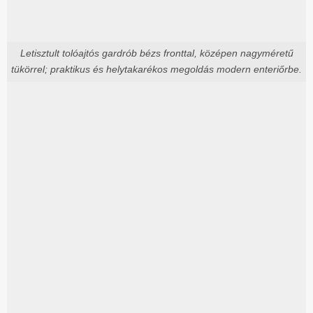
Letisztult tolóajtós gardrób bézs fronttal, középen nagyméretű
tükörrel; praktikus és helytakarékos megoldás modern enteriőrbe.