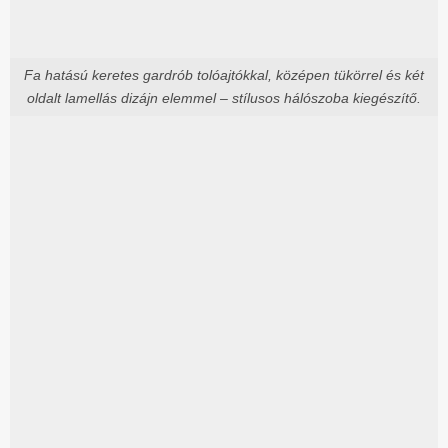
Fa hatású keretes gardrób tolóajtókkal, középen tükörrel és két
oldalt lamellás dizájn elemmel – stílusos hálószoba kiegészítő.