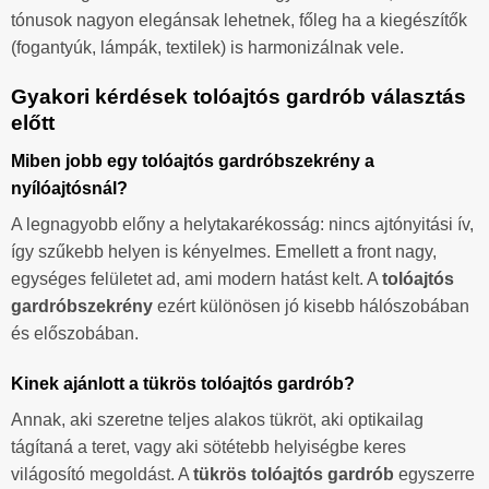
tónusok nagyon elegánsak lehetnek, főleg ha a kiegészítők
(fogantyúk, lámpák, textilek) is harmonizálnak vele.
Gyakori kérdések tolóajtós gardrób választás
előtt
Miben jobb egy tolóajtós gardróbszekrény a
nyílóajtósnál?
A legnagyobb előny a helytakarékosság: nincs ajtónyitási ív,
így szűkebb helyen is kényelmes. Emellett a front nagy,
egységes felületet ad, ami modern hatást kelt. A
tolóajtós
gardróbszekrény
ezért különösen jó kisebb hálószobában
és előszobában.
Kinek ajánlott a tükrös tolóajtós gardrób?
Annak, aki szeretne teljes alakos tükröt, aki optikailag
tágítaná a teret, vagy aki sötétebb helyiségbe keres
világosító megoldást. A
tükrös tolóajtós gardrób
egyszerre