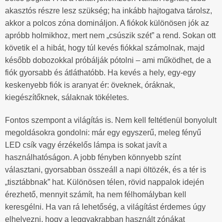
akasztós részre lesz szükség; ha inkább hajtogatva tárolsz,
akkor a polcos zóna domináljon. A fiókok különösen jók az
apróbb holmikhoz, mert nem „csúszik szét” a rend. Sokan ott
követik el a hibát, hogy túl kevés fiókkal számolnak, majd
később dobozokkal próbálják pótolni – ami működhet, de a
fiók gyorsabb és átláthatóbb. Ha kevés a hely, egy-egy
keskenyebb fiók is aranyat ér: öveknek, óráknak,
kiegészítőknek, sálaknak tökéletes.
Fontos szempont a világítás is. Nem kell feltétlenül bonyolult
megoldásokra gondolni: már egy egyszerű, meleg fényű
LED csík vagy érzékelős lámpa is sokat javít a
használhatóságon. A jobb fényben könnyebb színt
választani, gyorsabban összeáll a napi öltözék, és a tér is
„tisztábbnak” hat. Különösen télen, rövid nappalok idején
érezhető, mennyit számít, ha nem félhomályban kell
keresgélni. Ha van rá lehetőség, a világítást érdemes úgy
elhelyezni, hogy a leggyakrabban használt zónákat