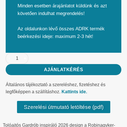
Minden esetben árajánlatot küldünk és azt
követően indulhat megrendelés!
Az oldalunkon lévő összes ADRK termék
beérkezési ideje: maximum 2-3 hét!
AJÁNLATKÉRÉS
Általános tájékoztató a szereléshez, fizetéshez és
legfőképpen a szállításhoz.
Kattints ide.
Szerelési útmutató letöltése (pdf)
Tolóajtós Gardrób inspiráló 2026 design a Robinagyker-