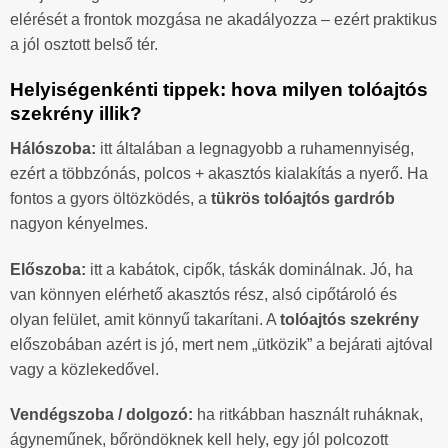
elérését a frontok mozgása ne akadályozza – ezért praktikus
a jól osztott belső tér.
Helyiségenkénti tippek: hova milyen tolóajtós
szekrény illik?
Hálószoba:
itt általában a legnagyobb a ruhamennyiség,
ezért a többzónás, polcos + akasztós kialakítás a nyerő. Ha
fontos a gyors öltözködés, a
tükrös tolóajtós gardrób
nagyon kényelmes.
Előszoba:
itt a kabátok, cipők, táskák dominálnak. Jó, ha
van könnyen elérhető akasztós rész, alsó cipőtároló és
olyan felület, amit könnyű takarítani. A
tolóajtós szekrény
előszobában azért is jó, mert nem „ütközik” a bejárati ajtóval
vagy a közlekedővel.
Vendégszoba / dolgozó:
ha ritkábban használt ruháknak,
ágyneműnek, bőröndöknek kell hely, egy jól polcozott