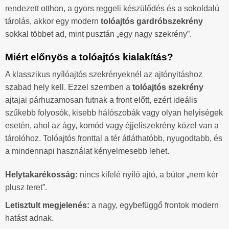
rendezett otthon, a gyors reggeli készülődés és a sokoldalú
tárolás, akkor egy modern
tolóajtós gardróbszekrény
sokkal többet ad, mint pusztán „egy nagy szekrény”.
Miért előnyös a tolóajtós kialakítás?
A klasszikus nyílóajtós szekrényeknél az ajtónyitáshoz
szabad hely kell. Ezzel szemben a
tolóajtós szekrény
ajtajai párhuzamosan futnak a front előtt, ezért ideális
szűkebb folyosók, kisebb hálószobák vagy olyan helyiségek
esetén, ahol az ágy, komód vagy éjjeliszekrény közel van a
tárolóhoz. Tolóajtós fronttal a tér átláthatóbb, nyugodtabb, és
a mindennapi használat kényelmesebb lehet.
Helytakarékosság:
nincs kifelé nyíló ajtó, a bútor „nem kér
plusz teret”.
Letisztult megjelenés:
a nagy, egybefüggő frontok modern
hatást adnak.