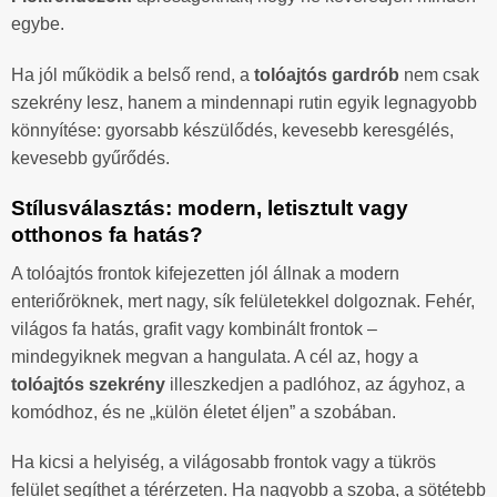
egybe.
Ha jól működik a belső rend, a
tolóajtós gardrób
nem csak
szekrény lesz, hanem a mindennapi rutin egyik legnagyobb
könnyítése: gyorsabb készülődés, kevesebb keresgélés,
kevesebb gyűrődés.
Stílusválasztás: modern, letisztult vagy
otthonos fa hatás?
A tolóajtós frontok kifejezetten jól állnak a modern
enteriőröknek, mert nagy, sík felületekkel dolgoznak. Fehér,
világos fa hatás, grafit vagy kombinált frontok –
mindegyiknek megvan a hangulata. A cél az, hogy a
tolóajtós szekrény
illeszkedjen a padlóhoz, az ágyhoz, a
komódhoz, és ne „külön életet éljen” a szobában.
Ha kicsi a helyiség, a világosabb frontok vagy a tükrös
felület segíthet a térérzeten. Ha nagyobb a szoba, a sötétebb