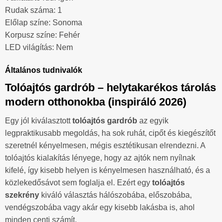
Rudak száma: 1
Előlap színe: Sonoma
Korpusz színe: Fehér
LED világítás: Nem
Általános tudnivalók
Tolóajtós gardrób – helytakarékos tárolás
modern otthonokba (inspiráló 2026)
Egy jól kiválasztott
tolóajtós gardrób
az egyik
legpraktikusabb megoldás, ha sok ruhát, cipőt és kiegészítőt
szeretnél kényelmesen, mégis esztétikusan elrendezni. A
tolóajtós kialakítás lényege, hogy az ajtók nem nyílnak
kifelé, így kisebb helyen is kényelmesen használható, és a
közlekedősávot sem foglalja el. Ezért egy
tolóajtós
szekrény
kiváló választás hálószobába, előszobába,
vendégszobába vagy akár egy kisebb lakásba is, ahol
minden centi számít.