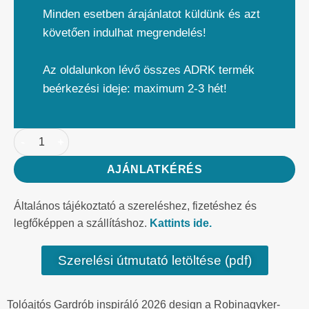
Minden esetben árajánlatot küldünk és azt
követően indulhat megrendelés!
Az oldalunkon lévő összes ADRK termék
beérkezési ideje: maximum 2-3 hét!
AJÁNLATKÉRÉS
Általános tájékoztató a szereléshez, fizetéshez és
legfőképpen a szállításhoz.
Kattints ide.
Szerelési útmutató letöltése (pdf)
Tolóajtós Gardrób inspiráló 2026 design a Robinagyker-