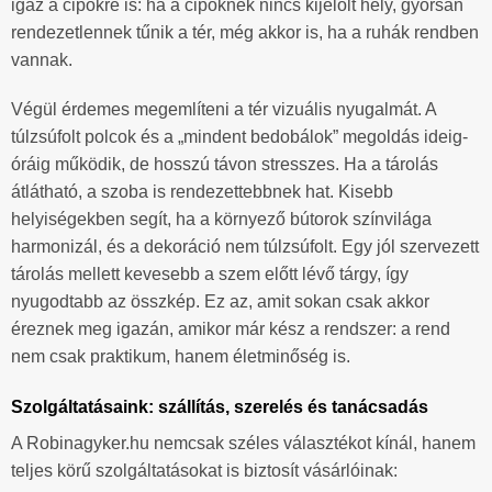
igaz a cipőkre is: ha a cipőknek nincs kijelölt hely, gyorsan
rendezetlennek tűnik a tér, még akkor is, ha a ruhák rendben
vannak.
Végül érdemes megemlíteni a tér vizuális nyugalmát. A
túlzsúfolt polcok és a „mindent bedobálok” megoldás ideig-
óráig működik, de hosszú távon stresszes. Ha a tárolás
átlátható, a szoba is rendezettebbnek hat. Kisebb
helyiségekben segít, ha a környező bútorok színvilága
harmonizál, és a dekoráció nem túlzsúfolt. Egy jól szervezett
tárolás mellett kevesebb a szem előtt lévő tárgy, így
nyugodtabb az összkép. Ez az, amit sokan csak akkor
éreznek meg igazán, amikor már kész a rendszer: a rend
nem csak praktikum, hanem életminőség is.
Szolgáltatásaink: szállítás, szerelés és tanácsadás
A Robinagyker.hu nemcsak széles választékot kínál, hanem
teljes körű szolgáltatásokat is biztosít vásárlóinak: