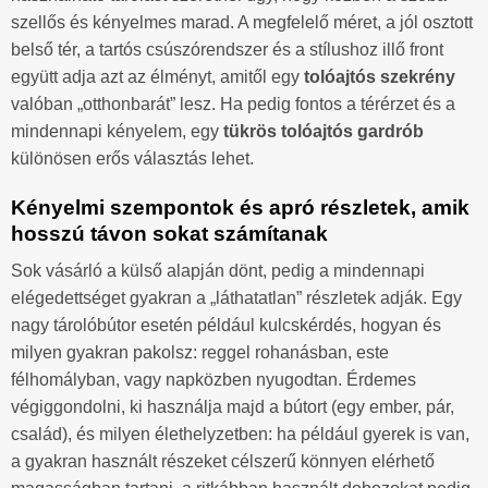
szellős és kényelmes marad. A megfelelő méret, a jól osztott
belső tér, a tartós csúszórendszer és a stílushoz illő front
együtt adja azt az élményt, amitől egy
tolóajtós szekrény
valóban „otthonbarát” lesz. Ha pedig fontos a térérzet és a
mindennapi kényelem, egy
tükrös tolóajtós gardrób
különösen erős választás lehet.
Kényelmi szempontok és apró részletek, amik
hosszú távon sokat számítanak
Sok vásárló a külső alapján dönt, pedig a mindennapi
elégedettséget gyakran a „láthatatlan” részletek adják. Egy
nagy tárolóbútor esetén például kulcskérdés, hogyan és
milyen gyakran pakolsz: reggel rohanásban, este
félhomályban, vagy napközben nyugodtan. Érdemes
végiggondolni, ki használja majd a bútort (egy ember, pár,
család), és milyen élethelyzetben: ha például gyerek is van,
a gyakran használt részeket célszerű könnyen elérhető