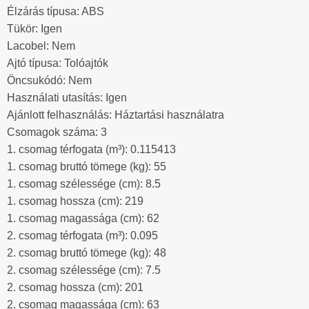
Élzárás típusa: ABS
Tükör: Igen
Lacobel: Nem
Ajtó típusa: Tolóajtók
Öncsukódó: Nem
Használati utasítás: Igen
Ajánlott felhasználás: Háztartási használatra
Csomagok száma: 3
1. csomag térfogata (m³): 0.115413
1. csomag bruttó tömege (kg): 55
1. csomag szélessége (cm): 8.5
1. csomag hossza (cm): 219
1. csomag magassága (cm): 62
2. csomag térfogata (m³): 0.095
2. csomag bruttó tömege (kg): 48
2. csomag szélessége (cm): 7.5
2. csomag hossza (cm): 201
2. csomag magassága (cm): 63