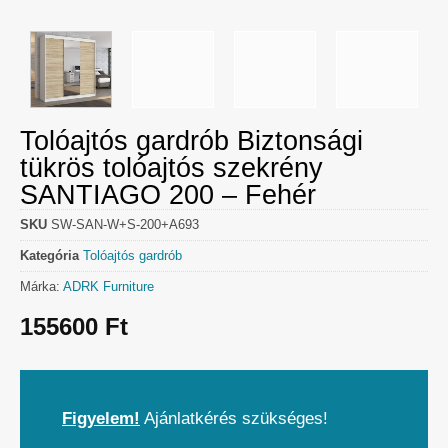
Tolóajtós gardrób Biztonsági
tükrös tolóajtós szekrény
SANTIAGO 200 – Fehér
SKU
SW-SAN-W+S-200+A693
Kategória
Tolóajtós gardrób
Márka:
ADRK Furniture
155600
Ft
Figyelem!
Ajánlatkérés szükséges!