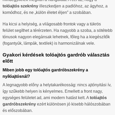
tolóajtós szekrény
illeszkedjen a padlóhoz, az ágyhoz, a
komódhoz, és ne „külön életet éljen” a szobában.
Ha kicsi a helyiség, a világosabb frontok vagy a tükrös
felület segíthet a térérzeten. Ha nagyobb a szoba, a sötétebb
tónusok nagyon elegánsak lehetnek, főleg ha a kiegészítők
(fogantyúk, lámpák, textilek) is harmonizálnak vele.
Gyakori kérdések tolóajtós gardrób választás
előtt
Miben jobb egy tolóajtós gardróbszekrény a
nyílóajtósnál?
A legnagyobb előny a helytakarékosság: nincs ajtónyitási ív,
így szűkebb helyen is kényelmes. Emellett a front nagy,
egységes felületet ad, ami modern hatást kelt. A
tolóajtós
gardróbszekrény
ezért különösen jó kisebb hálószobában
és előszobában.