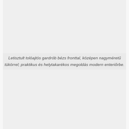
Letisztult tolóajtós gardrób bézs fronttal, középen nagyméretű
tükörrel; praktikus és helytakarékos megoldás modern enteriőrbe.