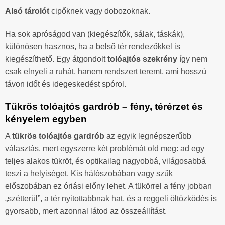
Alsó tárolót
cipőknek vagy dobozoknak.
Ha sok apróságod van (kiegészítők, sálak, táskák),
különösen hasznos, ha a belső tér rendezőkkel is
kiegészíthető. Egy átgondolt
tolóajtós szekrény
így nem
csak elnyeli a ruhát, hanem rendszert teremt, ami hosszú
távon időt és idegeskedést spórol.
Tükrös tolóajtós gardrób – fény, térérzet és
kényelem egyben
A
tükrös tolóajtós gardrób
az egyik legnépszerűbb
választás, mert egyszerre két problémát old meg: ad egy
teljes alakos tükröt, és optikailag nagyobbá, világosabbá
teszi a helyiséget. Kis hálószobában vagy szűk
előszobában ez óriási előny lehet. A tükörrel a fény jobban
„szétterül”, a tér nyitottabbnak hat, és a reggeli öltözködés is
gyorsabb, mert azonnal látod az összeállítást.