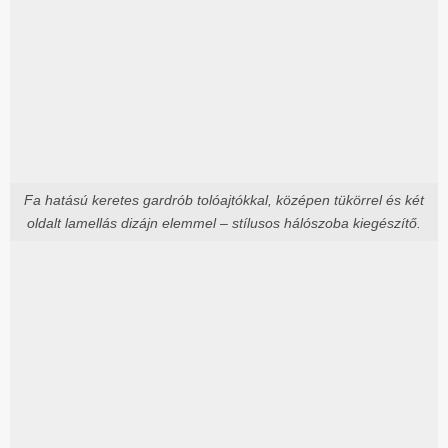
Fa hatású keretes gardrób tolóajtókkal, középen tükörrel és két
oldalt lamellás dizájn elemmel – stílusos hálószoba kiegészítő.