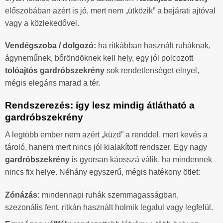
előszobában azért is jó, mert nem „ütközik” a bejárati ajtóval
vagy a közlekedővel.
Vendégszoba / dolgozó:
ha ritkábban használt ruháknak,
ágyneműnek, bőröndöknek kell hely, egy jól polcozott
tolóajtós gardróbszekrény
sok rendetlenséget elnyel,
mégis elegáns marad a tér.
Rendszerezés: így lesz mindig átlátható a
gardróbszekrény
A legtöbb ember nem azért „küzd” a renddel, mert kevés a
tároló, hanem mert nincs jól kialakított rendszer. Egy nagy
gardróbszekrény
is gyorsan káosszá válik, ha mindennek
nincs fix helye. Néhány egyszerű, mégis hatékony ötlet:
Zónázás:
mindennapi ruhák szemmagasságban,
szezonális fent, ritkán használt holmik legalul vagy legfelül.