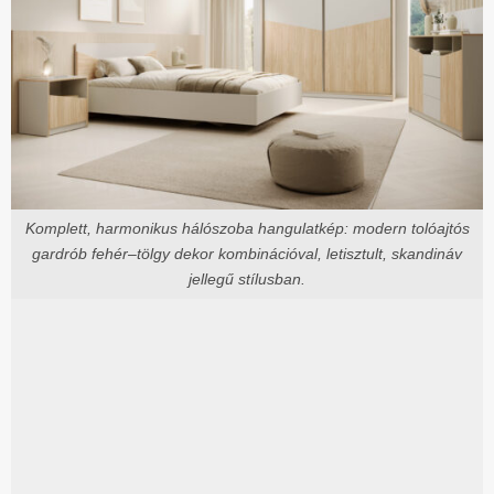
Komplett, harmonikus hálószoba hangulatkép: modern tolóajtós
gardrób fehér–tölgy dekor kombinációval, letisztult, skandináv
jellegű stílusban.