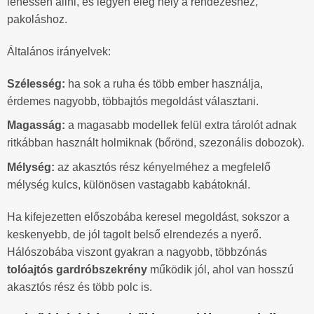
lehessen állni, és legyen elég hely a rendezéshez,
pakoláshoz.
Általános irányelvek:
Szélesség:
ha sok a ruha és több ember használja,
érdemes nagyobb, többajtós megoldást választani.
Magasság:
a magasabb modellek felül extra tárolót adnak
ritkábban használt holmiknak (bőrönd, szezonális dobozok).
Mélység:
az akasztós rész kényelméhez a megfelelő
mélység kulcs, különösen vastagabb kabátoknál.
Ha kifejezetten előszobába keresel megoldást, sokszor a
keskenyebb, de jól tagolt belső elrendezés a nyerő.
Hálószobába viszont gyakran a nagyobb, többzónás
tolóajtós gardróbszekrény
működik jól, ahol van hosszú
akasztós rész és több polc is.