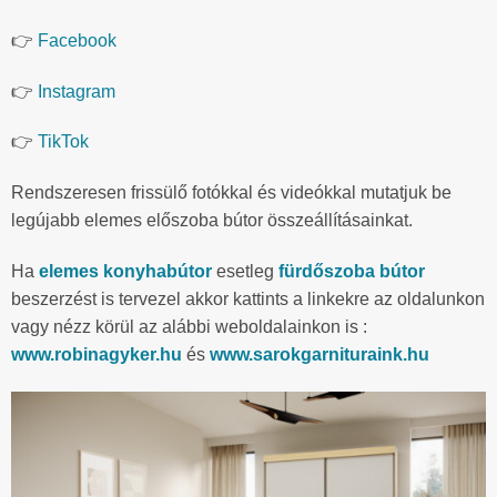
👉
Facebook
👉
Instagram
👉
TikTok
Rendszeresen frissülő fotókkal és videókkal mutatjuk be
legújabb elemes előszoba bútor összeállításainkat.
Ha
elemes konyhabútor
esetleg
fürdőszoba bútor
beszerzést is tervezel akkor kattints a linkekre az oldalunkon
vagy nézz körül az alábbi weboldalainkon is :
www.robinagyker.hu
és
www.sarokgarnituraink.hu