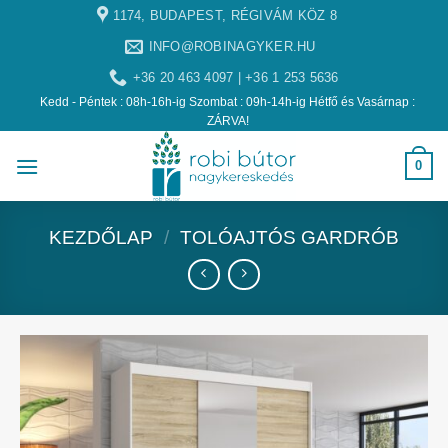
1174, BUDAPEST, RÉGIVÁM KÖZ 8
INFO@ROBINAGYKER.HU
+36 20 463 4097 | +36 1 253 5636
Kedd - Péntek : 08h-16h-ig Szombat : 09h-14h-ig Hétfő és Vasárnap :
ZÁRVA!
0
KEZDŐLAP
/
TOLÓAJTÓS GARDRÓB