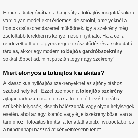
Ebben a kategóriában a hangsúly a tolóajtós megoldásokon
van: olyan modelleket érdemes ide sorolni, amelyeknél a
frontok csúszórendszerrel működnek, így a szekrény még
zsúfoltabb terekben is kényelmesen nyitható. Ha a cél a
rendezett otthon, a gyors reggeli készülődés és a sokoldalú
tárolás, akkor egy modern
tolóajtós gardróbszekrény
sokkal többet ad, mint pusztán „egy nagy szekrény”.
Miért előnyös a tolóajtós kialakítás?
A klasszikus nyílóajtós szekrényeknél az ajtónyitáshoz
szabad hely kell. Ezzel szemben a
tolóajtós szekrény
ajtajai párhuzamosan futnak a front előtt, ezért ideális
szűkebb folyosók, kisebb hálószobák vagy olyan helyiségek
esetén, ahol az ágy, komód vagy éjjeliszekrény közel van a
tárolóhoz. Tolóajtós fronttal a tér átláthatóbb, nyugodtabb, és
a mindennapi használat kényelmesebb lehet.