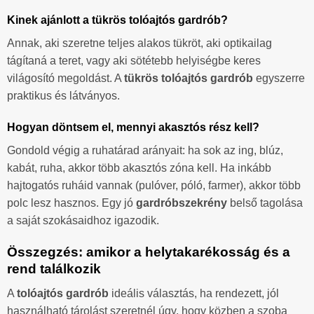
Kinek ajánlott a tükrös tolóajtós gardrób?
Annak, aki szeretne teljes alakos tükröt, aki optikailag
tágítaná a teret, vagy aki sötétebb helyiségbe keres
világosító megoldást. A
tükrös tolóajtós gardrób
egyszerre
praktikus és látványos.
Hogyan döntsem el, mennyi akasztós rész kell?
Gondold végig a ruhatárad arányait: ha sok az ing, blúz,
kabát, ruha, akkor több akasztós zóna kell. Ha inkább
hajtogatós ruháid vannak (pulóver, póló, farmer), akkor több
polc lesz hasznos. Egy jó
gardróbszekrény
belső tagolása
a saját szokásaidhoz igazodik.
Összegzés: amikor a helytakarékosság és a
rend találkozik
A
tolóajtós gardrób
ideális választás, ha rendezett, jól
használható tárolást szeretnél úgy, hogy közben a szoba