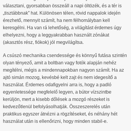
választani, gyorsabban összeáll a napi öltözék, és a tér is
„tisztábbnak” hat. Különösen télen, rövid nappalok idején
érezhető, mennyit számít, ha nem félhomályban kell
keresgélni. Ha van rá lehetőség, a világítást érdemes úgy
elhelyezni, hogy a leggyakrabban használt zónákat
(akasztós rész, fiókok) jól megvilágítsa.
A csúszó mechanika csendessége és könnyű futása szintén
olyan tényező, amit a boltban vagy fotók alapján nehéz
megítélni, mégis a mindennapokban nagyon számít. Ha az
ajtó simán mozog, kevésbé kelt zajt és nem idegesítő a
használat. Érdemes odafigyelni arra is, hogy a padló
egyenletessége megfelelő legyen, a bútor vízszintbe
kerüljön, mert a kisebb dőlések a mozgó részeket is
kedvezőtlenül befolyásolhatják. Összeszerelés után
praktikus egyszer átnézni a rögzítéseket, és néhány hét
használat után is ellenőrizni, hogy minden stabil-e.