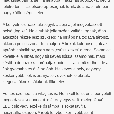
magasságban tartani, a ritkábban használt dobozokat pedig
felülre tenni. Ez elsőre apróságnak tűnik, de a napi rutinban
nagy különbséget jelent.
A kényelmes használat egyik alapja a jól megválasztott
belső „logika”. Ha a ruhák jellemzően vállfán lógnak, több
akasztós részre lesz szükség; ha inkább hajtogatva tárolsz,
akkor a polcos zóna domináljon. A fiókok különösen jók az
apróbb holmikhoz, mert nem „csúszik szét” a rend. Sokan ott
követik el a hibát, hogy túl kevés fiókkal számolnak, majd
később dobozokkal próbálják pótolni – ami működhet, de a
fiók gyorsabb és átláthatóbb. Ha kevés a hely, egy-egy
keskenyebb fiók is aranyat ér: öveknek, óráknak,
kiegészítőknek, sálaknak tökéletes.
Fontos szempont a világítás is. Nem kell feltétlenül bonyolult
megoldásokra gondolni: már egy egyszerű, meleg fényű
LED csík vagy érzékelős lámpa is sokat javít a
használhatóságon. A jobb fényben könnyebb színt