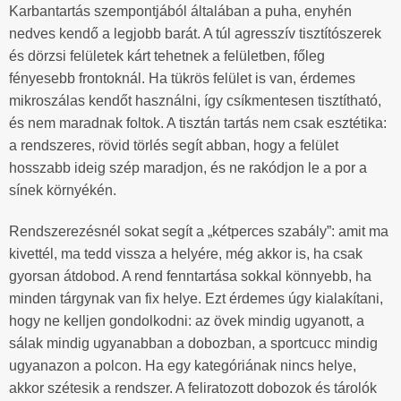
Karbantartás szempontjából általában a puha, enyhén
nedves kendő a legjobb barát. A túl agresszív tisztítószerek
és dörzsi felületek kárt tehetnek a felületben, főleg
fényesebb frontoknál. Ha tükrös felület is van, érdemes
mikroszálas kendőt használni, így csíkmentesen tisztítható,
és nem maradnak foltok. A tisztán tartás nem csak esztétika:
a rendszeres, rövid törlés segít abban, hogy a felület
hosszabb ideig szép maradjon, és ne rakódjon le a por a
sínek környékén.
Rendszerezésnél sokat segít a „kétperces szabály”: amit ma
kivettél, ma tedd vissza a helyére, még akkor is, ha csak
gyorsan átdobod. A rend fenntartása sokkal könnyebb, ha
minden tárgynak van fix helye. Ezt érdemes úgy kialakítani,
hogy ne kelljen gondolkodni: az övek mindig ugyanott, a
sálak mindig ugyanabban a dobozban, a sportcucc mindig
ugyanazon a polcon. Ha egy kategóriának nincs helye,
akkor szétesik a rendszer. A feliratozott dobozok és tárolók