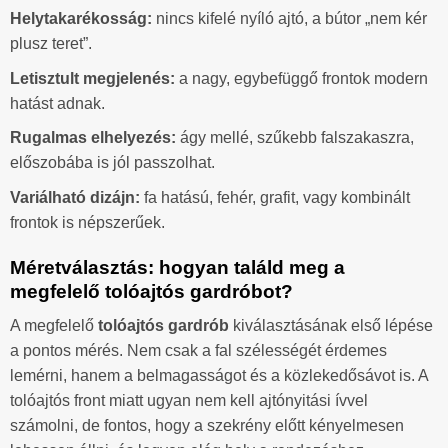
Helytakarékosság:
nincs kifelé nyíló ajtó, a bútor „nem kér
plusz teret”.
Letisztult megjelenés:
a nagy, egybefüggő frontok modern
hatást adnak.
Rugalmas elhelyezés:
ágy mellé, szűkebb falszakaszra,
előszobába is jól passzolhat.
Variálható dizájn:
fa hatású, fehér, grafit, vagy kombinált
frontok is népszerűek.
Méretválasztás: hogyan találd meg a
megfelelő tolóajtós gardróbot?
A megfelelő
tolóajtós gardrób
kiválasztásának első lépése
a pontos mérés. Nem csak a fal szélességét érdemes
lemérni, hanem a belmagasságot és a közlekedősávot is. A
tolóajtós front miatt ugyan nem kell ajtónyitási ívvel
számolni, de fontos, hogy a szekrény előtt kényelmesen