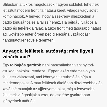
Stílusban a tükrös megoldások nagyon sokfélék lehetnek:
letisztult modern front, fa hatású keret, világos vagy sötét
kombinációk. A lényeg, hogy a szekrény illeszkedjen a
padló tónusához és a fal színéhez. Ha például világos a
padló és fehérek a falak, a tükör front még tágasabb hatást
ad. Sötétebb enteriőrben pedig elegáns, „szállodás”
hangulatot lehet vele teremteni.
Anyagok, felületek, tartósság: mire figyelj
vásárlásnál?
Egy
tolóajtós gardrób
napi használatban van: nyitod-
csukod, pakolsz, rendezel. Éppen ezért érdemes olyan
felületet választani, ami könnyen tisztítható és bírja a
mindennapokat. A matt felületek általában diszkrétebbek és
kevésbé mutatják az ujjlenyomatokat, míg a fényesebb
felületek világosítják a teret, de cserébe gyakrabban
igényelnek áttörlést.