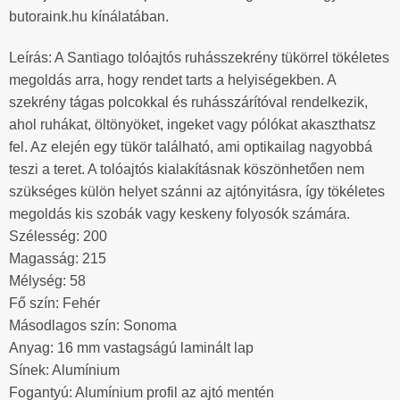
butoraink.hu kínálatában.
Leírás: A Santiago tolóajtós ruhásszekrény tükörrel tökéletes
megoldás arra, hogy rendet tarts a helyiségekben. A
szekrény tágas polcokkal és ruhásszárítóval rendelkezik,
ahol ruhákat, öltönyöket, ingeket vagy pólókat akaszthatsz
fel. Az elején egy tükör található, ami optikailag nagyobbá
teszi a teret. A tolóajtós kialakításnak köszönhetően nem
szükséges külön helyet szánni az ajtónyitásra, így tökéletes
megoldás kis szobák vagy keskeny folyosók számára.
Szélesség: 200
Magasság: 215
Mélység: 58
Fő szín: Fehér
Másodlagos szín: Sonoma
Anyag: 16 mm vastagságú laminált lap
Sínek: Alumínium
Fogantyú: Alumínium profil az ajtó mentén