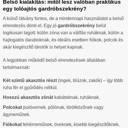
Belső kialakítás: mitől lesz valóban praktikus
egy tolóajtós gardróbszekrény?
A külső látvány fontos, de a mindennapi használatot a belső
elrendezés dönti el. Egy jó
gardróbszekrény
belül
logikusan tagolt: külön zóna van a vállfás ruháknak, külön a
hajtogatós daraboknak, és ideális esetben fiókok, polcok és
akár kiegészítő tárolók is helyet kapnak.
A legjobban működő belső elrendezések általában
tartalmaznak:
Két szintű akasztós részt
(ingek, blúzok, zakók) – így több
ruha fér el gyűrődés nélkül.
Hosszú akasztós zónát
kabátoknak, ruháknak.
Polcokat
pulóvernek, pólónak, törölközőnek vagy
ágyneműnek.
Fiókokat
fehérneműnek, öveknek, kisebb kiegészítőknek.