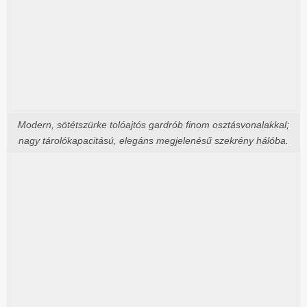
Modern, sötétszürke tolóajtós gardrób finom osztásvonalakkal;
nagy tárolókapacitású, elegáns megjelenésű szekrény hálóba.