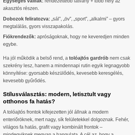
Egységes vállfák:
rendezettebb látvány + több hely az
akasztós részen.
Dobozok feliratozva:
„sál”, „öv”, „sport”, „alkalmi” – gyors
megtalálás, gyors visszapakolás.
Fiókrendezők:
apróságoknak, hogy ne keveredjen minden
egybe.
Ha jól működik a belső rend, a
tolóajtós gardrób
nem csak
szekrény lesz, hanem a mindennapi rutin egyik legnagyobb
könnyítése: gyorsabb készülődés, kevesebb keresgélés,
kevesebb gyűrődés.
Stílusválasztás: modern, letisztult vagy
otthonos fa hatás?
A tolóajtós frontok kifejezetten jól állnak a modern
enteriőröknek, mert nagy, sík felületekkel dolgoznak. Fehér,
világos fa hatás, grafit vagy kombinált frontok –
mindegyiknek megvan a hangulata. A cél az, hogy a