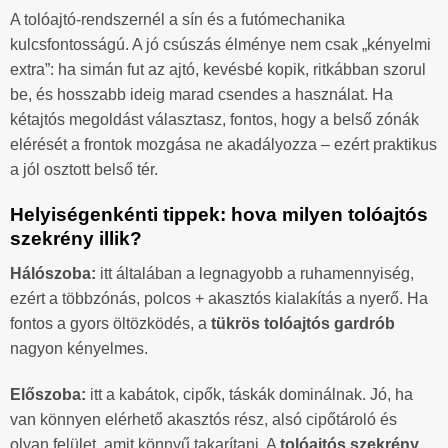
A tolóajtó-rendszernél a sín és a futómechanika
kulcsfontosságú. A jó csúszás élménye nem csak „kényelmi
extra”: ha simán fut az ajtó, kevésbé kopik, ritkábban szorul
be, és hosszabb ideig marad csendes a használat. Ha
kétajtós megoldást választasz, fontos, hogy a belső zónák
elérését a frontok mozgása ne akadályozza – ezért praktikus
a jól osztott belső tér.
Helyiségenkénti tippek: hova milyen tolóajtós
szekrény illik?
Hálószoba:
itt általában a legnagyobb a ruhamennyiség,
ezért a többzónás, polcos + akasztós kialakítás a nyerő. Ha
fontos a gyors öltözködés, a
tükrös tolóajtós gardrób
nagyon kényelmes.
Előszoba:
itt a kabátok, cipők, táskák dominálnak. Jó, ha
van könnyen elérhető akasztós rész, alsó cipőtároló és
olyan felület, amit könnyű takarítani. A
tolóajtós szekrény