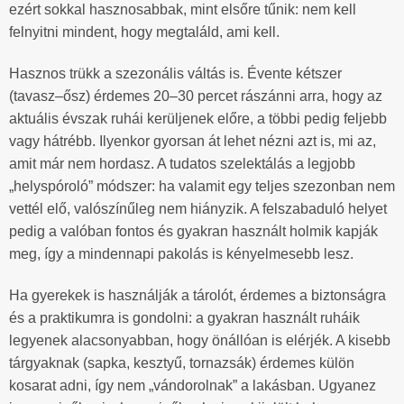
ezért sokkal hasznosabbak, mint elsőre tűnik: nem kell
felnyitni mindent, hogy megtaláld, ami kell.
Hasznos trükk a szezonális váltás is. Évente kétszer
(tavasz–ősz) érdemes 20–30 percet rászánni arra, hogy az
aktuális évszak ruhái kerüljenek előre, a többi pedig feljebb
vagy hátrébb. Ilyenkor gyorsan át lehet nézni azt is, mi az,
amit már nem hordasz. A tudatos szelektálás a legjobb
„helyspóroló” módszer: ha valamit egy teljes szezonban nem
vettél elő, valószínűleg nem hiányzik. A felszabaduló helyet
pedig a valóban fontos és gyakran használt holmik kapják
meg, így a mindennapi pakolás is kényelmesebb lesz.
Ha gyerekek is használják a tárolót, érdemes a biztonságra
és a praktikumra is gondolni: a gyakran használt ruháik
legyenek alacsonyabban, hogy önállóan is elérjék. A kisebb
tárgyaknak (sapka, kesztyű, tornazsák) érdemes külön
kosarat adni, így nem „vándorolnak” a lakásban. Ugyanez