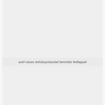
acél vázas dohányzóasztal famintás fedlappal