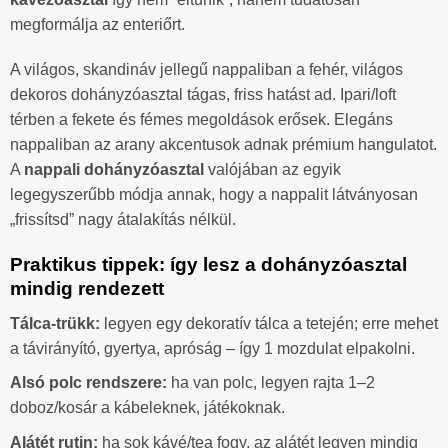
megformálja az enteriőrt.
A világos, skandináv jellegű nappaliban a fehér, világos
dekoros dohányzóasztal tágas, friss hatást ad. Ipari/loft
térben a fekete és fémes megoldások erősek. Elegáns
nappaliban az arany akcentusok adnak prémium hangulatot.
A
nappali dohányzóasztal
valójában az egyik
legegyszerűbb módja annak, hogy a nappalit látványosan
„frissítsd” nagy átalakítás nélkül.
Praktikus tippek: így lesz a dohányzóasztal
mindig rendezett
Tálca-trükk:
legyen egy dekoratív tálca a tetején; erre mehet
a távirányító, gyertya, apróság – így 1 mozdulat elpakolni.
Alsó polc rendszere:
ha van polc, legyen rajta 1–2
doboz/kosár a kábeleknek, játékoknak.
Alátét rutin:
ha sok kávé/tea fogy, az alátét legyen mindig