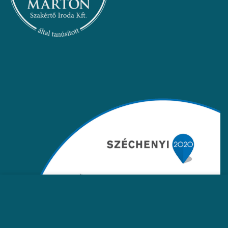
Ez az oldal sütiket használ, hogy jobb böngészési élményt
nyújtson Önnek. A weboldal böngészésével Ön hozzájárul a
sütik használatához.