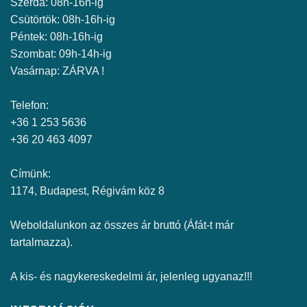
Szerda: 08h-16h-ig
Csütörtök: 08h-16h-ig
Péntek: 08h-16h-ig
Szombat: 09h-14h-ig
Vasárnap: ZÁRVA !
Telefon:
+36 1 253 5636
+36 20 463 4097
Címünk:
1174, Budapest, Régivám köz 8
Weboldalunkon az összes ár bruttó (Áfát-t már
tartalmazza).
A kis- és nagykereskedelmi ár, jelenleg ugyanaz!!!