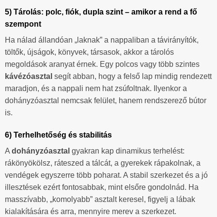
5) Tárolás: polc, fiók, dupla szint – amikor a rend a fő
szempont
Ha nálad állandóan „laknak” a nappaliban a távirányítók,
töltők, újságok, könyvek, társasok, akkor a tárolós
megoldások aranyat érnek. Egy polcos vagy több szintes
kávézóasztal
segít abban, hogy a felső lap mindig rendezett
maradjon, és a nappali nem hat zsúfoltnak. Ilyenkor a
dohányzóasztal nemcsak felület, hanem rendszerező bútor
is.
6) Terhelhetőség és stabilitás
A
dohányzóasztal
gyakran kap dinamikus terhelést:
rákönyökölsz, ráteszed a tálcát, a gyerekek rápakolnak, a
vendégek egyszerre több poharat. A stabil szerkezet és a jó
illesztések ezért fontosabbak, mint elsőre gondolnád. Ha
masszívabb, „komolyabb” asztalt keresel, figyelj a lábak
kialakítására és arra, mennyire merev a szerkezet.