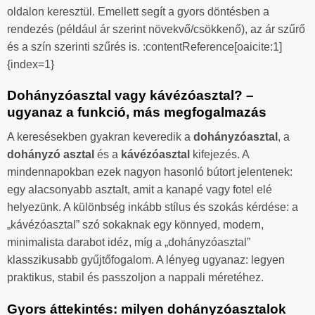
oldalon keresztül. Emellett segít a gyors döntésben a
rendezés (például ár szerint növekvő/csökkenő), az ár szűrő
és a szín szerinti szűrés is. :contentReference[oaicite:1]
{index=1}
Dohányzóasztal vagy kávézóasztal? –
ugyanaz a funkció, más megfogalmazás
A keresésekben gyakran keveredik a
dohányzóasztal
, a
dohányzó asztal
és a
kávézóasztal
kifejezés. A
mindennapokban ezek nagyon hasonló bútort jelentenek:
egy alacsonyabb asztalt, amit a kanapé vagy fotel elé
helyezünk. A különbség inkább stílus és szokás kérdése: a
„kávézóasztal” szó sokaknak egy könnyed, modern,
minimalista darabot idéz, míg a „dohányzóasztal”
klasszikusabb gyűjtőfogalom. A lényeg ugyanaz: legyen
praktikus, stabil és passzoljon a nappali méretéhez.
Gyors áttekintés: milyen dohányzóasztalok