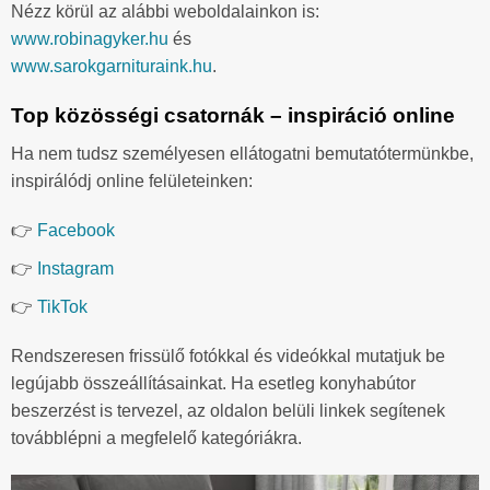
Nézz körül az alábbi weboldalainkon is:
www.robinagyker.hu
és
www.sarokgarnituraink.hu
.
Top közösségi csatornák – inspiráció online
Ha nem tudsz személyesen ellátogatni bemutatótermünkbe,
inspirálódj online felületeinken:
👉
Facebook
👉
Instagram
👉
TikTok
Rendszeresen frissülő fotókkal és videókkal mutatjuk be
legújabb összeállításainkat. Ha esetleg konyhabútor
beszerzést is tervezel, az oldalon belüli linkek segítenek
továbblépni a megfelelő kategóriákra.