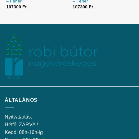
– Fehér
– Fehér
107300
Ft
107300
Ft
ÁLTALÁNOS
Nyitvatartás:
Hétfő: ZÁRVA !
Kedd: 08h-16h-ig