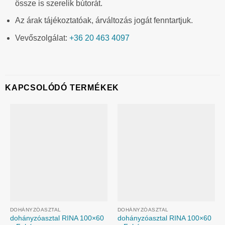
össze is szerelik bútorát.
Az árak tájékoztatóak, árváltozás jogát fenntartjuk.
Vevőszolgálat:
+36 20 463 4097
KAPCSOLÓDÓ TERMÉKEK
DOHÁNYZÓASZTAL
DOHÁNYZÓASZTAL
dohányzóasztal RINA 100×60
dohányzóasztal RINA 100×60