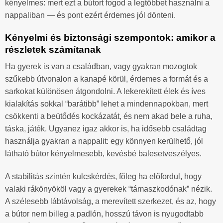
kényelmes: mert ezt a bútort fogod a legtöbbet használni a
nappaliban — és pont ezért érdemes jól dönteni.
Kényelmi és biztonsági szempontok: amikor a
részletek számítanak
Ha gyerek is van a családban, vagy gyakran mozogtok
szűkebb útvonalon a kanapé körül, érdemes a formát és a
sarkokat különösen átgondolni. A lekerekített élek és íves
kialakítás sokkal “barátibb” lehet a mindennapokban, mert
csökkenti a beütődés kockázatát, és nem akad bele a ruha,
táska, játék. Ugyanez igaz akkor is, ha idősebb családtag
használja gyakran a nappalit: egy könnyen kerülhető, jól
látható bútor kényelmesebb, kevésbé balesetveszélyes.
A stabilitás szintén kulcskérdés, főleg ha előfordul, hogy
valaki rákönyököl vagy a gyerekek “támaszkodónak” nézik.
A szélesebb lábtávolság, a merevített szerkezet, és az, hogy
a bútor nem billeg a padlón, hosszú távon is nyugodtabb