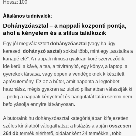
Hossz: 100
Általános tudnivalók:
Dohányzóasztal – a nappali központi pontja,
ahol a kényelem és a stílus találkozik
Egy jól megválasztott
dohányzóasztal
(vagy ha úgy
keresed:
dohányzó asztal
) sokkal több, mint egy „asztalka a
kanapé elé”. A nappali ritmusa gyakran köré szerveződik:
ide kerül a kávé, a tea, a távirányító, egy könyv, a laptop, a
gyerekek társasa, vagy éppen a vendégeknek kikészített
aprósütemény. Ez az a bútor, amit naponta a legtöbbet
használsz, mégis gyakran az utolsó pillanatban választják ki
– pedig a nappali kényelmét és hangulatát talán semmi nem
befolyásolja ennyire látványosan.
A butoraink.hu dohányzóasztal kategóriájában kifejezetten
széles kínálatból válogathatsz: a listázás alapján
összesen
264 db
termék elérhető, oldalanként 24 termékkel, több