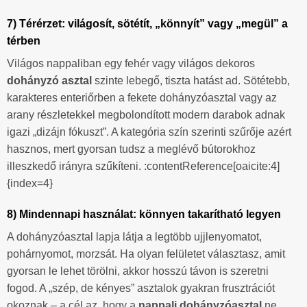
7) Térérzet: világosít, sötétít, „könnyít” vagy „megül” a
térben
Világos nappaliban egy fehér vagy világos dekoros
dohányzó asztal
szinte lebegő, tiszta hatást ad. Sötétebb,
karakteres enteriőrben a fekete dohányzóasztal vagy az
arany részletekkel megbolondított modern darabok adnak
igazi „dizájn fókuszt”. A kategória szín szerinti szűrője azért
hasznos, mert gyorsan tudsz a meglévő bútorokhoz
illeszkedő irányra szűkíteni. :contentReference[oaicite:4]
{index=4}
8) Mindennapi használat: könnyen takarítható legyen
A dohányzóasztal lapja látja a legtöbb ujjlenyomatot,
pohárnyomot, morzsát. Ha olyan felületet választasz, amit
gyorsan le lehet törölni, akkor hosszú távon is szeretni
fogod. A „szép, de kényes” asztalok gyakran frusztrációt
okoznak – a cél az, hogy a
nappali dohányzóasztal
ne