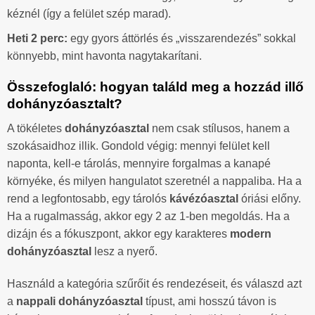
kéznél (így a felület szép marad).
Heti 2 perc:
egy gyors áttörlés és „visszarendezés” sokkal
könnyebb, mint havonta nagytakarítani.
Összefoglaló: hogyan találd meg a hozzád illő
dohányzóasztalt?
A tökéletes
dohányzóasztal
nem csak stílusos, hanem a
szokásaidhoz illik. Gondold végig: mennyi felület kell
naponta, kell-e tárolás, mennyire forgalmas a kanapé
környéke, és milyen hangulatot szeretnél a nappaliba. Ha a
rend a legfontosabb, egy tárolós
kávézóasztal
óriási előny.
Ha a rugalmasság, akkor egy 2 az 1-ben megoldás. Ha a
dizájn és a fókuszpont, akkor egy karakteres
modern
dohányzóasztal
lesz a nyerő.
Használd a kategória szűrőit és rendezéseit, és válaszd azt
a
nappali dohányzóasztal
típust, ami hosszú távon is