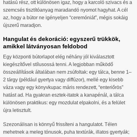
hatású rész, ott különösen igaz, hogy a karcoló szivacs és a
szemcsés tisztítóanyag maradandó nyomot hagyhat. A cél
az, hogy a bútor ne igényeljen “ceremóniát”, mégis sokáig
újszerű maradjon.
Hangulat és dekoráció: egyszerű trükkök,
amikkel látványosan feldobod
Egy központi bútorlapot elég néhány jól kiválasztott
kiegészítővel stílusossá tenni. A legjobban működő
összeállítások általában nem zsúfoltak: egy tálca, benne 1–
2 tárgy (például gyertya vagy diffúzor), mellé egy kisebb
váza vagy egy könyvkupac máris rendezett, “enteriőrös”
hatást ad. Ha gyakran esztek-itatok a kanapénál, a tálca
különösen praktikus: egy mozdulat elpakolni, és a felület
újra letisztult.
Szezonálisan is könnyű frissíteni a hangulatot. Télen
mehetnek a meleg tónusok, puha textúrák, illatos gyertyák;