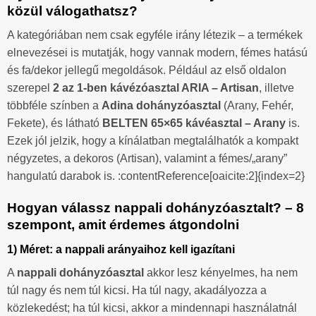
közül válogathatsz?
A kategóriában nem csak egyféle irány létezik – a termékek
elnevezései is mutatják, hogy vannak modern, fémes hatású
és fa/dekor jellegű megoldások. Például az első oldalon
szerepel
2 az 1-ben kávézóasztal ARIA – Artisan
, illetve
többféle színben a
Adina dohányzóasztal
(Arany, Fehér,
Fekete), és látható
BELTEN 65×65 kávéasztal – Arany
is.
Ezek jól jelzik, hogy a kínálatban megtalálhatók a kompakt
négyzetes, a dekoros (Artisan), valamint a fémes/„arany”
hangulatú darabok is. :contentReference[oaicite:2]{index=2}
Hogyan válassz nappali dohányzóasztalt? – 8
szempont, amit érdemes átgondolni
1) Méret: a nappali arányaihoz kell igazítani
A
nappali dohányzóasztal
akkor lesz kényelmes, ha nem
túl nagy és nem túl kicsi. Ha túl nagy, akadályozza a
közlekedést; ha túl kicsi, akkor a mindennapi használatnál