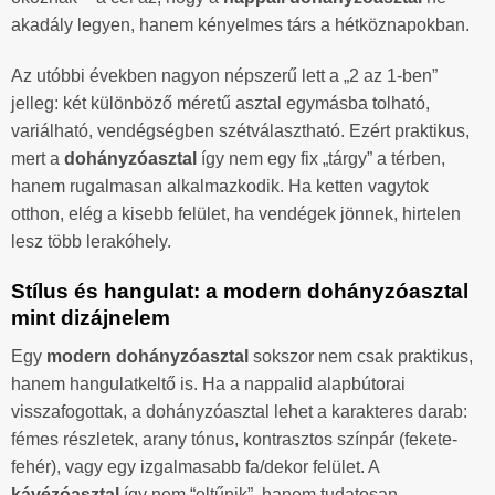
akadály legyen, hanem kényelmes társ a hétköznapokban.
Az utóbbi években nagyon népszerű lett a „2 az 1-ben”
jelleg: két különböző méretű asztal egymásba tolható,
variálható, vendégségben szétválasztható. Ezért praktikus,
mert a
dohányzóasztal
így nem egy fix „tárgy” a térben,
hanem rugalmasan alkalmazkodik. Ha ketten vagytok
otthon, elég a kisebb felület, ha vendégek jönnek, hirtelen
lesz több lerakóhely.
Stílus és hangulat: a modern dohányzóasztal
mint dizájnelem
Egy
modern dohányzóasztal
sokszor nem csak praktikus,
hanem hangulatkeltő is. Ha a nappalid alapbútorai
visszafogottak, a dohányzóasztal lehet a karakteres darab:
fémes részletek, arany tónus, kontrasztos színpár (fekete-
fehér), vagy egy izgalmasabb fa/dekor felület. A
kávézóasztal
így nem “eltűnik”, hanem tudatosan