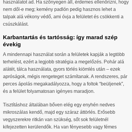
használatot ad. Ha szőnyegen áll, érdemes ellenőrizni, hogy
nem dől-e meg; kemény padlón pedig hasznos lehet a
talpak alá vékony védő, ami óvja a felületet és csökkenti a
csúszkálást.
Karbantartás és tartósság: így marad szép
évekig
A mindennapi használat során a felületek kapják a legtöbb
terhelést, ezért a legjobb stratégia a megelőzés. Pohár alá
alátét, tálca használata, gyors törlés kiömlés után – ezek
apróságok, mégis rengeteget számítanak. A rendszeres, pár
perces ápolás megakadályozza, hogy a foltok “beüljenek”,
és a felület folyamatosan igényes maradjon.
Tisztításhoz általában bőven elég egy enyhén nedves
mikroszálas kendő, majd egy száraz áttörlés. Erősebb
vegyszerekre ritkán van szükség, sőt sok felületnél
kifejezetten kerülendők. Ha van fényesebb vagy fémes