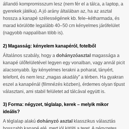
állandó kompromisszum lesz (nem fér el a tálca, a laptop, a
gyerekek játéka). A jó arány általában az, ha az asztal
hossza a kanapé szélességének kb. fele–kétharmada, és
marad körülötte legalább 40–50 cm kényelmes járófelület
(nagyobb nappaliban több is).
2) Magasság: kényelem kanapéról, fotelből
Általános szabály, hogy a
dohányzóasztal
magassága a
kanapé ülőfelületével legyen egy vonalban, vagy annál picit
alacsonyabb. Így kényelmes lerakni a poharat, tányért,
telefont, és nem lesz „magas akadály” a térben. Ha gyakran
eszel a kanapénál (filmnézés közben), érdemes olyan típust
választani, ami stabil felületet ad tálcával együtt is.
3) Forma: négyzet, téglalap, kerek – melyik mikor
ideális?
A téglalap alakú
dohányzó asztal
klasszikus választás
hosszabb kanapé elé, mert jól kitölti a teret. A négyzetes