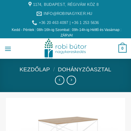
1174, BUDAPEST, RÉGIVÁM KÖZ 8
INFO@ROBINAGYKER.HU
+36 20 463 4097 | +36 1 253 5636
Kedd - Péntek : 08h-16h-ig Szombat : 09h-14h-ig Hétfő és Vasárnap :
ZÁRVA!
0
KEZDŐLAP
/
DOHÁNYZÓASZTAL