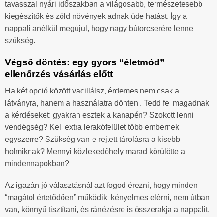
tavasszal nyári időszakban a világosabb, természetesebb
kiegészítők és zöld növények adnak üde hatást. Így a
nappali anélkül megújul, hogy nagy bútorcserére lenne
szükség.
Végső döntés: egy gyors “életmód”
ellenőrzés vásárlás előtt
Ha két opció között vacillálsz, érdemes nem csak a
látványra, hanem a használatra dönteni. Tedd fel magadnak
a kérdéseket: gyakran esztek a kanapén? Szokott lenni
vendégség? Kell extra lerakófelület több embernek
egyszerre? Szükség van-e rejtett tárolásra a kisebb
holmiknak? Mennyi közlekedőhely marad körülötte a
mindennapokban?
Az igazán jó választásnál azt fogod érezni, hogy minden
“magától értetődően” működik: kényelmes elérni, nem útban
van, könnyű tisztítani, és ránézésre is összerakja a nappalit.