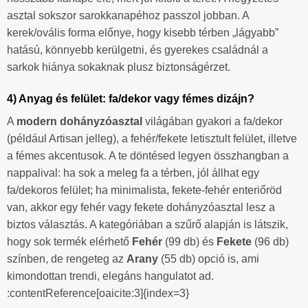
asztal sokszor sarokkanapéhoz passzol jobban. A
kerek/ovális forma előnye, hogy kisebb térben „lágyabb”
hatású, könnyebb kerülgetni, és gyerekes családnál a
sarkok hiánya sokaknak plusz biztonságérzet.
4) Anyag és felület: fa/dekor vagy fémes dizájn?
A
modern dohányzóasztal
világában gyakori a fa/dekor
(például Artisan jelleg), a fehér/fekete letisztult felület, illetve
a fémes akcentusok. A te döntésed legyen összhangban a
nappalival: ha sok a meleg fa a térben, jól állhat egy
fa/dekoros felület; ha minimalista, fekete-fehér enteriőröd
van, akkor egy fehér vagy fekete dohányzóasztal lesz a
biztos választás. A kategóriában a szűrő alapján is látszik,
hogy sok termék elérhető
Fehér
(99 db) és
Fekete
(96 db)
színben, de rengeteg az
Arany
(55 db) opció is, ami
kimondottan trendi, elegáns hangulatot ad.
:contentReference[oaicite:3]{index=3}