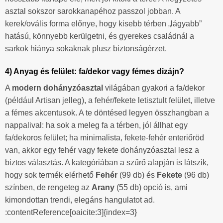
asztal sokszor sarokkanapéhoz passzol jobban. A
kerek/ovális forma előnye, hogy kisebb térben „lágyabb”
hatású, könnyebb kerülgetni, és gyerekes családnál a
sarkok hiánya sokaknak plusz biztonságérzet.
4) Anyag és felület: fa/dekor vagy fémes dizájn?
A
modern dohányzóasztal
világában gyakori a fa/dekor
(például Artisan jelleg), a fehér/fekete letisztult felület, illetve
a fémes akcentusok. A te döntésed legyen összhangban a
nappalival: ha sok a meleg fa a térben, jól állhat egy
fa/dekoros felület; ha minimalista, fekete-fehér enteriőröd
van, akkor egy fehér vagy fekete dohányzóasztal lesz a
biztos választás. A kategóriában a szűrő alapján is látszik,
hogy sok termék elérhető
Fehér
(99 db) és
Fekete
(96 db)
színben, de rengeteg az
Arany
(55 db) opció is, ami
kimondottan trendi, elegáns hangulatot ad.
:contentReference[oaicite:3]{index=3}