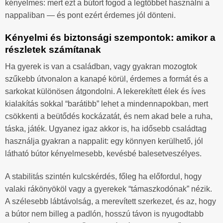
kényelmes: mert ezt a bútort fogod a legtöbbet használni a
nappaliban — és pont ezért érdemes jól dönteni.
Kényelmi és biztonsági szempontok: amikor a
részletek számítanak
Ha gyerek is van a családban, vagy gyakran mozogtok
szűkebb útvonalon a kanapé körül, érdemes a formát és a
sarkokat különösen átgondolni. A lekerekített élek és íves
kialakítás sokkal “barátibb” lehet a mindennapokban, mert
csökkenti a beütődés kockázatát, és nem akad bele a ruha,
táska, játék. Ugyanez igaz akkor is, ha idősebb családtag
használja gyakran a nappalit: egy könnyen kerülhető, jól
látható bútor kényelmesebb, kevésbé balesetveszélyes.
A stabilitás szintén kulcskérdés, főleg ha előfordul, hogy
valaki rákönyököl vagy a gyerekek “támaszkodónak” nézik.
A szélesebb lábtávolság, a merevített szerkezet, és az, hogy
a bútor nem billeg a padlón, hosszú távon is nyugodtabb