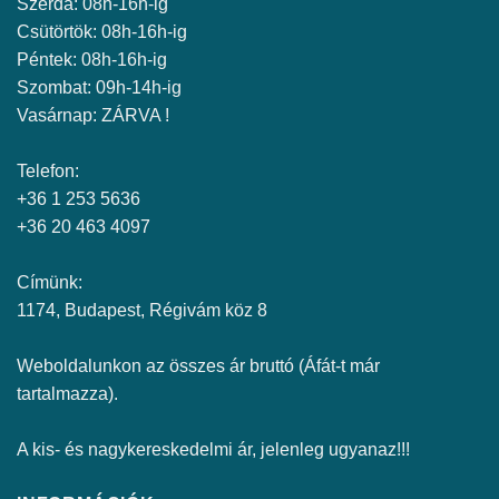
Szerda: 08h-16h-ig
Csütörtök: 08h-16h-ig
Péntek: 08h-16h-ig
Szombat: 09h-14h-ig
Vasárnap: ZÁRVA !
Telefon:
+36 1 253 5636
+36 20 463 4097
Címünk:
1174, Budapest, Régivám köz 8
Weboldalunkon az összes ár bruttó (Áfát-t már
tartalmazza).
A kis- és nagykereskedelmi ár, jelenleg ugyanaz!!!