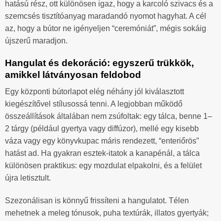
hatású rész, ott különösen igaz, hogy a karcoló szivacs és a
szemcsés tisztítóanyag maradandó nyomot hagyhat. A cél
az, hogy a bútor ne igényeljen “ceremóniát”, mégis sokáig
újszerű maradjon.
Hangulat és dekoráció: egyszerű trükkök,
amikkel látványosan feldobod
Egy központi bútorlapot elég néhány jól kiválasztott
kiegészítővel stílusossá tenni. A legjobban működő
összeállítások általában nem zsúfoltak: egy tálca, benne 1–
2 tárgy (például gyertya vagy diffúzor), mellé egy kisebb
váza vagy egy könyvkupac máris rendezett, “enteriőrös”
hatást ad. Ha gyakran esztek-itatok a kanapénál, a tálca
különösen praktikus: egy mozdulat elpakolni, és a felület
újra letisztult.
Szezonálisan is könnyű frissíteni a hangulatot. Télen
mehetnek a meleg tónusok, puha textúrák, illatos gyertyák;