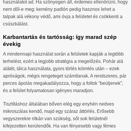
használatot ad. Ha szőnyegen áll, érdemes ellenőrizni, hogy
nem dől-e meg; kemény padlón pedig hasznos lehet a
talpak alá vékony védő, ami óvja a felületet és csökkenti a
csúszkálást.
Karbantartás és tartósság: így marad szép
évekig
A mindennapi használat során a felületek kapják a legtöbb
terhelést, ezért a legjobb stratégia a megelőzés. Pohár alá
alátét, tálca használata, gyors törlés kiömlés után – ezek
apróságok, mégis rengeteget számítanak. A rendszeres, pár
perces ápolás megakadályozza, hogy a foltok “beüljenek”,
és a felület folyamatosan igényes maradjon.
Tisztításhoz általában bőven elég egy enyhén nedves
mikroszálas kendő, majd egy száraz áttörlés. Erősebb
vegyszerekre ritkán van szükség, sőt sok felületnél
kifejezetten kerülendők. Ha van fényesebb vagy fémes