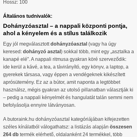
Hossz: 100
Általános tudnivalók:
Dohányzóasztal – a nappali központi pontja,
ahol a kényelem és a stílus találkozik
Egy jól megválasztott
dohányzóasztal
(vagy ha úgy
keresed:
dohányzó asztal
) sokkal több, mint egy „asztalka a
kanapé elé”. A nappali ritmusa gyakran köré szerveződik:
ide kerül a kávé, a tea, a távirányító, egy könyv, a laptop, a
gyerekek társasa, vagy éppen a vendégeknek kikészített
aprósütemény. Ez az a bútor, amit naponta a legtöbbet
használsz, mégis gyakran az utolsó pillanatban választják ki
– pedig a nappali kényelmét és hangulatát talán semmi nem
befolyásolja ennyire látványosan.
A butoraink.hu dohányzóasztal kategóriájában kifejezetten
széles kínálatból válogathatsz: a listázás alapján
összesen
264 db
termék elérhető, oldalanként 24 termékkel, több