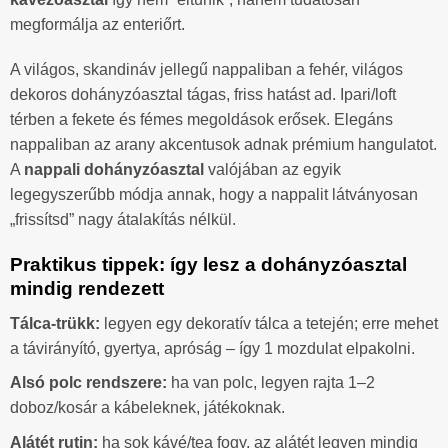
megformálja az enteriőrt.
A világos, skandináv jellegű nappaliban a fehér, világos
dekoros dohányzóasztal tágas, friss hatást ad. Ipari/loft
térben a fekete és fémes megoldások erősek. Elegáns
nappaliban az arany akcentusok adnak prémium hangulatot.
A
nappali dohányzóasztal
valójában az egyik
legegyszerűbb módja annak, hogy a nappalit látványosan
„frissítsd” nagy átalakítás nélkül.
Praktikus tippek: így lesz a dohányzóasztal
mindig rendezett
Tálca-trükk:
legyen egy dekoratív tálca a tetején; erre mehet
a távirányító, gyertya, apróság – így 1 mozdulat elpakolni.
Alsó polc rendszere:
ha van polc, legyen rajta 1–2
doboz/kosár a kábeleknek, játékoknak.
Alátét rutin:
ha sok kávé/tea fogy, az alátét legyen mindig