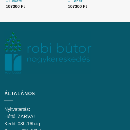
– Fekete
– Fehér
107300
Ft
107300
Ft
ÁLTALÁNOS
Nyitvatartás:
Hétfő: ZÁRVA !
Kedd: 08h-16h-ig