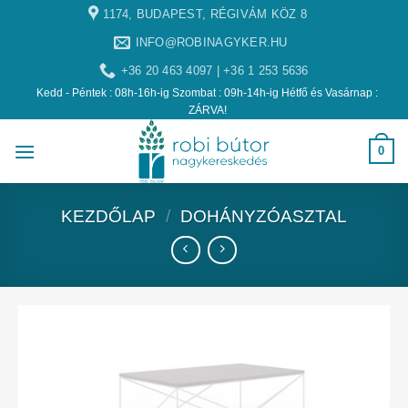
1174, BUDAPEST, RÉGIVÁM KÖZ 8
INFO@ROBINAGYKER.HU
+36 20 463 4097 | +36 1 253 5636
Kedd - Péntek : 08h-16h-ig Szombat : 09h-14h-ig Hétfő és Vasárnap :
ZÁRVA!
0
KEZDŐLAP
/
DOHÁNYZÓASZTAL