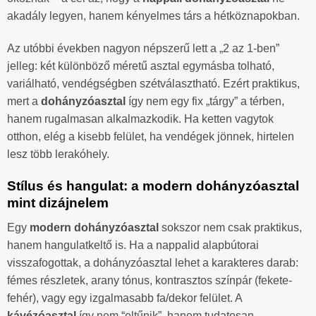
akadály legyen, hanem kényelmes társ a hétköznapokban.
Az utóbbi években nagyon népszerű lett a „2 az 1-ben”
jelleg: két különböző méretű asztal egymásba tolható,
variálható, vendégségben szétválasztható. Ezért praktikus,
mert a
dohányzóasztal
így nem egy fix „tárgy” a térben,
hanem rugalmasan alkalmazkodik. Ha ketten vagytok
otthon, elég a kisebb felület, ha vendégek jönnek, hirtelen
lesz több lerakóhely.
Stílus és hangulat: a modern dohányzóasztal
mint dizájnelem
Egy
modern dohányzóasztal
sokszor nem csak praktikus,
hanem hangulatkeltő is. Ha a nappalid alapbútorai
visszafogottak, a dohányzóasztal lehet a karakteres darab:
fémes részletek, arany tónus, kontrasztos színpár (fekete-
fehér), vagy egy izgalmasabb fa/dekor felület. A
kávézóasztal
így nem “eltűnik”, hanem tudatosan