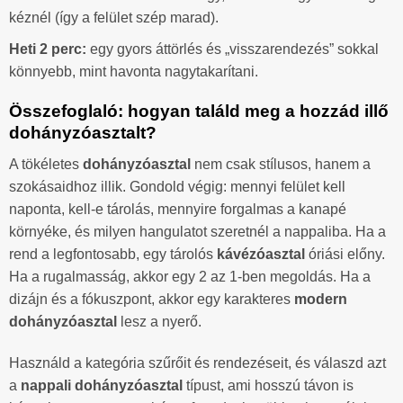
kéznél (így a felület szép marad).
Heti 2 perc:
egy gyors áttörlés és „visszarendezés” sokkal
könnyebb, mint havonta nagytakarítani.
Összefoglaló: hogyan találd meg a hozzád illő
dohányzóasztalt?
A tökéletes
dohányzóasztal
nem csak stílusos, hanem a
szokásaidhoz illik. Gondold végig: mennyi felület kell
naponta, kell-e tárolás, mennyire forgalmas a kanapé
környéke, és milyen hangulatot szeretnél a nappaliba. Ha a
rend a legfontosabb, egy tárolós
kávézóasztal
óriási előny.
Ha a rugalmasság, akkor egy 2 az 1-ben megoldás. Ha a
dizájn és a fókuszpont, akkor egy karakteres
modern
dohányzóasztal
lesz a nyerő.
Használd a kategória szűrőit és rendezéseit, és válaszd azt
a
nappali dohányzóasztal
típust, ami hosszú távon is