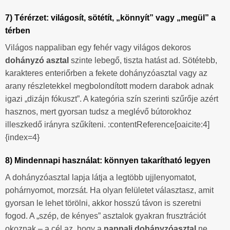
7) Térérzet: világosít, sötétít, „könnyít” vagy „megül” a
térben
Világos nappaliban egy fehér vagy világos dekoros
dohányzó asztal
szinte lebegő, tiszta hatást ad. Sötétebb,
karakteres enteriőrben a fekete dohányzóasztal vagy az
arany részletekkel megbolondított modern darabok adnak
igazi „dizájn fókuszt”. A kategória szín szerinti szűrője azért
hasznos, mert gyorsan tudsz a meglévő bútorokhoz
illeszkedő irányra szűkíteni. :contentReference[oaicite:4]
{index=4}
8) Mindennapi használat: könnyen takarítható legyen
A dohányzóasztal lapja látja a legtöbb ujjlenyomatot,
pohárnyomot, morzsát. Ha olyan felületet választasz, amit
gyorsan le lehet törölni, akkor hosszú távon is szeretni
fogod. A „szép, de kényes” asztalok gyakran frusztrációt
okoznak – a cél az, hogy a
nappali dohányzóasztal
ne