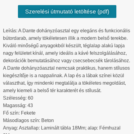
Szerelési útmutató letöltése (pdf)
Leírás: A Dante dohányzóasztal egy elegáns és funkcionális
bútordarab, amely tökéletesen illik a modern belső terekbe.
Kiváló minőségű anyagokból készült, téglalap alakú lapja
nagy felületet kínál, amely ideális a kávé felszolgálásához,
dekorációk bemutatásához vagy csecsebecsék tárolásához.
A Dante dohányzóasztal nemcsak praktikus, hanem stílusos
kiegészítője is a nappalinak. A lap és a lábak színei közül
választhat, így mindenki megtalálja a tökéletes megoldást,
amely kiemeli a belső tér karakterét és stílusát.
Szélesség: 60
Magasság: 43
Fő szín: Fekete
Másodlagos szín: Beton
Anyag: Asztallap: Laminált tábla 18Mm; alap: Fémhuzal