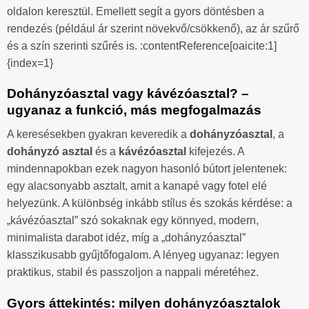
oldalon keresztül. Emellett segít a gyors döntésben a
rendezés (például ár szerint növekvő/csökkenő), az ár szűrő
és a szín szerinti szűrés is. :contentReference[oaicite:1]
{index=1}
Dohányzóasztal vagy kávézóasztal? –
ugyanaz a funkció, más megfogalmazás
A keresésekben gyakran keveredik a
dohányzóasztal
, a
dohányzó asztal
és a
kávézóasztal
kifejezés. A
mindennapokban ezek nagyon hasonló bútort jelentenek:
egy alacsonyabb asztalt, amit a kanapé vagy fotel elé
helyezünk. A különbség inkább stílus és szokás kérdése: a
„kávézóasztal” szó sokaknak egy könnyed, modern,
minimalista darabot idéz, míg a „dohányzóasztal”
klasszikusabb gyűjtőfogalom. A lényeg ugyanaz: legyen
praktikus, stabil és passzoljon a nappali méretéhez.
Gyors áttekintés: milyen dohányzóasztalok