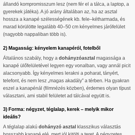
állandó kompromisszum lesz (nem fér el a tálca, a laptop, a
gyerekek játéka). A jó arány általában az, ha az asztal
hossza a kanapé szélességének kb. fele–kétharmada, és
marad körülötte legalább 40–50 cm kényelmes járófelület
(nagyobb nappaliban több is).
2) Magasság: kényelem kanapéról, fotelből
Általános szabály, hogy a
dohányzóasztal
magassága a
kanapé ülőfelületével legyen egy vonalban, vagy annál picit
alacsonyabb. Így kényelmes lerakni a poharat, tányért,
telefont, és nem lesz „magas akadály” a térben. Ha gyakran
eszel a kanapénál (filmnézés közben), érdemes olyan típust
választani, ami stabil felületet ad tálcával együtt is.
3) Forma: négyzet, téglalap, kerek – melyik mikor
ideális?
A téglalap alakú
dohányzó asztal
klasszikus választás
hosszabb kanapé elé, mert jól kitölti a teret. A négyzetes