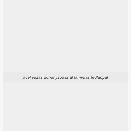
acél vázas dohányzóasztal famintás fedlappal