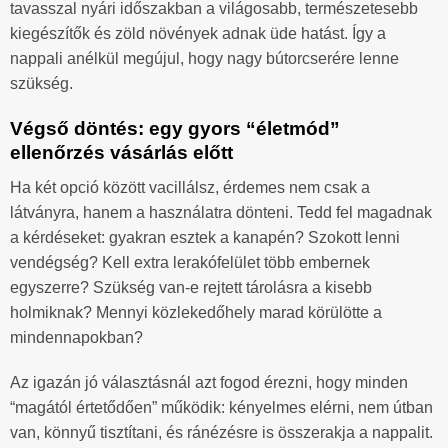
tavasszal nyári időszakban a világosabb, természetesebb
kiegészítők és zöld növények adnak üde hatást. Így a
nappali anélkül megújul, hogy nagy bútorcserére lenne
szükség.
Végső döntés: egy gyors “életmód”
ellenőrzés vásárlás előtt
Ha két opció között vacillálsz, érdemes nem csak a
látványra, hanem a használatra dönteni. Tedd fel magadnak
a kérdéseket: gyakran esztek a kanapén? Szokott lenni
vendégség? Kell extra lerakófelület több embernek
egyszerre? Szükség van-e rejtett tárolásra a kisebb
holmiknak? Mennyi közlekedőhely marad körülötte a
mindennapokban?
Az igazán jó választásnál azt fogod érezni, hogy minden
“magától értetődően” működik: kényelmes elérni, nem útban
van, könnyű tisztítani, és ránézésre is összerakja a nappalit.