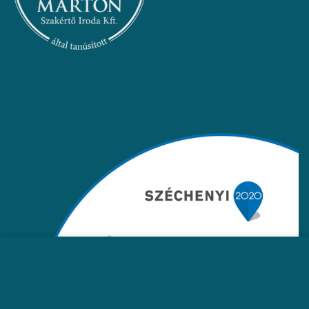
Ez az oldal sütiket használ, hogy jobb böngészési élményt
nyújtson Önnek. A weboldal böngészésével Ön hozzájárul a
sütik használatához.