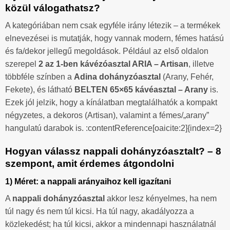
közül válogathatsz?
A kategóriában nem csak egyféle irány létezik – a termékek
elnevezései is mutatják, hogy vannak modern, fémes hatású
és fa/dekor jellegű megoldások. Például az első oldalon
szerepel
2 az 1-ben kávézóasztal ARIA – Artisan
, illetve
többféle színben a
Adina dohányzóasztal
(Arany, Fehér,
Fekete), és látható
BELTEN 65×65 kávéasztal – Arany
is.
Ezek jól jelzik, hogy a kínálatban megtalálhatók a kompakt
négyzetes, a dekoros (Artisan), valamint a fémes/„arany”
hangulatú darabok is. :contentReference[oaicite:2]{index=2}
Hogyan válassz nappali dohányzóasztalt? – 8
szempont, amit érdemes átgondolni
1) Méret: a nappali arányaihoz kell igazítani
A
nappali dohányzóasztal
akkor lesz kényelmes, ha nem
túl nagy és nem túl kicsi. Ha túl nagy, akadályozza a
közlekedést; ha túl kicsi, akkor a mindennapi használatnál