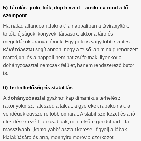
5) Tárolás: polc, fiók, dupla szint – amikor a rend a fő
szempont
Ha nálad állandóan „laknak” a nappaliban a távirányítók,
töltők, újságok, könyvek, társasok, akkor a tárolós
megoldások aranyat érnek. Egy polcos vagy több szintes
kávézóasztal
segít abban, hogy a felső lap mindig rendezett
maradjon, és a nappali nem hat zsúfoltnak. Ilyenkor a
dohányzóasztal nemcsak felület, hanem rendszerező bútor
is.
6) Terhelhetőség és stabilitás
A
dohányzóasztal
gyakran kap dinamikus terhelést:
rákönyökölsz, ráteszed a tálcát, a gyerekek rápakolnak, a
vendégek egyszerre több poharat. A stabil szerkezet és a jó
illesztések ezért fontosabbak, mint elsőre gondolnád. Ha
masszívabb, „komolyabb” asztalt keresel, figyelj a lábak
kialakítására és arra, mennyire merev a szerkezet.