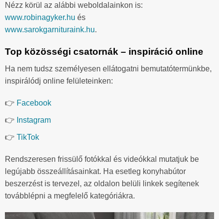
Nézz körül az alábbi weboldalainkon is:
www.robinagyker.hu
és
www.sarokgarnituraink.hu
.
Top közösségi csatornák – inspiráció online
Ha nem tudsz személyesen ellátogatni bemutatótermünkbe,
inspirálódj online felületeinken:
👉
Facebook
👉
Instagram
👉
TikTok
Rendszeresen frissülő fotókkal és videókkal mutatjuk be
legújabb összeállításainkat. Ha esetleg konyhabútor
beszerzést is tervezel, az oldalon belüli linkek segítenek
továbblépni a megfelelő kategóriákra.