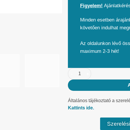
Figyelem!
Ajánlatkéré
Minden esetben árajánl
követően indulhat meg
Az oldalunkon lévő ös
maximum 2-3 hét!
Általános tájékoztató a szerel
Kattints ide.
Szerelési