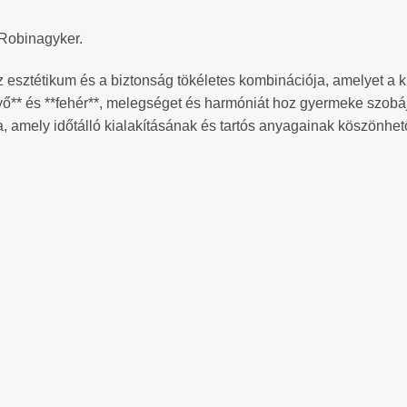
/Robinagyker.
az esztétikum és a biztonság tökéletes kombinációja, amelyet a
nyő** és **fehér**, melegséget és harmóniát hoz gyermeke szobá
amely időtálló kialakításának és tartós anyagainak köszönhető