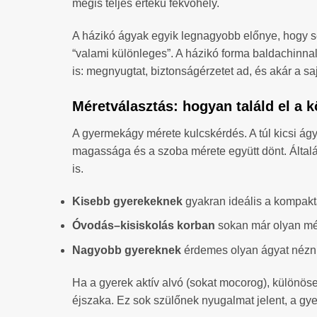
mégis teljes értékű fekvőhely.
A házikó ágyak egyik legnagyobb előnye, hogy seg
“valami különleges”. A házikó forma baldachinnal,
is: megnyugtat, biztonságérzetet ad, és akár a saj
Méretválasztás: hogyan találd el a 
A gyermekágy mérete kulcskérdés. A túl kicsi ágya
magassága és a szoba mérete együtt dönt. Általá
is.
Kisebb gyerekeknek
gyakran ideális a kompakta
Óvodás–kisiskolás korban
sokan már olyan mére
Nagyobb gyereknek
érdemes olyan ágyat nézni, 
Ha a gyerek aktív alvó (sokat mocorog), különös
éjszaka. Ez sok szülőnek nyugalmat jelent, a gye