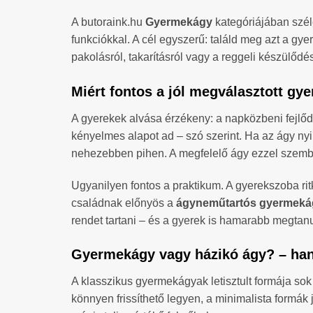
A butoraink.hu
Gyermekágy
kategóriájában széle
funkciókkal. A cél egyszerű: találd meg azt a gy
pakolásról, takarításról vagy a reggeli készülődés
Miért fontos a jól megválasztott g
A gyerekek alvása érzékeny: a napközbeni fejlődé
kényelmes alapot ad – szó szerint. Ha az ágy nyik
nehezebben pihen. A megfelelő ágy ezzel szemben
Ugyanilyen fontos a praktikum. A gyerekszoba ri
családnak előnyös a
ágyneműtartós gyermeká
rendet tartani – és a gyerek is hamarabb megtan
Gyermekágy vagy házikó ágy? – han
A klasszikus gyermekágyak letisztult formája sok
könnyen frissíthető legyen, a minimalista formá