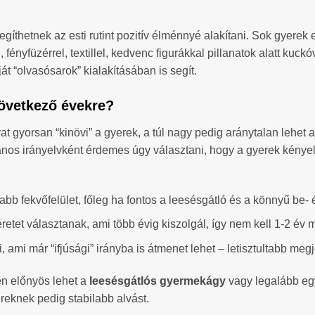
íthetnek az esti rutint pozitív élménnyé alakítani. Sok gyerek 
 fényfüzérrel, textillel, kedvenc figurákkal pillanatok alatt k
át “olvasósarok” kialakításában is segít.
következő évekre?
t gyorsan “kinövi” a gyerek, a túl nagy pedig aránytalan lehet 
nos irányelvként érdemes úgy választani, hogy a gyerek kényel
bb fekvőfelület, főleg ha fontos a leesésgátló és a könnyű be- é
tet választanak, ami több évig kiszolgál, így nem kell 1-2 év m
ami már “ifjúsági” irányba is átmenet lehet – letisztultabb megj
en előnyös lehet a
leesésgátlós gyermekágy
vagy legalább egy
reknek pedig stabilabb alvást.