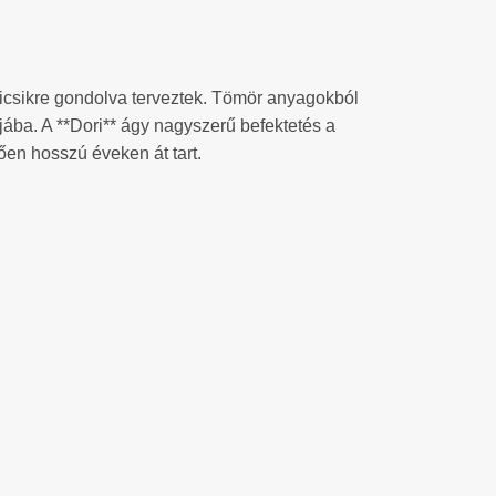
 kicsikre gondolva terveztek. Tömör anyagokból
jába. A **Dori** ágy nagyszerű befektetés a
en hosszú éveken át tart.