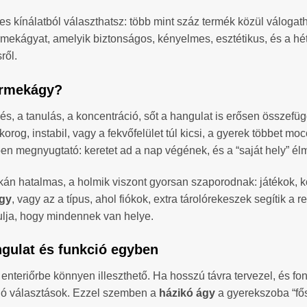
s kínálatból választhatsz: több mint száz termék közül válogath
ermekágyat, amelyik biztonságos, kényelmes, esztétikus, és a h
ről.
yermekágy?
s, a tanulás, a koncentráció, sőt a hangulat is erősen összefü
orog, instabil, vagy a fekvőfelület túl kicsi, a gyerek többet 
 megnyugtató: keretet ad a nap végének, és a “saját hely” élmé
tkán hatalmas, a holmik viszont gyorsan szaporodnak: játékok, 
gy
, vagy az a típus, ahol fiókok, extra tárolórekeszek segítik a
ulja, hogy mindennek van helye.
gulat és funkció egyben
 enteriőrbe könnyen illeszthető. Ha hosszú távra tervezel, és fo
k jó választások. Ezzel szemben a
házikó ágy
a gyerekszoba “fősz