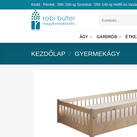
Kedd - Péntek : 08h-16h-ig Szombat : 09h-14h-ig Hétfő és Vas
ÁGY
GARDRÓB
ÉTKE
KEZDŐLAP
/
GYERMEKÁGY