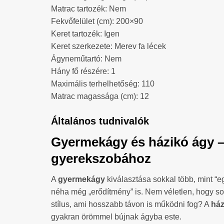
Matrac tartozék: Nem
Fekvőfelület (cm): 200×90
Keret tartozék: Igen
Keret szerkezete: Merev fa lécek
Ágyneműtartó: Nem
Hány fő részére: 1
Maximális terhelhetőség: 110
Matrac magassága (cm): 12
Általános tudnivalók
Gyermekágy és házikó ágy –
gyerekszobához
A
gyermekágy
kiválasztása sokkal több, mint “
néha még „erődítmény” is. Nem véletlen, hogy sok 
stílus, ami hosszabb távon is működni fog? A
ház
gyakran örömmel bújnak ágyba este.