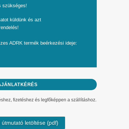
s szükséges!
atot küldünk és azt
rendelés!
szes ADRK termék beérkezési ideje:
AJÁNLATKÉRÉS
éshez, fizetéshez és legfőképpen a szállításhoz.
 útmutató letöltése (pdf)