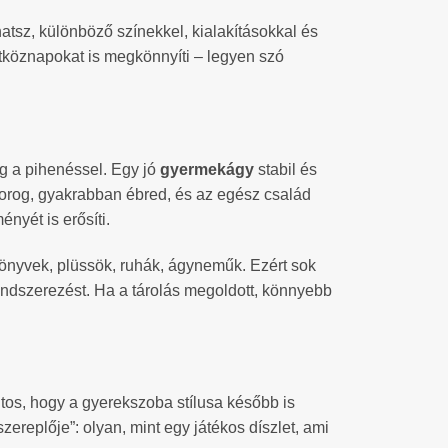
atsz, különböző színekkel, kialakításokkal és
étköznapokat is megkönnyíti – legyen szó
gg a pihenéssel. Egy jó
gyermekágy
stabil és
mocorog, gyakrabban ébred, és az egész család
nyét is erősíti.
könyvek, plüssök, ruhák, ágyneműk. Ezért sok
 rendszerezést. Ha a tárolás megoldott, könnyebb
ntos, hogy a gyerekszoba stílusa később is
ereplője”: olyan, mint egy játékos díszlet, ami