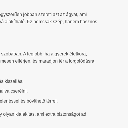
egyszerűen jobban szereti azt az ágyat, ami
uckóvá alakítható. Ez nemcsak szép, hanem hasznos
a szobában. A legjobb, ha a gyerek életkora,
mesen elférjen, és maradjon tér a forgolódásra
s kiszállás.
úlva cserélni.
elenéssel és bővíthető térrel.
 olyan kialakítás, ami extra biztonságot ad