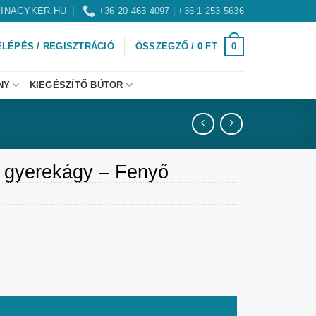
INAGYKER.HU
+36 20 463 4097 | +36 1 253 5636
0
ELÉPÉS / REGISZTRÁCIÓ
ÖSSZEGZŐ /
0
FT
NY
KIEGÉSZÍTŐ BÚTOR
 gyerekágy – Fenyő