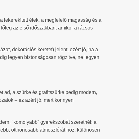
a lekerekített élek, a megfelelő magasság és a
főleg az első időszakban, amikor a rácsos
at, dekorációs keretet) jelent, ezért jó, ha a
mindig legyen biztonságosan rögzítve, ne legyen
t ad, a szürke és grafitszürke pedig modern,
ozatok – ez azért jó, mert könnyen
ern, “komolyabb” gyerekszobát szeretnél: a
tesebb, otthonosabb atmoszférát hoz, különösen