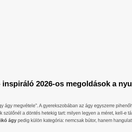
 inspiráló 2026-os megoldások a nyu
egy ágy megvétele”. A gyerekszobában az ágy egyszerre pihenőh
szülőnél a döntés hetekig tart: milyen legyen a méret, kell-e tá
ikó ágy
pedig külön kategória: nemcsak bútor, hanem hangulat 