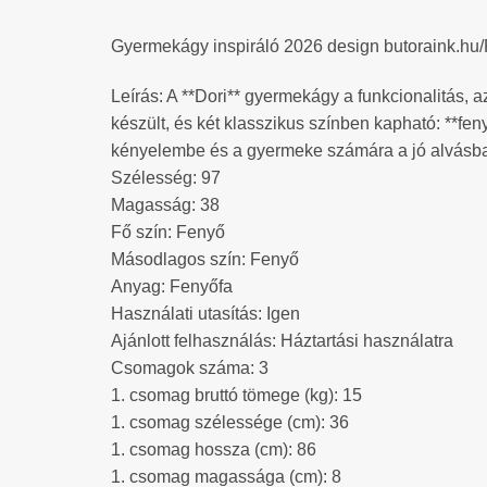
Gyermekágy inspiráló 2026 design butoraink.hu
Leírás: A **Dori** gyermekágy a funkcionalitás, 
készült, és két klasszikus színben kapható: **fe
kényelembe és a gyermeke számára a jó alvásba, 
Szélesség: 97
Magasság: 38
Fő szín: Fenyő
Másodlagos szín: Fenyő
Anyag: Fenyőfa
Használati utasítás: Igen
Ajánlott felhasználás: Háztartási használatra
Csomagok száma: 3
1. csomag bruttó tömege (kg): 15
1. csomag szélessége (cm): 36
1. csomag hossza (cm): 86
1. csomag magassága (cm): 8