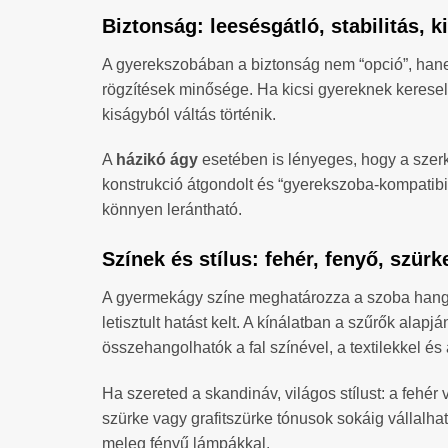
Biztonság: leesésgátló, stabilitás, k
A gyerekszobában a biztonság nem “opció”, hanem
rögzítések minősége. Ha kicsi gyereknek keresel
kiságyból váltás történik.
A
házikó ágy
esetében is lényeges, hogy a szerke
konstrukció átgondolt és “gyerekszoba-kompatibilis
könnyen lerántható.
Színek és stílus: fehér, fenyő, szü
A gyermekágy színe meghatározza a szoba hangulat
letisztult hatást kelt. A kínálatban a szűrők alap
összehangolhatók a fal színével, a textilekkel és a
Ha szereted a skandináv, világos stílust: a fehér 
szürke vagy grafitszürke tónusok sokáig vállalha
meleg fényű lámpákkal.