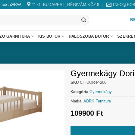
1174, BUDAPEST, RÉGIVÁM KÖZ 8
INFO@ROB
árnap : ZÁRVA!
B
ZŐ GARNITÚRA
KIS BÚTOR
HÁLÓSZOBA BÚTOR
SZEKRÉ
Gyermekágy Dori
SKU
CH-DOR-P-200
Kategória
Gyermekágy
Márka:
ADRK Furniture
109900
Ft