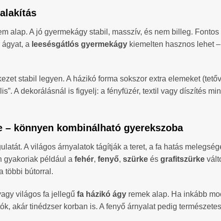
ialakítás
 alap. A jó gyermekágy stabil, masszív, és nem billeg. Fontos 
 ágyat, a
leesésgátlós gyermekágy
kiemelten hasznos lehet – 
zet stabil legyen. A házikó forma sokszor extra elemeket (tetőváz
”. A dekorálásnál is figyelj: a fényfüzér, textil vagy díszítés 
rke – könnyen kombinálható gyerekszoba
át. A világos árnyalatok tágítják a teret, a fa hatás melegsége
ján gyakoriak például a
fehér
,
fenyő
,
szürke
és
grafitszürke
vált
 többi bútorral.
vagy világos fa jellegű
fa házikó ágy
remek alap. Ha inkább mod
tók, akár tinédzser korban is. A fenyő árnyalat pedig természe