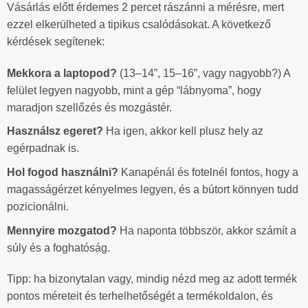
Vásárlás előtt érdemes 2 percet rászánni a mérésre, mert
ezzel elkerülheted a tipikus csalódásokat. A következő
kérdések segítenek:
Mekkora a laptopod?
(13–14”, 15–16”, vagy nagyobb?) A
felület legyen nagyobb, mint a gép “lábnyoma”, hogy
maradjon szellőzés és mozgástér.
Használsz egeret?
Ha igen, akkor kell plusz hely az
egérpadnak is.
Hol fogod használni?
Kanapénál és fotelnél fontos, hogy a
magasságérzet kényelmes legyen, és a bútort könnyen tudd
pozicionálni.
Mennyire mozgatod?
Ha naponta többször, akkor számít a
súly és a foghatóság.
Tipp: ha bizonytalan vagy, mindig nézd meg az adott termék
pontos méreteit és terhelhetőségét a termékoldalon, és