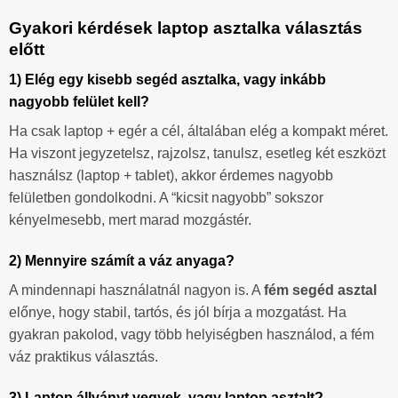
Gyakori kérdések laptop asztalka választás
előtt
1) Elég egy kisebb segéd asztalka, vagy inkább
nagyobb felület kell?
Ha csak laptop + egér a cél, általában elég a kompakt méret.
Ha viszont jegyzetelsz, rajzolsz, tanulsz, esetleg két eszközt
használsz (laptop + tablet), akkor érdemes nagyobb
felületben gondolkodni. A “kicsit nagyobb” sokszor
kényelmesebb, mert marad mozgástér.
2) Mennyire számít a váz anyaga?
A mindennapi használatnál nagyon is. A
fém segéd asztal
előnye, hogy stabil, tartós, és jól bírja a mozgatást. Ha
gyakran pakolod, vagy több helyiségben használod, a fém
váz praktikus választás.
3) Laptop állványt vegyek, vagy laptop asztalt?