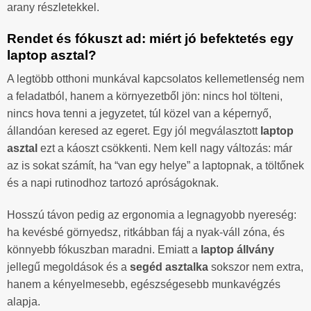
arany részletekkel.
Rendet és fókuszt ad: miért jó befektetés egy
laptop asztal?
A legtöbb otthoni munkával kapcsolatos kellemetlenség nem
a feladatból, hanem a környezetből jön: nincs hol tölteni,
nincs hova tenni a jegyzetet, túl közel van a képernyő,
állandóan keresed az egeret. Egy jól megválasztott
laptop
asztal
ezt a káoszt csökkenti. Nem kell nagy változás: már
az is sokat számít, ha “van egy helye” a laptopnak, a töltőnek
és a napi rutinodhoz tartozó apróságoknak.
Hosszú távon pedig az ergonomia a legnagyobb nyereség:
ha kevésbé görnyedsz, ritkábban fáj a nyak-váll zóna, és
könnyebb fókuszban maradni. Emiatt a
laptop állvány
jellegű megoldások és a
segéd asztalka
sokszor nem extra,
hanem a kényelmesebb, egészségesebb munkavégzés
alapja.