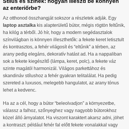
Stílus és színek: hogyan illeszd be könnyen
az enteriőrbe?
Az otthonod összhangját sokszor a részletek adják. Egy
laptop asztalka
kis alapterületű bútor, mégis rögtön feltűnik,
ha kilóg a térből. Jó hír, hogy a modern segédasztalok
színvilágban is könnyen illeszthetők: a fekete keret letisztult
és kontrasztos, a fehér világosít és “eltűnik” a térben, az
arany pedig elegáns, dekoratív hatást ad. Ha a nappaliban
sok a fekete kiegészítő (lámpa, keret, polc), a fekete váz
szinte magától harmonizál. Világos parkettához és
skandináv stílushoz a fehér gyakran telitalálat. Ha pedig
szereted a luxusos, melegebb hangulatot, az arany tónus
lehet a kedvenc.
Ha az a cél, hogy a bútor “beleolvadjon” a környezetbe,
válassz a falhoz, szőnyeghez vagy nagyobb bútorokhoz
közel álló árnyalatot. Ha viszont karaktert akarsz adni, jöhet
a kontraszt: például fehér fal előtt fekete vonalakkal vagy