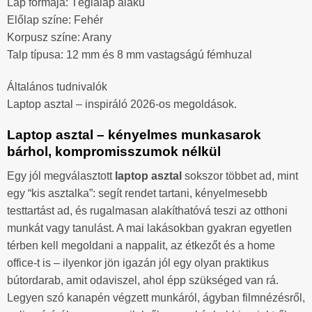
Lap formája: Téglalap alakú
Előlap színe: Fehér
Korpusz színe: Arany
Talp típusa: 12 mm és 8 mm vastagságú fémhuzal
Általános tudnivalók
Laptop asztal – inspiráló 2026-os megoldások.
Laptop asztal – kényelmes munkasarok
bárhol, kompromisszumok nélkül
Egy jól megválasztott
laptop asztal
sokszor többet ad, mint
egy “kis asztalka”: segít rendet tartani, kényelmesebb
testtartást ad, és rugalmasan alakíthatóvá teszi az otthoni
munkát vagy tanulást. A mai lakásokban gyakran egyetlen
térben kell megoldani a nappalit, az étkezőt és a home
office-t is – ilyenkor jön igazán jól egy olyan praktikus
bútordarab, amit odaviszel, ahol épp szükséged van rá.
Legyen szó kanapén végzett munkáról, ágyban filmnézésről,