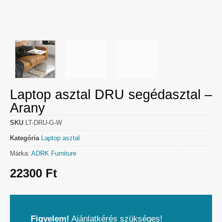
Laptop asztal DRU segédasztal –
Arany
SKU
LT-DRU-G-W
Kategória
Laptop asztal
Márka:
ADRK Furniture
22300
Ft
Figyelem!
Ajánlatkérés szükséges!