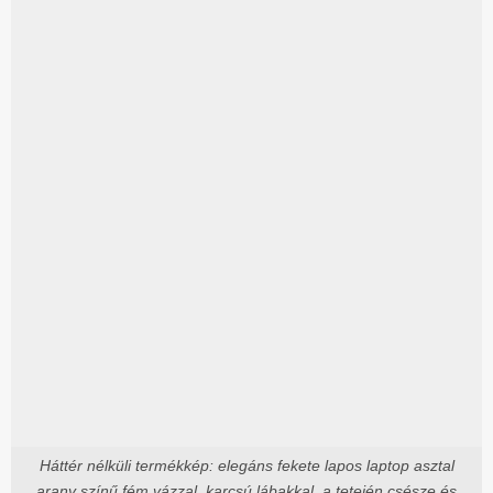
Háttér nélküli termékkép: elegáns fekete lapos laptop asztal
arany színű fém vázzal, karcsú lábakkal, a tetején csésze és