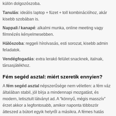
külön dolgozószoba.
Tanulás
: ideális laptop + füzet + toll kombinációhoz, akár
kisebb szobában is.
Nappali / kanapé
: alkalmi munka, online meeting vagy
filmnézés kényelmesebben.
Hálószoba
: reggeli hírolvasás, esti sorozat, kisebb admin
feladatok.
Vendégfogadás
: extra lerakó felület snacknek, italnak,
társasjátékhoz.
Fém segéd asztal: miért szeretik ennyien?
A
fém segéd asztal
népszerűsége nem véletlen: a fém váz
általában stabil, jól bírja a mindennapi mozgatást, és
modern, letisztult látványt ad. A “könnyű, mégis masszív”
érzet akkor a legfontosabb, amikor naponta többször
átteszed a bútort egyik helyről a másikra. A fémes hatás