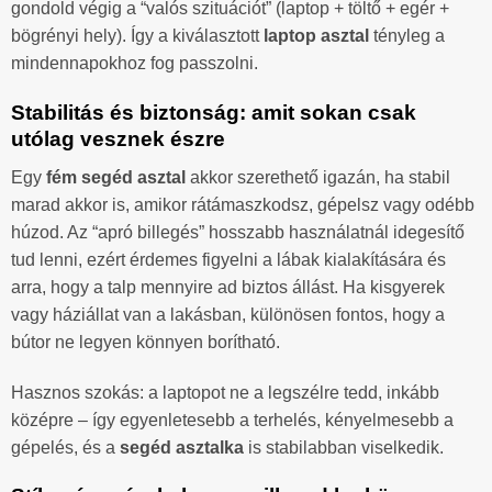
gondold végig a “valós szituációt” (laptop + töltő + egér +
bögrényi hely). Így a kiválasztott
laptop asztal
tényleg a
mindennapokhoz fog passzolni.
Stabilitás és biztonság: amit sokan csak
utólag vesznek észre
Egy
fém segéd asztal
akkor szerethető igazán, ha stabil
marad akkor is, amikor rátámaszkodsz, gépelsz vagy odébb
húzod. Az “apró billegés” hosszabb használatnál idegesítő
tud lenni, ezért érdemes figyelni a lábak kialakítására és
arra, hogy a talp mennyire ad biztos állást. Ha kisgyerek
vagy háziállat van a lakásban, különösen fontos, hogy a
bútor ne legyen könnyen borítható.
Hasznos szokás: a laptopot ne a legszélre tedd, inkább
középre – így egyenletesebb a terhelés, kényelmesebb a
gépelés, és a
segéd asztalka
is stabilabban viselkedik.