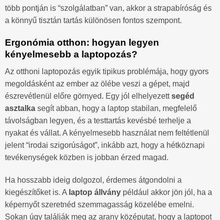
több pontján is “szolgálatban” van, akkor a strapabíróság és
a könnyű tisztán tartás különösen fontos szempont.
Ergonómia otthon: hogyan legyen
kényelmesebb a laptopozás?
Az otthoni laptopozás egyik tipikus problémája, hogy gyors
megoldásként az ember az ölébe veszi a gépet, majd
észrevétlenül előre görnyed. Egy jól elhelyezett
segéd
asztalka
segít abban, hogy a laptop stabilan, megfelelő
távolságban legyen, és a testtartás kevésbé terhelje a
nyakat és vállat. A kényelmesebb használat nem feltétlenül
jelent “irodai szigorúságot”, inkább azt, hogy a hétköznapi
tevékenységek közben is jobban érzed magad.
Ha hosszabb ideig dolgozol, érdemes átgondolni a
kiegészítőket is. A
laptop állvány
például akkor jön jól, ha a
képernyőt szeretnéd szemmagasság közelébe emelni.
Sokan úgy találják meg az arany középutat, hogy a laptopot