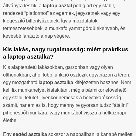
állványra teszik, a
laptop asztal
pedig ad egy stabil,
rendezett “platformot” az egérnek, jegyzetnek vagy egy
kiegészítő billentyűzetnek. Így a mozdulatok
természetesebbek, a munkafolyamat gördülékenyebb, és
kevésbé fárasztó a nap végére.
Kis lakás, nagy rugalmasság: miért praktikus
a laptop asztalka?
Kis alapterületű lakásokban, garzonban vagy olyan
otthonokban, ahol több funkció osztozik ugyanazon a téren,
egy mozgatható
laptop asztalka
kifejezetten hasznos. Nem
kell fix munkahelyet kialakítani, mégis bármikor elővehető
egy stabil felület. Ilyenkor nemcsak a helytakarékosság
számít, hanem az is, hogy mennyire gyorsan tudsz “átállni”
pihenésből munkára, vagy munkából vissza a hétköznapi
életbe.
Egy
segéd asztalka
sokszor a nappaliban, a kanapé mellett