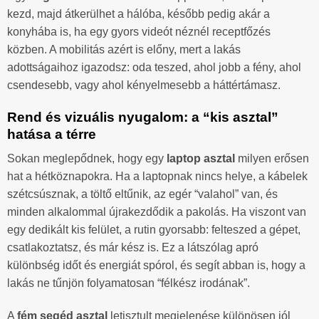
kezd, majd átkerülhet a hálóba, később pedig akár a
konyhába is, ha egy gyors videót néznél receptfőzés
közben. A mobilitás azért is előny, mert a lakás
adottságaihoz igazodsz: oda teszed, ahol jobb a fény, ahol
csendesebb, vagy ahol kényelmesebb a háttértámasz.
Rend és vizuális nyugalom: a “kis asztal”
hatása a térre
Sokan meglepődnek, hogy egy
laptop asztal
milyen erősen
hat a hétköznapokra. Ha a laptopnak nincs helye, a kábelek
szétcsúsznak, a töltő eltűnik, az egér “valahol” van, és
minden alkalommal újrakezdődik a pakolás. Ha viszont van
egy dedikált kis felület, a rutin gyorsabb: felteszed a gépet,
csatlakoztatsz, és már kész is. Ez a látszólag apró
különbség időt és energiát spórol, és segít abban is, hogy a
lakás ne tűnjön folyamatosan “félkész irodának”.
A
fém segéd asztal
letisztult megjelenése különösen jól