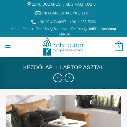
1174, BUDAPEST, RÉGIVÁM KÖZ 8
INFO@ROBINAGYKER.HU
+36 20 463 4097 | +36 1 253 5636
Kedd - Péntek : 08h-16h-ig Szombat : 09h-14h-ig Hétfő és Vasárnap :
ZÁRVA!
0
KEZDŐLAP
/
LAPTOP ASZTAL