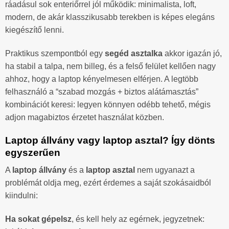
ráadásul sok enteriőrrel jól működik: minimalista, loft,
modern, de akár klasszikusabb terekben is képes elegáns
kiegészítő lenni.
Praktikus szempontból egy
segéd asztalka
akkor igazán jó,
ha stabil a talpa, nem billeg, és a felső felület kellően nagy
ahhoz, hogy a laptop kényelmesen elférjen. A legtöbb
felhasználó a “szabad mozgás + biztos alátámasztás”
kombinációt keresi: legyen könnyen odébb tehető, mégis
adjon magabiztos érzetet használat közben.
Laptop állvány vagy laptop asztal? Így dönts
egyszerűen
A
laptop állvány
és a
laptop asztal
nem ugyanazt a
problémát oldja meg, ezért érdemes a saját szokásaidból
kiindulni:
Ha sokat gépelsz
, és kell hely az egérnek, jegyzetnek: