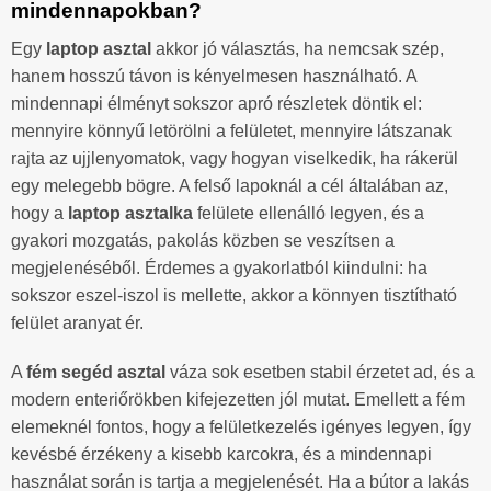
mindennapokban?
Egy
laptop asztal
akkor jó választás, ha nemcsak szép,
hanem hosszú távon is kényelmesen használható. A
mindennapi élményt sokszor apró részletek döntik el:
mennyire könnyű letörölni a felületet, mennyire látszanak
rajta az ujjlenyomatok, vagy hogyan viselkedik, ha rákerül
egy melegebb bögre. A felső lapoknál a cél általában az,
hogy a
laptop asztalka
felülete ellenálló legyen, és a
gyakori mozgatás, pakolás közben se veszítsen a
megjelenéséből. Érdemes a gyakorlatból kiindulni: ha
sokszor eszel-iszol is mellette, akkor a könnyen tisztítható
felület aranyat ér.
A
fém segéd asztal
váza sok esetben stabil érzetet ad, és a
modern enteriőrökben kifejezetten jól mutat. Emellett a fém
elemeknél fontos, hogy a felületkezelés igényes legyen, így
kevésbé érzékeny a kisebb karcokra, és a mindennapi
használat során is tartja a megjelenését. Ha a bútor a lakás