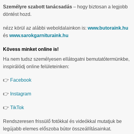
Személyre szabott tanácsadás
– hogy biztosan a legjobb
döntést hozd.
nézz körül az alábbi weboldalainkon is:
www.butoraink.hu
és
www.sarokgarnituraink.hu
Kövess minket online is!
Ha nem tudsz személyesen ellátogatni bemutatótermünkbe,
inspirálódj online felületeinken:
👉
Facebook
👉
Instagram
👉
TikTok
Rendszeresen frissülő fotókkal és videókkal mutatjuk be
legújabb elemes előszoba bútor összeállításainkat.