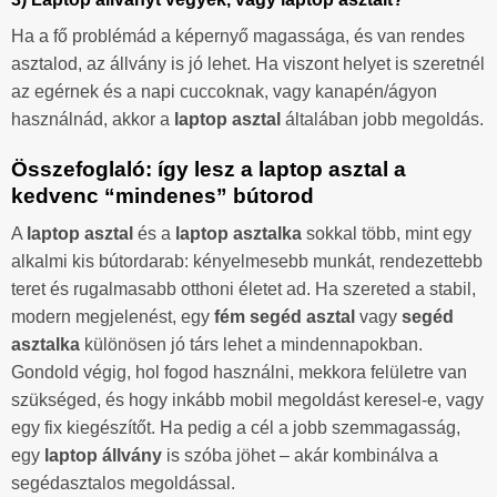
Ha a fő problémád a képernyő magassága, és van rendes
asztalod, az állvány is jó lehet. Ha viszont helyet is szeretnél
az egérnek és a napi cuccoknak, vagy kanapén/ágyon
használnád, akkor a
laptop asztal
általában jobb megoldás.
Összefoglaló: így lesz a laptop asztal a
kedvenc “mindenes” bútorod
A
laptop asztal
és a
laptop asztalka
sokkal több, mint egy
alkalmi kis bútordarab: kényelmesebb munkát, rendezettebb
teret és rugalmasabb otthoni életet ad. Ha szereted a stabil,
modern megjelenést, egy
fém segéd asztal
vagy
segéd
asztalka
különösen jó társ lehet a mindennapokban.
Gondold végig, hol fogod használni, mekkora felületre van
szükséged, és hogy inkább mobil megoldást keresel-e, vagy
egy fix kiegészítőt. Ha pedig a cél a jobb szemmagasság,
egy
laptop állvány
is szóba jöhet – akár kombinálva a
segédasztalos megoldással.