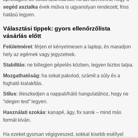
segéd asztalka
évek múlva is ugyanolyan rendezett, friss
hatású legyen.
Választási tippek: gyors ellenőrzőlista
vásárlás előtt
Felületméret
: férjen el kényelmesen a laptop, és maradjon
hely az egérnek vagy jegyzetnek.
Stabilitás
: ne billegjen gépelés közben, legyen biztos talpa.
Mozgathatóság
: ha sokat pakolod, számít a súly és a
fogható kialakítás.
Stílus
: illeszkedjen a nappali/háló hangulatához, hogy ne
“idegen test” legyen.
Használati szokás
: kanapé, ágy, fix sarok – mind más
formát kíván.
Ha ezeket gyorsan végigveszed, sokkal kisebb eséllyel