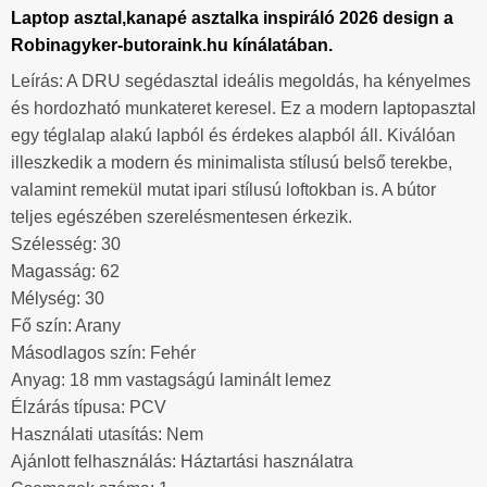
Laptop asztal,kanapé asztalka inspiráló 2026 design a
Robinagyker-butoraink.hu kínálatában.
Leírás: A DRU segédasztal ideális megoldás, ha kényelmes
és hordozható munkateret keresel. Ez a modern laptopasztal
egy téglalap alakú lapból és érdekes alapból áll. Kiválóan
illeszkedik a modern és minimalista stílusú belső terekbe,
valamint remekül mutat ipari stílusú loftokban is. A bútor
teljes egészében szerelésmentesen érkezik.
Szélesség: 30
Magasság: 62
Mélység: 30
Fő szín: Arany
Másodlagos szín: Fehér
Anyag: 18 mm vastagságú laminált lemez
Élzárás típusa: PCV
Használati utasítás: Nem
Ajánlott felhasználás: Háztartási használatra