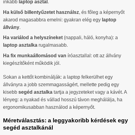
inkább
laptop asztal
.
Ha külső billentyűzetet használsz
, és főleg a képernyőt
akarod magasabbra emelni: gyakran elég egy
laptop
állvány
.
Ha variálod a helyszíneket
(nappali, háló, konyha): a
laptop asztalka
rugalmasabb.
Ha fix munkaállomásod van
íróasztallal: ott az állvány
kiegészítőként működik jól.
Sokan a kettőt kombinálják: a laptop felkerülhet egy
állványra a jobb szemmagasságért, mellette pedig egy
kisebb
segéd asztalka
tartja a jegyzeteket vagy a kávét. A
lényeg: a nyakad és vállad hosszú távon meghálálja, ha
ergonomikusabban használod a képernyőt.
Méretválasztás: a leggyakoribb kérdések egy
segéd asztalkánál