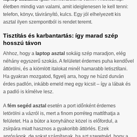
életben mindig van valami, amit ideiglenesen le kell tenni:
telefon, könyv, távirányító, kulcs. Egy jól elhelyezett kis
asztal ilyen szempontból is rendet teremt.
Tisztítás és karbantartás: így marad szép
hosszú távon
Ahhoz, hogy a
laptop asztal
sokáig szép maradjon, elég
néhány egyszerű szokás. A felületet érdemes puha kendővel
áttörölni, és a kiömlött italokat minél hamarabb letisztítani.
Ha gyakran mozgatod, figyelj arra, hogy ne húzd durván
érdes padlón, inkább emeld meg egy kicsit – így a lábak és
a padló is kímélve lesz.
A
fém segéd asztal
esetén a port időnként érdemes
letörölni a vázról is, mert a finom porréteg mattíthatja a
felületet. Ha a bútor a konyhához közel is előfordul, a
zsírpára miatt hasznos a gyakoribb áttörlés. Ezek
apróságok, de sokat számítanak, ha azt szeretnéd, hogy a