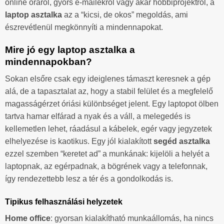
online óráról, gyors e-mailekről vagy akár hobbiprojektről, a
laptop asztalka
az a “kicsi, de okos” megoldás, ami
észrevétlenül megkönnyíti a mindennapokat.
Mire jó egy laptop asztalka a
mindennapokban?
Sokan elsőre csak egy ideiglenes támaszt keresnek a gép
alá, de a tapasztalat az, hogy a stabil felület és a megfelelő
magasságérzet óriási különbséget jelent. Egy laptopot ölben
tartva hamar elfárad a nyak és a váll, a melegedés is
kellemetlen lehet, ráadásul a kábelek, egér vagy jegyzetek
elhelyezése is kaotikus. Egy jól kialakított
segéd asztalka
ezzel szemben “keretet ad” a munkának: kijelöli a helyét a
laptopnak, az egérpadnak, a bögrének vagy a telefonnak,
így rendezettebb lesz a tér és a gondolkodás is.
Tipikus felhasználási helyzetek
Home office
: gyorsan kialakítható munkaállomás, ha nincs