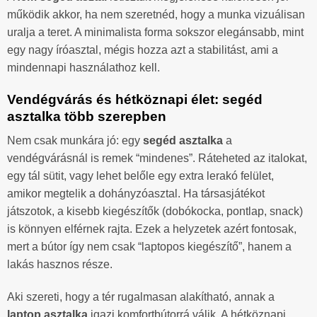
működik akkor, ha nem szeretnéd, hogy a munka vizuálisan
uralja a teret. A minimalista forma sokszor elegánsabb, mint
egy nagy íróasztal, mégis hozza azt a stabilitást, ami a
mindennapi használathoz kell.
Vendégvárás és hétköznapi élet: segéd
asztalka több szerepben
Nem csak munkára jó: egy
segéd asztalka
a
vendégvárásnál is remek “mindenes”. Ráteheted az italokat,
egy tál sütit, vagy lehet belőle egy extra lerakó felület,
amikor megtelik a dohányzóasztal. Ha társasjátékot
játszotok, a kisebb kiegészítők (dobókocka, pontlap, snack)
is könnyen elférnek rajta. Ezek a helyzetek azért fontosak,
mert a bútor így nem csak “laptopos kiegészítő”, hanem a
lakás hasznos része.
Aki szereti, hogy a tér rugalmasan alakítható, annak a
laptop asztalka
igazi komfortbútorrá válik. A hétköznapi