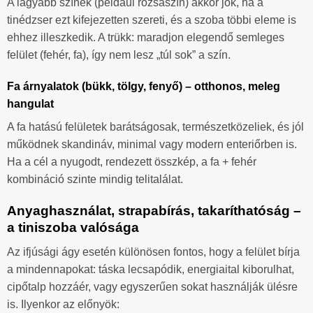
A lágyabb színek (például rózsaszín) akkor jók, ha a
tinédzser ezt kifejezetten szereti, és a szoba többi eleme is
ehhez illeszkedik. A trükk: maradjon elegendő semleges
felület (fehér, fa), így nem lesz „túl sok” a szín.
Fa árnyalatok (bükk, tölgy, fenyő) – otthonos, meleg
hangulat
A fa hatású felületek barátságosak, természetközeliek, és jól
működnek skandináv, minimal vagy modern enteriőrben is.
Ha a cél a nyugodt, rendezett összkép, a fa + fehér
kombináció szinte mindig telitalálat.
Anyaghasználat, strapabírás, takaríthatóság –
a tiniszoba valósága
Az ifjúsági ágy esetén különösen fontos, hogy a felület bírja
a mindennapokat: táska lecsapódik, energiaital kiborulhat,
cipőtalp hozzáér, vagy egyszerűen sokat használják ülésre
is. Ilyenkor az előnyök: