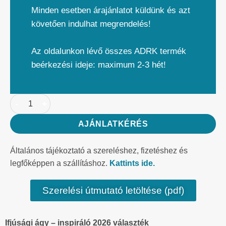
Minden esetben árajánlatot küldünk és azt
követően indulhat megrendelés!
Az oldalunkon lévő összes ADRK termék
beérkezési ideje: maximum 2-3 hét!
AJÁNLATKÉRÉS
Általános tájékoztató a szereléshez, fizetéshez és
legfőképpen a szállításhoz.
Kattints ide.
Szerelési útmutató letöltése (pdf)
Ifjúsági ágy – inspiráló 2026 választék