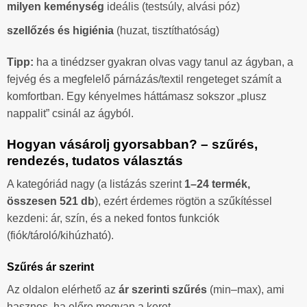
milyen keménység
ideális (testsúly, alvási póz)
szellőzés és higiénia
(huzat, tisztíthatóság)
Tipp:
ha a tinédzser gyakran olvas vagy tanul az ágyban, a
fejvég és a megfelelő párnázás/textil rengeteget számít a
komfortban. Egy kényelmes háttámasz sokszor „plusz
nappalit” csinál az ágyból.
Hogyan vásárolj gyorsabban? – szűrés,
rendezés, tudatos választás
A kategóriád nagy (a listázás szerint
1–24 termék,
összesen 521 db
), ezért érdemes rögtön a szűkítéssel
kezdeni: ár, szín, és a neked fontos funkciók
(fiók/tároló/kihúzható).
Szűrés ár szerint
Az oldalon elérhető az
ár szerinti szűrés
(min–max), ami
hasznos, ha előre megvan a keret.