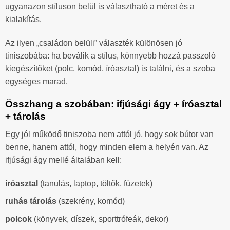
ugyanazon stíluson belül is választható a méret és a
kialakítás.
Az ilyen „családon belüli” választék különösen jó
tiniszobába: ha beválik a stílus, könnyebb hozzá passzoló
kiegészítőket (polc, komód, íróasztal) is találni, és a szoba
egységes marad.
Összhang a szobában: ifjúsági ágy + íróasztal
+ tárolás
Egy jól működő tiniszoba nem attól jó, hogy sok bútor van
benne, hanem attól, hogy minden elem a helyén van. Az
ifjúsági ágy mellé általában kell:
íróasztal
(tanulás, laptop, töltők, füzetek)
ruhás tárolás
(szekrény, komód)
polcok
(könyvek, díszek, sporttrófeák, dekor)