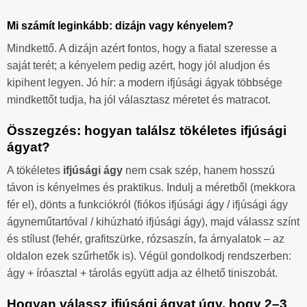
Mi számít leginkább: dizájn vagy kényelem?
Mindkettő. A dizájn azért fontos, hogy a fiatal szeresse a
saját terét; a kényelem pedig azért, hogy jól aludjon és
kipihent legyen. Jó hír: a modern ifjúsági ágyak többsége
mindkettőt tudja, ha jól választasz méretet és matracot.
Összegzés: hogyan találsz tökéletes ifjúsági
ágyat?
A tökéletes
ifjúsági ágy
nem csak szép, hanem hosszú
távon is kényelmes és praktikus. Indulj a méretből (mekkora
fér el), dönts a funkciókról (fiókos ifjúsági ágy / ifjúsági ágy
ágyneműtartóval / kihúzható ifjúsági ágy), majd válassz színt
és stílust (fehér, grafitszürke, rózsaszín, fa árnyalatok – az
oldalon ezek szűrhetők is). Végül gondolkodj rendszerben:
ágy + íróasztal + tárolás együtt adja az élhető tiniszobát.
Hogyan válassz ifjúsági ágyat úgy, hogy 2–3