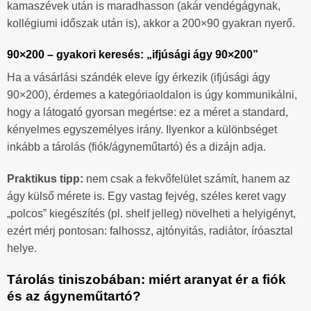
kamaszévek után is maradhasson (akár vendégágynak,
kollégiumi időszak után is), akkor a 200×90 gyakran nyerő.
90×200 – gyakori keresés: „ifjúsági ágy 90×200”
Ha a vásárlási szándék eleve így érkezik (ifjúsági ágy
90×200), érdemes a kategóriaoldalon is úgy kommunikálni,
hogy a látogató gyorsan megértse: ez a méret a standard,
kényelmes egyszemélyes irány. Ilyenkor a különbséget
inkább a tárolás (fiók/ágyneműtartó) és a dizájn adja.
Praktikus tipp:
nem csak a fekvőfelület számít, hanem az
ágy külső mérete is. Egy vastag fejvég, széles keret vagy
„polcos” kiegészítés (pl. shelf jelleg) növelheti a helyigényt,
ezért mérj pontosan: falhossz, ajtónyitás, radiátor, íróasztal
helye.
Tárolás tiniszobában: miért aranyat ér a fiók
és az ágyneműtartó?