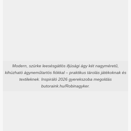
Modern, szürke leesésgátlós ifjúsági ágy két nagyméretű,
kihúzható ágyneműtartós fiókkal – praktikus tárolás játékoknak és
textileknek. Inspiráló 2026 gyerekszoba megoldás
butoraink.hu/Robinagyker.