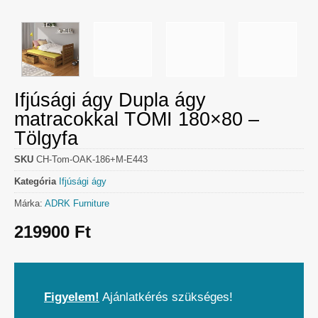
Ifjúsági ágy Dupla ágy
matracokkal TOMI 180×80 –
Tölgyfa
SKU
CH-Tom-OAK-186+M-E443
Kategória
Ifjúsági ágy
Márka:
ADRK Furniture
219900
Ft
Figyelem!
Ajánlatkérés szükséges!