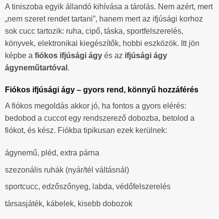
A tiniszoba egyik állandó kihívása a tárolás. Nem azért, mert
„nem szeret rendet tartani”, hanem mert az ifjúsági korhoz
sok cucc tartozik: ruha, cipő, táska, sportfelszerelés,
könyvek, elektronikai kiegészítők, hobbi eszközök. Itt jön
képbe a
fiókos ifjúsági ágy
és az
ifjúsági ágy
ágyneműtartóval
.
Fiókos ifjúsági ágy – gyors rend, könnyű hozzáférés
A fiókos megoldás akkor jó, ha fontos a gyors elérés:
bedobod a cuccot egy rendszerező dobozba, betolod a
fiókot, és kész. Fiókba tipikusan ezek kerülnek:
ágynemű, pléd, extra párna
szezonális ruhák (nyár/tél váltásnál)
sportcucc, edzőszőnyeg, labda, védőfelszerelés
társasjáték, kábelek, kisebb dobozok