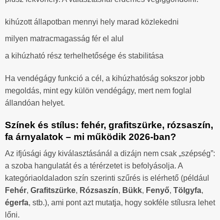
kihúzott állapotban mennyi hely marad közlekedni
milyen matracmagasság fér el alul
a kihúzható rész terhelhetősége és stabilitása
Ha vendégágy funkció a cél, a kihúzhatóság sokszor jobb
megoldás, mint egy külön vendégágy, mert nem foglal
állandóan helyet.
Színek és stílus: fehér, grafitszürke, rózsaszín,
fa árnyalatok – mi működik 2026-ban?
Az ifjúsági ágy kiválasztásánál a dizájn nem csak „szépség”:
a szoba hangulatát és a térérzetet is befolyásolja. A
kategóriaoldaladon szín szerinti szűrés is elérhető (például
Fehér
,
Grafitszürke
,
Rózsaszín
,
Bükk
,
Fenyő
,
Tölgyfa
,
égerfa
, stb.), ami pont azt mutatja, hogy sokféle stílusra lehet
lőni.