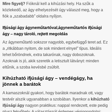
Mire figyelj?
Fióknál kell a kihúzási hely. Ha szűk a
közlekedő, az ágy elhelyezését úgy válaszd meg, hogy a
fiók a „szabadabb” oldalra nyíljon.
Ifjúsági ágy ágyneműtartóval,ágyneműtartós ifjúsági
ágy – nagy tároló, rejtett megoldás
Az ágyneműtartó sokszor nagyobb, egybefüggő teret ad. Ez
a „ritkábban nyitom, de sok mindent elnyel” típus. Ideális
lehet bőröndnek, extra takarónak, nagy dobozoknak.
Azoknak is jó, akik szeretik a letisztult látványt: minden
eltűnik, a szoba kevésbé zsúfolt.
Kihúzható ifjúsági ágy – vendégágy, ha
jönnek a barátok
A kamaszoknál gyakori, hogy barátok maradnak ott, vagy
testvér alszik ugyanabban a szobában. Ilyenkor a
kihúzható
ifjúsági ágy
nagyon praktikus: nappal rendezett, este pedig
plusz fekvőhely. A választásnál érdemes végiggondolni: