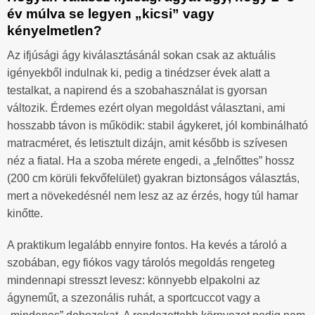
év múlva se legyen „kicsi” vagy
kényelmetlen?
Az ifjúsági ágy kiválasztásánál sokan csak az aktuális
igényekből indulnak ki, pedig a tinédzser évek alatt a
testalkat, a napirend és a szobahasználat is gyorsan
változik. Érdemes ezért olyan megoldást választani, ami
hosszabb távon is működik: stabil ágykeret, jól kombinálható
matracméret, és letisztult dizájn, amit később is szívesen
néz a fiatal. Ha a szoba mérete engedi, a „felnőttes” hossz
(200 cm körüli fekvőfelület) gyakran biztonságos választás,
mert a növekedésnél nem lesz az az érzés, hogy túl hamar
kinőtte.
A praktikum legalább ennyire fontos. Ha kevés a tároló a
szobában, egy fiókos vagy tárolós megoldás rengeteg
mindennapi stresszt levesz: könnyebb elpakolni az
ágyneműt, a szezonális ruhát, a sportcuccot vagy a