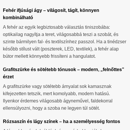
Fehér ifjúsági ágy – világosít, tágít, könnyen
kombinálható
A fehér az egyik legbiztosabb választás tiniszobába:
optikailag nagyítja a teret, világosabbá teszi a szobát, és
szinte bármilyen fal- és textilszínhez passzol. Ha a tinédzser
később stílust vált (poszterek, LED, textilek), a fehér alap
bútor mellett könnyebb frissíteni a hangulatot.
Grafitszürke és sötétebb tónusok – modern, „felnőttes”
érzet
A grafitszürke vagy sötétebb árnyalat sok kamasznak
kifejezetten tetszik, mert komolyabb, modern hatású.
Ilyenkor érdemes világosabb ágyneművel, faldekorral
ellensúlyozni, hogy a szoba ne legyen túl sötét.
Rózsaszín és lágy színek – ha a személyesség fontos