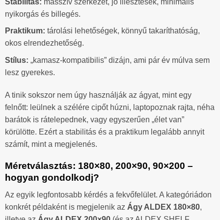
Stabilitás:
masszív szerkezet, jó illesztések, minimális
nyikorgás és billegés.
Praktikum:
tárolási lehetőségek, könnyű takaríthatóság,
okos elrendezhetőség.
Stílus:
„kamasz-kompatibilis” dizájn, ami pár év múlva sem
lesz gyerekes.
A tinik sokszor nem úgy használják az ágyat, mint egy
felnőtt: leülnek a szélére cipőt húzni, laptopoznak rajta, néha
barátok is rátelepednek, vagy egyszerűen „élet van”
körülötte. Ezért a stabilitás és a praktikum legalább annyit
számít, mint a megjelenés.
Méretválasztás: 180×80, 200×90, 90×200 –
hogyan gondolkodj?
Az egyik legfontosabb kérdés a fekvőfelület. A kategóriádon
konkrét példaként is megjelenik az
Ágy ALDEX 180×80
,
illetve az
Ágy ALDEX 200×90
(és az ALDEX SHELF