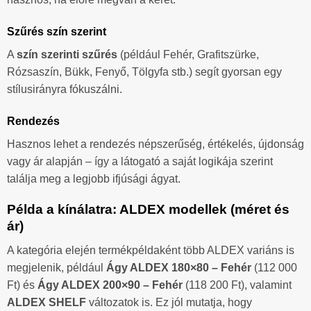
Szűrés szín szerint
A
szín szerinti szűrés
(például Fehér, Grafitszürke,
Rózsaszín, Bükk, Fenyő, Tölgyfa stb.) segít gyorsan egy
stílusirányra fókuszálni.
Rendezés
Hasznos lehet a rendezés népszerűség, értékelés, újdonság
vagy ár alapján – így a látogató a saját logikája szerint
találja meg a legjobb ifjúsági ágyat.
Példa a kínálatra: ALDEX modellek (méret és
ár)
A kategória elején termékpéldaként több ALDEX variáns is
megjelenik, például
Ágy ALDEX 180×80 – Fehér
(112 000
Ft) és
Ágy ALDEX 200×90 – Fehér
(118 200 Ft), valamint
ALDEX SHELF
változatok is. Ez jól mutatja, hogy