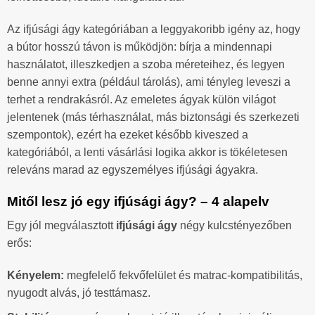
Az ifjúsági ágy kategóriában a leggyakoribb igény az, hogy
a bútor hosszú távon is működjön: bírja a mindennapi
használatot, illeszkedjen a szoba méreteihez, és legyen
benne annyi extra (például tárolás), ami tényleg leveszi a
terhet a rendrakásról. Az emeletes ágyak külön világot
jelentenek (más térhasználat, más biztonsági és szerkezeti
szempontok), ezért ha ezeket később kiveszed a
kategóriából, a lenti vásárlási logika akkor is tökéletesen
releváns marad az egyszemélyes ifjúsági ágyakra.
Mitől lesz jó egy ifjúsági ágy? – 4 alapelv
Egy jól megválasztott
ifjúsági ágy
négy kulcstényezőben
erős:
Kényelem:
megfelelő fekvőfelület és matrac-kompatibilitás,
nyugodt alvás, jó testtámasz.