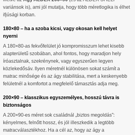
variánsok is), ami jól mutatja, hogy több méretlogika is élhet
ifjúsági korban.
180×80 – ha a szoba kicsi, vagy okosan kell helyet
nyerni
A 180×80-as fekvőfelület jó kompromisszum lehet kisebb
alapterületű szobában, ahol fontos, hogy maradjon hely
íróasztalnak, szekrénynek, vagy egyszerűen legyen
közlekedősáv. Ilyen méretnél különösen sokat számít a
matrac minősége és az ágy stabilitása, mert a keskenyebb
felületnél a komfortot a megfelelő támasztás adja meg.
200×90 – klasszikus egyszemélyes, hosszú távra is
biztonságos
A 200×90-es méret sok családnál „biztos megoldás”:
kényelmes, felnőtt hossz, és jól illeszkedik a legtöbb
matracválasztékhoz. Ha a cél az, hogy az ágy a