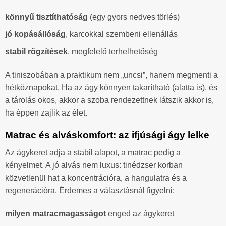
könnyű tisztíthatóság
(egy gyors nedves törlés)
jó kopásállóság
, karcokkal szembeni ellenállás
stabil rögzítések
, megfelelő terhelhetőség
A tiniszobában a praktikum nem „uncsi”, hanem megmenti a
hétköznapokat. Ha az ágy könnyen takarítható (alatta is), és
a tárolás okos, akkor a szoba rendezettnek látszik akkor is,
ha éppen zajlik az élet.
Matrac és alváskomfort: az ifjúsági ágy lelke
Az ágykeret adja a stabil alapot, a matrac pedig a
kényelmet. A jó alvás nem luxus: tinédzser korban
közvetlenül hat a koncentrációra, a hangulatra és a
regenerációra. Érdemes a választásnál figyelni:
milyen matracmagasságot
enged az ágykeret