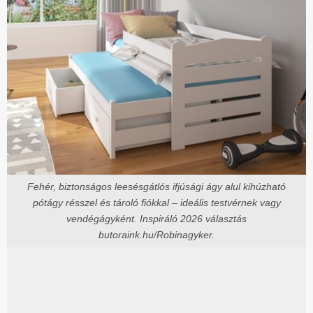
Fehér, biztonságos leesésgátlós ifjúsági ágy alul kihúzható
pótágy résszel és tároló fiókkal – ideális testvérnek vagy
vendégágyként. Inspiráló 2026 választás
butoraink.hu/Robinagyker.