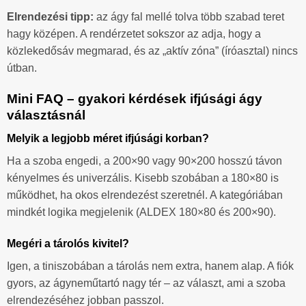
Elrendezési tipp:
az ágy fal mellé tolva több szabad teret
hagy középen. A rendérzetet sokszor az adja, hogy a
közlekedősáv megmarad, és az „aktív zóna” (íróasztal) nincs
útban.
Mini FAQ – gyakori kérdések ifjúsági ágy
választásnál
Melyik a legjobb méret ifjúsági korban?
Ha a szoba engedi, a 200×90 vagy 90×200 hosszú távon
kényelmes és univerzális. Kisebb szobában a 180×80 is
működhet, ha okos elrendezést szeretnél. A kategóriában
mindkét logika megjelenik (ALDEX 180×80 és 200×90).
Megéri a tárolós kivitel?
Igen, a tiniszobában a tárolás nem extra, hanem alap. A fiók
gyors, az ágyneműtartó nagy tér – az választ, ami a szoba
elrendezéséhez jobban passzol.