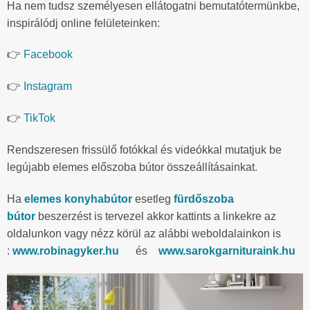
Ha nem tudsz személyesen ellátogatni bemutatótermünkbe,
inspirálódj online felületeinken:
👉
Facebook
👉
Instagram
👉
TikTok
Rendszeresen frissülő fotókkal és videókkal mutatjuk be
legújabb elemes előszoba bútor összeállításainkat.
Ha
elemes konyhabútor
esetleg
fürdőszoba
bútor
beszerzést is tervezel akkor kattints a linkekre az
oldalunkon vagy nézz körül az alábbi weboldalainkon is
:
www.robinagyker.hu
és
www.sarokgarnituraink.hu