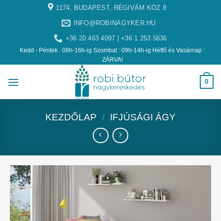
1174, BUDAPEST, RÉGIVÁM KÖZ 8
INFO@ROBINAGYKER.HU
+36 20 463 4097 | +36 1 253 5636
Kedd - Péntek : 08h-16h-ig Szombat : 09h-14h-ig Hétfő és Vasárnap :
ZÁRVA!
0
KEZDŐLAP
/
IFJÚSÁGI ÁGY