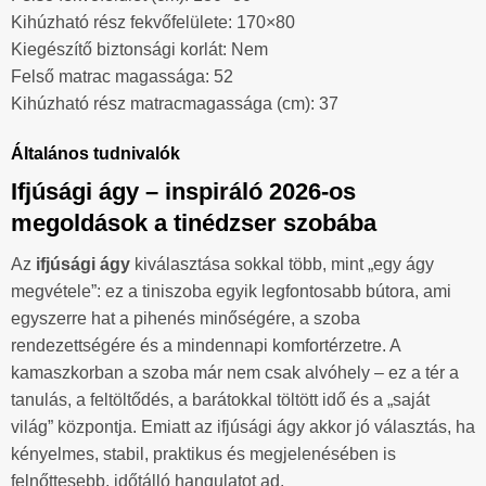
Kihúzható rész fekvőfelülete: 170×80
Kiegészítő biztonsági korlát: Nem
Felső matrac magassága: 52
Kihúzható rész matracmagassága (cm): 37
Általános tudnivalók
Ifjúsági ágy – inspiráló 2026-os
megoldások a tinédzser szobába
Az
ifjúsági ágy
kiválasztása sokkal több, mint „egy ágy
megvétele”: ez a tiniszoba egyik legfontosabb bútora, ami
egyszerre hat a pihenés minőségére, a szoba
rendezettségére és a mindennapi komfortérzetre. A
kamaszkorban a szoba már nem csak alvóhely – ez a tér a
tanulás, a feltöltődés, a barátokkal töltött idő és a „saját
világ” központja. Emiatt az ifjúsági ágy akkor jó választás, ha
kényelmes, stabil, praktikus és megjelenésében is
felnőttesebb, időtálló hangulatot ad.