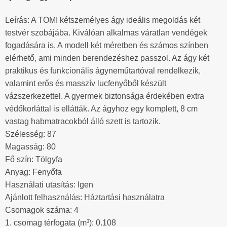
Leírás: A TOMI kétszemélyes ágy ideális megoldás két
testvér szobájába. Kiválóan alkalmas váratlan vendégek
fogadására is. A modell két méretben és számos színben
elérhető, ami minden berendezéshez passzol. Az ágy két
praktikus és funkcionális ágyneműtartóval rendelkezik,
valamint erős és masszív lucfenyőből készült
vázszerkezettel. A gyermek biztonsága érdekében extra
védőkorláttal is ellátták. Az ágyhoz egy komplett, 8 cm
vastag habmatracokból álló szett is tartozik.
Szélesség: 87
Magasság: 80
Fő szín: Tölgyfa
Anyag: Fenyőfa
Használati utasítás: Igen
Ajánlott felhasználás: Háztartási használatra
Csomagok száma: 4
1. csomag térfogata (m³): 0.108