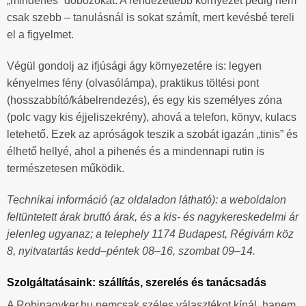
„mindenes” dobozokat. A rendezettebb környezet pedig nem
csak szebb – tanulásnál is sokat számít, mert kevésbé tereli
el a figyelmet.
Végül gondolj az ifjúsági ágy környezetére is: legyen
kényelmes fény (olvasólámpa), praktikus töltési pont
(hosszabbító/kábelrendezés), és egy kis személyes zóna
(polc vagy kis éjjeliszekrény), ahová a telefon, könyv, kulacs
letehető. Ezek az apróságok teszik a szobát igazán „tinis” és
élhető hellyé, ahol a pihenés és a mindennapi rutin is
természetesen működik.
Technikai információ (az oldaladon látható): a weboldalon
feltüntetett árak bruttó árak, és a kis- és nagykereskedelmi ár
jelenleg ugyanaz; a telephely 1174 Budapest, Régivám köz
8, nyitvatartás kedd–péntek 08–16, szombat 09–14.
Szolgáltatásaink: szállítás, szerelés és tanácsadás
A Robinagyker.hu nemcsak széles választékot kínál, hanem