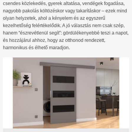
csendes közlekedés, gyerek altatása, vendégek fogadása,
nagyobb pakolás költözéskor vagy takarításkor – ezek mind
olyan helyzetek, ahol a kényelem és az egyszerű
kezelhetőség felértékelődik. A jó választás nem csak szép,
hanem “észrevétlenül segít”: gördülékenyebbé teszi a napot,
és hozzájárul ahhoz, hogy az otthonod rendezett,
harmonikus és élhető maradjon.