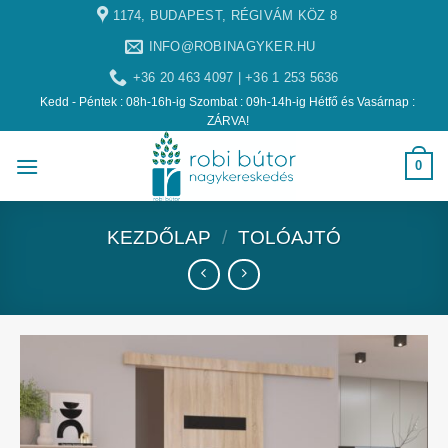
1174, BUDAPEST, RÉGIVÁM KÖZ 8
INFO@ROBINAGYKER.HU
+36 20 463 4097 | +36 1 253 5636
Kedd - Péntek : 08h-16h-ig Szombat : 09h-14h-ig Hétfő és Vasárnap :
ZÁRVA!
0
KEZDŐLAP
/
TOLÓAJTÓ