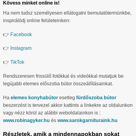
Kövess minket online is!
Ha nem tudsz személyesen ellátogatni bemutatótermünkbe,
inspirálódj online felületeinken:
👉
Facebook
👉
Instagram
👉
TikTok
Rendszeresen frissülő fotókkal és videókkal mutatjuk be
legújabb elemes előszoba bútor összeállításainkat.
Ha
elemes konyhabútor
esetleg
fürdőszoba bútor
beszerzést is tervezel akkor kattints a linkekre az oldalunkon
vagy nézz körül az alábbi weboldalainkon is :
www.robinagyker.hu
és
www.sarokgarnituraink.hu
Részletek, amik a mindennapokban sokat