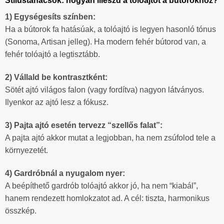
Stílustanácsok: hogyan illeszd a tolóajtót a bútorokhoz?
1) Egységesíts színben:
Ha a bútorok fa hatásúak, a tolóajtó is legyen hasonló tónus
(Sonoma, Artisan jelleg). Ha modern fehér bútorod van, a
fehér tolóajtó a legtisztább.
2) Vállald be kontrasztként:
Sötét ajtó világos falon (vagy fordítva) nagyon látványos.
Ilyenkor az ajtó lesz a fókusz.
3) Pajta ajtó esetén tervezz “szellős falat”:
A pajta ajtó akkor mutat a legjobban, ha nem zsúfolod tele a
környezetét.
4) Gardróbnál a nyugalom nyer:
A beépíthető gardrób tolóajtó akkor jó, ha nem “kiabál”,
hanem rendezett homlokzatot ad. A cél: tiszta, harmonikus
összkép.