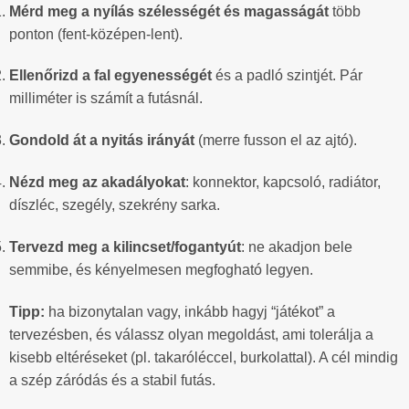
Mérd meg a nyílás szélességét és magasságát
több
ponton (fent-középen-lent).
Ellenőrizd a fal egyenességét
és a padló szintjét. Pár
milliméter is számít a futásnál.
Gondold át a nyitás irányát
(merre fusson el az ajtó).
Nézd meg az akadályokat
: konnektor, kapcsoló, radiátor,
díszléc, szegély, szekrény sarka.
Tervezd meg a kilincset/fogantyút
: ne akadjon bele
semmibe, és kényelmesen megfogható legyen.
Tipp:
ha bizonytalan vagy, inkább hagyj “játékot” a
tervezésben, és válassz olyan megoldást, ami tolerálja a
kisebb eltéréseket (pl. takaróléccel, burkolattal). A cél mindig
a szép záródás és a stabil futás.