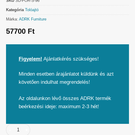
SKU
SD-FOR-S-96
Kategória
Tolóajtó
Márka:
ADRK Furniture
57700
Ft
Figyelem!
Ajánlatkérés szükséges!
Minden esetben árajánlatot küldünk és azt
követően indulhat megrendelés!
Az oldalunkon lévő összes ADRK termék
beérkezési ideje: maximum 2-3 hét!