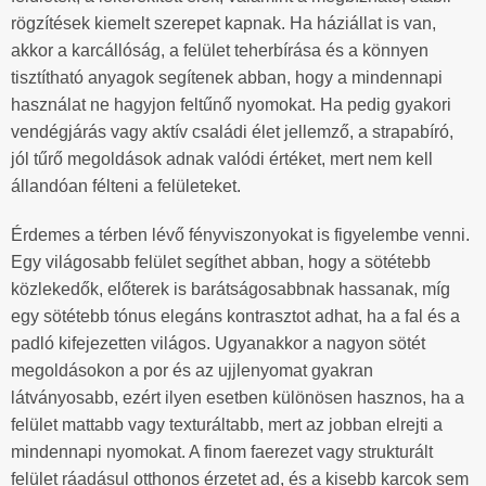
rögzítések kiemelt szerepet kapnak. Ha háziállat is van,
akkor a karcállóság, a felület teherbírása és a könnyen
tisztítható anyagok segítenek abban, hogy a mindennapi
használat ne hagyjon feltűnő nyomokat. Ha pedig gyakori
vendégjárás vagy aktív családi élet jellemző, a strapabíró,
jól tűrő megoldások adnak valódi értéket, mert nem kell
állandóan félteni a felületeket.
Érdemes a térben lévő fényviszonyokat is figyelembe venni.
Egy világosabb felület segíthet abban, hogy a sötétebb
közlekedők, előterek is barátságosabbnak hassanak, míg
egy sötétebb tónus elegáns kontrasztot adhat, ha a fal és a
padló kifejezetten világos. Ugyanakkor a nagyon sötét
megoldásokon a por és az ujjlenyomat gyakran
látványosabb, ezért ilyen esetben különösen hasznos, ha a
felület mattabb vagy texturáltabb, mert az jobban elrejti a
mindennapi nyomokat. A finom faerezet vagy strukturált
felület ráadásul otthonos érzetet ad, és a kisebb karcok sem