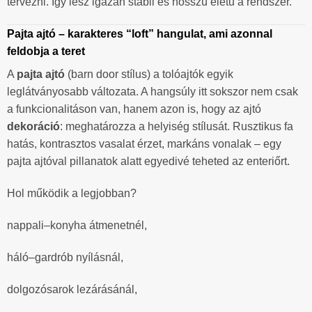
tervezni. Így lesz igazán stabil és hosszú életű a rendszer.
Pajta ajtó – karakteres “loft” hangulat, ami azonnal
feldobja a teret
A
pajta ajtó
(barn door stílus) a tolóajtók egyik
leglátványosabb változata. A hangsúly itt sokszor nem csak
a funkcionalitáson van, hanem azon is, hogy az ajtó
dekoráció
: meghatározza a helyiség stílusát. Rusztikus fa
hatás, kontrasztos vasalat érzet, markáns vonalak – egy
pajta ajtóval pillanatok alatt egyedivé teheted az enteriőrt.
Hol működik a legjobban?
nappali–konyha átmenetnél,
háló–gardrób nyílásnál,
dolgozósarok lezárásánál,