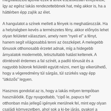
így az egész lakás rendezettebbnek hat, még akkor is, ha a
háttérben épp zajlik az élet.
A hangulatot a színek mellett a fények is meghatározzák. Ha
a helyiségben kevés a természetes fény, akkor előnyös lehet
olyan felületet választani, amely nem “nyeli el” a fényt,
hanem segít világosabbá tenni az összképet. A melegebb
tónusok otthonosabb érzetet adnak, míg a hidegebb
árnyalatok modernebb, letisztultabb hatást keltenek. A
döntésnél érdemes a fal színét, a padló tónusát és a
nagyobb bútorok felületét együtt nézni, mert így elkerülhető,
hogy a végeredmény túl sárgás, túl szürkés vagy épp
“ütközős” legyen.
Hasznos gondolat az is, hogy a lakás milyen tempóban
használódik. Egy nyugodtabb, “cipő le, papucs fel”
otthonban más jellegű igények merülnek fel, mint egy olyan
családi környezetben, ahol sok a ki-be járás, gyakori a