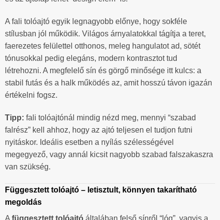
A fali tolóajtó egyik legnagyobb előnye, hogy sokféle
stílusban jól működik. Világos árnyalatokkal tágítja a teret,
faerezetes felülettel otthonos, meleg hangulatot ad, sötét
tónusokkal pedig elegáns, modern kontrasztot tud
létrehozni. A megfelelő sín és görgő minősége itt kulcs: a
stabil futás és a halk működés az, amit hosszú távon igazán
értékelni fogsz.
Tipp:
fali tolóajtónál mindig nézd meg, mennyi “szabad
falrész” kell ahhoz, hogy az ajtó teljesen el tudjon futni
nyitáskor. Ideális esetben a nyílás szélességével
megegyező, vagy annál kicsit nagyobb szabad falszakaszra
van szükség.
Függesztett tolóajtó – letisztult, könnyen takarítható
megoldás
A
függesztett tolóajtó
általában felső sínről “lóg”, vagyis a