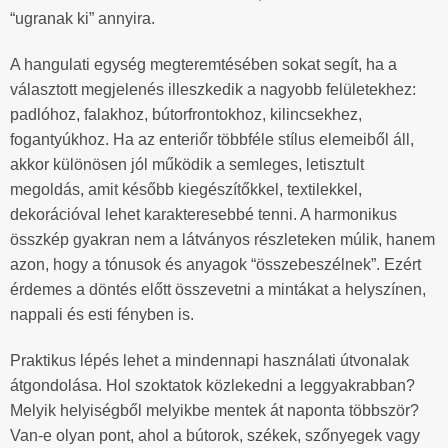
“ugranak ki” annyira.
A hangulati egység megteremtésében sokat segít, ha a
választott megjelenés illeszkedik a nagyobb felületekhez:
padlóhoz, falakhoz, bútorfrontokhoz, kilincsekhez,
fogantyúkhoz. Ha az enteriőr többféle stílus elemeiből áll,
akkor különösen jól működik a semleges, letisztult
megoldás, amit később kiegészítőkkel, textilekkel,
dekorációval lehet karakteresebbé tenni. A harmonikus
összkép gyakran nem a látványos részleteken múlik, hanem
azon, hogy a tónusok és anyagok “összebeszélnek”. Ezért
érdemes a döntés előtt összevetni a mintákat a helyszínen,
nappali és esti fényben is.
Praktikus lépés lehet a mindennapi használati útvonalak
átgondolása. Hol szoktatok közlekedni a leggyakrabban?
Melyik helyiségből melyikbe mentek át naponta többször?
Van-e olyan pont, ahol a bútorok, székek, szőnyegek vagy