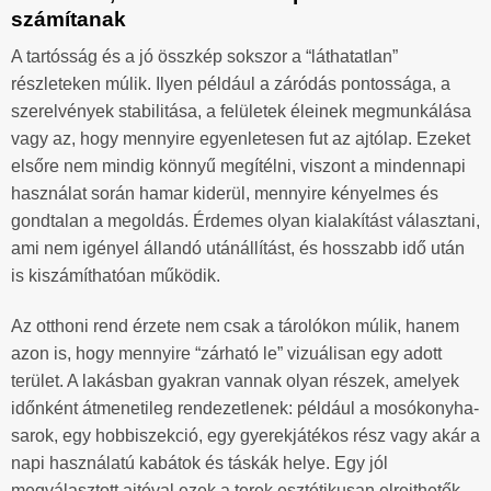
számítanak
A tartósság és a jó összkép sokszor a “láthatatlan”
részleteken múlik. Ilyen például a záródás pontossága, a
szerelvények stabilitása, a felületek éleinek megmunkálása
vagy az, hogy mennyire egyenletesen fut az ajtólap. Ezeket
elsőre nem mindig könnyű megítélni, viszont a mindennapi
használat során hamar kiderül, mennyire kényelmes és
gondtalan a megoldás. Érdemes olyan kialakítást választani,
ami nem igényel állandó utánállítást, és hosszabb idő után
is kiszámíthatóan működik.
Az otthoni rend érzete nem csak a tárolókon múlik, hanem
azon is, hogy mennyire “zárható le” vizuálisan egy adott
terület. A lakásban gyakran vannak olyan részek, amelyek
időnként átmenetileg rendezetlenek: például a mosókonyha-
sarok, egy hobbiszekció, egy gyerekjátékos rész vagy akár a
napi használatú kabátok és táskák helye. Egy jól
megválasztott ajtóval ezek a terek esztétikusan elrejthetők,