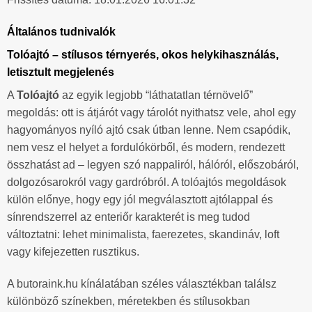
Általános tudnivalók
Tolóajtó – stílusos térnyerés, okos helykihasználás,
letisztult megjelenés
A
Tolóajtó
az egyik legjobb “láthatatlan térnövelő”
megoldás: ott is átjárót vagy tárolót nyithatsz vele, ahol egy
hagyományos nyíló ajtó csak útban lenne. Nem csapódik,
nem vesz el helyet a fordulókörből, és modern, rendezett
összhatást ad – legyen szó nappaliról, hálóról, előszobáról,
dolgozósarokról vagy gardróbról. A tolóajtós megoldások
külön előnye, hogy egy jól megválasztott ajtólappal és
sínrendszerrel az enteriőr karakterét is meg tudod
változtatni: lehet minimalista, faerezetes, skandináv, loft
vagy kifejezetten rusztikus.
A butoraink.hu kínálatában széles választékban találsz
különböző színekben, méretekben és stílusokban