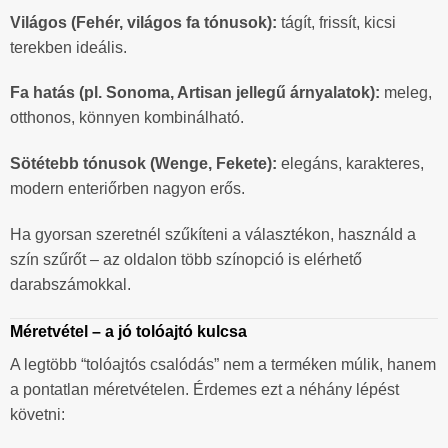
Világos (Fehér, világos fa tónusok):
tágít, frissít, kicsi
terekben ideális.
Fa hatás (pl. Sonoma, Artisan jellegű árnyalatok):
meleg,
otthonos, könnyen kombinálható.
Sötétebb tónusok (Wenge, Fekete):
elegáns, karakteres,
modern enteriőrben nagyon erős.
Ha gyorsan szeretnél szűkíteni a választékon, használd a
szín szűrőt – az oldalon több színopció is elérhető
darabszámokkal.
Méretvétel – a jó tolóajtó kulcsa
A legtöbb “tolóajtós csalódás” nem a terméken múlik, hanem
a pontatlan méretvételen. Érdemes ezt a néhány lépést
követni: