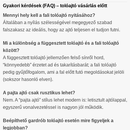
Gyakori kérdések (FAQ) – tolóajtó vásárlás előtt
Mennyi hely kell a fali tolóajtó nyitásához?
Általában a nyílás szélességével megegyező szabad
falszakasz az ideális, hogy az ajtó teljesen el tudjon futni.
Mi a különbség a függesztett tolóajtó és a fali tolóajtó
között?
A függesztett tolóajtó jellemzően felső sínről hord,
“könnyedebb” érzetet ad és takarításbarát; a fali tolóajtó
pedig gyűjtőfogalom, ami a fal előtt futó megoldásokat jelöli
(sokszor hasonló elven).
A pajta ajtó csak rusztikus lehet?
Nem. A “pajta ajtó” stílus lehet modern is: letisztult ajtólappal,
egyszerű vonalvezetéssel is nagyon jól működik.
Beépíthető gardrób tolóajtó esetén mire figyeljek a
legjobban?