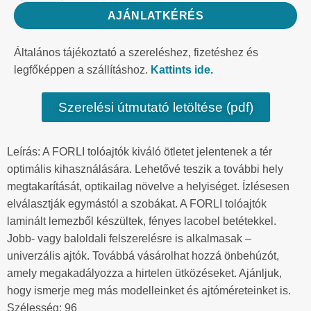
AJÁNLATKÉRÉS
Általános tájékoztató a szereléshez, fizetéshez és
legfőképpen a szállításhoz.
Kattints ide.
Szerelési útmutató letöltése (pdf)
Leírás: A FORLI tolóajtók kiváló ötletet jelentenek a tér
optimális kihasználására. Lehetővé teszik a további hely
megtakarítását, optikailag növelve a helyiséget. Ízlésesen
elválasztják egymástól a szobákat. A FORLI tolóajtók
laminált lemezből készültek, fényes lacobel betétekkel.
Jobb- vagy baloldali felszerelésre is alkalmasak –
univerzális ajtók. Továbbá vásárolhat hozzá önbehúzót,
amely megakadályozza a hirtelen ütközéseket. Ajánljuk,
hogy ismerje meg más modelleinket és ajtóméreteinket is.
Szélesség: 96