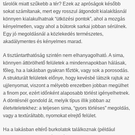
tárolók miatt szűkebb a tér? Ezek az apróságok később
sokat számítanak, mert egy rosszul átgondolt kialakításnál
könnyen kialakulhatnak “ütközési pontok”, ahol a mozgás
kényelmetlen, vagy ahol a bútorok sarkai jobban sérülnek.
Egy jó megoldásnál a közlekedés természetes,
akadálymentes és kényelmes marad.
A tisztántarthatóság szintén nem elhanyagolható. A sima,
könnyen áttörölhető felületek a mindennapokban hálásak,
főleg, ha a lakásban gyakran főztök, vagy sok a porosodás.
A strukturált felületek előnye, hogy kevésbé látszik rajtuk az
ujjlenyomat, viszont a mélyebb erezetben jobban megülhet
a finom por, ezért időnként alaposabb törlést igényelhetnek.
A döntésnél gondold át, melyik típus illik jobban az
életviteletekhez: a teljesen sima, “gyors törléses” megoldás,
vagy a textúráltabb, nyomokat elrejtő felület.
Ha a lakásban eltérő burkolatok találkoznak (például