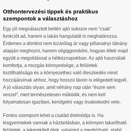
Otthontervezési tippek és praktikus
szempontok a választáshoz
Egy jól megválasztott beltéri ajtó sokszor nem “csak”
funkciót ad, hanem a lakás hangulatát is meghatározza.
Érdemes a döntést nem kizárólag ár vagy pillanatnyi látvány
alapján meghozni, hanem végiggondolni, hogyan éltek majd
együtt a megoldással a hétköznapokban. Az ajtó használati
komfortja, a mozgás könnyedsége, a felületek
tisztíthatósága és a környezethez való illeszkedés mind
hozzájárulnak ahhoz, hogy hosszú távon is elégedett legyél.
A jó választás olyan, amit néhány nap után “észre sem
veszel”, mert természetesen működik, és nem kell
folyamatosan igazítani, kerülgetni vagy óvatoskodni vele.
Fontos szempont lehet a család életmódja is. Ha
kisgyermekek vannak a háztartásban, a könnyen takarítható
felületek, a lekerekített élek, valamint a megbízható, stabil