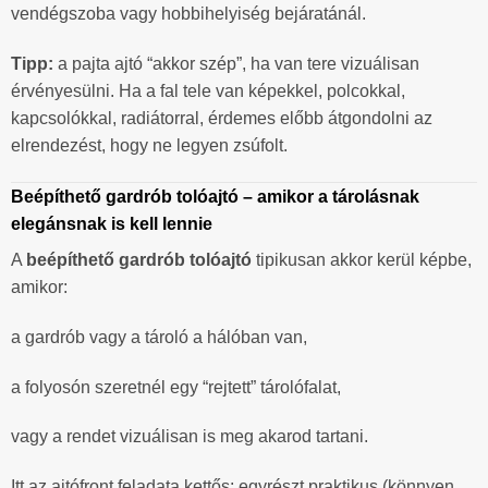
vendégszoba vagy hobbihelyiség bejáratánál.
Tipp:
a pajta ajtó “akkor szép”, ha van tere vizuálisan
érvényesülni. Ha a fal tele van képekkel, polcokkal,
kapcsolókkal, radiátorral, érdemes előbb átgondolni az
elrendezést, hogy ne legyen zsúfolt.
Beépíthető gardrób tolóajtó – amikor a tárolásnak
elegánsnak is kell lennie
A
beépíthető gardrób tolóajtó
tipikusan akkor kerül képbe,
amikor:
a gardrób vagy a tároló a hálóban van,
a folyosón szeretnél egy “rejtett” tárolófalat,
vagy a rendet vizuálisan is meg akarod tartani.
Itt az ajtófront feladata kettős: egyrészt praktikus (könnyen