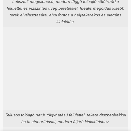
Letisztult megjelenésű, modern függő tolóajtó sötétszürke
felülettel és vízszintes üveg betétekkel. Ideális megoldás kisebb
terek elválasztására, ahol fontos a helytakarékos és elegáns
kialakítás.
Stílusos tolóajtó natúr tölgyhatású felülettel, fekete díszbetétekkel
és fa sínborítással, modern átjáró kialakításhoz.