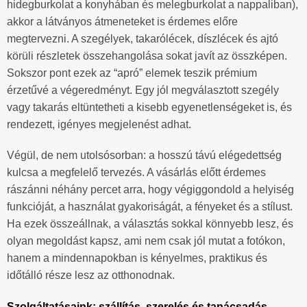
hidegburkolat a konyhában és melegburkolat a nappaliban),
akkor a látványos átmeneteket is érdemes előre
megtervezni. A szegélyek, takarólécek, díszlécek és ajtó
körüli részletek összehangolása sokat javít az összképen.
Sokszor pont ezek az “apró” elemek teszik prémium
érzetűvé a végeredményt. Egy jól megválasztott szegély
vagy takarás eltüntetheti a kisebb egyenetlenségeket is, és
rendezett, igényes megjelenést adhat.
Végül, de nem utolsósorban: a hosszú távú elégedettség
kulcsa a megfelelő tervezés. A vásárlás előtt érdemes
rászánni néhány percet arra, hogy végiggondold a helyiség
funkcióját, a használat gyakoriságát, a fényeket és a stílust.
Ha ezek összeállnak, a választás sokkal könnyebb lesz, és
olyan megoldást kapsz, ami nem csak jól mutat a fotókon,
hanem a mindennapokban is kényelmes, praktikus és
időtálló része lesz az otthonodnak.
Szolgáltatásaink: szállítás, szerelés és tanácsadás