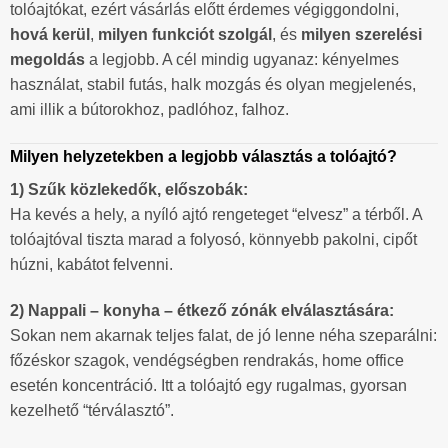
tolóajtókat, ezért vásárlás előtt érdemes végiggondolni,
hová kerül
,
milyen funkciót szolgál
, és
milyen szerelési
megoldás
a legjobb. A cél mindig ugyanaz: kényelmes
használat, stabil futás, halk mozgás és olyan megjelenés,
ami illik a bútorokhoz, padlóhoz, falhoz.
Milyen helyzetekben a legjobb választás a tolóajtó?
1) Szűk közlekedők, előszobák:
Ha kevés a hely, a nyíló ajtó rengeteget “elvesz” a térből. A
tolóajtóval tiszta marad a folyosó, könnyebb pakolni, cipőt
húzni, kabátot felvenni.
2) Nappali – konyha – étkező zónák elválasztására:
Sokan nem akarnak teljes falat, de jó lenne néha szeparálni:
főzéskor szagok, vendégségben rendrakás, home office
esetén koncentráció. Itt a tolóajtó egy rugalmas, gyorsan
kezelhető “térválasztó”.