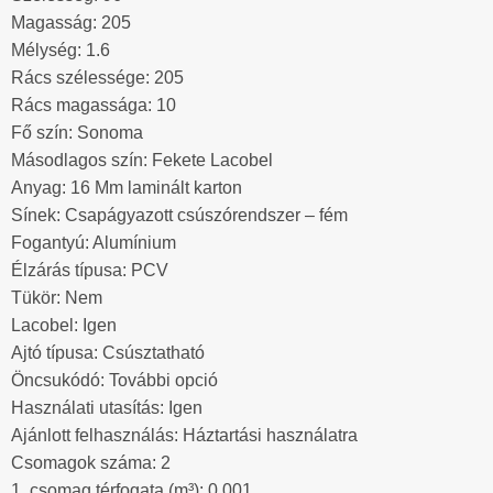
Magasság: 205
Mélység: 1.6
Rács szélessége: 205
Rács magassága: 10
Fő szín: Sonoma
Másodlagos szín: Fekete Lacobel
Anyag: 16 Mm laminált karton
Sínek: Csapágyazott csúszórendszer – fém
Fogantyú: Alumínium
Élzárás típusa: PCV
Tükör: Nem
Lacobel: Igen
Ajtó típusa: Csúsztatható
Öncsukódó: További opció
Használati utasítás: Igen
Ajánlott felhasználás: Háztartási használatra
Csomagok száma: 2
1. csomag térfogata (m³): 0.001