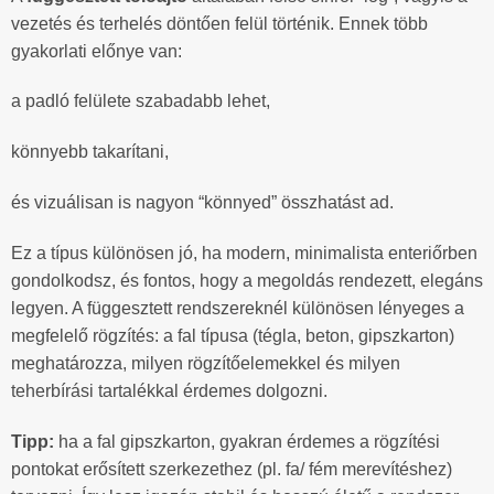
vezetés és terhelés döntően felül történik. Ennek több
gyakorlati előnye van:
a padló felülete szabadabb lehet,
könnyebb takarítani,
és vizuálisan is nagyon “könnyed” összhatást ad.
Ez a típus különösen jó, ha modern, minimalista enteriőrben
gondolkodsz, és fontos, hogy a megoldás rendezett, elegáns
legyen. A függesztett rendszereknél különösen lényeges a
megfelelő rögzítés: a fal típusa (tégla, beton, gipszkarton)
meghatározza, milyen rögzítőelemekkel és milyen
teherbírási tartalékkal érdemes dolgozni.
Tipp:
ha a fal gipszkarton, gyakran érdemes a rögzítési
pontokat erősített szerkezethez (pl. fa/ fém merevítéshez)