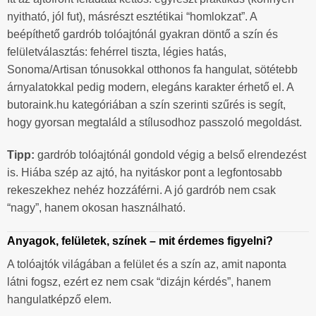
nyitható, jól fut), másrészt esztétikai “homlokzat”. A
beépíthető gardrób tolóajtónál gyakran döntő a szín és
felületválasztás: fehérrel tiszta, légies hatás,
Sonoma/Artisan tónusokkal otthonos fa hangulat, sötétebb
árnyalatokkal pedig modern, elegáns karakter érhető el. A
butoraink.hu kategóriában a szín szerinti szűrés is segít,
hogy gyorsan megtaláld a stílusodhoz passzoló megoldást.
Tipp:
gardrób tolóajtónál gondold végig a belső elrendezést
is. Hiába szép az ajtó, ha nyitáskor pont a legfontosabb
rekeszekhez nehéz hozzáférni. A jó gardrób nem csak
“nagy”, hanem okosan használható.
Anyagok, felületek, színek – mit érdemes figyelni?
A tolóajtók világában a felület és a szín az, amit naponta
látni fogsz, ezért ez nem csak “dizájn kérdés”, hanem
hangulatképző elem.