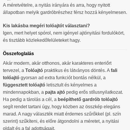
A méretvételre, a nyitás irányára és arra, hogy nyitott
állapotban melyik gardróbrészhez férsz hozzá kényelmesen.
Kis lakásba megéri tolóajtót választani?
Igen, mert helyet spórol, nem igényel ajtónyitási fordulókört,
és tisztább közlekedőfelületeket hagy.
Összefoglalás
Akár modern, akár otthonos, akár karakteres enteriőrt
tervezel, a
Tolóajtó
praktikus és látványos döntés. A
fali
tolóajtó
gyorsan ad extra funkciót bontás nélkül, a
függesztett tolóajtó
letisztult és kényelmes a
mindennapokban, a
pajta ajtó
pedig erős stílusnyilatkozat.
Ha pedig a tárolás a cél, a
beépíthető gardrób tolóajtó
segít rendet tartani úgy, hogy közben az összkép elegáns
marad. A nagy választék miatt érdemes szűrőkkel (pl. szín
szerint) szűkíteni, és előre átgondolni a méretet, a nyitási
oldalt és a fal adottságait.