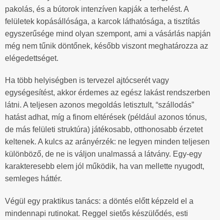
pakolás, és a bútorok intenzíven kapják a terhelést. A
felületek kopásállósága, a karcok láthatósága, a tisztítás
egyszerűsége mind olyan szempont, ami a vásárlás napján
még nem tűnik döntőnek, később viszont meghatározza az
elégedettséget.
Ha több helyiségben is tervezel ajtócserét vagy
egységesítést, akkor érdemes az egész lakást rendszerben
látni. A teljesen azonos megoldás letisztult, “szállodás”
hatást adhat, míg a finom eltérések (például azonos tónus,
de más felületi struktúra) játékosabb, otthonosabb érzetet
keltenek. A kulcs az arányérzék: ne legyen minden teljesen
különböző, de ne is váljon unalmassá a látvány. Egy-egy
karakteresebb elem jól működik, ha van mellette nyugodt,
semleges háttér.
Végül egy praktikus tanács: a döntés előtt képzeld el a
mindennapi rutinokat. Reggel sietős készülődés, esti