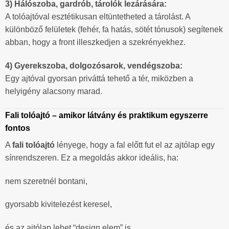
3) Hálószoba, gardrób, tárolók lezárására:
A tolóajtóval esztétikusan eltüntetheted a tárolást. A
különböző felületek (fehér, fa hatás, sötét tónusok) segítenek
abban, hogy a front illeszkedjen a szekrényekhez.
4) Gyerekszoba, dolgozósarok, vendégszoba:
Egy ajtóval gyorsan priváttá tehető a tér, miközben a
helyigény alacsony marad.
Fali tolóajtó – amikor látvány és praktikum egyszerre
fontos
A
fali tolóajtó
lényege, hogy a fal előtt fut el az ajtólap egy
sínrendszeren. Ez a megoldás akkor ideális, ha:
nem szeretnél bontani,
gyorsabb kivitelezést keresel,
és az ajtólap lehet “design elem” is.