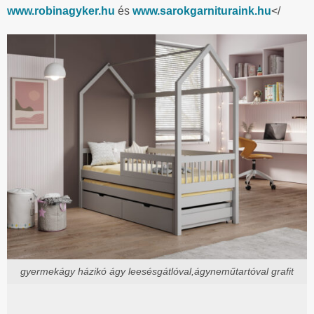
www.robinagyker.hu
és
www.sarokgarnituraink.hu
</
gyermekágy házikó ágy leesésgátlóval,ágyneműtartóval grafit