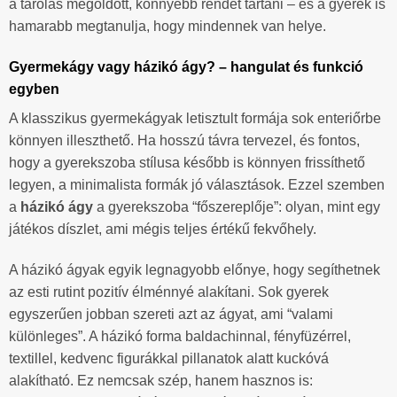
a tárolás megoldott, könnyebb rendet tartani – és a gyerek is
hamarabb megtanulja, hogy mindennek van helye.
Gyermekágy vagy házikó ágy? – hangulat és funkció
egyben
A klasszikus gyermekágyak letisztult formája sok enteriőrbe
könnyen illeszthető. Ha hosszú távra tervezel, és fontos,
hogy a gyerekszoba stílusa később is könnyen frissíthető
legyen, a minimalista formák jó választások. Ezzel szemben
a
házikó ágy
a gyerekszoba “főszereplője”: olyan, mint egy
játékos díszlet, ami mégis teljes értékű fekvőhely.
A házikó ágyak egyik legnagyobb előnye, hogy segíthetnek
az esti rutint pozitív élménnyé alakítani. Sok gyerek
egyszerűen jobban szereti azt az ágyat, ami “valami
különleges”. A házikó forma baldachinnal, fényfüzérrel,
textillel, kedvenc figurákkal pillanatok alatt kuckóvá
alakítható. Ez nemcsak szép, hanem hasznos is: