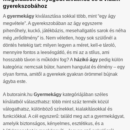
gyerekszobához
A
gyermekágy
kiválasztása sokkal több, mint “egy ágy
megvétele”. A gyerekszobában az ágy egyszerre
pihenőhely, kuckó, játékbázis, mesehallgatós sarok és néha
még „erődítmény” is. Nem véletlen, hogy sok szülőnél a
döntés hetekig tart: milyen legyen a méret, kell-e tároló,
mennyire fontos a leesésgátló, és mi az a stílus, ami
hosszabb távon is működni fog? A
házikó ágy
pedig külön
kategória: nemcsak bútor, hanem hangulat és élmény – egy
olyan forma, amitől a gyerekek gyakran örömmel bújnak
ágyba este.
A butoraink.hu
Gyermekágy
kategóriájában széles
kínálatból választhatsz: több mint száz termék közül
válogathatsz, különböző színekkel, kialakításokkal és
funkciókkal. A cél egyszerű: találd meg azt a gyermekágyat,
amelyik biztonságos, kényelmes, esztétikus, és a