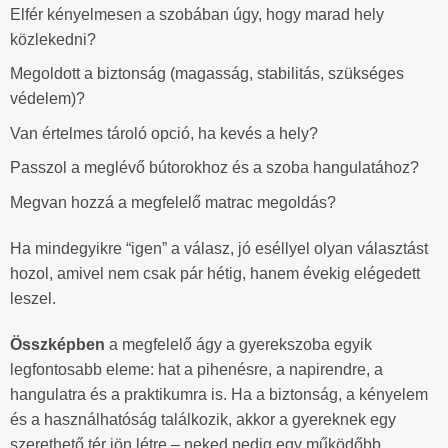
Elfér kényelmesen a szobában úgy, hogy marad hely
közlekedni?
Megoldott a biztonság (magasság, stabilitás, szükséges
védelem)?
Van értelmes tároló opció, ha kevés a hely?
Passzol a meglévő bútorokhoz és a szoba hangulatához?
Megvan hozzá a megfelelő matrac megoldás?
Ha mindegyikre “igen” a válasz, jó eséllyel olyan választást
hozol, amivel nem csak pár hétig, hanem évekig elégedett
leszel.
Összképben
a megfelelő ágy a gyerekszoba egyik
legfontosabb eleme: hat a pihenésre, a napirendre, a
hangulatra és a praktikumra is. Ha a biztonság, a kényelem
és a használhatóság találkozik, akkor a gyereknek egy
szerethető tér jön létre – neked pedig egy működőbb,