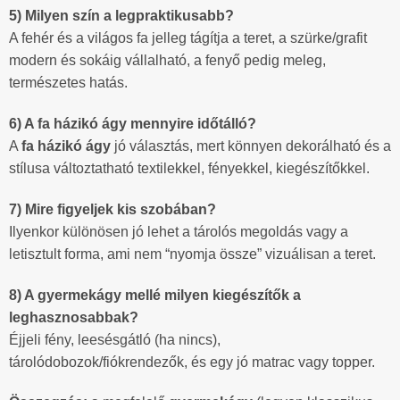
5) Milyen szín a legpraktikusabb?
A fehér és a világos fa jelleg tágítja a teret, a szürke/grafit
modern és sokáig vállalható, a fenyő pedig meleg,
természetes hatás.
6) A fa házikó ágy mennyire időtálló?
A
fa házikó ágy
jó választás, mert könnyen dekorálható és a
stílusa változtatható textilekkel, fényekkel, kiegészítőkkel.
7) Mire figyeljek kis szobában?
Ilyenkor különösen jó lehet a tárolós megoldás vagy a
letisztult forma, ami nem “nyomja össze” vizuálisan a teret.
8) A gyermekágy mellé milyen kiegészítők a
leghasznosabbak?
Éjjeli fény, leesésgátló (ha nincs),
tárolódobozok/fiókrendezők, és egy jó matrac vagy topper.