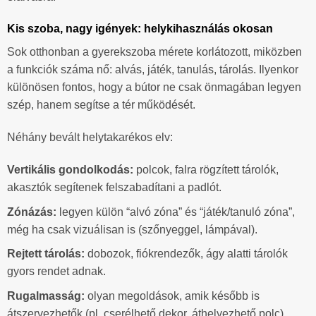
Kis szoba, nagy igények: helykihasználás okosan
Sok otthonban a gyerekszoba mérete korlátozott, miközben
a funkciók száma nő: alvás, játék, tanulás, tárolás. Ilyenkor
különösen fontos, hogy a bútor ne csak önmagában legyen
szép, hanem segítse a tér működését.
Néhány bevált helytakarékos elv:
Vertikális gondolkodás:
polcok, falra rögzített tárolók,
akasztók segítenek felszabadítani a padlót.
Zónázás:
legyen külön “alvó zóna” és “játék/tanuló zóna”,
még ha csak vizuálisan is (szőnyeggel, lámpával).
Rejtett tárolás:
dobozok, fiókrendezők, ágy alatti tárolók
gyors rendet adnak.
Rugalmasság:
olyan megoldások, amik később is
átszervezhetők (pl. cserélhető dekor, áthelyezhető polc).