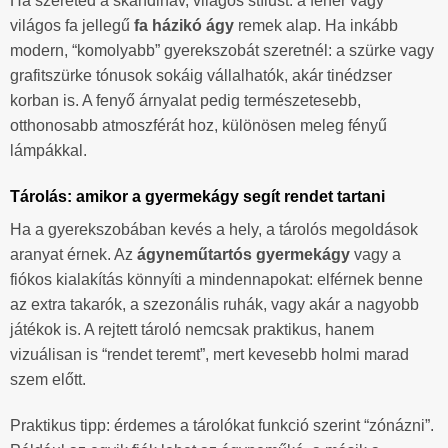
Ha szereted a skandináv, világos stílust: a fehér vagy
világos fa jellegű
fa házikó ágy
remek alap. Ha inkább
modern, “komolyabb” gyerekszobát szeretnél: a szürke vagy
grafitszürke tónusok sokáig vállalhatók, akár tinédzser
korban is. A fenyő árnyalat pedig természetesebb,
otthonosabb atmoszférát hoz, különösen meleg fényű
lámpákkal.
Tárolás: amikor a gyermekágy segít rendet tartani
Ha a gyerekszobában kevés a hely, a tárolós megoldások
aranyat érnek. Az
ágyneműtartós gyermekágy
vagy a
fiókos kialakítás könnyíti a mindennapokat: elférnek benne
az extra takarók, a szezonális ruhák, vagy akár a nagyobb
játékok is. A rejtett tároló nemcsak praktikus, hanem
vizuálisan is “rendet teremt”, mert kevesebb holmi marad
szem előtt.
Praktikus tipp: érdemes a tárolókat funkció szerint “zónázni”.