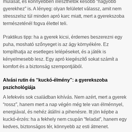
múlását, és könnyebben illeszthetők később “nagyobb
gyerekhez” is. A lényeg: olyan felületet válassz, amit nem
stresszelsz túl minden apró karc miatt, mert a gyerekszoba
természeténél fogva élettel teli.
Praktikus tipp: ha a gyerek kicsi, érdemes beszerezni egy
puha, mosható szőnyeget is az ágy környékére. Ez
tompíthatja az esetleges lelépéseket, és a játék is
kényelmesebb lesz. Egy apró kiegészítő sokat számít a
komfort és a biztonság szempontjából.
Alvási rutin és “kuckó-élmény”: a gyerekszoba
pszichológiája
A lefekvés sok családban kihívás. Nem azért, mert a gyerek
“rossz”, hanem mert a nap végén még tele van élménnyel,
energiával, és nehéz átállni a pihenésre. Itt jön képbe a
kuckó-érzés: ha a fekhely nem csupán “feladat”, hanem egy
kedves, biztonságos tér, könnyebb az esti átmenet.