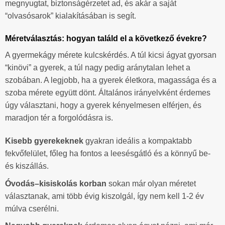
megnyugtat, biztonságérzetet ad, és akár a saját
“olvasósarok” kialakításában is segít.
Méretválasztás: hogyan találd el a következő évekre?
A gyermekágy mérete kulcskérdés. A túl kicsi ágyat gyorsan
“kinövi” a gyerek, a túl nagy pedig aránytalan lehet a
szobában. A legjobb, ha a gyerek életkora, magassága és a
szoba mérete együtt dönt. Általános irányelvként érdemes
úgy választani, hogy a gyerek kényelmesen elférjen, és
maradjon tér a forgolódásra is.
Kisebb gyerekeknek
gyakran ideális a kompaktabb
fekvőfelület, főleg ha fontos a leesésgátló és a könnyű be-
és kiszállás.
Óvodás–kisiskolás korban
sokan már olyan méretet
választanak, ami több évig kiszolgál, így nem kell 1-2 év
múlva cserélni.