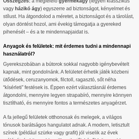
Összegzés:
a megfelelő
gyermekágy
(legyen klasszikus
vagy
házikó ágy
) egyszerre ad biztonságot, kényelmet és
stílust. Ha átgondolod a méretet, a biztonságot és a tárolást,
olyan döntést hozol, ami évekig támogatja a gyereked
pihenését – és a te mindennapjaidat is.
Anyagok és felületek: mit érdemes tudni a mindennapi
használatról?
Gyerekszobában a bútorok sokkal nagyobb igénybevételt
kapnak, mint gondolnánk. A felületet érhetik játék közbeni
ütődések, ceruzanyomok, filctoll, ragasztó, sőt néha
“kísérleti” festések is. Éppen ezért választásnál érdemes
átgondolni, mennyire legyen strapabíró, mennyire könnyen
tisztítható, és mennyire fontos a természetes anyagérzet.
A fa jellegű felületek otthonosak és melegek, a világos
tónusok barátságos hangulatot adnak. A modern, letisztult
színek (például szürke vagy grafit) jól viselik az évek