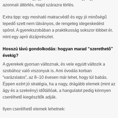
azonnali áttörlés, majd szárazra törlés.
Extra tipp: egy mosható matracvédő és egy jó minőségű
lepedő szett nem látványos, de rengeteg idegeskedést
spórol. A gyerekszobában a praktikusság sokszor többet ér,
mint egy apró dizájnrészlet.
Hosszú távú gondolkodás: hogyan marad “szerethető”
évekig?
A gyerekek gyorsan változnak, és vele együtt változik a
szobához való viszonyuk is. Ami óvodás korban
“varázslatos”, az 8–10 évesen már lehet, hogy túl babás.
Éppen ezért jó stratégia, ha a nagy, drágább elemek (mint az
ágy és a szekrény) időtállóak, a hangulatot pedig könnyen
cserélhető kiegészítők adják.
Ilyen cserélhető elemek lehetnek: