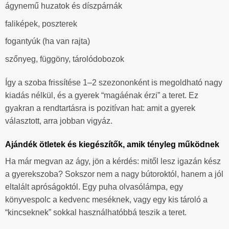
ágynemű huzatok és díszpárnák
faliképek, poszterek
fogantyúk (ha van rajta)
szőnyeg, függöny, tárolódobozok
Így a szoba frissítése 1–2 szezononként is megoldható nagy
kiadás nélkül, és a gyerek “magáénak érzi” a teret. Ez
gyakran a rendtartásra is pozitívan hat: amit a gyerek
választott, arra jobban vigyáz.
Ajándék ötletek és kiegészítők, amik tényleg működnek
Ha már megvan az ágy, jön a kérdés: mitől lesz igazán kész
a gyerekszoba? Sokszor nem a nagy bútoroktól, hanem a jól
eltalált apróságoktól. Egy puha olvasólámpa, egy
könyvespolc a kedvenc meséknek, vagy egy kis tároló a
“kincseknek” sokkal használhatóbbá teszik a teret.