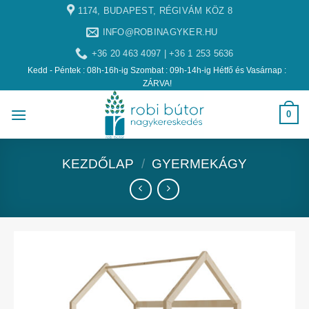
1174, BUDAPEST, RÉGIVÁM KÖZ 8
INFO@ROBINAGYKER.HU
+36 20 463 4097 | +36 1 253 5636
Kedd - Péntek : 08h-16h-ig Szombat : 09h-14h-ig Hétfő és Vasárnap :
ZÁRVA!
0
KEZDŐLAP
/
GYERMEKÁGY