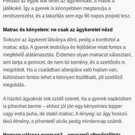
Például az egyik fiók lehet az ágyneműké, a másik a
játékoké. Így a gyerek is könnyebben megtanulja a
rendszerezést, és a takarítás sem egy fél napos projekt lesz.
Matrac és kényelem: ne csak az ágykeretet nézd
Sokszor az ágykeret látványa dönt, pedig a komfortot a
matrac adja. A gyerek testsúlya és fejlődése miatt fontos a
megfelelő alátámasztás. Érdemes olyan matracot választani,
ami tartja a gerincet, de nem túl kemény, és a szellőzés is
megoldott. Ha a családban allergiára való hajlam van,
különösen fontos lehet a könnyen tisztítható, jól szellőző
megoldás.
A házikó ágyaknál sok szülő szereti, ha a gyerek napközben
is pihenhet benne – ehhez jól jön egy kényelmes topper
vagy extra puha, de stabil matrac. A lényeg: az ágy hosszú
távú élmény, a pihentető alvás pedig mindennap számít.
Hogyan válassz gyorsan? – egyszerű ellenőrzőlista