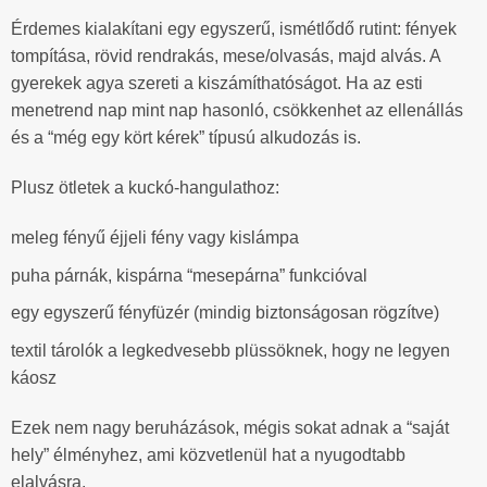
Érdemes kialakítani egy egyszerű, ismétlődő rutint: fények
tompítása, rövid rendrakás, mese/olvasás, majd alvás. A
gyerekek agya szereti a kiszámíthatóságot. Ha az esti
menetrend nap mint nap hasonló, csökkenhet az ellenállás
és a “még egy kört kérek” típusú alkudozás is.
Plusz ötletek a kuckó-hangulathoz:
meleg fényű éjjeli fény vagy kislámpa
puha párnák, kispárna “mesepárna” funkcióval
egy egyszerű fényfüzér (mindig biztonságosan rögzítve)
textil tárolók a legkedvesebb plüssöknek, hogy ne legyen
káosz
Ezek nem nagy beruházások, mégis sokat adnak a “saját
hely” élményhez, ami közvetlenül hat a nyugodtabb
elalvásra.