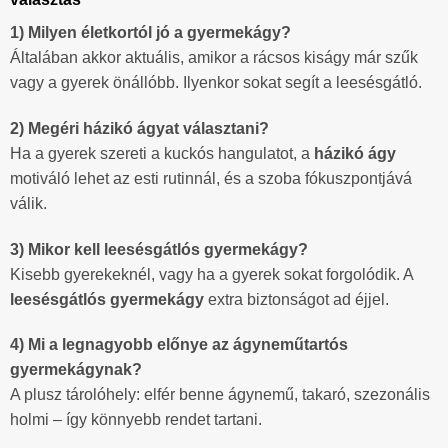
1) Milyen életkortól jó a gyermekágy?
Általában akkor aktuális, amikor a rácsos kiságy már szűk
vagy a gyerek önállóbb. Ilyenkor sokat segít a leesésgátló.
2) Megéri házikó ágyat választani?
Ha a gyerek szereti a kuckós hangulatot, a
házikó ágy
motiváló lehet az esti rutinnál, és a szoba fókuszpontjává
válik.
3) Mikor kell leesésgátlós gyermekágy?
Kisebb gyerekeknél, vagy ha a gyerek sokat forgolódik. A
leesésgátlós gyermekágy
extra biztonságot ad éjjel.
4) Mi a legnagyobb előnye az ágyneműtartós
gyermekágynak?
A plusz tárolóhely: elfér benne ágynemű, takaró, szezonális
holmi – így könnyebb rendet tartani.