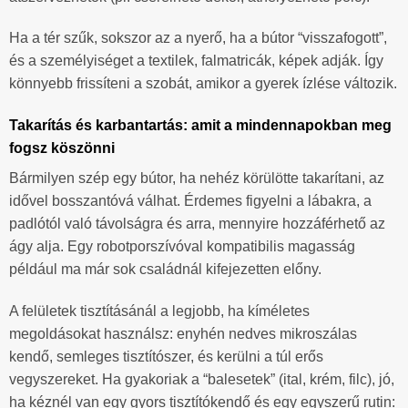
Ha a tér szűk, sokszor az a nyerő, ha a bútor “visszafogott”,
és a személyiséget a textilek, falmatricák, képek adják. Így
könnyebb frissíteni a szobát, amikor a gyerek ízlése változik.
Takarítás és karbantartás: amit a mindennapokban meg
fogsz köszönni
Bármilyen szép egy bútor, ha nehéz körülötte takarítani, az
idővel bosszantóvá válhat. Érdemes figyelni a lábakra, a
padlótól való távolságra és arra, mennyire hozzáférhető az
ágy alja. Egy robotporszívóval kompatibilis magasság
például ma már sok családnál kifejezetten előny.
A felületek tisztításánál a legjobb, ha kíméletes
megoldásokat használsz: enyhén nedves mikroszálas
kendő, semleges tisztítószer, és kerülni a túl erős
vegyszereket. Ha gyakoriak a “balesetek” (ital, krém, filc), jó,
ha kéznél van egy gyors tisztítókendő és egy egyszerű rutin: