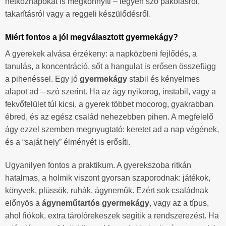
hétköznapokat is megkönnyíti – legyen szó pakolásról,
takarításról vagy a reggeli készülődésről.
Miért fontos a jól megválasztott gyermekágy?
A gyerekek alvása érzékeny: a napközbeni fejlődés, a
tanulás, a koncentráció, sőt a hangulat is erősen összefügg
a pihenéssel. Egy jó
gyermekágy
stabil és kényelmes
alapot ad – szó szerint. Ha az ágy nyikorog, instabil, vagy a
fekvőfelület túl kicsi, a gyerek többet mocorog, gyakrabban
ébred, és az egész család nehezebben pihen. A megfelelő
ágy ezzel szemben megnyugtató: keretet ad a nap végének,
és a “saját hely” élményét is erősíti.
Ugyanilyen fontos a praktikum. A gyerekszoba ritkán
hatalmas, a holmik viszont gyorsan szaporodnak: játékok,
könyvek, plüssök, ruhák, ágyneműk. Ezért sok családnak
előnyös a
ágyneműtartós gyermekágy
, vagy az a típus,
ahol fiókok, extra tárolórekeszek segítik a rendszerezést. Ha