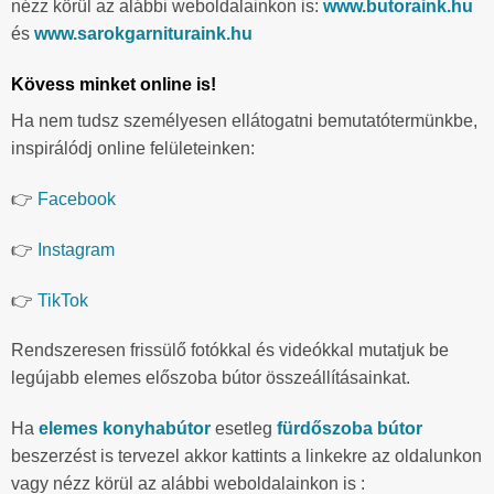
nézz körül az alábbi weboldalainkon is:
www.butoraink.hu
és
www.sarokgarnituraink.hu
Kövess minket online is!
Ha nem tudsz személyesen ellátogatni bemutatótermünkbe,
inspirálódj online felületeinken:
👉
Facebook
👉
Instagram
👉
TikTok
Rendszeresen frissülő fotókkal és videókkal mutatjuk be
legújabb elemes előszoba bútor összeállításainkat.
Ha
elemes konyhabútor
esetleg
fürdőszoba bútor
beszerzést is tervezel akkor kattints a linkekre az oldalunkon
vagy nézz körül az alábbi weboldalainkon is :