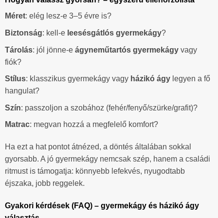
Méret
: elég lesz-e 3–5 évre is?
Biztonság
: kell-e
leesésgátlós gyermekágy
?
Tárolás
: jól jönne-e
ágyneműtartós gyermekágy
vagy
fiók?
Stílus
: klasszikus gyermekágy vagy
házikó ágy
legyen a fő
hangulat?
Szín
: passzoljon a szobához (fehér/fenyő/szürke/grafit)?
Matrac
: megvan hozzá a megfelelő komfort?
Ha ezt a hat pontot átnézed, a döntés általában sokkal
gyorsabb. A jó gyermekágy nemcsak szép, hanem a családi
ritmust is támogatja: könnyebb lefekvés, nyugodtabb
éjszaka, jobb reggelek.
Gyakori kérdések (FAQ) – gyermekágy és házikó ágy
választás