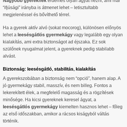
Nagyobb gyereknek
érdemes olyan ágyat nézni, ami már
“ifjúsági” irányba is átmenet lehet – letisztultabb
megjelenéssel és bővíthető térrel.
Ha a gyerek aktív alvó (sokat mocorog), különösen előnyös
lehet a
leesésgátlós gyermekágy
vagy legalább egy olyan
kialakítás, ami extra biztonságot ad éjszaka. Ez sok
szülőnek nyugalmat jelent, a gyereknek pedig stabilabb
alvást.
Biztonság: leesésgátló, stabilitás, kialakítás
A gyerekszobában a biztonság nem “opció”, hanem alap. A
jó gyermekágy stabil, masszív, és nem billeg. Fontos a
lekerekített élek, a megfelelő magasság és a rögzítések
minősége. Ha kicsi gyereknek keresel ágyat, a
leesésgátlós gyermekágy
kiemelten hasznos lehet – főleg
az első időszakban, amikor a rácsos kiságyból váltás
történik.