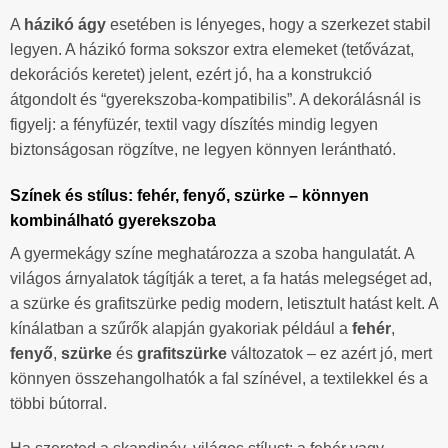
A
házikó ágy
esetében is lényeges, hogy a szerkezet stabil
legyen. A házikó forma sokszor extra elemeket (tetővázat,
dekorációs keretet) jelent, ezért jó, ha a konstrukció
átgondolt és “gyerekszoba-kompatibilis”. A dekorálásnál is
figyelj: a fényfüzér, textil vagy díszítés mindig legyen
biztonságosan rögzítve, ne legyen könnyen lerántható.
Színek és stílus: fehér, fenyő, szürke – könnyen
kombinálható gyerekszoba
A gyermekágy színe meghatározza a szoba hangulatát. A
világos árnyalatok tágítják a teret, a fa hatás melegséget ad,
a szürke és grafitszürke pedig modern, letisztult hatást kelt. A
kínálatban a szűrők alapján gyakoriak például a
fehér
,
fenyő
,
szürke
és
grafitszürke
változatok – ez azért jó, mert
könnyen összehangolhatók a fal színével, a textilekkel és a
többi bútorral.