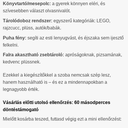
Könyvtartó/mesepolc:
a gyerek könnyen eléri, és
szívesebben választ olvasnivalót.
Tárolódoboz rendszer:
egyszerű kategóriák: LEGO,
rajzcucc, plüss, autók/babák.
Puha fény:
segíti az esti lenyugvást, és éjszaka sem ijesztő
felkelni.
Falra akasztható zsebtároló:
apróságoknak, pizsamának,
kedvenc plüssnek.
Ezekkel a kiegészítőkkel a szoba nemcsak szép lesz,
hanem használható is – és ez a mindennapokban a
legnagyobb érték.
Vásárlás előtti utolsó ellenőrzés: 60 másodperces
döntéstámogató
Mielőtt kosárba teszed, futtasd végig ezt a mini ellenőrzést: