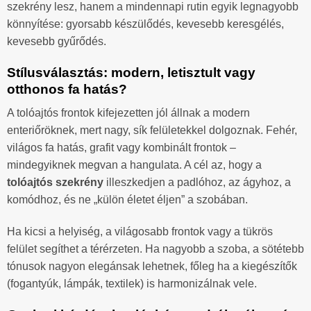
szekrény lesz, hanem a mindennapi rutin egyik legnagyobb
könnyítése: gyorsabb készülődés, kevesebb keresgélés,
kevesebb gyűrődés.
Stílusválasztás: modern, letisztult vagy
otthonos fa hatás?
A tolóajtós frontok kifejezetten jól állnak a modern
enteriőröknek, mert nagy, sík felületekkel dolgoznak. Fehér,
világos fa hatás, grafit vagy kombinált frontok –
mindegyiknek megvan a hangulata. A cél az, hogy a
tolóajtós szekrény
illeszkedjen a padlóhoz, az ágyhoz, a
komódhoz, és ne „külön életet éljen” a szobában.
Ha kicsi a helyiség, a világosabb frontok vagy a tükrös
felület segíthet a térérzeten. Ha nagyobb a szoba, a sötétebb
tónusok nagyon elegánsak lehetnek, főleg ha a kiegészítők
(fogantyúk, lámpák, textilek) is harmonizálnak vele.