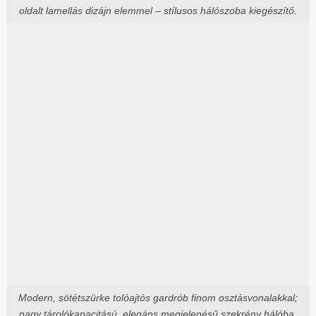
oldalt lamellás dizájn elemmel – stílusos hálószoba kiegészítő.
Modern, sötétszürke tolóajtós gardrób finom osztásvonalakkal;
nagy tárolókapacitású, elegáns megjelenésű szekrény hálóba.