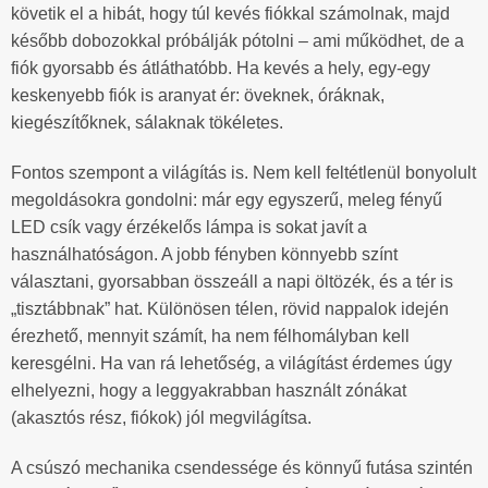
követik el a hibát, hogy túl kevés fiókkal számolnak, majd
később dobozokkal próbálják pótolni – ami működhet, de a
fiók gyorsabb és átláthatóbb. Ha kevés a hely, egy-egy
keskenyebb fiók is aranyat ér: öveknek, óráknak,
kiegészítőknek, sálaknak tökéletes.
Fontos szempont a világítás is. Nem kell feltétlenül bonyolult
megoldásokra gondolni: már egy egyszerű, meleg fényű
LED csík vagy érzékelős lámpa is sokat javít a
használhatóságon. A jobb fényben könnyebb színt
választani, gyorsabban összeáll a napi öltözék, és a tér is
„tisztábbnak” hat. Különösen télen, rövid nappalok idején
érezhető, mennyit számít, ha nem félhomályban kell
keresgélni. Ha van rá lehetőség, a világítást érdemes úgy
elhelyezni, hogy a leggyakrabban használt zónákat
(akasztós rész, fiókok) jól megvilágítsa.
A csúszó mechanika csendessége és könnyű futása szintén