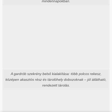
mindennapokban.
A gardrób szekrény belső kialakítása: több polcos rekesz,
középen akasztós rész és tárolóhely dobozoknak – jól átlátható,
rendezett tárolás.