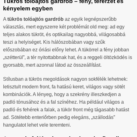
Tükrös tolóajtós gardrób – fény, térérzet és
kényelem egyben
A
tükrös tolóajtós gardrób
az egyik legnépszerűbb
választás, mert egyszerre két problémát old meg: ad egy
teljes alakos tükröt, és optikailag nagyobbá, világosabbá
teszi a helyiséget. Kis hálószobában vagy szűk
előszobában ez óriási előny lehet. A tükörrel a fény jobban
„szétterül”, a tér nyitottabbnak hat, és a reggeli öltözködés is
gyorsabb, mert azonnal látod az összeállítást.
Stílusban a tükrös megoldások nagyon sokfélék lehetnek:
letisztult modern front, fa hatású keret, világos vagy sötét
kombinációk. A lényeg, hogy a szekrény illeszkedjen a
padló tónusához és a fal színéhez. Ha például világos a
padló és fehérek a falak, a tükör front még tágasabb hatást
ad. Sötétebb enteriőrben pedig elegáns, „szállodás”
hangulatot lehet vele teremteni.