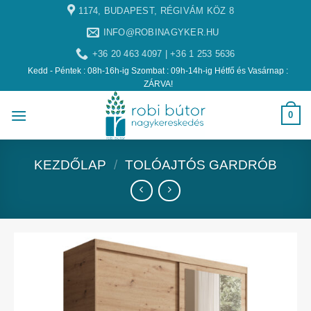
1174, BUDAPEST, RÉGIVÁM KÖZ 8
INFO@ROBINAGYKER.HU
+36 20 463 4097 | +36 1 253 5636
Kedd - Péntek : 08h-16h-ig Szombat : 09h-14h-ig Hétfő és Vasárnap :
ZÁRVA!
0
KEZDŐLAP
/
TOLÓAJTÓS GARDRÓB