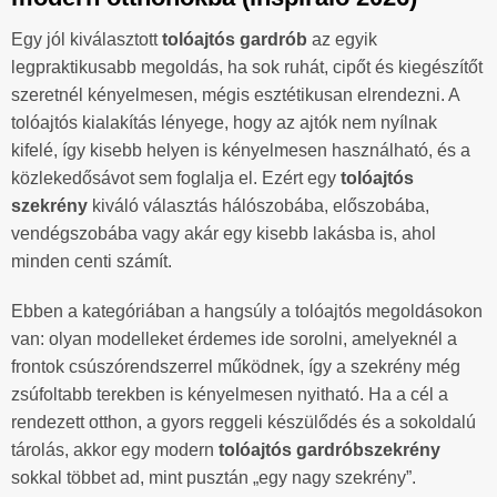
Egy jól kiválasztott
tolóajtós gardrób
az egyik
legpraktikusabb megoldás, ha sok ruhát, cipőt és kiegészítőt
szeretnél kényelmesen, mégis esztétikusan elrendezni. A
tolóajtós kialakítás lényege, hogy az ajtók nem nyílnak
kifelé, így kisebb helyen is kényelmesen használható, és a
közlekedősávot sem foglalja el. Ezért egy
tolóajtós
szekrény
kiváló választás hálószobába, előszobába,
vendégszobába vagy akár egy kisebb lakásba is, ahol
minden centi számít.
Ebben a kategóriában a hangsúly a tolóajtós megoldásokon
van: olyan modelleket érdemes ide sorolni, amelyeknél a
frontok csúszórendszerrel működnek, így a szekrény még
zsúfoltabb terekben is kényelmesen nyitható. Ha a cél a
rendezett otthon, a gyors reggeli készülődés és a sokoldalú
tárolás, akkor egy modern
tolóajtós gardróbszekrény
sokkal többet ad, mint pusztán „egy nagy szekrény”.