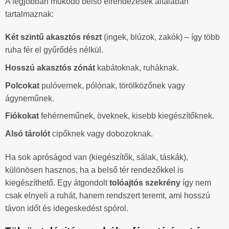
A legjobban működő belső elrendezések általában
tartalmaznak:
Két szintű akasztós részt
(ingek, blúzok, zakók) – így több
ruha fér el gyűrődés nélkül.
Hosszú akasztós zónát
kabátoknak, ruháknak.
Polcokat
pulóvernek, pólónak, törölközőnek vagy
ágyneműnek.
Fiókokat
fehérneműnek, öveknek, kisebb kiegészítőknek.
Alsó tárolót
cipőknek vagy dobozoknak.
Ha sok apróságod van (kiegészítők, sálak, táskák),
különösen hasznos, ha a belső tér rendezőkkel is
kiegészíthető. Egy átgondolt
tolóajtós szekrény
így nem
csak elnyeli a ruhát, hanem rendszert teremt, ami hosszú
távon időt és idegeskedést spórol.