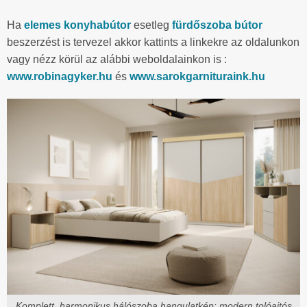
Ha
elemes konyhabútor
esetleg
fürdőszoba bútor
beszerzést is tervezel akkor kattints a linkekre az oldalunkon
vagy nézz körül az alábbi weboldalainkon is :
www.robinagyker.hu
és
www.sarokgarnituraink.hu
Komplett, harmonikus hálószoba hangulatkép: modern tolóajtós