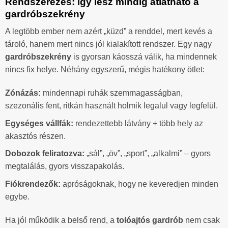
Rendszerezés: így lesz mindig átlátható a
gardróbszekrény
A legtöbb ember nem azért „küzd” a renddel, mert kevés a
tároló, hanem mert nincs jól kialakított rendszer. Egy nagy
gardróbszekrény
is gyorsan káosszá válik, ha mindennek
nincs fix helye. Néhány egyszerű, mégis hatékony ötlet:
Zónázás:
mindennapi ruhák szemmagasságban,
szezonális fent, ritkán használt holmik legalul vagy legfelül.
Egységes vállfák:
rendezettebb látvány + több hely az
akasztós részen.
Dobozok feliratozva:
„sál”, „öv”, „sport”, „alkalmi” – gyors
megtalálás, gyors visszapakolás.
Fiókrendezők:
apróságoknak, hogy ne keveredjen minden
egybe.
Ha jól működik a belső rend, a
tolóajtós gardrób
nem csak