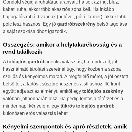
Gondold végig a ruhatárad arányait: ha sok az ing, blúz,
kabát, ruha, akkor több akasztós zóna kell. Ha inkább
hajtogatós ruháid vannak (pulóver, póló, farmer), akkor több
polc lesz hasznos. Egy jó
gardróbszekrény
belső tagolása
a saját szokásaidhoz igazodik.
Összegzés: amikor a helytakarékosság és a
rend találkozik
A
tolóajtós gardrób
ideális választás, ha rendezett, jól
használható tárolást szeretnél úgy, hogy közben a szoba
szellős és kényelmes marad. A megfelelő méret, a jól osztott
belső tér, a tartós csúszórendszer és a stílushoz illő front
együtt adja azt az élményt, amitől egy
tolóajtós szekrény
valóban „otthonbarát” lesz. Ha pedig fontos a térérzet és a
mindennapi kényelem, egy
tükrös tolóajtós gardrób
különösen erős választás lehet.
Kényelmi szempontok és apró részletek, amik