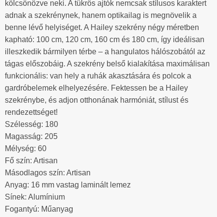
kölcsönözve neki. A tükrös ajtók nemcsak stílusos karaktert
adnak a szekrénynek, hanem optikailag is megnövelik a
benne lévő helyiséget. A Hailey szekrény négy méretben
kapható: 100 cm, 120 cm, 160 cm és 180 cm, így ideálisan
illeszkedik bármilyen térbe – a hangulatos hálószobától az
tágas előszobáig. A szekrény belső kialakítása maximálisan
funkcionális: van hely a ruhák akasztására és polcok a
gardróbelemek elhelyezésére. Fektessen be a Hailey
szekrénybe, és adjon otthonának harmóniát, stílust és
rendezettséget!
Szélesség: 180
Magasság: 205
Mélység: 60
Fő szín: Artisan
Másodlagos szín: Artisan
Anyag: 16 mm vastag laminált lemez
Sínek: Alumínium
Fogantyú: Műanyag