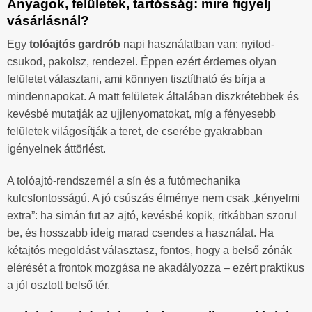
Anyagok, felületek, tartósság: mire figyelj
vásárlásnál?
Egy
tolóajtós gardrób
napi használatban van: nyitod-
csukod, pakolsz, rendezel. Éppen ezért érdemes olyan
felületet választani, ami könnyen tisztítható és bírja a
mindennapokat. A matt felületek általában diszkrétebbek és
kevésbé mutatják az ujjlenyomatokat, míg a fényesebb
felületek világosítják a teret, de cserébe gyakrabban
igényelnek áttörlést.
A tolóajtó-rendszernél a sín és a futómechanika
kulcsfontosságú. A jó csúszás élménye nem csak „kényelmi
extra”: ha simán fut az ajtó, kevésbé kopik, ritkábban szorul
be, és hosszabb ideig marad csendes a használat. Ha
kétajtós megoldást választasz, fontos, hogy a belső zónák
elérését a frontok mozgása ne akadályozza – ezért praktikus
a jól osztott belső tér.