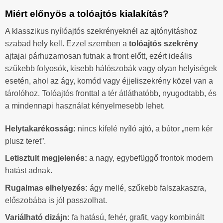
Miért előnyös a tolóajtós kialakítás?
A klasszikus nyílóajtós szekrényeknél az ajtónyitáshoz
szabad hely kell. Ezzel szemben a
tolóajtós szekrény
ajtajai párhuzamosan futnak a front előtt, ezért ideális
szűkebb folyosók, kisebb hálószobák vagy olyan helyiségek
esetén, ahol az ágy, komód vagy éjjeliszekrény közel van a
tárolóhoz. Tolóajtós fronttal a tér átláthatóbb, nyugodtabb, és
a mindennapi használat kényelmesebb lehet.
Helytakarékosság:
nincs kifelé nyíló ajtó, a bútor „nem kér
plusz teret”.
Letisztult megjelenés:
a nagy, egybefüggő frontok modern
hatást adnak.
Rugalmas elhelyezés:
ágy mellé, szűkebb falszakaszra,
előszobába is jól passzolhat.
Variálható dizájn:
fa hatású, fehér, grafit, vagy kombinált