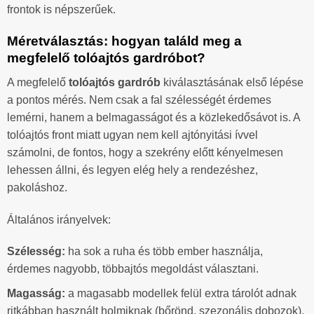
frontok is népszerűek.
Méretválasztás: hogyan találd meg a
megfelelő tolóajtós gardróbot?
A megfelelő
tolóajtós gardrób
kiválasztásának első lépése
a pontos mérés. Nem csak a fal szélességét érdemes
lemérni, hanem a belmagasságot és a közlekedősávot is. A
tolóajtós front miatt ugyan nem kell ajtónyitási ívvel
számolni, de fontos, hogy a szekrény előtt kényelmesen
lehessen állni, és legyen elég hely a rendezéshez,
pakoláshoz.
Általános irányelvek:
Szélesség:
ha sok a ruha és több ember használja,
érdemes nagyobb, többajtós megoldást választani.
Magasság:
a magasabb modellek felül extra tárolót adnak
ritkábban használt holmiknak (bőrönd, szezonális dobozok).