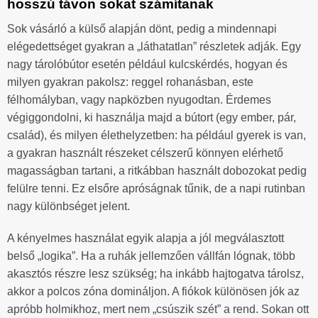
hosszú távon sokat számítanak
Sok vásárló a külső alapján dönt, pedig a mindennapi
elégedettséget gyakran a „láthatatlan” részletek adják. Egy
nagy tárolóbútor esetén például kulcskérdés, hogyan és
milyen gyakran pakolsz: reggel rohanásban, este
félhomályban, vagy napközben nyugodtan. Érdemes
végiggondolni, ki használja majd a bútort (egy ember, pár,
család), és milyen élethelyzetben: ha például gyerek is van,
a gyakran használt részeket célszerű könnyen elérhető
magasságban tartani, a ritkábban használt dobozokat pedig
felülre tenni. Ez elsőre apróságnak tűnik, de a napi rutinban
nagy különbséget jelent.
A kényelmes használat egyik alapja a jól megválasztott
belső „logika”. Ha a ruhák jellemzően vállfán lógnak, több
akasztós részre lesz szükség; ha inkább hajtogatva tárolsz,
akkor a polcos zóna domináljon. A fiókok különösen jók az
apróbb holmikhoz, mert nem „csúszik szét” a rend. Sokan ott