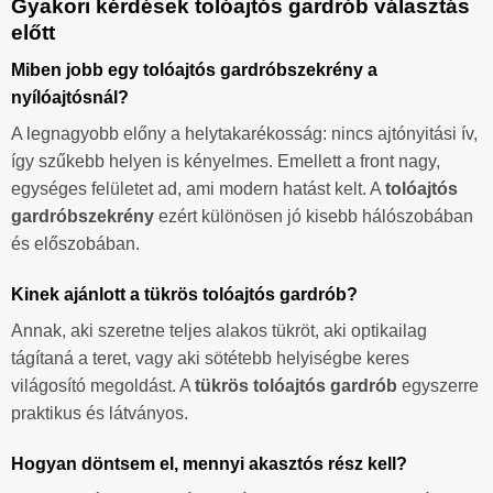
Gyakori kérdések tolóajtós gardrób választás
előtt
Miben jobb egy tolóajtós gardróbszekrény a
nyílóajtósnál?
A legnagyobb előny a helytakarékosság: nincs ajtónyitási ív,
így szűkebb helyen is kényelmes. Emellett a front nagy,
egységes felületet ad, ami modern hatást kelt. A
tolóajtós
gardróbszekrény
ezért különösen jó kisebb hálószobában
és előszobában.
Kinek ajánlott a tükrös tolóajtós gardrób?
Annak, aki szeretne teljes alakos tükröt, aki optikailag
tágítaná a teret, vagy aki sötétebb helyiségbe keres
világosító megoldást. A
tükrös tolóajtós gardrób
egyszerre
praktikus és látványos.
Hogyan döntsem el, mennyi akasztós rész kell?