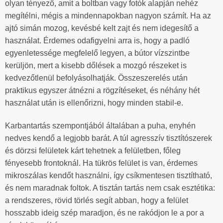
olyan tényező, amit a boltban vagy fotók alapján nehéz
megítélni, mégis a mindennapokban nagyon számít. Ha az
ajtó simán mozog, kevésbé kelt zajt és nem idegesítő a
használat. Érdemes odafigyelni arra is, hogy a padló
egyenletessége megfelelő legyen, a bútor vízszintbe
kerüljön, mert a kisebb dőlések a mozgó részeket is
kedvezőtlenül befolyásolhatják. Összeszerelés után
praktikus egyszer átnézni a rögzítéseket, és néhány hét
használat után is ellenőrizni, hogy minden stabil-e.
Karbantartás szempontjából általában a puha, enyhén
nedves kendő a legjobb barát. A túl agresszív tisztítószerek
és dörzsi felületek kárt tehetnek a felületben, főleg
fényesebb frontoknál. Ha tükrös felület is van, érdemes
mikroszálas kendőt használni, így csíkmentesen tisztítható,
és nem maradnak foltok. A tisztán tartás nem csak esztétika:
a rendszeres, rövid törlés segít abban, hogy a felület
hosszabb ideig szép maradjon, és ne rakódjon le a por a