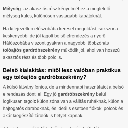
Mélység:
az akasztós rész kényelméhez a megfelelő
mélység kulcs, különösen vastagabb kabátoknál.
Ha kifejezetten előszobába keresel megoldást, sokszor a
keskenyebb, de jól tagolt belső elrendezés a nyerő.
Hálószobába viszont gyakran a nagyobb, többzónás
tolóajtós gardróbszekrény
működik jól, ahol van hosszú
akasztós rész és több polc is.
Belső kialakítás: mitől lesz valóban praktikus
egy tolóajtós gardróbszekrény?
A külső látvány fontos, de a mindennapi használatot a belső
elrendezés dönti el. Egy jó
gardróbszekrény
belül
logikusan tagolt: külön zóna van a vállfás ruháknak, külön a
hajtogatós daraboknak, és ideális esetben fiókok, polcok és
akár kiegészítő tárolók is helyet kapnak.