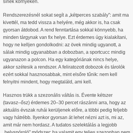
sínek környékén.
Rendszerezésnél sokat segít a „kétperces szabály”: amit ma
kivettél, ma tedd vissza a helyére, még akkor is, ha csak
gyorsan átdobod. A rend fenntartása sokkal könnyebb, ha
minden tárgynak van fix helye. Ezt érdemes úgy kialakítani,
hogy ne kelljen gondolkodni: az övek mindig ugyanott, a
sálak mindig ugyanabban a dobozban, a sportcucc mindig
ugyanazon a polcon. Ha egy kategóriának nincs helye,
akkor szétesik a rendszer. A feliratozott dobozok és tárolók
ezért sokkal hasznosabbak, mint elsőre tűnik: nem kell
felnyitni mindent, hogy megtaláld, ami kell.
Hasznos trükk a szezonális váltás is. Évente kétszer
(tavasz–ősz) érdemes 20–30 percet rászánni arra, hogy az
aktuális évszak ruhái kerüljenek előre, a többi pedig feljebb
vagy hátrébb. Ilyenkor gyorsan át lehet nézni azt is, mi az,
amit már nem hordasz. A tudatos szelektálás a legjobb
„helyspóroló” módszer: ha valamit egy teljes szezonban nem