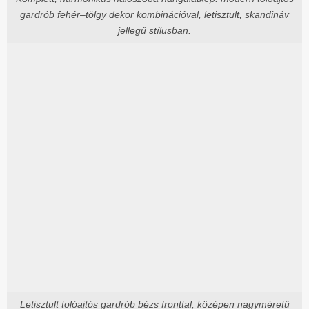
gardrób fehér–tölgy dekor kombinációval, letisztult, skandináv
jellegű stílusban.
Letisztult tolóajtós gardrób bézs fronttal, középen nagyméretű