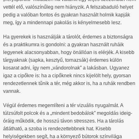
vettél elő, valószínűleg nem hiányzik. A felszabaduló helyet
pedig a valóban fontos és gyakran használt holmik kapják
meg, így a mindennapi pakolás is kényelmesebb lesz.
Ha gyerekek is használják a tárolót, érdemes a biztonságra
és a praktikumra is gondolni: a gyakran használt ruháik
legyenek alacsonyabban, hogy önállóan is elérjék. A kisebb
tárgyaknak (sapka, kesztyű, tornazsák) érdemes külön
kosarat adni, így nem „vándorolnak” a lakásban. Ugyanez
igaz a cipőkre is: ha a cipőknek nincs kijelölt hely, gyorsan
rendezetlennek tűnik a tér, még akkor is, ha a ruhák rendben
vannak.
Végül érdemes megemlíteni a tér vizuális nyugalmát. A
túlzsúfolt polcok és a „mindent bedobálok” megoldás ideig-
óráig működik, de hosszú távon stresszes. Ha a tárolás
átlátható, a szoba is rendezettebbnek hat. Kisebb
helyiségekben segít, ha a környező bútorok színvilága