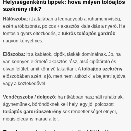
Helyiségenkénti tippek: hova milyen tolóajtós
szekrény illik?
Hálószoba:
itt általában a legnagyobb a ruhamennyiség,
ezért a többzónás, polcos + akasztós kialakítás a nyerő. Ha
fontos a gyors öltözködés, a
tükrös tolóajtós gardrób
nagyon kényelmes.
Előszoba:
itt a kabátok, cipők, táskák dominálnak. Jó, ha
van könnyen elérhető akasztós rész, alsó cipőtároló és
olyan felület, amit könnyű takarítani. A
tolóajtós szekrény
előszobában azért is jó, mert nem „ütközik” a bejárati ajtóval
vagy a közlekedővel.
Vendégszoba / dolgozó:
ha ritkábban használt ruháknak,
ágyneműnek, bőröndöknek kell hely, egy jól polcozott
tolóajtós gardróbszekrény
sok rendetlenséget elnyel,
mégis elegáns marad a tér.