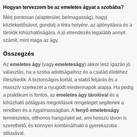
Hogyan tervezzem be az emeletes ágyat a szobába?
Mérj pontosan (alapterület, belmagasság), hagyj
közlekedősávot, gondolj a létra helyére, az ajtónyitásra és a
tárolók kihúzhatóságára. A jó elrendezés legalább annyit
számít, mint maga az ágy.
Összegzés
Az
emeletes ágy
(vagy
emeleteságy
) akkor lesz igazán jó
választás, ha a szoba adottságaihoz és a család életéhez
illeszkedik. A biztonságos korlát, a stabil feljárás és a
masszív szerkezet a nyugodt mindennapok alapja. Ha pedig
a praktikum is fontos, az
emeletes ágy tárolóval
és a
kihúzható pótágyas megoldások rengeteget segítenek a
rendben és a rugalmasságban. A
fenyő emeleteságy
természetes, otthonos hangulatot ad, ami hosszú távon is
szerethető, és könnyen kombinálható a gyerekszoba
stílusával.