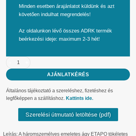
Minden esetben árajánlatot küldünk és azt
követően indulhat megrendelés!
Az oldalunkon lévő összes ADRK termék
beérkezési ideje: maximum 2-3 hét!
AJÁNLATKÉRÉS
Általános tájékoztató a szereléshez, fizetéshez és
legfőképpen a szállításhoz.
Kattints ide.
Szerelési útmutató letöltése (pdf)
Leírás: A háromszemélyes emeletes ágy ETAPO tökéletes