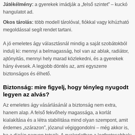
Játékélmény:
a gyerekek imádják a „felső szintet” – kuckó
hangulatot ad.
Okos tárolás:
több modell tárolóval, fiókkal vagy kihúzható
megoldással segít rendet tartani.
A jó emeletes ágy választásnál mindig a saját szobátokból
indulj ki: mennyi a belmagasság, hol van az ablak, radiátor,
ajtónyitás, mennyi hely marad közlekedni, és a gyerekek
hány évesek. A legjobb döntés az, ami egyszerre
biztonságos és élhető.
Biztonság: mire figyelj, hogy tényleg nyugodt
legyen az alvás?
Az emeletes ágy vásárlásánál a biztonság nem extra,
hanem alap. A felső fekvőhely magassága, a korlát
kialakítása és a létra stabilitása mind olyan szempont, amit
érdemes „szárazon”, józanul végiggondolni – még akkor is,