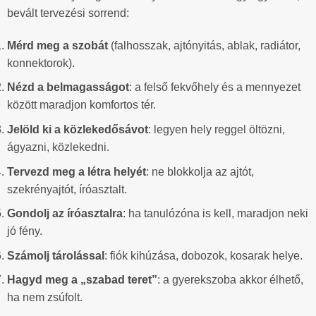
bevált tervezési sorrend:
Mérd meg a szobát
(falhosszak, ajtónyitás, ablak, radiátor,
konnektorok).
Nézd a belmagasságot
: a felső fekvőhely és a mennyezet
között maradjon komfortos tér.
Jelöld ki a közlekedősávot
: legyen hely reggel öltözni,
ágyazni, közlekedni.
Tervezd meg a létra helyét
: ne blokkolja az ajtót,
szekrényajtót, íróasztalt.
Gondolj az íróasztalra
: ha tanulózóna is kell, maradjon neki
jó fény.
Számolj tárolással
: fiók kihúzása, dobozok, kosarak helye.
Hagyd meg a „szabad teret”
: a gyerekszoba akkor élhető,
ha nem zsúfolt.