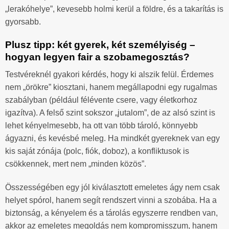
„lerakóhelye”, kevesebb holmi kerül a földre, és a takarítás is
gyorsabb.
Plusz tipp: két gyerek, két személyiség –
hogyan legyen fair a szobamegosztás?
Testvéreknél gyakori kérdés, hogy ki alszik felül. Érdemes
nem „örökre” kiosztani, hanem megállapodni egy rugalmas
szabályban (például félévente csere, vagy életkorhoz
igazítva). A felső szint sokszor „jutalom”, de az alsó szint is
lehet kényelmesebb, ha ott van több tároló, könnyebb
ágyazni, és kevésbé meleg. Ha mindkét gyereknek van egy
kis saját zónája (polc, fiók, doboz), a konfliktusok is
csökkennek, mert nem „minden közös”.
Összességében egy jól kiválasztott emeletes ágy nem csak
helyet spórol, hanem segít rendszert vinni a szobába. Ha a
biztonság, a kényelem és a tárolás egyszerre rendben van,
akkor az emeletes megoldás nem kompromisszum, hanem