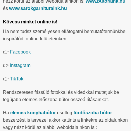
nézz körül az alábbi weboldalainkon is:
www.butoraink.hu
és
www.sarokgarnituraink.hu
Kövess minket online is!
Ha nem tudsz személyesen ellátogatni bemutatótermünkbe,
inspirálódj online felületeinken:
👉
Facebook
👉
Instagram
👉
TikTok
Rendszeresen frissülő fotókkal és videókkal mutatjuk be
legújabb elemes előszoba bútor összeállításainkat.
Ha
elemes konyhabútor
esetleg
fürdőszoba bútor
beszerzést is tervezel akkor kattints a linkekre az oldalunkon
vagy nézz körül az alábbi weboldalainkon is :