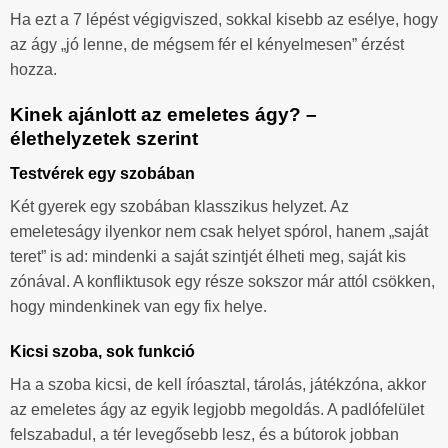
Ha ezt a 7 lépést végigviszed, sokkal kisebb az esélye, hogy
az ágy „jó lenne, de mégsem fér el kényelmesen” érzést
hozza.
Kinek ajánlott az emeletes ágy? –
élethelyzetek szerint
Testvérek egy szobában
Két gyerek egy szobában klasszikus helyzet. Az
emeleteságy ilyenkor nem csak helyet spórol, hanem „saját
teret” is ad: mindenki a saját szintjét élheti meg, saját kis
zónával. A konfliktusok egy része sokszor már attól csökken,
hogy mindenkinek van egy fix helye.
Kicsi szoba, sok funkció
Ha a szoba kicsi, de kell íróasztal, tárolás, játékzóna, akkor
az emeletes ágy az egyik legjobb megoldás. A padlófelület
felszabadul, a tér levegősebb lesz, és a bútorok jobban