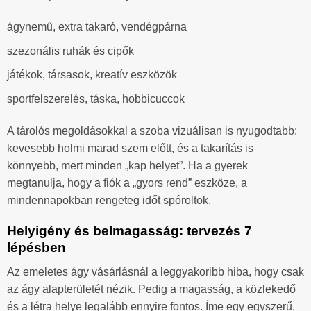
ágynemű, extra takaró, vendégpárna
szezonális ruhák és cipők
játékok, társasok, kreatív eszközök
sportfelszerelés, táska, hobbicuccok
A tárolós megoldásokkal a szoba vizuálisan is nyugodtabb:
kevesebb holmi marad szem előtt, és a takarítás is
könnyebb, mert minden „kap helyet”. Ha a gyerek
megtanulja, hogy a fiók a „gyors rend” eszköze, a
mindennapokban rengeteg időt spóroltok.
Helyigény és belmagasság: tervezés 7
lépésben
Az emeletes ágy vásárlásnál a leggyakoribb hiba, hogy csak
az ágy alapterületét nézik. Pedig a magasság, a közlekedő
és a létra helye legalább ennyire fontos. Íme egy egyszerű,