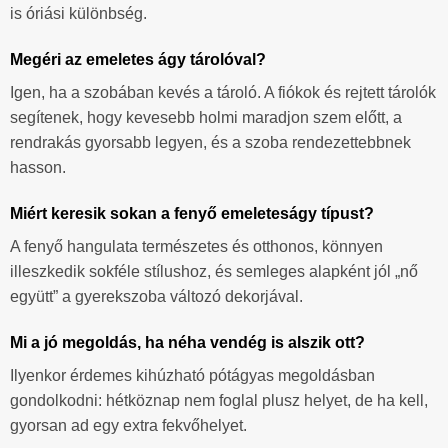
is óriási különbség.
Megéri az emeletes ágy tárolóval?
Igen, ha a szobában kevés a tároló. A fiókok és rejtett tárolók
segítenek, hogy kevesebb holmi maradjon szem előtt, a
rendrakás gyorsabb legyen, és a szoba rendezettebbnek
hasson.
Miért keresik sokan a fenyő emeleteságy típust?
A fenyő hangulata természetes és otthonos, könnyen
illeszkedik sokféle stílushoz, és semleges alapként jól „nő
együtt” a gyerekszoba változó dekorjával.
Mi a jó megoldás, ha néha vendég is alszik ott?
Ilyenkor érdemes kihúzható pótágyas megoldásban
gondolkodni: hétköznap nem foglal plusz helyet, de ha kell,
gyorsan ad egy extra fekvőhelyet.