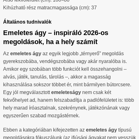
Kihúzható rész matracmagassága (cm): 37
Általános tudnivalók
Emeletes ágy – inspiráló 2026-os
megoldások, ha a hely számít
Az
emeletes ágy
az egyik legjobb „térnyerő” megoldás
gyerekszobába, vendégszobába vagy akár nyaralóba is.
Amikor egy szobában több funkciót kell összehangolni –
alvás, játék, tanulás, tárolás –, akkor a magasság
kihasználása sokszor többet ér, mint bármilyen bútorcsere.
Egy jól megválasztott
emeleteságy
nem csak két
fekvőhelyet ad, hanem felszabadítja a padlófelületet is: több
hely marad íróasztalnak, szekrénynek, játékzónának vagy
egyszerűen szabad mozgástérnek.
Ebben a kategóriában kifejezetten az
emeletes ágy
típusú
megoldásokra fókuszálunk (az ifjúsági ágyakat nem vesszük