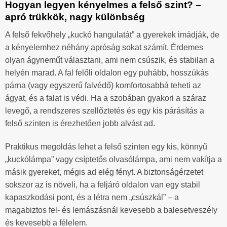
Hogyan legyen kényelmes a felső szint? –
apró trükkök, nagy különbség
A felső fekvőhely „kuckó hangulatát” a gyerekek imádják, de
a kényelemhez néhány apróság sokat számít. Érdemes
olyan ágyneműt választani, ami nem csúszik, és stabilan a
helyén marad. A fal felőli oldalon egy puhább, hosszúkás
párna (vagy egyszerű falvédő) komfortosabbá teheti az
ágyat, és a falat is védi. Ha a szobában gyakori a száraz
levegő, a rendszeres szellőztetés és egy kis párásítás a
felső szinten is érezhetően jobb alvást ad.
Praktikus megoldás lehet a felső szinten egy kis, könnyű
„kuckólámpa” vagy csíptetős olvasólámpa, ami nem vakítja a
másik gyereket, mégis ad elég fényt. A biztonságérzetet
sokszor az is növeli, ha a feljáró oldalon van egy stabil
kapaszkodási pont, és a létra nem „csúszkál” – a
magabiztos fel- és lemászásnál kevesebb a balesetveszély
és kevesebb a félelem.