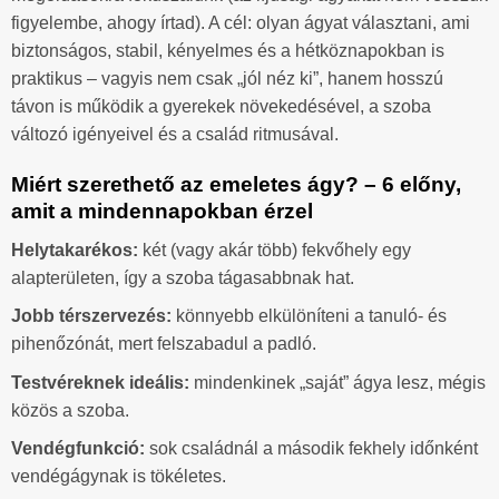
figyelembe, ahogy írtad). A cél: olyan ágyat választani, ami
biztonságos, stabil, kényelmes és a hétköznapokban is
praktikus – vagyis nem csak „jól néz ki”, hanem hosszú
távon is működik a gyerekek növekedésével, a szoba
változó igényeivel és a család ritmusával.
Miért szerethető az emeletes ágy? – 6 előny,
amit a mindennapokban érzel
Helytakarékos:
két (vagy akár több) fekvőhely egy
alapterületen, így a szoba tágasabbnak hat.
Jobb térszervezés:
könnyebb elkülöníteni a tanuló- és
pihenőzónát, mert felszabadul a padló.
Testvéreknek ideális:
mindenkinek „saját” ágya lesz, mégis
közös a szoba.
Vendégfunkció:
sok családnál a második fekhely időnként
vendégágynak is tökéletes.