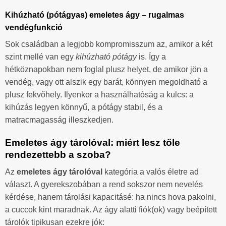
Kihúzható (pótágyas) emeletes ágy – rugalmas
vendégfunkció
Sok családban a legjobb kompromisszum az, amikor a két
szint mellé van egy
kihúzható pótágy
is. Így a
hétköznapokban nem foglal plusz helyet, de amikor jön a
vendég, vagy ott alszik egy barát, könnyen megoldható a
plusz fekvőhely. Ilyenkor a használhatóság a kulcs: a
kihúzás legyen könnyű, a pótágy stabil, és a
matracmagasság illeszkedjen.
Emeletes ágy tárolóval: miért lesz tőle
rendezettebb a szoba?
Az
emeletes ágy tárolóval
kategória a valós életre ad
választ. A gyerekszobában a rend sokszor nem nevelés
kérdése, hanem tárolási kapacitásé: ha nincs hova pakolni,
a cuccok kint maradnak. Az ágy alatti fiók(ok) vagy beépített
tárolók tipikusan ezekre jók: