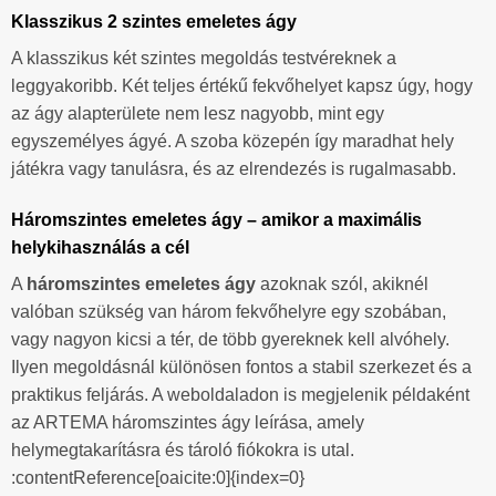
Klasszikus 2 szintes emeletes ágy
A klasszikus két szintes megoldás testvéreknek a
leggyakoribb. Két teljes értékű fekvőhelyet kapsz úgy, hogy
az ágy alapterülete nem lesz nagyobb, mint egy
egyszemélyes ágyé. A szoba közepén így maradhat hely
játékra vagy tanulásra, és az elrendezés is rugalmasabb.
Háromszintes emeletes ágy – amikor a maximális
helykihasználás a cél
A
háromszintes emeletes ágy
azoknak szól, akiknél
valóban szükség van három fekvőhelyre egy szobában,
vagy nagyon kicsi a tér, de több gyereknek kell alvóhely.
Ilyen megoldásnál különösen fontos a stabil szerkezet és a
praktikus feljárás. A weboldaladon is megjelenik példaként
az ARTEMA háromszintes ágy leírása, amely
helymegtakarításra és tároló fiókokra is utal.
:contentReference[oaicite:0]{index=0}