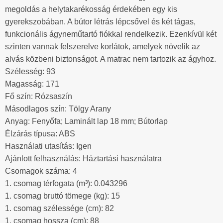
megoldás a helytakarékosság érdekében egy kis
gyerekszobában. A bútor létrás lépcsővel és két tágas,
funkcionális ágyneműtartó fiókkal rendelkezik. Ezenkívül két
szinten vannak felszerelve korlátok, amelyek növelik az
alvás közbeni biztonságot. A matrac nem tartozik az ágyhoz.
Szélesség: 93
Magasság: 171
Fő szín: Rózsaszín
Másodlagos szín: Tölgy Arany
Anyag: Fenyőfa; Laminált lap 18 mm; Bútorlap
Élzárás típusa: ABS
Használati utasítás: Igen
Ajánlott felhasználás: Háztartási használatra
Csomagok száma: 4
1. csomag térfogata (m³): 0.043296
1. csomag bruttó tömege (kg): 15
1. csomag szélessége (cm): 82
1. csomag hossza (cm): 88