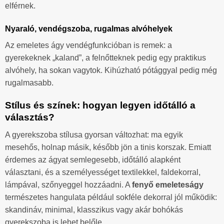
elférnek.
Nyaraló, vendégszoba, rugalmas alvóhelyek
Az emeletes ágy vendégfunkcióban is remek: a
gyerekeknek „kaland”, a felnőtteknek pedig egy praktikus
alvóhely, ha sokan vagytok. Kihúzható pótággyal pedig még
rugalmasabb.
Stílus és színek: hogyan legyen időtálló a
választás?
A gyerekszoba stílusa gyorsan változhat: ma egyik
mesehős, holnap másik, később jön a tinis korszak. Emiatt
érdemes az ágyat semlegesebb, időtálló alapként
választani, és a személyességet textilekkel, faldekorral,
lámpával, szőnyeggel hozzáadni. A
fenyő emeleteságy
természetes hangulata például sokféle dekorral jól működik:
skandináv, minimal, klasszikus vagy akár bohókás
gyerekszoba is lehet belőle.