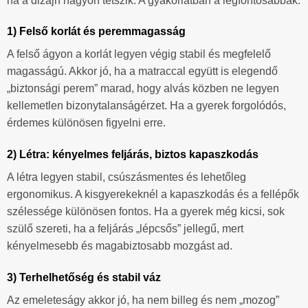
ha a dizájn nagyon tetszik. A gyakorlatban a legfontosabbak:
1) Felső korlát és peremmagasság
A felső ágyon a korlát legyen végig stabil és megfelelő
magasságú. Akkor jó, ha a matraccal együtt is elegendő
„biztonsági perem” marad, hogy alvás közben ne legyen
kellemetlen bizonytalanságérzet. Ha a gyerek forgolódós,
érdemes különösen figyelni erre.
2) Létra: kényelmes feljárás, biztos kapaszkodás
A létra legyen stabil, csúszásmentes és lehetőleg
ergonomikus. A kisgyerekeknél a kapaszkodás és a fellépők
szélessége különösen fontos. Ha a gyerek még kicsi, sok
szülő szereti, ha a feljárás „lépcsős” jellegű, mert
kényelmesebb és magabiztosabb mozgást ad.
3) Terhelhetőség és stabil váz
Az emeleteságy akkor jó, ha nem billeg és nem „mozog”