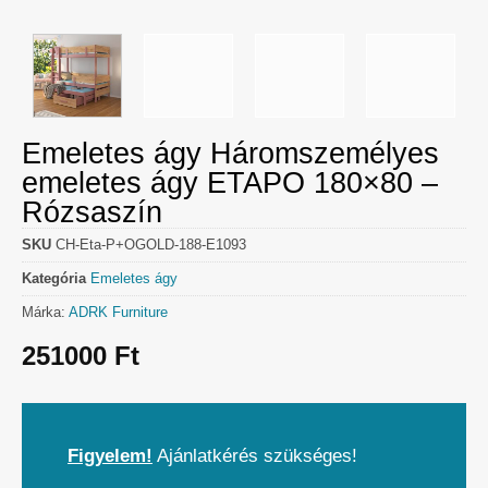
Emeletes ágy Háromszemélyes
emeletes ágy ETAPO 180×80 –
Rózsaszín
SKU
CH-Eta-P+OGOLD-188-E1093
Kategória
Emeletes ágy
Márka:
ADRK Furniture
251000
Ft
Figyelem!
Ajánlatkérés szükséges!