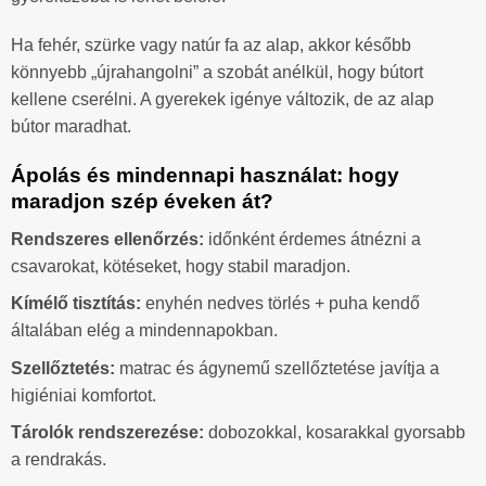
Ha fehér, szürke vagy natúr fa az alap, akkor később
könnyebb „újrahangolni” a szobát anélkül, hogy bútort
kellene cserélni. A gyerekek igénye változik, de az alap
bútor maradhat.
Ápolás és mindennapi használat: hogy
maradjon szép éveken át?
Rendszeres ellenőrzés:
időnként érdemes átnézni a
csavarokat, kötéseket, hogy stabil maradjon.
Kímélő tisztítás:
enyhén nedves törlés + puha kendő
általában elég a mindennapokban.
Szellőztetés:
matrac és ágynemű szellőztetése javítja a
higiéniai komfortot.
Tárolók rendszerezése:
dobozokkal, kosarakkal gyorsabb
a rendrakás.