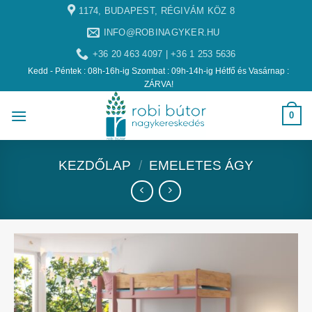
1174, BUDAPEST, RÉGIVÁM KÖZ 8
INFO@ROBINAGYKER.HU
+36 20 463 4097 | +36 1 253 5636
Kedd - Péntek : 08h-16h-ig Szombat : 09h-14h-ig Hétfő és Vasárnap :
ZÁRVA!
0
KEZDŐLAP
/
EMELETES ÁGY