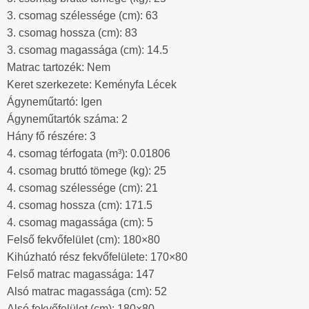
3. csomag szélessége (cm): 63
3. csomag hossza (cm): 83
3. csomag magassága (cm): 14.5
Matrac tartozék: Nem
Keret szerkezete: Keményfa Lécek
Ágyneműtartó: Igen
Ágyneműtartók száma: 2
Hány fő részére: 3
4. csomag térfogata (m³): 0.01806
4. csomag bruttó tömege (kg): 25
4. csomag szélessége (cm): 21
4. csomag hossza (cm): 171.5
4. csomag magassága (cm): 5
Felső fekvőfelület (cm): 180×80
Kihúzható rész fekvőfelülete: 170×80
Felső matrac magassága: 147
Alsó matrac magassága (cm): 52
Alsó fekvőfelület (cm): 180×80