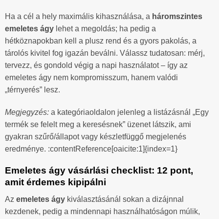
Ha a cél a hely maximális kihasználása, a
háromszintes
emeletes ágy
lehet a megoldás; ha pedig a
hétköznapokban kell a plusz rend és a gyors pakolás, a
tárolós kivitel fog igazán beválni. Válassz tudatosan: mérj,
tervezz, és gondold végig a napi használatot – így az
emeletes ágy nem kompromisszum, hanem valódi
„térnyerés” lesz.
Megjegyzés:
a kategóriaoldalon jelenleg a listázásnál „Egy
termék se felelt meg a keresésnek” üzenet látszik, ami
gyakran szűrő/állapot vagy készletfüggő megjelenés
eredménye. :contentReference[oaicite:1]{index=1}
Emeletes ágy vásárlási checklist: 12 pont,
amit érdemes kipipálni
Az
emeletes ágy
kiválasztásánál sokan a dizájnnal
kezdenek, pedig a mindennapi használhatóságon múlik,