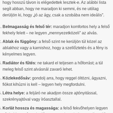
hogy hosszú távon is elégedettek lesztek-e. Az alábbi lista
segít abban, hogy ne maradjon ki semmi, és ne utólag
derüljön ki, hogy „jó az ágy, csak a szobába nem ideális”.
Belmagasság és felső tér:
maradjon komfortos hely a felső
fekhely felett – ne legyen „mennyezetközeli” az alvás.
Ablak és függöny:
a felső szint ne kerüljön túl közel az
ablakhoz vagy a karnishoz, hogy a szellőztetés és a fény is
kényelmes legyen.
Radiátor és fűtés:
ne takard el teljesen a hőforrást; a túl
meleg felső szint alvásnál zavaró lehet.
Közlekedősáv:
gondolj arra, hogy reggel öltözni, ágyazni,
fiókot kihúzni is kell – legyen hely megfordulni.
Létra helye:
a feljáró ne akadjon össze ajtónyitással,
szekrényajtóval vagy íróasztallal.
Korlát hossza és magassága:
a felső fekvőhelyen legyen