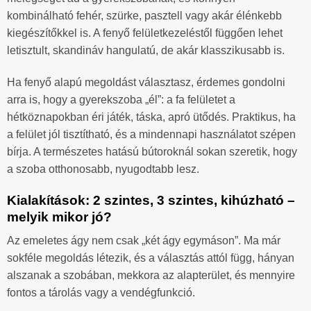
kombinálható fehér, szürke, pasztell vagy akár élénkebb
kiegészítőkkel is. A fenyő felületkezeléstől függően lehet
letisztult, skandináv hangulatú, de akár klasszikusabb is.
Ha fenyő alapú megoldást választasz, érdemes gondolni
arra is, hogy a gyerekszoba „él”: a fa felületet a
hétköznapokban éri játék, táska, apró ütődés. Praktikus, ha
a felület jól tisztítható, és a mindennapi használatot szépen
bírja. A természetes hatású bútoroknál sokan szeretik, hogy
a szoba otthonosabb, nyugodtabb lesz.
Kialakítások: 2 szintes, 3 szintes, kihúzható –
melyik mikor jó?
Az emeletes ágy nem csak „két ágy egymáson”. Ma már
sokféle megoldás létezik, és a választás attól függ, hányan
alszanak a szobában, mekkora az alapterület, és mennyire
fontos a tárolás vagy a vendégfunkció.