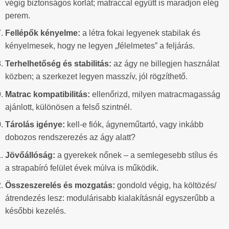
végig biztonságos korlát; matraccal együtt is maradjon elég
perem.
Fellépők kényelme:
a létra fokai legyenek stabilak és
kényelmesek, hogy ne legyen „félelmetes” a feljárás.
Terhelhetőség és stabilitás:
az ágy ne billegjen használat
közben; a szerkezet legyen masszív, jól rögzíthető.
Matrac kompatibilitás:
ellenőrizd, milyen matracmagasság
ajánlott, különösen a felső szintnél.
Tárolás igénye:
kell-e fiók, ágyneműtartó, vagy inkább
dobozos rendszerezés az ágy alatt?
Jövőállóság:
a gyerekek nőnek – a semlegesebb stílus és
a strapabíró felület évek múlva is működik.
Összeszerelés és mozgatás:
gondold végig, ha költözés/
átrendezés lesz: modulárisabb kialakításnál egyszerűbb a
későbbi kezelés.