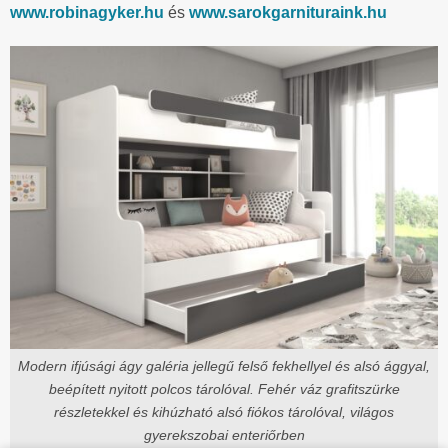
www.robinagyker.hu
és
www.sarokgarnituraink.hu
Modern ifjúsági ágy galéria jellegű felső fekhellyel és alsó ággyal,
beépített nyitott polcos tárolóval. Fehér váz grafitszürke
részletekkel és kihúzható alsó fiókos tárolóval, világos
gyerekszobai enteriőrben