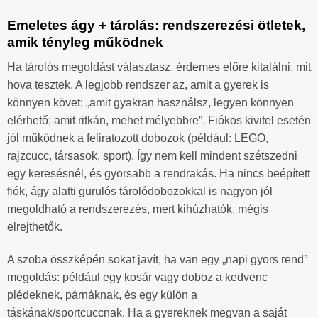
Emeletes ágy + tárolás: rendszerezési ötletek,
amik tényleg működnek
Ha tárolós megoldást választasz, érdemes előre kitalálni, mit
hova tesztek. A legjobb rendszer az, amit a gyerek is
könnyen követ: „amit gyakran használsz, legyen könnyen
elérhető; amit ritkán, mehet mélyebbre”. Fiókos kivitel esetén
jól működnek a feliratozott dobozok (például: LEGO,
rajzcucc, társasok, sport). Így nem kell mindent szétszedni
egy keresésnél, és gyorsabb a rendrakás. Ha nincs beépített
fiók, ágy alatti gurulós tárolódobozokkal is nagyon jól
megoldható a rendszerezés, mert kihúzhatók, mégis
elrejthetők.
A szoba összképén sokat javít, ha van egy „napi gyors rend”
megoldás: például egy kosár vagy doboz a kedvenc
plédeknek, párnáknak, és egy külön a
táskának/sportcuccnak. Ha a gyereknek megvan a saját