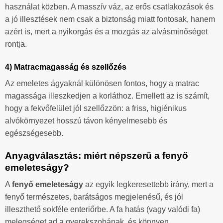
használat közben. A masszív váz, az erős csatlakozások és
a jó illesztések nem csak a biztonság miatt fontosak, hanem
azért is, mert a nyikorgás és a mozgás az alvásminőséget
rontja.
4) Matracmagasság és szellőzés
Az emeletes ágyaknál különösen fontos, hogy a matrac
magassága illeszkedjen a korláthoz. Emellett az is számít,
hogy a fekvőfelület jól szellőzzön: a friss, higiénikus
alvókörnyezet hosszú távon kényelmesebb és
egészségesebb.
Anyagválasztás: miért népszerű a fenyő
emeleteságy?
A
fenyő emeleteságy
az egyik legkeresettebb irány, mert a
fenyő természetes, barátságos megjelenésű, és jól
illeszthető sokféle enteriőrbe. A fa hatás (vagy valódi fa)
melegséget ad a gyerekszobának, és könnyen