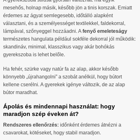
mesehős, holnap másik, később jön a tinis korszak. Emiatt
érdemes az ágyat semlegesebb, időtálló alapként
választani, és a személyességet textilekkel, faldekorral,
lámpával, szőnyeggel hozzáadni. A
fenyő emeleteságy
természetes hangulata például sokféle dekorral jól működik:
skandináv, minimal, klasszikus vagy akár bohókás
gyerekszoba is lehet belőle.
Ha fehér, szürke vagy natúr fa az alap, akkor később
könnyebb „újrahangolni” a szobát anélkül, hogy bútort
kellene cserélni. A gyerekek igénye változik, de az alap
bútor maradhat.
Ápolás és mindennapi használat: hogy
maradjon szép éveken át?
Rendszeres ellenőrzés:
időnként érdemes átnézni a
csavarokat, kötéseket, hogy stabil maradjon.