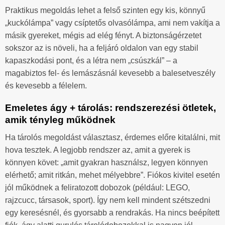
Praktikus megoldás lehet a felső szinten egy kis, könnyű
„kuckólámpa” vagy csíptetős olvasólámpa, ami nem vakítja a
másik gyereket, mégis ad elég fényt. A biztonságérzetet
sokszor az is növeli, ha a feljáró oldalon van egy stabil
kapaszkodási pont, és a létra nem „csúszkál” – a
magabiztos fel- és lemászásnál kevesebb a balesetveszély
és kevesebb a félelem.
Emeletes ágy + tárolás: rendszerezési ötletek,
amik tényleg működnek
Ha tárolós megoldást választasz, érdemes előre kitalálni, mit
hova tesztek. A legjobb rendszer az, amit a gyerek is
könnyen követ: „amit gyakran használsz, legyen könnyen
elérhető; amit ritkán, mehet mélyebbre”. Fiókos kivitel esetén
jól működnek a feliratozott dobozok (például: LEGO,
rajzcucc, társasok, sport). Így nem kell mindent szétszedni
egy keresésnél, és gyorsabb a rendrakás. Ha nincs beépített