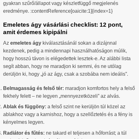
gyakran szűrő/állapot vagy készletfüggő megjelenés
eredménye. :contentReference[oaicite:1]{index=1}
Emeletes ágy vásárlási checklist: 12 pont,
amit érdemes kipipálni
Az
emeletes ágy
kiválasztásánál sokan a dizájnnal
kezdenek, pedig a mindennapi használhatóságon múlik,
hogy hosszú távon is elégedettek lesztek-e. Az alábbi lista
segít abban, hogy ne maradjon ki semmi, és ne utólag
derüljön ki, hogy „jó az ágy, csak a szobába nem ideális”.
Belmagasság és felső tér:
maradjon komfortos hely a felső
fekhely felett – ne legyen „mennyezetközeli” az alvás.
Ablak és függöny:
a felső szint ne kerüljön túl közel az
ablakhoz vagy a karnishoz, hogy a szellőztetés és a fény is
kényelmes legyen.
Radiátor és fűtés:
ne takard el teljesen a hőforrást; a túl