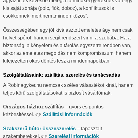
ágyazni, és kevésbé meleg. Ha mindkét gyereknek van egy
kis saját zónája (polc, fiók, doboz), a konfliktusok is
csökkennek, mert nem „minden közös”.
Összességében egy jól kiválasztott emeletes ágy nem csak
helyet spórol, hanem segít rendszert vinni a szobába. Ha a
biztonság, a kényelem és a tárolás egyszerre rendben van,
akkor az emeletes megoldás nem kompromisszum, hanem
kifejezetten okos döntés lesz a mindennapokban.
Szolgáltatásaink: szállítás, szerelés és tanácsadás
A Robinagyker.hu nemcsak széles választékot kínál, hanem
teljes körű szolgáltatásokat is biztosít vásárlóinak:
Országos házhoz szállítás
– gyors és pontos
kézbesítéssel. 👉
Szállítási információk
Szakszerű bútor összeszerelés
– tapasztalt
szakemberekkel. 👉
Szerelési információk