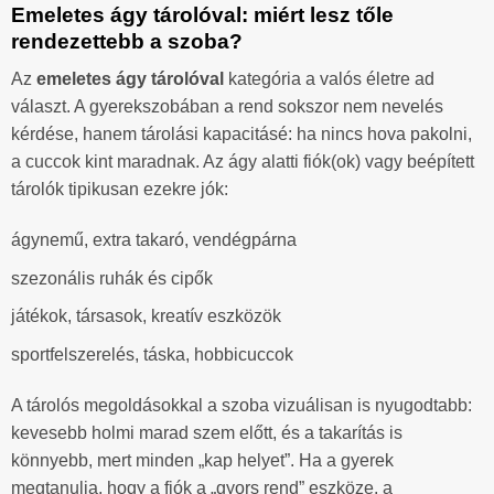
Emeletes ágy tárolóval: miért lesz tőle
rendezettebb a szoba?
Az
emeletes ágy tárolóval
kategória a valós életre ad
választ. A gyerekszobában a rend sokszor nem nevelés
kérdése, hanem tárolási kapacitásé: ha nincs hova pakolni,
a cuccok kint maradnak. Az ágy alatti fiók(ok) vagy beépített
tárolók tipikusan ezekre jók:
ágynemű, extra takaró, vendégpárna
szezonális ruhák és cipők
játékok, társasok, kreatív eszközök
sportfelszerelés, táska, hobbicuccok
A tárolós megoldásokkal a szoba vizuálisan is nyugodtabb:
kevesebb holmi marad szem előtt, és a takarítás is
könnyebb, mert minden „kap helyet”. Ha a gyerek
megtanulja, hogy a fiók a „gyors rend” eszköze, a