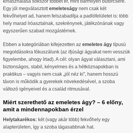
kihasználása sokszor többet ér, mint bármilyen bútorcsere.
Egy jól megválasztott
emeleteságy
nem csak két
fekvőhelyet ad, hanem felszabadítja a padlófelületet is: több
hely marad íróasztalnak, szekrénynek, játékzónának vagy
egyszerűen szabad mozgástérnek.
Ebben a kategóriában kifejezetten az
emeletes ágy
típusú
megoldásokra fókuszálunk (az ifjúsági ágyakat nem vesszük
figyelembe, ahogy írtad). A cél: olyan ágyat választani, ami
biztonságos, stabil, kényelmes és a hétköznapokban is
praktikus – vagyis nem csak „jól néz ki”, hanem hosszú
távon is működik a gyerekek növekedésével, a szoba
változó igényeivel és a család ritmusával.
Miért szerethető az emeletes ágy? – 6 előny,
amit a mindennapokban érzel
Helytakarékos:
két (vagy akár több) fekvőhely egy
alapterületen, így a szoba tágasabbnak hat.