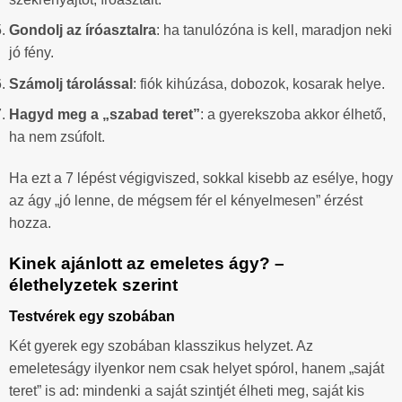
Gondolj az íróasztalra
: ha tanulózóna is kell, maradjon neki
jó fény.
Számolj tárolással
: fiók kihúzása, dobozok, kosarak helye.
Hagyd meg a „szabad teret”
: a gyerekszoba akkor élhető,
ha nem zsúfolt.
Ha ezt a 7 lépést végigviszed, sokkal kisebb az esélye, hogy
az ágy „jó lenne, de mégsem fér el kényelmesen” érzést
hozza.
Kinek ajánlott az emeletes ágy? –
élethelyzetek szerint
Testvérek egy szobában
Két gyerek egy szobában klasszikus helyzet. Az
emeleteságy ilyenkor nem csak helyet spórol, hanem „saját
teret” is ad: mindenki a saját szintjét élheti meg, saját kis