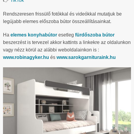
👉
TikTok
Rendszeresen frissülő fotókkal és videókkal mutatjuk be
legújabb elemes előszoba bútor összeállításainkat.
Ha
elemes konyhabútor
esetleg
fürdőszoba bútor
beszerzést is tervezel akkor kattints a linkekre az oldalunkon
vagy nézz körül az alábbi weboldalainkon is :
www.robinagyker.hu
és
www.sarokgarnituraink.hu