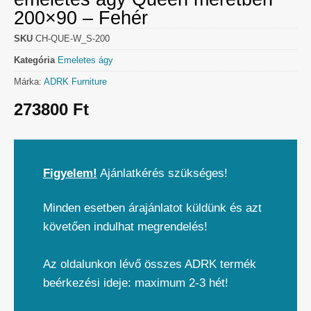
200×90 – Fehér
SKU
CH-QUE-W_S-200
Kategória
Emeletes ágy
Márka:
ADRK Furniture
273800
Ft
Figyelem!
Ajánlatkérés szükséges!
Minden esetben árajánlatot küldünk és azt
követően indulhat megrendelés!
Az oldalunkon lévő összes ADRK termék
beérkezési ideje: maximum 2-3 hét!