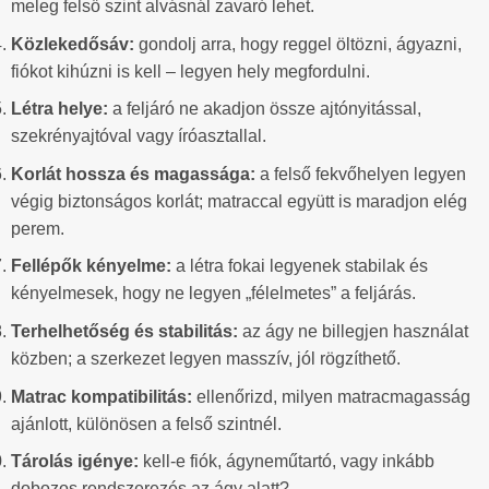
meleg felső szint alvásnál zavaró lehet.
Közlekedősáv:
gondolj arra, hogy reggel öltözni, ágyazni,
fiókot kihúzni is kell – legyen hely megfordulni.
Létra helye:
a feljáró ne akadjon össze ajtónyitással,
szekrényajtóval vagy íróasztallal.
Korlát hossza és magassága:
a felső fekvőhelyen legyen
végig biztonságos korlát; matraccal együtt is maradjon elég
perem.
Fellépők kényelme:
a létra fokai legyenek stabilak és
kényelmesek, hogy ne legyen „félelmetes” a feljárás.
Terhelhetőség és stabilitás:
az ágy ne billegjen használat
közben; a szerkezet legyen masszív, jól rögzíthető.
Matrac kompatibilitás:
ellenőrizd, milyen matracmagasság
ajánlott, különösen a felső szintnél.
Tárolás igénye:
kell-e fiók, ágyneműtartó, vagy inkább
dobozos rendszerezés az ágy alatt?