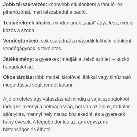
Jobb térszervezés:
könnyebb elkülöníteni a tanuló- és
pihenőzónát, mert felszabadul a padló.
Testvéreknek ideális:
mindenkinek „saját” ágya lesz, mégis
közös a szoba.
Vendégfunkció:
sok családnál a második fekhely időnként
vendégágynak is tökéletes.
Játékélmény:
a gyerekek imádják a „felső szintet” – kuckó
hangulatot ad.
Okos tárolás:
több modell tárolóval, fiókkal vagy kihúzható
megoldással segít rendet tartani.
A jó emeletes ágy választásnál mindig a saját szobátokból
indulj ki: mennyi a belmagasság, hol van az ablak, radiátor,
ajtónyitás, mennyi hely marad közlekedni, és a gyerekek
hány évesek. A legjobb döntés az, ami egyszerre
biztonságos és élhető.