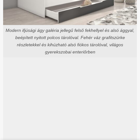
Modern ifjúsági ágy galéria jellegű felső fekhellyel és alsó ággyal,
beépített nyitott polcos tárolóval. Fehér váz grafitszürke
részletekkel és kihúzható alsó fiókos tárolóval, világos
gyerekszobai enteriőrben