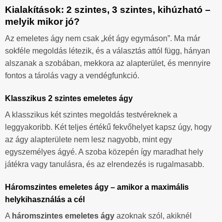
Kialakítások: 2 szintes, 3 szintes, kihúzható –
melyik mikor jó?
Az emeletes ágy nem csak „két ágy egymáson”. Ma már
sokféle megoldás létezik, és a választás attól függ, hányan
alszanak a szobában, mekkora az alapterület, és mennyire
fontos a tárolás vagy a vendégfunkció.
Klasszikus 2 szintes emeletes ágy
A klasszikus két szintes megoldás testvéreknek a
leggyakoribb. Két teljes értékű fekvőhelyet kapsz úgy, hogy
az ágy alapterülete nem lesz nagyobb, mint egy
egyszemélyes ágyé. A szoba közepén így maradhat hely
játékra vagy tanulásra, és az elrendezés is rugalmasabb.
Háromszintes emeletes ágy – amikor a maximális
helykihasználás a cél
A
háromszintes emeletes ágy
azoknak szól, akiknél