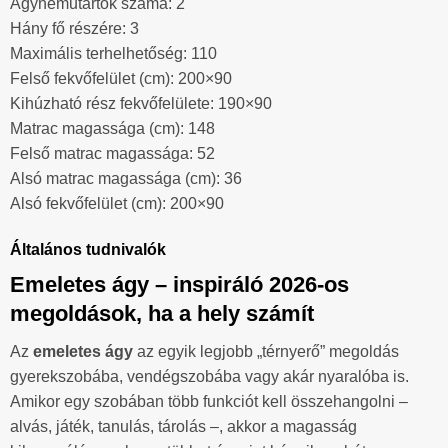
Ágyneműtartók száma: 2
Hány fő részére: 3
Maximális terhelhetőség: 110
Felső fekvőfelület (cm): 200×90
Kihúzható rész fekvőfelülete: 190×90
Matrac magassága (cm): 148
Felső matrac magassága: 52
Alsó matrac magassága (cm): 36
Alsó fekvőfelület (cm): 200×90
Általános tudnivalók
Emeletes ágy – inspiráló 2026-os
megoldások, ha a hely számít
Az
emeletes ágy
az egyik legjobb „térnyerő” megoldás
gyerekszobába, vendégszobába vagy akár nyaralóba is.
Amikor egy szobában több funkciót kell összehangolni –
alvás, játék, tanulás, tárolás –, akkor a magasság