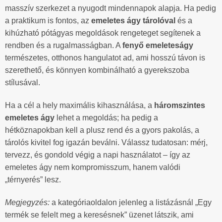
masszív szerkezet a nyugodt mindennapok alapja. Ha pedig
a praktikum is fontos, az
emeletes ágy tárolóval
és a
kihúzható pótágyas megoldások rengeteget segítenek a
rendben és a rugalmasságban. A
fenyő emeleteságy
természetes, otthonos hangulatot ad, ami hosszú távon is
szerethető, és könnyen kombinálható a gyerekszoba
stílusával.
Ha a cél a hely maximális kihasználása, a
háromszintes
emeletes ágy
lehet a megoldás; ha pedig a
hétköznapokban kell a plusz rend és a gyors pakolás, a
tárolós kivitel fog igazán beválni. Válassz tudatosan: mérj,
tervezz, és gondold végig a napi használatot – így az
emeletes ágy nem kompromisszum, hanem valódi
„térnyerés” lesz.
Megjegyzés:
a kategóriaoldalon jelenleg a listázásnál „Egy
termék se felelt meg a keresésnek” üzenet látszik, ami