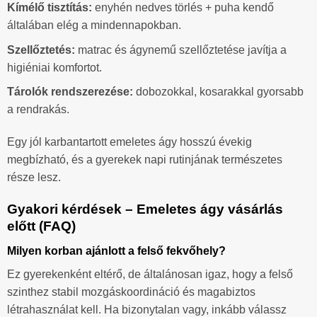
Kímélő tisztítás:
enyhén nedves törlés + puha kendő
általában elég a mindennapokban.
Szellőztetés:
matrac és ágynemű szellőztetése javítja a
higiéniai komfortot.
Tárolók rendszerezése:
dobozokkal, kosarakkal gyorsabb
a rendrakás.
Egy jól karbantartott emeletes ágy hosszú évekig
megbízható, és a gyerekek napi rutinjának természetes
része lesz.
Gyakori kérdések – Emeletes ágy vásárlás
előtt (FAQ)
Milyen korban ajánlott a felső fekvőhely?
Ez gyerekenként eltérő, de általánosan igaz, hogy a felső
szinthez stabil mozgáskoordináció és magabiztos
létrahasználat kell. Ha bizonytalan vagy, inkább válassz