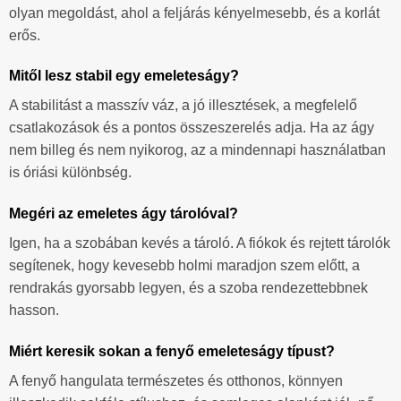
olyan megoldást, ahol a feljárás kényelmesebb, és a korlát
erős.
Mitől lesz stabil egy emeleteságy?
A stabilitást a masszív váz, a jó illesztések, a megfelelő
csatlakozások és a pontos összeszerelés adja. Ha az ágy
nem billeg és nem nyikorog, az a mindennapi használatban
is óriási különbség.
Megéri az emeletes ágy tárolóval?
Igen, ha a szobában kevés a tároló. A fiókok és rejtett tárolók
segítenek, hogy kevesebb holmi maradjon szem előtt, a
rendrakás gyorsabb legyen, és a szoba rendezettebbnek
hasson.
Miért keresik sokan a fenyő emeleteságy típust?
A fenyő hangulata természetes és otthonos, könnyen