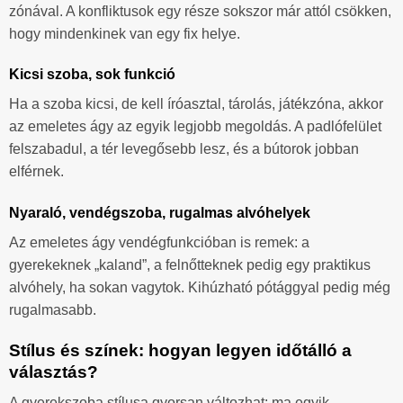
zónával. A konfliktusok egy része sokszor már attól csökken,
hogy mindenkinek van egy fix helye.
Kicsi szoba, sok funkció
Ha a szoba kicsi, de kell íróasztal, tárolás, játékzóna, akkor
az emeletes ágy az egyik legjobb megoldás. A padlófelület
felszabadul, a tér levegősebb lesz, és a bútorok jobban
elférnek.
Nyaraló, vendégszoba, rugalmas alvóhelyek
Az emeletes ágy vendégfunkcióban is remek: a
gyerekeknek „kaland”, a felnőtteknek pedig egy praktikus
alvóhely, ha sokan vagytok. Kihúzható pótággyal pedig még
rugalmasabb.
Stílus és színek: hogyan legyen időtálló a
választás?
A gyerekszoba stílusa gyorsan változhat: ma egyik