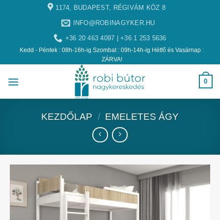
1174, BUDAPEST, RÉGIVÁM KÖZ 8
INFO@ROBINAGYKER.HU
+36 20 463 4097 | +36 1 253 5636
Kedd - Péntek : 08h-16h-ig Szombat : 09h-14h-ig Hétfő és Vasárnap :
ZÁRVA!
0
KEZDŐLAP
/
EMELETES ÁGY