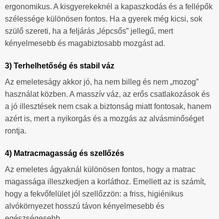
ergonomikus. A kisgyerekeknél a kapaszkodás és a fellépők
szélessége különösen fontos. Ha a gyerek még kicsi, sok
szülő szereti, ha a feljárás „lépcsős” jellegű, mert
kényelmesebb és magabiztosabb mozgást ad.
3) Terhelhetőség és stabil váz
Az emeleteságy akkor jó, ha nem billeg és nem „mozog”
használat közben. A masszív váz, az erős csatlakozások és
a jó illesztések nem csak a biztonság miatt fontosak, hanem
azért is, mert a nyikorgás és a mozgás az alvásminőséget
rontja.
4) Matracmagasság és szellőzés
Az emeletes ágyaknál különösen fontos, hogy a matrac
magassága illeszkedjen a korláthoz. Emellett az is számít,
hogy a fekvőfelület jól szellőzzön: a friss, higiénikus
alvókörnyezet hosszú távon kényelmesebb és
egészségesebb.