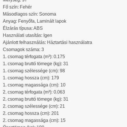
Fő szín: Fehér
Másodlagos szín: Sonoma
Anyag: Fenyőfa, Laminált lapok
Élzárás típusa: ABS
Használati utasítás: Igen
Ajánlott felhasználás: Háztartási használatra
Csomagok száma: 3
1. csomag térfogata (m³): 0.175
1. csomag bruttó tömege (kg): 31
1. csomag szélessége (cm): 98
1. csomag hossza (cm): 179
1. csomag magassága (cm): 10
2. csomag térfogata (m³): 0.063
2. csomag bruttó tömege (kg): 31
2. csomag szélessége (cm): 21
2. csomag hossza (cm): 201
2. csomag magassága (cm): 15