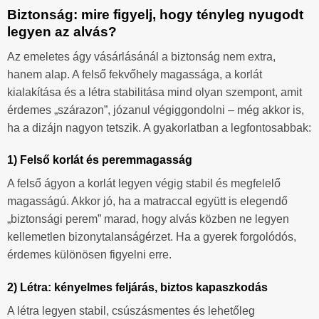
Biztonság: mire figyelj, hogy tényleg nyugodt
legyen az alvás?
Az emeletes ágy vásárlásánál a biztonság nem extra,
hanem alap. A felső fekvőhely magassága, a korlát
kialakítása és a létra stabilitása mind olyan szempont, amit
érdemes „szárazon”, józanul végiggondolni – még akkor is,
ha a dizájn nagyon tetszik. A gyakorlatban a legfontosabbak:
1) Felső korlát és peremmagasság
A felső ágyon a korlát legyen végig stabil és megfelelő
magasságú. Akkor jó, ha a matraccal együtt is elegendő
„biztonsági perem” marad, hogy alvás közben ne legyen
kellemetlen bizonytalanságérzet. Ha a gyerek forgolódós,
érdemes különösen figyelni erre.
2) Létra: kényelmes feljárás, biztos kapaszkodás
A létra legyen stabil, csúszásmentes és lehetőleg