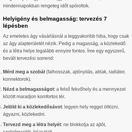
mindennapokban rengeteg időt spóroltok.
Helyigény és belmagasság: tervezés 7
lépésben
Az emeletes ágy vásárlásnál a leggyakoribb hiba, hogy csak
az ágy alapterületét nézik. Pedig a magasság, a közlekedő
és a létra helye legalább ennyire fontos. Íme egy egyszerű,
bevált tervezési sorrend:
Mérd meg a szobát
(falhosszak, ajtónyitás, ablak, radiátor,
konnektorok).
Nézd a belmagasságot
: a felső fekvőhely és a mennyezet
között maradjon komfortos tér.
Jelöld ki a közlekedősávot
: legyen hely reggel öltözni,
ágyazni, közlekedni.
Tervezd meg a létra helyét
: ne blokkolja az ajtót,
szekrényajtót, íróasztalt.