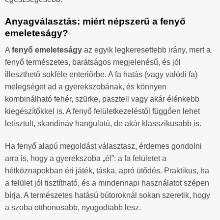
Anyagválasztás: miért népszerű a fenyő
emeleteságy?
A
fenyő emeleteságy
az egyik legkeresettebb irány, mert a
fenyő természetes, barátságos megjelenésű, és jól
illeszthető sokféle enteriőrbe. A fa hatás (vagy valódi fa)
melegséget ad a gyerekszobának, és könnyen
kombinálható fehér, szürke, pasztell vagy akár élénkebb
kiegészítőkkel is. A fenyő felületkezeléstől függően lehet
letisztult, skandináv hangulatú, de akár klasszikusabb is.
Ha fenyő alapú megoldást választasz, érdemes gondolni
arra is, hogy a gyerekszoba „él”: a fa felületet a
hétköznapokban éri játék, táska, apró ütődés. Praktikus, ha
a felület jól tisztítható, és a mindennapi használatot szépen
bírja. A természetes hatású bútoroknál sokan szeretik, hogy
a szoba otthonosabb, nyugodtabb lesz.