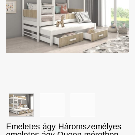
Emeletes ágy Háromszemélyes
emeletes ágy Queen méretben