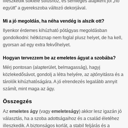
illeszkedik sokféle stílushoz, és semleges alapként jól „nő
együtt” a gyerekszoba változó dekorjával.
Mi a jó megoldás, ha néha vendég is alszik ott?
Ilyenkor érdemes kihúzható pótágyas megoldásban
gondolkodni: hétköznap nem foglal plusz helyet, de ha kell,
gyorsan ad egy extra fekvőhelyet.
Hogyan tervezzem be az emeletes ágyat a szobába?
Mérj pontosan (alapterület, belmagasság), hagyj
közlekedősávot, gondolj a létra helyére, az ajtónyitásra és a
tárolók kihúzhatóságára. A jó elrendezés legalább annyit
számít, mint maga az ágy.
Összegzés
Az
emeletes ágy
(vagy
emeleteságy
) akkor lesz igazán jó
választás, ha a szoba adottságaihoz és a család életéhez
illeszkedik. A biztonságos korlát, a stabil feljárás és a