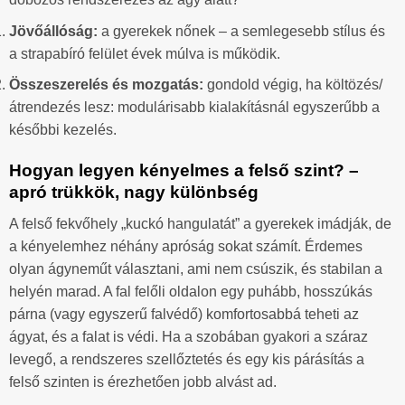
Jövőállóság:
a gyerekek nőnek – a semlegesebb stílus és
a strapabíró felület évek múlva is működik.
Összeszerelés és mozgatás:
gondold végig, ha költözés/
átrendezés lesz: modulárisabb kialakításnál egyszerűbb a
későbbi kezelés.
Hogyan legyen kényelmes a felső szint? –
apró trükkök, nagy különbség
A felső fekvőhely „kuckó hangulatát” a gyerekek imádják, de
a kényelemhez néhány apróság sokat számít. Érdemes
olyan ágyneműt választani, ami nem csúszik, és stabilan a
helyén marad. A fal felőli oldalon egy puhább, hosszúkás
párna (vagy egyszerű falvédő) komfortosabbá teheti az
ágyat, és a falat is védi. Ha a szobában gyakori a száraz
levegő, a rendszeres szellőztetés és egy kis párásítás a
felső szinten is érezhetően jobb alvást ad.