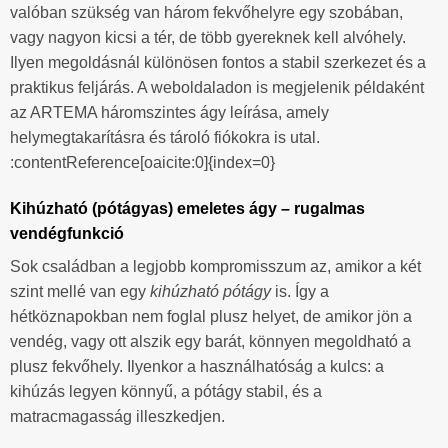
valóban szükség van három fekvőhelyre egy szobában,
vagy nagyon kicsi a tér, de több gyereknek kell alvóhely.
Ilyen megoldásnál különösen fontos a stabil szerkezet és a
praktikus feljárás. A weboldaladon is megjelenik példaként
az ARTEMA háromszintes ágy leírása, amely
helymegtakarításra és tároló fiókokra is utal.
:contentReference[oaicite:0]{index=0}
Kihúzható (pótágyas) emeletes ágy – rugalmas
vendégfunkció
Sok családban a legjobb kompromisszum az, amikor a két
szint mellé van egy
kihúzható pótágy
is. Így a
hétköznapokban nem foglal plusz helyet, de amikor jön a
vendég, vagy ott alszik egy barát, könnyen megoldható a
plusz fekvőhely. Ilyenkor a használhatóság a kulcs: a
kihúzás legyen könnyű, a pótágy stabil, és a
matracmagasság illeszkedjen.