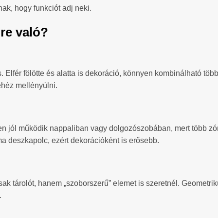
nak, hogy funkciót adj neki.
ire való?
. Elfér fölötte és alatta is dekoráció, könnyen kombinálható töb
ehéz mellényúlni.
n jól működik nappaliban vagy dolgozószobában, mert több zón
ma deszkapolc, ezért dekorációként is erősebb.
sak tárolót, hanem „szoborszerű” elemet is szeretnél. Geometri
.