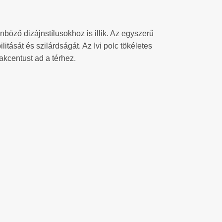
nböző dizájnstílusokhoz is illik. Az egyszerű
itását és szilárdságát. Az Ivi polc tökéletes
akcentust ad a térhez.