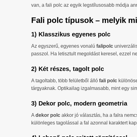
van, a fali polc az egyik legstílusosabb módja an
Fali polc típusok – melyik m
1) Klasszikus egyenes polc
Az egyszerű, egyenes vonalú
falipolc
univerzális
passzol. Ha letisztult megoldást keresel, ezzel n
2) Két részes, tagolt polc
A tagoltabb, több felületből álló
fali polc
különöse
tárgyaknak. Optikailag izgalmasabb, mint egy si
3) Dekor polc, modern geometria
A
dekor polc
akkor jó választás, ha a falra nemc
különleges tagolással a fal azonnal karaktert kap