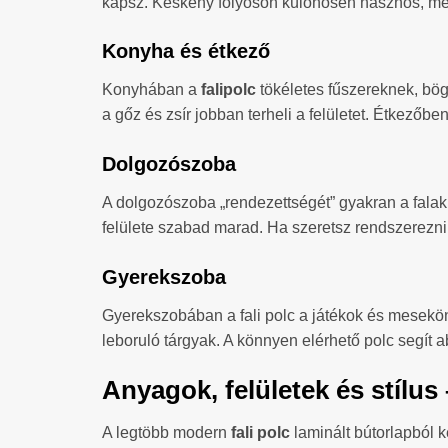
kapsz. Keskeny folyosón különösen hasznos, mer
Konyha és étkező
Konyhában a
falipolc
tökéletes fűszereknek, bög
a gőz és zsír jobban terheli a felületet. Étkezőbe
Dolgozószoba
A dolgozószoba „rendezettségét” gyakran a fala
felülete szabad marad. Ha szeretsz rendszerezni,
Gyerekszoba
Gyerekszobában a fali polc a játékok és meseköny
leboruló tárgyak. A könnyen elérhető polc segít 
Anyagok, felületek és stílus 
A legtöbb modern
fali polc
laminált bútorlapból k