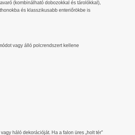
zavaró (kombinálható dobozokkal és tárolókkal),
tthonokba és klasszikusabb enteriőrökbe is
módot vagy álló polcrendszert kellene
 vagy háló dekorációját. Ha a falon üres „holt tér”