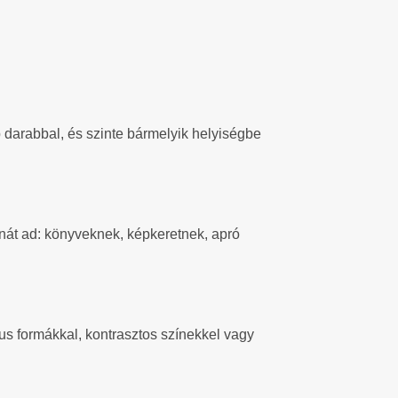
b darabbal, és szinte bármelyik helyiségbe
át ad: könyveknek, képkeretnek, apró
kus formákkal, kontrasztos színekkel vagy