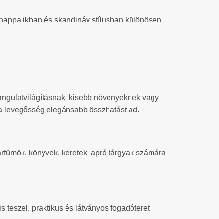
ta nappalikban és skandináv stílusban különösen
hangulatvilágításnak, kisebb növényeknek vagy
– a levegősség elegánsabb összhatást ad.
 Parfümök, könyvek, keretek, apró tárgyak számára
is teszel, praktikus és látványos fogadóteret