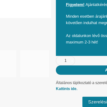
Figyelem!
Ajánlatkéré
Minden esetben árajánl
követően indulhat meg
Az oldalunkon lévő ös
maximum 2-3 hét!
Általános tájékoztató a szerel
Kattints ide.
Szerelési