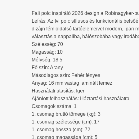
Fali polc inspiráló 2026 design a Robinagyker-bu
Leírás: Az Ivi polc stílusos és funkcionális bels
dizájn fém oldalsó tartóelemeivel modern, ipari m
választás a nappaliba, hálószobába vagy irodába,
Szélesség: 70
Magasság: 10
Mélység: 18.5
Fő szín: Arany
Másodlagos szín: Fehér fényes
Anyag: 16 mm vastag laminált lemez
Használati utasítás: Igen
Ajánlott felhasználás: Háztartási használatra
Csomagok száma: 1
1. csomag bruttó tömege (kg): 3
1. csomag szélessége (cm): 17
1. csomag hossza (cm): 72
1. csomag magassága (cm): 5