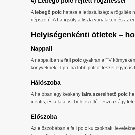
4) Lebegő polc rejtett rögzítéssel
A
lebegő polc
hatása a letisztultság: a rögzítés
népszerű. A hangsúly a tiszta vonalakon és az e
Helyiségenkénti ötletek – hov
Nappali
A nappaliban a
fali polc
gyakran a TV környékén k
könyveknek. Tipp: ha több polcot teszel egymás f
Hálószoba
A hálóban egy keskeny
falra szerelhető polc
hel
ideális, és a falat is „befejezetté” teszi az ágy fele
Előszoba
Az előszobában a fali polc kulcsoknak, leveleknek,