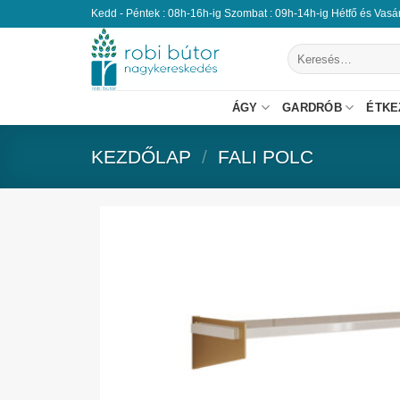
Kedd - Péntek : 08h-16h-ig Szombat : 09h-14h-ig Hétfő és Vas
ÁGY
GARDRÓB
ÉTKE
KEZDŐLAP
/
FALI POLC