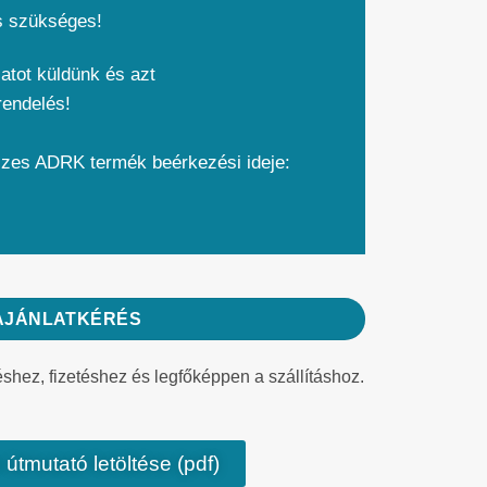
s szükséges!
atot küldünk és azt
rendelés!
szes ADRK termék beérkezési ideje:
AJÁNLATKÉRÉS
éshez, fizetéshez és legfőképpen a szállításhoz.
 útmutató letöltése (pdf)