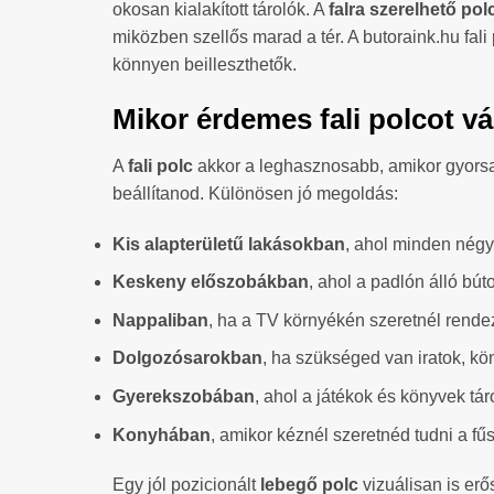
okosan kialakított tárolók. A
falra szerelhető pol
miközben szellős marad a tér. A butoraink.hu fal
könnyen beilleszthetők.
Mikor érdemes fali polcot vá
A
fali polc
akkor a leghasznosabb, amikor gyorsan 
beállítanod. Különösen jó megoldás:
Kis alapterületű lakásokban
, ahol minden négy
Keskeny előszobákban
, ahol a padlón álló bú
Nappaliban
, ha a TV környékén szeretnél rendeze
Dolgozósarokban
, ha szükséged van iratok, kö
Gyerekszobában
, ahol a játékok és könyvek tá
Konyhában
, amikor kéznél szeretnéd tudni a f
Egy jól pozicionált
lebegő polc
vizuálisan is erős