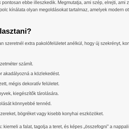
c
pontosan ebbe illeszkedik. Megmutatja, ami szép, elrejti, ami 
i polc kínálata olyan megoldásokat tartalmaz, amelyek modern o
lasztani?
szeretnél extra pakolófelületet anélkül, hogy új szekrényt, ko
zetméter számít.
tor akadályozná a közlekedést.
tt, mégis dekoratív felületet.
nyvek, kiegészítők tárolására.
rolását könnyebbé tennéd.
űszereket, bögréket vagy kisebb konyhai eszközöket.
: kiemeli a falat, tagolja a teret, és képes „összefogni” a nappali