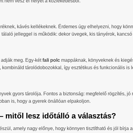
t nem vesz el helyet a közlekedésből.
réknek, kávés kellékeknek. Érdemes úgy elhelyezni, hogy könnye
n tálaló jelleggel is működik: dekor üvegek, kis tányérok, kancsó 
k adják meg. Egy-két
fali polc
mappáknak, könyveknek és kiegész
 kombináld tárolódobozokkal, így esztétikus és funkcionális is l
vek gyors tárolója. Fontos a biztonság: megfelelő rögzítés, jó 
abban is, hogy a gyerek önállóan elpakoljon.
– mitől lesz időtálló a választás?
észül, amely nagy előnye, hogy könnyen tisztítható és jól bírja