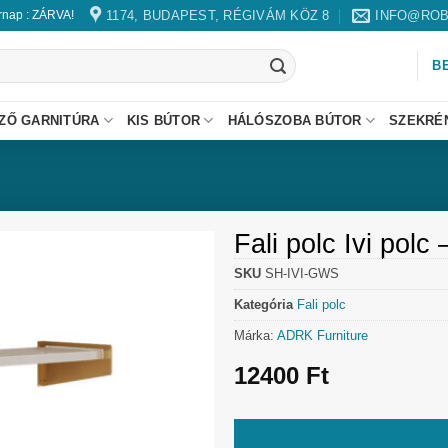
1174, BUDAPEST, RÉGIVÁM KÖZ 8
INFO@ROB
árnap : ZÁRVA!
B
ZŐ GARNITÚRA
KIS BÚTOR
HÁLÓSZOBA BÚTOR
SZEKRÉ
Fali polc Ivi polc
SKU
SH-IVI-GWS
Kategória
Fali polc
Márka:
ADRK Furniture
12400
Ft