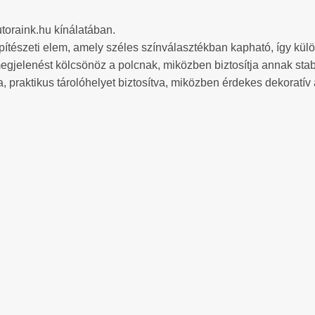
toraink.hu kínálatában.
őépítészeti elem, amely széles színválasztékban kapható, így külö
egjelenést kölcsönöz a polcnak, miközben biztosítja annak stabil
 praktikus tárolóhelyet biztosítva, miközben érdekes dekoratív 