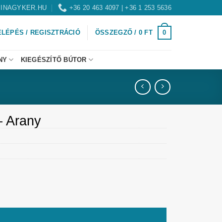
INAGYKER.HU
+36 20 463 4097 | +36 1 253 5636
0
ELÉPÉS / REGISZTRÁCIÓ
ÖSSZEGZŐ /
0
FT
NY
KIEGÉSZÍTŐ BÚTOR
 – Arany