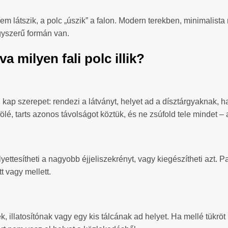
 nem látszik, a polc „úszik” a falon. Modern terekben, minimalis
gyszerű formán van.
a milyen fali polc illik?
ap szerepet: rendezi a látványt, helyet ad a dísztárgyaknak, 
ölé, tarts azonos távolságot köztük, és ne zsúfold tele mindet 
yettesítheti a nagyobb éjjeliszekrényt, vagy kiegészítheti azt.
tt vagy mellett.
 illatosítónak vagy egy kis tálcának ad helyet. Ha mellé tükröt 