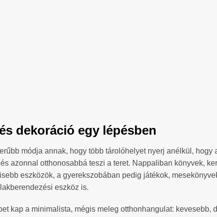
s és dekoráció egy lépésben
rűbb módja annak, hogy több tárolóhelyet nyerj anélkül, hogy a 
, és azonnal otthonosabbá teszi a teret. Nappaliban könyvek, ke
kisebb eszközök, a gyerekszobában pedig játékok, mesekönyvek 
lakberendezési eszköz is.
t kap a minimalista, mégis meleg otthonhangulat: kevesebb, de jó