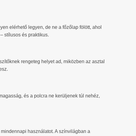
n elérhető legyen, de ne a főzőlap fölött, ahol
– stílusos és praktikus.
ítőknek rengeteg helyet ad, miközben az asztal
esz.
magasság, és a polcra ne kerüljenek túl nehéz,
 a mindennapi használatot. A színvilágban a