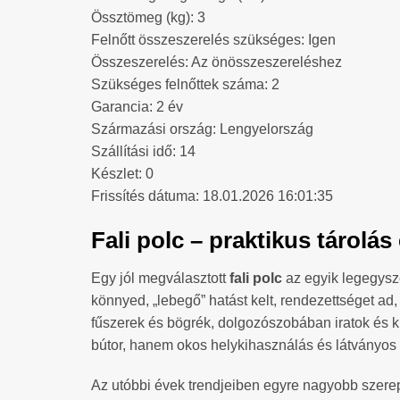
Össztömeg (kg): 3
Felnőtt összeszerelés szükséges: Igen
Összeszerelés: Az önösszeszereléshez
Szükséges felnőttek száma: 2
Garancia: 2 év
Származási ország: Lengyelország
Szállítási idő: 14
Készlet: 0
Frissítés dátuma: 18.01.2026 16:01:35
Fali polc – praktikus tárolá
Egy jól megválasztott
fali polc
az egyik legegysze
könnyed, „lebegő” hatást kelt, rendezettséget ad
fűszerek és bögrék, dolgozószobában iratok és 
bútor, hanem okos helykihasználás és látványos 
Az utóbbi évek trendjeiben egyre nagyobb szerepe