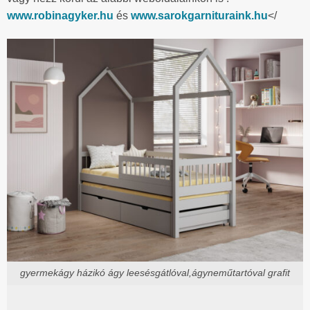
www.robinagyker.hu
és
www.sarokgarnituraink.hu
</
gyermekágy házikó ágy leesésgátlóval,ágyneműtartóval grafit