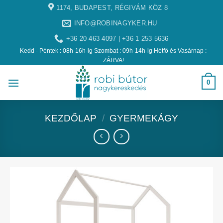
1174, BUDAPEST, RÉGIVÁM KÖZ 8
INFO@ROBINAGYKER.HU
+36 20 463 4097 | +36 1 253 5636
Kedd - Péntek : 08h-16h-ig Szombat : 09h-14h-ig Hétfő és Vasárnap :
ZÁRVA!
0
KEZDŐLAP
/
GYERMEKÁGY