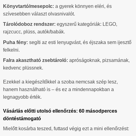
Könyvtartó/mesepolc:
a gyerek könnyen eléri, és
szívesebben választ olvasnivalót.
Tárolódoboz rendszer:
egyszerű kategóriák: LEGO,
rajzcucc, plüss, autók/babák.
Puha fény:
segíti az esti lenyugvást, és éjszaka sem ijesztő
felkelni.
Falra akasztható zsebtároló:
apróságoknak, pizsamának,
kedvenc plüssnek.
Ezekkel a kiegészítőkkel a szoba nemcsak szép lesz,
hanem használható is – és ez a mindennapokban a
legnagyobb érték.
Vásárlás előtti utolsó ellenőrzés: 60 másodperces
döntéstámogató
Mielőtt kosárba teszed, futtasd végig ezt a mini ellenőrzést: