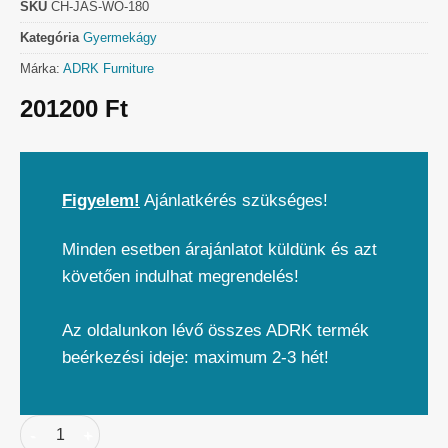
SKU
CH-JAS-WO-180
Kategória
Gyermekágy
Márka:
ADRK Furniture
201200
Ft
Figyelem!
Ajánlatkérés szükséges!
Minden esetben árajánlatot küldünk és azt
követően indulhat megrendelés!
Az oldalunkon lévő összes ADRK termék
beérkezési ideje: maximum 2-3 hét!