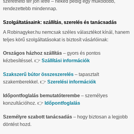
szerethető tér jön létre – neked pedig egy működőbb,
rendezettebb mindennap.
Szolgáltatásaink: szállítás, szerelés és tanácsadás
A Robinagyker.hu nemcsak széles választékot kínál, hanem
teljes körű szolgáltatásokat is biztosít vásárlóinak:
Országos házhoz szállítás
– gyors és pontos
kézbesítéssel. 👉
Szállítási információk
Szakszerű bútor összeszerelés
– tapasztalt
szakemberekkel. 👉
Szerelési információk
Időpontfoglalás bemutatóterembe
– személyes
konzultációhoz. 👉
Időpontfoglalás
Személyre szabott tanácsadás
– hogy biztosan a legjobb
döntést hozd.