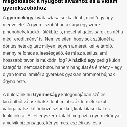
megoldások a nyugodt alváshoz és a vidám
gyerekszobához
A
gyermekágy
kiválasztása sokkal több, mint “egy ágy
megvétele”. A gyerekszobában az ágy egyszerre
pihenőhely, kuckó, játékbázis, mesehallgatós sarok és néha
még „erődítmény” is. Nem véletlen, hogy sok szülőnél a
döntés hetekig tart: milyen legyen a méret, kell-e tároló,
mennyire fontos a leesésgátló, és mi az a stílus, ami
hosszabb távon is működni fog? A
házikó ágy
pedig külön
kategória: nemcsak bútor, hanem hangulat és élmény – egy
olyan forma, amitől a gyerekek gyakran örömmel bújnak
ágyba este.
A butoraink.hu
Gyermekágy
kategóriájában széles
kínálatból választhatsz: több mint száz termék közül
válogathatsz, különböző színekkel, kialakításokkal és
funkciókkal. A cél egyszerű: találd meg azt a gyermekágyat,
amelyik biztonságos, kényelmes, esztétikus, és a