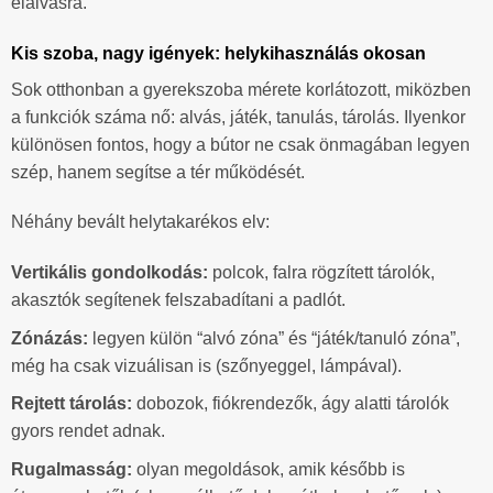
elalvásra.
Kis szoba, nagy igények: helykihasználás okosan
Sok otthonban a gyerekszoba mérete korlátozott, miközben
a funkciók száma nő: alvás, játék, tanulás, tárolás. Ilyenkor
különösen fontos, hogy a bútor ne csak önmagában legyen
szép, hanem segítse a tér működését.
Néhány bevált helytakarékos elv:
Vertikális gondolkodás:
polcok, falra rögzített tárolók,
akasztók segítenek felszabadítani a padlót.
Zónázás:
legyen külön “alvó zóna” és “játék/tanuló zóna”,
még ha csak vizuálisan is (szőnyeggel, lámpával).
Rejtett tárolás:
dobozok, fiókrendezők, ágy alatti tárolók
gyors rendet adnak.
Rugalmasság:
olyan megoldások, amik később is