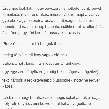
Érdemes kialakítani egy egyszerű, ismétlődő rutint: fények
tompítása, rövid rendrakás, mese/olvasás, majd alvás. A
gyerekek agya szereti a kiszámíthatóságot. Ha az esti
menetrend nap mint nap hasonló, csökkenhet az ellenállás
és a “még egy kört kérek” típusú alkudozás is.
Plusz ötletek a kuckó-hangulathoz:
meleg fényű éjjeli fény vagy kislámpa
puha párnák, kispárna “mesepárna” funkcióval
egy egyszerű fényfüzér (mindig biztonságosan rögzítve)
textil tárolók a legkedvesebb plüssöknek, hogy ne legyen
káosz
Ezek nem nagy beruházások, mégis sokat adnak a “saját
hely” élményhez, ami közvetlenül hat a nyugodtabb