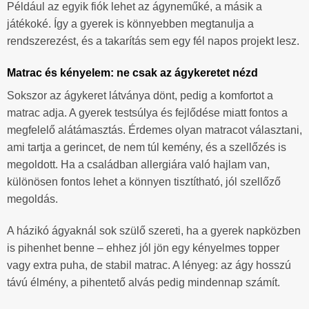
Például az egyik fiók lehet az ágyneműké, a másik a
játékoké. Így a gyerek is könnyebben megtanulja a
rendszerezést, és a takarítás sem egy fél napos projekt lesz.
Matrac és kényelem: ne csak az ágykeretet nézd
Sokszor az ágykeret látványa dönt, pedig a komfortot a
matrac adja. A gyerek testsúlya és fejlődése miatt fontos a
megfelelő alátámasztás. Érdemes olyan matracot választani,
ami tartja a gerincet, de nem túl kemény, és a szellőzés is
megoldott. Ha a családban allergiára való hajlam van,
különösen fontos lehet a könnyen tisztítható, jól szellőző
megoldás.
A házikó ágyaknál sok szülő szereti, ha a gyerek napközben
is pihenhet benne – ehhez jól jön egy kényelmes topper
vagy extra puha, de stabil matrac. A lényeg: az ágy hosszú
távú élmény, a pihentető alvás pedig mindennap számít.