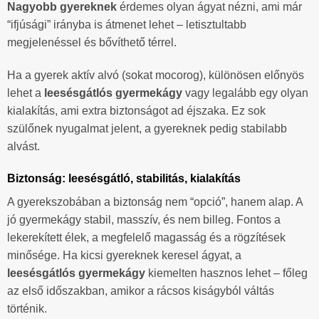
Nagyobb gyereknek
érdemes olyan ágyat nézni, ami már
“ifjúsági” irányba is átmenet lehet – letisztultabb
megjelenéssel és bővíthető térrel.
Ha a gyerek aktív alvó (sokat mocorog), különösen előnyös
lehet a
leesésgátlós gyermekágy
vagy legalább egy olyan
kialakítás, ami extra biztonságot ad éjszaka. Ez sok
szülőnek nyugalmat jelent, a gyereknek pedig stabilabb
alvást.
Biztonság: leesésgátló, stabilitás, kialakítás
A gyerekszobában a biztonság nem “opció”, hanem alap. A
jó gyermekágy stabil, masszív, és nem billeg. Fontos a
lekerekített élek, a megfelelő magasság és a rögzítések
minősége. Ha kicsi gyereknek keresel ágyat, a
leesésgátlós gyermekágy
kiemelten hasznos lehet – főleg
az első időszakban, amikor a rácsos kiságyból váltás
történik.