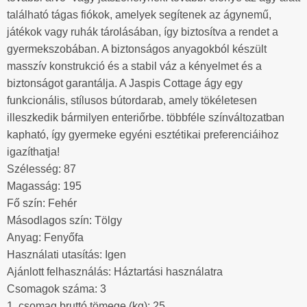
található tágas fiókok, amelyek segítenek az ágynemű,
játékok vagy ruhák tárolásában, így biztosítva a rendet a
gyermekszobában. A biztonságos anyagokból készült
masszív konstrukció és a stabil váz a kényelmet és a
biztonságot garantálja. A Jaspis Cottage ágy egy
funkcionális, stílusos bútordarab, amely tökéletesen
illeszkedik bármilyen enteriőrbe. többféle színváltozatban
kapható, így gyermeke egyéni esztétikai preferenciáihoz
igazíthatja!
Szélesség: 87
Magasság: 195
Fő szín: Fehér
Másodlagos szín: Tölgy
Anyag: Fenyőfa
Használati utasítás: Igen
Ajánlott felhasználás: Háztartási használatra
Csomagok száma: 3
1. csomag bruttó tömege (kg): 25