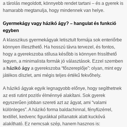
a tárolás megoldott, könnyebb rendet tartani – és a gyerek is
hamarabb megtanulja, hogy mindennek van helye.
Gyermekágy vagy házikó ágy? – hangulat és funkció
egyben
A klasszikus gyermekágyak letisztult formája sok enteriőrbe
könnyen illeszthető. Ha hosszú távra tervezel, és fontos,
hogy a gyerekszoba stílusa később is könnyen frissíthető
legyen, a minimalista formák jó választások. Ezzel szemben
a
házikó ágy
a gyerekszoba “főszereplője”: olyan, mint egy
játékos díszlet, ami mégis teljes értékű fekvőhely.
A házikó ágyak egyik legnagyobb előnye, hogy segíthetnek
az esti rutint pozitív élménnyé alakítani. Sok gyerek
egyszerűen jobban szereti azt az ágyat, ami “valami
különleges”. A házikó forma baldachinnal, fényfüzérrel,
textillel, kedvenc figurákkal pillanatok alatt kuckóvá
alakítható. Ez nemcsak szép, hanem hasznos is: