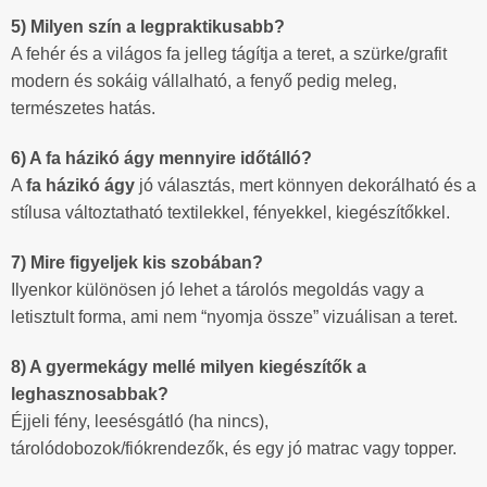
5) Milyen szín a legpraktikusabb?
A fehér és a világos fa jelleg tágítja a teret, a szürke/grafit
modern és sokáig vállalható, a fenyő pedig meleg,
természetes hatás.
6) A fa házikó ágy mennyire időtálló?
A
fa házikó ágy
jó választás, mert könnyen dekorálható és a
stílusa változtatható textilekkel, fényekkel, kiegészítőkkel.
7) Mire figyeljek kis szobában?
Ilyenkor különösen jó lehet a tárolós megoldás vagy a
letisztult forma, ami nem “nyomja össze” vizuálisan a teret.
8) A gyermekágy mellé milyen kiegészítők a
leghasznosabbak?
Éjjeli fény, leesésgátló (ha nincs),
tárolódobozok/fiókrendezők, és egy jó matrac vagy topper.