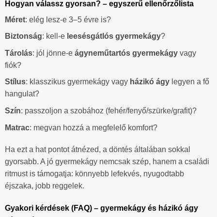
Hogyan válassz gyorsan? – egyszerű ellenőrzőlista
Méret
: elég lesz-e 3–5 évre is?
Biztonság
: kell-e
leesésgátlós gyermekágy
?
Tárolás
: jól jönne-e
ágyneműtartós gyermekágy
vagy
fiók?
Stílus
: klasszikus gyermekágy vagy
házikó ágy
legyen a fő
hangulat?
Szín
: passzoljon a szobához (fehér/fenyő/szürke/grafit)?
Matrac
: megvan hozzá a megfelelő komfort?
Ha ezt a hat pontot átnézed, a döntés általában sokkal
gyorsabb. A jó gyermekágy nemcsak szép, hanem a családi
ritmust is támogatja: könnyebb lefekvés, nyugodtabb
éjszaka, jobb reggelek.
Gyakori kérdések (FAQ) – gyermekágy és házikó ágy