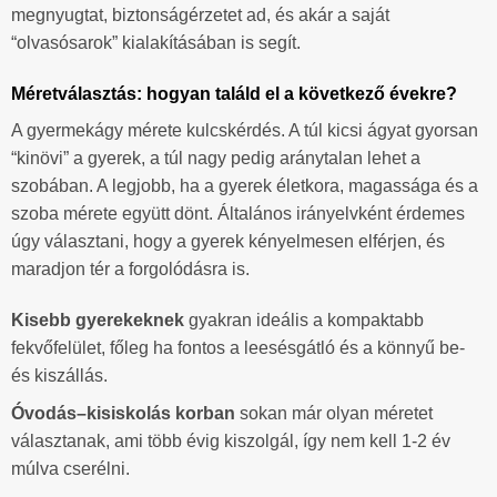
megnyugtat, biztonságérzetet ad, és akár a saját
“olvasósarok” kialakításában is segít.
Méretválasztás: hogyan találd el a következő évekre?
A gyermekágy mérete kulcskérdés. A túl kicsi ágyat gyorsan
“kinövi” a gyerek, a túl nagy pedig aránytalan lehet a
szobában. A legjobb, ha a gyerek életkora, magassága és a
szoba mérete együtt dönt. Általános irányelvként érdemes
úgy választani, hogy a gyerek kényelmesen elférjen, és
maradjon tér a forgolódásra is.
Kisebb gyerekeknek
gyakran ideális a kompaktabb
fekvőfelület, főleg ha fontos a leesésgátló és a könnyű be-
és kiszállás.
Óvodás–kisiskolás korban
sokan már olyan méretet
választanak, ami több évig kiszolgál, így nem kell 1-2 év
múlva cserélni.