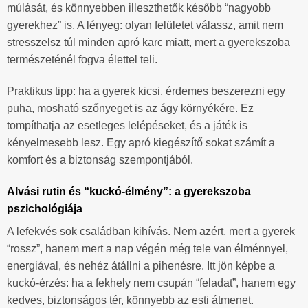
múlását, és könnyebben illeszthetők később “nagyobb
gyerekhez” is. A lényeg: olyan felületet válassz, amit nem
stresszelsz túl minden apró karc miatt, mert a gyerekszoba
természeténél fogva élettel teli.
Praktikus tipp: ha a gyerek kicsi, érdemes beszerezni egy
puha, mosható szőnyeget is az ágy környékére. Ez
tompíthatja az esetleges lelépéseket, és a játék is
kényelmesebb lesz. Egy apró kiegészítő sokat számít a
komfort és a biztonság szempontjából.
Alvási rutin és “kuckó-élmény”: a gyerekszoba
pszichológiája
A lefekvés sok családban kihívás. Nem azért, mert a gyerek
“rossz”, hanem mert a nap végén még tele van élménnyel,
energiával, és nehéz átállni a pihenésre. Itt jön képbe a
kuckó-érzés: ha a fekhely nem csupán “feladat”, hanem egy
kedves, biztonságos tér, könnyebb az esti átmenet.