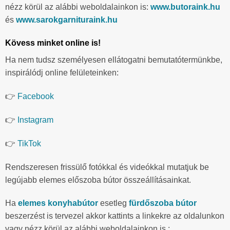
nézz körül az alábbi weboldalainkon is:
www.butoraink.hu
és
www.sarokgarnituraink.hu
Kövess minket online is!
Ha nem tudsz személyesen ellátogatni bemutatótermünkbe,
inspirálódj online felületeinken:
👉
Facebook
👉
Instagram
👉
TikTok
Rendszeresen frissülő fotókkal és videókkal mutatjuk be
legújabb elemes előszoba bútor összeállításainkat.
Ha
elemes konyhabútor
esetleg
fürdőszoba bútor
beszerzést is tervezel akkor kattints a linkekre az oldalunkon
vagy nézz körül az alábbi weboldalainkon is :