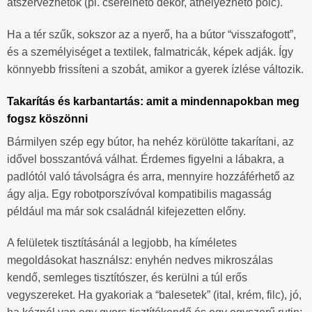
átszervezhetők (pl. cserélhető dekor, áthelyezhető polc).
Ha a tér szűk, sokszor az a nyerő, ha a bútor “visszafogott”,
és a személyiséget a textilek, falmatricák, képek adják. Így
könnyebb frissíteni a szobát, amikor a gyerek ízlése változik.
Takarítás és karbantartás: amit a mindennapokban meg
fogsz köszönni
Bármilyen szép egy bútor, ha nehéz körülötte takarítani, az
idővel bosszantóvá válhat. Érdemes figyelni a lábakra, a
padlótól való távolságra és arra, mennyire hozzáférhető az
ágy alja. Egy robotporszívóval kompatibilis magasság
például ma már sok családnál kifejezetten előny.
A felületek tisztításánál a legjobb, ha kíméletes
megoldásokat használsz: enyhén nedves mikroszálas
kendő, semleges tisztítószer, és kerülni a túl erős
vegyszereket. Ha gyakoriak a “balesetek” (ital, krém, filc), jó,