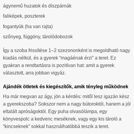
ágynemű huzatok és díszpárnák
faliképek, poszterek
fogantyúk (ha van rajta)
szőnyeg, függöny, tárolódobozok
Így a szoba frissítése 1–2 szezononként is megoldható nagy
kiadás nélkül, és a gyerek “magáénak érzi” a teret. Ez
gyakran a rendtartásra is pozitívan hat: amit a gyerek
választott, arra jobban vigyáz.
Ajándék ötletek és kiegészítők, amik tényleg működnek
Ha már megvan az ágy, jön a kérdés: mitől lesz igazán kész
a gyerekszoba? Sokszor nem a nagy bútoroktól, hanem a jól
eltalált apróságoktól. Egy puha olvasólámpa, egy
könyvespolc a kedvenc meséknek, vagy egy kis tároló a
“kincseknek” sokkal használhatóbbá teszik a teret.