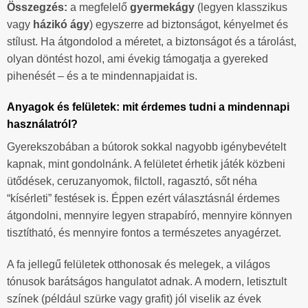
Összegzés:
a megfelelő
gyermekágy
(legyen klasszikus
vagy
házikó ágy
) egyszerre ad biztonságot, kényelmet és
stílust. Ha átgondolod a méretet, a biztonságot és a tárolást,
olyan döntést hozol, ami évekig támogatja a gyereked
pihenését – és a te mindennapjaidat is.
Anyagok és felületek: mit érdemes tudni a mindennapi
használatról?
Gyerekszobában a bútorok sokkal nagyobb igénybevételt
kapnak, mint gondolnánk. A felületet érhetik játék közbeni
ütődések, ceruzanyomok, filctoll, ragasztó, sőt néha
“kísérleti” festések is. Éppen ezért választásnál érdemes
átgondolni, mennyire legyen strapabíró, mennyire könnyen
tisztítható, és mennyire fontos a természetes anyagérzet.
A fa jellegű felületek otthonosak és melegek, a világos
tónusok barátságos hangulatot adnak. A modern, letisztult
színek (például szürke vagy grafit) jól viselik az évek