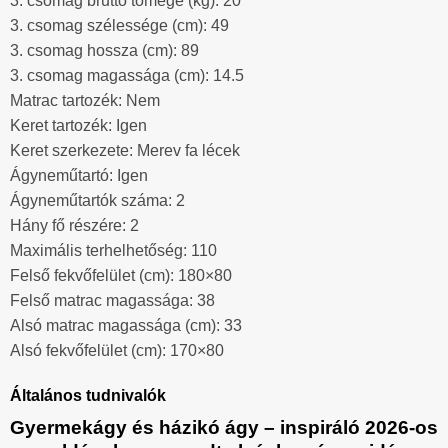
3. csomag bruttó tömege (kg): 20
3. csomag szélessége (cm): 49
3. csomag hossza (cm): 89
3. csomag magassága (cm): 14.5
Matrac tartozék: Nem
Keret tartozék: Igen
Keret szerkezete: Merev fa lécek
Ágyneműtartó: Igen
Ágyneműtartók száma: 2
Hány fő részére: 2
Maximális terhelhetőség: 110
Felső fekvőfelület (cm): 180×80
Felső matrac magassága: 38
Alsó matrac magassága (cm): 33
Alsó fekvőfelület (cm): 170×80
Általános tudnivalók
Gyermekágy és házikó ágy – inspiráló 2026-os