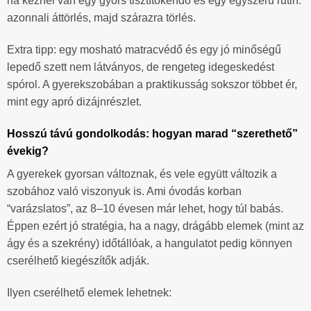
ha kéznél van egy gyors tisztítókendő és egy egyszerű rutin:
azonnali áttörlés, majd szárazra törlés.
Extra tipp: egy mosható matracvédő és egy jó minőségű
lepedő szett nem látványos, de rengeteg idegeskedést
spórol. A gyerekszobában a praktikusság sokszor többet ér,
mint egy apró dizájnrészlet.
Hosszú távú gondolkodás: hogyan marad “szerethető”
évekig?
A gyerekek gyorsan változnak, és vele együtt változik a
szobához való viszonyuk is. Ami óvodás korban
“varázslatos”, az 8–10 évesen már lehet, hogy túl babás.
Éppen ezért jó stratégia, ha a nagy, drágább elemek (mint az
ágy és a szekrény) időtállóak, a hangulatot pedig könnyen
cserélhető kiegészítők adják.
Ilyen cserélhető elemek lehetnek: