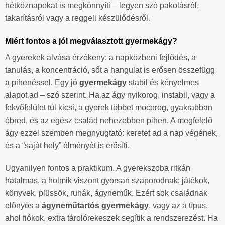
hétköznapokat is megkönnyíti – legyen szó pakolásról,
takarításról vagy a reggeli készülődésről.
Miért fontos a jól megválasztott gyermekágy?
A gyerekek alvása érzékeny: a napközbeni fejlődés, a
tanulás, a koncentráció, sőt a hangulat is erősen összefügg
a pihenéssel. Egy jó
gyermekágy
stabil és kényelmes
alapot ad – szó szerint. Ha az ágy nyikorog, instabil, vagy a
fekvőfelület túl kicsi, a gyerek többet mocorog, gyakrabban
ébred, és az egész család nehezebben pihen. A megfelelő
ágy ezzel szemben megnyugtató: keretet ad a nap végének,
és a “saját hely” élményét is erősíti.
Ugyanilyen fontos a praktikum. A gyerekszoba ritkán
hatalmas, a holmik viszont gyorsan szaporodnak: játékok,
könyvek, plüssök, ruhák, ágyneműk. Ezért sok családnak
előnyös a
ágyneműtartós gyermekágy
, vagy az a típus,
ahol fiókok, extra tárolórekeszek segítik a rendszerezést. Ha