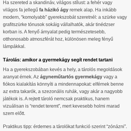
Ha szereted a skandináv, világos stílust: a fehér vagy
világos fa jellegű
fa házikó ágy
remek alap. Ha inkább
modern, “komolyabb” gyerekszobát szeretnél: a szürke vagy
grafitszürke tónusok sokáig vállalhatók, akár tinédzser
korban is. A fenyő árnyalat pedig természetesebb,
otthonosabb atmoszférát hoz, különösen meleg fényű
lámpákkal.
Tárolás: amikor a gyermekágy segít rendet tartani
Ha a gyerekszobában kevés a hely, a tárolós megoldások
aranyat érnek. Az
ágyneműtartós gyermekágy
vagy a
fiókos kialakítás könnyíti a mindennapokat: elférnek benne
az extra takarók, a szezonális ruhák, vagy akár a nagyobb
játékok is. A rejtett tároló nemcsak praktikus, hanem
vizuálisan is “rendet teremt”, mert kevesebb holmi marad
szem előtt.
Praktikus tipp: érdemes a tárolókat funkció szerint “zónázni”.