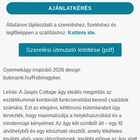
AJÁNLATKÉRÉS
Általános tájékoztató a szereléshez, fizetéshez és
legfőképpen a szállításhoz.
Kattints ide.
Szerelési útmutató letöltése (pdf)
Gyermekágy inspiráló 2026 design
butoraink.hu/Robinagyker.
Leírás: A Jaspis Cottage ágy ideális megoldás az
esztétikummal kombinált funkcionalitást kereső családok
számára. Ezt az elegáns, kéttónusú bútordarabot úgy
tervezték, hogy maximalizálja a helykihasználást és a
mindennapi kényelmet. Az ágy két szintből áll – egy fő
alvóhelyből és egy kihúzható részből, amely tökéletes
további alvó- vagy játszóhelynek. további előnye az ágy alatt