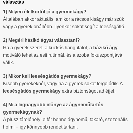
választás
1) Milyen életkortól jó a gyermekágy?
Általában akkor aktuális, amikor a rácsos kiságy már szűk
vagy a gyerek önállóbb. Ilyenkor sokat segít a leesésgátló.
2) Megéri házikó ágyat választani?
Ha a gyerek szereti a kuckós hangulatot, a
házikó ágy
motiváló lehet az esti rutinnál, és a szoba fókuszpontjává
válik.
3) Mikor kell leesésgátlós gyermekágy?
Kisebb gyerekeknél, vagy ha a gyerek sokat forgolódik. A
leesésgátlós gyermekágy
extra biztonságot ad éjjel.
4) Mi a legnagyobb előnye az ágyneműtartós
gyermekágynak?
A plusz tárolóhely: elfér benne ágynemű, takaró, szezonális
holmi – így könnyebb rendet tartani.