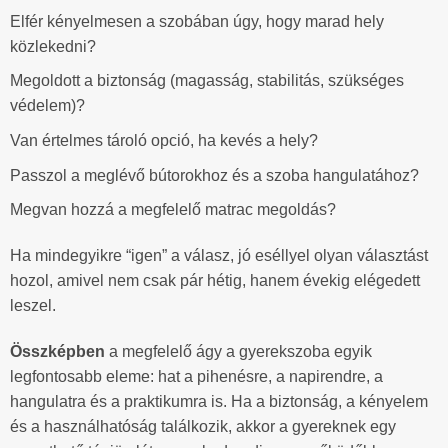
Elfér kényelmesen a szobában úgy, hogy marad hely
közlekedni?
Megoldott a biztonság (magasság, stabilitás, szükséges
védelem)?
Van értelmes tároló opció, ha kevés a hely?
Passzol a meglévő bútorokhoz és a szoba hangulatához?
Megvan hozzá a megfelelő matrac megoldás?
Ha mindegyikre “igen” a válasz, jó eséllyel olyan választást
hozol, amivel nem csak pár hétig, hanem évekig elégedett
leszel.
Összképben
a megfelelő ágy a gyerekszoba egyik
legfontosabb eleme: hat a pihenésre, a napirendre, a
hangulatra és a praktikumra is. Ha a biztonság, a kényelem
és a használhatóság találkozik, akkor a gyereknek egy