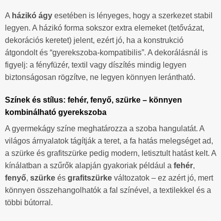
A
házikó ágy
esetében is lényeges, hogy a szerkezet stabil
legyen. A házikó forma sokszor extra elemeket (tetővázat,
dekorációs keretet) jelent, ezért jó, ha a konstrukció
átgondolt és “gyerekszoba-kompatibilis”. A dekorálásnál is
figyelj: a fényfüzér, textil vagy díszítés mindig legyen
biztonságosan rögzítve, ne legyen könnyen lerántható.
Színek és stílus: fehér, fenyő, szürke – könnyen
kombinálható gyerekszoba
A gyermekágy színe meghatározza a szoba hangulatát. A
világos árnyalatok tágítják a teret, a fa hatás melegséget ad,
a szürke és grafitszürke pedig modern, letisztult hatást kelt. A
kínálatban a szűrők alapján gyakoriak például a
fehér
,
fenyő
,
szürke
és
grafitszürke
változatok – ez azért jó, mert
könnyen összehangolhatók a fal színével, a textilekkel és a
többi bútorral.