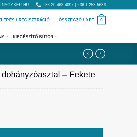
INAGYKER.HU
+36 20 463 4097 | +36 1 253 5636
0
ELÉPÉS / REGISZTRÁCIÓ
ÖSSZEGZŐ /
0
FT
NY
KIEGÉSZÍTŐ BÚTOR
 dohányzóasztal – Fekete