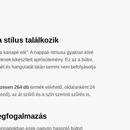
stílus találkozik
 a kanapé elé”. A nappali ritmusa gyakran köré
eknek kikészített aprósütemény. Ez az a bútor,
mét és hangulatát talán semmi nem befolyásolja
zesen 264 db
termék elérhető, oldalanként 24
ő), az ár szűrő és a szín szerinti szűrés is.
megfogalmazás
dennapokban ezek nagyon hasonló bútort