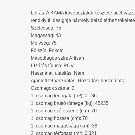
Leírás: A KAMA kávéasztalok készlete acél vázza
rendkívüli designja bármely belső térhez tökélete
Szélesség: 75
Magasság: 43
Mélység: 75
Fő szín: Fekete
Másodlagos szín: Artisan
Élzárás típusa: PCV
Használati utasítás: Nem
Ajánlott felhasználás: Háztartási használatra
Csomagok száma: 2
1. csomag térfogata (m³): 0.186
1. csomag bruttó tömege (kg): 45235
1. csomag szélessége (cm): 70
1. csomag hossza (cm): 70
1. csomag magassága (cm): 38
2. csomag térfogata (m³): 0.321