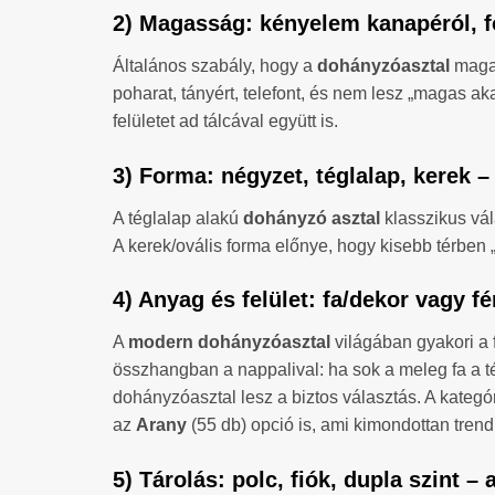
2) Magasság: kényelem kanapéról, f
Általános szabály, hogy a
dohányzóasztal
magas
poharat, tányért, telefont, és nem lesz „magas a
felületet ad tálcával együtt is.
3) Forma: négyzet, téglalap, kerek –
A téglalap alakú
dohányzó asztal
klasszikus vál
A kerek/ovális forma előnye, hogy kisebb térben
4) Anyag és felület: fa/dekor vagy f
A
modern dohányzóasztal
világában gyakori a fa
összhangban a nappalival: ha sok a meleg fa a tér
dohányzóasztal lesz a biztos választás. A kategó
az
Arany
(55 db) opció is, ami kimondottan trend
5) Tárolás: polc, fiók, dupla szint 