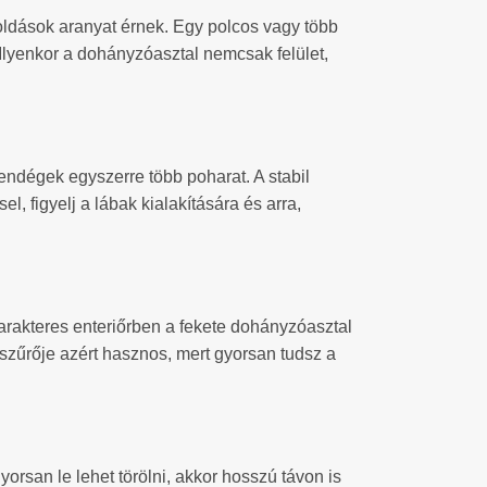
goldások aranyat érnek. Egy polcos vagy több
 Ilyenkor a dohányzóasztal nemcsak felület,
endégek egyszerre több poharat. A stabil
, figyelj a lábak kialakítására és arra,
karakteres enteriőrben a fekete dohányzóasztal
 szűrője azért hasznos, mert gyorsan tudsz a
yorsan le lehet törölni, akkor hosszú távon is