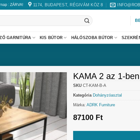
1174, BUDAPEST, RÉGIVÁM KÖZ 8
INFO@ROB
árnap : ZÁRVA!
B
ZŐ GARNITÚRA
KIS BÚTOR
HÁLÓSZOBA BÚTOR
SZEKRÉ
KAMA 2 az 1-ben
SKU
CT-KAM-B-A
Kategória
Dohányzóasztal
Márka:
ADRK Furniture
87100
Ft