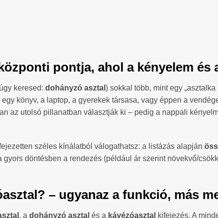
özponti pontja, ahol a kényelem és a 
úgy keresed:
dohányzó asztal
) sokkal több, mint egy „asztalka
tó, egy könyv, a laptop, a gyerekek társasa, vagy éppen a vendég
n az utolsó pillanatban választják ki – pedig a nappali kényel
ejezetten széles kínálatból válogathatsz: a listázás alapján
öss
 a gyors döntésben a rendezés (például ár szerint növekvő/csökken
asztal? – ugyanaz a funkció, más 
sztal
, a
dohányzó asztal
és a
kávézóasztal
kifejezés. A min