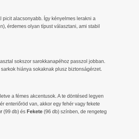
picit alacsonyabb. Így kényelmes lerakni a
), érdemes olyan típust választani, ami stabil
es asztal sokszor sarokkanapéhoz passzol jobban.
a sarkok hiánya sokaknak plusz biztonságérzet.
, illetve a fémes akcentusok. A te döntésed legyen
hér enteriőröd van, akkor egy fehér vagy fekete
r
(99 db) és
Fekete
(96 db) színben, de rengeteg