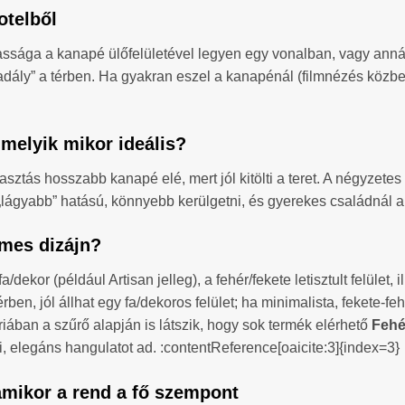
otelből
sága a kanapé ülőfelületével legyen egy vonalban, vagy annál 
kadály” a térben. Ha gyakran eszel a kanapénál (filmnézés közben
 melyik mikor ideális?
asztás hosszabb kanapé elé, mert jól kitölti a teret. A négyzet
 „lágyabb” hatású, könnyebb kerülgetni, és gyerekes családnál 
émes dizájn?
/dekor (például Artisan jelleg), a fehér/fekete letisztult felület
ben, jól állhat egy fa/dekoros felület; ha minimalista, fekete-fe
riában a szűrő alapján is látszik, hogy sok termék elérhető
Fehé
i, elegáns hangulatot ad. :contentReference[oaicite:3]{index=3}
– amikor a rend a fő szempont