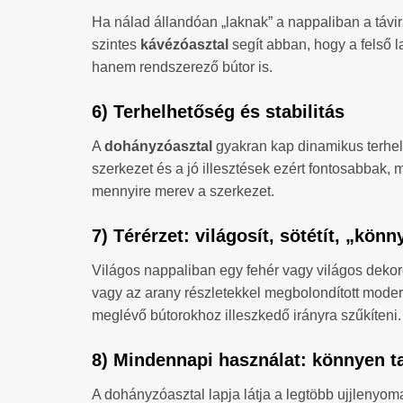
Ha nálad állandóan „laknak” a nappaliban a távir
szintes
kávézóasztal
segít abban, hogy a felső l
hanem rendszerező bútor is.
6) Terhelhetőség és stabilitás
A
dohányzóasztal
gyakran kap dinamikus terhelé
szerkezet és a jó illesztések ezért fontosabbak, 
mennyire merev a szerkezet.
7) Térérzet: világosít, sötétít, „kön
Világos nappaliban egy fehér vagy világos deko
vagy az arany részletekkel megbolondított modern
meglévő bútorokhoz illeszkedő irányra szűkíteni.
8) Mindennapi használat: könnyen ta
A dohányzóasztal lapja látja a legtöbb ujjlenyoma