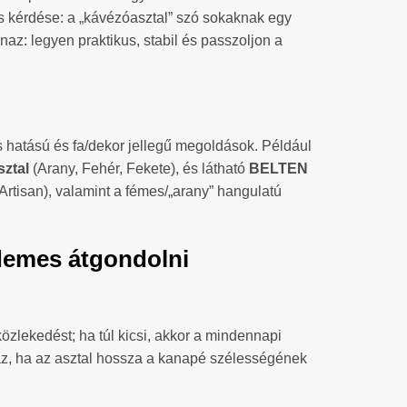
ás kérdése: a „kávézóasztal” szó sokaknak egy
az: legyen praktikus, stabil és passzoljon a
s hatású és fa/dekor jellegű megoldások. Például
ztal
(Arany, Fehér, Fekete), és látható
BELTEN
Artisan), valamint a fémes/„arany” hangulatú
demes átgondolni
özlekedést; ha túl kicsi, akkor a mindennapi
n az, ha az asztal hossza a kanapé szélességének