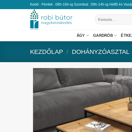
Kedd - Péntek : 08h-16h-ig Szombat : 09h-14h-ig Hétfő és Vas
ÁGY
GARDRÓB
ÉTKE
KEZDŐLAP
/
DOHÁNYZÓASZTAL