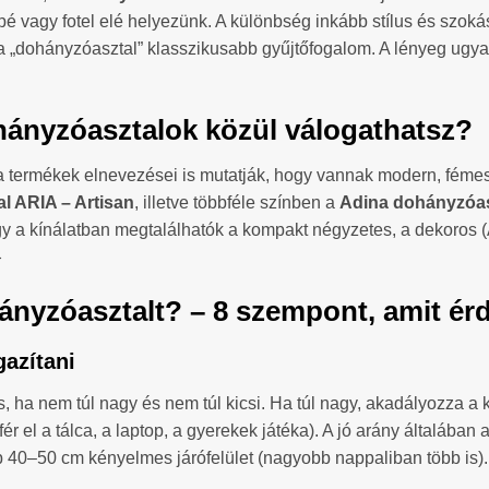
pé vagy fotel elé helyezünk. A különbség inkább stílus és szok
a „dohányzóasztal” klasszikusabb gyűjtőfogalom. A lényeg ugyan
hányzóasztalok közül válogathatsz?
 a termékek elnevezései is mutatják, hogy vannak modern, féme
al ARIA – Artisan
, illetve többféle színben a
Adina dohányzóas
hogy a kínálatban megtalálhatók a kompakt négyzetes, a dekoros (
}
ányzóasztalt? – 8 szempont, amit ér
gazítani
 ha nem túl nagy és nem túl kicsi. Ha túl nagy, akadályozza a k
 el a tálca, a laptop, a gyerekek játéka). A jó arány általába
b 40–50 cm kényelmes járófelület (nagyobb nappaliban több is).