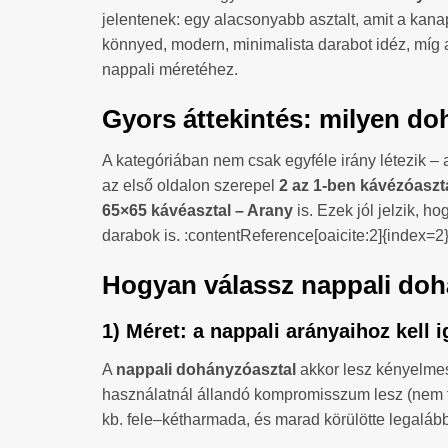
jelentenek: egy alacsonyabb asztalt, amit a kana
könnyed, modern, minimalista darabot idéz, míg 
nappali méretéhez.
Gyors áttekintés: milyen do
A kategóriában nem csak egyféle irány létezik –
az első oldalon szerepel
2 az 1-ben kávézóaszt
65×65 kávéasztal – Arany
is. Ezek jól jelzik, 
darabok is. :contentReference[oaicite:2]{index=2
Hogyan válassz nappali doh
1) Méret: a nappali arányaihoz kell i
A
nappali dohányzóasztal
akkor lesz kényelmes,
használatnál állandó kompromisszum lesz (nem fér
kb. fele–kétharmada, és marad körülötte legaláb