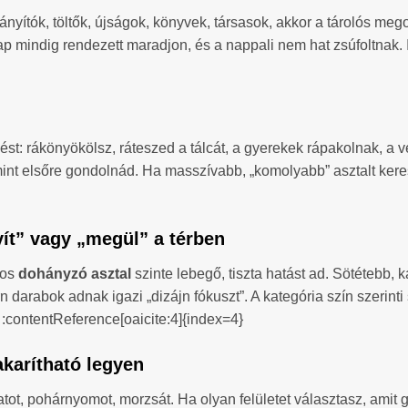
ányítók, töltők, újságok, könyvek, társasok, akkor a tárolós me
ap mindig rendezett maradjon, és a nappali nem hat zsúfoltnak.
st: rákönyökölsz, ráteszed a tálcát, a gyerekek rápakolnak, a v
mint elsőre gondolnád. Ha masszívabb, „komolyabb” asztalt keresel
nyít” vagy „megül” a térben
ros
dohányzó asztal
szinte lebegő, tiszta hatást ad. Sötétebb, 
 darabok adnak igazi „dizájn fókuszt”. A kategória szín szerinti
 :contentReference[oaicite:4]{index=4}
karítható legyen
tot, pohárnyomot, morzsát. Ha olyan felületet választasz, amit g