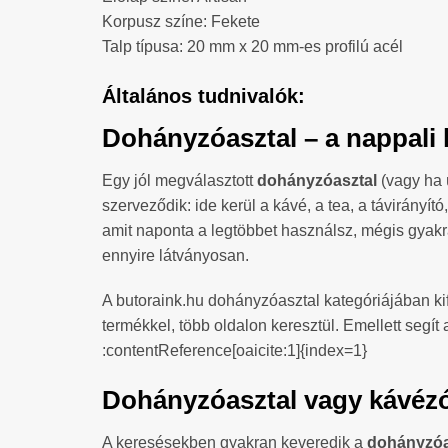
Korpusz színe: Fekete
Talp típusa: 20 mm x 20 mm-es profilú acél
Általános tudnivalók:
Dohányzóasztal – a nappali k
Egy jól megválasztott
dohányzóasztal
(vagy ha 
szerveződik: ide kerül a kávé, a tea, a távirányí
amit naponta a legtöbbet használsz, mégis gyakra
ennyire látványosan.
A butoraink.hu dohányzóasztal kategóriájában kif
termékkel, több oldalon keresztül. Emellett segít
:contentReference[oaicite:1]{index=1}
Dohányzóasztal vagy kávézó
A keresésekben gyakran keveredik a
dohányzóa