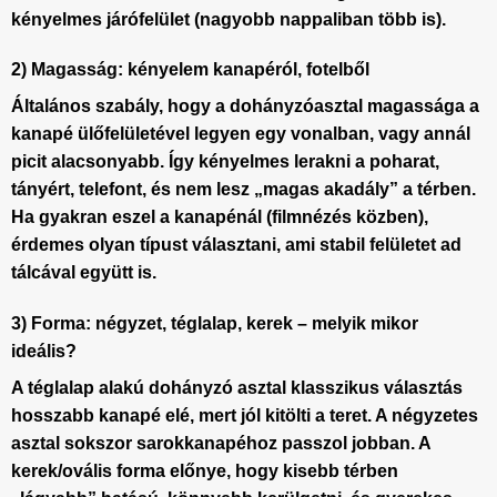
kényelmes járófelület (nagyobb nappaliban több is).
2) Magasság: kényelem kanapéról, fotelből
Általános szabály, hogy a
dohányzóasztal
magassága a
kanapé ülőfelületével legyen egy vonalban, vagy annál
picit alacsonyabb. Így kényelmes lerakni a poharat,
tányért, telefont, és nem lesz „magas akadály” a térben.
Ha gyakran eszel a kanapénál (filmnézés közben),
érdemes olyan típust választani, ami stabil felületet ad
tálcával együtt is.
3) Forma: négyzet, téglalap, kerek – melyik mikor
ideális?
A téglalap alakú
dohányzó asztal
klasszikus választás
hosszabb kanapé elé, mert jól kitölti a teret. A négyzetes
asztal sokszor sarokkanapéhoz passzol jobban. A
kerek/ovális forma előnye, hogy kisebb térben