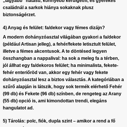
„lágyabb” hatású, könnyebb kerülgetni, és gyerekes
családnál a sarkok hiánya sokaknak plusz
biztonságérzet.
4) Anyag és felület: fa/dekor vagy fémes dizájn?
A
modern dohányzóasztal
világában gyakori a fa/dekor
(például Artisan jelleg), a fehér/fekete letisztult felület,
illetve a fémes akcentusok. A te döntésed legyen
összhangban a nappalival: ha sok a meleg fa a térben,
jól állhat egy fa/dekoros felület; ha minimalista, fekete-
fehér enteriőröd van, akkor egy fehér vagy fekete
dohányzóasztal lesz a biztos választás. A kategóriában a
szűrő alapján is látszik, hogy sok termék elérhető
Fehér
(99 db) és
Fekete
(96 db) színben, de rengeteg az
Arany
(55 db) opció is, ami kimondottan trendi, elegáns
hangulatot ad.
5) Tárolás: polc, fiók, dupla szint – amikor a rend a fő