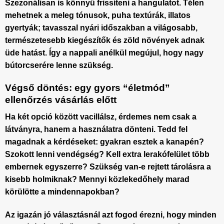
Szezonálisan is könnyű frissíteni a hangulatot. Télen
mehetnek a meleg tónusok, puha textúrák, illatos
gyertyák; tavasszal nyári időszakban a világosabb,
természetesebb kiegészítők és zöld növények adnak
üde hatást. Így a nappali anélkül megújul, hogy nagy
bútorcserére lenne szükség.
Végső döntés: egy gyors “életmód”
ellenőrzés vásárlás előtt
Ha két opció között vacillálsz, érdemes nem csak a
látványra, hanem a használatra dönteni. Tedd fel
magadnak a kérdéseket: gyakran esztek a kanapén?
Szokott lenni vendégség? Kell extra lerakófelület több
embernek egyszerre? Szükség van-e rejtett tárolásra a
kisebb holmiknak? Mennyi közlekedőhely marad
körülötte a mindennapokban?
Az igazán jó választásnál azt fogod érezni, hogy minden