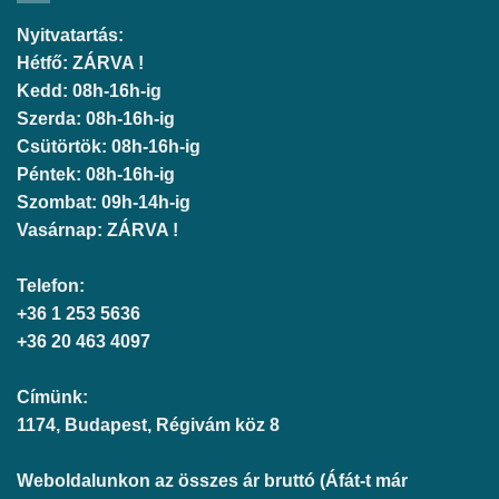
Nyitvatartás:
Hétfő: ZÁRVA !
Kedd: 08h-16h-ig
Szerda: 08h-16h-ig
Csütörtök: 08h-16h-ig
Péntek: 08h-16h-ig
Szombat: 09h-14h-ig
Vasárnap: ZÁRVA !
Telefon:
+36 1 253 5636
+36 20 463 4097
Címünk:
1174, Budapest, Régivám köz 8
Weboldalunkon az összes ár bruttó (Áfát-t már