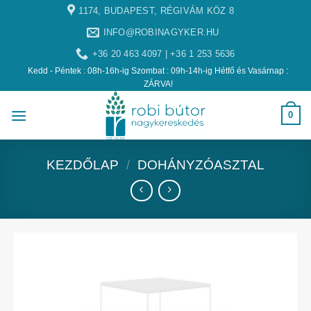
1174, BUDAPEST, RÉGIVÁM KÖZ 8
INFO@ROBINAGYKER.HU
+36 20 463 4097 | +36 1 253 5636
Kedd - Péntek : 08h-16h-ig Szombat : 09h-14h-ig Hétfő és Vasárnap :
ZÁRVA!
0
KEZDŐLAP
/
DOHÁNYZÓASZTAL