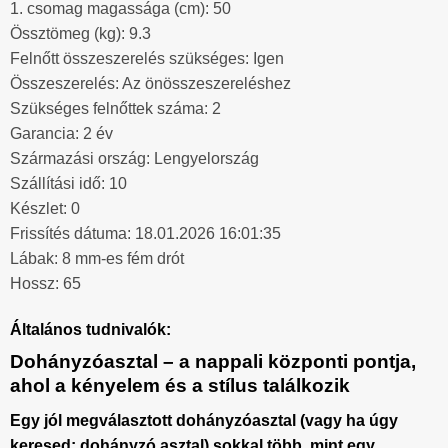
1. csomag magassága (cm): 50
Össztömeg (kg): 9.3
Felnőtt összeszerelés szükséges: Igen
Összeszerelés: Az önösszeszereléshez
Szükséges felnőttek száma: 2
Garancia: 2 év
Származási ország: Lengyelország
Szállítási idő: 10
Készlet: 0
Frissítés dátuma: 18.01.2026 16:01:35
Lábak: 8 mm-es fém drót
Hossz: 65
Általános tudnivalók:
Dohányzóasztal – a nappali központi pontja,
ahol a kényelem és a stílus találkozik
Egy jól megválasztott
dohányzóasztal
(vagy ha úgy
keresed:
dohányzó asztal
) sokkal több, mint egy