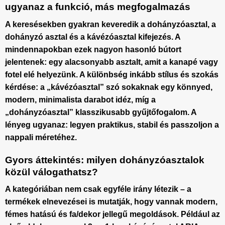
ugyanaz a funkció, más megfogalmazás
A keresésekben gyakran keveredik a
dohányzóasztal
, a
dohányzó asztal
és a
kávézóasztal
kifejezés. A
mindennapokban ezek nagyon hasonló bútort
jelentenek: egy alacsonyabb asztalt, amit a kanapé vagy
fotel elé helyezünk. A különbség inkább stílus és szokás
kérdése: a „kávézóasztal” szó sokaknak egy könnyed,
modern, minimalista darabot idéz, míg a
„dohányzóasztal” klasszikusabb gyűjtőfogalom. A
lényeg ugyanaz: legyen praktikus, stabil és passzoljon a
nappali méretéhez.
Gyors áttekintés: milyen dohányzóasztalok
közül válogathatsz?
A kategóriában nem csak egyféle irány létezik – a
termékek elnevezései is mutatják, hogy vannak modern,
fémes hatású és fa/dekor jellegű megoldások. Például az