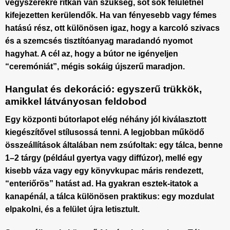
vegyszerekre ritkán van szükség, sőt sok felületnél
kifejezetten kerülendők. Ha van fényesebb vagy fémes
hatású rész, ott különösen igaz, hogy a karcoló szivacs
és a szemcsés tisztítóanyag maradandó nyomot
hagyhat. A cél az, hogy a bútor ne igényeljen
“ceremóniát”, mégis sokáig újszerű maradjon.
Hangulat és dekoráció: egyszerű trükkök,
amikkel látványosan feldobod
Egy központi bútorlapot elég néhány jól kiválasztott
kiegészítővel stílusossá tenni. A legjobban működő
összeállítások általában nem zsúfoltak: egy tálca, benne
1–2 tárgy (például gyertya vagy diffúzor), mellé egy
kisebb váza vagy egy könyvkupac máris rendezett,
“enteriőrös” hatást ad. Ha gyakran esztek-itatok a
kanapénál, a tálca különösen praktikus: egy mozdulat
elpakolni, és a felület újra letisztult.