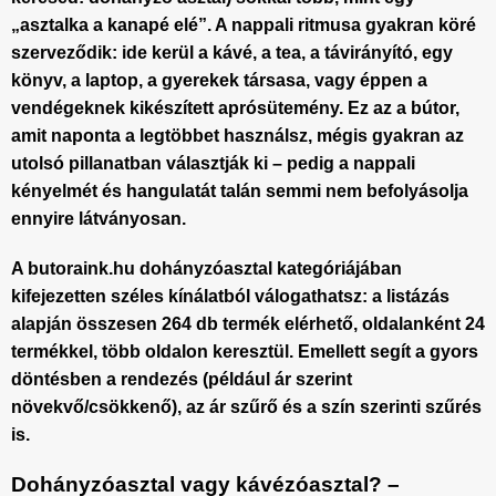
„asztalka a kanapé elé”. A nappali ritmusa gyakran köré
szerveződik: ide kerül a kávé, a tea, a távirányító, egy
könyv, a laptop, a gyerekek társasa, vagy éppen a
vendégeknek kikészített aprósütemény. Ez az a bútor,
amit naponta a legtöbbet használsz, mégis gyakran az
utolsó pillanatban választják ki – pedig a nappali
kényelmét és hangulatát talán semmi nem befolyásolja
ennyire látványosan.
A butoraink.hu dohányzóasztal kategóriájában
kifejezetten széles kínálatból válogathatsz: a listázás
alapján
összesen 264 db
termék elérhető, oldalanként 24
termékkel, több oldalon keresztül. Emellett segít a gyors
döntésben a rendezés (például ár szerint
növekvő/csökkenő), az ár szűrő és a szín szerinti szűrés
is.
Dohányzóasztal vagy kávézóasztal? –