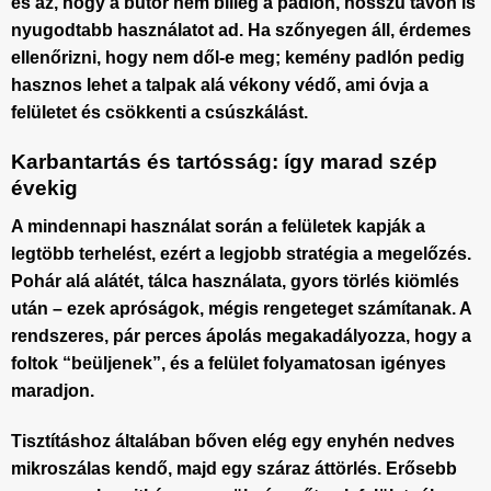
és az, hogy a bútor nem billeg a padlón, hosszú távon is
nyugodtabb használatot ad. Ha szőnyegen áll, érdemes
ellenőrizni, hogy nem dől-e meg; kemény padlón pedig
hasznos lehet a talpak alá vékony védő, ami óvja a
felületet és csökkenti a csúszkálást.
Karbantartás és tartósság: így marad szép
évekig
A mindennapi használat során a felületek kapják a
legtöbb terhelést, ezért a legjobb stratégia a megelőzés.
Pohár alá alátét, tálca használata, gyors törlés kiömlés
után – ezek apróságok, mégis rengeteget számítanak. A
rendszeres, pár perces ápolás megakadályozza, hogy a
foltok “beüljenek”, és a felület folyamatosan igényes
maradjon.
Tisztításhoz általában bőven elég egy enyhén nedves
mikroszálas kendő, majd egy száraz áttörlés. Erősebb