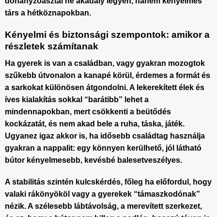
dohányzóasztal
ne akadály legyen, hanem kényelmes
társ a hétköznapokban.
Kényelmi és biztonsági szempontok: amikor a
részletek számítanak
Ha gyerek is van a családban, vagy gyakran mozogtok
szűkebb útvonalon a kanapé körül, érdemes a formát és
a sarkokat különösen átgondolni. A lekerekített élek és
íves kialakítás sokkal “barátibb” lehet a
mindennapokban, mert csökkenti a beütődés
kockázatát, és nem akad bele a ruha, táska, játék.
Ugyanez igaz akkor is, ha idősebb családtag használja
gyakran a nappalit: egy könnyen kerülhető, jól látható
bútor kényelmesebb, kevésbé balesetveszélyes.
A stabilitás szintén kulcskérdés, főleg ha előfordul, hogy
valaki rákönyököl vagy a gyerekek “támaszkodónak”
nézik. A szélesebb lábtávolság, a merevített szerkezet,