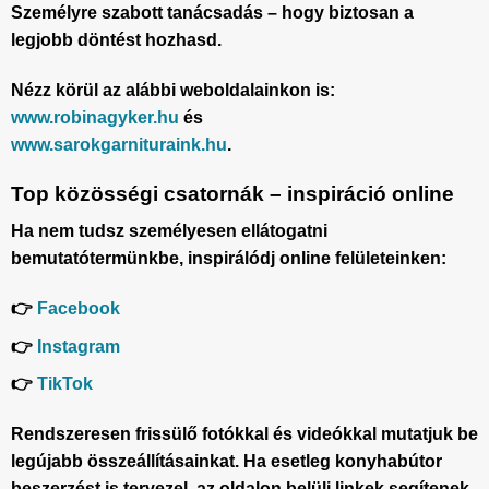
Személyre szabott tanácsadás – hogy biztosan a
legjobb döntést hozhasd.
Nézz körül az alábbi weboldalainkon is:
www.robinagyker.hu
és
www.sarokgarnituraink.hu
.
Top közösségi csatornák – inspiráció online
Ha nem tudsz személyesen ellátogatni
bemutatótermünkbe, inspirálódj online felületeinken:
👉
Facebook
👉
Instagram
👉
TikTok
Rendszeresen frissülő fotókkal és videókkal mutatjuk be
legújabb összeállításainkat. Ha esetleg konyhabútor
beszerzést is tervezel, az oldalon belüli linkek segítenek