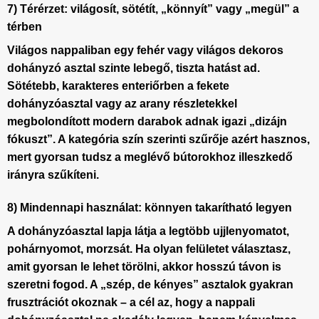
7) Térérzet: világosít, sötétít, „könnyít” vagy „megül” a
térben
Világos nappaliban egy fehér vagy világos dekoros
dohányzó asztal
szinte lebegő, tiszta hatást ad.
Sötétebb, karakteres enteriőrben a fekete
dohányzóasztal vagy az arany részletekkel
megbolondított modern darabok adnak igazi „dizájn
fókuszt”. A kategória szín szerinti szűrője azért hasznos,
mert gyorsan tudsz a meglévő bútorokhoz illeszkedő
irányra szűkíteni.
8) Mindennapi használat: könnyen takarítható legyen
A dohányzóasztal lapja látja a legtöbb ujjlenyomatot,
pohárnyomot, morzsát. Ha olyan felületet választasz,
amit gyorsan le lehet törölni, akkor hosszú távon is
szeretni fogod. A „szép, de kényes” asztalok gyakran
frusztrációt okoznak – a cél az, hogy a
nappali