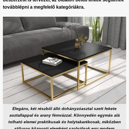
továbblépni a megfelelő kategóriákra.
Elegáns, két részből álló dohányzóasztal szett fekete
asztallappal és arany fémvázzal. Könnyedén egymás alá
tolható elemei praktikusak és helytakarékosak, miközben
stílusos központi elemként szolgálnak egy modern