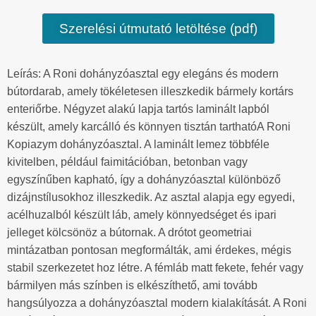
Szerelési útmutató letöltése (pdf)
Leírás: A Roni dohányzóasztal egy elegáns és modern
bútordarab, amely tökéletesen illeszkedik bármely kortárs
enteriőrbe. Négyzet alakú lapja tartós laminált lapból
készült, amely karcálló és könnyen tisztán tarthatóA Roni
Kopiazym dohányzóasztal. A laminált lemez többféle
kivitelben, például faimitációban, betonban vagy
egyszínűben kapható, így a dohányzóasztal különböző
dizájnstílusokhoz illeszkedik. Az asztal alapja egy egyedi,
acélhuzalból készült láb, amely könnyedséget és ipari
jelleget kölcsönöz a bútornak. A drótot geometriai
mintázatban pontosan megformálták, ami érdekes, mégis
stabil szerkezetet hoz létre. A fémláb matt fekete, fehér vagy
bármilyen más színben is elkészíthető, ami tovább
hangsúlyozza a dohányzóasztal modern kialakítását. A Roni