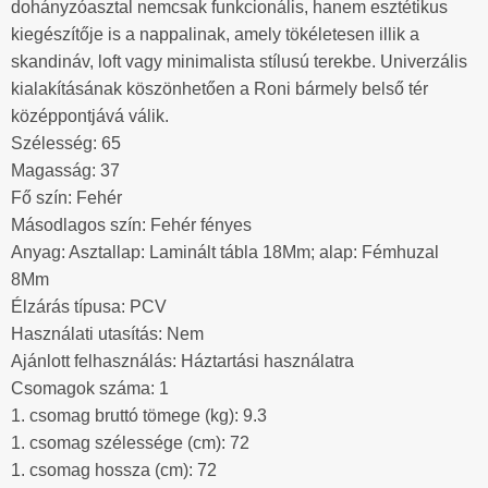
dohányzóasztal nemcsak funkcionális, hanem esztétikus
kiegészítője is a nappalinak, amely tökéletesen illik a
skandináv, loft vagy minimalista stílusú terekbe. Univerzális
kialakításának köszönhetően a Roni bármely belső tér
középpontjává válik.
Szélesség: 65
Magasság: 37
Fő szín: Fehér
Másodlagos szín: Fehér fényes
Anyag: Asztallap: Laminált tábla 18Mm; alap: Fémhuzal
8Mm
Élzárás típusa: PCV
Használati utasítás: Nem
Ajánlott felhasználás: Háztartási használatra
Csomagok száma: 1
1. csomag bruttó tömege (kg): 9.3
1. csomag szélessége (cm): 72
1. csomag hossza (cm): 72