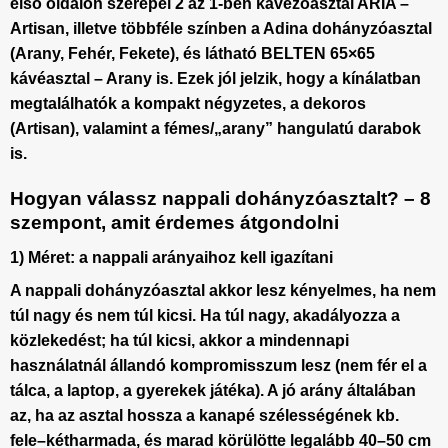
első oldalon szerepel
2 az 1-ben kávézóasztal ARIA –
Artisan
, illetve többféle színben a
Adina dohányzóasztal
(Arany, Fehér, Fekete), és látható
BELTEN 65×65
kávéasztal – Arany
is. Ezek jól jelzik, hogy a kínálatban
megtalálhatók a kompakt négyzetes, a dekoros
(Artisan), valamint a fémes/„arany” hangulatú darabok
is.
Hogyan válassz nappali dohányzóasztalt? – 8
szempont, amit érdemes átgondolni
1) Méret: a nappali arányaihoz kell igazítani
A
nappali dohányzóasztal
akkor lesz kényelmes, ha nem
túl nagy és nem túl kicsi. Ha túl nagy, akadályozza a
közlekedést; ha túl kicsi, akkor a mindennapi
használatnál állandó kompromisszum lesz (nem fér el a
tálca, a laptop, a gyerekek játéka). A jó arány általában
az, ha az asztal hossza a kanapé szélességének kb.
fele–kétharmada, és marad körülötte legalább 40–50 cm