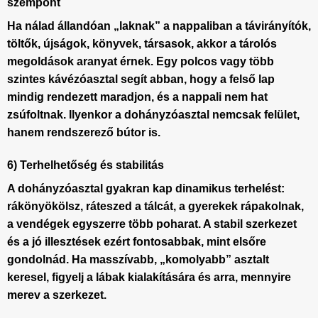
szempont
Ha nálad állandóan „laknak” a nappaliban a távirányítók,
töltők, újságok, könyvek, társasok, akkor a tárolós
megoldások aranyat érnek. Egy polcos vagy több
szintes
kávézóasztal
segít abban, hogy a felső lap
mindig rendezett maradjon, és a nappali nem hat
zsúfoltnak. Ilyenkor a dohányzóasztal nemcsak felület,
hanem rendszerező bútor is.
6) Terhelhetőség és stabilitás
A
dohányzóasztal
gyakran kap dinamikus terhelést:
rákönyökölsz, ráteszed a tálcát, a gyerekek rápakolnak,
a vendégek egyszerre több poharat. A stabil szerkezet
és a jó illesztések ezért fontosabbak, mint elsőre
gondolnád. Ha masszívabb, „komolyabb” asztalt
keresel, figyelj a lábak kialakítására és arra, mennyire
merev a szerkezet.