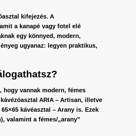
óasztal
kifejezés. A
mit a kanapé vagy fotel elé
kaknak egy könnyed, modern,
lényeg ugyanaz: legyen praktikus,
álogathatsz?
ák, hogy vannak modern, fémes
 kávézóasztal ARIA – Artisan
, illetve
65×65 kávéasztal – Arany
is. Ezek
n), valamint a fémes/„arany”