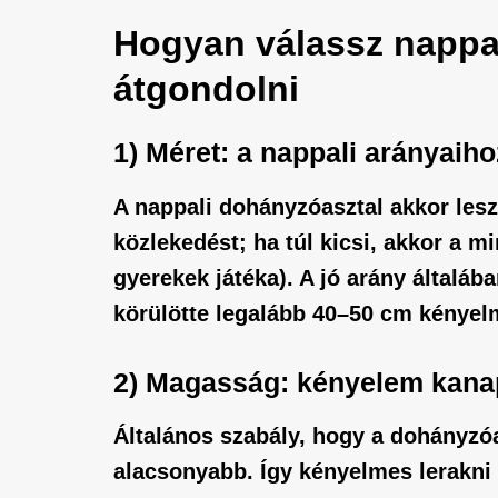
Hogyan válassz nappal
átgondolni
1) Méret: a nappali arányaihoz
A
nappali dohányzóasztal
akkor lesz
közlekedést; ha túl kicsi, akkor a m
gyerekek játéka). A jó arány általá
körülötte legalább 40–50 cm kényelm
2) Magasság: kényelem kanap
Általános szabály, hogy a
dohányzóa
alacsonyabb. Így kényelmes lerakni 