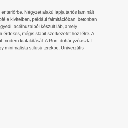
nteriőrbe. Négyzet alakú lapja tartós laminált
féle kivitelben, például faimitációban, betonban
gyedi, acélhuzalból készült láb, amely
 érdekes, mégis stabil szerkezetet hoz létre. A
al modern kialakítását. A Roni dohányzóasztal
gy minimalista stílusú terekbe. Univerzális