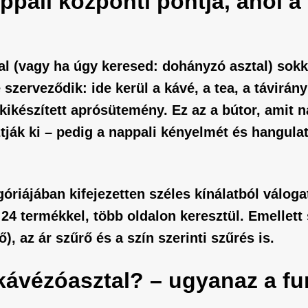
pali központi pontja, ahol a
al
(vagy ha úgy keresed:
dohányzó asztal
) sokk
szerveződik: ide kerül a kávé, a tea, a távirány
ikészített aprósütemény. Ez az a bútor, amit 
ztják ki – pedig a nappali kényelmét és hangul
riájában kifejezetten széles kínálatból váloga
24 termékkel, több oldalon keresztül. Emellett
, az ár szűrő és a szín szerinti szűrés is.
ávézóasztal? – ugyanaz a fu