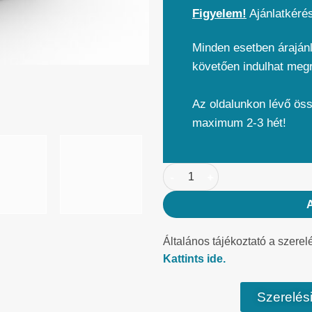
Figyelem!
Ajánlatkéré
Minden esetben árajánl
követően indulhat meg
Az oldalunkon lévő ös
maximum 2-3 hét!
Általános tájékoztató a szerel
Kattints ide.
Szerelési