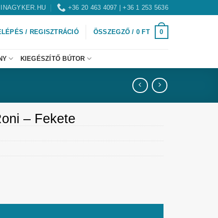
INAGYKER.HU
+36 20 463 4097 | +36 1 253 5636
0
ELÉPÉS / REGISZTRÁCIÓ
ÖSSZEGZŐ /
0
FT
NY
KIEGÉSZÍTŐ BÚTOR
oni – Fekete