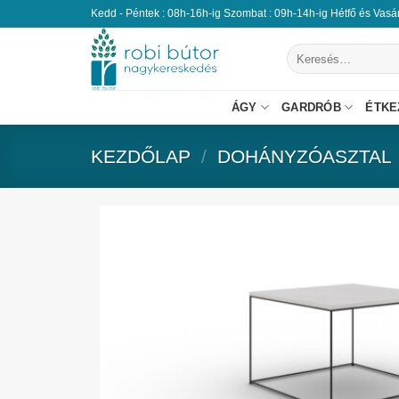
Kedd - Péntek : 08h-16h-ig Szombat : 09h-14h-ig Hétfő és Vas
ÁGY
GARDRÓB
ÉTKE
KEZDŐLAP
/
DOHÁNYZÓASZTAL