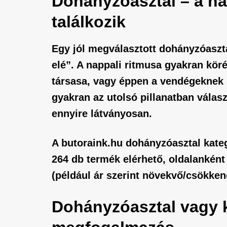
Dohányzóasztal – a nap
találkozik
Egy jól megválasztott
dohányzóaszt
elé”. A nappali ritmusa gyakran köré 
társasa, vagy éppen a vendégeknek k
gyakran az utolsó pillanatban válas
ennyire látványosan.
A butoraink.hu dohányzóasztal kategó
264 db
termék elérhető, oldalanként 
(például ár szerint növekvő/csökkenő)
Dohányzóasztal vagy k