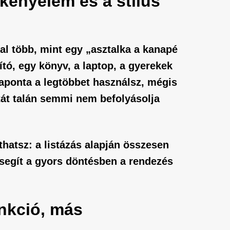
 kényelem és a stílus
al több, mint egy „asztalka a kanapé
ító, egy könyv, a laptop, a gyerekek
naponta a legtöbbet használsz, mégis
atát talán semmi nem befolyásolja
thatsz: a listázás alapján
összesen
 segít a gyors döntésben a rendezés
nkció, más