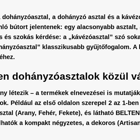
a
dohányzóasztal
, a
dohányzó asztal
és a
kávéz
 bútort jelentenek: egy alacsonyabb asztalt, a
us és szokás kérdése: a „kávézóasztal” szó so
hányzóasztal” klasszikusabb gyűjtőfogalom. A 
éhez.
yen dohányzóasztalok közül v
ny létezik – a termékek elnevezései is mutatj
ok. Például az első oldalon szerepel
2 az 1-ben
sztal
(Arany, Fehér, Fekete), és látható
BELTEN 
lálhatók a kompakt négyzetes, a dekoros (Artisa