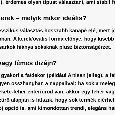
 érdemes olyan típust választani, ami stabil fel
kerek – melyik mikor ideális?
sszikus választás hosszabb kanapé elé, mert jól 
ban. A kerek/ovális forma előnye, hogy kisebb
 sarkok hiánya sokaknak plusz biztonságérzet.
 vagy fémes dizájn?
yakori a fa/dekor (például Artisan jelleg), a fehé
yen összhangban a nappalival: ha sok a meleg f
fekete-fehér enteriőröd van, akkor egy fehér va
zűrő alapján is látszik, hogy sok termék elérhe
) opció is, ami kimondottan trendi, elegáns ha