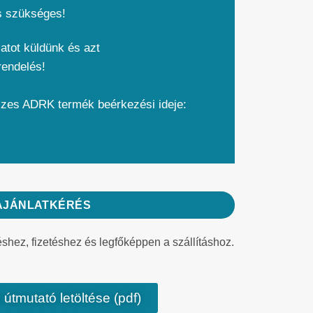
s szükséges!
atot küldünk és azt
rendelés!
szes ADRK termék beérkezési ideje:
AJÁNLATKÉRÉS
éshez, fizetéshez és legfőképpen a szállításhoz.
 útmutató letöltése (pdf)