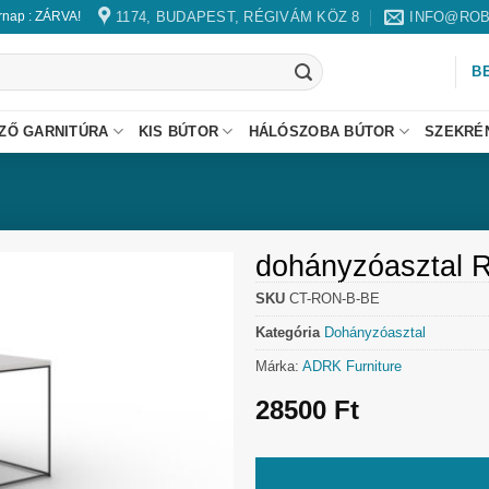
1174, BUDAPEST, RÉGIVÁM KÖZ 8
INFO@ROB
árnap : ZÁRVA!
B
ZŐ GARNITÚRA
KIS BÚTOR
HÁLÓSZOBA BÚTOR
SZEKRÉ
dohányzóasztal R
SKU
CT-RON-B-BE
Kategória
Dohányzóasztal
Márka:
ADRK Furniture
28500
Ft