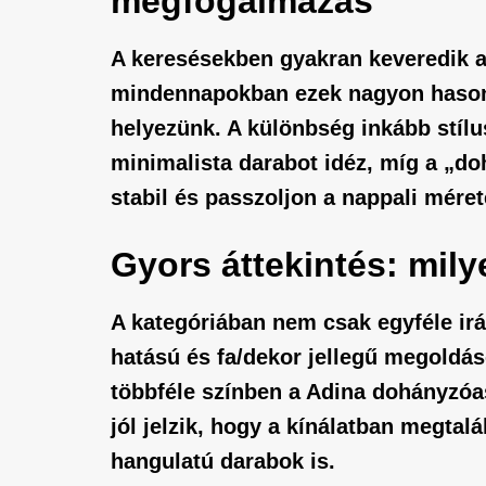
megfogalmazás
A keresésekben gyakran keveredik 
mindennapokban ezek nagyon hasonló
helyezünk. A különbség inkább stíl
minimalista darabot idéz, míg a „do
stabil és passzoljon a nappali méret
Gyors áttekintés: mil
A kategóriában nem csak egyféle irá
hatású és fa/dekor jellegű megoldás
többféle színben a
Adina dohányzóa
jól jelzik, hogy a kínálatban megta
hangulatú darabok is.