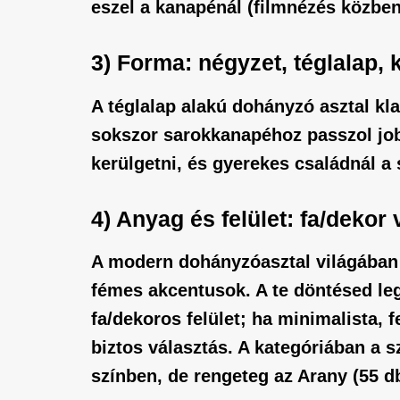
eszel a kanapénál (filmnézés közben),
3) Forma: négyzet, téglalap, 
A téglalap alakú
dohányzó asztal
kla
sokszor sarokkanapéhoz passzol job
kerülgetni, és gyerekes családnál a
4) Anyag és felület: fa/dekor
A
modern dohányzóasztal
világában g
fémes akcentusok. A te döntésed leg
fa/dekoros felület; ha minimalista, 
biztos választás. A kategóriában a s
színben, de rengeteg az
Arany
(55 db