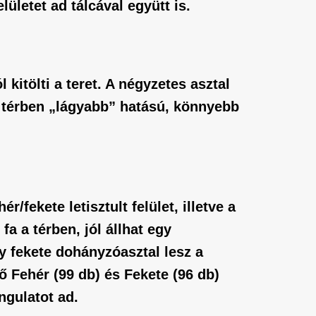
ületet ad tálcával együtt is.
kitölti a teret. A négyzetes asztal
 térben „lágyabb” hatású, könnyebb
r/fekete letisztult felület, illetve a
a a térben, jól állhat egy
gy fekete dohányzóasztal lesz a
tő
Fehér
(99 db) és
Fekete
(96 db)
ngulatot ad.