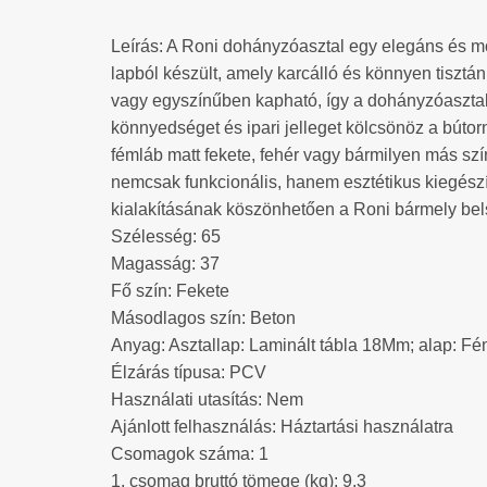
Leírás: A Roni dohányzóasztal egy elegáns és mod
lapból készült, amely karcálló és könnyen tisztá
vagy egyszínűben kapható, így a dohányzóasztal k
könnyedséget és ipari jelleget kölcsönöz a bútor
fémláb matt fekete, fehér vagy bármilyen más sz
nemcsak funkcionális, hanem esztétikus kiegészítő
kialakításának köszönhetően a Roni bármely bels
Szélesség: 65
Magasság: 37
Fő szín: Fekete
Másodlagos szín: Beton
Anyag: Asztallap: Laminált tábla 18Mm; alap: 
Élzárás típusa: PCV
Használati utasítás: Nem
Ajánlott felhasználás: Háztartási használatra
Csomagok száma: 1
1. csomag bruttó tömege (kg): 9.3