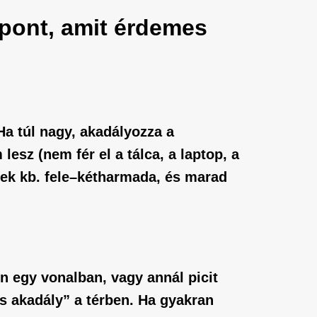
pont, amit érdemes
Ha túl nagy, akadályozza a
esz (nem fér el a tálca, a laptop, a
ének kb. fele–kétharmada, és marad
n egy vonalban, vagy annál picit
as akadály” a térben. Ha gyakran