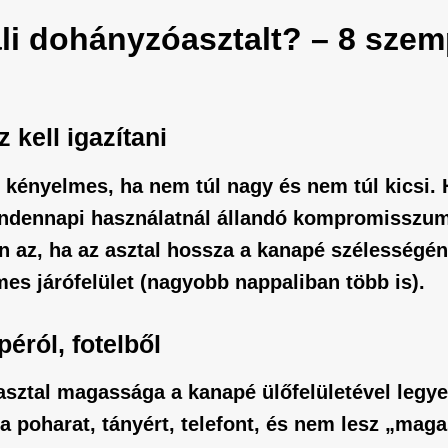
i dohányzóasztalt? – 8 szem
 kell igazítani
 kényelmes, ha nem túl nagy és nem túl kicsi. 
indennapi használatnál állandó kompromisszum l
ban az, ha az asztal hossza a kanapé szélesség
es járófelület (nagyobb nappaliban több is).
éról, fotelből
sztal
magassága a kanapé ülőfelületével legye
a poharat, tányért, telefont, és nem lesz „mag