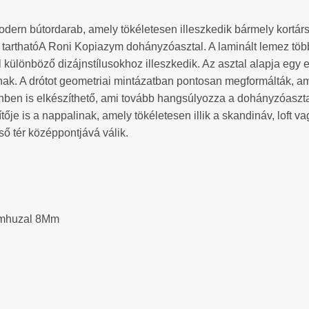
ern bútordarab, amely tökéletesen illeszkedik bármely kortárs e
n tarthatóA Roni Kopiazym dohányzóasztal. A laminált lemez több
ülönböző dizájnstílusokhoz illeszkedik. Az asztal alapja egy e
nak. A drótot geometriai mintázatban pontosan megformálták, ami
ínben is elkészíthető, ami tovább hangsúlyozza a dohányzóaszt
je is a nappalinak, amely tökéletesen illik a skandináv, loft va
ő tér középpontjává válik.
Fémhuzal 8Mm