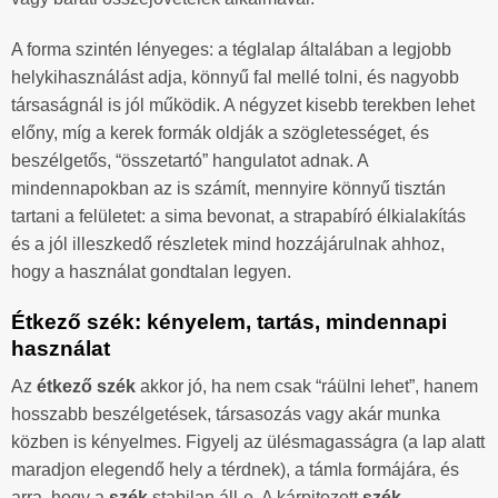
A forma szintén lényeges: a téglalap általában a legjobb
helykihasználást adja, könnyű fal mellé tolni, és nagyobb
társaságnál is jól működik. A négyzet kisebb terekben lehet
előny, míg a kerek formák oldják a szögletességet, és
beszélgetős, “összetartó” hangulatot adnak. A
mindennapokban az is számít, mennyire könnyű tisztán
tartani a felületet: a sima bevonat, a strapabíró élkialakítás
és a jól illeszkedő részletek mind hozzájárulnak ahhoz,
hogy a használat gondtalan legyen.
Étkező szék: kényelem, tartás, mindennapi
használat
Az
étkező szék
akkor jó, ha nem csak “ráülni lehet”, hanem
hosszabb beszélgetések, társasozás vagy akár munka
közben is kényelmes. Figyelj az ülésmagasságra (a lap alatt
maradjon elegendő hely a térdnek), a támla formájára, és
arra, hogy a
szék
stabilan áll-e. A kárpitozott
szék