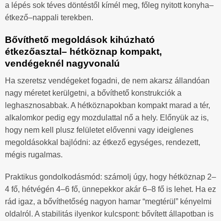
a lépés sok téves döntéstől kímél meg, főleg nyitott konyha–
étkező–nappali terekben.
Bővíthető megoldások kihúzható
étkezőasztal– hétköznap kompakt,
vendégeknél nagyvonalú
Ha szeretsz vendégeket fogadni, de nem akarsz állandóan
nagy méretet kerülgetni, a bővíthető konstrukciók a
leghasznosabbak. A hétköznapokban kompakt marad a tér,
alkalomkor pedig egy mozdulattal nő a hely. Előnyük az is,
hogy nem kell plusz felületet elővenni vagy ideiglenes
megoldásokkal bajlódni: az étkező egységes, rendezett,
mégis rugalmas.
Praktikus gondolkodásmód: számolj úgy, hogy hétköznap 2–
4 fő, hétvégén 4–6 fő, ünnepekkor akár 6–8 fő is lehet. Ha ez
rád igaz, a bővíthetőség nagyon hamar “megtérül” kényelmi
oldalról. A stabilitás ilyenkor kulcspont: bővített állapotban is