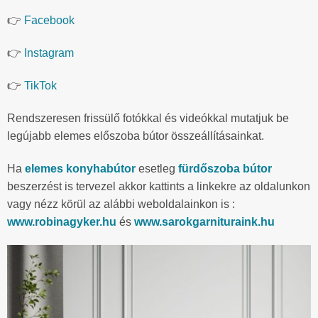
👉
Facebook
👉
Instagram
👉
TikTok
Rendszeresen frissülő fotókkal és videókkal mutatjuk be
legújabb elemes előszoba bútor összeállításainkat.
Ha
elemes konyhabútor
esetleg
fürdőszoba bútor
beszerzést is tervezel akkor kattints a linkekre az oldalunkon
vagy nézz körül az alábbi weboldalainkon is :
www.robinagyker.hu
és
www.sarokgarnituraink.hu