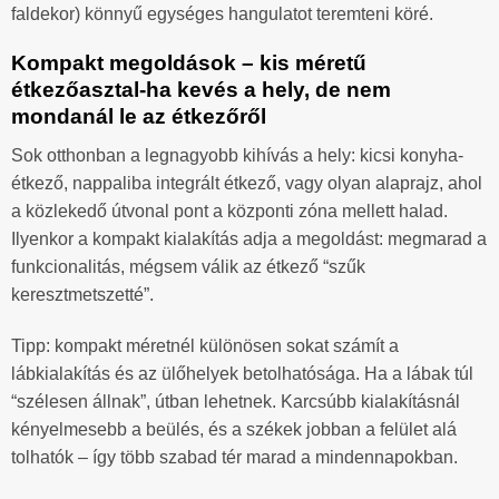
faldekor) könnyű egységes hangulatot teremteni köré.
Kompakt megoldások – kis méretű
étkezőasztal-ha kevés a hely, de nem
mondanál le az étkezőről
Sok otthonban a legnagyobb kihívás a hely: kicsi konyha-
étkező, nappaliba integrált étkező, vagy olyan alaprajz, ahol
a közlekedő útvonal pont a központi zóna mellett halad.
Ilyenkor a kompakt kialakítás adja a megoldást: megmarad a
funkcionalitás, mégsem válik az étkező “szűk
keresztmetszetté”.
Tipp: kompakt méretnél különösen sokat számít a
lábkialakítás és az ülőhelyek betolhatósága. Ha a lábak túl
“szélesen állnak”, útban lehetnek. Karcsúbb kialakításnál
kényelmesebb a beülés, és a székek jobban a felület alá
tolhatók – így több szabad tér marad a mindennapokban.