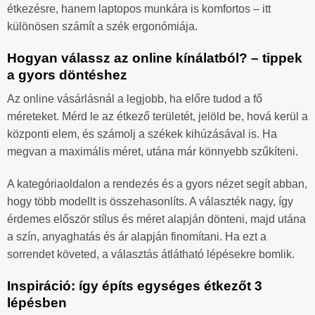
étkezésre, hanem laptopos munkára is komfortos – itt
különösen számít a szék ergonómiája.
Hogyan válassz az online kínálatból? – tippek
a gyors döntéshez
Az online vásárlásnál a legjobb, ha előre tudod a fő
méreteket. Mérd le az étkező területét, jelöld be, hová kerül a
központi elem, és számolj a székek kihúzásával is. Ha
megvan a maximális méret, utána már könnyebb szűkíteni.
A kategóriaoldalon a rendezés és a gyors nézet segít abban,
hogy több modellt is összehasonlíts. A választék nagy, így
érdemes először stílus és méret alapján dönteni, majd utána
a szín, anyaghatás és ár alapján finomítani. Ha ezt a
sorrendet követed, a választás átlátható lépésekre bomlik.
Inspiráció: így építs egységes étkezőt 3
lépésben