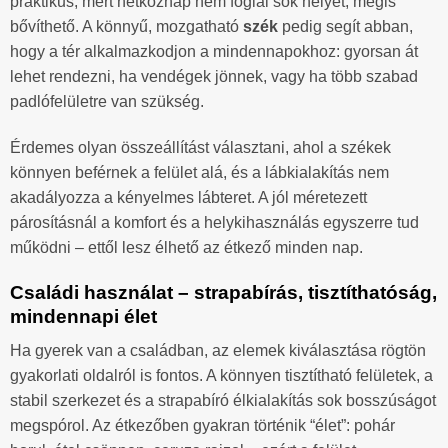
praktikus, mert hétköznap nem foglal sok helyet, mégis
bővíthető. A könnyű, mozgatható
szék
pedig segít abban,
hogy a tér alkalmazkodjon a mindennapokhoz: gyorsan át
lehet rendezni, ha vendégek jönnek, vagy ha több szabad
padlófelületre van szükség.
Érdemes olyan összeállítást választani, ahol a székek
könnyen beférnek a felület alá, és a lábkialakítás nem
akadályozza a kényelmes lábteret. A jól méretezett
párosításnál a komfort és a helykihasználás egyszerre tud
működni – ettől lesz élhető az étkező minden nap.
Családi használat – strapabírás, tisztíthatóság,
mindennapi élet
Ha gyerek van a családban, az elemek kiválasztása rögtön
gyakorlati oldalról is fontos. A könnyen tisztítható felületek, a
stabil szerkezet és a strapabíró élkialakítás sok bosszúságot
megspórol. Az étkezőben gyakran történik “élet”: pohár