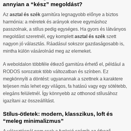
annyian a “kész” megoldást?
Az
asztal és szék
garnitúra legnagyobb előnye a biztos
harmónia: a méretek és arányok eleve egymáshoz
passzolnak, a stílus pedig egységes. Ha gyors és látványos
megoldást szeretnél, egy komplett
asztal és szék
szett
nagyon jó választás. Ráadásul sokszor gazdaságosabb is,
mintha külön vásárolnád meg az elemeket.
A weboldalon többféle étkező garnitúra érhető el, például a
RODOS sorozatok több változatban és színben. Ez
megkönnyíti a döntést: ugyanannak a szettnek a karaktere
teljesen más lehet egy világos, fa hatású vagy egy sötétebb,
elegáns felületnél. Így könnyebb az otthonod stílusához
igazítani az összeállítást.
Stílus-ötletek: modern, klasszikus, loft és
“meleg minimalizmus”