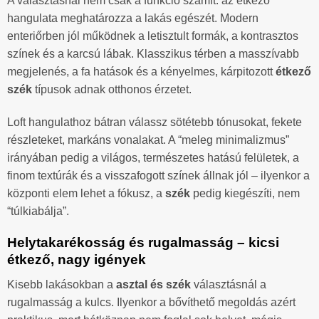
A választásnál nem csak a funkció számít: az étkező
hangulata meghatározza a lakás egészét. Modern
enteriőrben jól működnek a letisztult formák, a kontrasztos
színek és a karcsú lábak. Klasszikus térben a masszívabb
megjelenés, a fa hatások és a kényelmes, kárpitozott
étkező
szék
típusok adnak otthonos érzetet.
Loft hangulathoz bátran válassz sötétebb tónusokat, fekete
részleteket, markáns vonalakat. A “meleg minimalizmus”
irányában pedig a világos, természetes hatású felületek, a
finom textúrák és a visszafogott színek állnak jól – ilyenkor a
központi elem lehet a fókusz, a
szék
pedig kiegészíti, nem
“túlkiabálja”.
Helytakarékosság és rugalmasság – kicsi
étkező, nagy igények
Kisebb lakásokban a
asztal és szék
választásnál a
rugalmasság a kulcs. Ilyenkor a bővíthető megoldás azért