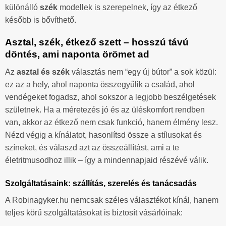
különálló
szék
modellek is szerepelnek, így az étkező
később is bővíthető.
Asztal, szék, étkező szett – hosszú távú
döntés, ami naponta örömet ad
Az
asztal és szék
választás nem “egy új bútor” a sok közül:
ez az a hely, ahol naponta összegyűlik a család, ahol
vendégeket fogadsz, ahol sokszor a legjobb beszélgetések
születnek. Ha a méretezés jó és az üléskomfort rendben
van, akkor az étkező nem csak funkció, hanem élmény lesz.
Nézd végig a kínálatot, hasonlítsd össze a stílusokat és
színeket, és válaszd azt az összeállítást, ami a te
életritmusodhoz illik – így a mindennapjaid részévé válik.
Szolgáltatásaink: szállítás, szerelés és tanácsadás
A Robinagyker.hu nemcsak széles választékot kínál, hanem
teljes körű szolgáltatásokat is biztosít vásárlóinak: