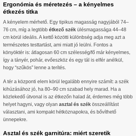
Ergonómia és méretezés – a kényelmes
étkezés titka
A kényelem mérhető. Egy tipikus magasság nagyjából 74–
76 cm, míg a legtöbb
étkező szék
ülésmagassága 44–48
cm körül ideális. A kettő közötti különbség adja meg azt a
természetes testtartást, ami miatt jó leülni. Fontos a
könyöktér is: átlagosan 60 cm szélesség/fő már kényelmes,
így a tányér, pohár, evőeszköz és egy tál is elfér anélkül,
hogy “szűkös” lenne a terítés.
A tér a központi elem körül legalább ennyire számít: a szék
kihúzásához jó, ha 80–90 cm szabad hely marad. Ha a
közlekedő útvonal is az étkezőn halad át, érdemes még több
helyet hagyni, vagy olyan
asztal és szék
összeállítást
választani, ami kompakt hétköznapokra, és bővíthető
ünnepekre.
Asztal és szék garnitúra: miért szeretik