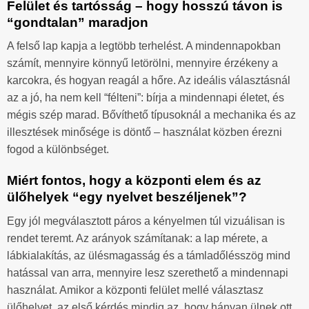
Felület és tartósság – hogy hosszú távon is
“gondtalan” maradjon
A felső lap kapja a legtöbb terhelést. A mindennapokban
számít, mennyire könnyű letörölni, mennyire érzékeny a
karcokra, és hogyan reagál a hőre. Az ideális választásnál
az a jó, ha nem kell “félteni”: bírja a mindennapi életet, és
mégis szép marad. Bővíthető típusoknál a mechanika és az
illesztések minősége is döntő – használat közben érezni
fogod a különbséget.
Miért fontos, hogy a központi elem és az
ülőhelyek “egy nyelvet beszéljenek”?
Egy jól megválasztott páros a kényelmen túl vizuálisan is
rendet teremt. Az arányok számítanak: a lap mérete, a
lábkialakítás, az ülésmagasság és a támladőlésszög mind
hatással van arra, mennyire lesz szerethető a mindennapi
használat. Amikor a központi felület mellé választasz
ülőhelyet, az első kérdés mindig az, hogy hányan ülnek ott