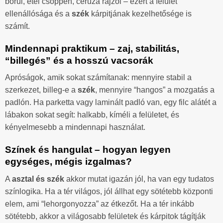
borul, étel csöppen, ceruza rajzol – ezért a felület
ellenállósága és a
szék
kárpitjának kezelhetősége is
számít.
Mindennapi praktikum – zaj, stabilitás,
“billegés” és a hosszú vacsorák
Apróságok, amik sokat számítanak: mennyire stabil a
szerkezet, billeg-e a
szék
, mennyire “hangos” a mozgatás a
padlón. Ha parketta vagy laminált padló van, egy filc alátét a
lábakon sokat segít: halkabb, kíméli a felületet, és
kényelmesebb a mindennapi használat.
Színek és hangulat – hogyan legyen
egységes, mégis izgalmas?
A
asztal és szék
akkor mutat igazán jól, ha van egy tudatos
színlogika. Ha a tér világos, jól állhat egy sötétebb központi
elem, ami “lehorgonyozza” az étkezőt. Ha a tér inkább
sötétebb, akkor a világosabb felületek és kárpitok tágítják