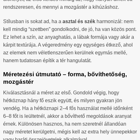
rendszeresen, és mennyi a mozgástér a kihúzáshoz.
Stílusban is sokat ad, ha a
asztal és szék
harmonizál: nem
kell mindig “szettben” gondolkodni, de jó, ha van közös pont.
Ez lehet a szín, az anyaghatás, a lábak formája vagy akár a
kárpit textúrája. A végeredmény egy egységes étkező, ahol
az elemek nem véletlenszerűen kerülnek egymás mellé,
hanem tudatosan építik a tér hangulatát.
Méretezési útmutató – forma, bővíthetőség,
mozgástér
Kiválasztásnál a méret az első. Gondold végig, hogy
hétköznap hány fő eszik együtt, és milyen gyakran jön
vendég. Ha a hétköznapi 2–4 fős használat mellé időnként
6–8 főt is leültetnél, akkor a bővíthető megoldások aranyat
érnek. Különösen hasznos, ha nem szeretnél állandóan
nagy méretet kerülgetni, mégis kell az extra hely ünnepekkor
vagy baráti összejövetelek alkalmával.