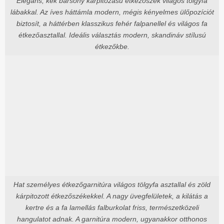
Elegáns, kék bársony kárpitozású étkezőszék világos tölgyfa
lábakkal. Az íves háttámla modern, mégis kényelmes ülőpozíciót
biztosít, a háttérben klasszikus fehér falpanellel és világos fa
étkezőasztallal. Ideális választás modern, skandináv stílusú
étkezőkbe.
Hat személyes étkezőgarnitúra világos tölgyfa asztallal és zöld
kárpitozott étkezőszékekkel. A nagy üvegfelületek, a kilátás a
kertre és a fa lamellás falburkolat friss, természetközeli
hangulatot adnak. A garnitúra modern, ugyanakkor otthonos