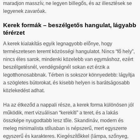
maradjon masszív, ne legyen billegős, és az illesztések se
legyenek zavaróak.
Kerek formák – beszélgetős hangulat, lágyabb
térérzet
A kerek kialakítás egyik legnagyobb előnye, hogy
természetesen teremt közösségi hangulatot. Nincs “fő hely”,
nincs éles sarok, mindenki közelebb van egymáshoz, ezért
beszélgetésnél, vendégségnél sokan ezt érzik a
legotthonosabbnak. Térben is sokszor könnyedebb: lágyítja
a szögletes bútorokat, és kisebb helyen is barátságosabb
közlekedést adhat.
Ha az étkeződ a nappali része, a kerek forma különösen jól
működik, mert vizuálisan “kerekíti” a teret, és a lakás
összképe nyugodtabb lesz tőle. Skandináv, modern és
meleg minimalista stílusban is népszerű, mert egyszerre
egyszerű és karakteres. Kiegészítőkkel (lámpa, szőnyeg,