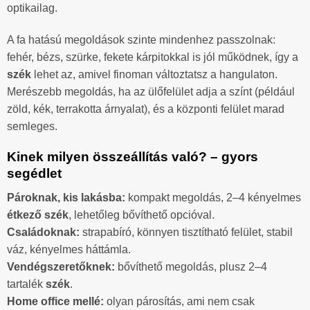
optikailag.
A fa hatású megoldások szinte mindenhez passzolnak:
fehér, bézs, szürke, fekete kárpitokkal is jól működnek, így a
szék
lehet az, amivel finoman változtatsz a hangulaton.
Merészebb megoldás, ha az ülőfelület adja a színt (például
zöld, kék, terrakotta árnyalat), és a központi felület marad
semleges.
Kinek milyen összeállítás való? – gyors
segédlet
Pároknak, kis lakásba:
kompakt megoldás, 2–4 kényelmes
étkező szék
, lehetőleg bővíthető opcióval.
Családoknak:
strapabíró, könnyen tisztítható felület, stabil
váz, kényelmes háttámla.
Vendégszeretőknek:
bővíthető megoldás, plusz 2–4
tartalék
szék
.
Home office mellé:
olyan párosítás, ami nem csak