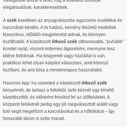
melegebbé teszik a teret, míg a sötétebb tónusok
elegánsabbak, karakteresebbek.
A
szék
esetében az anyagválasztás egyszerre esztétikai és
használati kérdés. A fa hatású, kemény felületű modellek
klasszikus, időtálló megjelenést adnak, és könnyen
tisztíthatók. A kárpitozott
étkező szék
otthonosabb, “puhább”
érzetet nyújt, viszont érdemes átgondolni, mennyire lesz
kitéve foltoknak. Ha kisgyerek vagy háziállat is van,
praktikus lehet olyan kárpitot választani, amit könnyű
tisztítani, és ami bírja a mindennapos használatot.
Hasznos tipp: ha szereted a kárpitozott
étkező szék
kényelmét, de tartasz a foltoktól, tarts kéznél egy kímélő
kárpittisztítót, és időnként frissítsd fel az ülőfelületet. A
központi felületnél pedig egy jól megválasztott alátét vagy
futó segít megelőzni a karcolásokat és a hőfoltokat – így
hosszabb távon is szép marad.