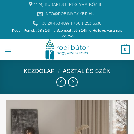
1174, BUDAPEST, RÉGIVÁM KÖZ 8
INFO@ROBINAGYKER.HU
+36 20 463 4097 | +36 1 253 5636
Kedd - Péntek : 08h-16h-ig Szombat : 09h-14h-ig Hétfő és Vasárnap :
ZÁRVA!
0
KEZDŐLAP
/
ASZTAL ÉS SZÉK