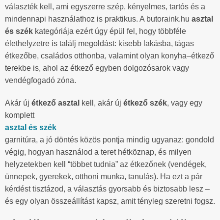
választék kell, ami egyszerre szép, kényelmes, tartós és a
mindennapi használathoz is praktikus. A butoraink.hu
asztal
és szék
kategóriája ezért úgy épül fel, hogy többféle
élethelyzetre is találj megoldást: kisebb lakásba, tágas
étkezőbe, családos otthonba, valamint olyan konyha–étkező
terekbe is, ahol az étkező egyben dolgozósarok vagy
vendégfogadó zóna.
Akár új
étkező asztal
kell, akár új
étkező szék
, vagy egy
komplett
asztal és szék
garnitúra, a jó döntés közös pontja mindig ugyanaz: gondold
végig, hogyan használod a teret hétköznap, és milyen
helyzetekben kell “többet tudnia” az étkezőnek (vendégek,
ünnepek, gyerekek, otthoni munka, tanulás). Ha ezt a pár
kérdést tisztázod, a választás gyorsabb és biztosabb lesz –
és egy olyan összeállítást kapsz, amit tényleg szeretni fogsz.