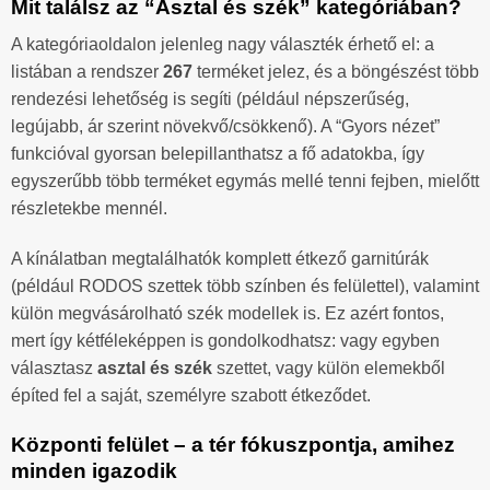
Mit találsz az “Asztal és szék” kategóriában?
A kategóriaoldalon jelenleg nagy választék érhető el: a
listában a rendszer
267
terméket jelez, és a böngészést több
rendezési lehetőség is segíti (például népszerűség,
legújabb, ár szerint növekvő/csökkenő). A “Gyors nézet”
funkcióval gyorsan belepillanthatsz a fő adatokba, így
egyszerűbb több terméket egymás mellé tenni fejben, mielőtt
részletekbe mennél.
A kínálatban megtalálhatók komplett étkező garnitúrák
(például RODOS szettek több színben és felülettel), valamint
külön megvásárolható szék modellek is. Ez azért fontos,
mert így kétféleképpen is gondolkodhatsz: vagy egyben
választasz
asztal és szék
szettet, vagy külön elemekből
építed fel a saját, személyre szabott étkeződet.
Központi felület – a tér fókuszpontja, amihez
minden igazodik