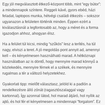
Egy jól megválasztott étkező-központ több, mint “egy bútor”:
a mindennapok színtere. Reggeli kávé, gyors ebéd, házi
feladat, laptopos munka, hétvégi családi étkezés – sokszor
ugyanazon a felületen történik minden. Éppen ezért a
kiválasztásnál a legfontosabb az, hogy a méret és a forma
igazodjon ahhoz, ahogyan élsz.
Ha a felület túl kicsi, mindig “szűkös” lesz a terítés, ha túl
nagy, elviszi a teret. A jó megoldás pont annyit ad, amennyi
kell – és kényelmesen használható marad. A hétköznapi
használatban az is döntő, hogy mennyire marad könnyű a
közlekedés, mennyire férnek el a székek, és mennyire
rugalmas a tér a változó helyzetekhez.
Gyakorlati tipp: mielőtt választasz, jelöld ki a padlón a
rendelkezésre álló zónát (ragasztószalaggal vagy
kartonnal). Így azonnal látod, hol marad átjáró, hol nyílik az
ajtó, és hol fér el kényelmesen a mindennapi “forgalom”. Ez