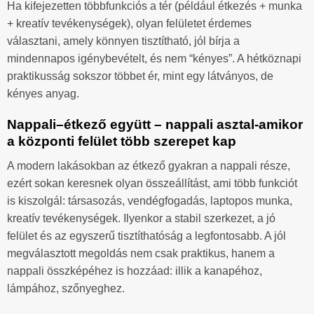
Ha kifejezetten többfunkciós a tér (például étkezés + munka
+ kreatív tevékenységek), olyan felületet érdemes
választani, amely könnyen tisztítható, jól bírja a
mindennapos igénybevételt, és nem “kényes”. A hétköznapi
praktikusság sokszor többet ér, mint egy látványos, de
kényes anyag.
Nappali–étkező együtt – nappali asztal-amikor
a központi felület több szerepet kap
A modern lakásokban az étkező gyakran a nappali része,
ezért sokan keresnek olyan összeállítást, ami több funkciót
is kiszolgál: társasozás, vendégfogadás, laptopos munka,
kreatív tevékenységek. Ilyenkor a stabil szerkezet, a jó
felület és az egyszerű tisztíthatóság a legfontosabb. A jól
megválasztott megoldás nem csak praktikus, hanem a
nappali összképéhez is hozzáad: illik a kanapéhoz,
lámpához, szőnyeghez.