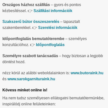
Országos házhoz szállítás
– gyors és pontos
kézbesítéssel. 👉
Szállítási információk
Szakszerű bútor összeszerelés
– tapasztalt
szakemberekkel. 👉
Szerelési információk
Időpontfoglalás bemutatóterembe
– személyes
konzultációhoz. 👉
Időpontfoglalás
Személyre szabott tanácsadás
– hogy biztosan a legjobb
döntést hozd.
nézz körül az alábbi weboldalainkon is:
www.butoraink.hu
és
www.sarokgarnituraink.hu
Kövess minket online is!
Ha nem tudsz személyesen ellátogatni bemutatótermünkbe,
inspirálódj online felületeinken: