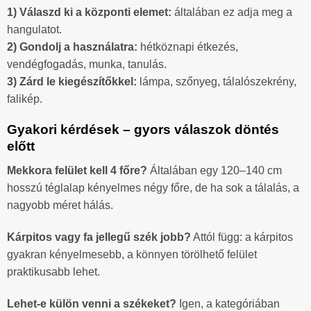
1) Válaszd ki a központi elemet:
általában ez adja meg a
hangulatot.
2) Gondolj a használatra:
hétköznapi étkezés,
vendégfogadás, munka, tanulás.
3) Zárd le kiegészítőkkel:
lámpa, szőnyeg, tálalószekrény,
falikép.
Gyakori kérdések – gyors válaszok döntés
előtt
Mekkora felület kell 4 főre?
Általában egy 120–140 cm
hosszú téglalap kényelmes négy főre, de ha sok a tálalás, a
nagyobb méret hálás.
Kárpitos vagy fa jellegű szék jobb?
Attól függ: a kárpitos
gyakran kényelmesebb, a könnyen törölhető felület
praktikusabb lehet.
Lehet-e külön venni a székeket?
Igen, a kategóriában