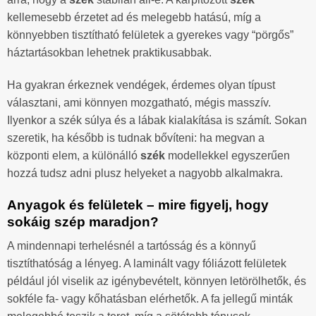
kellemesebb érzetet ad és melegebb hatású, míg a
könnyebben tisztítható felületek a gyerekes vagy “pörgős”
háztartásokban lehetnek praktikusabbak.
Ha gyakran érkeznek vendégek, érdemes olyan típust
választani, ami könnyen mozgatható, mégis masszív.
Ilyenkor a szék súlya és a lábak kialakítása is számít. Sokan
szeretik, ha később is tudnak bővíteni: ha megvan a
központi elem, a különálló
szék
modellekkel egyszerűen
hozzá tudsz adni plusz helyeket a nagyobb alkalmakra.
Anyagok és felületek – mire figyelj, hogy
sokáig szép maradjon?
A mindennapi terhelésnél a tartósság és a könnyű
tisztíthatóság a lényeg. A laminált vagy fóliázott felületek
például jól viselik az igénybevételt, könnyen letörölhetők, és
sokféle fa- vagy kőhatásban elérhetők. A fa jellegű minták