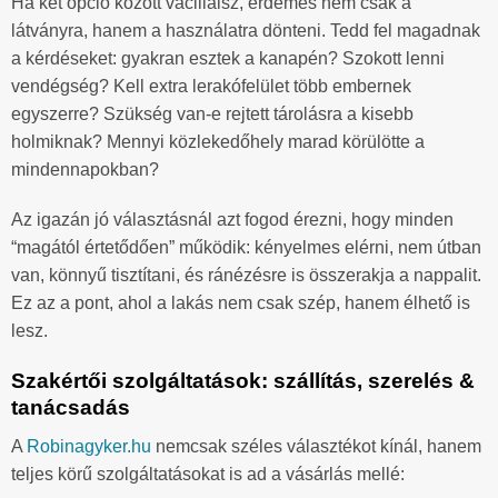
Ha két opció között vacillálsz, érdemes nem csak a
látványra, hanem a használatra dönteni. Tedd fel magadnak
a kérdéseket: gyakran esztek a kanapén? Szokott lenni
vendégség? Kell extra lerakófelület több embernek
egyszerre? Szükség van-e rejtett tárolásra a kisebb
holmiknak? Mennyi közlekedőhely marad körülötte a
mindennapokban?
Az igazán jó választásnál azt fogod érezni, hogy minden
“magától értetődően” működik: kényelmes elérni, nem útban
van, könnyű tisztítani, és ránézésre is összerakja a nappalit.
Ez az a pont, ahol a lakás nem csak szép, hanem élhető is
lesz.
Szakértői szolgáltatások: szállítás, szerelés &
tanácsadás
A
Robinagyker.hu
nemcsak széles választékot kínál, hanem
teljes körű szolgáltatásokat is ad a vásárlás mellé: