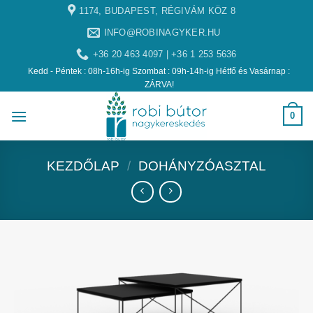
1174, BUDAPEST, RÉGIVÁM KÖZ 8
INFO@ROBINAGYKER.HU
+36 20 463 4097 | +36 1 253 5636
Kedd - Péntek : 08h-16h-ig Szombat : 09h-14h-ig Hétfő és Vasárnap :
ZÁRVA!
0
KEZDŐLAP
/
DOHÁNYZÓASZTAL