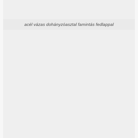
acél vázas dohányzóasztal famintás fedlappal