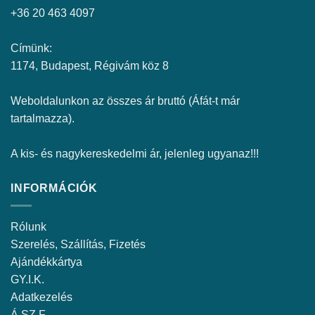
+36 20 463 4097
Címünk:
1174, Budapest, Régivám köz 8
Weboldalunkon az összes ár bruttó (Áfát-t már
tartalmazza).
A kis- és nagykereskedelmi ár, jelenleg ugyanaz!!!
INFORMÁCIÓK
Rólunk
Szerelés, Szállítás, Fizetés
Ajándékkártya
GY.I.K.
Adatkezelés
Á.SZ.F.