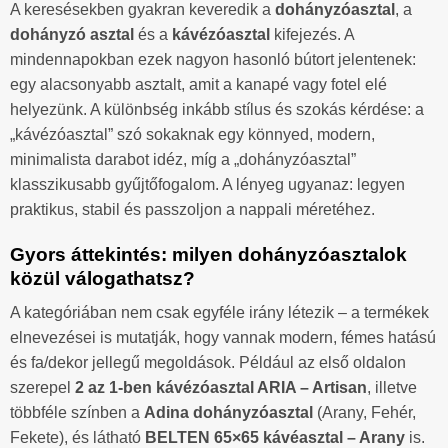
A keresésekben gyakran keveredik a
dohányzóasztal
, a
dohányzó asztal
és a
kávézóasztal
kifejezés. A
mindennapokban ezek nagyon hasonló bútort jelentenek:
egy alacsonyabb asztalt, amit a kanapé vagy fotel elé
helyezünk. A különbség inkább stílus és szokás kérdése: a
„kávézóasztal” szó sokaknak egy könnyed, modern,
minimalista darabot idéz, míg a „dohányzóasztal”
klasszikusabb gyűjtőfogalom. A lényeg ugyanaz: legyen
praktikus, stabil és passzoljon a nappali méretéhez.
Gyors áttekintés: milyen dohányzóasztalok
közül válogathatsz?
A kategóriában nem csak egyféle irány létezik – a termékek
elnevezései is mutatják, hogy vannak modern, fémes hatású
és fa/dekor jellegű megoldások. Például az első oldalon
szerepel
2 az 1-ben kávézóasztal ARIA – Artisan
, illetve
többféle színben a
Adina dohányzóasztal
(Arany, Fehér,
Fekete), és látható
BELTEN 65×65 kávéasztal – Arany
is.