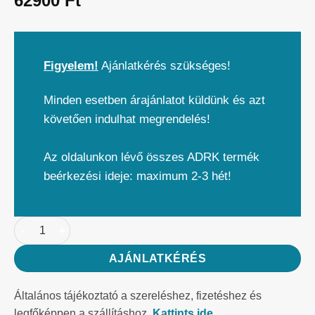
62900
Ft
Figyelem!
Ajánlatkérés szükséges!
Minden esetben árajánlatot küldünk és azt
követően indulhat megrendelés!
Az oldalunkon lévő összes ADRK termék
beérkezési ideje: maximum 2-3 hét!
AJÁNLATKÉRÉS
Általános tájékoztató a szereléshez, fizetéshez és
legfőképpen a szállításhoz.
Kattints ide.