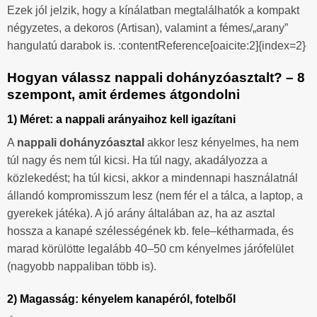
Ezek jól jelzik, hogy a kínálatban megtalálhatók a kompakt
négyzetes, a dekoros (Artisan), valamint a fémes/„arany”
hangulatú darabok is. :contentReference[oaicite:2]{index=2}
Hogyan válassz nappali dohányzóasztalt? – 8
szempont, amit érdemes átgondolni
1) Méret: a nappali arányaihoz kell igazítani
A
nappali dohányzóasztal
akkor lesz kényelmes, ha nem
túl nagy és nem túl kicsi. Ha túl nagy, akadályozza a
közlekedést; ha túl kicsi, akkor a mindennapi használatnál
állandó kompromisszum lesz (nem fér el a tálca, a laptop, a
gyerekek játéka). A jó arány általában az, ha az asztal
hossza a kanapé szélességének kb. fele–kétharmada, és
marad körülötte legalább 40–50 cm kényelmes járófelület
(nagyobb nappaliban több is).
2) Magasság: kényelem kanapéról, fotelből