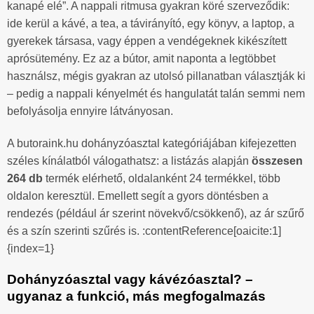
kanapé elé”. A nappali ritmusa gyakran köré szerveződik:
ide kerül a kávé, a tea, a távirányító, egy könyv, a laptop, a
gyerekek társasa, vagy éppen a vendégeknek kikészített
aprósütemény. Ez az a bútor, amit naponta a legtöbbet
használsz, mégis gyakran az utolsó pillanatban választják ki
– pedig a nappali kényelmét és hangulatát talán semmi nem
befolyásolja ennyire látványosan.
A butoraink.hu dohányzóasztal kategóriájában kifejezetten
széles kínálatból válogathatsz: a listázás alapján
összesen
264 db
termék elérhető, oldalanként 24 termékkel, több
oldalon keresztül. Emellett segít a gyors döntésben a
rendezés (például ár szerint növekvő/csökkenő), az ár szűrő
és a szín szerinti szűrés is. :contentReference[oaicite:1]
{index=1}
Dohányzóasztal vagy kávézóasztal? –
ugyanaz a funkció, más megfogalmazás