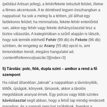
(például Artisan jelleg), a fehér/fekete letisztult felület, illetve
a fémes akcentusok. A te döntésed legyen összhangban a
nappalival: ha sok a meleg fa a térben, jól állhat egy
fa/dekoros felület; ha minimalista, fekete-fehér enteriőröd
van, akkor egy fehér vagy fekete dohányzóasztal lesz a
biztos választás. A kategóriában a szűrő alapján is látszik,
hogy sok termék elérhető
Fehér
(99 db) és
Fekete
(96 db)
színben, de rengeteg az
Arany
(55 db) opció is, ami
kimondottan trendi, elegáns hangulatot ad.
:contentReference[oaicite:3]{index=3}
5) Tárolás: polc, fiók, dupla szint – amikor a rend a fő
szempont
Ha nálad állandóan „laknak” a nappaliban a távirányítók,
töltők, újságok, könyvek, társasok, akkor a tárolós
megoldások aranyat érnek. Egy polcos vagy több szintes
kávézóasztal
segít abban, hogy a felső lap mindig rendezett
maradjon, és a nappali nem hat zsúfoltnak. Ilyenkor a