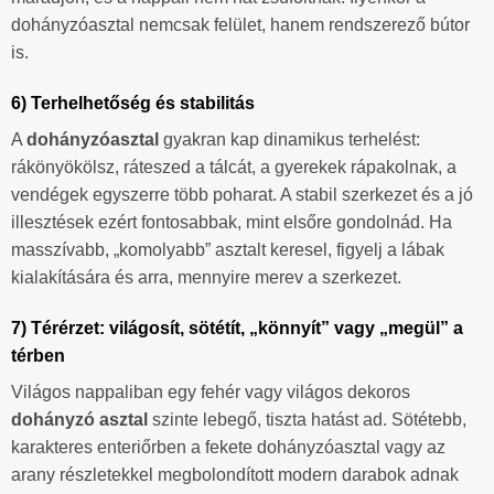
dohányzóasztal nemcsak felület, hanem rendszerező bútor
is.
6) Terhelhetőség és stabilitás
A
dohányzóasztal
gyakran kap dinamikus terhelést:
rákönyökölsz, ráteszed a tálcát, a gyerekek rápakolnak, a
vendégek egyszerre több poharat. A stabil szerkezet és a jó
illesztések ezért fontosabbak, mint elsőre gondolnád. Ha
masszívabb, „komolyabb” asztalt keresel, figyelj a lábak
kialakítására és arra, mennyire merev a szerkezet.
7) Térérzet: világosít, sötétít, „könnyít” vagy „megül” a
térben
Világos nappaliban egy fehér vagy világos dekoros
dohányzó asztal
szinte lebegő, tiszta hatást ad. Sötétebb,
karakteres enteriőrben a fekete dohányzóasztal vagy az
arany részletekkel megbolondított modern darabok adnak