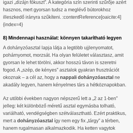
igazi „dizájn fókuszt”. A kategória szín szerinti szűrője azért
hasznos, mert gyorsan tudsz a meglévő bútorokhoz
illeszkedő irányra szűkíteni. :contentReference[oaicite:4]
{index=4}
8) Mindennapi használat: könnyen takarítható legyen
A dohányzóasztal lapja látja a legtöbb ujjlenyomatot,
pohárnyomot, morzsát. Ha olyan felületet választasz, amit
gyorsan le lehet törölni, akkor hosszú távon is szeretni
fogod. A „szép, de kényes” asztalok gyakran frusztrációt
okoznak – a cél az, hogy a
nappali dohányzóasztal
ne
akadály legyen, hanem kényelmes társ a hétköznapokban.
Az utóbbi években nagyon népszerű lett a „2 az 1-ben”
jelleg: két különböző méretű asztal egymásba tolható,
variálható, vendégségben szétválasztható. Ezért praktikus,
mert a
dohányzóasztal
így nem egy fix „tárgy” a térben,
hanem rugalmasan alkalmazkodik. Ha ketten vagytok