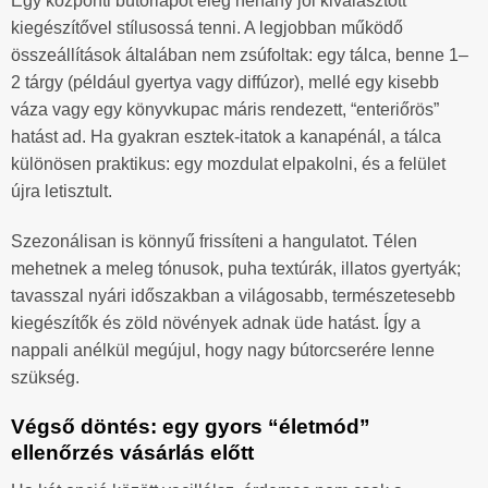
Egy központi bútorlapot elég néhány jól kiválasztott
kiegészítővel stílusossá tenni. A legjobban működő
összeállítások általában nem zsúfoltak: egy tálca, benne 1–
2 tárgy (például gyertya vagy diffúzor), mellé egy kisebb
váza vagy egy könyvkupac máris rendezett, “enteriőrös”
hatást ad. Ha gyakran esztek-itatok a kanapénál, a tálca
különösen praktikus: egy mozdulat elpakolni, és a felület
újra letisztult.
Szezonálisan is könnyű frissíteni a hangulatot. Télen
mehetnek a meleg tónusok, puha textúrák, illatos gyertyák;
tavasszal nyári időszakban a világosabb, természetesebb
kiegészítők és zöld növények adnak üde hatást. Így a
nappali anélkül megújul, hogy nagy bútorcserére lenne
szükség.
Végső döntés: egy gyors “életmód”
ellenőrzés vásárlás előtt