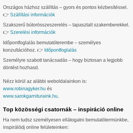
Országos házhoz szállítás – gyors és pontos kézbesítéssel.
👉
Szállítási információk
Szakszerű bútorösszeszerelés – tapasztalt szakemberekkel.
👉
Szerelési információk
Időpontfoglalás bemutatóterembe – személyes
konzultációhoz. 👉
Időpontfoglalás
Személyre szabott tanácsadás – hogy biztosan a legjobb
döntést hozhasd.
Nézz körül az alábbi weboldalainkon is:
www.robinagyker.hu
és
www.sarokgarnituraink.hu
.
Top közösségi csatornák – inspiráció online
Ha nem tudsz személyesen ellátogatni bemutatótermünkbe,
inspirálódj online felületeinken: