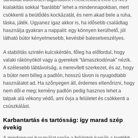
kialakítás sokkal “barátibb” lehet a mindennapokban, mert
csökkenti a beütődés kockázatát, és nem akad bele a ruha,
táska, játék. Ugyanez igaz akkor is, ha idősebb családtag
használja gyakran a nappalit: egy könnyen kerülhető, jól
látható bútor kényelmesebb, kevésbé balesetveszélyes.
A stabilitás szintén kulcskérdés, főleg ha előfordul, hogy
valaki rákönyököl vagy a gyerekek “támaszkodónak” nézik.
A szélesebb lábtávolság, a merevített szerkezet, és az, hogy
a bútor nem billeg a padlón, hosszú távon is nyugodtabb
használatot ad. Ha szőnyegen áll, érdemes ellenőrizni, hogy
nem dől-e meg; kemény padlón pedig hasznos lehet a
talpak alá vékony védő, ami óvja a felületet és csökkenti a
csúszkálást.
Karbantartás és tartósság: így marad szép
évekig
A mindennapi használat során a felületek kapják a legtöbb