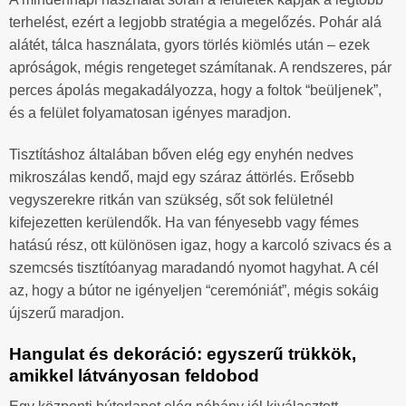
terhelést, ezért a legjobb stratégia a megelőzés. Pohár alá
alátét, tálca használata, gyors törlés kiömlés után – ezek
apróságok, mégis rengeteget számítanak. A rendszeres, pár
perces ápolás megakadályozza, hogy a foltok “beüljenek”,
és a felület folyamatosan igényes maradjon.
Tisztításhoz általában bőven elég egy enyhén nedves
mikroszálas kendő, majd egy száraz áttörlés. Erősebb
vegyszerekre ritkán van szükség, sőt sok felületnél
kifejezetten kerülendők. Ha van fényesebb vagy fémes
hatású rész, ott különösen igaz, hogy a karcoló szivacs és a
szemcsés tisztítóanyag maradandó nyomot hagyhat. A cél
az, hogy a bútor ne igényeljen “ceremóniát”, mégis sokáig
újszerű maradjon.
Hangulat és dekoráció: egyszerű trükkök,
amikkel látványosan feldobod