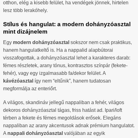
otthon, elég a kisebb felület, ha vendégek jönnek, hirtelen
lesz több lerakóhely.
Stílus és hangulat: a modern dohányzóasztal
mint dizájnelem
Egy
modern dohányzóasztal
sokszor nem csak praktikus,
hanem hangulatkeltő is. Ha a nappalid alapbútorai
visszafogottak, a dohányzóasztal lehet a karakteres darab:
fémes részletek, arany tónus, kontrasztos színpár (fekete-
fehér), vagy egy izgalmasabb fa/dekor felület. A
kávézóasztal
így nem “eltűnik”, hanem tudatosan
megformálja az enteriőrt.
A világos, skandináv jellegű nappaliban a fehér, világos
dekoros dohányzóasztal tágas, friss hatást ad. Ipari/loft
térben a fekete és fémes megoldások erősek. Elegáns
nappaliban az arany akcentusok adnak prémium hangulatot.
A
nappali dohányzóasztal
valójában az egyik