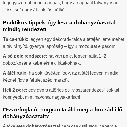
legegyszerűbb módja annak, hogy a nappalit látványosan
„frissítsd” nagy átalakítás nélkül.
Praktikus tippek: így lesz a dohányzóasztal
mindig rendezett
Tálca-trükk:
legyen egy dekoratív tálca a tetején; erre mehet
a távirányító, gyertya, apróság – így 1 mozdulat elpakolni.
Alsó polc rendszere:
ha van polc, legyen rajta 1–2
doboz/kosár a kábeleknek, játékoknak.
Alátét rutin:
ha sok kávé/tea fogy, az alátét legyen mindig
kéznél (így a felület szép marad).
Heti 2 perc:
egy gyors áttörlés és „visszarendezés” sokkal
könnyebb, mint havonta nagytakarítani.
Összefoglaló: hogyan találd meg a hozzád illő
dohányzóasztalt?
A tökéletes
dohányzóasztal
nem csak stílusos, hanem a