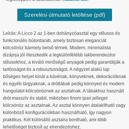
Szerelési útmutató letöltése (pdf)
Leírás: A Licco 2 az 1-ben dohányzóasztal egy stílusos és
funkcionális bútordarab, amely biztosan eleganciát
kölcsönöz bármely belső térnek. Modern, minimalista
dizájnja jól illeszkedik a legkülönfélébb lakberendezési
stílusokhoz, a kiváló minőségű anyagok pedig garantálják a
tartósságot és a robusztusságot. A négyzet alakú lap
bőséges helyet kínál a kávénak, könyveknek, dekorációknak
és egyéb tárgyaknak, a drótlábak pedig könnyed és modern
hangulatot kölcsönöznek az asztalnak. A lábakhoz használt
drót masszív és stabil, miközben finom ipari jelleget
kölcsönöz az asztalnak. Az asztal könnyen átalakítható vagy
különböző konfigurációkban használható, így nagyon
praktikus. Két különálló asztalra bontható, ami több
lehetőséget biztosít az elrendezéshez.