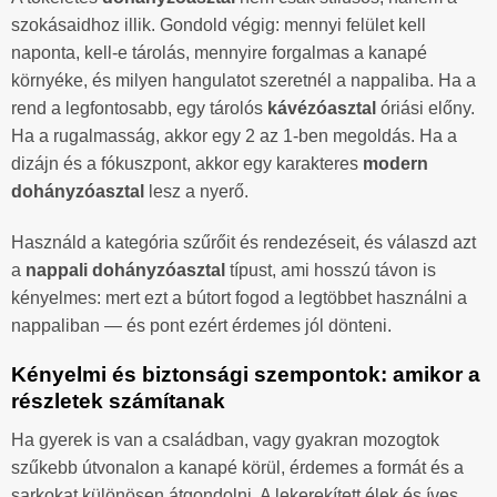
szokásaidhoz illik. Gondold végig: mennyi felület kell
naponta, kell-e tárolás, mennyire forgalmas a kanapé
környéke, és milyen hangulatot szeretnél a nappaliba. Ha a
rend a legfontosabb, egy tárolós
kávézóasztal
óriási előny.
Ha a rugalmasság, akkor egy 2 az 1-ben megoldás. Ha a
dizájn és a fókuszpont, akkor egy karakteres
modern
dohányzóasztal
lesz a nyerő.
Használd a kategória szűrőit és rendezéseit, és válaszd azt
a
nappali dohányzóasztal
típust, ami hosszú távon is
kényelmes: mert ezt a bútort fogod a legtöbbet használni a
nappaliban — és pont ezért érdemes jól dönteni.
Kényelmi és biztonsági szempontok: amikor a
részletek számítanak
Ha gyerek is van a családban, vagy gyakran mozogtok
szűkebb útvonalon a kanapé körül, érdemes a formát és a
sarkokat különösen átgondolni. A lekerekített élek és íves