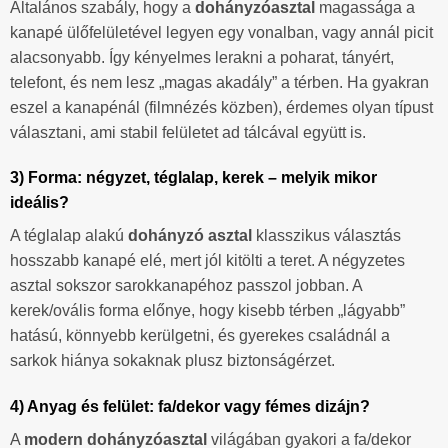
Általános szabály, hogy a
dohányzóasztal
magassága a
kanapé ülőfelületével legyen egy vonalban, vagy annál picit
alacsonyabb. Így kényelmes lerakni a poharat, tányért,
telefont, és nem lesz „magas akadály” a térben. Ha gyakran
eszel a kanapénál (filmnézés közben), érdemes olyan típust
választani, ami stabil felületet ad tálcával együtt is.
3) Forma: négyzet, téglalap, kerek – melyik mikor
ideális?
A téglalap alakú
dohányzó asztal
klasszikus választás
hosszabb kanapé elé, mert jól kitölti a teret. A négyzetes
asztal sokszor sarokkanapéhoz passzol jobban. A
kerek/ovális forma előnye, hogy kisebb térben „lágyabb”
hatású, könnyebb kerülgetni, és gyerekes családnál a
sarkok hiánya sokaknak plusz biztonságérzet.
4) Anyag és felület: fa/dekor vagy fémes dizájn?
A
modern dohányzóasztal
világában gyakori a fa/dekor