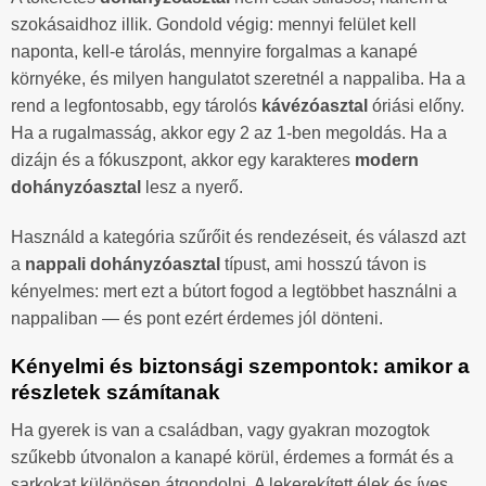
szokásaidhoz illik. Gondold végig: mennyi felület kell
naponta, kell-e tárolás, mennyire forgalmas a kanapé
környéke, és milyen hangulatot szeretnél a nappaliba. Ha a
rend a legfontosabb, egy tárolós
kávézóasztal
óriási előny.
Ha a rugalmasság, akkor egy 2 az 1-ben megoldás. Ha a
dizájn és a fókuszpont, akkor egy karakteres
modern
dohányzóasztal
lesz a nyerő.
Használd a kategória szűrőit és rendezéseit, és válaszd azt
a
nappali dohányzóasztal
típust, ami hosszú távon is
kényelmes: mert ezt a bútort fogod a legtöbbet használni a
nappaliban — és pont ezért érdemes jól dönteni.
Kényelmi és biztonsági szempontok: amikor a
részletek számítanak
Ha gyerek is van a családban, vagy gyakran mozogtok
szűkebb útvonalon a kanapé körül, érdemes a formát és a
sarkokat különösen átgondolni. A lekerekített élek és íves