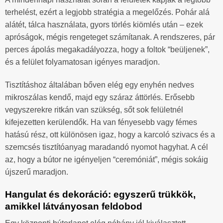
terhelést, ezért a legjobb stratégia a megelőzés. Pohár alá
alátét, tálca használata, gyors törlés kiömlés után – ezek
apróságok, mégis rengeteget számítanak. A rendszeres, pár
perces ápolás megakadályozza, hogy a foltok “beüljenek”,
és a felület folyamatosan igényes maradjon.
Tisztításhoz általában bőven elég egy enyhén nedves
mikroszálas kendő, majd egy száraz áttörlés. Erősebb
vegyszerekre ritkán van szükség, sőt sok felületnél
kifejezetten kerülendők. Ha van fényesebb vagy fémes
hatású rész, ott különösen igaz, hogy a karcoló szivacs és a
szemcsés tisztítóanyag maradandó nyomot hagyhat. A cél
az, hogy a bútor ne igényeljen “ceremóniát”, mégis sokáig
újszerű maradjon.
Hangulat és dekoráció: egyszerű trükkök,
amikkel látványosan feldobod