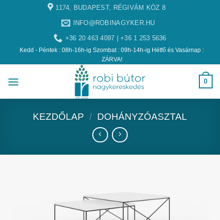
1174, BUDAPEST, RÉGIVÁM KÖZ 8
INFO@ROBINAGYKER.HU
+36 20 463 4097 | +36 1 253 5636
Kedd - Péntek : 08h-16h-ig Szombat : 09h-14h-ig Hétfő és Vasárnap :
ZÁRVA!
0
KEZDŐLAP
/
DOHÁNYZÓASZTAL