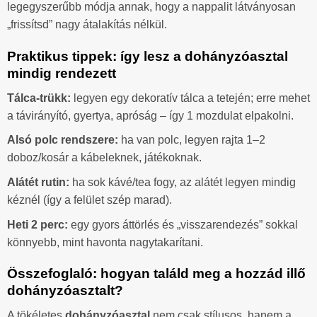
legegyszerűbb módja annak, hogy a nappalit látványosan
„frissítsd” nagy átalakítás nélkül.
Praktikus tippek: így lesz a dohányzóasztal
mindig rendezett
Tálca-trükk:
legyen egy dekoratív tálca a tetején; erre mehet
a távirányító, gyertya, apróság – így 1 mozdulat elpakolni.
Alsó polc rendszere:
ha van polc, legyen rajta 1–2
doboz/kosár a kábeleknek, játékoknak.
Alátét rutin:
ha sok kávé/tea fogy, az alátét legyen mindig
kéznél (így a felület szép marad).
Heti 2 perc:
egy gyors áttörlés és „visszarendezés” sokkal
könnyebb, mint havonta nagytakarítani.
Összefoglaló: hogyan találd meg a hozzád illő
dohányzóasztalt?
A tökéletes
dohányzóasztal
nem csak stílusos, hanem a