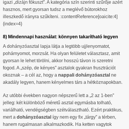
igazi „dizájn fókuszt”. A kategória szín szerinti szűrője azért
hasznos, mert gyorsan tudsz a meglévő bútorokhoz
illeszkedő irányra szűkíteni. :contentReference[oaicite:4]
{index=4}
8) Mindennapi használat: könnyen takarítható legyen
A dohányzóasztal lapja látja a legtöbb ujjlenyomatot,
pohárnyomot, morzsát. Ha olyan felületet választasz, amit
gyorsan le lehet törölni, akkor hosszú távon is szeretni
fogod. A „szép, de kényes” asztalok gyakran frusztrációt
okoznak – a cél az, hogy a
nappali dohányzóasztal
ne
akadály legyen, hanem kényelmes társ a hétköznapokban.
Az utóbbi években nagyon népszerű lett a „2 az 1-ben”
jelleg: két különböző méretű asztal egymásba tolható,
variálható, vendégségben szétválasztható. Ezért praktikus,
mert a
dohányzóasztal
így nem egy fix „tárgy” a térben,
hanem rugalmasan alkalmazkodik. Ha ketten vagytok