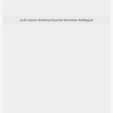
acél vázas dohányzóasztal famintás fedlappal