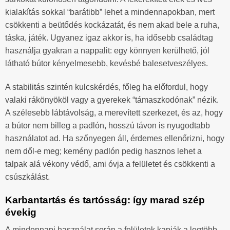
kialakítás sokkal “barátibb” lehet a mindennapokban, mert
csökkenti a beütődés kockázatát, és nem akad bele a ruha,
táska, játék. Ugyanez igaz akkor is, ha idősebb családtag
használja gyakran a nappalit: egy könnyen kerülhető, jól
látható bútor kényelmesebb, kevésbé balesetveszélyes.
A stabilitás szintén kulcskérdés, főleg ha előfordul, hogy
valaki rákönyököl vagy a gyerekek “támaszkodónak” nézik.
A szélesebb lábtávolság, a merevített szerkezet, és az, hogy
a bútor nem billeg a padlón, hosszú távon is nyugodtabb
használatot ad. Ha szőnyegen áll, érdemes ellenőrizni, hogy
nem dől-e meg; kemény padlón pedig hasznos lehet a
talpak alá vékony védő, ami óvja a felületet és csökkenti a
csúszkálást.
Karbantartás és tartósság: így marad szép
évekig
A mindennapi használat során a felületek kapják a legtöbb