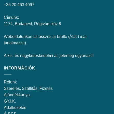
+36 20 463 4097
Címünk:
1174, Budapest, Régivám köz 8
Weboldalunkon az összes ár bruttó (Áfát-t már
tartalmazza).
A kis- és nagykereskedelmi ár, jelenleg ugyanaz!!!
INFORMÁCIÓK
Rólunk
Szerelés, Szállítás, Fizetés
Ajándékkártya
GY.I.K.
Adatkezelés
Á.SZ.F.