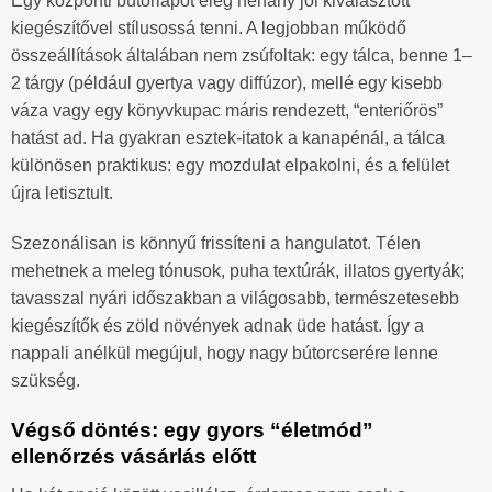
Egy központi bútorlapot elég néhány jól kiválasztott
kiegészítővel stílusossá tenni. A legjobban működő
összeállítások általában nem zsúfoltak: egy tálca, benne 1–
2 tárgy (például gyertya vagy diffúzor), mellé egy kisebb
váza vagy egy könyvkupac máris rendezett, “enteriőrös”
hatást ad. Ha gyakran esztek-itatok a kanapénál, a tálca
különösen praktikus: egy mozdulat elpakolni, és a felület
újra letisztult.
Szezonálisan is könnyű frissíteni a hangulatot. Télen
mehetnek a meleg tónusok, puha textúrák, illatos gyertyák;
tavasszal nyári időszakban a világosabb, természetesebb
kiegészítők és zöld növények adnak üde hatást. Így a
nappali anélkül megújul, hogy nagy bútorcserére lenne
szükség.
Végső döntés: egy gyors “életmód”
ellenőrzés vásárlás előtt