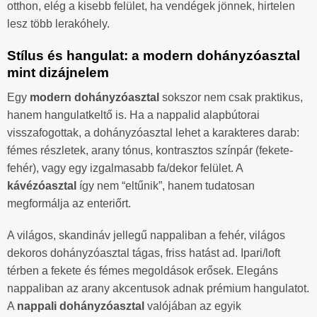
otthon, elég a kisebb felület, ha vendégek jönnek, hirtelen
lesz több lerakóhely.
Stílus és hangulat: a modern dohányzóasztal
mint dizájnelem
Egy
modern dohányzóasztal
sokszor nem csak praktikus,
hanem hangulatkeltő is. Ha a nappalid alapbútorai
visszafogottak, a dohányzóasztal lehet a karakteres darab:
fémes részletek, arany tónus, kontrasztos színpár (fekete-
fehér), vagy egy izgalmasabb fa/dekor felület. A
kávézóasztal
így nem “eltűnik”, hanem tudatosan
megformálja az enteriőrt.
A világos, skandináv jellegű nappaliban a fehér, világos
dekoros dohányzóasztal tágas, friss hatást ad. Ipari/loft
térben a fekete és fémes megoldások erősek. Elegáns
nappaliban az arany akcentusok adnak prémium hangulatot.
A
nappali dohányzóasztal
valójában az egyik