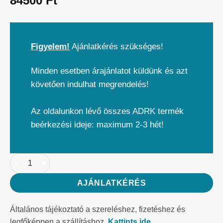
84500
Ft
Figyelem!
Ajánlatkérés szükséges!
Minden esetben árajánlatot küldünk és azt
követően indulhat megrendelés!
Az oldalunkon lévő összes ADRK termék
beérkezési ideje: maximum 2-3 hét!
AJÁNLATKÉRÉS
Általános tájékoztató a szereléshez, fizetéshez és
legfőképpen a szállításhoz.
Kattints ide.