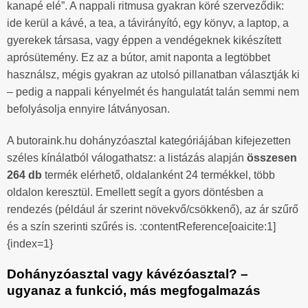
kanapé elé”. A nappali ritmusa gyakran köré szerveződik:
ide kerül a kávé, a tea, a távirányító, egy könyv, a laptop, a
gyerekek társasa, vagy éppen a vendégeknek kikészített
aprósütemény. Ez az a bútor, amit naponta a legtöbbet
használsz, mégis gyakran az utolsó pillanatban választják ki
– pedig a nappali kényelmét és hangulatát talán semmi nem
befolyásolja ennyire látványosan.
A butoraink.hu dohányzóasztal kategóriájában kifejezetten
széles kínálatból válogathatsz: a listázás alapján
összesen
264 db
termék elérhető, oldalanként 24 termékkel, több
oldalon keresztül. Emellett segít a gyors döntésben a
rendezés (például ár szerint növekvő/csökkenő), az ár szűrő
és a szín szerinti szűrés is. :contentReference[oaicite:1]
{index=1}
Dohányzóasztal vagy kávézóasztal? –
ugyanaz a funkció, más megfogalmazás