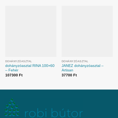
DOHÁNYZÓASZTAL
DOHÁNYZÓASZTAL
dohányzóasztal RINA 100×60
JANEZ dohányzóasztal –
– Fehér
Artisan
107300
Ft
37700
Ft