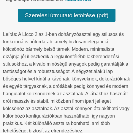
Szerelési útmutató letöltése (pdf)
Leírás: A Licco 2 az 1-ben dohányzóasztal egy stílusos és
funkcionális bútordarab, amely biztosan eleganciát
kölcsönöz bármely belső térnek. Modern, minimalista
dizájnja jól illeszkedik a legkülönfélébb lakberendezési
stílusokhoz, a kiváló minőségű anyagok pedig garantálják a
tartósságot és a robusztusságot. A négyzet alakú lap
bőséges helyet kínál a kávénak, könyveknek, dekorációknak
és egyéb tárgyaknak, a drótlábak pedig könnyed és modern
hangulatot kölcsönöznek az asztalnak. A lábakhoz használt
drót masszív és stabil, miközben finom ipari jelleget
kölcsönöz az asztalnak. Az asztal könnyen átalakítható vagy
különböző konfigurációkban használható, így nagyon
praktikus. Két különálló asztalra bontható, ami több
lehetőséget biztosít az elrendezéshez.