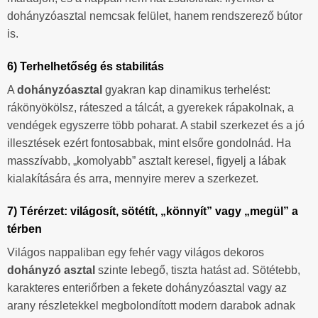
dohányzóasztal nemcsak felület, hanem rendszerező bútor
is.
6) Terhelhetőség és stabilitás
A
dohányzóasztal
gyakran kap dinamikus terhelést:
rákönyökölsz, ráteszed a tálcát, a gyerekek rápakolnak, a
vendégek egyszerre több poharat. A stabil szerkezet és a jó
illesztések ezért fontosabbak, mint elsőre gondolnád. Ha
masszívabb, „komolyabb” asztalt keresel, figyelj a lábak
kialakítására és arra, mennyire merev a szerkezet.
7) Térérzet: világosít, sötétít, „könnyít” vagy „megül” a
térben
Világos nappaliban egy fehér vagy világos dekoros
dohányzó asztal
szinte lebegő, tiszta hatást ad. Sötétebb,
karakteres enteriőrben a fekete dohányzóasztal vagy az
arany részletekkel megbolondított modern darabok adnak