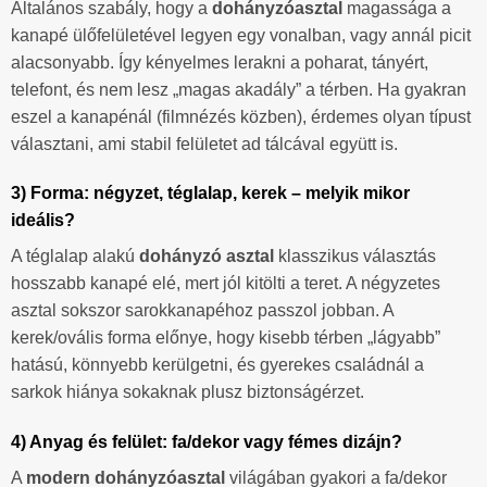
Általános szabály, hogy a
dohányzóasztal
magassága a
kanapé ülőfelületével legyen egy vonalban, vagy annál picit
alacsonyabb. Így kényelmes lerakni a poharat, tányért,
telefont, és nem lesz „magas akadály” a térben. Ha gyakran
eszel a kanapénál (filmnézés közben), érdemes olyan típust
választani, ami stabil felületet ad tálcával együtt is.
3) Forma: négyzet, téglalap, kerek – melyik mikor
ideális?
A téglalap alakú
dohányzó asztal
klasszikus választás
hosszabb kanapé elé, mert jól kitölti a teret. A négyzetes
asztal sokszor sarokkanapéhoz passzol jobban. A
kerek/ovális forma előnye, hogy kisebb térben „lágyabb”
hatású, könnyebb kerülgetni, és gyerekes családnál a
sarkok hiánya sokaknak plusz biztonságérzet.
4) Anyag és felület: fa/dekor vagy fémes dizájn?
A
modern dohányzóasztal
világában gyakori a fa/dekor