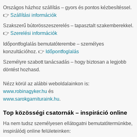
Országos házhoz szállítás – gyors és pontos kézbesítéssel.
👉
Szállítási információk
Szakszerű bútorösszeszerelés – tapasztalt szakemberekkel.
👉
Szerelési információk
Időpontfoglalás bemutatóterembe – személyes
konzultációhoz. 👉
Időpontfoglalás
Személyre szabott tanácsadás – hogy biztosan a legjobb
döntést hozhasd.
Nézz körül az alábbi weboldalainkon is:
www.robinagyker.hu
és
www.sarokgarnituraink.hu
.
Top közösségi csatornák – inspiráció online
Ha nem tudsz személyesen ellátogatni bemutatótermünkbe,
inspirálódj online felületeinken: