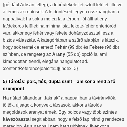
(például Artisan jelleg), a fehér/fekete letisztult felület, illetve
a fémes akcentusok. A te döntésed legyen összhangban a
nappalival: ha sok a meleg fa a térben, jól állhat egy
fa/dekoros felület; ha minimalista, fekete-fehér enteriőröd
van, akkor egy fehér vagy fekete dohányzóasztal lesz a
biztos választás. A kategóriában a szűrő alapján is látszik,
hogy sok termék elérhető
Fehér
(99 db) és
Fekete
(96 db)
színben, de rengeteg az
Arany
(55 db) opció is, ami
kimondottan trendi, elegáns hangulatot ad.
:contentReference[oaicite:3]{index=3}
5) Tárolás: polc, fiók, dupla szint – amikor a rend a fő
szempont
Ha nálad állandóan „laknak” a nappaliban a távirányítók,
töltők, újságok, könyvek, társasok, akkor a tárolós
megoldások aranyat érnek. Egy polcos vagy több szintes
kávézóasztal
segít abban, hogy a felső lap mindig rendezett
maradjon, és a nappali nem hat zsúfoltnak. Ilyenkor a