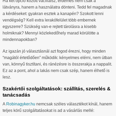
Ha két opció között vacillálsz, érdemes nem csak a
látványra, hanem a használatra dönteni. Tedd fel magadnak
a kérdéseket: gyakran esztek a kanapén? Szokott lenni
vendégség? Kell extra lerakófelület több embernek
egyszerre? Szükség van-e rejtett tárolásra a kisebb
holmiknak? Mennyi közlekedőhely marad körülötte a
mindennapokban?
Az igazán jó választásnál azt fogod érezni, hogy minden
“magától értetődően” működik: kényelmes elérni, nem útban
van, könnyű tisztítani, és ránézésre is összerakja a nappalit.
Ez az a pont, ahol a lakás nem csak szép, hanem élhető is
lesz.
Szakértői szolgáltatások: szállítás, szerelés &
tanácsadás
A
Robinagyker.hu
nemcsak széles választékot kínál, hanem
teljes körű szolgáltatásokat is ad a vásárlás mellé: