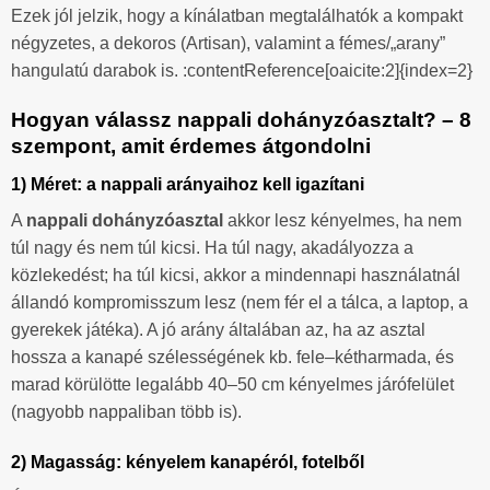
Ezek jól jelzik, hogy a kínálatban megtalálhatók a kompakt
négyzetes, a dekoros (Artisan), valamint a fémes/„arany”
hangulatú darabok is. :contentReference[oaicite:2]{index=2}
Hogyan válassz nappali dohányzóasztalt? – 8
szempont, amit érdemes átgondolni
1) Méret: a nappali arányaihoz kell igazítani
A
nappali dohányzóasztal
akkor lesz kényelmes, ha nem
túl nagy és nem túl kicsi. Ha túl nagy, akadályozza a
közlekedést; ha túl kicsi, akkor a mindennapi használatnál
állandó kompromisszum lesz (nem fér el a tálca, a laptop, a
gyerekek játéka). A jó arány általában az, ha az asztal
hossza a kanapé szélességének kb. fele–kétharmada, és
marad körülötte legalább 40–50 cm kényelmes járófelület
(nagyobb nappaliban több is).
2) Magasság: kényelem kanapéról, fotelből