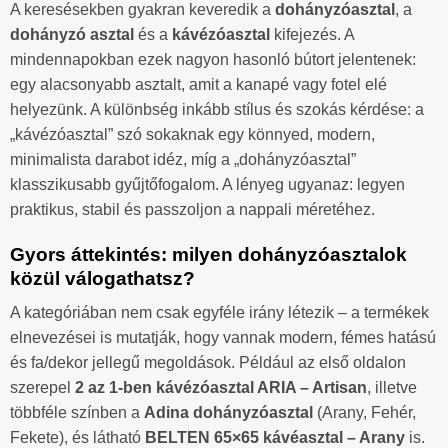
A keresésekben gyakran keveredik a
dohányzóasztal
, a
dohányzó asztal
és a
kávézóasztal
kifejezés. A
mindennapokban ezek nagyon hasonló bútort jelentenek:
egy alacsonyabb asztalt, amit a kanapé vagy fotel elé
helyezünk. A különbség inkább stílus és szokás kérdése: a
„kávézóasztal” szó sokaknak egy könnyed, modern,
minimalista darabot idéz, míg a „dohányzóasztal”
klasszikusabb gyűjtőfogalom. A lényeg ugyanaz: legyen
praktikus, stabil és passzoljon a nappali méretéhez.
Gyors áttekintés: milyen dohányzóasztalok
közül válogathatsz?
A kategóriában nem csak egyféle irány létezik – a termékek
elnevezései is mutatják, hogy vannak modern, fémes hatású
és fa/dekor jellegű megoldások. Például az első oldalon
szerepel
2 az 1-ben kávézóasztal ARIA – Artisan
, illetve
többféle színben a
Adina dohányzóasztal
(Arany, Fehér,
Fekete), és látható
BELTEN 65×65 kávéasztal – Arany
is.