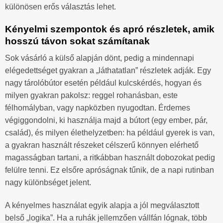
különösen erős választás lehet.
Kényelmi szempontok és apró részletek, amik
hosszú távon sokat számítanak
Sok vásárló a külső alapján dönt, pedig a mindennapi
elégedettséget gyakran a „láthatatlan” részletek adják. Egy
nagy tárolóbútor esetén például kulcskérdés, hogyan és
milyen gyakran pakolsz: reggel rohanásban, este
félhomályban, vagy napközben nyugodtan. Érdemes
végiggondolni, ki használja majd a bútort (egy ember, pár,
család), és milyen élethelyzetben: ha például gyerek is van,
a gyakran használt részeket célszerű könnyen elérhető
magasságban tartani, a ritkábban használt dobozokat pedig
felülre tenni. Ez elsőre apróságnak tűnik, de a napi rutinban
nagy különbséget jelent.
A kényelmes használat egyik alapja a jól megválasztott
belső „logika”. Ha a ruhák jellemzően vállfán lógnak, több