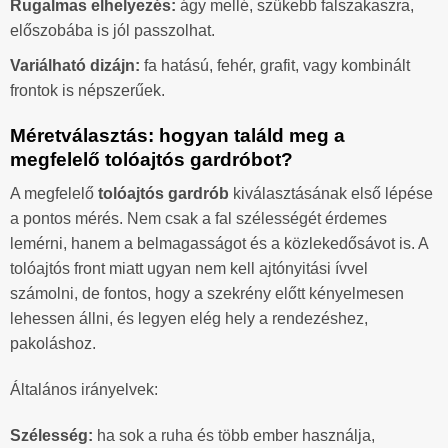
Rugalmas elhelyezés:
ágy mellé, szűkebb falszakaszra,
előszobába is jól passzolhat.
Variálható dizájn:
fa hatású, fehér, grafit, vagy kombinált
frontok is népszerűek.
Méretválasztás: hogyan találd meg a
megfelelő tolóajtós gardróbot?
A megfelelő
tolóajtós gardrób
kiválasztásának első lépése
a pontos mérés. Nem csak a fal szélességét érdemes
lemérni, hanem a belmagasságot és a közlekedősávot is. A
tolóajtós front miatt ugyan nem kell ajtónyitási ívvel
számolni, de fontos, hogy a szekrény előtt kényelmesen
lehessen állni, és legyen elég hely a rendezéshez,
pakoláshoz.
Általános irányelvek:
Szélesség:
ha sok a ruha és több ember használja,