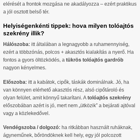
elérését a frontok mozgása ne akadályozza – ezért praktikus
a jól osztott belső tér.
Helyiségenkénti tippek: hova milyen tolóajtós
szekrény illik?
Hálószoba:
itt általában a legnagyobb a ruhamennyiség,
ezért a többzónás, polcos + akasztós kialakítás a nyerő. Ha
fontos a gyors öltözködés, a
tükrös tolóajtós gardrób
nagyon kényelmes.
Előszoba:
itt a kabátok, cipők, táskák dominálnak. Jó, ha
van könnyen elérhető akasztós rész, alsó cipőtároló és
olyan felület, amit könnyű takarítani. A
tolóajtós szekrény
előszobában azért is jó, mert nem „ütközik” a bejárati ajtóval
vagy a közlekedővel.
Vendégszoba / dolgozó:
ha ritkábban használt ruháknak,
ágyneműnek, bőröndöknek kell hely, egy jól polcozott