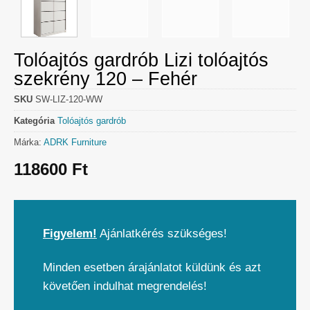
Tolóajtós gardrób Lizi tolóajtós
szekrény 120 – Fehér
SKU
SW-LIZ-120-WW
Kategória
Tolóajtós gardrób
Márka:
ADRK Furniture
118600
Ft
Figyelem!
Ajánlatkérés szükséges!
Minden esetben árajánlatot küldünk és azt
követően indulhat megrendelés!