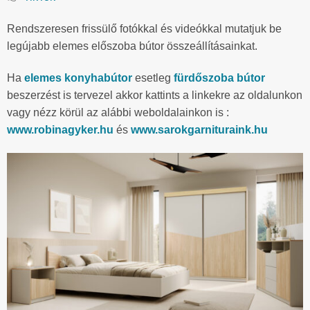
Rendszeresen frissülő fotókkal és videókkal mutatjuk be
legújabb elemes előszoba bútor összeállításainkat.
Ha
elemes konyhabútor
esetleg
fürdőszoba bútor
beszerzést is tervezel akkor kattints a linkekre az oldalunkon
vagy nézz körül az alábbi weboldalainkon is :
www.robinagyker.hu
és
www.sarokgarnituraink.hu