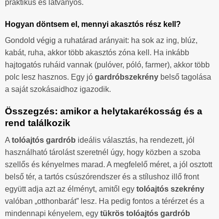
praktikus és látványos.
Hogyan döntsem el, mennyi akasztós rész kell?
Gondold végig a ruhatárad arányait: ha sok az ing, blúz,
kabát, ruha, akkor több akasztós zóna kell. Ha inkább
hajtogatós ruháid vannak (pulóver, póló, farmer), akkor több
polc lesz hasznos. Egy jó
gardróbszekrény
belső tagolása
a saját szokásaidhoz igazodik.
Összegzés: amikor a helytakarékosság és a
rend találkozik
A
tolóajtós gardrób
ideális választás, ha rendezett, jól
használható tárolást szeretnél úgy, hogy közben a szoba
szellős és kényelmes marad. A megfelelő méret, a jól osztott
belső tér, a tartós csúszórendszer és a stílushoz illő front
együtt adja azt az élményt, amitől egy
tolóajtós szekrény
valóban „otthonbarát” lesz. Ha pedig fontos a térérzet és a
mindennapi kényelem, egy
tükrös tolóajtós gardrób