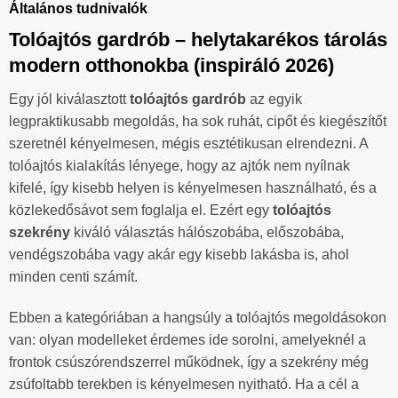
Általános tudnivalók
Tolóajtós gardrób – helytakarékos tárolás
modern otthonokba (inspiráló 2026)
Egy jól kiválasztott
tolóajtós gardrób
az egyik
legpraktikusabb megoldás, ha sok ruhát, cipőt és kiegészítőt
szeretnél kényelmesen, mégis esztétikusan elrendezni. A
tolóajtós kialakítás lényege, hogy az ajtók nem nyílnak
kifelé, így kisebb helyen is kényelmesen használható, és a
közlekedősávot sem foglalja el. Ezért egy
tolóajtós
szekrény
kiváló választás hálószobába, előszobába,
vendégszobába vagy akár egy kisebb lakásba is, ahol
minden centi számít.
Ebben a kategóriában a hangsúly a tolóajtós megoldásokon
van: olyan modelleket érdemes ide sorolni, amelyeknél a
frontok csúszórendszerrel működnek, így a szekrény még
zsúfoltabb terekben is kényelmesen nyitható. Ha a cél a