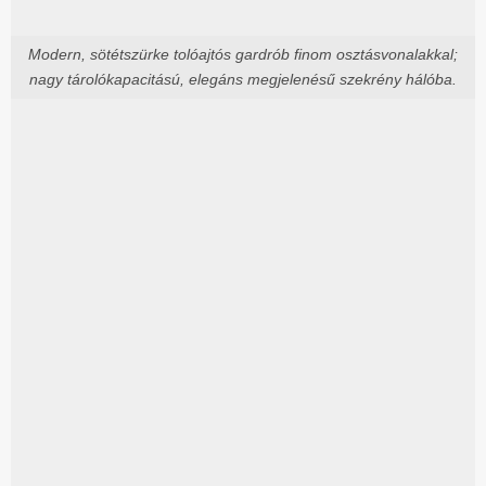
Modern, sötétszürke tolóajtós gardrób finom osztásvonalakkal;
nagy tárolókapacitású, elegáns megjelenésű szekrény hálóba.