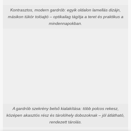
Kontrasztos, modern gardrób: egyik oldalon lamellás dizájn,
másikon tükör tolóajtó – optikailag tágítja a teret és praktikus a
mindennapokban.
A gardrób szekrény belső kialakítása: több polcos rekesz,
középen akasztós rész és tárolóhely dobozoknak – jól átlátható,
rendezett tárolás.