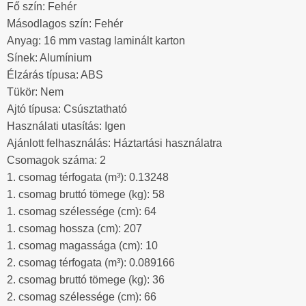
Fő szín: Fehér
Másodlagos szín: Fehér
Anyag: 16 mm vastag laminált karton
Sínek: Alumínium
Élzárás típusa: ABS
Tükör: Nem
Ajtó típusa: Csúsztatható
Használati utasítás: Igen
Ajánlott felhasználás: Háztartási használatra
Csomagok száma: 2
1. csomag térfogata (m³): 0.13248
1. csomag bruttó tömege (kg): 58
1. csomag szélessége (cm): 64
1. csomag hossza (cm): 207
1. csomag magassága (cm): 10
2. csomag térfogata (m³): 0.089166
2. csomag bruttó tömege (kg): 36
2. csomag szélessége (cm): 66