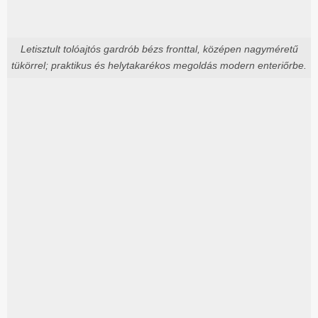
Letisztult tolóajtós gardrób bézs fronttal, középen nagyméretű
tükörrel; praktikus és helytakarékos megoldás modern enteriőrbe.