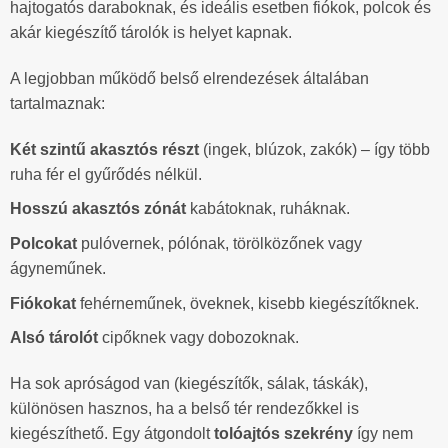
hajtogatós daraboknak, és ideális esetben fiókok, polcok és
akár kiegészítő tárolók is helyet kapnak.
A legjobban működő belső elrendezések általában
tartalmaznak:
Két szintű akasztós részt
(ingek, blúzok, zakók) – így több
ruha fér el gyűrődés nélkül.
Hosszú akasztós zónát
kabátoknak, ruháknak.
Polcokat
pulóvernek, pólónak, törölközőnek vagy
ágyneműnek.
Fiókokat
fehérneműnek, öveknek, kisebb kiegészítőknek.
Alsó tárolót
cipőknek vagy dobozoknak.
Ha sok apróságod van (kiegészítők, sálak, táskák),
különösen hasznos, ha a belső tér rendezőkkel is
kiegészíthető. Egy átgondolt
tolóajtós szekrény
így nem