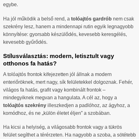
egybe.
Ha jól működik a belső rend, a
tolóajtós gardrób
nem csak
szekrény lesz, hanem a mindennapi rutin egyik legnagyobb
könnyítése: gyorsabb készülődés, kevesebb keresgélés,
kevesebb gyűrődés.
Stílusválasztás: modern, letisztult vagy
otthonos fa hatás?
A tolóajtós frontok kifejezetten jól állnak a modern
enteriőröknek, mert nagy, sík felületekkel dolgoznak. Fehér,
világos fa hatás, grafit vagy kombinált frontok –
mindegyiknek megvan a hangulata. A cél az, hogy a
tolóajtós szekrény
illeszkedjen a padlóhoz, az ágyhoz, a
komódhoz, és ne „külön életet éljen” a szobában.
Ha kicsi a helyiség, a világosabb frontok vagy a tükrös
felület segíthet a térérzeten. Ha nagyobb a szoba, a sötétebb