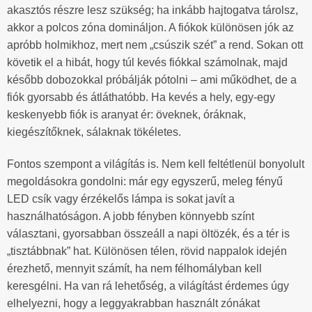
akasztós részre lesz szükség; ha inkább hajtogatva tárolsz,
akkor a polcos zóna domináljon. A fiókok különösen jók az
apróbb holmikhoz, mert nem „csúszik szét” a rend. Sokan ott
követik el a hibát, hogy túl kevés fiókkal számolnak, majd
később dobozokkal próbálják pótolni – ami működhet, de a
fiók gyorsabb és átláthatóbb. Ha kevés a hely, egy-egy
keskenyebb fiók is aranyat ér: öveknek, óráknak,
kiegészítőknek, sálaknak tökéletes.
Fontos szempont a világítás is. Nem kell feltétlenül bonyolult
megoldásokra gondolni: már egy egyszerű, meleg fényű
LED csík vagy érzékelős lámpa is sokat javít a
használhatóságon. A jobb fényben könnyebb színt
választani, gyorsabban összeáll a napi öltözék, és a tér is
„tisztábbnak” hat. Különösen télen, rövid nappalok idején
érezhető, mennyit számít, ha nem félhomályban kell
keresgélni. Ha van rá lehetőség, a világítást érdemes úgy
elhelyezni, hogy a leggyakrabban használt zónákat