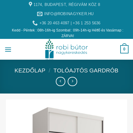
1174, BUDAPEST, RÉGIVÁM KÖZ 8
INFO@ROBINAGYKER.HU
+36 20 463 4097 | +36 1 253 5636
Kedd - Péntek : 08h-16h-ig Szombat : 09h-14h-ig Hétfő és Vasárnap :
ZÁRVA!
0
KEZDŐLAP
/
TOLÓAJTÓS GARDRÓB