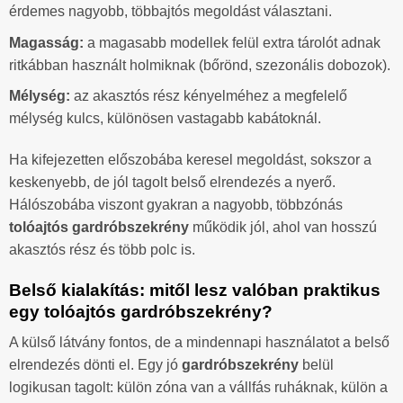
érdemes nagyobb, többajtós megoldást választani.
Magasság:
a magasabb modellek felül extra tárolót adnak
ritkábban használt holmiknak (bőrönd, szezonális dobozok).
Mélység:
az akasztós rész kényelméhez a megfelelő
mélység kulcs, különösen vastagabb kabátoknál.
Ha kifejezetten előszobába keresel megoldást, sokszor a
keskenyebb, de jól tagolt belső elrendezés a nyerő.
Hálószobába viszont gyakran a nagyobb, többzónás
tolóajtós gardróbszekrény
működik jól, ahol van hosszú
akasztós rész és több polc is.
Belső kialakítás: mitől lesz valóban praktikus
egy tolóajtós gardróbszekrény?
A külső látvány fontos, de a mindennapi használatot a belső
elrendezés dönti el. Egy jó
gardróbszekrény
belül
logikusan tagolt: külön zóna van a vállfás ruháknak, külön a