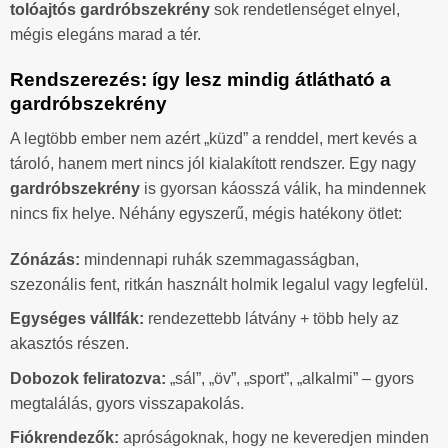
tolóajtós gardróbszekrény
sok rendetlenséget elnyel,
mégis elegáns marad a tér.
Rendszerezés: így lesz mindig átlátható a
gardróbszekrény
A legtöbb ember nem azért „küzd” a renddel, mert kevés a
tároló, hanem mert nincs jól kialakított rendszer. Egy nagy
gardróbszekrény
is gyorsan káosszá válik, ha mindennek
nincs fix helye. Néhány egyszerű, mégis hatékony ötlet:
Zónázás:
mindennapi ruhák szemmagasságban,
szezonális fent, ritkán használt holmik legalul vagy legfelül.
Egységes vállfák:
rendezettebb látvány + több hely az
akasztós részen.
Dobozok feliratozva:
„sál”, „öv”, „sport”, „alkalmi” – gyors
megtalálás, gyors visszapakolás.
Fiókrendezők:
apróságoknak, hogy ne keveredjen minden