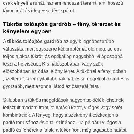
csak elnyeli a ruhát, hanem rendszert teremt, ami hosszú
távon időt és idegeskedést spórol.
Tükrös tolóajtós gardrób – fény, térérzet és
kényelem egyben
A
tükrös tolóajtós gardrób
az egyik legnépszerűbb
választás, mert egyszerre két problémát old meg: ad egy
teljes alakos tükröt, és optikailag nagyobbá, világosabbá
teszi a helyiséget. Kis hálószobában vagy szűk
előszobában ez óriási előny lehet. A tükörrel a fény jobban
„szétterül”, a tér nyitottabbnak hat, és a reggeli öltözködés is
gyorsabb, mert azonnal látod az összeállítást.
Stílusban a tükrös megoldások nagyon sokfélék lehetnek:
letisztult modern front, fa hatású keret, világos vagy sötét
kombinációk. A lényeg, hogy a szekrény illeszkedjen a
padló tónusához és a fal színéhez. Ha például világos a
padló és fehérek a falak, a tükör front még tágasabb hatást