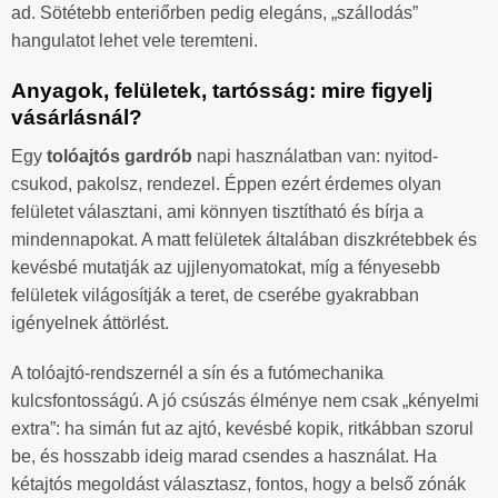
ad. Sötétebb enteriőrben pedig elegáns, „szállodás”
hangulatot lehet vele teremteni.
Anyagok, felületek, tartósság: mire figyelj
vásárlásnál?
Egy
tolóajtós gardrób
napi használatban van: nyitod-
csukod, pakolsz, rendezel. Éppen ezért érdemes olyan
felületet választani, ami könnyen tisztítható és bírja a
mindennapokat. A matt felületek általában diszkrétebbek és
kevésbé mutatják az ujjlenyomatokat, míg a fényesebb
felületek világosítják a teret, de cserébe gyakrabban
igényelnek áttörlést.
A tolóajtó-rendszernél a sín és a futómechanika
kulcsfontosságú. A jó csúszás élménye nem csak „kényelmi
extra”: ha simán fut az ajtó, kevésbé kopik, ritkábban szorul
be, és hosszabb ideig marad csendes a használat. Ha
kétajtós megoldást választasz, fontos, hogy a belső zónák