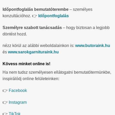
Időpontfoglalás bemutatóterembe
– személyes
konzultációhoz. 👉
Időpontfoglalás
Személyre szabott tanácsadás
– hogy biztosan a legjobb
döntést hozd.
nézz körül az alábbi weboldalainkon is:
www.butoraink.hu
és
www.sarokgarnituraink.hu
Kövess minket online is!
Ha nem tudsz személyesen ellátogatni bemutatótermünkbe,
inspirálódj online felületeinken:
👉
Facebook
👉
Instagram
👉
TikTok