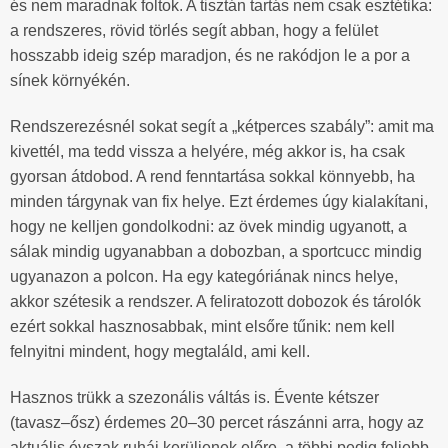
és nem maradnak foltok. A tisztán tartás nem csak esztétika:
a rendszeres, rövid törlés segít abban, hogy a felület
hosszabb ideig szép maradjon, és ne rakódjon le a por a
sínek környékén.
Rendszerezésnél sokat segít a „kétperces szabály”: amit ma
kivettél, ma tedd vissza a helyére, még akkor is, ha csak
gyorsan átdobod. A rend fenntartása sokkal könnyebb, ha
minden tárgynak van fix helye. Ezt érdemes úgy kialakítani,
hogy ne kelljen gondolkodni: az övek mindig ugyanott, a
sálak mindig ugyanabban a dobozban, a sportcucc mindig
ugyanazon a polcon. Ha egy kategóriának nincs helye,
akkor szétesik a rendszer. A feliratozott dobozok és tárolók
ezért sokkal hasznosabbak, mint elsőre tűnik: nem kell
felnyitni mindent, hogy megtaláld, ami kell.
Hasznos trükk a szezonális váltás is. Évente kétszer
(tavasz–ősz) érdemes 20–30 percet rászánni arra, hogy az
aktuális évszak ruhái kerüljenek előre, a többi pedig feljebb