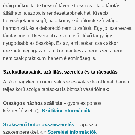
óráig működik, de hosszú távon stresszes. Ha a tárolás
átlátható, a szoba is rendezettebbnek hat. Kisebb
helyiségekben segít, ha a környező bútorok színvilága
harmonizál, és a dekoráció nem túlzsúfolt. Egy jól szervezett
tárolás mellett kevesebb a szem előtt lévő tárgy, így
nyugodtabb az összkép. Ez az, amit sokan csak akkor
éreznek meg igazán, amikor már kész a rendszer: a rend
nem csak praktikum, hanem életminőség is.
Szolgáltatásaink: szállítás, szerelés és tanácsadás
A Robinagyker.hu nemcsak széles választékot kínál, hanem
teljes körű szolgáltatásokat is biztosít vásárlóinak:
Országos házhoz szállítás
– gyors és pontos
kézbesítéssel. 👉
Szállítási információk
Szakszerű bútor összeszerelés
– tapasztalt
szakemberekkel. 👉
Szerelési információk