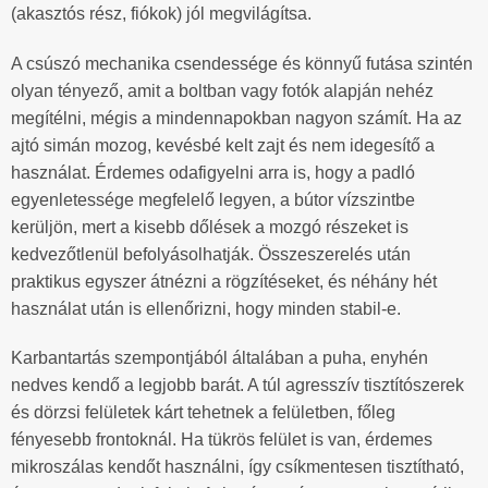
(akasztós rész, fiókok) jól megvilágítsa.
A csúszó mechanika csendessége és könnyű futása szintén
olyan tényező, amit a boltban vagy fotók alapján nehéz
megítélni, mégis a mindennapokban nagyon számít. Ha az
ajtó simán mozog, kevésbé kelt zajt és nem idegesítő a
használat. Érdemes odafigyelni arra is, hogy a padló
egyenletessége megfelelő legyen, a bútor vízszintbe
kerüljön, mert a kisebb dőlések a mozgó részeket is
kedvezőtlenül befolyásolhatják. Összeszerelés után
praktikus egyszer átnézni a rögzítéseket, és néhány hét
használat után is ellenőrizni, hogy minden stabil-e.
Karbantartás szempontjából általában a puha, enyhén
nedves kendő a legjobb barát. A túl agresszív tisztítószerek
és dörzsi felületek kárt tehetnek a felületben, főleg
fényesebb frontoknál. Ha tükrös felület is van, érdemes
mikroszálas kendőt használni, így csíkmentesen tisztítható,