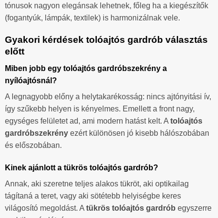
tónusok nagyon elegánsak lehetnek, főleg ha a kiegészítők
(fogantyúk, lámpák, textilek) is harmonizálnak vele.
Gyakori kérdések tolóajtós gardrób választás
előtt
Miben jobb egy tolóajtós gardróbszekrény a
nyílóajtósnál?
A legnagyobb előny a helytakarékosság: nincs ajtónyitási ív,
így szűkebb helyen is kényelmes. Emellett a front nagy,
egységes felületet ad, ami modern hatást kelt. A
tolóajtós
gardróbszekrény
ezért különösen jó kisebb hálószobában
és előszobában.
Kinek ajánlott a tükrös tolóajtós gardrób?
Annak, aki szeretne teljes alakos tükröt, aki optikailag
tágítaná a teret, vagy aki sötétebb helyiségbe keres
világosító megoldást. A
tükrös tolóajtós gardrób
egyszerre