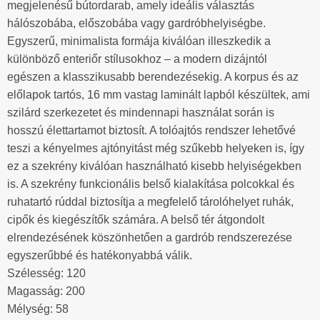
megjelenésű bútordarab, amely ideális választás
hálószobába, előszobába vagy gardróbhelyiségbe.
Egyszerű, minimalista formája kiválóan illeszkedik a
különböző enteriőr stílusokhoz – a modern dizájntól
egészen a klasszikusabb berendezésekig. A korpus és az
előlapok tartós, 16 mm vastag laminált lapból készültek, ami
szilárd szerkezetet és mindennapi használat során is
hosszú élettartamot biztosít. A tolóajtós rendszer lehetővé
teszi a kényelmes ajtónyitást még szűkebb helyeken is, így
ez a szekrény kiválóan használható kisebb helyiségekben
is. A szekrény funkcionális belső kialakítása polcokkal és
ruhatartó rúddal biztosítja a megfelelő tárolóhelyet ruhák,
cipők és kiegészítők számára. A belső tér átgondolt
elrendezésének köszönhetően a gardrób rendszerezése
egyszerűbbé és hatékonyabbá válik.
Szélesség: 120
Magasság: 200
Mélység: 58