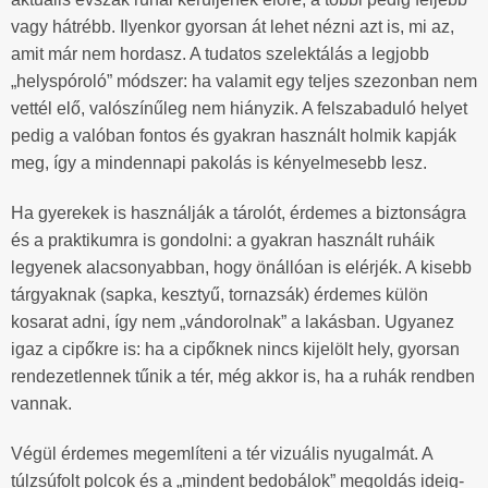
vagy hátrébb. Ilyenkor gyorsan át lehet nézni azt is, mi az,
amit már nem hordasz. A tudatos szelektálás a legjobb
„helyspóroló” módszer: ha valamit egy teljes szezonban nem
vettél elő, valószínűleg nem hiányzik. A felszabaduló helyet
pedig a valóban fontos és gyakran használt holmik kapják
meg, így a mindennapi pakolás is kényelmesebb lesz.
Ha gyerekek is használják a tárolót, érdemes a biztonságra
és a praktikumra is gondolni: a gyakran használt ruháik
legyenek alacsonyabban, hogy önállóan is elérjék. A kisebb
tárgyaknak (sapka, kesztyű, tornazsák) érdemes külön
kosarat adni, így nem „vándorolnak” a lakásban. Ugyanez
igaz a cipőkre is: ha a cipőknek nincs kijelölt hely, gyorsan
rendezetlennek tűnik a tér, még akkor is, ha a ruhák rendben
vannak.
Végül érdemes megemlíteni a tér vizuális nyugalmát. A
túlzsúfolt polcok és a „mindent bedobálok” megoldás ideig-