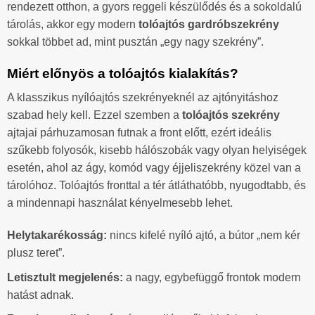
rendezett otthon, a gyors reggeli készülődés és a sokoldalú
tárolás, akkor egy modern
tolóajtós gardróbszekrény
sokkal többet ad, mint pusztán „egy nagy szekrény”.
Miért előnyös a tolóajtós kialakítás?
A klasszikus nyílóajtós szekrényeknél az ajtónyitáshoz
szabad hely kell. Ezzel szemben a
tolóajtós szekrény
ajtajai párhuzamosan futnak a front előtt, ezért ideális
szűkebb folyosók, kisebb hálószobák vagy olyan helyiségek
esetén, ahol az ágy, komód vagy éjjeliszekrény közel van a
tárolóhoz. Tolóajtós fronttal a tér átláthatóbb, nyugodtabb, és
a mindennapi használat kényelmesebb lehet.
Helytakarékosság:
nincs kifelé nyíló ajtó, a bútor „nem kér
plusz teret”.
Letisztult megjelenés:
a nagy, egybefüggő frontok modern
hatást adnak.