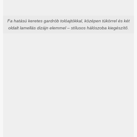
Fa hatású keretes gardrób tolóajtókkal, középen tükörrel és két
oldalt lamellás dizájn elemmel – stílusos hálószoba kiegészítő.