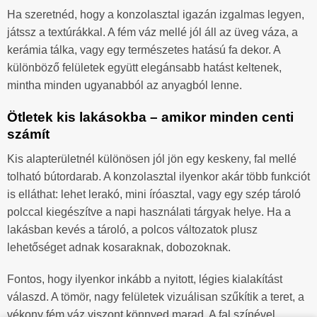
Ha szeretnéd, hogy a konzolasztal igazán izgalmas legyen,
játssz a textúrákkal. A fém váz mellé jól áll az üveg váza, a
kerámia tálka, vagy egy természetes hatású fa dekor. A
különböző felületek együtt elegánsabb hatást keltenek,
mintha minden ugyanabból az anyagból lenne.
Ötletek kis lakásokba – amikor minden centi
számít
Kis alapterületnél különösen jól jön egy keskeny, fal mellé
tolható bútordarab. A konzolasztal ilyenkor akár több funkciót
is elláthat: lehet lerakó, mini íróasztal, vagy egy szép tároló
polccal kiegészítve a napi használati tárgyak helye. Ha a
lakásban kevés a tároló, a polcos változatok plusz
lehetőséget adnak kosaraknak, dobozoknak.
Fontos, hogy ilyenkor inkább a nyitott, légies kialakítást
válaszd. A tömör, nagy felületek vizuálisan szűkítik a teret, a
vékony fém váz viszont könnyed marad. A fal színével