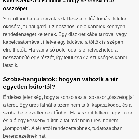
Kábelszervezés és töltők – hogy ne rontsa el az
összképet
Sok otthonban a konzolasztal lesz a töltőállomás: telefon,
okosóra, fülhallgató. Ez hasznos, de a kábelek könnyen
rendetlenséget keltenek. Egy diszkrét kábeltartóval vagy
kábelcsatornával, illetve egy tálcával a töltők is szépen
elrejthetők. Ha van alsó polc, oda is elhelyezheted a
hosszabbító egy részét, így felül csak a szükséges kábel
látszik.
Szoba-hangulatok: hogyan változik a tér
egyetlen bútortól?
Érdekes jelenség, hogy a konzolasztal sokszor „összefogja”
a teret. Egy üres falnál a szem nem talál kapaszkodót, és a
szoba befejezetlennek tűnhet. Ha viszont felkerül egy tükör
és alá egy keskeny bútor, a fal már nem üres, hanem
„komponált”. A tér ettől rendezettebbnek, tudatosabban
berendezettnek hat.