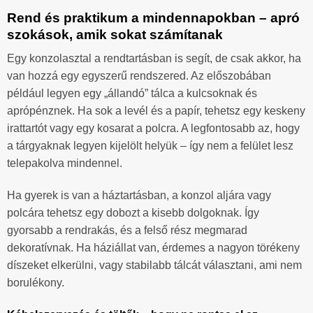
Rend és praktikum a mindennapokban – apró
szokások, amik sokat számítanak
Egy konzolasztal a rendtartásban is segít, de csak akkor, ha
van hozzá egy egyszerű rendszered. Az előszobában
például legyen egy „állandó” tálca a kulcsoknak és
aprópénznek. Ha sok a levél és a papír, tehetsz egy keskeny
irattartót vagy egy kosarat a polcra. A legfontosabb az, hogy
a tárgyaknak legyen kijelölt helyük – így nem a felület lesz
telepakolva mindennel.
Ha gyerek is van a háztartásban, a konzol aljára vagy
polcára tehetsz egy dobozt a kisebb dolgoknak. Így
gyorsabb a rendrakás, és a felső rész megmarad
dekoratívnak. Ha háziállat van, érdemes a nagyon törékeny
díszeket elkerülni, vagy stabilabb tálcát választani, ami nem
borulékony.