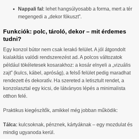
Nappali fal:
lehet hangsúlyosabb a forma, mert a tér
megengedi a „dekor fókuszt”.
Funkciók: polc, tároló, dekor – mit érdemes
tudni?
Egy konzol bútor nem csak lerakó felület. A jól átgondolt
kialakítás valódi rendszerezést ad. A polcos változatok
például tökéletesek kosarakhoz: a kosár elnyeli a „vizuális
zajt” (kulcs, kábel, apróság), a felső felület pedig maradhat
rendezett és dekoratív. Ha szereted a letisztult rendet, a
konzolasztal egy kicsi, de látványos lépés a minimalista
otthon felé.
Praktikus kiegészítők, amikkel még jobban működik:
Tálca:
kulcsoknak, pénznek, kártyáknak – egy mozdulat és
mindig ugyanoda kerül.