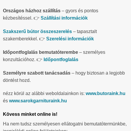
Országos házhoz szállítás
– gyors és pontos
kézbesítéssel. 👉
Szállítási információk
Szakszerű bútor összeszerelés
– tapasztalt
szakemberekkel. 👉
Szerelési információk
Időpontfoglalás bemutatóterembe
– személyes
konzultációhoz. 👉
Időpontfoglalás
Személyre szabott tanácsadás
– hogy biztosan a legjobb
döntést hozd.
nézz körül az alábbi weboldalainkon is:
www.butoraink.hu
és
www.sarokgarnituraink.hu
Kövess minket online is!
Ha nem tudsz személyesen ellátogatni bemutatótermünkbe,