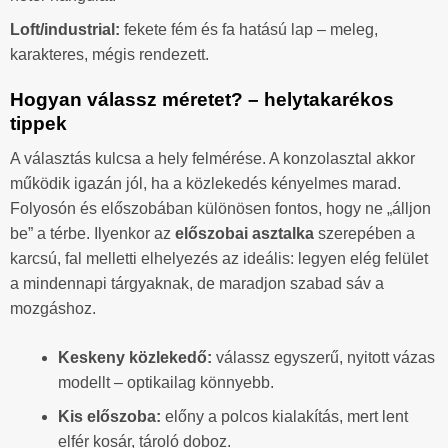
Loft/industrial:
fekete fém és fa hatású lap – meleg,
karakteres, mégis rendezett.
Hogyan válassz méretet? – helytakarékos
tippek
A választás kulcsa a hely felmérése. A konzolasztal akkor
működik igazán jól, ha a közlekedés kényelmes marad.
Folyosón és előszobában különösen fontos, hogy ne „álljon
be” a térbe. Ilyenkor az
előszobai asztalka
szerepében a
karcsú, fal melletti elhelyezés az ideális: legyen elég felület
a mindennapi tárgyaknak, de maradjon szabad sáv a
mozgáshoz.
Keskeny közlekedő:
válassz egyszerű, nyitott vázas
modellt – optikailag könnyebb.
Kis előszoba:
előny a polcos kialakítás, mert lent
elfér kosár, tároló doboz.