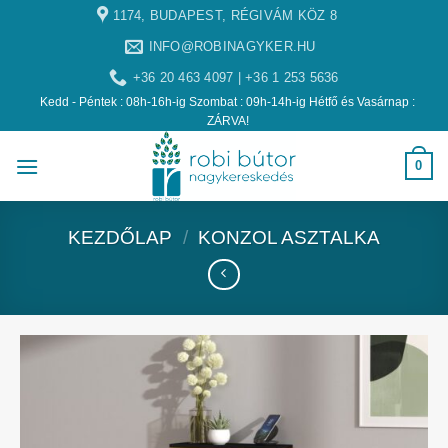
1174, BUDAPEST, RÉGIVÁM KÖZ 8
INFO@ROBINAGYKER.HU
+36 20 463 4097 | +36 1 253 5636
Kedd - Péntek : 08h-16h-ig Szombat : 09h-14h-ig Hétfő és Vasárnap :
ZÁRVA!
0
KEZDŐLAP
/
KONZOL ASZTALKA