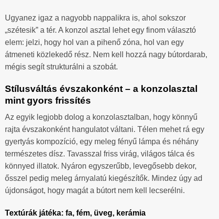
Ugyanez igaz a nagyobb nappalikra is, ahol sokszor
„szétesik” a tér. A konzol asztal lehet egy finom választó
elem: jelzi, hogy hol van a pihenő zóna, hol van egy
átmeneti közlekedő rész. Nem kell hozzá nagy bútordarab,
mégis segít strukturálni a szobát.
Stílusváltás évszakonként – a konzolasztal
mint gyors frissítés
Az egyik legjobb dolog a konzolasztalban, hogy könnyű
rajta évszakonként hangulatot váltani. Télen mehet rá egy
gyertyás kompozíció, egy meleg fényű lámpa és néhány
természetes dísz. Tavasszal friss virág, világos tálca és
könnyed illatok. Nyáron egyszerűbb, levegősebb dekor,
ősszel pedig meleg árnyalatú kiegészítők. Mindez úgy ad
újdonságot, hogy magát a bútort nem kell lecserélni.
Textúrák játéka: fa, fém, üveg, kerámia