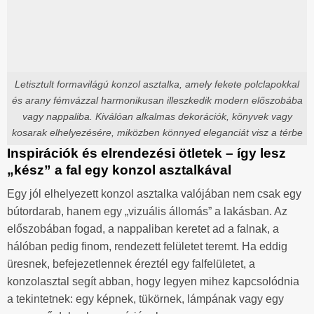
Letisztult formavilágú konzol asztalka, amely fekete polclapokkal
és arany fémvázzal harmonikusan illeszkedik modern előszobába
vagy nappaliba. Kiválóan alkalmas dekorációk, könyvek vagy
kosarak elhelyezésére, miközben könnyed eleganciát visz a térbe
Inspirációk és elrendezési ötletek – így lesz
„kész” a fal egy konzol asztalkával
Egy jól elhelyezett konzol asztalka valójában nem csak egy
bútordarab, hanem egy „vizuális állomás” a lakásban. Az
előszobában fogad, a nappaliban keretet ad a falnak, a
hálóban pedig finom, rendezett felületet teremt. Ha eddig
üresnek, befejezetlennek éreztél egy falfelületet, a
konzolasztal segít abban, hogy legyen mihez kapcsolódnia
a tekintetnek: egy képnek, tükörnek, lámpának vagy egy