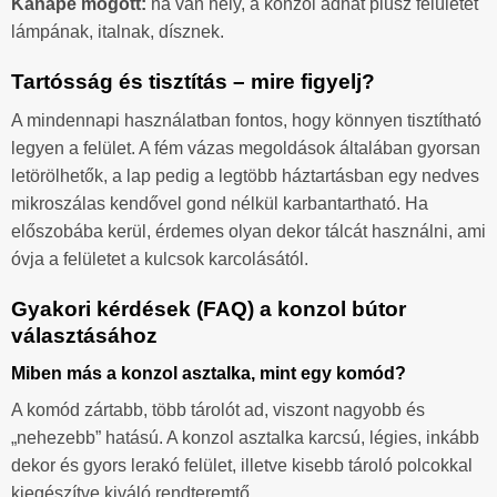
Kanapé mögött:
ha van hely, a konzol adhat plusz felületet
lámpának, italnak, dísznek.
Tartósság és tisztítás – mire figyelj?
A mindennapi használatban fontos, hogy könnyen tisztítható
legyen a felület. A fém vázas megoldások általában gyorsan
letörölhetők, a lap pedig a legtöbb háztartásban egy nedves
mikroszálas kendővel gond nélkül karbantartható. Ha
előszobába kerül, érdemes olyan dekor tálcát használni, ami
óvja a felületet a kulcsok karcolásától.
Gyakori kérdések (FAQ) a konzol bútor
választásához
Miben más a konzol asztalka, mint egy komód?
A komód zártabb, több tárolót ad, viszont nagyobb és
„nehezebb” hatású. A konzol asztalka karcsú, légies, inkább
dekor és gyors lerakó felület, illetve kisebb tároló polcokkal
kiegészítve kiváló rendteremtő.