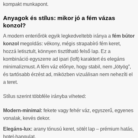
kompakt munkapont.
Anyagok és stílus: mikor jó a fém vázas
konzol?
A modern enteriőrök egyik legkedveltebb iránya a
fém bútor
konzol
megoldás: vékony, mégis strapabíró fém keret,
hozzá letisztult, könnyen tisztítható felső lap. Ez a
kombináció egyszerre ad ipari (loft) karaktert és elegáns
minimalizmust. A fém váz előnye, hogy stabil, nem „lötyög”,
és tartósabb érzést ad, miközben vizuálisan nem nehezíti el
a teret.
Stílus szerint többféle irányba viheted:
Modern-minimal:
fekete vagy fehér váz, egyszerű, egyenes
vonalak, kevés dekor.
Elegáns-lux:
arany tónusú keret, sötét lap – prémium hatás,
hotel-hangulat.