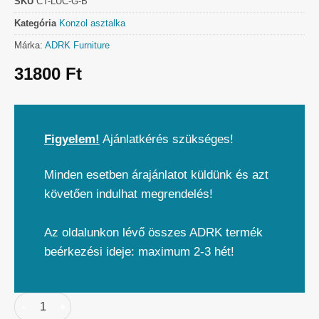
SKU
CT-LUC-G-B
Kategória
Konzol asztalka
Márka:
ADRK Furniture
31800
Ft
Figyelem!
Ajánlatkérés szükséges!
Minden esetben árajánlatot küldünk és azt
követően indulhat megrendelés!
Az oldalunkon lévő összes ADRK termék
beérkezési ideje: maximum 2-3 hét!