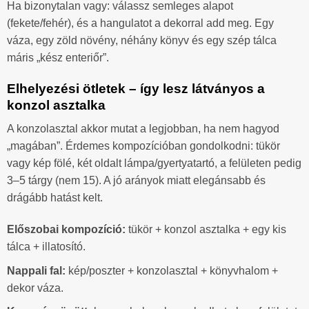
Ha bizonytalan vagy: válassz semleges alapot
(fekete/fehér), és a hangulatot a dekorral add meg. Egy
váza, egy zöld növény, néhány könyv és egy szép tálca
máris „kész enteriőr”.
Elhelyezési ötletek – így lesz látványos a
konzol asztalka
A konzolasztal akkor mutat a legjobban, ha nem hagyod
„magában”. Érdemes kompozícióban gondolkodni: tükör
vagy kép fölé, két oldalt lámpa/gyertyatartó, a felületen pedig
3–5 tárgy (nem 15). A jó arányok miatt elegánsabb és
drágább hatást kelt.
Előszobai kompozíció:
tükör + konzol asztalka + egy kis
tálca + illatosító.
Nappali fal:
kép/poszter + konzolasztal + könyvhalom +
dekor váza.