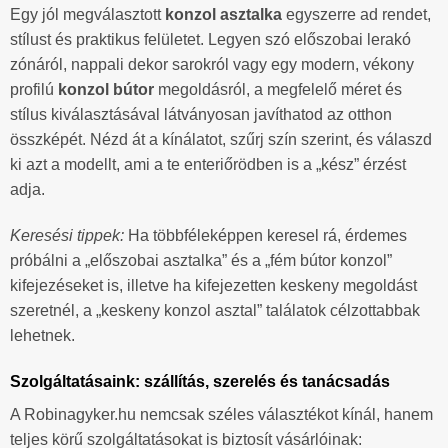
Egy jól megválasztott
konzol asztalka
egyszerre ad rendet,
stílust és praktikus felületet. Legyen szó előszobai lerakó
zónáról, nappali dekor sarokról vagy egy modern, vékony
profilú
konzol bútor
megoldásról, a megfelelő méret és
stílus kiválasztásával látványosan javíthatod az otthon
összképét. Nézd át a kínálatot, szűrj szín szerint, és válaszd
ki azt a modellt, ami a te enteriőrödben is a „kész” érzést
adja.
Keresési tippek:
Ha többféleképpen keresel rá, érdemes
próbálni a „előszobai asztalka” és a „fém bútor konzol”
kifejezéseket is, illetve ha kifejezetten keskeny megoldást
szeretnél, a „keskeny konzol asztal” találatok célzottabbak
lehetnek.
Szolgáltatásaink: szállítás, szerelés és tanácsadás
A Robinagyker.hu nemcsak széles választékot kínál, hanem
teljes körű szolgáltatásokat is biztosít vásárlóinak: