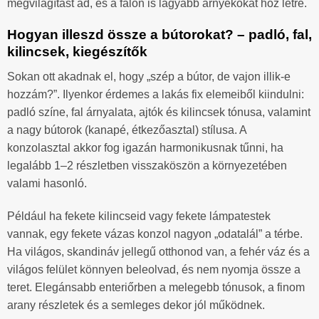
megvilágítást ad, és a falon is lágyabb árnyékokat hoz létre.
Hogyan illeszd össze a bútorokat? – padló, fal,
kilincsek, kiegészítők
Sokan ott akadnak el, hogy „szép a bútor, de vajon illik-e
hozzám?”. Ilyenkor érdemes a lakás fix elemeiből kiindulni:
padló színe, fal árnyalata, ajtók és kilincsek tónusa, valamint
a nagy bútorok (kanapé, étkezőasztal) stílusa. A
konzolasztal akkor fog igazán harmonikusnak tűnni, ha
legalább 1–2 részletben visszaköszön a környezetében
valami hasonló.
Például ha fekete kilincseid vagy fekete lámpatestek
vannak, egy fekete vázas konzol nagyon „odatalál” a térbe.
Ha világos, skandináv jellegű otthonod van, a fehér váz és a
világos felület könnyen beleolvad, és nem nyomja össze a
teret. Elegánsabb enteriőrben a melegebb tónusok, a finom
arany részletek és a semleges dekor jól működnek.