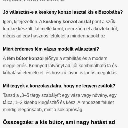
Jó választás-e a keskeny konzol asztal kis előszobába?
Igen, kifejezetten. A
keskeny konzol asztal
pont a szűk
terekre készült: fal mellé kerül, nem zárja el a közlekedőt,
mégis ad egy hasznos felületet a mindennapokhoz.
Miért érdemes fém vázas modellt választani?
A
fém bútor konzol
előnye a stabilitás és a modern
megjelenés. Könnyed látványt ad, jól kombinálható fa és
kőhatású elemekkel, és hosszú távon is tartós megoldás.
Mit tegyek a konzolasztalra, hogy ne legyen zsúfolt?
Tartsd a „3–5 tárgy szabályt”: egy váza vagy növény, egy
tálca, 1–2 kisebb kiegészítő és kész. A rendezett felület
mindig elegánsabb, mint a sok apróság.
Összegzés: a kis bútor, ami nagy hatást ad