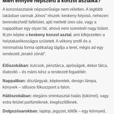
Miért ennyire népszerű a konzol asztalka?
A konzolasztalok népszerűsége nem véletlen. A legtöbb
lakásban vannak „kínos” részek: keskeny folyosó, nehezen
berendezhető falfelület, ajtó melletti üres sáv, vagy a
nappaliban egy olyan fal, ahová nem szeretnél nagy bútort.
Itt jön képbe a
keskeny konzol asztal
, ami kifejezetten a
helytakarékosságra született. A vékony profil és a
minimalista forma optikailag tágítja a teret, mégis ad egy
rendezett „lerakó zónát”.
Előszobában:
kulcsok, pénztárca, apróságok, dekor tálca,
illatosító – és máris kész a rendezett fogadótér.
Nappaliban:
dísztárgyak, képkeretek, design lámpa,
könyvek – stílusos fókuszpont a falon.
Hálószobában:
elegáns sminkasztal-hatás (tükörrel), vagy
extra felület parfümöknek, kiegészítőknek.
Dolgozósarokban:
laptop, jegyzet, töltők – egy könnyed,