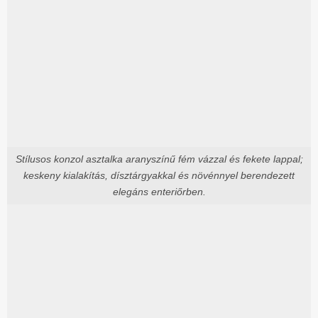
Stílusos konzol asztalka aranyszínű fém vázzal és fekete lappal;
keskeny kialakítás, dísztárgyakkal és növénnyel berendezett
elegáns enteriőrben.