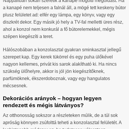
Nappaliban sokan szeretik a kanapé mögötti megoldást. Ha
a kanapé nem teljesen a falnál áll, a mögé tett keskeny bútor
plusz felületet ad: elfér egy lámpa, egy könyv, vagy egy
diszkrét dekor. Egy másik jó hely a TV-fal melletti üres rész,
ahol a konzol nem konkurál a fő bútorelemekkel, mégis
szépen kiegészíti a teret.
Hálószobában a konzolasztal gyakran sminkasztal jellegű
szerepet kap. Egy kerek tükörrel és egy puha ülőkével
nagyon kellemes, privát kis sarok alakítható ki. Ha nincs
szükség ülőhelyre, akkor is jól jön kiegészítőknek,
parfümöknek, ékszerdoboznak, vagy egy hangulatos
mécsesnek.
Dekorációs arányok – hogyan legyen
rendezett és mégis látványos?
Az otthonosság sokszor a részleteken múlik, de a túl sok
apróság könnyen zsúfolttá teheti a konzolasztal felületét. A