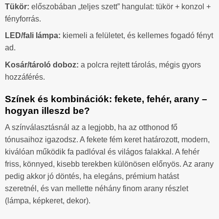
Tükör:
előszobában „teljes szett” hangulat: tükör + konzol +
fényforrás.
LED/fali lámpa:
kiemeli a felületet, és kellemes fogadó fényt
ad.
Kosár/tároló doboz:
a polcra rejtett tárolás, mégis gyors
hozzáférés.
Színek és kombinációk: fekete, fehér, arany –
hogyan illeszd be?
A színválasztásnál az a legjobb, ha az otthonod fő
tónusaihoz igazodsz. A fekete fém keret határozott, modern,
kiválóan működik fa padlóval és világos falakkal. A fehér
friss, könnyed, kisebb terekben különösen előnyös. Az arany
pedig akkor jó döntés, ha elegáns, prémium hatást
szeretnél, és van mellette néhány finom arany részlet
(lámpa, képkeret, dekor).