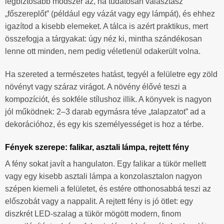
legbiztosabb módszer az, ha tudatosan választasz
„főszereplőt” (például egy vázát vagy egy lámpát), és ehhez
igazítod a kisebb elemeket. A tálca is azért praktikus, mert
összefogja a tárgyakat: úgy néz ki, mintha szándékosan
lenne ott minden, nem pedig véletlenül odakerült volna.
Ha szereted a természetes hatást, tegyél a felületre egy zöld
növényt vagy száraz virágot. A növény élővé teszi a
kompozíciót, és sokféle stílushoz illik. A könyvek is nagyon
jól működnek: 2–3 darab egymásra téve „talapzatot” ad a
dekorációhoz, és egy kis személyességet is hoz a térbe.
Fények szerepe: falikar, asztali lámpa, rejtett fény
A fény sokat javít a hangulaton. Egy falikar a tükör mellett
vagy egy kisebb asztali lámpa a konzolasztalon nagyon
szépen kiemeli a felületet, és estére otthonosabbá teszi az
előszobát vagy a nappalit. A rejtett fény is jó ötlet: egy
diszkrét LED-szalag a tükör mögött modern, finom