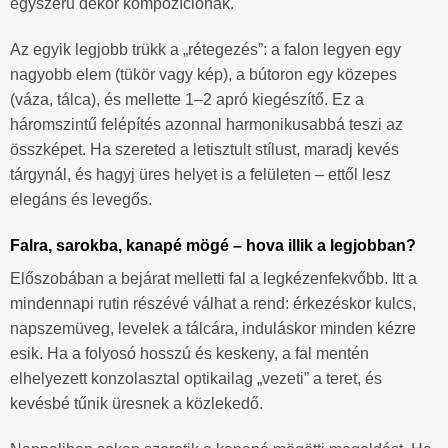
egyszerű dekor kompozíciónak.
Az egyik legjobb trükk a „rétegezés”: a falon legyen egy
nagyobb elem (tükör vagy kép), a bútoron egy közepes
(váza, tálca), és mellette 1–2 apró kiegészítő. Ez a
háromszintű felépítés azonnal harmonikusabbá teszi az
összképet. Ha szereted a letisztult stílust, maradj kevés
tárgynál, és hagyj üres helyet is a felületen – ettől lesz
elegáns és levegős.
Falra, sarokba, kanapé mögé – hova illik a legjobban?
Előszobában a bejárat melletti fal a legkézenfekvőbb. Itt a
mindennapi rutin részévé válhat a rend: érkezéskor kulcs,
napszemüveg, levelek a tálcára, induláskor minden kézre
esik. Ha a folyosó hosszú és keskeny, a fal mentén
elhelyezett konzolasztal optikailag „vezeti” a teret, és
kevésbé tűnik üresnek a közlekedő.