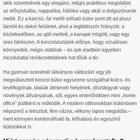
akik szeretnének egy elegáns, mégis praktikus megoldást
az előszobába, nappaliba, hálóba vagy akár a dolgozósarok
mellé. Ez a karcsú, fal mellé tolható bútor pont ott ad plusz
tárolót és dekor felületet, ahol a legtöbbször hiányzik: a
közlekedőben, az ajtó mellett, a kanapé mögött, vagy egy
üres falrészen. A konzolasztalok előnye, hogy vizuálisan
könnyedek, mégis stabilak – és sok esetben egyetlen
mozdulattal rendezettebbnek hat tőlük a tér.
Ha gyorsan szeretnél látványos változást: egy jól
megválasztott konzol bútor egyszerre szolgálhat kulcs- és
levélfogónak, táskák átmeneti helyének, dísztárgyak vagy
növények állványának, sőt, egyes enteriőrökben mini „home
office” pultként is működik. A modern otthonokban különösen
népszerű a letisztult, fém vázas, vékony lapos megoldás –
mert könnyen kombinálható fa, kőhatású és egyszínű
bútorokkal is.