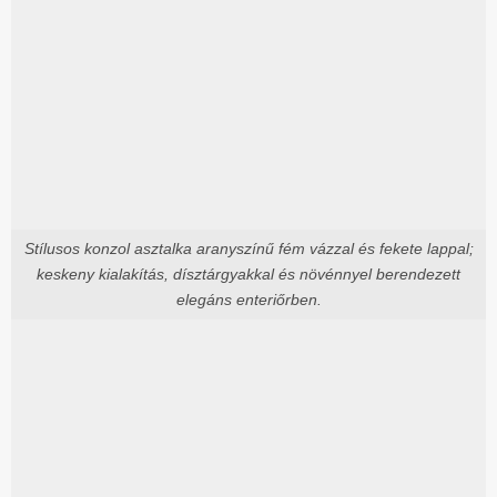
Stílusos konzol asztalka aranyszínű fém vázzal és fekete lappal;
keskeny kialakítás, dísztárgyakkal és növénnyel berendezett
elegáns enteriőrben.