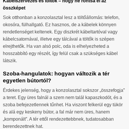
Kábelszervezés és töltők – hogy ne rontsa el az
összképet
Sok otthonban a konzolasztal lesz a töltőállomás: telefon,
okosóra, fülhallgató. Ez hasznos, de a kábelek könnyen
rendetlenséget keltenek. Egy diszkrét kábeltartóval vagy
kábelcsatornával, illetve egy tálcával a töltők is szépen
elrejthetők. Ha van alsó polc, oda is elhelyezheted a
hosszabbító egy részét, így felül csak a szükséges kábel
látszik.
Szoba-hangulatok: hogyan változik a tér
egyetlen bútortól?
Érdekes jelenség, hogy a konzolasztal sokszor „összefogja”
a teret. Egy üres falnál a szem nem talál kapaszkodót, és a
szoba befejezetlennek tűnhet. Ha viszont felkerül egy tükör
és alá egy keskeny bútor, a fal már nem üres, hanem
„komponált”. A tér ettől rendezettebbnek, tudatosabban
berendezettnek hat.