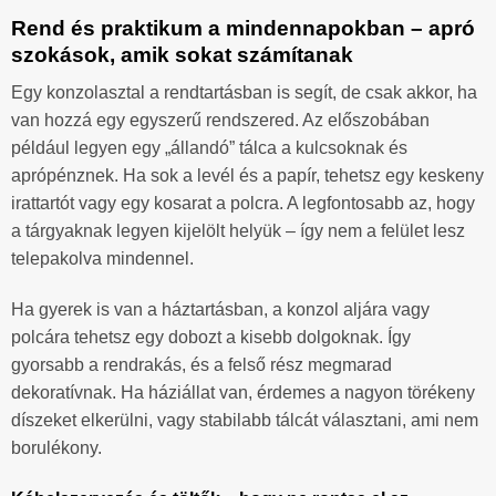
Rend és praktikum a mindennapokban – apró
szokások, amik sokat számítanak
Egy konzolasztal a rendtartásban is segít, de csak akkor, ha
van hozzá egy egyszerű rendszered. Az előszobában
például legyen egy „állandó” tálca a kulcsoknak és
aprópénznek. Ha sok a levél és a papír, tehetsz egy keskeny
irattartót vagy egy kosarat a polcra. A legfontosabb az, hogy
a tárgyaknak legyen kijelölt helyük – így nem a felület lesz
telepakolva mindennel.
Ha gyerek is van a háztartásban, a konzol aljára vagy
polcára tehetsz egy dobozt a kisebb dolgoknak. Így
gyorsabb a rendrakás, és a felső rész megmarad
dekoratívnak. Ha háziállat van, érdemes a nagyon törékeny
díszeket elkerülni, vagy stabilabb tálcát választani, ami nem
borulékony.