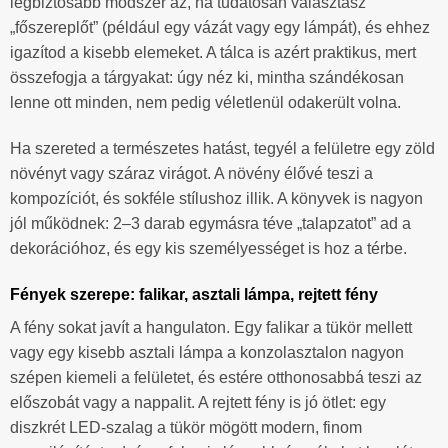
legbiztosabb módszer az, ha tudatosan választasz
„főszereplőt” (például egy vázát vagy egy lámpát), és ehhez
igazítod a kisebb elemeket. A tálca is azért praktikus, mert
összefogja a tárgyakat: úgy néz ki, mintha szándékosan
lenne ott minden, nem pedig véletlenül odakerült volna.
Ha szereted a természetes hatást, tegyél a felületre egy zöld
növényt vagy száraz virágot. A növény élővé teszi a
kompozíciót, és sokféle stílushoz illik. A könyvek is nagyon
jól működnek: 2–3 darab egymásra téve „talapzatot” ad a
dekorációhoz, és egy kis személyességet is hoz a térbe.
Fények szerepe: falikar, asztali lámpa, rejtett fény
A fény sokat javít a hangulaton. Egy falikar a tükör mellett
vagy egy kisebb asztali lámpa a konzolasztalon nagyon
szépen kiemeli a felületet, és estére otthonosabbá teszi az
előszobát vagy a nappalit. A rejtett fény is jó ötlet: egy
diszkrét LED-szalag a tükör mögött modern, finom