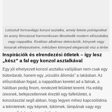
Letisztult formavilágú konzol asztalka, amely fekete polclapokkal
és arany fémvázzal harmonikusan illeszkedik modern előszobába
vagy nappaliba. Kiválóan alkalmas dekorációk, könyvek vagy
kosarak elhelyezésére, miközben könnyed eleganciát visz a térbe
Inspirációk és elrendezési ötletek – így lesz
„kész” a fal egy konzol asztalkával
Egy jól elhelyezett konzol asztalka valójában nem csak egy
bútordarab, hanem egy „vizuális állomás” a lakásban. Az
előszobában fogad, a nappaliban keretet ad a falnak, a
hálóban pedig finom, rendezett felületet teremt. Ha eddig
üresnek, befejezetlennek éreztél egy falfelületet, a
konzolasztal segít abban, hogy legyen mihez kapcsolódnia
a tekintetnek: egy képnek, tükörnek, lámpának vagy egy