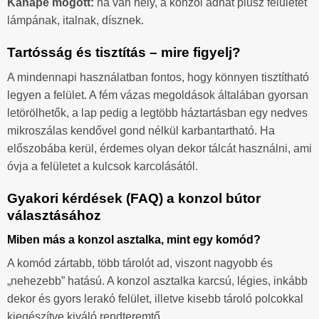
Kanapé mögött:
ha van hely, a konzol adhat plusz felületet
lámpának, italnak, dísznek.
Tartósság és tisztítás – mire figyelj?
A mindennapi használatban fontos, hogy könnyen tisztítható
legyen a felület. A fém vázas megoldások általában gyorsan
letörölhetők, a lap pedig a legtöbb háztartásban egy nedves
mikroszálas kendővel gond nélkül karbantartható. Ha
előszobába kerül, érdemes olyan dekor tálcát használni, ami
óvja a felületet a kulcsok karcolásától.
Gyakori kérdések (FAQ) a konzol bútor
választásához
Miben más a konzol asztalka, mint egy komód?
A komód zártabb, több tárolót ad, viszont nagyobb és
„nehezebb” hatású. A konzol asztalka karcsú, légies, inkább
dekor és gyors lerakó felület, illetve kisebb tároló polcokkal
kiegészítve kiváló rendteremtő.