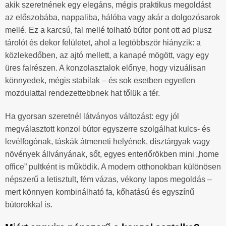
akik szeretnének egy elegáns, mégis praktikus megoldást
az előszobába, nappaliba, hálóba vagy akár a dolgozósarok
mellé. Ez a karcsú, fal mellé tolható bútor pont ott ad plusz
tárolót és dekor felületet, ahol a legtöbbször hiányzik: a
közlekedőben, az ajtó mellett, a kanapé mögött, vagy egy
üres falrészen. A konzolasztalok előnye, hogy vizuálisan
könnyedek, mégis stabilak – és sok esetben egyetlen
mozdulattal rendezettebbnek hat tőlük a tér.
Ha gyorsan szeretnél látványos változást: egy jól
megválasztott konzol bútor egyszerre szolgálhat kulcs- és
levélfogónak, táskák átmeneti helyének, dísztárgyak vagy
növények állványának, sőt, egyes enteriőrökben mini „home
office” pultként is működik. A modern otthonokban különösen
népszerű a letisztult, fém vázas, vékony lapos megoldás –
mert könnyen kombinálható fa, kőhatású és egyszínű
bútorokkal is.