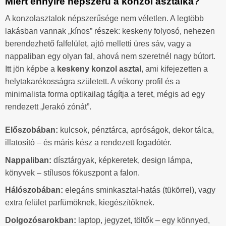
Miért ennyire népszerű a konzol asztalka?
A konzolasztalok népszerűsége nem véletlen. A legtöbb
lakásban vannak „kínos” részek: keskeny folyosó, nehezen
berendezhető falfelület, ajtó melletti üres sáv, vagy a
nappaliban egy olyan fal, ahová nem szeretnél nagy bútort.
Itt jön képbe a
keskeny konzol asztal
, ami kifejezetten a
helytakarékosságra született. A vékony profil és a
minimalista forma optikailag tágítja a teret, mégis ad egy
rendezett „lerakó zónát”.
Előszobában:
kulcsok, pénztárca, apróságok, dekor tálca,
illatosító – és máris kész a rendezett fogadótér.
Nappaliban:
dísztárgyak, képkeretek, design lámpa,
könyvek – stílusos fókuszpont a falon.
Hálószobában:
elegáns sminkasztal-hatás (tükörrel), vagy
extra felület parfümöknek, kiegészítőknek.
Dolgozósarokban:
laptop, jegyzet, töltők – egy könnyed,