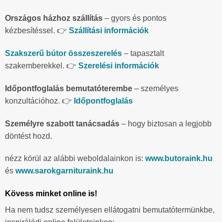
Országos házhoz szállítás
– gyors és pontos
kézbesítéssel. 👉
Szállítási információk
Szakszerű bútor összeszerelés
– tapasztalt
szakemberekkel. 👉
Szerelési információk
Időpontfoglalás bemutatóterembe
– személyes
konzultációhoz. 👉
Időpontfoglalás
Személyre szabott tanácsadás
– hogy biztosan a legjobb
döntést hozd.
nézz körül az alábbi weboldalainkon is:
www.butoraink.hu
és
www.sarokgarnituraink.hu
Kövess minket online is!
Ha nem tudsz személyesen ellátogatni bemutatótermünkbe,