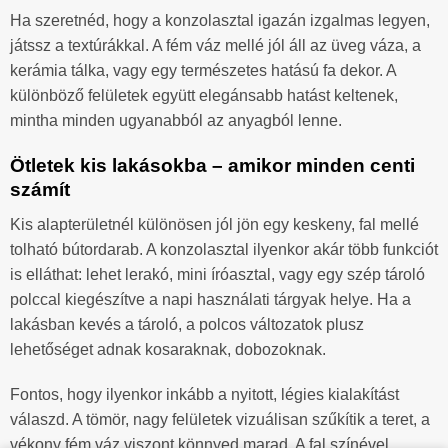
Ha szeretnéd, hogy a konzolasztal igazán izgalmas legyen,
játssz a textúrákkal. A fém váz mellé jól áll az üveg váza, a
kerámia tálka, vagy egy természetes hatású fa dekor. A
különböző felületek együtt elegánsabb hatást keltenek,
mintha minden ugyanabból az anyagból lenne.
Ötletek kis lakásokba – amikor minden centi
számít
Kis alapterületnél különösen jól jön egy keskeny, fal mellé
tolható bútordarab. A konzolasztal ilyenkor akár több funkciót
is elláthat: lehet lerakó, mini íróasztal, vagy egy szép tároló
polccal kiegészítve a napi használati tárgyak helye. Ha a
lakásban kevés a tároló, a polcos változatok plusz
lehetőséget adnak kosaraknak, dobozoknak.
Fontos, hogy ilyenkor inkább a nyitott, légies kialakítást
válaszd. A tömör, nagy felületek vizuálisan szűkítik a teret, a
vékony fém váz viszont könnyed marad. A fal színével