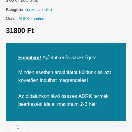
SKU
CT-LUC-B-BE
Kategória
Konzol asztalka
Márka:
ADRK Furniture
31800
Ft
Figyelem!
Ajánlatkérés szükséges!
Minden esetben árajánlatot küldünk és azt
követően indulhat megrendelés!
Az oldalunkon lévő összes ADRK termék
beérkezési ideje: maximum 2-3 hét!