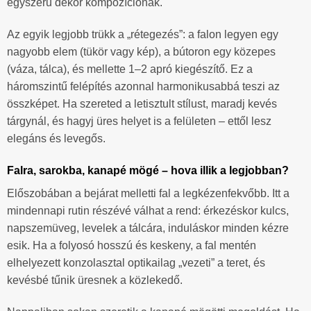
egyszerű dekor kompozíciónak.
Az egyik legjobb trükk a „rétegezés”: a falon legyen egy
nagyobb elem (tükör vagy kép), a bútoron egy közepes
(váza, tálca), és mellette 1–2 apró kiegészítő. Ez a
háromszintű felépítés azonnal harmonikusabbá teszi az
összképet. Ha szereted a letisztult stílust, maradj kevés
tárgynál, és hagyj üres helyet is a felületen – ettől lesz
elegáns és levegős.
Falra, sarokba, kanapé mögé – hova illik a legjobban?
Előszobában a bejárat melletti fal a legkézenfekvőbb. Itt a
mindennapi rutin részévé válhat a rend: érkezéskor kulcs,
napszemüveg, levelek a tálcára, induláskor minden kézre
esik. Ha a folyosó hosszú és keskeny, a fal mentén
elhelyezett konzolasztal optikailag „vezeti” a teret, és
kevésbé tűnik üresnek a közlekedő.