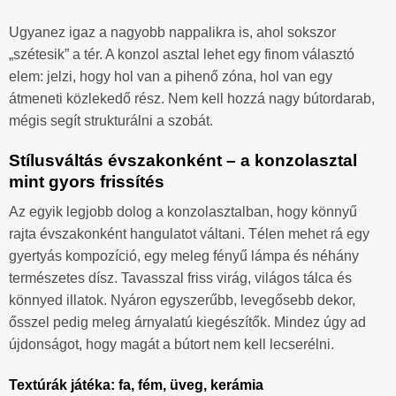
Ugyanez igaz a nagyobb nappalikra is, ahol sokszor
„szétesik” a tér. A konzol asztal lehet egy finom választó
elem: jelzi, hogy hol van a pihenő zóna, hol van egy
átmeneti közlekedő rész. Nem kell hozzá nagy bútordarab,
mégis segít strukturálni a szobát.
Stílusváltás évszakonként – a konzolasztal
mint gyors frissítés
Az egyik legjobb dolog a konzolasztalban, hogy könnyű
rajta évszakonként hangulatot váltani. Télen mehet rá egy
gyertyás kompozíció, egy meleg fényű lámpa és néhány
természetes dísz. Tavasszal friss virág, világos tálca és
könnyed illatok. Nyáron egyszerűbb, levegősebb dekor,
ősszel pedig meleg árnyalatú kiegészítők. Mindez úgy ad
újdonságot, hogy magát a bútort nem kell lecserélni.
Textúrák játéka: fa, fém, üveg, kerámia