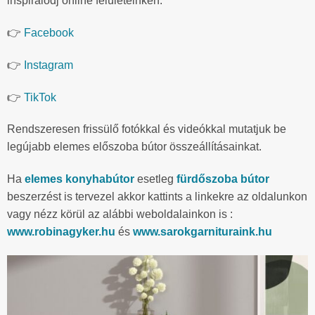
inspirálódj online felületeinken:
👉
Facebook
👉
Instagram
👉
TikTok
Rendszeresen frissülő fotókkal és videókkal mutatjuk be
legújabb elemes előszoba bútor összeállításainkat.
Ha
elemes konyhabútor
esetleg
fürdőszoba bútor
beszerzést is tervezel akkor kattints a linkekre az oldalunkon
vagy nézz körül az alábbi weboldalainkon is :
www.robinagyker.hu
és
www.sarokgarnituraink.hu