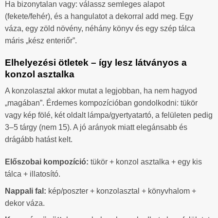
Ha bizonytalan vagy: válassz semleges alapot
(fekete/fehér), és a hangulatot a dekorral add meg. Egy
váza, egy zöld növény, néhány könyv és egy szép tálca
máris „kész enteriőr”.
Elhelyezési ötletek – így lesz látványos a
konzol asztalka
A konzolasztal akkor mutat a legjobban, ha nem hagyod
„magában”. Érdemes kompozícióban gondolkodni: tükör
vagy kép fölé, két oldalt lámpa/gyertyatartó, a felületen pedig
3–5 tárgy (nem 15). A jó arányok miatt elegánsabb és
drágább hatást kelt.
Előszobai kompozíció:
tükör + konzol asztalka + egy kis
tálca + illatosító.
Nappali fal:
kép/poszter + konzolasztal + könyvhalom +
dekor váza.