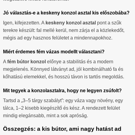
Jó választás-e a keskeny konzol asztal kis előszobába?
Igen, kifejezetten. A
keskeny konzol asztal
pont a szűk
terekre készült: fal mellé kerül, nem zárja el a közlekedőt,
mégis ad egy hasznos felületet a mindennapokhoz.
Miért érdemes fém vázas modellt választani?
A
fém bútor konzol
előnye a stabilitás és a modern
megjelenés. Könnyed látványt ad, jól kombinálható fa és
kőhatású elemekkel, és hosszú távon is tartós megoldás.
Mit tegyek a konzolasztalra, hogy ne legyen zsúfolt?
Tartsd a „3–5 tárgy szabályt”: egy váza vagy növény, egy
tálca, 1–2 kisebb kiegészítő és kész. A rendezett felület
mindig elegánsabb, mint a sok apróság.
Összegzés: a kis bútor, ami nagy hatást ad