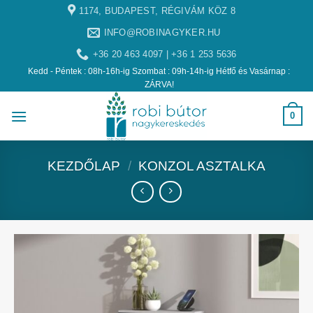
1174, BUDAPEST, RÉGIVÁM KÖZ 8
INFO@ROBINAGYKER.HU
+36 20 463 4097 | +36 1 253 5636
Kedd - Péntek : 08h-16h-ig Szombat : 09h-14h-ig Hétfő és Vasárnap :
ZÁRVA!
0
KEZDŐLAP
/
KONZOL ASZTALKA