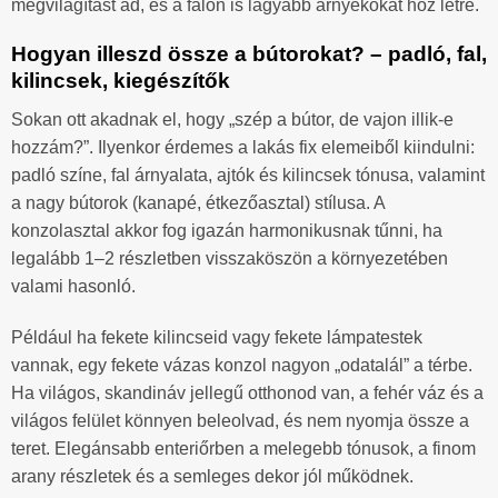
megvilágítást ad, és a falon is lágyabb árnyékokat hoz létre.
Hogyan illeszd össze a bútorokat? – padló, fal,
kilincsek, kiegészítők
Sokan ott akadnak el, hogy „szép a bútor, de vajon illik-e
hozzám?”. Ilyenkor érdemes a lakás fix elemeiből kiindulni:
padló színe, fal árnyalata, ajtók és kilincsek tónusa, valamint
a nagy bútorok (kanapé, étkezőasztal) stílusa. A
konzolasztal akkor fog igazán harmonikusnak tűnni, ha
legalább 1–2 részletben visszaköszön a környezetében
valami hasonló.
Például ha fekete kilincseid vagy fekete lámpatestek
vannak, egy fekete vázas konzol nagyon „odatalál” a térbe.
Ha világos, skandináv jellegű otthonod van, a fehér váz és a
világos felület könnyen beleolvad, és nem nyomja össze a
teret. Elegánsabb enteriőrben a melegebb tónusok, a finom
arany részletek és a semleges dekor jól működnek.