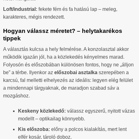
Loft/industrial:
fekete fém és fa hatású lap – meleg,
karakteres, mégis rendezett.
Hogyan válassz méretet? – helytakarékos
tippek
A választás kulcsa a hely felmérése. A konzolasztal akkor
működik igazán jól, ha a közlekedés kényelmes marad.
Folyosón és előszobában különösen fontos, hogy ne „álljon
be” a térbe. Ilyenkor az
előszobai asztalka
szerepében a
karcsú, fal melletti elhelyezés az ideális: legyen elég felület
a mindennapi tárgyaknak, de maradjon szabad sáv a
mozgáshoz.
Keskeny közlekedő:
válassz egyszerű, nyitott vázas
modellt – optikailag könnyebb.
Kis előszoba:
előny a polcos kialakítás, mert lent
elfér kosár, tároló doboz.