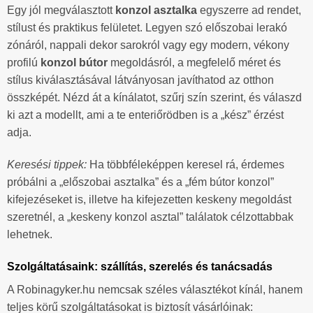
Egy jól megválasztott
konzol asztalka
egyszerre ad rendet,
stílust és praktikus felületet. Legyen szó előszobai lerakó
zónáról, nappali dekor sarokról vagy egy modern, vékony
profilú
konzol bútor
megoldásról, a megfelelő méret és
stílus kiválasztásával látványosan javíthatod az otthon
összképét. Nézd át a kínálatot, szűrj szín szerint, és válaszd
ki azt a modellt, ami a te enteriőrödben is a „kész” érzést
adja.
Keresési tippek:
Ha többféleképpen keresel rá, érdemes
próbálni a „előszobai asztalka” és a „fém bútor konzol”
kifejezéseket is, illetve ha kifejezetten keskeny megoldást
szeretnél, a „keskeny konzol asztal” találatok célzottabbak
lehetnek.
Szolgáltatásaink: szállítás, szerelés és tanácsadás
A Robinagyker.hu nemcsak széles választékot kínál, hanem
teljes körű szolgáltatásokat is biztosít vásárlóinak: