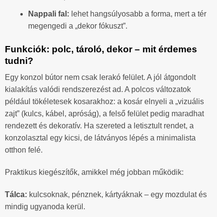
Nappali fal:
lehet hangsúlyosabb a forma, mert a tér
megengedi a „dekor fókuszt”.
Funkciók: polc, tároló, dekor – mit érdemes
tudni?
Egy konzol bútor nem csak lerakó felület. A jól átgondolt
kialakítás valódi rendszerezést ad. A polcos változatok
például tökéletesek kosarakhoz: a kosár elnyeli a „vizuális
zajt” (kulcs, kábel, apróság), a felső felület pedig maradhat
rendezett és dekoratív. Ha szereted a letisztult rendet, a
konzolasztal egy kicsi, de látványos lépés a minimalista
otthon felé.
Praktikus kiegészítők, amikkel még jobban működik:
Tálca:
kulcsoknak, pénznek, kártyáknak – egy mozdulat és
mindig ugyanoda kerül.