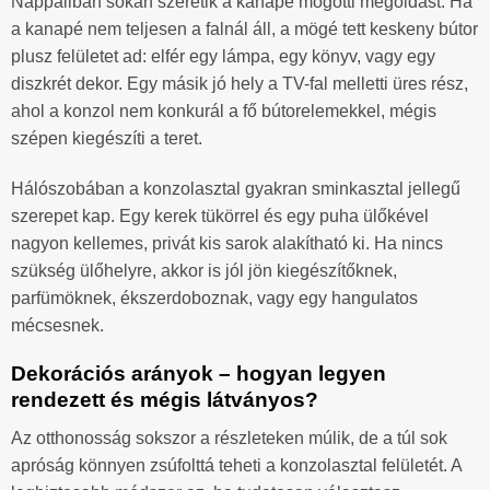
Nappaliban sokan szeretik a kanapé mögötti megoldást. Ha
a kanapé nem teljesen a falnál áll, a mögé tett keskeny bútor
plusz felületet ad: elfér egy lámpa, egy könyv, vagy egy
diszkrét dekor. Egy másik jó hely a TV-fal melletti üres rész,
ahol a konzol nem konkurál a fő bútorelemekkel, mégis
szépen kiegészíti a teret.
Hálószobában a konzolasztal gyakran sminkasztal jellegű
szerepet kap. Egy kerek tükörrel és egy puha ülőkével
nagyon kellemes, privát kis sarok alakítható ki. Ha nincs
szükség ülőhelyre, akkor is jól jön kiegészítőknek,
parfümöknek, ékszerdoboznak, vagy egy hangulatos
mécsesnek.
Dekorációs arányok – hogyan legyen
rendezett és mégis látványos?
Az otthonosság sokszor a részleteken múlik, de a túl sok
apróság könnyen zsúfolttá teheti a konzolasztal felületét. A