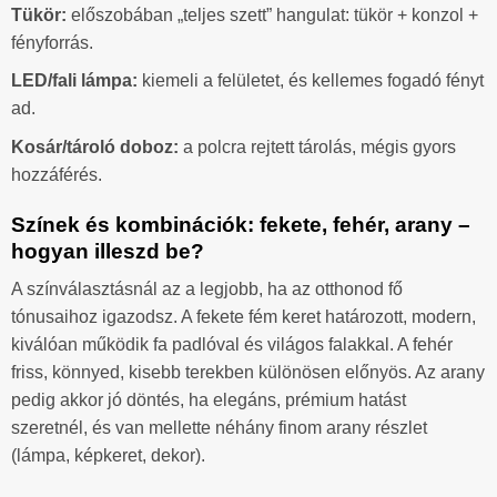
Tükör:
előszobában „teljes szett” hangulat: tükör + konzol +
fényforrás.
LED/fali lámpa:
kiemeli a felületet, és kellemes fogadó fényt
ad.
Kosár/tároló doboz:
a polcra rejtett tárolás, mégis gyors
hozzáférés.
Színek és kombinációk: fekete, fehér, arany –
hogyan illeszd be?
A színválasztásnál az a legjobb, ha az otthonod fő
tónusaihoz igazodsz. A fekete fém keret határozott, modern,
kiválóan működik fa padlóval és világos falakkal. A fehér
friss, könnyed, kisebb terekben különösen előnyös. Az arany
pedig akkor jó döntés, ha elegáns, prémium hatást
szeretnél, és van mellette néhány finom arany részlet
(lámpa, képkeret, dekor).