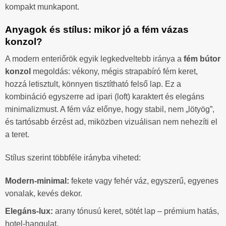
kompakt munkapont.
Anyagok és stílus: mikor jó a fém vázas
konzol?
A modern enteriőrök egyik legkedveltebb iránya a
fém bútor
konzol
megoldás: vékony, mégis strapabíró fém keret,
hozzá letisztult, könnyen tisztítható felső lap. Ez a
kombináció egyszerre ad ipari (loft) karaktert és elegáns
minimalizmust. A fém váz előnye, hogy stabil, nem „lötyög”,
és tartósabb érzést ad, miközben vizuálisan nem nehezíti el
a teret.
Stílus szerint többféle irányba viheted:
Modern-minimal:
fekete vagy fehér váz, egyszerű, egyenes
vonalak, kevés dekor.
Elegáns-lux:
arany tónusú keret, sötét lap – prémium hatás,
hotel-hangulat.