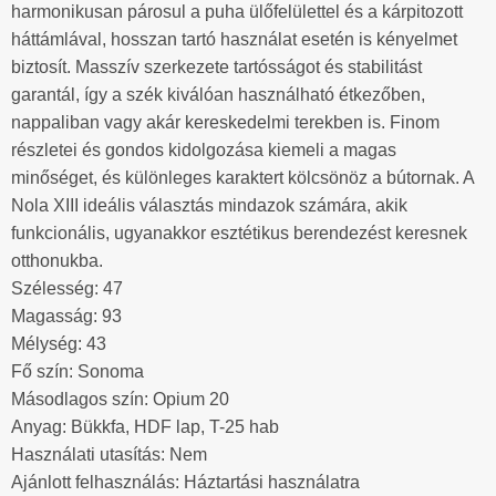
harmonikusan párosul a puha ülőfelülettel és a kárpitozott
háttámlával, hosszan tartó használat esetén is kényelmet
biztosít. Masszív szerkezete tartósságot és stabilitást
garantál, így a szék kiválóan használható étkezőben,
nappaliban vagy akár kereskedelmi terekben is. Finom
részletei és gondos kidolgozása kiemeli a magas
minőséget, és különleges karaktert kölcsönöz a bútornak. A
Nola XIII ideális választás mindazok számára, akik
funkcionális, ugyanakkor esztétikus berendezést keresnek
otthonukba.
Szélesség: 47
Magasság: 93
Mélység: 43
Fő szín: Sonoma
Másodlagos szín: Opium 20
Anyag: Bükkfa, HDF lap, T-25 hab
Használati utasítás: Nem
Ajánlott felhasználás: Háztartási használatra