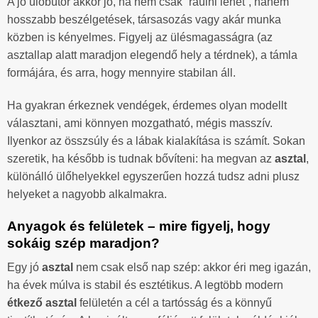
A jó ülőbútor akkor jó, ha nem csak “ráülni lehet”, hanem
hosszabb beszélgetések, társasozás vagy akár munka
közben is kényelmes. Figyelj az ülésmagasságra (az
asztallap alatt maradjon elegendő hely a térdnek), a támla
formájára, és arra, hogy mennyire stabilan áll.
Ha gyakran érkeznek vendégek, érdemes olyan modellt
választani, ami könnyen mozgatható, mégis masszív.
Ilyenkor az összsúly és a lábak kialakítása is számít. Sokan
szeretik, ha később is tudnak bővíteni: ha megvan az
asztal
,
különálló ülőhelyekkel egyszerűen hozzá tudsz adni plusz
helyeket a nagyobb alkalmakra.
Anyagok és felületek – mire figyelj, hogy
sokáig szép maradjon?
Egy jó
asztal
nem csak első nap szép: akkor éri meg igazán,
ha évek múlva is stabil és esztétikus. A legtöbb modern
étkező asztal
felületén a cél a tartósság és a könnyű