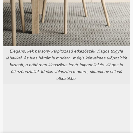
Elegáns, kék bársony kárpitozású étkezőszék világos tölgyfa
lábakkal. Az íves háttámla modern, mégis kényelmes ülőpozíciót
biztosít, a háttérben klasszikus fehér falpanellel és világos fa
étkezőasztallal. Ideális választás modern, skandináv stílusú
étkezőkbe.