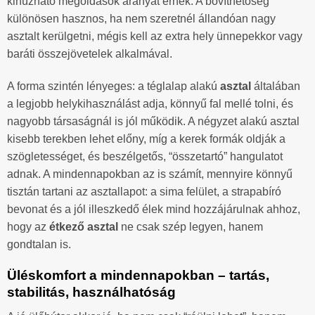
kihúzható megoldások aranyat érnek. A bővíthetőség
különösen hasznos, ha nem szeretnél állandóan nagy
asztalt kerülgetni, mégis kell az extra hely ünnepekkor vagy
baráti összejövetelek alkalmával.
A forma szintén lényeges: a téglalap alakú
asztal
általában
a legjobb helykihasználást adja, könnyű fal mellé tolni, és
nagyobb társaságnál is jól működik. A négyzet alakú asztal
kisebb terekben lehet előny, míg a kerek formák oldják a
szögletességet, és beszélgetős, “összetartó” hangulatot
adnak. A mindennapokban az is számít, mennyire könnyű
tisztán tartani az asztallapot: a sima felület, a strapabíró
bevonat és a jól illeszkedő élek mind hozzájárulnak ahhoz,
hogy az
étkező asztal
ne csak szép legyen, hanem
gondtalan is.
Üléskomfort a mindennapokban – tartás,
stabilitás, használhatóság