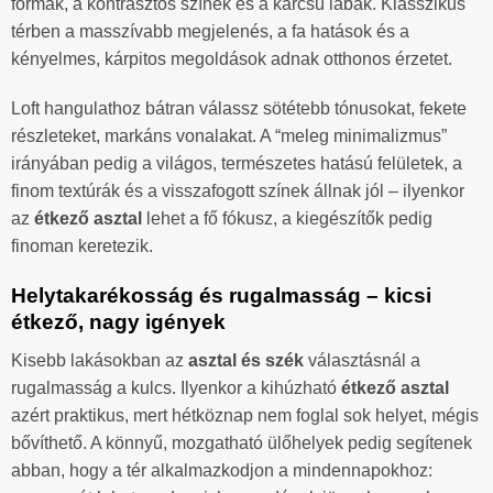
formák, a kontrasztos színek és a karcsú lábak. Klasszikus
térben a masszívabb megjelenés, a fa hatások és a
kényelmes, kárpitos megoldások adnak otthonos érzetet.
Loft hangulathoz bátran válassz sötétebb tónusokat, fekete
részleteket, markáns vonalakat. A “meleg minimalizmus”
irányában pedig a világos, természetes hatású felületek, a
finom textúrák és a visszafogott színek állnak jól – ilyenkor
az
étkező asztal
lehet a fő fókusz, a kiegészítők pedig
finoman keretezik.
Helytakarékosság és rugalmasság – kicsi
étkező, nagy igények
Kisebb lakásokban az
asztal és szék
választásnál a
rugalmasság a kulcs. Ilyenkor a kihúzható
étkező asztal
azért praktikus, mert hétköznap nem foglal sok helyet, mégis
bővíthető. A könnyű, mozgatható ülőhelyek pedig segítenek
abban, hogy a tér alkalmazkodjon a mindennapokhoz: