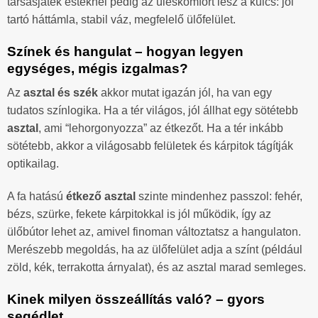
társasjáték esteknél pedig az üléskomfort lesz a kulcs: jól
tartó háttámla, stabil váz, megfelelő ülőfelület.
Színek és hangulat – hogyan legyen
egységes, mégis izgalmas?
Az
asztal és szék
akkor mutat igazán jól, ha van egy
tudatos színlogika. Ha a tér világos, jól állhat egy sötétebb
asztal
, ami “lehorgonyozza” az étkezőt. Ha a tér inkább
sötétebb, akkor a világosabb felületek és kárpitok tágítják
optikailag.
A fa hatású
étkező asztal
szinte mindenhez passzol: fehér,
bézs, szürke, fekete kárpitokkal is jól működik, így az
ülőbútor lehet az, amivel finoman változtatsz a hangulaton.
Merészebb megoldás, ha az ülőfelület adja a színt (például
zöld, kék, terrakotta árnyalat), és az asztal marad semleges.
Kinek milyen összeállítás való? – gyors
segédlet