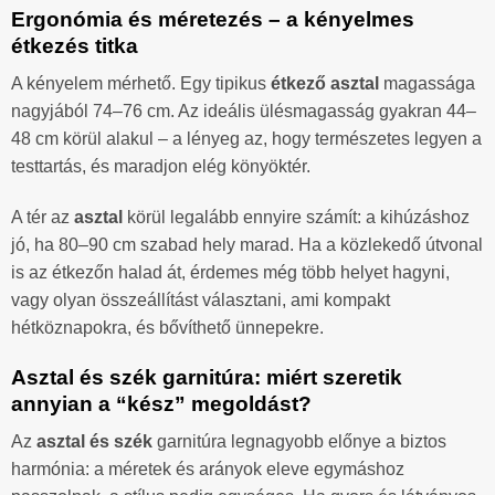
Ergonómia és méretezés – a kényelmes
étkezés titka
A kényelem mérhető. Egy tipikus
étkező asztal
magassága
nagyjából 74–76 cm. Az ideális ülésmagasság gyakran 44–
48 cm körül alakul – a lényeg az, hogy természetes legyen a
testtartás, és maradjon elég könyöktér.
A tér az
asztal
körül legalább ennyire számít: a kihúzáshoz
jó, ha 80–90 cm szabad hely marad. Ha a közlekedő útvonal
is az étkezőn halad át, érdemes még több helyet hagyni,
vagy olyan összeállítást választani, ami kompakt
hétköznapokra, és bővíthető ünnepekre.
Asztal és szék garnitúra: miért szeretik
annyian a “kész” megoldást?
Az
asztal és szék
garnitúra legnagyobb előnye a biztos
harmónia: a méretek és arányok eleve egymáshoz