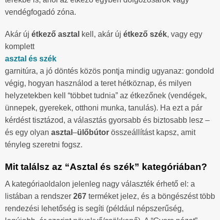
vendégfogadó zóna.
Akár új
étkező asztal
kell, akár új
étkező szék
, vagy egy
komplett
asztal és szék
garnitúra, a jó döntés közös pontja mindig ugyanaz: gondold
végig, hogyan használod a teret hétköznap, és milyen
helyzetekben kell “többet tudnia” az étkezőnek (vendégek,
ünnepek, gyerekek, otthoni munka, tanulás). Ha ezt a pár
kérdést tisztázod, a választás gyorsabb és biztosabb lesz –
és egy olyan
asztal
–
ülőbútor
összeállítást kapsz, amit
tényleg szeretni fogsz.
Mit találsz az “Asztal és szék” kategóriában?
A kategóriaoldalon jelenleg nagy választék érhető el: a
listában a rendszer
267
terméket jelez, és a böngészést több
rendezési lehetőség is segíti (például népszerűség,