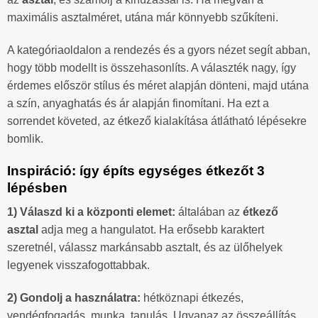
maximális asztalméret, utána már könnyebb szűkíteni.
A kategóriaoldalon a rendezés és a gyors nézet segít abban,
hogy több modellt is összehasonlíts. A választék nagy, így
érdemes először stílus és méret alapján dönteni, majd utána
a szín, anyaghatás és ár alapján finomítani. Ha ezt a
sorrendet követed, az étkező kialakítása átlátható lépésekre
bomlik.
Inspiráció: így építs egységes étkezőt 3
lépésben
1) Válaszd ki a központi elemet:
általában az
étkező
asztal
adja meg a hangulatot. Ha erősebb karaktert
szeretnél, válassz markánsabb asztalt, és az ülőhelyek
legyenek visszafogottabbak.
2) Gondolj a használatra:
hétköznapi étkezés,
vendégfogadás, munka, tanulás. Ugyanaz az összeállítás