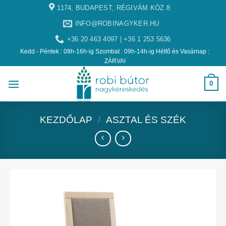
1174, BUDAPEST, RÉGIVÁM KÖZ 8
INFO@ROBINAGYKER.HU
+36 20 463 4097 | +36 1 253 5636
Kedd - Péntek : 08h-16h-ig Szombat : 09h-14h-ig Hétfő és Vasárnap :
ZÁRVA!
0
KEZDŐLAP
/
ASZTAL ÉS SZÉK