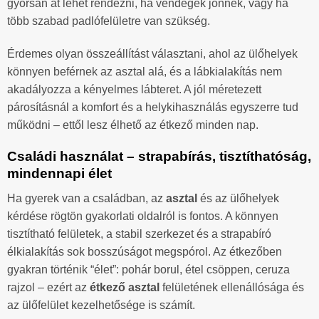
gyorsan át lehet rendezni, ha vendégek jönnek, vagy ha
több szabad padlófelületre van szükség.
Érdemes olyan összeállítást választani, ahol az ülőhelyek
könnyen beférnek az asztal alá, és a lábkialakítás nem
akadályozza a kényelmes lábteret. A jól méretezett
párosításnál a komfort és a helykihasználás egyszerre tud
működni – ettől lesz élhető az étkező minden nap.
Családi használat – strapabírás, tisztíthatóság,
mindennapi élet
Ha gyerek van a családban, az
asztal
és az ülőhelyek
kérdése rögtön gyakorlati oldalról is fontos. A könnyen
tisztítható felületek, a stabil szerkezet és a strapabíró
élkialakítás sok bosszúságot megspórol. Az étkezőben
gyakran történik “élet”: pohár borul, étel csöppen, ceruza
rajzol – ezért az
étkező asztal
felületének ellenállósága és
az ülőfelület kezelhetősége is számít.