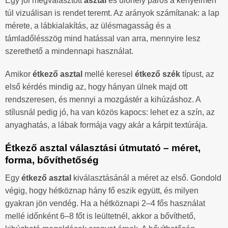
Egy jól megválasztott
asztal
és ülőhely páros a kényelmen
túl vizuálisan is rendet teremt. Az arányok számítanak: a lap
mérete, a lábkialakítás, az ülésmagasság és a
támladőlésszög mind hatással van arra, mennyire lesz
szerethető a mindennapi használat.
Amikor
étkező asztal
mellé keresel
étkező szék
típust, az
első kérdés mindig az, hogy hányan ülnek majd ott
rendszeresen, és mennyi a mozgástér a kihúzáshoz. A
stílusnál pedig jó, ha van közös kapocs: lehet ez a szín, az
anyaghatás, a lábak formája vagy akár a kárpit textúrája.
Étkező asztal választási útmutató – méret,
forma, bővíthetőség
Egy
étkező asztal
kiválasztásánál a méret az első. Gondold
végig, hogy hétköznap hány fő eszik együtt, és milyen
gyakran jön vendég. Ha a hétköznapi 2–4 fős használat
mellé időnként 6–8 főt is leültetnél, akkor a bővíthető,