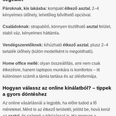
Pároknak, kis lakásba:
kompakt
étkező asztal
, 2–4
kényelmes ülőhely, lehetőleg bővíthető opcióval.
Családoknak:
strapabíró, könnyen tisztítható
asztal
felület,
stabil váz, kényelmes háttámla.
Vendégszeretőknek:
kihúzható
étkező asztal
, plusz 2–4
tartalék ülőhely (külön modellként is megoldható).
Home office mellé:
olyan összeállítás, ami nem csak
étkezésre, hanem laptopos munkára is komfortos – itt
különösen számít a támla tartása és az ülésformája.
Hogyan válassz az online kínálatból? – tippek
a gyors döntéshez
Az online vásárlásnál a legjobb, ha előre tudod a fő
méreteket. Mérd le az étkező területét, jelöld be, hová kerül
az
asztal
, és számolj a kihúzással is. Ha megvan a