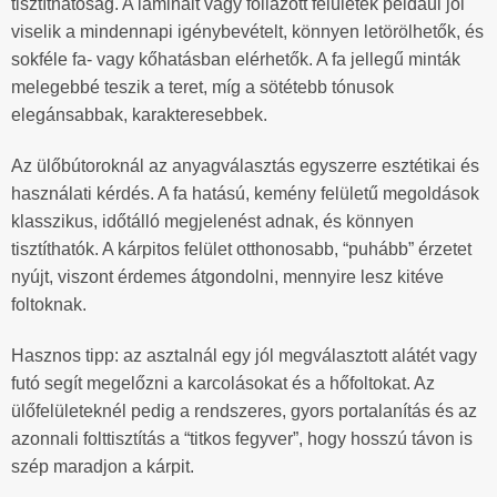
tisztíthatóság. A laminált vagy fóliázott felületek például jól
viselik a mindennapi igénybevételt, könnyen letörölhetők, és
sokféle fa- vagy kőhatásban elérhetők. A fa jellegű minták
melegebbé teszik a teret, míg a sötétebb tónusok
elegánsabbak, karakteresebbek.
Az ülőbútoroknál az anyagválasztás egyszerre esztétikai és
használati kérdés. A fa hatású, kemény felületű megoldások
klasszikus, időtálló megjelenést adnak, és könnyen
tisztíthatók. A kárpitos felület otthonosabb, “puhább” érzetet
nyújt, viszont érdemes átgondolni, mennyire lesz kitéve
foltoknak.
Hasznos tipp: az asztalnál egy jól megválasztott alátét vagy
futó segít megelőzni a karcolásokat és a hőfoltokat. Az
ülőfelületeknél pedig a rendszeres, gyors portalanítás és az
azonnali folttisztítás a “titkos fegyver”, hogy hosszú távon is
szép maradjon a kárpit.