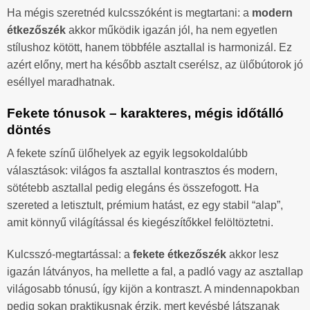
Ha mégis szeretnéd kulcsszóként is megtartani: a
modern
étkezőszék
akkor működik igazán jól, ha nem egyetlen
stílushoz kötött, hanem többféle asztallal is harmonizál. Ez
azért előny, mert ha később asztalt cserélsz, az ülőbútorok jó
eséllyel maradhatnak.
Fekete tónusok – karakteres, mégis időtálló
döntés
A fekete színű ülőhelyek az egyik legsokoldalúbb
választások: világos fa asztallal kontrasztos és modern,
sötétebb asztallal pedig elegáns és összefogott. Ha
szereted a letisztult, prémium hatást, ez egy stabil “alap”,
amit könnyű világítással és kiegészítőkkel felöltöztetni.
Kulcsszó-megtartással: a
fekete étkezőszék
akkor lesz
igazán látványos, ha mellette a fal, a padló vagy az asztallap
világosabb tónusú, így kijön a kontraszt. A mindennapokban
pedig sokan praktikusnak érzik, mert kevésbé látszanak