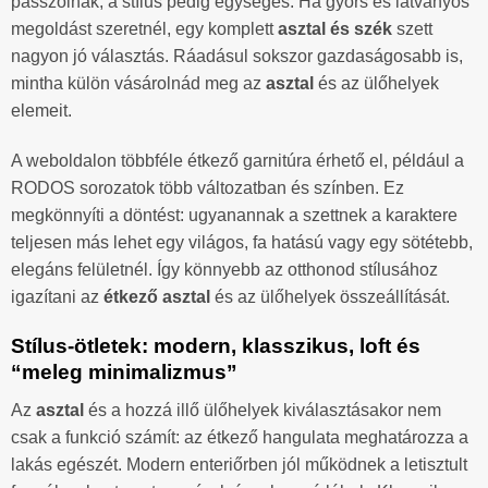
passzolnak, a stílus pedig egységes. Ha gyors és látványos
megoldást szeretnél, egy komplett
asztal és szék
szett
nagyon jó választás. Ráadásul sokszor gazdaságosabb is,
mintha külön vásárolnád meg az
asztal
és az ülőhelyek
elemeit.
A weboldalon többféle étkező garnitúra érhető el, például a
RODOS sorozatok több változatban és színben. Ez
megkönnyíti a döntést: ugyanannak a szettnek a karaktere
teljesen más lehet egy világos, fa hatású vagy egy sötétebb,
elegáns felületnél. Így könnyebb az otthonod stílusához
igazítani az
étkező asztal
és az ülőhelyek összeállítását.
Stílus-ötletek: modern, klasszikus, loft és
“meleg minimalizmus”
Az
asztal
és a hozzá illő ülőhelyek kiválasztásakor nem
csak a funkció számít: az étkező hangulata meghatározza a
lakás egészét. Modern enteriőrben jól működnek a letisztult