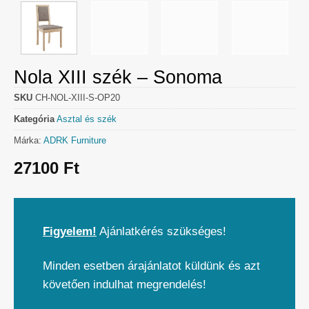
Nola XIII szék – Sonoma
SKU
CH-NOL-XIII-S-OP20
Kategória
Asztal és szék
Márka:
ADRK Furniture
27100
Ft
Figyelem!
Ajánlatkérés szükséges!
Minden esetben árajánlatot küldünk és azt
követően indulhat megrendelés!