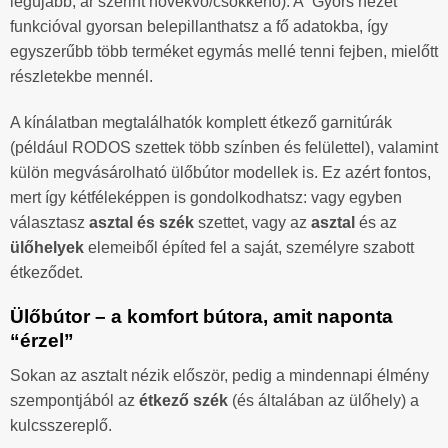
legújabb, ár szerint növekvő/csökkenő). A “Gyors nézet”
funkcióval gyorsan belepillanthatsz a fő adatokba, így
egyszerűbb több terméket egymás mellé tenni fejben, mielőtt
részletekbe mennél.
A kínálatban megtalálhatók komplett étkező garnitúrák
(például RODOS szettek több színben és felülettel), valamint
külön megvásárolható ülőbútor modellek is. Ez azért fontos,
mert így kétféleképpen is gondolkodhatsz: vagy egyben
választasz
asztal és szék
szettet, vagy az
asztal
és az
ülőhelyek
elemeiből építed fel a saját, személyre szabott
étkeződet.
Ülőbútor – a komfort bútora, amit naponta
“érzel”
Sokan az asztalt nézik először, pedig a mindennapi élmény
szempontjából az
étkező szék
(és általában az ülőhely) a
kulcsszereplő.