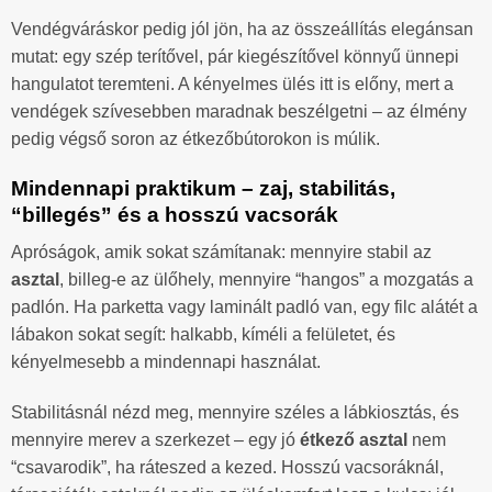
Vendégváráskor pedig jól jön, ha az összeállítás elegánsan
mutat: egy szép terítővel, pár kiegészítővel könnyű ünnepi
hangulatot teremteni. A kényelmes ülés itt is előny, mert a
vendégek szívesebben maradnak beszélgetni – az élmény
pedig végső soron az étkezőbútorokon is múlik.
Mindennapi praktikum – zaj, stabilitás,
“billegés” és a hosszú vacsorák
Apróságok, amik sokat számítanak: mennyire stabil az
asztal
, billeg-e az ülőhely, mennyire “hangos” a mozgatás a
padlón. Ha parketta vagy laminált padló van, egy filc alátét a
lábakon sokat segít: halkabb, kíméli a felületet, és
kényelmesebb a mindennapi használat.
Stabilitásnál nézd meg, mennyire széles a lábkiosztás, és
mennyire merev a szerkezet – egy jó
étkező asztal
nem
“csavarodik”, ha ráteszed a kezed. Hosszú vacsoráknál,