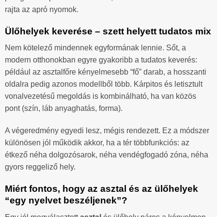
rajta az apró nyomok.
Ülőhelyek keverése – szett helyett tudatos mix
Nem kötelező mindennek egyformának lennie. Sőt, a
modern otthonokban egyre gyakoribb a tudatos keverés:
például az asztalfőre kényelmesebb “fő” darab, a hosszanti
oldalra pedig azonos modellből több. Kárpitos és letisztult
vonalvezetésű megoldás is kombinálható, ha van közös
pont (szín, láb anyaghatás, forma).
A végeredmény egyedi lesz, mégis rendezett. Ez a módszer
különösen jól működik akkor, ha a tér többfunkciós: az
étkező néha dolgozósarok, néha vendégfogadó zóna, néha
gyors reggeliző hely.
Miért fontos, hogy az asztal és az ülőhelyek
“egy nyelvet beszéljenek”?