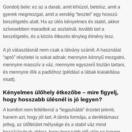
Gondolj bele: ez az a darab, amit kihúzol, betolsz, amit a
gyerek megmozgat, amit a vendég “tesztel” egy hosszú
beszélgetés alatt. Ha az ülés kényelmes és stabil, akkor
szívesebben maradtok az asztalnál, tovább tart a
beszélgetés, és a közös étkezés tényleg élmény lesz.
A jó választásnál nem csak a látvány számít. A használat
“apró” részletei is sokat adnak: mennyire könnyű mozgatni,
mennyire masszív a váz, mennyire egyszerű tisztán tartani,
és mennyire illik a padlóhoz (például a lábak kialakítása
miatt).
Kényelmes ülőhely étkezőbe – mire figyelj,
hogy hosszabb ülésnél is jó legyen?
A komfort nem feltétlenül a “legpuhább” érzetet jelenti,
hanem azt, hogy jól tart. A támla formája, a deréktámasz
jelleg, az ülőfelület mélysége és a stabil váz mind
hozzájárulnak ahhoz, hogy hosszabb idő után se legyen