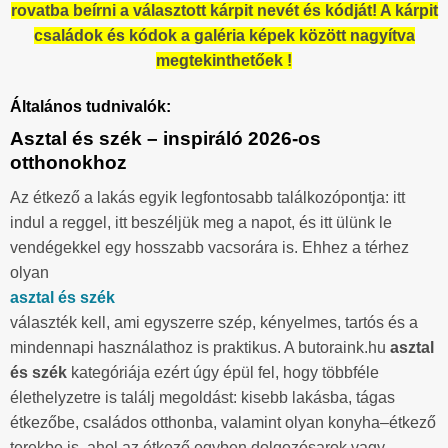
rovatba beírni a választott kárpit nevét és kódját! A kárpit
családok és kódok a galéria képek között nagyítva
megtekinthetőek !
Általános tudnivalók:
Asztal és szék – inspiráló 2026-os
otthonokhoz
Az étkező a lakás egyik legfontosabb találkozópontja: itt
indul a reggel, itt beszéljük meg a napot, és itt ülünk le
vendégekkel egy hosszabb vacsorára is. Ehhez a térhez
olyan
asztal és szék
választék kell, ami egyszerre szép, kényelmes, tartós és a
mindennapi használathoz is praktikus. A butoraink.hu
asztal
és szék
kategóriája ezért úgy épül fel, hogy többféle
élethelyzetre is találj megoldást: kisebb lakásba, tágas
étkezőbe, családos otthonba, valamint olyan konyha–étkező
terekbe is, ahol az étkező egyben dolgozósarok vagy