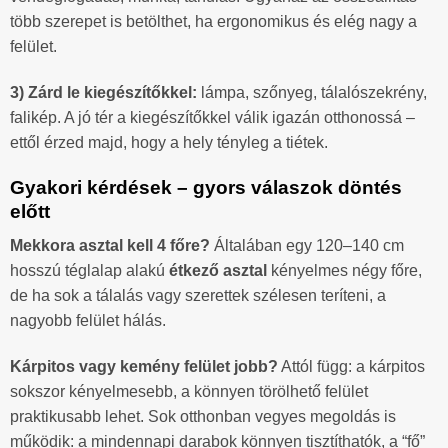
több szerepet is betölthet, ha ergonomikus és elég nagy a
felület.
3) Zárd le kiegészítőkkel:
lámpa, szőnyeg, tálalószekrény,
falikép. A jó tér a kiegészítőkkel válik igazán otthonossá –
ettől érzed majd, hogy a hely tényleg a tiétek.
Gyakori kérdések – gyors válaszok döntés
előtt
Mekkora asztal kell 4 főre?
Általában egy 120–140 cm
hosszú téglalap alakú
étkező asztal
kényelmes négy főre,
de ha sok a tálalás vagy szerettek szélesen teríteni, a
nagyobb felület hálás.
Kárpitos vagy kemény felület jobb?
Attól függ: a kárpitos
sokszor kényelmesebb, a könnyen törölhető felület
praktikusabb lehet. Sok otthonban vegyes megoldás is
működik: a mindennapi darabok könnyen tisztíthatók, a “fő”