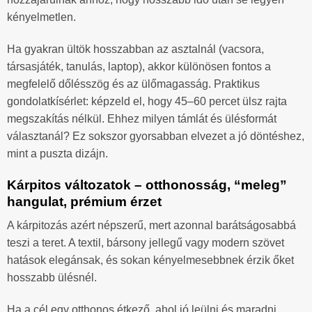
kényelmetlen.
Ha gyakran ültök hosszabban az asztalnál (vacsora,
társasjáték, tanulás, laptop), akkor különösen fontos a
megfelelő dőlésszög és az ülőmagasság. Praktikus
gondolatkísérlet: képzeld el, hogy 45–60 percet ülsz rajta
megszakítás nélkül. Ehhez milyen támlát és ülésformát
választanál? Ez sokszor gyorsabban elvezet a jó döntéshez,
mint a puszta dizájn.
Kárpitos változatok – otthonosság, “meleg”
hangulat, prémium érzet
A kárpitozás azért népszerű, mert azonnal barátságosabbá
teszi a teret. A textil, bársony jellegű vagy modern szövet
hatások elegánsak, és sokan kényelmesebbnek érzik őket
hosszabb ülésnél.
Ha a cél egy otthonos étkező, ahol jó leülni és maradni,