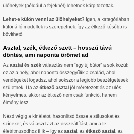
ülőhelyek (például a fejeknél) lehetnek kárpitozottak.
Lehet-e külön venni az ülőhelyeket?
Igen, a kategóriában
különálló modellek is szerepelnek, így az étkező később is
bővíthető.
Asztal, szék, étkező szett – hosszú távú
döntés, ami naponta örömet ad
Az
asztal és szék
választás nem “egy új bútor” a sok közül:
ez az a hely, ahol naponta összegyűlik a család, ahol
vendégeket fogadsz, ahol sokszor a legjobb beszélgetések
születnek. Ha az
étkező asztal
jól méretezett és az ülés
kényelmes, akkor az étkező nem csak funkció, hanem
élmény lesz.
Nézd végig a kínálatot, hasonlítsd össze a stílusokat és
színeket, és válaszd azt az összeállítást, ami a te
életritmusodhoz illik – így az
asztal
, az
étkező asztal
, az