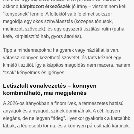
akkor a
kárpitozott étkezőszék
jó irány – viszont nem kell
“kényesnek” lennie. A foltoktól való félelmet sokszor
megoldja egy okos színválasztás (közepes tónusok,
melírozott szövetek), és egy egyszerű tisztítási rutin (puha
kefe, kárpittisztító hab, gyors áttörlés).
Tipp a mindennapokra: ha gyerek vagy háziállat is van,
válassz könnyen kezelhető szövetet, és tarts kéznél egy
kímélő tisztítót. Így a kárpitos megoldás nem macera, hanem
“csak” kényelmes és igényes.
Letisztult vonalvezetés – könnyen
kombinálható, mai megjelenés
A 2026-os irányokban a finom ívek, a természetes hatású
anyagok és a nyugodt színek dominálnak. A cél: legyen
elegáns, de ne legyen “rideg”. Ilyenkor gyakoriak a karcsúbb
lábak, a légiesebb forma, és a könnyen párosítható kárpitok.