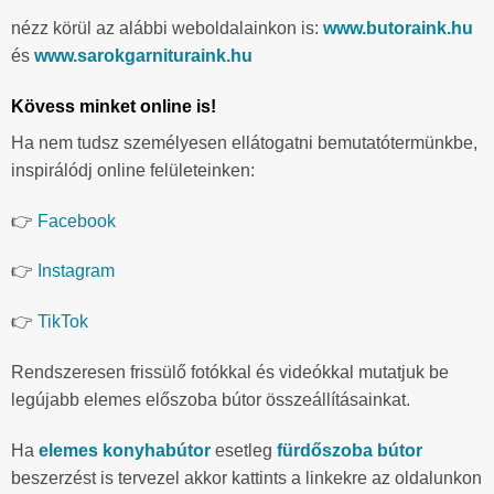
nézz körül az alábbi weboldalainkon is:
www.butoraink.hu
és
www.sarokgarnituraink.hu
Kövess minket online is!
Ha nem tudsz személyesen ellátogatni bemutatótermünkbe,
inspirálódj online felületeinken:
👉
Facebook
👉
Instagram
👉
TikTok
Rendszeresen frissülő fotókkal és videókkal mutatjuk be
legújabb elemes előszoba bútor összeállításainkat.
Ha
elemes konyhabútor
esetleg
fürdőszoba bútor
beszerzést is tervezel akkor kattints a linkekre az oldalunkon