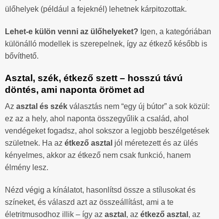
ülőhelyek (például a fejeknél) lehetnek kárpitozottak.
Lehet-e külön venni az ülőhelyeket?
Igen, a kategóriában
különálló modellek is szerepelnek, így az étkező később is
bővíthető.
Asztal, szék, étkező szett – hosszú távú
döntés, ami naponta örömet ad
Az
asztal és szék
választás nem “egy új bútor” a sok közül:
ez az a hely, ahol naponta összegyűlik a család, ahol
vendégeket fogadsz, ahol sokszor a legjobb beszélgetések
születnek. Ha az
étkező asztal
jól méretezett és az ülés
kényelmes, akkor az étkező nem csak funkció, hanem
élmény lesz.
Nézd végig a kínálatot, hasonlítsd össze a stílusokat és
színeket, és válaszd azt az összeállítást, ami a te
életritmusodhoz illik – így az
asztal
, az
étkező asztal
, az