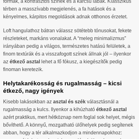
formák, a kontrasztos színek és a karcsú lábak. Klasszikus
térben a masszívabb megjelenés, a fa hatások és a
kényelmes, kárpitos megoldások adnak otthonos érzetet.
Loft hangulathoz bátran válassz sötétebb tónusokat, fekete
részleteket, markáns vonalakat. A “meleg minimalizmus”
irányában pedig a világos, természetes hatású felületek, a
finom textúrák és a visszafogott színek állnak jól – ilyenkor
az
étkező asztal
lehet a fő fókusz, a kiegészítők pedig
finoman keretezik.
Helytakarékosság és rugalmasság – kicsi
étkező, nagy igények
Kisebb lakásokban az
asztal és szék
választásnál a
rugalmasság a kulcs. Ilyenkor a kihúzható
étkező asztal
azért praktikus, mert hétköznap nem foglal sok helyet, mégis
bővíthető. A könnyű, mozgatható ülőhelyek pedig segítenek
abban, hogy a tér alkalmazkodjon a mindennapokhoz: