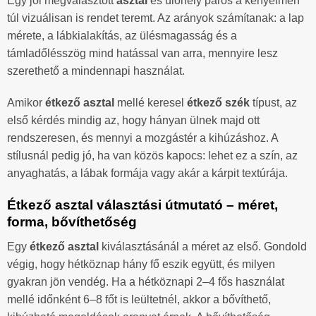
Egy jól megválasztott
asztal
és ülőhely páros a kényelmen
túl vizuálisan is rendet teremt. Az arányok számítanak: a lap
mérete, a lábkialakítás, az ülésmagasság és a
támladőlésszög mind hatással van arra, mennyire lesz
szerethető a mindennapi használat.
Amikor
étkező asztal
mellé keresel
étkező szék
típust, az
első kérdés mindig az, hogy hányan ülnek majd ott
rendszeresen, és mennyi a mozgástér a kihúzáshoz. A
stílusnál pedig jó, ha van közös kapocs: lehet ez a szín, az
anyaghatás, a lábak formája vagy akár a kárpit textúrája.
Étkező asztal választási útmutató – méret,
forma, bővíthetőség
Egy
étkező asztal
kiválasztásánál a méret az első. Gondold
végig, hogy hétköznap hány fő eszik együtt, és milyen
gyakran jön vendég. Ha a hétköznapi 2–4 fős használat
mellé időnként 6–8 főt is leültetnél, akkor a bővíthető,