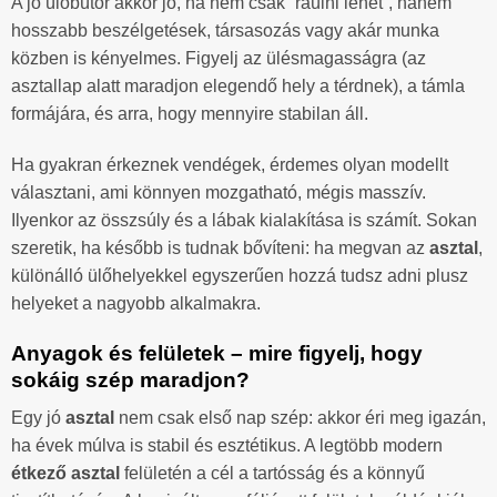
A jó ülőbútor akkor jó, ha nem csak “ráülni lehet”, hanem
hosszabb beszélgetések, társasozás vagy akár munka
közben is kényelmes. Figyelj az ülésmagasságra (az
asztallap alatt maradjon elegendő hely a térdnek), a támla
formájára, és arra, hogy mennyire stabilan áll.
Ha gyakran érkeznek vendégek, érdemes olyan modellt
választani, ami könnyen mozgatható, mégis masszív.
Ilyenkor az összsúly és a lábak kialakítása is számít. Sokan
szeretik, ha később is tudnak bővíteni: ha megvan az
asztal
,
különálló ülőhelyekkel egyszerűen hozzá tudsz adni plusz
helyeket a nagyobb alkalmakra.
Anyagok és felületek – mire figyelj, hogy
sokáig szép maradjon?
Egy jó
asztal
nem csak első nap szép: akkor éri meg igazán,
ha évek múlva is stabil és esztétikus. A legtöbb modern
étkező asztal
felületén a cél a tartósság és a könnyű