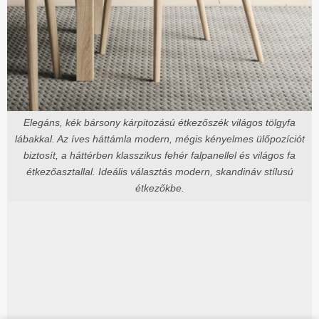
Elegáns, kék bársony kárpitozású étkezőszék világos tölgyfa
lábakkal. Az íves háttámla modern, mégis kényelmes ülőpozíciót
biztosít, a háttérben klasszikus fehér falpanellel és világos fa
étkezőasztallal. Ideális választás modern, skandináv stílusú
étkezőkbe.