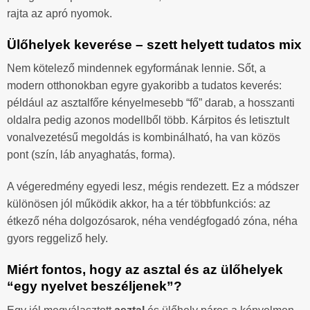
rajta az apró nyomok.
Ülőhelyek keverése – szett helyett tudatos mix
Nem kötelező mindennek egyformának lennie. Sőt, a
modern otthonokban egyre gyakoribb a tudatos keverés:
például az asztalfőre kényelmesebb “fő” darab, a hosszanti
oldalra pedig azonos modellből több. Kárpitos és letisztult
vonalvezetésű megoldás is kombinálható, ha van közös
pont (szín, láb anyaghatás, forma).
A végeredmény egyedi lesz, mégis rendezett. Ez a módszer
különösen jól működik akkor, ha a tér többfunkciós: az
étkező néha dolgozósarok, néha vendégfogadó zóna, néha
gyors reggeliző hely.
Miért fontos, hogy az asztal és az ülőhelyek
“egy nyelvet beszéljenek”?