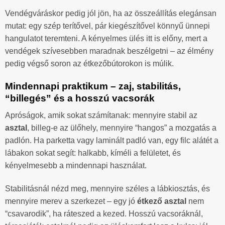
Vendégváráskor pedig jól jön, ha az összeállítás elegánsan
mutat: egy szép terítővel, pár kiegészítővel könnyű ünnepi
hangulatot teremteni. A kényelmes ülés itt is előny, mert a
vendégek szívesebben maradnak beszélgetni – az élmény
pedig végső soron az étkezőbútorokon is múlik.
Mindennapi praktikum – zaj, stabilitás,
“billegés” és a hosszú vacsorák
Apróságok, amik sokat számítanak: mennyire stabil az
asztal
, billeg-e az ülőhely, mennyire “hangos” a mozgatás a
padlón. Ha parketta vagy laminált padló van, egy filc alátét a
lábakon sokat segít: halkabb, kíméli a felületet, és
kényelmesebb a mindennapi használat.
Stabilitásnál nézd meg, mennyire széles a lábkiosztás, és
mennyire merev a szerkezet – egy jó
étkező asztal
nem
“csavarodik”, ha ráteszed a kezed. Hosszú vacsoráknál,