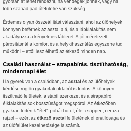
gyorsan át lehet rendezni, ha vendégek jönnek, vagy ha
több szabad padlófelületre van szükség.
Érdemes olyan összeállítást választani, ahol az ülőhelyek
könnyen beférnek az asztal alá, és a lábkialakítás nem
akadályozza a kényelmes lábteret. A jól méretezett
párosításnál a komfort és a helykihasználás egyszerre tud
működni – ettől lesz élhető az étkező minden nap.
Családi használat – strapabírás, tisztíthatóság,
mindennapi élet
Ha gyerek van a családban, az
asztal
és az ülőhelyek
kérdése rögtön gyakorlati oldalról is fontos. A könnyen
tisztítható felületek, a stabil szerkezet és a strapabíró
élkialakítás sok bosszúságot megspórol. Az étkezőben
gyakran történik “élet”: pohár borul, étel csöppen, ceruza
rajzol – ezért az
étkező asztal
felületének ellenállósága és
az ülőfelület kezelhetősége is számít.