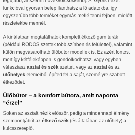
legújabb, ár szerint növekvő/csökkenő). A “Gyors nézet”
funkcióval gyorsan belepillanthatsz a fő adatokba, így
egyszerűbb több terméket egymás mellé tenni fejben, mielőtt
részletekbe mennél.
A kínálatban megtalálhatók komplett étkező garnitúrák
(például RODOS szettek több színben és felülettel), valamint
külön megvásárolható ülőbútor modellek is. Ez azért fontos,
mert így kétféleképpen is gondolkodhatsz: vagy egyben
választasz
asztal és szék
szettet, vagy az
asztal
és az
ülőhelyek
elemeiből építed fel a saját, személyre szabott
étkeződet.
Ülőbútor – a komfort bútora, amit naponta
“érzel”
Sokan az asztalt nézik először, pedig a mindennapi élmény
szempontjából az
étkező szék
(és általában az ülőhely) a
kulcsszereplő.