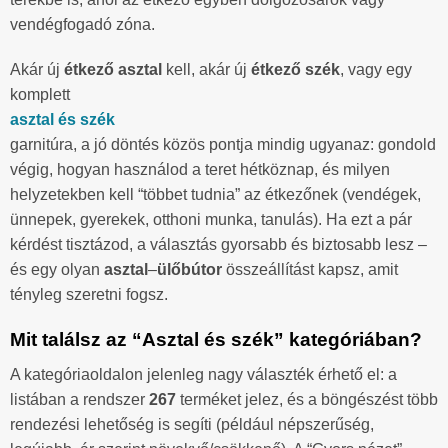
vendégfogadó zóna.
Akár új
étkező asztal
kell, akár új
étkező szék
, vagy egy
komplett
asztal és szék
garnitúra, a jó döntés közös pontja mindig ugyanaz: gondold
végig, hogyan használod a teret hétköznap, és milyen
helyzetekben kell “többet tudnia” az étkezőnek (vendégek,
ünnepek, gyerekek, otthoni munka, tanulás). Ha ezt a pár
kérdést tisztázod, a választás gyorsabb és biztosabb lesz –
és egy olyan
asztal
–
ülőbútor
összeállítást kapsz, amit
tényleg szeretni fogsz.
Mit találsz az “Asztal és szék” kategóriában?
A kategóriaoldalon jelenleg nagy választék érhető el: a
listában a rendszer
267
terméket jelez, és a böngészést több
rendezési lehetőség is segíti (például népszerűség,