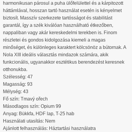
harmonikusan párosul a puha ülőfelülettel és a kárpitozott
háttámlával, hosszan tartó használat esetén is kényelmet
biztosít. Masszív szerkezete tartósságot és stabilitást
garantál, így a szék kiválóan használható étkezőben,
nappaliban vagy akár kereskedelmi terekben is. Finom
részletei és gondos kidolgozása kiemeli a magas
minőséget, és különleges karaktert kölcsönöz a bútornak. A
Nola XIII ideális választás mindazok számára, akik
funkcionális, ugyanakkor esztétikus berendezést keresnek
otthonukba.
Szélesség: 47
Magasság: 93
Mélység: 43
Fő szín: Tmavý ořech
Másodlagos szín: Opium 99
Anyag: Bükkfa, HDF lap, T-25 hab
Használati utasítás: Nem
Ajánlott felhasználás: Háztartási használatra