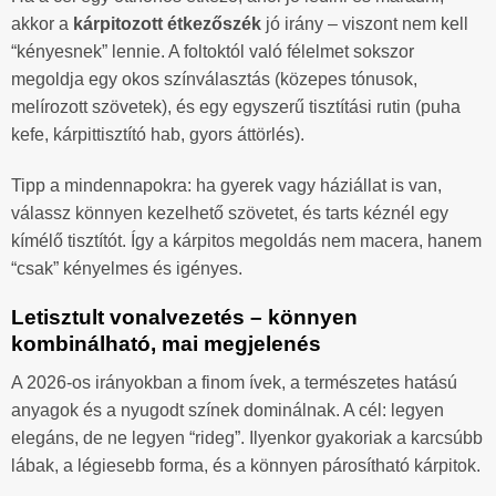
akkor a
kárpitozott étkezőszék
jó irány – viszont nem kell
“kényesnek” lennie. A foltoktól való félelmet sokszor
megoldja egy okos színválasztás (közepes tónusok,
melírozott szövetek), és egy egyszerű tisztítási rutin (puha
kefe, kárpittisztító hab, gyors áttörlés).
Tipp a mindennapokra: ha gyerek vagy háziállat is van,
válassz könnyen kezelhető szövetet, és tarts kéznél egy
kímélő tisztítót. Így a kárpitos megoldás nem macera, hanem
“csak” kényelmes és igényes.
Letisztult vonalvezetés – könnyen
kombinálható, mai megjelenés
A 2026-os irányokban a finom ívek, a természetes hatású
anyagok és a nyugodt színek dominálnak. A cél: legyen
elegáns, de ne legyen “rideg”. Ilyenkor gyakoriak a karcsúbb
lábak, a légiesebb forma, és a könnyen párosítható kárpitok.