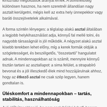
kihúzható megoldások aranyat érnek. A bővíthetőség
különösen hasznos, ha nem szeretnél állandóan nagy
asztalt kerülgetni, mégis kell az extra hely ünnepekkor vagy
baráti összejövetelek alkalmával.
A forma szintén lényeges: a téglalap alakú
asztal
általában
a legjobb helykihasználást adja, könnyű fal mellé tolni, és
nagyobb társaságnál is jól működik. A négyzet alakú asztal
kisebb terekben lehet előny, míg a kerek formák oldják a
szögletességet, és beszélgetős, “összetartó” hangulatot
adnak. A mindennapokban az is számít, mennyire könnyű
tisztán tartani az asztallapot: a sima felület, a strapabíró
bevonat és a jól illeszkedő élek mind hozzájárulnak ahhoz,
hogy az
étkező asztal
ne csak szép legyen, hanem
gondtalan is.
Üléskomfort a mindennapokban – tartás,
stabilitás, használhatóság