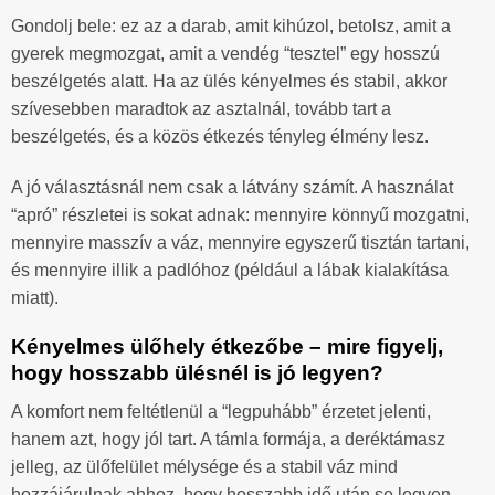
Gondolj bele: ez az a darab, amit kihúzol, betolsz, amit a
gyerek megmozgat, amit a vendég “tesztel” egy hosszú
beszélgetés alatt. Ha az ülés kényelmes és stabil, akkor
szívesebben maradtok az asztalnál, tovább tart a
beszélgetés, és a közös étkezés tényleg élmény lesz.
A jó választásnál nem csak a látvány számít. A használat
“apró” részletei is sokat adnak: mennyire könnyű mozgatni,
mennyire masszív a váz, mennyire egyszerű tisztán tartani,
és mennyire illik a padlóhoz (például a lábak kialakítása
miatt).
Kényelmes ülőhely étkezőbe – mire figyelj,
hogy hosszabb ülésnél is jó legyen?
A komfort nem feltétlenül a “legpuhább” érzetet jelenti,
hanem azt, hogy jól tart. A támla formája, a deréktámasz
jelleg, az ülőfelület mélysége és a stabil váz mind
hozzájárulnak ahhoz, hogy hosszabb idő után se legyen