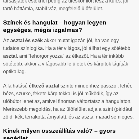
társasjáték esteknél pedig az üléskomfort lesz a kulcs: jól
tartó háttámla, stabil váz, megfelelő ülőfelület.
Színek és hangulat – hogyan legyen
egységes, mégis izgalmas?
Az
asztal és szék
akkor mutat igazán jól, ha van egy
tudatos színlogika. Ha a tér világos, jól állhat egy sötétebb
asztal
, ami “lehorgonyozza” az étkezőt. Ha a tér inkább
sötétebb, akkor a világosabb felületek és kárpitok tágítják
optikailag.
A fa hatású
étkező asztal
szinte mindenhez passzol: fehér,
bézs, szürke, fekete kárpitokkal is jól működik, így az
ülőbútor lehet az, amivel finoman változtatsz a hangulaton.
Merészebb megoldás, ha az ülőfelület adja a színt (például
zöld, kék, terrakotta árnyalat), és az asztal marad semleges.
Kinek milyen összeállítás való? – gyors
segédlet