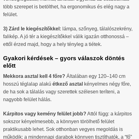
több szerepet is betölthet, ha ergonomikus és elég nagy a
felület.
3) Zárd le kiegészítőkkel:
lámpa, szőnyeg, tálalószekrény,
falikép. A jó tér a kiegészítőkkel válik igazán otthonossá –
ettől érzed majd, hogy a hely tényleg a tiétek.
Gyakori kérdések – gyors válaszok döntés
előtt
Mekkora asztal kell 4 főre?
Általában egy 120–140 cm
hosszú téglalap alakú
étkező asztal
kényelmes négy főre,
de ha sok a tálalás vagy szerettek szélesen teríteni, a
nagyobb felület hálás.
Kárpitos vagy kemény felület jobb?
Attól függ: a kárpitos
sokszor kényelmesebb, a könnyen törölhető felület
praktikusabb lehet. Sok otthonban vegyes megoldás is
működik: a mindennapi darabok könnyen tisztíthatók, a “fő”