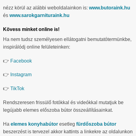
nézz körül az alábbi weboldalainkon is:
www.butoraink.hu
és
www.sarokgarnituraink.hu
Kövess minket online is!
Ha nem tudsz személyesen ellátogatni bemutatótermünkbe,
inspirálódj online felületeinken:
👉
Facebook
👉
Instagram
👉
TikTok
Rendszeresen frissülő fotókkal és videókkal mutatjuk be
legújabb elemes előszoba bútor összeállításainkat.
Ha
elemes konyhabútor
esetleg
fürdőszoba bútor
beszerzést is tervezel akkor kattints a linkekre az oldalunkon