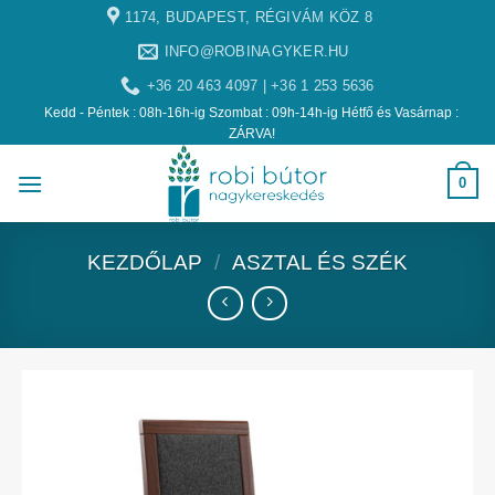
1174, BUDAPEST, RÉGIVÁM KÖZ 8
INFO@ROBINAGYKER.HU
+36 20 463 4097 | +36 1 253 5636
Kedd - Péntek : 08h-16h-ig Szombat : 09h-14h-ig Hétfő és Vasárnap :
ZÁRVA!
0
KEZDŐLAP
/
ASZTAL ÉS SZÉK