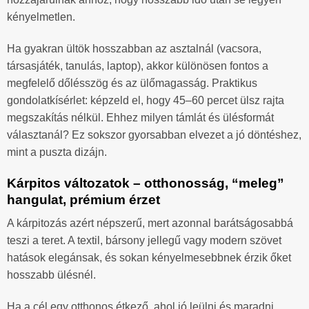
kényelmetlen.
Ha gyakran ültök hosszabban az asztalnál (vacsora,
társasjáték, tanulás, laptop), akkor különösen fontos a
megfelelő dőlésszög és az ülőmagasság. Praktikus
gondolatkísérlet: képzeld el, hogy 45–60 percet ülsz rajta
megszakítás nélkül. Ehhez milyen támlát és ülésformát
választanál? Ez sokszor gyorsabban elvezet a jó döntéshez,
mint a puszta dizájn.
Kárpitos változatok – otthonosság, “meleg”
hangulat, prémium érzet
A kárpitozás azért népszerű, mert azonnal barátságosabbá
teszi a teret. A textil, bársony jellegű vagy modern szövet
hatások elegánsak, és sokan kényelmesebbnek érzik őket
hosszabb ülésnél.
Ha a cél egy otthonos étkező, ahol jó leülni és maradni,