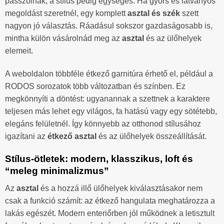
passzolnak, a stílus pedig egységes. Ha gyors és látványos
megoldást szeretnél, egy komplett
asztal és szék
szett
nagyon jó választás. Ráadásul sokszor gazdaságosabb is,
mintha külön vásárolnád meg az
asztal
és az ülőhelyek
elemeit.
A weboldalon többféle étkező garnitúra érhető el, például a
RODOS sorozatok több változatban és színben. Ez
megkönnyíti a döntést: ugyanannak a szettnek a karaktere
teljesen más lehet egy világos, fa hatású vagy egy sötétebb,
elegáns felületnél. Így könnyebb az otthonod stílusához
igazítani az
étkező asztal
és az ülőhelyek összeállítását.
Stílus-ötletek: modern, klasszikus, loft és
“meleg minimalizmus”
Az
asztal
és a hozzá illő ülőhelyek kiválasztásakor nem
csak a funkció számít: az étkező hangulata meghatározza a
lakás egészét. Modern enteriőrben jól működnek a letisztult