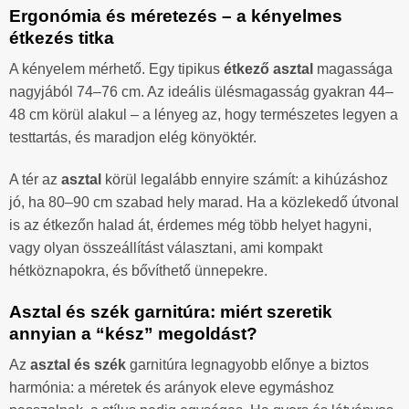
Ergonómia és méretezés – a kényelmes
étkezés titka
A kényelem mérhető. Egy tipikus
étkező asztal
magassága
nagyjából 74–76 cm. Az ideális ülésmagasság gyakran 44–
48 cm körül alakul – a lényeg az, hogy természetes legyen a
testtartás, és maradjon elég könyöktér.
A tér az
asztal
körül legalább ennyire számít: a kihúzáshoz
jó, ha 80–90 cm szabad hely marad. Ha a közlekedő útvonal
is az étkezőn halad át, érdemes még több helyet hagyni,
vagy olyan összeállítást választani, ami kompakt
hétköznapokra, és bővíthető ünnepekre.
Asztal és szék garnitúra: miért szeretik
annyian a “kész” megoldást?
Az
asztal és szék
garnitúra legnagyobb előnye a biztos
harmónia: a méretek és arányok eleve egymáshoz