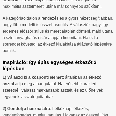
maximális asztalméret, utána már könnyebb szűkíteni.
A kategóriaoldalon a rendezés és a gyors nézet segít abban,
hogy több modellt is összehasonlíts. A választék nagy, így
érdemes először stílus és méret alapján dönteni, majd utána
a szín, anyaghatás és ár alapján finomítani. Ha ezt a
sorrendet követed, az étkező kialakítása átlátható lépésekre
bomlik.
Inspiráció: így építs egységes étkezőt 3
lépésben
1) Válaszd ki a központi elemet:
általában az
étkező
asztal
adja meg a hangulatot. Ha erősebb karaktert
szeretnél, válassz markánsabb asztalt, és az ülőhelyek
legyenek visszafogottabbak.
2) Gondolj a használatra:
hétköznapi étkezés,
vendégfogadás, munka, tanulás. Ugyanaz az összeállítás