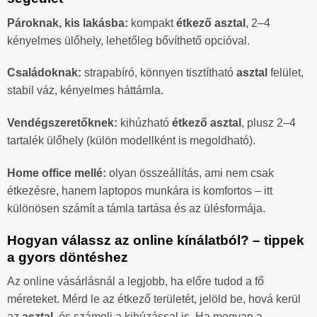
Pároknak, kis lakásba:
kompakt
étkező asztal
, 2–4
kényelmes ülőhely, lehetőleg bővíthető opcióval.
Családoknak:
strapabíró, könnyen tisztítható
asztal
felület,
stabil váz, kényelmes háttámla.
Vendégszeretőknek:
kihúzható
étkező asztal
, plusz 2–4
tartalék ülőhely (külön modellként is megoldható).
Home office mellé:
olyan összeállítás, ami nem csak
étkezésre, hanem laptopos munkára is komfortos – itt
különösen számít a támla tartása és az ülésformája.
Hogyan válassz az online kínálatból? – tippek
a gyors döntéshez
Az online vásárlásnál a legjobb, ha előre tudod a fő
méreteket. Mérd le az étkező területét, jelöld be, hová kerül
az
asztal
, és számolj a kihúzással is. Ha megvan a