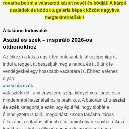
rovatba beírni a választott kárpit nevét és kódját! A kárpit
családok és kódok a galéria képek között nagyítva
megtekinthetőek !
Általános tudnivalók:
Asztal és szék – inspiráló 2026-os
otthonokhoz
Az étkező a lakás egyik legfontosabb találkozópontja: itt
indul a reggel, itt beszéljük meg a napot, és itt ülünk le
vendégekkel egy hosszabb vacsorára is. Ehhez a térhez
olyan
asztal és szék
választék kell, ami egyszerre szép, kényelmes, tartós és a
mindennapi használathoz is praktikus. A butoraink.hu
asztal
és szék
kategóriája ezért úgy épül fel, hogy többféle
élethelyzetre is találj megoldást: kisebb lakásba, tágas
étkezőbe, családos otthonba, valamint olyan konyha–étkező
terekbe is, ahol az étkező egyben dolgozósarok vagy