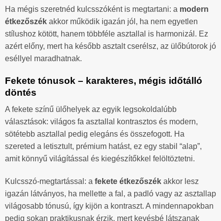
Ha mégis szeretnéd kulcsszóként is megtartani: a
modern
étkezőszék
akkor működik igazán jól, ha nem egyetlen
stílushoz kötött, hanem többféle asztallal is harmonizál. Ez
azért előny, mert ha később asztalt cserélsz, az ülőbútorok jó
eséllyel maradhatnak.
Fekete tónusok – karakteres, mégis időtálló
döntés
A fekete színű ülőhelyek az egyik legsokoldalúbb
választások: világos fa asztallal kontrasztos és modern,
sötétebb asztallal pedig elegáns és összefogott. Ha
szereted a letisztult, prémium hatást, ez egy stabil “alap”,
amit könnyű világítással és kiegészítőkkel felöltöztetni.
Kulcsszó-megtartással: a
fekete étkezőszék
akkor lesz
igazán látványos, ha mellette a fal, a padló vagy az asztallap
világosabb tónusú, így kijön a kontraszt. A mindennapokban
pedig sokan praktikusnak érzik, mert kevésbé látszanak