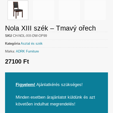
Nola XIII szék – Tmavý ořech
SKU
CH-NOL-XIII-DW-OP99
Kategória
Asztal és szék
Márka:
ADRK Furniture
27100
Ft
Figyelem!
Ajánlatkérés szükséges!
Minden esetben árajánlatot küldünk és azt
követően indulhat megrendelés!