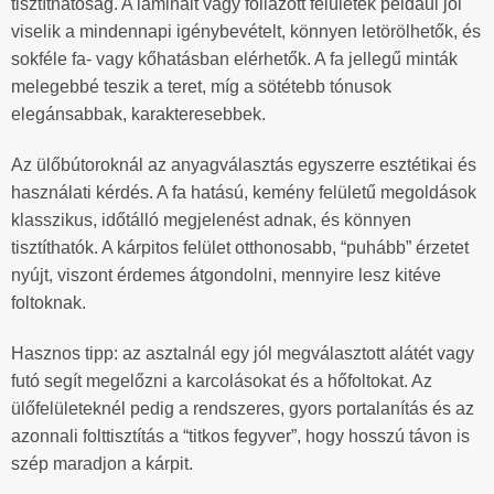
tisztíthatóság. A laminált vagy fóliázott felületek például jól
viselik a mindennapi igénybevételt, könnyen letörölhetők, és
sokféle fa- vagy kőhatásban elérhetők. A fa jellegű minták
melegebbé teszik a teret, míg a sötétebb tónusok
elegánsabbak, karakteresebbek.
Az ülőbútoroknál az anyagválasztás egyszerre esztétikai és
használati kérdés. A fa hatású, kemény felületű megoldások
klasszikus, időtálló megjelenést adnak, és könnyen
tisztíthatók. A kárpitos felület otthonosabb, “puhább” érzetet
nyújt, viszont érdemes átgondolni, mennyire lesz kitéve
foltoknak.
Hasznos tipp: az asztalnál egy jól megválasztott alátét vagy
futó segít megelőzni a karcolásokat és a hőfoltokat. Az
ülőfelületeknél pedig a rendszeres, gyors portalanítás és az
azonnali folttisztítás a “titkos fegyver”, hogy hosszú távon is
szép maradjon a kárpit.