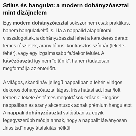
Stílus és hangulat: a modern dohányzóasztal
mint dizájnelem
Egy
modern dohányzóasztal
sokszor nem csak praktikus,
hanem hangulatkeltő is. Ha a nappalid alapbútorai
visszafogottak, a dohányzóasztal lehet a karakteres darab:
fémes részletek, arany tónus, kontrasztos színpár (fekete-
fehér), vagy egy izgalmasabb fa/dekor felület. A
kávézóasztal
így nem “eltűnik”, hanem tudatosan
megformálja az enteriőrt.
A világos, skandináv jellegű nappaliban a fehér, világos
dekoros dohányzóasztal tágas, friss hatást ad. Ipari/loft
térben a fekete és fémes megoldások erősek. Elegáns
nappaliban az arany akcentusok adnak prémium hangulatot.
A
nappali dohányzóasztal
valójában az egyik
legegyszerűbb módja annak, hogy a nappalit látványosan
„frissítsd” nagy átalakítás nélkül.