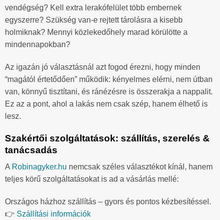
vendégség? Kell extra lerakófelület több embernek
egyszerre? Szükség van-e rejtett tárolásra a kisebb
holmiknak? Mennyi közlekedőhely marad körülötte a
mindennapokban?
Az igazán jó választásnál azt fogod érezni, hogy minden
“magától értetődően” működik: kényelmes elérni, nem útban
van, könnyű tisztítani, és ránézésre is összerakja a nappalit.
Ez az a pont, ahol a lakás nem csak szép, hanem élhető is
lesz.
Szakértői szolgáltatások: szállítás, szerelés &
tanácsadás
A
Robinagyker.hu
nemcsak széles választékot kínál, hanem
teljes körű szolgáltatásokat is ad a vásárlás mellé:
Országos házhoz szállítás – gyors és pontos kézbesítéssel.
👉
Szállítási információk