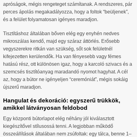
apróságok, mégis rengeteget számítanak. A rendszeres, pár
perces ápolás megakadályozza, hogy a foltok “beüljenek”,
és a felület folyamatosan igényes maradjon.
Tisztításhoz általában bőven elég egy enyhén nedves
mikroszálas kendő, majd egy száraz áttörlés. Erősebb
vegyszerekre ritkán van szükség, sőt sok felületnél
kifejezetten kerülendők. Ha van fényesebb vagy fémes
hatású rész, ott különösen igaz, hogy a karcoló szivacs és a
szemcsés tisztítóanyag maradandó nyomot hagyhat. A cél
az, hogy a bútor ne igényeljen “ceremóniát”, mégis sokáig
újszerű maradjon.
Hangulat és dekoráció: egyszerű trükkök,
amikkel látványosan feldobod
Egy központi bútorlapot elég néhány jól kiválasztott
kiegészítővel stílusossá tenni. A legjobban működő
összeállítások általában nem zsúfoltak: egy tálca, benne 1–