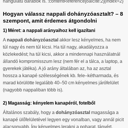
hangulatú darabok is. :contentReference[oaicite:2]{index=2}
Hogyan válassz nappali dohányzóasztalt? – 8
szempont, amit érdemes átgondolni
1) Méret: a nappali arányaihoz kell igazítani
A
nappali dohányzóasztal
akkor lesz kényelmes, ha nem
túl nagy és nem túl kicsi. Ha túl nagy, akadályozza a
közlekedést; ha túl kicsi, akkor a mindennapi használatnál
állandó kompromisszum lesz (nem fér el a tálca, a laptop, a
gyerekek játéka). A jó arány általában az, ha az asztal
hossza a kanapé szélességének kb. fele–kétharmada, és
marad körülötte legalább 40–50 cm kényelmes járófelület
(nagyobb nappaliban több is).
2) Magasság: kényelem kanapéról, fotelből
Általános szabály, hogy a
dohányzóasztal
magassága a
kanapé ülőfelületével legyen egy vonalban, vagy annál picit
alacsonyabb. Így kényelmes lerakni a poharat, tányért,