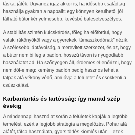
táska, játék. Ugyanez igaz akkor is, ha idősebb családtag
használja gyakran a nappalit: egy könnyen kerülhető, jól
látható bútor kényelmesebb, kevésbé balesetveszélyes.
A stabilitás szintén kulcskérdés, főleg ha előfordul, hogy
valaki rákönyököl vagy a gyerekek “támaszkodónak” nézik.
A szélesebb lábtávolság, a merevített szerkezet, és az, hogy
a bútor nem billeg a padlón, hosszú távon is nyugodtabb
használatot ad. Ha szőnyegen áll, érdemes ellenőrizni, hogy
nem dől-e meg; kemény padlón pedig hasznos lehet a
talpak alá vékony védő, ami óvja a felületet és csökkenti a
csúszkálást.
Karbantartás és tartósság: így marad szép
évekig
A mindennapi használat során a felületek kapják a legtöbb
terhelést, ezért a legjobb stratégia a megelőzés. Pohár alá
alátét, tálca használata, gyors törlés kiömlés után – ezek