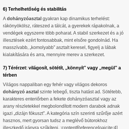
6) Terhelhetőség és stabilitás
A
dohányzóasztal
gyakran kap dinamikus terhelést:
rákönyökölsz, ráteszed a tálcát, a gyerekek rápakolnak, a
vendégek egyszerre több poharat. A stabil szerkezet és a jó
illesztések ezért fontosabbak, mint elsőre gondolnád. Ha
masszívabb, „komolyabb” asztalt keresel, figyelj a lábak
kialakítására és arra, mennyire merev a szerkezet.
7) Térérzet: világosít, sötétít, „könnyít” vagy „megül” a
térben
Világos nappaliban egy fehér vagy világos dekoros
dohányzó asztal
szinte lebegő, tiszta hatást ad. Sötétebb,
karakteres enteriőrben a fekete dohányzóasztal vagy az
arany részletekkel megbolondított modern darabok adnak
igazi „dizájn fókuszt”. A kategória szín szerinti szűrője azért
hasznos, mert gyorsan tudsz a meglévő bútorokhoz
illeszkedő irányra szűkíteni. :contentReference[oaicite:4]