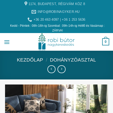
1174, BUDAPEST, RÉGIVÁM KÖZ 8
INFO@ROBINAGYKER.HU
+36 20 463 4097 | +36 1 253 5636
Kedd - Péntek : 08h-16h-ig Szombat : 09h-14h-ig Hétfő és Vasárnap :
ZÁRVA!
0
KEZDŐLAP
/
DOHÁNYZÓASZTAL