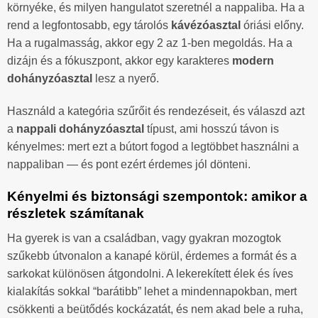
környéke, és milyen hangulatot szeretnél a nappaliba. Ha a
rend a legfontosabb, egy tárolós
kávézóasztal
óriási előny.
Ha a rugalmasság, akkor egy 2 az 1-ben megoldás. Ha a
dizájn és a fókuszpont, akkor egy karakteres
modern
dohányzóasztal
lesz a nyerő.
Használd a kategória szűrőit és rendezéseit, és válaszd azt
a
nappali dohányzóasztal
típust, ami hosszú távon is
kényelmes: mert ezt a bútort fogod a legtöbbet használni a
nappaliban — és pont ezért érdemes jól dönteni.
Kényelmi és biztonsági szempontok: amikor a
részletek számítanak
Ha gyerek is van a családban, vagy gyakran mozogtok
szűkebb útvonalon a kanapé körül, érdemes a formát és a
sarkokat különösen átgondolni. A lekerekített élek és íves
kialakítás sokkal “barátibb” lehet a mindennapokban, mert
csökkenti a beütődés kockázatát, és nem akad bele a ruha,