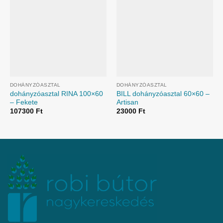
DOHÁNYZÓASZTAL
DOHÁNYZÓASZTAL
dohányzóasztal RINA 100×60
BILL dohányzóasztal 60×60 –
– Fekete
Artisan
107300
Ft
23000
Ft