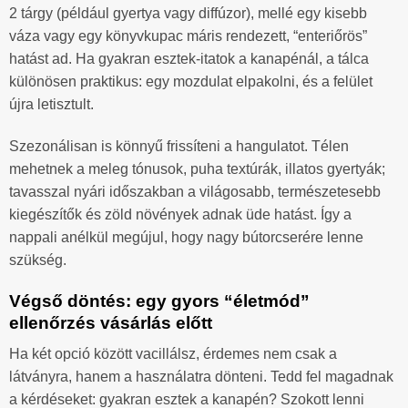
2 tárgy (például gyertya vagy diffúzor), mellé egy kisebb
váza vagy egy könyvkupac máris rendezett, “enteriőrös”
hatást ad. Ha gyakran esztek-itatok a kanapénál, a tálca
különösen praktikus: egy mozdulat elpakolni, és a felület
újra letisztult.
Szezonálisan is könnyű frissíteni a hangulatot. Télen
mehetnek a meleg tónusok, puha textúrák, illatos gyertyák;
tavasszal nyári időszakban a világosabb, természetesebb
kiegészítők és zöld növények adnak üde hatást. Így a
nappali anélkül megújul, hogy nagy bútorcserére lenne
szükség.
Végső döntés: egy gyors “életmód”
ellenőrzés vásárlás előtt
Ha két opció között vacillálsz, érdemes nem csak a
látványra, hanem a használatra dönteni. Tedd fel magadnak
a kérdéseket: gyakran esztek a kanapén? Szokott lenni