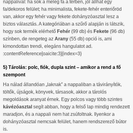
nappalival: ha sok a meleg fa a térben, jól állhat egy
fa/dekoros felület; ha minimalista, fekete-fehér enteriőröd
van, akkor egy fehér vagy fekete dohányzóasztal lesz a
biztos választás. A kategóriában a szűrő alapján is látszik,
hogy sok termék elérhető
Fehér
(99 db) és
Fekete
(96 db)
színben, de rengeteg az
Arany
(55 db) opció is, ami
kimondottan trendi, elegáns hangulatot ad.
:contentReference[oaicite:3]{index=3}
5) Tárolás: polc, fiók, dupla szint – amikor a rend a fő
szempont
Ha nálad állandóan „laknak” a nappaliban a távirányítók,
töltők, újságok, könyvek, társasok, akkor a tárolós
megoldások aranyat érnek. Egy polcos vagy több szintes
kávézóasztal
segít abban, hogy a felső lap mindig rendezett
maradjon, és a nappali nem hat zsúfoltnak. Ilyenkor a
dohányzóasztal nemcsak felület, hanem rendszerező bútor
is.