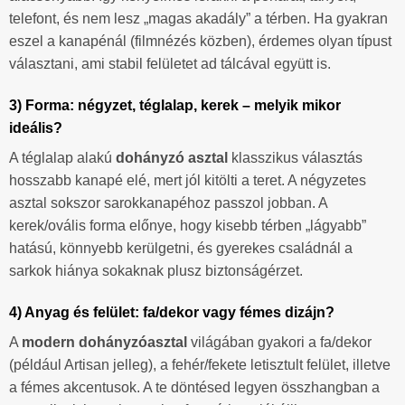
telefont, és nem lesz „magas akadály” a térben. Ha gyakran
eszel a kanapénál (filmnézés közben), érdemes olyan típust
választani, ami stabil felületet ad tálcával együtt is.
3) Forma: négyzet, téglalap, kerek – melyik mikor
ideális?
A téglalap alakú
dohányzó asztal
klasszikus választás
hosszabb kanapé elé, mert jól kitölti a teret. A négyzetes
asztal sokszor sarokkanapéhoz passzol jobban. A
kerek/ovális forma előnye, hogy kisebb térben „lágyabb”
hatású, könnyebb kerülgetni, és gyerekes családnál a
sarkok hiánya sokaknak plusz biztonságérzet.
4) Anyag és felület: fa/dekor vagy fémes dizájn?
A
modern dohányzóasztal
világában gyakori a fa/dekor
(például Artisan jelleg), a fehér/fekete letisztult felület, illetve
a fémes akcentusok. A te döntésed legyen összhangban a