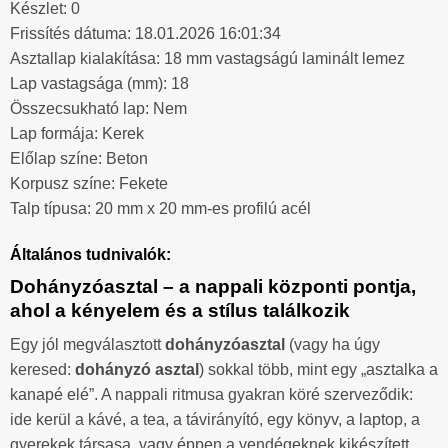
Készlet: 0
Frissítés dátuma: 18.01.2026 16:01:34
Asztallap kialakítása: 18 mm vastagságú laminált lemez
Lap vastagsága (mm): 18
Összecsukható lap: Nem
Lap formája: Kerek
Előlap színe: Beton
Korpusz színe: Fekete
Talp típusa: 20 mm x 20 mm-es profilú acél
Általános tudnivalók:
Dohányzóasztal – a nappali központi pontja,
ahol a kényelem és a stílus találkozik
Egy jól megválasztott
dohányzóasztal
(vagy ha úgy
keresed:
dohányzó asztal
) sokkal több, mint egy „asztalka a
kanapé elé”. A nappali ritmusa gyakran köré szerveződik:
ide kerül a kávé, a tea, a távirányító, egy könyv, a laptop, a
gyerekek társasa, vagy éppen a vendégeknek kikészített