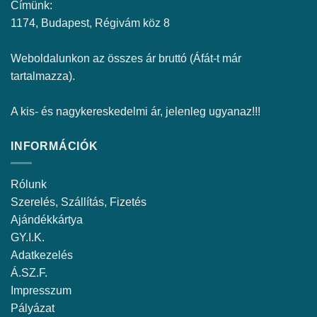
Címünk:
1174, Budapest, Régivám köz 8
Weboldalunkon az összes ár bruttó (Áfát-t már
tartalmazza).
A kis- és nagykereskedelmi ár, jelenleg ugyanaz!!!
INFORMÁCIÓK
Rólunk
Szerelés, Szállítás, Fizetés
Ajándékkártya
GY.I.K.
Adatkezelés
Á.SZ.F.
Impresszum
Pályázat