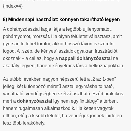
{index=4}
8) Mindennapi használat: könnyen takarítható legyen
A dohányzóasztal lapja látja a legtöbb ujjlenyomatot,
pohárnyomot, morzsát. Ha olyan felületet választasz, amit
gyorsan le lehet törölni, akkor hosszú távon is szeretni
fogod. A „szép, de kényes” asztalok gyakran frusztrációt
okoznak – a cél az, hogy a
nappali dohányzóasztal
ne
akadály legyen, hanem kényelmes társ a hétköznapokban.
Az utóbbi években nagyon népszerű lett a „2 az 1-ben”
jelleg: két különböző méretű asztal egymásba tolható,
variálható, vendégségben szétválasztható. Ezért praktikus,
mert a
dohányzóasztal
így nem egy fix „tárgy” a térben,
hanem rugalmasan alkalmazkodik. Ha ketten vagytok
otthon, elég a kisebb felület, ha vendégek jönnek, hirtelen
lesz több lerakóhely.