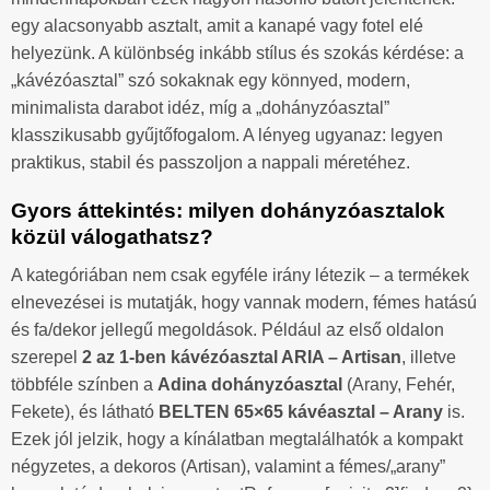
egy alacsonyabb asztalt, amit a kanapé vagy fotel elé
helyezünk. A különbség inkább stílus és szokás kérdése: a
„kávézóasztal” szó sokaknak egy könnyed, modern,
minimalista darabot idéz, míg a „dohányzóasztal”
klasszikusabb gyűjtőfogalom. A lényeg ugyanaz: legyen
praktikus, stabil és passzoljon a nappali méretéhez.
Gyors áttekintés: milyen dohányzóasztalok
közül válogathatsz?
A kategóriában nem csak egyféle irány létezik – a termékek
elnevezései is mutatják, hogy vannak modern, fémes hatású
és fa/dekor jellegű megoldások. Például az első oldalon
szerepel
2 az 1-ben kávézóasztal ARIA – Artisan
, illetve
többféle színben a
Adina dohányzóasztal
(Arany, Fehér,
Fekete), és látható
BELTEN 65×65 kávéasztal – Arany
is.
Ezek jól jelzik, hogy a kínálatban megtalálhatók a kompakt
négyzetes, a dekoros (Artisan), valamint a fémes/„arany”