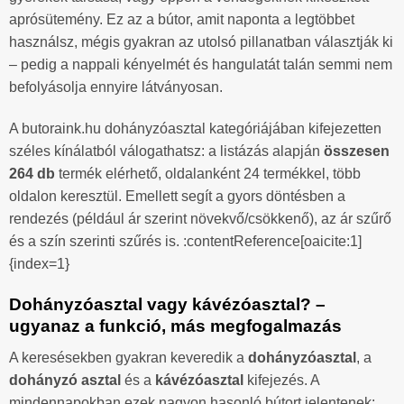
aprósütemény. Ez az a bútor, amit naponta a legtöbbet
használsz, mégis gyakran az utolsó pillanatban választják ki
– pedig a nappali kényelmét és hangulatát talán semmi nem
befolyásolja ennyire látványosan.
A butoraink.hu dohányzóasztal kategóriájában kifejezetten
széles kínálatból válogathatsz: a listázás alapján
összesen
264 db
termék elérhető, oldalanként 24 termékkel, több
oldalon keresztül. Emellett segít a gyors döntésben a
rendezés (például ár szerint növekvő/csökkenő), az ár szűrő
és a szín szerinti szűrés is. :contentReference[oaicite:1]
{index=1}
Dohányzóasztal vagy kávézóasztal? –
ugyanaz a funkció, más megfogalmazás
A keresésekben gyakran keveredik a
dohányzóasztal
, a
dohányzó asztal
és a
kávézóasztal
kifejezés. A
mindennapokban ezek nagyon hasonló bútort jelentenek: