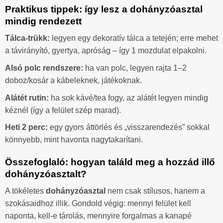
Praktikus tippek: így lesz a dohányzóasztal
mindig rendezett
Tálca-trükk:
legyen egy dekoratív tálca a tetején; erre mehet
a távirányító, gyertya, apróság – így 1 mozdulat elpakolni.
Alsó polc rendszere:
ha van polc, legyen rajta 1–2
doboz/kosár a kábeleknek, játékoknak.
Alátét rutin:
ha sok kávé/tea fogy, az alátét legyen mindig
kéznél (így a felület szép marad).
Heti 2 perc:
egy gyors áttörlés és „visszarendezés” sokkal
könnyebb, mint havonta nagytakarítani.
Összefoglaló: hogyan találd meg a hozzád illő
dohányzóasztalt?
A tökéletes
dohányzóasztal
nem csak stílusos, hanem a
szokásaidhoz illik. Gondold végig: mennyi felület kell
naponta, kell-e tárolás, mennyire forgalmas a kanapé