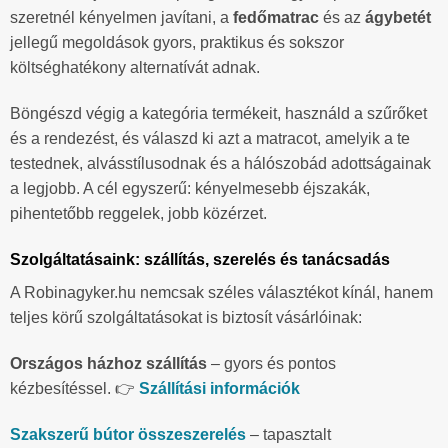
szeretnél kényelmen javítani, a
fedőmatrac
és az
ágybetét
jellegű megoldások gyors, praktikus és sokszor
költséghatékony alternatívát adnak.
Böngészd végig a kategória termékeit, használd a szűrőket
és a rendezést, és válaszd ki azt a matracot, amelyik a te
testednek, alvásstílusodnak és a hálószobád adottságainak
a legjobb. A cél egyszerű: kényelmesebb éjszakák,
pihentetőbb reggelek, jobb közérzet.
Szolgáltatásaink: szállítás, szerelés és tanácsadás
A Robinagyker.hu nemcsak széles választékot kínál, hanem
teljes körű szolgáltatásokat is biztosít vásárlóinak:
Országos házhoz szállítás
– gyors és pontos
kézbesítéssel. 👉
Szállítási információk
Szakszerű bútor összeszerelés
– tapasztalt