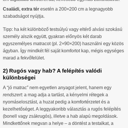
Családi, extra tér
esetén a 200×200 cm a legnagyobb
szabadságot nyújtja.
Tipp: ha két különböző testsúlyú vagy eltérő alvási szokású
személy alszik együtt, gyakran előnyös két darab
egyszemélyes matracot (pl. 2×90×200) használni egy közös
ágyban. Így mindkét fél saját komfortot kap, mégis egységes
marad a fekvőfelület.
2) Rugós vagy hab? A felépítés valódi
különbségei
A “jó matrac” nem egyetlen anyagot jelent, hanem egy
rendszert
: a mag adja a tartást, a kényelmi rétegek a
nyomáselosztást, a huzat pedig a komfortérzetet és a
kezelhetőséget. A leggyakoribb választás a rugós felépítés
(bonell vagy zsákrugós), illetve a hab alapú megoldások.
Mindkettőnek megvan a helye – a döntést a testalkat, a