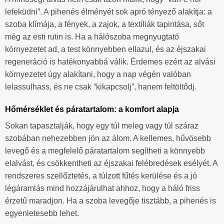
lefeküdni”. A pihenés élményét sok apró tényező alakítja: a
szoba klímája, a fények, a zajok, a textíliák tapintása, sőt
még az esti rutin is. Ha a hálószoba megnyugtató
környezetet ad, a test könnyebben ellazul, és az éjszakai
regeneráció is hatékonyabbá válik. Érdemes ezért az alvási
környezetet úgy alakítani, hogy a nap végén valóban
lelassulhass, és ne csak “kikapcsolj”, hanem feltöltődj.
Hőmérséklet és páratartalom: a komfort alapja
Sokan tapasztalják, hogy egy túl meleg vagy túl száraz
szobában nehezebben jön az álom. A kellemes, hűvösebb
levegő és a megfelelő páratartalom segítheti a könnyebb
elalvást, és csökkentheti az éjszakai felébredések esélyét. A
rendszeres szellőztetés, a túlzott fűtés kerülése és a jó
légáramlás mind hozzájárulhat ahhoz, hogy a háló friss
érzetű maradjon. Ha a szoba levegője tisztább, a pihenés is
egyenletesebb lehet.