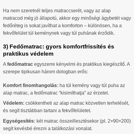
Ha nem szeretnél teljes matraccserét, vagy az alap
matracod még jó állapotú, akkor egy minőségi ágybetét vagy
fedőréteg is sokat javíthat a komforton – különösen, ha a
fekvőfelület túl keménynek vagy túl puhának érződik.
3) Fedőmatrac: gyors komfortfrissítés és
praktikus védelem
A
fedőmatrac
egyszerre kényelmi és praktikus kiegészítő. A
szerepe tipikusan három dologban erős:
Komfort finomhangolás:
ha túl kemény vagy túl puha az
alap matrac, a fedőmatrac “kisimíthatja” az érzetet.
Védelem:
csökkentheti az alap matrac közvetlen terhelését,
és segít tisztábban tartani a fekvőfelületet.
Egységesítés:
két matrac összeillesztésekor (pl. 2×90×200)
segít kevésbé érezni a találkozási vonalat.