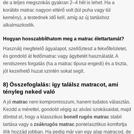
de a teljes megszokás gyakran 2–4 hét is lehet. Ha a
korábbi matrac nagyon eltérő volt (túl puha vagy túl
kemény), a testednek idő kell, amíg az új tartáshoz
alkalmazkodik.
Hogyan hosszabbíthatom meg a matrac élettartamát?
Használj megfelelő ágyalapot, szellőztesd a fekvőfelületet,
és gondold át fedőmatrac vagy ágybetét használatát. A
rendszeres forgatás (ha a matrac típusa engedi) és a tiszta,
jól kezelhető huzat szintén sokat segít.
8) Összefoglalás: így találsz matracot, ami
tényleg neked való
A jó
matrac
nem kompromisszum, hanem tudatos választás.
Kezdd a mérettel, gondold végig az alvási szokásaidat, majd
döntsd el, hogy a klasszikus
bonell rugós matrac
stabil
tartása vagy a
zsákrugós matrac
pontelasztikus komfortja
illik hozzád jobban. Ha pedig már van egy alap matracod, de