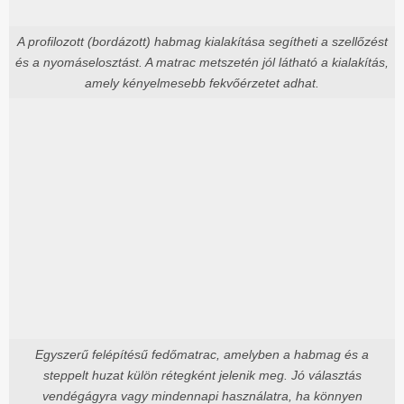
A profilozott (bordázott) habmag kialakítása segítheti a szellőzést
és a nyomáselosztást. A matrac metszetén jól látható a kialakítás,
amely kényelmesebb fekvőérzetet adhat.
Egyszerű felépítésű fedőmatrac, amelyben a habmag és a
steppelt huzat külön rétegként jelenik meg. Jó választás
vendégágyra vagy mindennapi használatra, ha könnyen