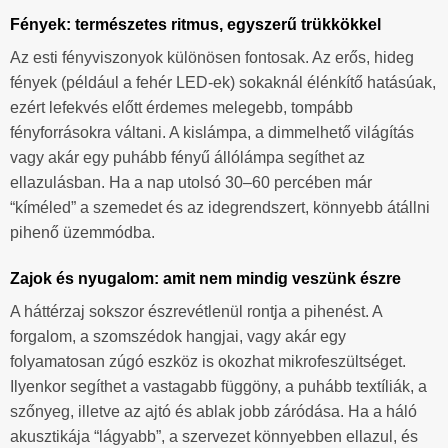
Fények: természetes ritmus, egyszerű trükkökkel
Az esti fényviszonyok különösen fontosak. Az erős, hideg
fények (például a fehér LED-ek) sokaknál élénkítő hatásúak,
ezért lefekvés előtt érdemes melegebb, tompább
fényforrásokra váltani. A kislámpa, a dimmelhető világítás
vagy akár egy puhább fényű állólámpa segíthet az
ellazulásban. Ha a nap utolsó 30–60 percében már
“kíméled” a szemedet és az idegrendszert, könnyebb átállni
pihenő üzemmódba.
Zajok és nyugalom: amit nem mindig veszünk észre
A háttérzaj sokszor észrevétlenül rontja a pihenést. A
forgalom, a szomszédok hangjai, vagy akár egy
folyamatosan zúgó eszköz is okozhat mikrofeszültséget.
Ilyenkor segíthet a vastagabb függöny, a puhább textíliák, a
szőnyeg, illetve az ajtó és ablak jobb záródása. Ha a háló
akusztikája “lágyabb”, a szervezet könnyebben ellazul, és