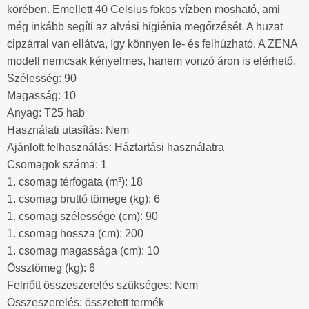
körében. Emellett 40 Celsius fokos vízben mosható, ami
még inkább segíti az alvási higiénia megőrzését. A huzat
cipzárral van ellátva, így könnyen le- és felhúzható. A ZENA
modell nemcsak kényelmes, hanem vonzó áron is elérhető.
Szélesség: 90
Magasság: 10
Anyag: T25 hab
Használati utasítás: Nem
Ajánlott felhasználás: Háztartási használatra
Csomagok száma: 1
1. csomag térfogata (m³): 18
1. csomag bruttó tömege (kg): 6
1. csomag szélessége (cm): 90
1. csomag hossza (cm): 200
1. csomag magassága (cm): 10
Össztömeg (kg): 6
Felnőtt összeszerelés szükséges: Nem
Összeszerelés: összetett termék