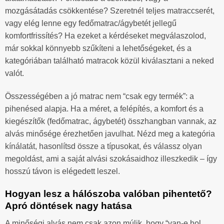
mozgásátadás csökkentése? Szeretnél teljes matraccserét,
vagy elég lenne egy fedőmatrac/ágybetét jellegű
komfortfrissítés? Ha ezeket a kérdéseket megválaszolod,
már sokkal könnyebb szűkíteni a lehetőségeket, és a
kategóriában található matracok közül kiválasztani a neked
valót.
Összességében a jó matrac nem “csak egy termék”: a
pihenésed alapja. Ha a méret, a felépítés, a komfort és a
kiegészítők (fedőmatrac, ágybetét) összhangban vannak, az
alvás minősége érezhetően javulhat. Nézd meg a kategória
kínálatát, hasonlítsd össze a típusokat, és válassz olyan
megoldást, ami a saját alvási szokásaidhoz illeszkedik – így
hosszú távon is elégedett leszel.
Hogyan lesz a hálószoba valóban pihentető?
Apró döntések nagy hatása
A minőségi alvás nem csak azon múlik, hogy “van-e hol