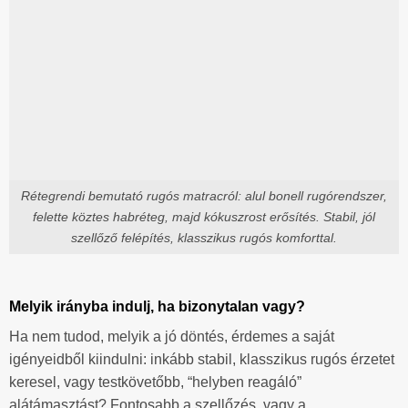
Rétegrendi bemutató rugós matracról: alul bonell rugórendszer,
felette köztes habréteg, majd kókuszrost erősítés. Stabil, jól
szellőző felépítés, klasszikus rugós komforttal.
Melyik irányba indulj, ha bizonytalan vagy?
Ha nem tudod, melyik a jó döntés, érdemes a saját
igényeidből kiindulni: inkább stabil, klasszikus rugós érzetet
keresel, vagy testkövetőbb, “helyben reagáló”
alátámasztást? Fontosabb a szellőzés, vagy a