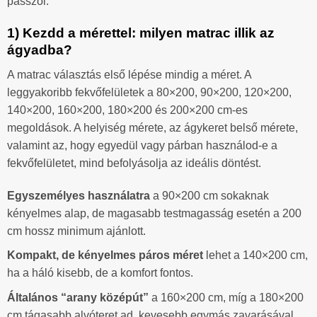
passzol.
1) Kezdd a mérettel: milyen matrac illik az
ágyadba?
A matrac választás első lépése mindig a méret. A
leggyakoribb fekvőfelületek a 80×200, 90×200, 120×200,
140×200, 160×200, 180×200 és 200×200 cm-es
megoldások. A helyiség mérete, az ágykeret belső mérete,
valamint az, hogy egyedül vagy párban használod-e a
fekvőfelületet, mind befolyásolja az ideális döntést.
Egyszemélyes használatra
a 90×200 cm sokaknak
kényelmes alap, de magasabb testmagasság esetén a 200
cm hossz minimum ajánlott.
Kompakt, de kényelmes páros méret
lehet a 140×200 cm,
ha a háló kisebb, de a komfort fontos.
Általános “arany középút”
a 160×200 cm, míg a 180×200
cm tágasabb alvóteret ad, kevesebb egymás zavarásával.