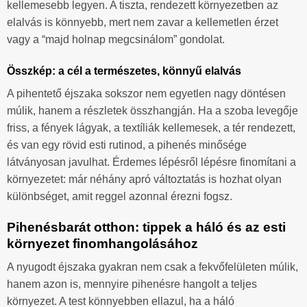
kellemesebb legyen. A tiszta, rendezett környezetben az
elalvás is könnyebb, mert nem zavar a kellemetlen érzet
vagy a “majd holnap megcsinálom” gondolat.
Összkép: a cél a természetes, könnyű elalvás
A pihentető éjszaka sokszor nem egyetlen nagy döntésen
múlik, hanem a részletek összhangján. Ha a szoba levegője
friss, a fények lágyak, a textíliák kellemesek, a tér rendezett,
és van egy rövid esti rutinod, a pihenés minősége
látványosan javulhat. Érdemes lépésről lépésre finomítani a
környezetet: már néhány apró változtatás is hozhat olyan
különbséget, amit reggel azonnal érezni fogsz.
Pihenésbarát otthon: tippek a háló és az esti
környezet finomhangolásához
A nyugodt éjszaka gyakran nem csak a fekvőfelületen múlik,
hanem azon is, mennyire pihenésre hangolt a teljes
környezet. A test könnyebben ellazul, ha a háló