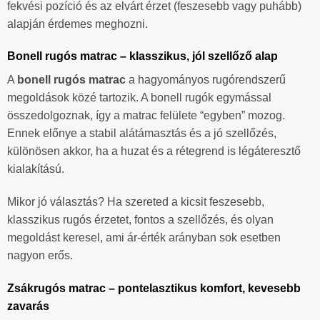
fekvési pozíció és az elvárt érzet (feszesebb vagy puhább)
alapján érdemes meghozni.
Bonell rugós matrac – klasszikus, jól szellőző alap
A
bonell rugós matrac
a hagyományos rugórendszerű
megoldások közé tartozik. A bonell rugók egymással
összedolgoznak, így a matrac felülete “egyben” mozog.
Ennek előnye a stabil alátámasztás és a jó szellőzés,
különösen akkor, ha a huzat és a rétegrend is légáteresztő
kialakítású.
Mikor jó választás? Ha szereted a kicsit feszesebb,
klasszikus rugós érzetet, fontos a szellőzés, és olyan
megoldást keresel, ami ár-érték arányban sok esetben
nagyon erős.
Zsákrugós matrac – pontelasztikus komfort, kevesebb
zavarás