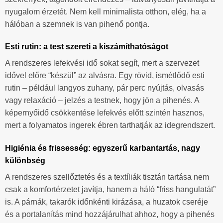
nyugalom érzetét. Nem kell minimalista otthon, elég, ha a
hálóban a szemnek is van pihenő pontja.
Esti rutin: a test szereti a kiszámíthatóságot
A rendszeres lefekvési idő sokat segít, mert a szervezet
idővel előre “készül” az alvásra. Egy rövid, ismétlődő esti
rutin – például langyos zuhany, pár perc nyújtás, olvasás
vagy relaxáció – jelzés a testnek, hogy jön a pihenés. A
képernyőidő csökkentése lefekvés előtt szintén hasznos,
mert a folyamatos ingerek ébren tarthatják az idegrendszert.
Higiénia és frissesség: egyszerű karbantartás, nagy
különbség
A rendszeres szellőztetés és a textíliák tisztán tartása nem
csak a komfortérzetet javítja, hanem a háló “friss hangulatát”
is. A párnák, takarók időnkénti kirázása, a huzatok cseréje
és a portalanítás mind hozzájárulhat ahhoz, hogy a pihenés