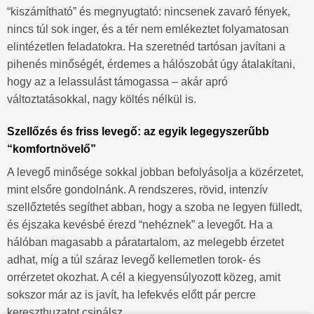
“kiszámítható” és megnyugtató: nincsenek zavaró fények,
nincs túl sok inger, és a tér nem emlékeztet folyamatosan
elintézetlen feladatokra. Ha szeretnéd tartósan javítani a
pihenés minőségét, érdemes a hálószobát úgy átalakítani,
hogy az a lelassulást támogassa – akár apró
változtatásokkal, nagy költés nélkül is.
Szellőzés és friss levegő: az egyik legegyszerűbb
“komfortnövelő”
A levegő minősége sokkal jobban befolyásolja a közérzetet,
mint elsőre gondolnánk. A rendszeres, rövid, intenzív
szellőztetés segíthet abban, hogy a szoba ne legyen fülledt,
és éjszaka kevésbé érezd “nehéznek” a levegőt. Ha a
hálóban magasabb a páratartalom, az melegebb érzetet
adhat, míg a túl száraz levegő kellemetlen torok- és
orrérzetet okozhat. A cél a kiegyensúlyozott közeg, amit
sokszor már az is javít, ha lefekvés előtt pár percre
kereszthuzatot csinálsz.