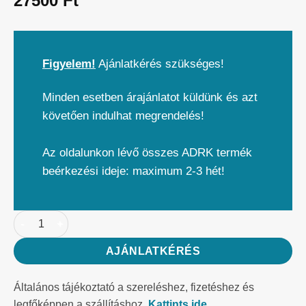
27500
Ft
Figyelem!
Ajánlatkérés szükséges!
Minden esetben árajánlatot küldünk és azt
követően indulhat megrendelés!
Az oldalunkon lévő összes ADRK termék
beérkezési ideje: maximum 2-3 hét!
AJÁNLATKÉRÉS
Általános tájékoztató a szereléshez, fizetéshez és
legfőképpen a szállításhoz.
Kattints ide.