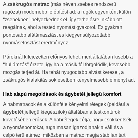
A
zsákrugós matrac
(más néven zsebes rendszerű
rugózat) modernebb felépítést ad: a rugók egyenként külön
“zsebekben” helyezkednek el, így terhelésre inkább ott
reagálnak, ahol a tested nyomást gyakorol. Ez gyakran
pontosabb alátámasztást és kiegyensúlyozottabb
nyomáselosztást eredményez.
Pároknál kifejezetten előnyös lehet, mert általában kisebb a
“hullámzás” érzete, így ha a másik fél forgolódik, kevesebb
mozgás terjed át. Ha tehát nyugodtabb alvást keresel, a
zsákrugós kialakítás sok esetben kényelmesebb élményt ad.
Hab alapú megoldások és ágybetét jellegű komfort
A habmatracok és a különféle kényelmi rétegek (például a
ágybetét
jellegű kiegészítők) általában a testkontúrok
követésében erősek. A habrétegek célja, hogy csökkentsék
a nyomáspontokat, rugalmasan igazodjanak a váll és a
csípő területéhez, miközben a matrac magja stabilan tart.