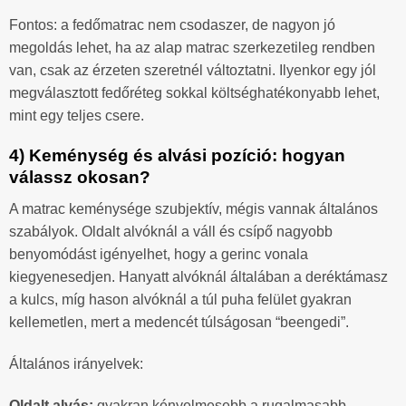
Fontos: a fedőmatrac nem csodaszer, de nagyon jó
megoldás lehet, ha az alap matrac szerkezetileg rendben
van, csak az érzeten szeretnél változtatni. Ilyenkor egy jól
megválasztott fedőréteg sokkal költséghatékonyabb lehet,
mint egy teljes csere.
4) Keménység és alvási pozíció: hogyan
válassz okosan?
A matrac keménysége szubjektív, mégis vannak általános
szabályok. Oldalt alvóknál a váll és csípő nagyobb
benyomódást igényelhet, hogy a gerinc vonala
kiegyenesedjen. Hanyatt alvóknál általában a deréktámasz
a kulcs, míg hason alvóknál a túl puha felület gyakran
kellemetlen, mert a medencét túlságosan “beengedi”.
Általános irányelvek:
Oldalt alvás:
gyakran kényelmesebb a rugalmasabb,