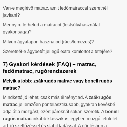
Van-e meglévő matrac, amit fedőmatraccal szeretnél
javítani?
Mennyire terheled a matracot (testsúly/használat
gyakorisága)?
Milyen ágyalapon használod (rács/lemezes)?
Szeretnél-e ágybetét jellegű extra komfortot a tetejére?
7) Gyakori kérdések (FAQ) – matrac,
fedőmatrac, rugórendszerek
Melyik a jobb: zsákrugós matrac vagy bonell rugós
matrac?
Mindkettő jó lehet, csak más élményt ad. A
zsákrugós
matrac
jellemzően pontelasztikusabb, gyakran kevésbé
adja át a mozgást, ezért pároknál sokan szeretik. A
bonell
rugós matrac
inkább klasszikus, egyben mozgó felületet
ad, jó szellőzéssel és stabil tartással. A döntésben a