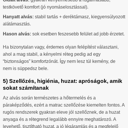
testkövető komfort (jó nyomáselosztással).
Hanyatt alvás:
stabil tartás + deréktámasz, kiegyensúlyozott
alátámasztás.
Hason alvás:
sok esetben feszesebb felület ad jobb érzetet.
Ha bizonytalan vagy, érdemes olyan felépítést választani,
ahol a mag stabil, a kényelmi réteg pedig ad egy
“biztonságos” komfortzónát. Így nem lesz túl kemény, de
nem is süppedsz bele.
5) Szellőzés, higiénia, huzat: apróságok, amik
sokat számítanak
Az alvás során természetes a hőtermelés és a
páraképződés, ezért a matrac szellőzése kiemelten fontos. A
rugós rendszerek gyakran eleve jól szellőznek, de a huzat
anyaga és a rétegrend legalább ennyire meghatározó. A
levehető, tisztítható huzat, a jó légáramlás és a megfelelő