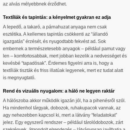
az alvás mélyebbnek érződhet.
Textíliák és tapintás: a kényelmet gyakran ez adja
A lepedő, a takaró, a párnahuzat anyaga nem csak
esztétika. A kellemes tapintás csökkenti az “állandó
igazgatás” érzését, és nyugodtabb fekvést ad. Sok
embernek a természetesebb anyagok – például pamut vagy
len – komfortosabbak, mert jobban kezelik a nedvességet és
kevésbé “tapadósak”. Érdemes figyelni arra is, hogy a
textíliák tiszták és friss illatúak legyenek, mert ez tudat alatt
is megnyugtató.
Rend és vizuális nyugalom: a háló ne legyen raktár
A hálószoba akkor működik igazán jól, ha a pihenésről szól.
Ha mindenhol tárgyak, dobozok, ruhakupacok vannak, az
agy nehezebben kapcsol ki, mert a látvány “feladatokat”
jelez. Egy egyszerű rendszer – például tárolódobozok, zárt
szekrények, átgondolt elrendezés – látványosan javíthatja a