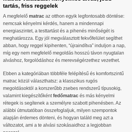
tartás, friss reggelek
A megfelelő
matrac
az otthon egyik legfontosabb döntése:
nemcsak kényelmi kérdés, hanem a mindennapi
energiaszintet, a testtartást és a pihenés minőségét is
meghatározza. Egy jól megválasztott fekvőfelület segíthet
abban, hogy reggel kipihenten, “újraindítva” induljon a nap,
míg egy nem megfelelő megoldás hosszú távon nyugtalan
alváshoz, forgolódáshoz és merevségérzethez vezethet.
Ebben a kategóriában többféle felépítésű és komfortszintű
matrac közül választhatsz: a klasszikus rugós
megoldásoktól a korszerűbb zsebes rendszerű típusokig,
valamint kiegészítőként
fedőmatrac
és más kényelmi
rétegek is segítenek a személyre szabott pihenésben. Az
alábbi útmutatóban összefoglaljuk, milyen szempontok
alapján érdemes dönteni, és hogyan találd meg azt a
változatot, ami a te alvási szokásaidhoz a legjobban