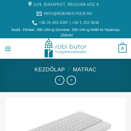
1174, BUDAPEST, RÉGIVÁM KÖZ 8
INFO@ROBINAGYKER.HU
+36 20 463 4097 | +36 1 253 5636
Kedd - Péntek : 08h-16h-ig Szombat : 09h-14h-ig Hétfő és Vasárnap :
ZÁRVA!
0
KEZDŐLAP
/
MATRAC