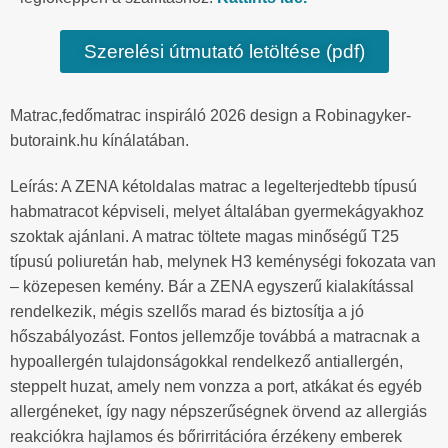
Szerelési útmutató letöltése (pdf)
Matrac,fedőmatrac inspiráló 2026 design a Robinagyker-
butoraink.hu kínálatában.
Leírás: A ZENA kétoldalas matrac a legelterjedtebb típusú
habmatracot képviseli, melyet általában gyermekágyakhoz
szoktak ajánlani. A matrac töltete magas minőségű T25
típusú poliuretán hab, melynek H3 keménységi fokozata van
– közepesen kemény. Bár a ZENA egyszerű kialakítással
rendelkezik, mégis szellős marad és biztosítja a jó
hőszabályozást. Fontos jellemzője továbbá a matracnak a
hypoallergén tulajdonságokkal rendelkező antiallergén,
steppelt huzat, amely nem vonzza a port, atkákat és egyéb
allergéneket, így nagy népszerűségnek örvend az allergiás
reakciókra hajlamos és bőrirritációra érzékeny emberek