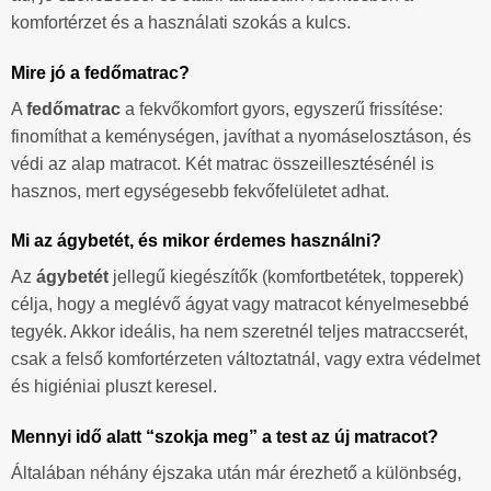
komfortérzet és a használati szokás a kulcs.
Mire jó a fedőmatrac?
A
fedőmatrac
a fekvőkomfort gyors, egyszerű frissítése:
finomíthat a keménységen, javíthat a nyomáselosztáson, és
védi az alap matracot. Két matrac összeillesztésénél is
hasznos, mert egységesebb fekvőfelületet adhat.
Mi az ágybetét, és mikor érdemes használni?
Az
ágybetét
jellegű kiegészítők (komfortbetétek, topperek)
célja, hogy a meglévő ágyat vagy matracot kényelmesebbé
tegyék. Akkor ideális, ha nem szeretnél teljes matraccserét,
csak a felső komfortérzeten változtatnál, vagy extra védelmet
és higiéniai pluszt keresel.
Mennyi idő alatt “szokja meg” a test az új matracot?
Általában néhány éjszaka után már érezhető a különbség,