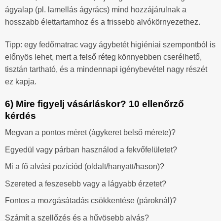
ágyalap (pl. lamellás ágyrács) mind hozzájárulnak a
hosszabb élettartamhoz és a frissebb alvókörnyezethez.
Tipp: egy fedőmatrac vagy ágybetét higiéniai szempontból is
előnyös lehet, mert a felső réteg könnyebben cserélhető,
tisztán tartható, és a mindennapi igénybevétel nagy részét
ez kapja.
6) Mire figyelj vásárláskor? 10 ellenőrző
kérdés
Megvan a pontos méret (ágykeret belső mérete)?
Egyedül vagy párban használod a fekvőfelületet?
Mi a fő alvási pozíciód (oldalt/hanyatt/hason)?
Szereted a feszesebb vagy a lágyabb érzetet?
Fontos a mozgásátadás csökkentése (pároknál)?
Számít a szellőzés és a hűvösebb alvás?