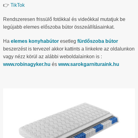
👉
TikTok
Rendszeresen frissülő fotókkal és videókkal mutatjuk be
legújabb elemes előszoba bútor összeállításainkat.
Ha
elemes konyhabútor
esetleg
fürdőszoba bútor
beszerzést is tervezel akkor kattints a linkekre az oldalunkon
vagy nézz körül az alábbi weboldalainkon is :
www.robinagyker.hu
és
www.sarokgarnituraink.hu