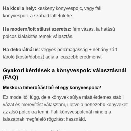
Ha kicsi a hely:
keskeny könyvespolc, vagy fali
könyvespolc a szabad falfelületre.
Ha modern/loft stílust szeretsz:
fém vázas, fa hatású
polcos kialakítás remek választás.
Ha dekorálnál is:
vegyes polcmagasság + néhány zárt
tároló (kosár/doboz) adja a legszebb eredményt.
Gyakori kérdések a könyvespolc választásnál
(FAQ)
Mekkora teherbírást bír el egy könyvespolc?
Ez modelltől függ, de a könyvek súlya miatt érdemes stabil
vázat és merevítést választani, illetve a nehezebb könyveket
az alsó polcokra tenni. Fali könyvespolcnál mindig a
falazatnak megfelelő rögzítést használd.