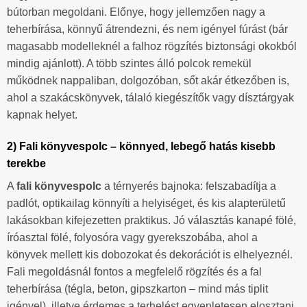
bútorban megoldani. Előnye, hogy jellemzően nagy a
teherbírása, könnyű átrendezni, és nem igényel fúrást (bár
magasabb modelleknél a falhoz rögzítés biztonsági okokból
mindig ajánlott). A több szintes álló polcok remekül
működnek nappaliban, dolgozóban, sőt akár étkezőben is,
ahol a szakácskönyvek, tálaló kiegészítők vagy dísztárgyak
kapnak helyet.
2) Fali könyvespolc – könnyed, lebegő hatás kisebb
terekbe
A
fali könyvespolc
a térnyerés bajnoka: felszabadítja a
padlót, optikailag könnyíti a helyiséget, és kis alapterületű
lakásokban kifejezetten praktikus. Jó választás kanapé fölé,
íróasztal fölé, folyosóra vagy gyerekszobába, ahol a
könyvek mellett kis dobozokat és dekorációt is elhelyeznél.
Fali megoldásnál fontos a megfelelő rögzítés és a fal
teherbírása (tégla, beton, gipszkarton – mind más tiplit
igényel), illetve érdemes a terhelést egyenletesen elosztani.