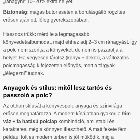
„ráhagyni” 10–20% extra helyet.
Biztonság
: magas bútor esetén a borulásgátló rögzítés
erősen ajánlott, főleg gyerekszobában.
Hasznos trükk: mérd le a legmagasabb
könyvedet/albumodat, majd ehhez adj 2–3 cm ráhagyást. Így
a polc nem szorítja a könyveket, de nem is pazarolja a
helyet. Ha vegyesen tárolsz (könyv + dekor), a változatos
polcmagasság kifejezetten előnyös, mert a tárgyak
„lélegezni” tudnak.
Anyagok és stílus: mitől lesz tartós és
passzoló a polc?
Az otthon stílusát a könyvespolc anyaga és színvilága
erősen meghatározza. A modern kínálatban gyakori a
fém
váz + fa hatású polclap
kombináció, ami stabil és
karakteres, mégis könnyen illeszthető. A matt fekete fém
például loft és modern térben is jól működik, míg a