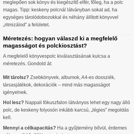
meglepően sok könyv és kiegészítő elfér, főleg, ha a polc
magas. Tipp: keskeny polcnál látványban sokat ad, ha
egységes tárolódobozokkal és néhány állított könyvvel
„ritmizálod” a felületet.
Méretezés: hogyan válaszd ki a megfelelő
magasságot és polckiosztást?
A megfelelő könyvespolc kiválasztásának kulcsa a
méretezés. Gondold át:
Mit tárolsz?
Zsebkönyvek, albumok, A4-es dossziék,
társasjátékok, dekorációk – mind más magasságot
igényelnek.
Hol lesz?
Nappali fókuszfalon látványos lehet egy nagy álló
polc, de keskeny folyosón inkább karcsú, „légies” megoldás
kell.
Mennyi a célkapacitás?
Ha a gyűjtemény bővül, érdemes