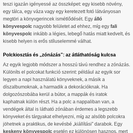
teszi igazán igényessé az összképet: egy kisebb növény,
egy tálca, egy váza vagy egy keretezett fotó látványosan
megtöri a könyvgerincek ismétlődését. Egy
álló
könyvespolc
nagyobb felületet ad ehhez, míg egy
fali
könyvespolc
inkább a légies, lebegő hatás miatt kedvelt, és
kisebb helyen is erős stíluselemmé válhat.
Polckiosztás és „zónázás”: az átláthatóság kulcsa
Az egyik legjobb módszer a hosszú távú rendhez a zónázás.
Különíts el polcokat funkció szerint: például az egyik sor
legyen a napi használatú könyveknek, a másik a
díszalbumoknak, a harmadik a dekorációknak. Ha
dolgozószobába kerül a bútor, a mappák és iratok
kaphatnak külön részt. Ha a polc a nappaliban van, a
vendégek által is látható zónában érdemes a legszebb
könyveket és tárgyakat elhelyezni, míg az alsóbb polcokra
jöhetnek a praktikus, de kevésbé „kiállítási” darabok. Egy
keskeny könyvespolc
esetén ez különösen hasznos, mert