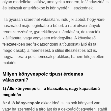
olyan modelleket találsz, amelyek a modern, loft/indusztriális
és letisztult enteriőrökbe is könnyedén illeszkednek.
Ha gyorsan szeretnél választani, indulj ki abból, hogy
mire
használod majd leginkább a bútort: a napi olvasmányok
rendszerezésére, gyerekkönyvek tárolására, dekorációk
kiállítására, vagy vegyesen mindegyikre. A következő
fejezetekben segítek átgondolni a típusokat (álló és fali
megoldások), a méretezést, a stílus illesztést és azt is,
hogyan lesz a polc nemcsak praktikus, hanem kifejezetten
mutatós.
Milyen könyvespolc típust érdemes
választani?
1) Álló könyvespolc – a klasszikus, nagy kapacitású
megoldás
Az
álló könyvespolc
akkor ideális, ha sok könyved van,
vagy ha szeretnéd a tárolást és a dekorációt egyetlen, stabil