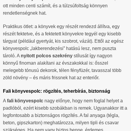
ott minden centi számít, és a túlzsúfoltság könnyen
rendetlenségnek hat.
Praktikus ötlet: a könyvek egy részét rendezd állítva, egy
részét fektetve, és a fektetett könyvekre tegyél egy kisebb
tárgyat (például gyertyát, kis szobrot, vázát). Ettől az egész
könyvespolc „lakberendezési” hatású lesz, nem puszta
tároló. A
nyitott polcos szekrény
stílusát így nagyon
könnyű finoman alakítani az évszakokkal is: ősszel
melegebb tónusú dekorok, télen fényfüzér, tavasszal több
zöld növény – és máris frissnek hat az enteriőr.
Fali könyvespolc: rögzítés, teherbírás, biztonság
A
fali könyvespolc
nagy előnye, hogy nem foglal helyet a
padlóból, ezért kisebb szobákban is remek. Ugyanakkor itt a
legfontosabb a biztonságos rögzítés. A fal anyaga (tégla,
beton, gipszkarton) meghatározza, milyen tipli és csavar
szükséges. Ha nem vagy biztos benne, érdemes