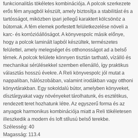
funkcionalitás tökéletes kombinációja. A polcok szerkezete
erős fém anyagból készült, amely biztosítja a stabilitást és a
tartósságot, miközben ipari jellegű karaktert kölcsönöz a
bútornak. A fém elemek porfestett felületkezelése növeli a
karc- és korrózióállóságot. A könyvespolc másik előnye,
hogy a polcok laminált lapból készültek, természetes
felülettel, amely melegséget és otthonosságot ad a belső
térnek. A polcok felülete könnyen tisztán tartható, vízálló és
mechanikai sérülésekkel szemben ellenálló, így praktikus
választás hosszú évekre. A Reli könyvespolc jól mutat a
nappaliban, hálószobában, valamint irodákban vagy otthoni
könyvtárakban. Egy sokoldalú bútor, amelyben könyveket,
dísztárgyakat vagy növényeket tárolhatunk, és esztétikus,
rendezett teret hozhatunk létre. Az egyszerű forma és az
anyagok harmonikus kombinációja miatt a Reli tökéletesen
illeszkedik a modern és loft stílusú belső terekbe.
Szélesség: 40
Magasság: 113.4