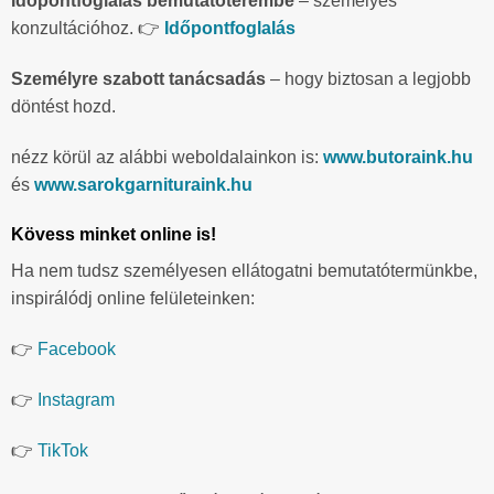
Időpontfoglalás bemutatóterembe
– személyes
konzultációhoz. 👉
Időpontfoglalás
Személyre szabott tanácsadás
– hogy biztosan a legjobb
döntést hozd.
nézz körül az alábbi weboldalainkon is:
www.butoraink.hu
és
www.sarokgarnituraink.hu
Kövess minket online is!
Ha nem tudsz személyesen ellátogatni bemutatótermünkbe,
inspirálódj online felületeinken:
👉
Facebook
👉
Instagram
👉
TikTok