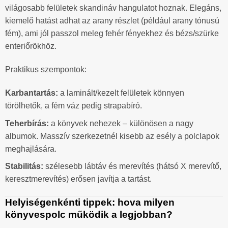
világosabb felületek skandináv hangulatot hoznak. Elegáns,
kiemelő hatást adhat az arany részlet (például arany tónusú
fém), ami jól passzol meleg fehér fényekhez és bézs/szürke
enteriőrökhöz.
Praktikus szempontok:
Karbantartás:
a laminált/kezelt felületek könnyen
törölhetők, a fém váz pedig strapabíró.
Teherbírás:
a könyvek nehezek – különösen a nagy
albumok. Masszív szerkezetnél kisebb az esély a polclapok
meghajlására.
Stabilitás:
szélesebb lábtáv és merevítés (hátsó X merevítő,
keresztmerevítés) erősen javítja a tartást.
Helyiségenkénti tippek: hova milyen
könyvespolc működik a legjobban?