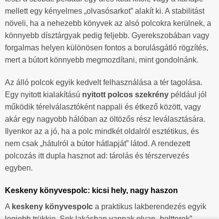
mellett egy kényelmes „olvasósarkot” alakít ki. A stabilitást
növeli, ha a nehezebb könyvek az alsó polcokra kerülnek, a
könnyebb dísztárgyak pedig feljebb. Gyerekszobában vagy
forgalmas helyen különösen fontos a borulásgátló rögzítés,
mert a bútort könnyebb megmozdítani, mint gondolnánk.
Az álló polcok egyik kedvelt felhasználása a tér tagolása.
Egy nyitott kialakítású
nyitott polcos szekrény
például jól
működik térelválasztóként nappali és étkező között, vagy
akár egy nagyobb hálóban az öltözős rész leválasztására.
Ilyenkor az a jó, ha a polc mindkét oldalról esztétikus, és
nem csak „hátulról a bútor hátlapját” látod. A rendezett
polcozás itt dupla hasznot ad: tárolás és térszervezés
egyben.
Keskeny könyvespolc: kicsi hely, nagy haszon
A
keskeny könyvespolc
a praktikus lakberendezés egyik
legjobb trükkje. Sok lakásban vannak olyan „holtterek”,