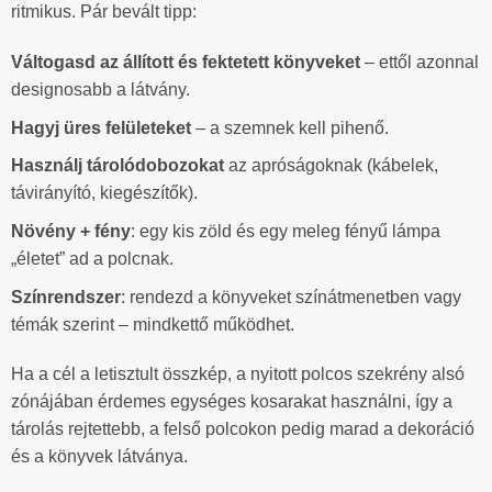
ritmikus. Pár bevált tipp:
Váltogasd az állított és fektetett könyveket
– ettől azonnal
designosabb a látvány.
Hagyj üres felületeket
– a szemnek kell pihenő.
Használj tárolódobozokat
az apróságoknak (kábelek,
távirányító, kiegészítők).
Növény + fény
: egy kis zöld és egy meleg fényű lámpa
„életet” ad a polcnak.
Színrendszer
: rendezd a könyveket színátmenetben vagy
témák szerint – mindkettő működhet.
Ha a cél a letisztult összkép, a nyitott polcos szekrény alsó
zónájában érdemes egységes kosarakat használni, így a
tárolás rejtettebb, a felső polcokon pedig marad a dekoráció
és a könyvek látványa.