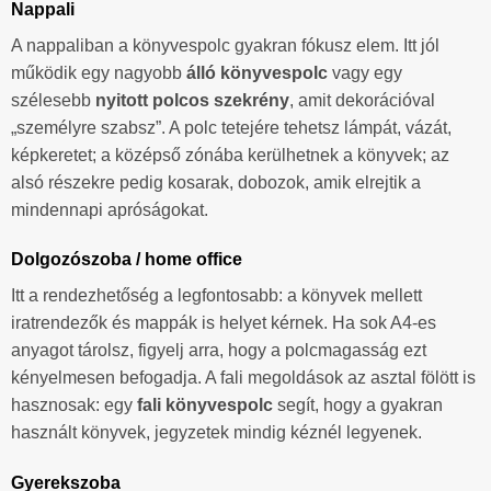
Nappali
A nappaliban a könyvespolc gyakran fókusz elem. Itt jól
működik egy nagyobb
álló könyvespolc
vagy egy
szélesebb
nyitott polcos szekrény
, amit dekorációval
„személyre szabsz”. A polc tetejére tehetsz lámpát, vázát,
képkeretet; a középső zónába kerülhetnek a könyvek; az
alsó részekre pedig kosarak, dobozok, amik elrejtik a
mindennapi apróságokat.
Dolgozószoba / home office
Itt a rendezhetőség a legfontosabb: a könyvek mellett
iratrendezők és mappák is helyet kérnek. Ha sok A4-es
anyagot tárolsz, figyelj arra, hogy a polcmagasság ezt
kényelmesen befogadja. A fali megoldások az asztal fölött is
hasznosak: egy
fali könyvespolc
segít, hogy a gyakran
használt könyvek, jegyzetek mindig kéznél legyenek.
Gyerekszoba