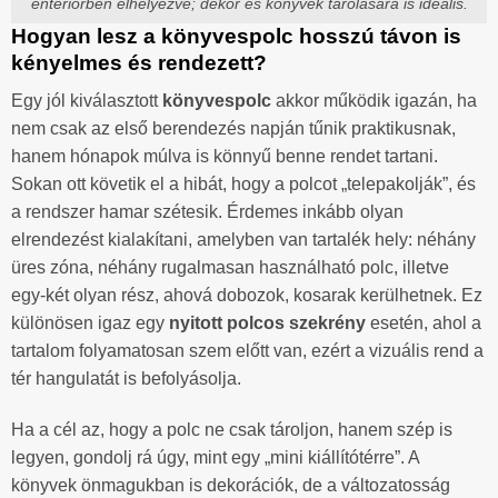
enteriőrben elhelyezve; dekor és könyvek tárolására is ideális.
Hogyan lesz a könyvespolc hosszú távon is
kényelmes és rendezett?
Egy jól kiválasztott
könyvespolc
akkor működik igazán, ha
nem csak az első berendezés napján tűnik praktikusnak,
hanem hónapok múlva is könnyű benne rendet tartani.
Sokan ott követik el a hibát, hogy a polcot „telepakolják”, és
a rendszer hamar szétesik. Érdemes inkább olyan
elrendezést kialakítani, amelyben van tartalék hely: néhány
üres zóna, néhány rugalmasan használható polc, illetve
egy-két olyan rész, ahová dobozok, kosarak kerülhetnek. Ez
különösen igaz egy
nyitott polcos szekrény
esetén, ahol a
tartalom folyamatosan szem előtt van, ezért a vizuális rend a
tér hangulatát is befolyásolja.
Ha a cél az, hogy a polc ne csak tároljon, hanem szép is
legyen, gondolj rá úgy, mint egy „mini kiállítótérre”. A
könyvek önmagukban is dekorációk, de a változatosság