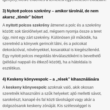
3) Nyitott polcos szekrény – amikor tárolnál, de nem
akarsz „tömör” bútort
A
nyitott polcos szekrény
átmenet a polc és a szekrény
között: sok tárolóhelyet ad, mégsem nyomja össze a teret
úgy, mint egy zárt szekrény. Különösen jól működik, ha
szeretnéd a könyvek gerincét látni, és a polcokat
dekorációval, növényekkel, kosarakkal is kiegészítenéd.
Egy nyitott polcos megoldás térválasztóként is bevethető
(például nappali és étkező között), ha a hátoldala is
esztétikus.
4) Keskeny könyvespolc – a „rések” kihasználására
A
keskeny könyvespolc
azoknak való, akik okosan
szeretnék kihasználni a szűk helyeket: ajtó melletti sávot,
sarokrészt, kanapé és fal közti távolságot vagy akár a
dolgozósarok keskeny zónáját. Kis szélességgel is