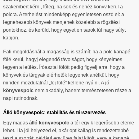
szakembert kérni, főleg, ha sok és nehéz könyv kerül a
polcra. A terhelést mindenképp egyenletesen oszd el: a
legnehezebb könyvek menjenek közelebb a rögzítési
pontokhoz, és kerüld, hogy egyetlen sarok túl nagy súlyt
kapjon.
Fali megoldásnál a magasság is számít: ha a polc kanapé
fölé kerül, hagyj elegendő távolságot, hogy kényelmes
legyen a leülés. Íróasztal fölött pedig figyelj arra, hogy a
könyvek és tárgyak elérhetők legyenek anélkül, hogy
minden mozdulatnál „fej fölé” kellene nyúlni. A jó
könyvespolc
nem akadály, hanem természetesen része a
napi rutinodnak.
Álló könyvespolc: stabilitás és térszervezés
Egy magas
álló könyvespolc
a tér egyik legerősebb eleme
lehet. Ha jól helyezed el, akár optikailag is rendezettebbé
teszi a szobát: például egy üres falat kitölt, vagy a kanapé