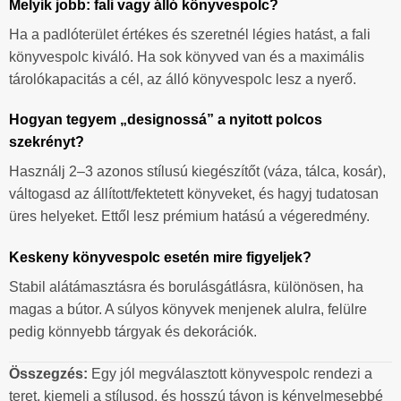
Melyik jobb: fali vagy álló könyvespolc?
Ha a padlóterület értékes és szeretnél légies hatást, a fali
könyvespolc kiváló. Ha sok könyved van és a maximális
tárolókapacitás a cél, az álló könyvespolc lesz a nyerő.
Hogyan tegyem „designossá” a nyitott polcos
szekrényt?
Használj 2–3 azonos stílusú kiegészítőt (váza, tálca, kosár),
váltogasd az állított/fektetett könyveket, és hagyj tudatosan
üres helyeket. Ettől lesz prémium hatású a végeredmény.
Keskeny könyvespolc esetén mire figyeljek?
Stabil alátámasztásra és borulásgátlásra, különösen, ha
magas a bútor. A súlyos könyvek menjenek alulra, felülre
pedig könnyebb tárgyak és dekorációk.
Összegzés:
Egy jól megválasztott könyvespolc rendezi a
teret, kiemeli a stílusod, és hosszú távon is kényelmesebbé