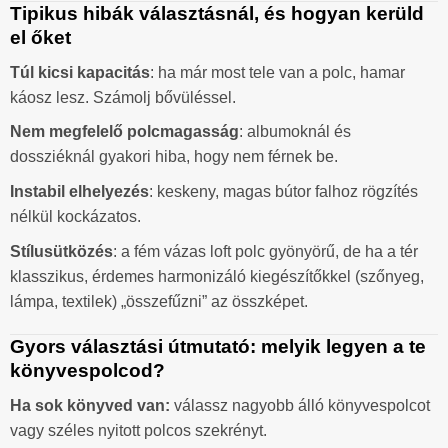
Tipikus hibák választásnál, és hogyan kerüld
el őket
Túl kicsi kapacitás
: ha már most tele van a polc, hamar
káosz lesz. Számolj bővüléssel.
Nem megfelelő polcmagasság
: albumoknál és
dossziéknál gyakori hiba, hogy nem férnek be.
Instabil elhelyezés
: keskeny, magas bútor falhoz rögzítés
nélkül kockázatos.
Stílusütközés
: a fém vázas loft polc gyönyörű, de ha a tér
klasszikus, érdemes harmonizáló kiegészítőkkel (szőnyeg,
lámpa, textilek) „összefűzni” az összképet.
Gyors választási útmutató: melyik legyen a te
könyvespolcod?
Ha sok könyved van:
válassz nagyobb álló könyvespolcot
vagy széles nyitott polcos szekrényt.