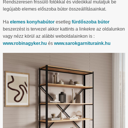
Rendszeresen frissülő fotókkal és videókkal mutatjuk be
legújabb elemes előszoba bútor összeállításainkat.
Ha
elemes konyhabútor
esetleg
fürdőszoba bútor
beszerzést is tervezel akkor kattints a linkekre az oldalunkon
vagy nézz körül az alábbi weboldalainkon is :
www.robinagyker.hu
és
www.sarokgarnituraink.hu