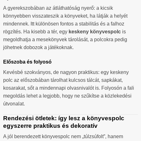
A gyerekszobában az átláthatóság nyerő: a kicsik
könnyebben visszateszik a könyveket, ha látják a helyét
mindennek. Itt különösen fontos a stabilitás és a falhoz
rögzítés. Ha kisebb a tér, egy
keskeny könyvespolc
is
megoldhatja a mesekönyvek tárolását, a polcokra pedig
jöhetnek dobozok a játékoknak.
Előszoba és folyosó
Kevésbé szokványos, de nagyon praktikus: egy keskeny
polc az előszobában tárolhat kulcsos tálcát, sapkákat,
kosarakat, sőt a mindennapi olvasnivalót is. Folyosón a fali
megoldás lehet a legjobb, hogy ne szűkítse a közlekedési
útvonalat.
Rendezési ötletek: így lesz a könyvespolc
egyszerre praktikus és dekoratív
A jól berendezett könyvespolc nem „túlzsúfolt”, hanem