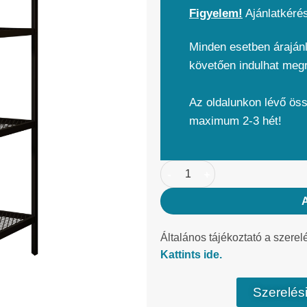
Figyelem!
Ajánlatkéré
Minden esetben árajánl
követően indulhat meg
Az oldalunkon lévő ös
maximum 2-3 hét!
Általános tájékoztató a szerel
Kattints ide.
Szerelési