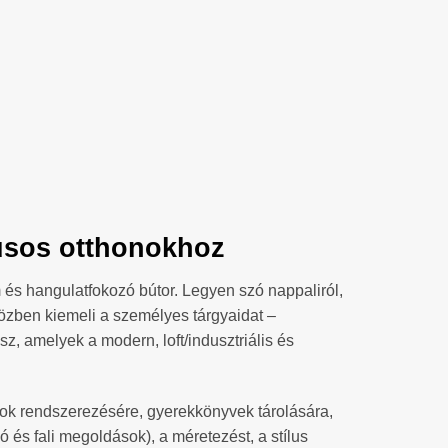
lusos otthonokhoz
m és hangulatfokozó bútor. Legyen szó nappaliról,
közben kiemeli a személyes tárgyaidat –
z, amelyek a modern, loft/indusztriális és
ok rendszerezésére, gyerekkönyvek tárolására,
 és fali megoldások), a méretezést, a stílus