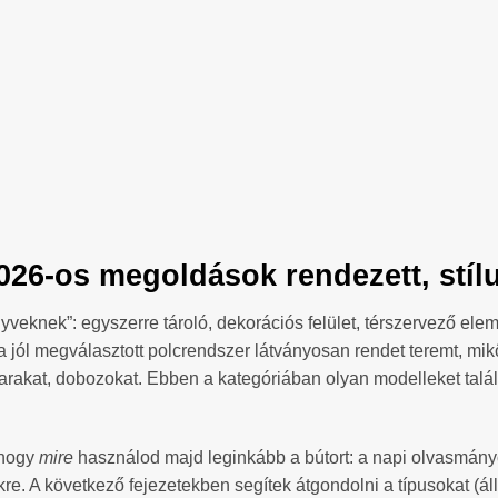
026-os megoldások rendezett, stí
yveknek”: egyszerre tároló, dekorációs felület, térszervező ele
a jól megválasztott polcrendszer látványosan rendet teremt, mi
rakat, dobozokat. Ebben a kategóriában olyan modelleket találs
.
 hogy
mire
használod majd leginkább a bútort: a napi olvasmány
e. A következő fejezetekben segítek átgondolni a típusokat (álló