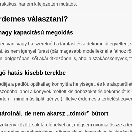
praktikus, hanem kifejezetten mutatós.
érdemes választani?
, nagy kapacitású megoldás
ed van, vagy ha szeretnéd a tárolást és a dekorációt egyetlen, 
, és nem igényel fúrást (bár magasabb modelleknél a falhoz rögz
, dolgozóban, sőt akár étkezőben is, ahol a szakácskönyvek, tá
gő hatás kisebb terekbe
ítja a padlót, optikailag könnyíti a helyiséget, és kis alapterül
ekszobába, ahol a könyvek mellett kis dobozokat és dekorációt is
karton – mind más tiplit igényel), illetve érdemes a terhelést egy
 tárolnál, de nem akarsz „tömör” bútort
zekrény között: sok tárolóhelyet ad, mégsem nyomja össze a tere