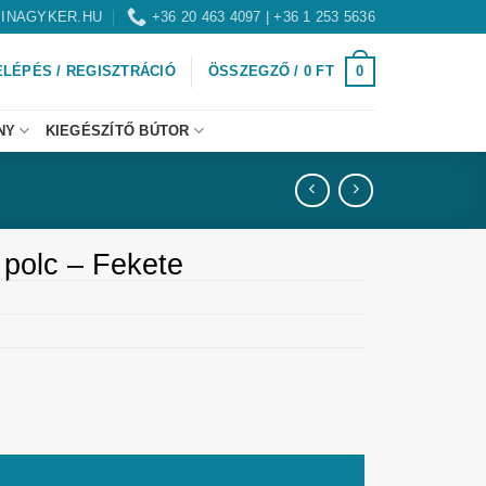
INAGYKER.HU
+36 20 463 4097 | +36 1 253 5636
0
ELÉPÉS / REGISZTRÁCIÓ
ÖSSZEGZŐ /
0
FT
NY
KIEGÉSZÍTŐ BÚTOR
 polc – Fekete