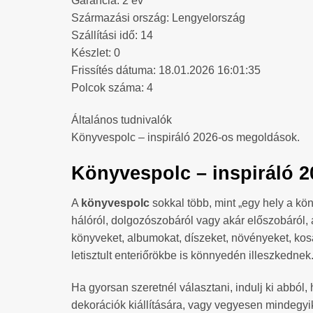
Garancia: 2 év
Származási ország: Lengyelország
Szállítási idő: 14
Készlet: 0
Frissítés dátuma: 18.01.2026 16:01:35
Polcok száma: 4
Általános tudnivalók
Könyvespolc – inspiráló 2026-os megoldások.
Könyvespolc – inspiráló 2
A
könyvespolc
sokkal több, mint „egy hely a kön
hálóról, dolgozószobáról vagy akár előszobáról, 
könyveket, albumokat, díszeket, növényeket, kosa
letisztult enteriőrökbe is könnyedén illeszkednek
Ha gyorsan szeretnél választani, indulj ki abból,
dekorációk kiállítására, vagy vegyesen mindegyikr