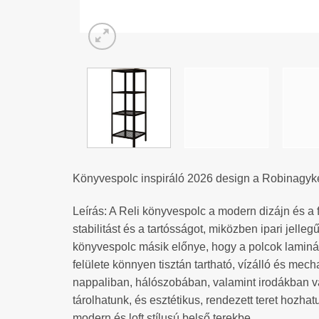
Könyvespolc inspiráló 2026 design a Robinagyke
Leírás: A Reli könyvespolc a modern dizájn és a 
stabilitást és a tartósságot, miközben ipari jelle
könyvespolc másik előnye, hogy a polcok laminált
felülete könnyen tisztán tartható, vízálló és mec
nappaliban, hálószobában, valamint irodákban v
tárolhatunk, és esztétikus, rendezett teret hozh
modern és loft stílusú belső terekbe.