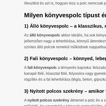
illesztést és azt is, hogyan lesz a polc nemcsak 
Milyen könyvespolc típust 
1) Álló könyvespolc – a klasszikus
Az
álló könyvespolc
akkor ideális, ha sok könyv
jellemzően nagy a teherbírása, könnyű átrendezni
szintes álló polcok remekül működnek nappaliban
2) Fali könyvespolc – könnyed, lebe
A
fali könyvespolc
a térnyerés bajnoka: felszabad
kanapé fölé, íróasztal fölé, folyosóra vagy gyer
rögzítés és a fal teherbírása (tégla, beton, gipsz
3) Nyitott polcos szekrény – amikor
A
nyitott polcos szekrény
átmenet a polc és a s