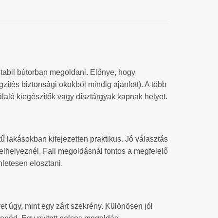
stabil bútorban megoldani. Előnye, hogy
ítés biztonsági okokból mindig ajánlott). A több
laló kiegészítők vagy dísztárgyak kapnak helyet.
etű lakásokban kifejezetten praktikus. Jó választás
 elhelyeznél. Fali megoldásnál fontos a megfelelő
enletesen elosztani.
t úgy, mint egy zárt szekrény. Különösen jól