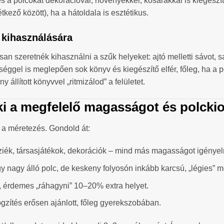
és a polcokat dekorációval, növényekkel, kosarakkal is kiegészí
tkező között), ha a hátoldala is esztétikus.
 kihasználására
an szeretnék kihasználni a szűk helyeket: ajtó melletti sávot, s
éggel is meglepően sok könyv és kiegészítő elfér, főleg, ha a 
llított könyvvel „ritmizálod” a felületet.
ki a megfelelő magasságot és polcki
 a méretezés. Gondold át:
ék, társasjátékok, dekorációk – mind más magasságot igényel
y nagy álló polc, de keskeny folyosón inkább karcsú, „légies” m
 érdemes „ráhagyni” 10–20% extra helyet.
ögzítés erősen ajánlott, főleg gyerekszobában.