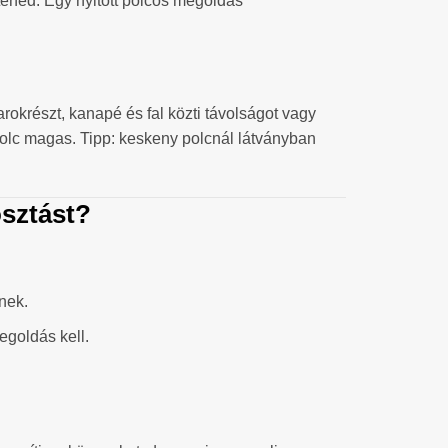
tenéd. Egy nyitott polcos megoldás
arokrészt, kanapé és fal közti távolságot vagy
polc magas. Tipp: keskeny polcnál látványban
osztást?
nek.
egoldás kell.