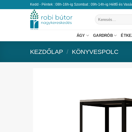
Kedd - Péntek : 08h-16h-ig Szombat : 09h-14h-ig Hétfő és Vas
ÁGY
GARDRÓB
ÉTKE
KEZDŐLAP
/
KÖNYVESPOLC