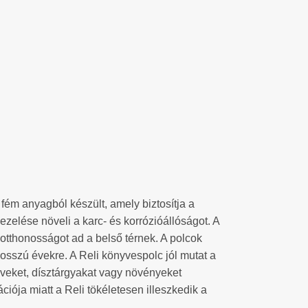
fém anyagból készült, amely biztosítja a
kezelése növeli a karc- és korrózióállóságot. A
 otthonosságot ad a belső térnek. A polcok
hosszú évekre. A Reli könyvespolc jól mutat a
veket, dísztárgyakat vagy növényeket
iója miatt a Reli tökéletesen illeszkedik a