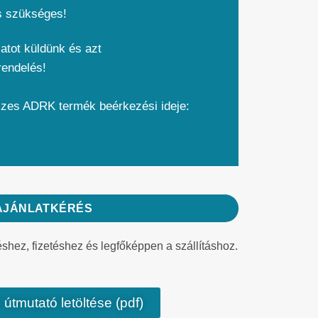
s szükséges!
atot küldünk és azt
rendelés!
szes ADRK termék beérkezési ideje:
AJÁNLATKÉRÉS
éshez, fizetéshez és legfőképpen a szállításhoz.
 útmutató letöltése (pdf)