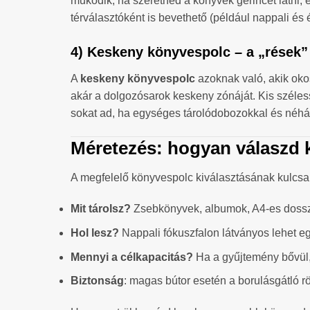
működik, ha szeretnéd a könyvek gerincét látni, 
térválasztóként is bevethető (például nappali és é
4) Keskeny könyvespolc – a „rések”
A
keskeny könyvespolc
azoknak való, akik okos
akár a dolgozósarok keskeny zónáját. Kis széless
sokat ad, ha egységes tárolódobozokkal és néhány á
Méretezés: hogyan válaszd 
A megfelelő könyvespolc kiválasztásának kulcsa
Mit tárolsz?
Zsebkönyvek, albumok, A4-es dosszi
Hol lesz?
Nappali fókuszfalon látványos lehet eg
Mennyi a célkapacitás?
Ha a gyűjtemény bővül,
Biztonság
: magas bútor esetén a borulásgátló r