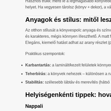
Hasznos trükk: mérd le a legmagasabb könyvedet/
helyet. Ha vegyesen tárolsz (könyv + dekor), a v
Anyagok és stílus: mitől les
Az otthon stílusát a könyvespolc anyaga és szín
és karakteres, mégis könnyen illeszthető. A matt 
Elegáns, kiemelő hatást adhat az arany részlet (
Praktikus szempontok:
Karbantartás:
a laminált/kezelt felületek könnye
Teherbírás:
a könyvek nehezek – különösen a na
Stabilitás:
szélesebb lábtáv és merevítés (hátsó X
Helyiségenkénti tippek: ho
Nappali