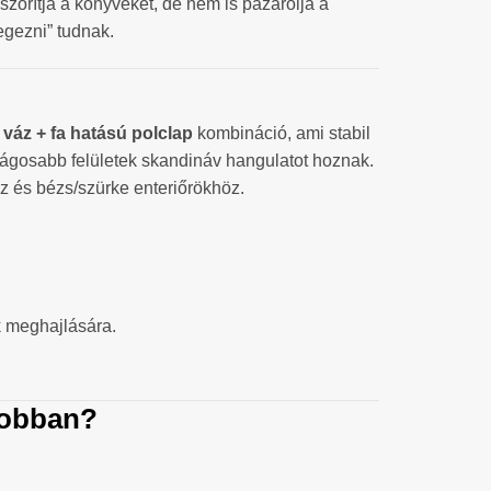
orítja a könyveket, de nem is pazarolja a
egezni” tudnak.
 váz + fa hatású polclap
kombináció, ami stabil
világosabb felületek skandináv hangulatot hoznak.
ez és bézs/szürke enteriőrökhöz.
k meghajlására.
jobban?