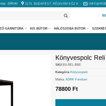
1174, BUDAPEST, RÉGIVÁM KÖZ 8
INFO@ROB
árnap : ZÁRVA!
B
ZŐ GARNITÚRA
KIS BÚTOR
HÁLÓSZOBA BÚTOR
SZEKRÉ
Könyvespolc Reli
SKU
BS-REL-BBE
Kategória
Könyvespolc
Márka:
ADRK Furniture
78800
Ft