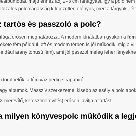
albumodat, majd ehhez adj 2–3 cm ráhagyást. Így a polc nem sz
áltozatos polcmagasság kifejezetten előnyös, mert a tárgyak „lél
z tartós és passzoló a polc?
világa erősen meghatározza. A modern kínálatban gyakori a
fém
fekete fém például loft és modern térben is jól működik, míg a 
például arany tónusú fém), ami jól passzol meleg fehér fényekh
n törölhetők, a fém váz pedig strapabíró.
gy albumok. Masszív szerkezetnél kisebb az esély a polclapo
 merevítő, keresztmerevítés) erősen javítja a tartást.
va milyen könyvespolc működik a leg