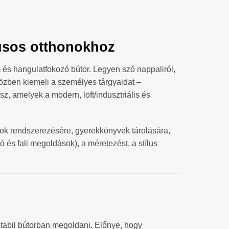
lusos otthonokhoz
m és hangulatfokozó bútor. Legyen szó nappaliról,
közben kiemeli a személyes tárgyaidat –
z, amelyek a modern, loft/indusztriális és
ok rendszerezésére, gyerekkönyvek tárolására,
 és fali megoldások), a méretezést, a stílus
stabil bútorban megoldani. Előnye, hogy