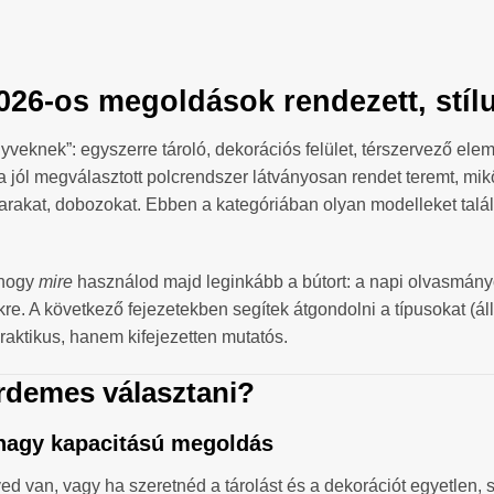
026-os megoldások rendezett, stí
yveknek”: egyszerre tároló, dekorációs felület, térszervező ele
a jól megválasztott polcrendszer látványosan rendet teremt, mi
rakat, dobozokat. Ebben a kategóriában olyan modelleket találs
.
 hogy
mire
használod majd leginkább a bútort: a napi olvasmány
e. A következő fejezetekben segítek átgondolni a típusokat (álló
praktikus, hanem kifejezetten mutatós.
érdemes választani?
, nagy kapacitású megoldás
ed van, vagy ha szeretnéd a tárolást és a dekorációt egyetlen, 