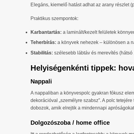
Elegáns, kiemelő hatást adhat az arany részlet (
Praktikus szempontok:
Karbantartás:
a laminált/kezelt felületek könnye
Teherbírás:
a könyvek nehezek – különösen a na
Stabilitás:
szélesebb lábtáv és merevítés (hátsó X
Helyiségenkénti tippek: ho
Nappali
A nappaliban a könyvespolc gyakran fókusz elem
dekorációval „személyre szabsz”. A polc tetejére
dobozok, amik elrejtik a mindennapi apróságokat
Dolgozószoba / home office