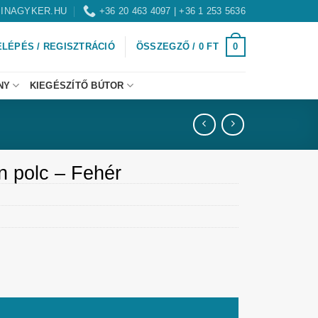
INAGYKER.HU
+36 20 463 4097 | +36 1 253 5636
0
ELÉPÉS / REGISZTRÁCIÓ
ÖSSZEGZŐ /
0
FT
NY
KIEGÉSZÍTŐ BÚTOR
n polc – Fehér