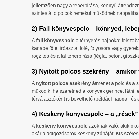
jellemzően nagy a teherbírása, könnyű átrendezni
szintes álló polcok remekül működnek nappaliban
2) Fali könyvespolc – könnyed, lebe
A
fali könyvespolc
a térnyerés bajnoka: felszabad
kanapé fölé, íróasztal fölé, folyosóra vagy gyer
rögzítés és a fal teherbírása (tégla, beton, gipsz
3) Nyitott polcos szekrény – amikor
A
nyitott polcos szekrény
átmenet a polc és a s
működik, ha szeretnéd a könyvek gerincét látni, 
térválasztóként is bevethető (például nappali és é
4) Keskeny könyvespolc – a „rések”
A
keskeny könyvespolc
azoknak való, akik okos
akár a dolgozósarok keskeny zónáját. Kis széless