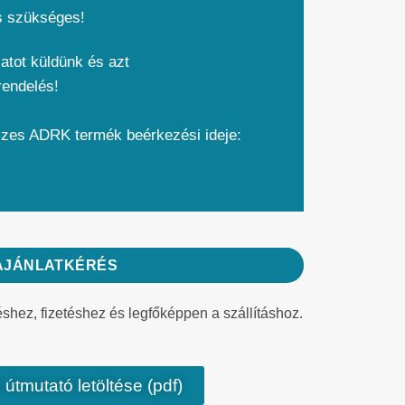
s szükséges!
atot küldünk és azt
rendelés!
szes ADRK termék beérkezési ideje:
AJÁNLATKÉRÉS
éshez, fizetéshez és legfőképpen a szállításhoz.
 útmutató letöltése (pdf)