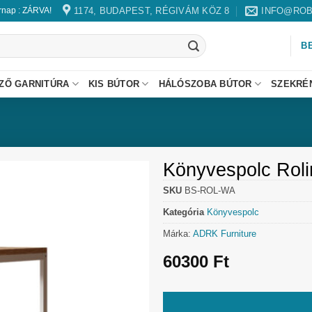
1174, BUDAPEST, RÉGIVÁM KÖZ 8
INFO@ROB
árnap : ZÁRVA!
B
ZŐ GARNITÚRA
KIS BÚTOR
HÁLÓSZOBA BÚTOR
SZEKRÉ
Könyvespolc Roli
SKU
BS-ROL-WA
Kategória
Könyvespolc
Márka:
ADRK Furniture
60300
Ft