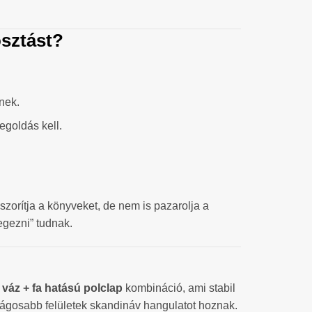
osztást?
nek.
egoldás kell.
orítja a könyveket, de nem is pazarolja a
egezni” tudnak.
 váz + fa hatású polclap
kombináció, ami stabil
világosabb felületek skandináv hangulatot hoznak.