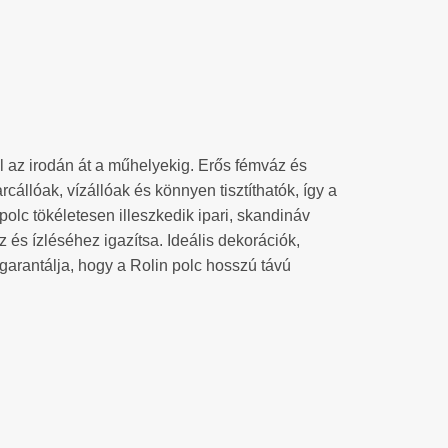
ól az irodán át a műhelyekig. Erős fémváz és
arcállóak, vízállóak és könnyen tisztíthatók, így a
polc tökéletesen illeszkedik ipari, skandináv
 és ízléséhez igazítsa. Ideális dekorációk,
arantálja, hogy a Rolin polc hosszú távú