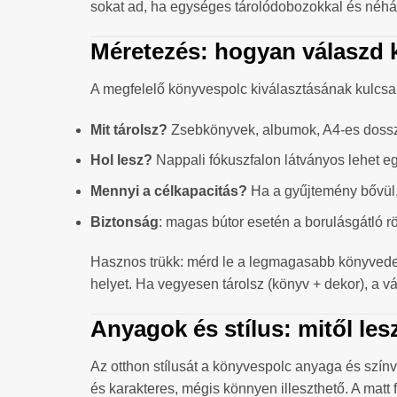
sokat ad, ha egységes tárolódobozokkal és néhány á
Méretezés: hogyan válaszd 
A megfelelő könyvespolc kiválasztásának kulcsa
Mit tárolsz?
Zsebkönyvek, albumok, A4-es dosszi
Hol lesz?
Nappali fókuszfalon látványos lehet eg
Mennyi a célkapacitás?
Ha a gyűjtemény bővül,
Biztonság
: magas bútor esetén a borulásgátló r
Hasznos trükk: mérd le a legmagasabb könyvedet/
helyet. Ha vegyesen tárolsz (könyv + dekor), a v
Anyagok és stílus: mitől les
Az otthon stílusát a könyvespolc anyaga és szín
és karakteres, mégis könnyen illeszthető. A matt 