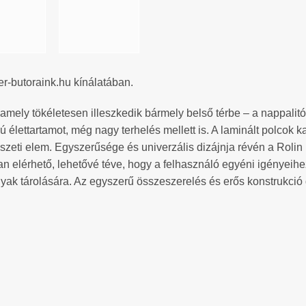
r-butoraink.hu kínálatában.
 amely tökéletesen illeszkedik bármely belső térbe – a nappalit
zú élettartamot, még nagy terhelés mellett is. A laminált polcok k
szeti elem. Egyszerűsége és univerzális dizájnja révén a Rolin 
an elérhető, lehetővé téve, hogy a felhasználó egyéni igényeihez
ak tárolására. Az egyszerű összeszerelés és erős konstrukció g