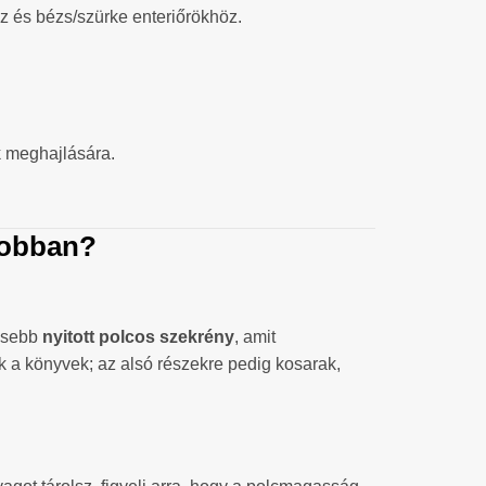
ez és bézs/szürke enteriőrökhöz.
k meghajlására.
jobban?
esebb
nyitott polcos szekrény
, amit
k a könyvek; az alsó részekre pedig kosarak,