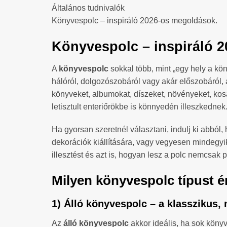
Általános tudnivalók
Könyvespolc – inspiráló 2026-os megoldások.
Könyvespolc – inspiráló 2
A
könyvespolc
sokkal több, mint „egy hely a kön
hálóról, dolgozószobáról vagy akár előszobáról, 
könyveket, albumokat, díszeket, növényeket, kosa
letisztult enteriőrökbe is könnyedén illeszkednek
Ha gyorsan szeretnél választani, indulj ki abból,
dekorációk kiállítására, vagy vegyesen mindegyikr
illesztést és azt is, hogyan lesz a polc nemcsak 
Milyen könyvespolc típust 
1) Álló könyvespolc – a klasszikus
Az
álló könyvespolc
akkor ideális, ha sok könyv