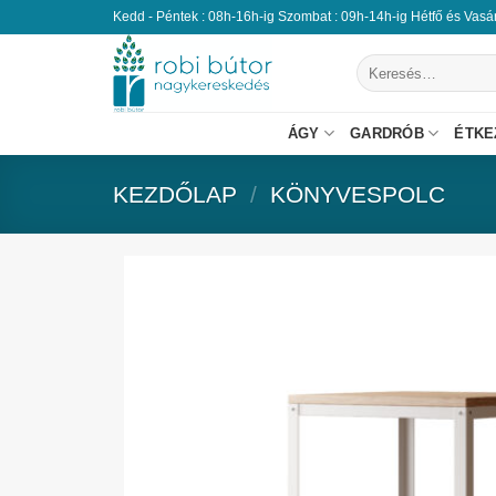
Kedd - Péntek : 08h-16h-ig Szombat : 09h-14h-ig Hétfő és Vas
ÁGY
GARDRÓB
ÉTKE
KEZDŐLAP
/
KÖNYVESPOLC