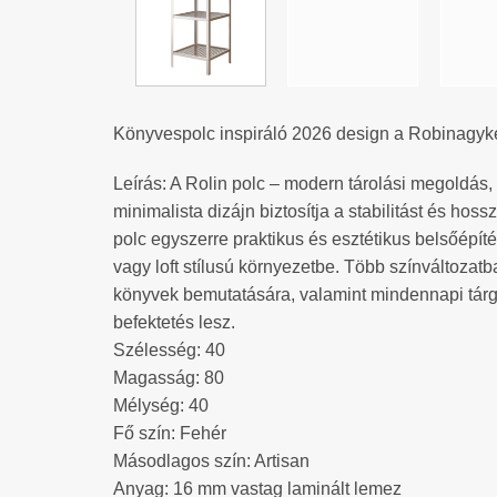
Könyvespolc inspiráló 2026 design a Robinagyke
Leírás: A Rolin polc – modern tárolási megoldás,
minimalista dizájn biztosítja a stabilitást és hoss
polc egyszerre praktikus és esztétikus belsőépíté
vagy loft stílusú környezetbe. Több színváltozatb
könyvek bemutatására, valamint mindennapi tárgy
befektetés lesz.
Szélesség: 40
Magasság: 80
Mélység: 40
Fő szín: Fehér
Másodlagos szín: Artisan
Anyag: 16 mm vastag laminált lemez